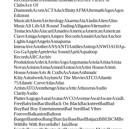
Clubs
Ace Of
Diamonds
Acorn
ACT
Ada
Affinity
AFM
Aftermath
Agos
Agos
Edizioni
Musicali
Ahorn
Aircheology
Akarma
Ala
Aladin
Alien
Aliso
Music
All Life
All Round Trading
Alligator
Alternative
Tentacles
Alto
Alucard
Amadeo
America
American
American
Clave
Amiga
Ampex
Ampex Records
Amulet
Anchor
Anchor
Lights
Angel
Angelo
Annapurna
Interactive
Another
ANS
ANTI
Antilles
Antrop
ANWO
AOI
Ap-
Gu-Ga
Apple
Aprelevka Sound
April
Aqualoop
Records
ARC
Archiv
Produktion
Ardeck
Areito
Argo
Argonauta
Ariola
Arista
Arista
Novus
Ariston
Arma
Armed
Arston
Art
Artist House
Artists
House
Artone
Arts & Crafts
As
Astan
Asthmatic
Kitty
Astralwerk
Asylum
At The Movies
ATCO
Atlantic
75
Atlantic Curve
Atlas
Atlas
Artists
ATO
Atomhenge
Attaca
Attic
Attlaxeras
Audio
Clarity
Audio
Platter
Augogo
Aural
Avatar
AVCO
Avenue
Awal
Aware
Axis
B.
Free
Babylon
Bacillus
Back On Black
Backstreet
Bad
Bad
Boy
Bad Boy Entertainment
Bad Seed
Bad Vibes
Forever
Balkanton
Balloon
Banger
Bamboo
Bang!
Barclay
Base
Basf
Batjazz
BBE
BCM
Be
With
Be With Records
Be! Jazz
Bear