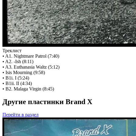
Треклист
• A1. Nightmare Patrol (7:40)
• A2. -Ish (8:11)
• A3. Euthanasia Waltz (5:12)
• Isis Mourning (9:58)
• B1i. I (5:24)
• B1ii. II (4:34)
• B2. Malaga Virgin (8:45)
Другие пластинки Brand X
Перейти
в раздел