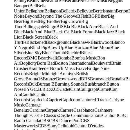
Family
Bearsville
Beatrocket
Because
Because Music
Beggars
Banquet
Bell
Bella
Union
Bellaphon
Bellapon
Bellatrix
Bellevue
Bertelsmann
Berton
Noise
Beyond
Beyond The Groove
BFish
BGP
Biber
Big
Bear
Big Beat
Big Brother
Big Crown
Big
Time
Billingsgate
Bingo
BIS
Bla Bla
Black Acre
Black And
Blue
Black And Blue
Black Cat
Black Forum
Black Jazz
Black
Lion
Black Screen
Black
Truffle
Blackened
Blackground
Blackhawk
Blackwood
Blanco
Y Negro
Blind Pig
Blow Up
Blue Horizon
Blue Moon
Blue
Silver
Blue Sky
Blue Thumb
Bluebird
Blues
Encore
BMG
Boardwalk
Bomba
Bomba Music
Bon
Air
Boplicity
Born Bad
Boston International
Boulevard
Brain
Crusher
Brainfeeder
Branch Music
Brave
Bridge Nine
Records
Bright Midnight Archives
British
Grove
Broma16
Bronze
Brownswood
BRS
Brunswick
Brutalist
Bt
Records
Buk
Bureau B
Burning Sounds
Bushbranch
Button
Nose
BYG
C.B.R.
C/Z
C5
Cadet
Cain
Calligraph
Camel
Can-
Am
Candid
Capitol
Records
Capriccio
Caprice
Capricorn
Captured Tracks
Carlyne
Music
Carnage
Benelux
Caroline
Carpark
Carrere
Casablanca
Cashmere
Thoughts
Castle Classics
Castle Communications
Caution!
CBC
Radio Canada
CBS
CBS Dance Pool
CBS
Masterworks
CBS/Sony
Celluloid
Centre D'etudes