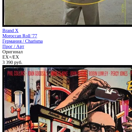
Brand X
Moroccan Roll '77
Германия /
Charisma
Прог / Арт
Оригинал
EX+/EX
3 390
руб.