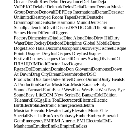
Oceans
Death Row
Debut
Decaydance
Def Jam
Deja
Vu
DEKO
Delabel
Delmark
Delos
Delta
Demon
Demon Music
Group
Demos
Denovali
DEP
Dep International
Deram
Desaster
Unlimited
Destroyed Room Tapes
Detriti
Deutsche
Grammophon
Deutsche Harmonia Mundi
Deutscher
Schallplattenclub
Devil Discos
DFA
DGC
dh2
Die Stimme
Seines Herrn
Different
Diggers
Factory
Dimensions
Dindisc
Dine Alone
Dino
Dirty Hit
Dirty
Water
Disc Jockey
Dischord
Discipline Global Mobile
Disco
Doge
Disco Halal
Discom
Discophon
Discovery
Discreet
Disque
Pointu
Disques Dreyfus
Disques Dreyfus
Disques
Festival
Disques Jacques Canetti
Disques Swing
Division
DJ
ПЛАЩ
DJM
Do It
Doctor Jazz
Dogma
Rgaza
Dol
Dominion
Domino
Don Giovanni
Dormouse
Down
At Dawn
Drag City
Dream
Dreambrother
DSC
Production
Dualtone
Duke Street
Dureco
Durium
Dusty Beats
E
A Production
Ear
Ear Music
Ear-Music
Earache
Early
Sounds
Earmark
Earth
East / West
East West
EastWest
Easy Eye
Sound
Easy Life
ECM New Series
Ed Banger
Edel
Edition
Telemark
EG
Egg
Ela Ton
Electrecord
Electric
Electric
Bird
Electrola
Electronic Emergencies
Elektra
Musician
Elevator
Elevator Lady
Elevator Music
Elite
Special
Elvis Ltd
EmArcy
Embassy
Ember
Embryo
Emerald
Gem
Emergency
EMI
EMI America
EMI Electrola
EMI-
Manhattan
Emidisc
Emika
Empire
Endless