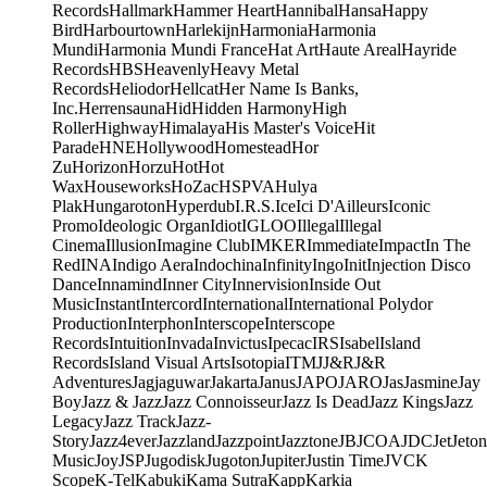
Records
Hallmark
Hammer Heart
Hannibal
Hansa
Happy
Bird
Harbourtown
Harlekijn
Harmonia
Harmonia
Mundi
Harmonia Mundi France
Hat Art
Haute Areal
Hayride
Records
HBS
Heavenly
Heavy Metal
Records
Heliodor
Hellcat
Her Name Is Banks,
Inc.
Herrensauna
Hid
Hidden Harmony
High
Roller
Highway
Himalaya
His Master's Voice
Hit
Parade
HNE
Hollywood
Homestead
Hor
Zu
Horizon
Horzu
Hot
Hot
Wax
Houseworks
HoZac
HSPVA
Hulya
Plak
Hungaroton
Hyperdub
I.R.S.
Ice
Ici D'Ailleurs
Iconic
Promo
Ideologic Organ
Idiot
IGLOO
Illegal
Illegal
Cinema
Illusion
Imagine Club
IMKER
Immediate
Impact
In The
Red
INA
Indigo Aera
Indochina
Infinity
Ingo
Init
Injection Disco
Dance
Innamind
Inner City
Innervision
Inside Out
Music
Instant
Intercord
International
International Polydor
Production
Interphon
Interscope
Interscope
Records
Intuition
Invada
Invictus
Ipecac
IRS
Isabel
Island
Records
Island Visual Arts
Isotopia
ITM
J
J&R
J&R
Adventures
Jagjaguwar
Jakarta
Janus
JAPO
JARO
Jas
Jasmine
Jay
Boy
Jazz & Jazz
Jazz Connoisseur
Jazz Is Dead
Jazz Kings
Jazz
Legacy
Jazz Track
Jazz-
Story
Jazz4ever
Jazzland
Jazzpoint
Jazztone
JB
JCOA
JDC
Jet
Jeton
Music
Joy
JSP
Jugodisk
Jugoton
Jupiter
Justin Time
JVC
K
Scope
K-Tel
Kabuki
Kama Sutra
Kapp
Karkia