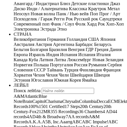
Авангард / Индастриал
Блюз
Детские пластинки
Джаз
Диско
Инди / Альтернатива
Классика
Краутрок
Метал
Неосоул
Новая волна
Панк / Нью вейв
Поп
Прог / Арт
Психоделик / Гараж
Регги
Рок
Русский рок
Саундтреки
Современный поп
Фанк / Соул
Фолк
Хард Рок
Хип-Хоп
Электроника
Эстрада
Этно
СТРАНА
Великобритания
Германия
Голландия
США
Япония
Австралия
Австрия
Аргентина
Барбадос
Беларусь
Бельгия
Болгария
Бразилия
Венгрия
ГДР
Греция
Дания
Европа
Израиль
Индия
Испания
Испания
Италия
Канада
Куба
Латвия
Литва
Люксембург
Новая Зеландия
Норвегия
Польша
Португалия
Россия
Румыния
Сербия
Словения
СССР
Тайвань
Турция
Финляндия
Франция
Хорватия
Чехия
Чехия
Чили
Швейцария
Швеция
Эстония
Югославия
Южная Корея
Ямайка
ЛЕЙБЛ
Поиск лейбла
A&M
Atlantic
Blue
Note
Brain
Capitol
Charisma
Chrysalis
Columbia
Decca
ECM
Elek
Records
100%
1501 Certified
17 Steps
20th Century
20th
Century-Fox
21
2MR
355 Recordings
36 Chambers
4 AD
44
records
4AD
4th & Broadway
7A
A records
A&M
Records
A.K.A.
A5B, Inc.
Aaarrg
ABC
ABC Impulse!
ABC
Records
Abkco
Absinthe
Abstrakce
Ace
Ace Fu
Ace of