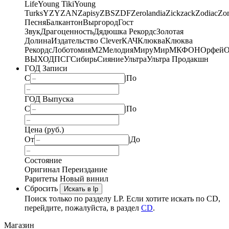
Life
Young Tiki
Young
Turks
YZY
ZAN
Zapisy
ZBS
ZDF
Zerolandia
Zickzack
Zodiac
Zo
Песня
Балкантон
Выргород
Гост
Звук
Драгоценность
Дядюшка Рекордс
Золотая
Долина
Издательство Clever
КАЧ
Клюква
Клюква
Рекордс
Лоботомия
М2
Мелодия
МируМир
МКФОН
Орфей
О
ВЫХОД
ПСГ
Сибирь
Сияние
Ультра
Ультра Продакшн
ГОД Записи
С
|
По
ГОД Выпуска
С
|
По
Цена (руб.)
От
|
До
Состояние
Оригинал
Переиздание
Раритеты
Новый винил
Сбросить
Искать в lp
Поиск только по разделу LP. Если хотите искать по CD,
перейдите, пожалуйста, в раздел
CD
.
Магазин