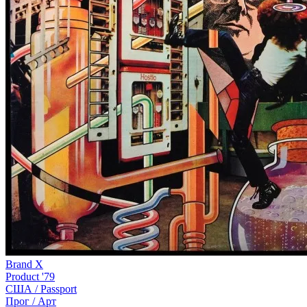
Brand X
Product '79
США /
Passport
Прог / Арт