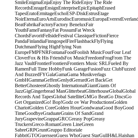
Smile
Enigma
Enja
Enjoy The Ride
Enjoy The Ride
Records
Enrage
Ensign
Enterprise
Epic
Epitaph
Erased
Tapes
Erato
Ermitage
Escho
ESP-Disk
Estrus
Etage
Noir
Eterna
EuroArts
Eurodisc
Euromusic
Europa
Everest
Everlan
Beat
Fabrika
Factory
Factory Benelux
Fair
Youth
Fame
Fantasy
Fat Possum
Fat Wreck
Chords
Favorit
Fellside
Festival Classique
Fiction
Fierce
Panda
Finlandia
Finngospel
Fire
Flashback
Fly
Flying
Dutchman
Flying High
Flying Nun
Europe
FMP
FNR
Fontana
Food
Foolish Music
Four
Four Leaf
Clover
Fox & His Friends
Fox Music
Freedom
Frog
From The
Jazz Vault
Frontier
Frontiers
Frontiers Music SRL
Fueled By
Ramen
Full Time Hobby
Funk Garage
Fusion
Fuzz Club
Fuzzed
And Buzzed
FY
Gala
Gama
Gama Musikverlags
GmbH
Gamma
Geffen
Genlyd
Gerrard
Get Back
Get
Better
Ghosteen
Ghostly International
Giant
Giants Of
Jazz
Gig
Gingerbread Man
Glitterbeat
Glitterhouse
Global
Global
Records And Tapes
Global Satellite
GM
Go Beat
Go Discs
Go
Get Organized
Go! Bop!
Godz ov War Productions
Golden
Chariot
Golden Core
Golden Hour
Gondwana
Good Boy
Good
Time
Goodbye
Graduate
Grains Of Sand
Grand
Jury
Grapevine
Grappa
GRC
Greasy Pop
Greasy
Truckers
Greco-Roman
Green Line
Green
Sabre
GRP
Grunt
Gruppo Editoriale
Fabbri
GTO
Guerssen
Guess Who
Guest Star
Gull
H&L
Haishan