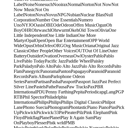
Label
Noise
Nonesuch
Nooirax
Normal
Norton
Not Now
Not
Now Music
Not On
Label
Noton
Nova
Novus
NPG
Nubian
Nuclear Blast
Null
Corporation
Number One Essentials
Numero
Uno
NYJO
Oasis
OBE
Ode
Odeon
Offen Music
Ogun
Oh
Boy
OHR
Ohrwaschl
Ohrwurm
Okeh
Old Town
Olivia
One
Little Independent
One Little Indian
One More
Martyr
Opal
Open
Open Bar Entertainment
OPP World
Wide
Opus
Orbis
Orfeo
ORG
Org Music
Oriana
Original Jazz
Classics
Other People
Other Voices
OUT
Out Of Line
Outer
Battery
Outsider
Ovation
Overseas
Owl
Oyster
Pablo
Pablo
Live
Pablo Today
Pacific Jazz
Paddle Wheel
Paisley
Park
Paladyn
Palo Alto
Palo Alto Jazz
Palo Alto Records
Palto
Flats
Panegyric
Panorama
Panton
Papagayo
Paranoid
Paranoid
Records
Paris Album
Parlophone Odeon
Series
Parrot
Partisan
Pasha
Passport
Passport Jazz
Past Perfect
Silver Line
Pastels
Pathe
Pausa
Paw Tracks
Pax
PBR
International
PDU
Penny Farthing
Pepita
Periodica
pgLang
PGP
RTB
Phil Spector
Philadelphia
International
Philips
Philips
Philips Digital Classics
Philpot
Lane
Phono Suecia
Phonogram
Phontastic
Piano Piano
Pias
Pick
Up
Pickwick
Pickwick/33
Pie
Pieater
Pilz
Pink Elephant
Pink
Floyd
Pinkflag
Plane
Planet
Play It Again Sam
Play
On
Playboy
Plesser
Plstk wrld
PMB
Music
Pointblank
Polar
Pole
Poljazz
Polskie Nagrania
Polskie