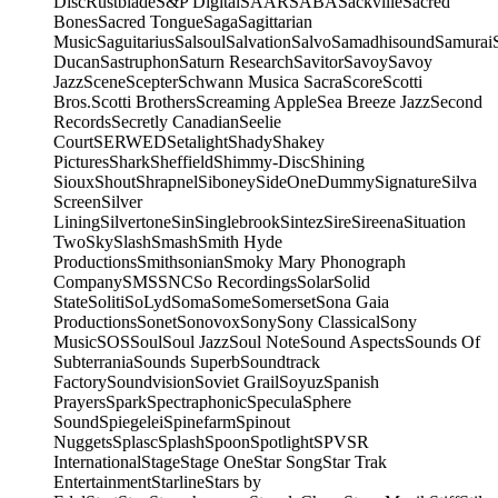
Disc
Rustblade
S&P Digital
SAAR
SABA
Sackville
Sacred
Bones
Sacred Tongue
Saga
Sagittarian
Music
Saguitarius
Salsoul
Salvation
Salvo
Samadhisound
Samurai
Ducan
Sastruphon
Saturn Research
Savitor
Savoy
Savoy
Jazz
Scene
Scepter
Schwann Musica Sacra
Score
Scotti
Bros.
Scotti Brothers
Screaming Apple
Sea Breeze Jazz
Second
Records
Secretly Canadian
Seelie
Court
SERWED
Setalight
Shady
Shakey
Pictures
Shark
Sheffield
Shimmy-Disc
Shining
Sioux
Shout
Shrapnel
Siboney
SideOneDummy
Signature
Silva
Screen
Silver
Lining
Silvertone
Sin
Singlebrook
Sintez
Sire
Sireena
Situation
Two
Sky
Slash
Smash
Smith Hyde
Productions
Smithsonian
Smoky Mary Phonograph
Company
SMS
SNC
So Recordings
Solar
Solid
State
Soliti
SoLyd
Soma
Some
Somerset
Sona Gaia
Productions
Sonet
Sonovox
Sony
Sony Classical
Sony
Music
SOS
Soul
Soul Jazz
Soul Note
Sound Aspects
Sounds Of
Subterrania
Sounds Superb
Soundtrack
Factory
Soundvision
Soviet Grail
Soyuz
Spanish
Prayers
Spark
Spectraphonic
Specula
Sphere
Sound
Spiegelei
Spinefarm
Spinout
Nuggets
Splasc
Splash
Spoon
Spotlight
SPV
SR
International
Stage
Stage One
Star Song
Star Trak
Entertainment
Starline
Stars by