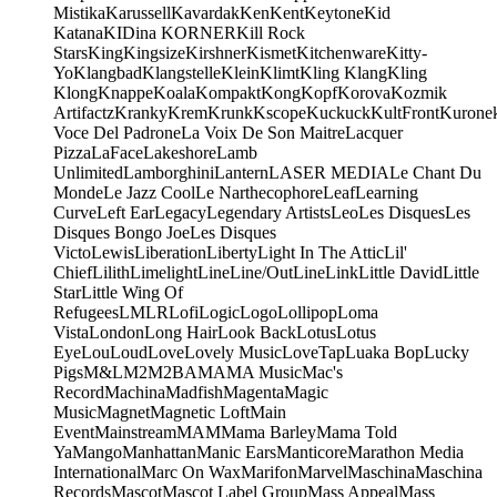
Mistika
Karussell
Kavardak
Ken
Kent
Keytone
Kid
Katana
KIDina KORNER
Kill Rock
Stars
King
Kingsize
Kirshner
Kismet
Kitchenware
Kitty-
Yo
Klangbad
Klangstelle
Klein
Klimt
Kling Klang
Kling
Klong
Knappe
Koala
Kompakt
Kong
Kopf
Korova
Kozmik
Artifactz
Kranky
Krem
Krunk
Kscope
Kuckuck
KultFront
Kurone
Voce Del Padrone
La Voix De Son Maitre
Lacquer
Pizza
LaFace
Lakeshore
Lamb
Unlimited
Lamborghini
Lantern
LASER MEDIA
Le Chant Du
Monde
Le Jazz Cool
Le Narthecophore
Leaf
Learning
Curve
Left Ear
Legacy
Legendary Artists
Leo
Les Disques
Les
Disques Bongo Joe
Les Disques
Victo
Lewis
Liberation
Liberty
Light In The Attic
Lil'
Chief
Lilith
Limelight
Line
Line/OutLine
Link
Little David
Little
Star
Little Wing Of
Refugees
LMLR
Lofi
Logic
Logo
Lollipop
Loma
Vista
London
Long Hair
Look Back
Lotus
Lotus
Eye
Lou
Loud
Love
Lovely Music
LoveTap
Luaka Bop
Lucky
Pigs
M&L
M2
M2BA
MA
MA Music
Mac's
Record
Machina
Madfish
Magenta
Magic
Music
Magnet
Magnetic Loft
Main
Event
Mainstream
MAM
Mama Barley
Mama Told
Ya
Mango
Manhattan
Manic Ears
Manticore
Marathon Media
International
Marc On Wax
Marifon
Marvel
Maschina
Maschina
Records
Mascot
Mascot Label Group
Mass Appeal
Mass