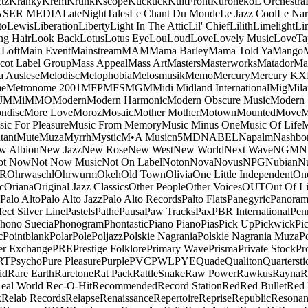
tz
Kranky
Krem
Krunk
Kscope
Kuckuck
KultFront
Kuroneko
L'Orchestra
ASER MEDIA
LateNightTales
Le Chant Du Monde
Le Jazz Cool
Le Nar
to
Lewis
Liberation
Liberty
Light In The Attic
Lil' Chief
Lilith
Limelight
Li
ng Hair
Look Back
Lotus
Lotus Eye
Lou
Loud
Love
Lovely Music
LoveTa
 Loft
Main Event
Mainstream
MAM
Mama Barley
Mama Told Ya
Mango
cot Label Group
Mass Appeal
Mass Art
Masters
Masterworks
Matador
Ma
a Auslese
Melodisc
Melophobia
Melosmusik
Memo
Mercury
Mercury KX
me
Metronome 2001
MFP
MFS
MGM
Midi
Midland International
Mig
Mila
J
MMi
MMO
Modern
Modern Harmonic
Modern Obscure Music
Modern
ndisc
More Love
Moroz
Mosaic
Mother Mother
Motown
Mounted
Move
ic For Pleasure
Music From Memory
Music Minus One
Music Of Life
M
tant
Mute
Muza
Myrrh
Mystic
M•A Music
n5MD
NABEL
Napalm
Nashbo
w Albion
New Jazz
New Rose
New West
New World
Next Wave
NGM
N
ot Now
Not Now Music
Not On Label
Noton
Nova
Novus
NPG
Nubian
Nu
R
Ohrwaschl
Ohrwurm
Okeh
Old Town
Olivia
One Little Independent
One
c
Oriana
Original Jazz Classics
Other People
Other Voices
OUT
Out Of L
Palo Alto
Palo Alto Jazz
Palo Alto Records
Palto Flats
Panegyric
Panora
fect Silver Line
Pastels
Pathe
Pausa
Paw Tracks
Pax
PBR International
Pen
hono Suecia
Phonogram
Phontastic
Piano Piano
Pias
Pick Up
Pickwick
Pi
c
Pointblank
Polar
Pole
Poljazz
Polskie Nagrania
Polskie Nagrania Muza
P
r Exchange
PRE
Prestige Folklore
Primary Wave
Prisma
Private Stock
Pr
RT
Psycho
Pure Pleasure
Purple
PVC
PWL
PYE
Quade
Qualiton
Quartersti
id
Rare Earth
Raretone
Rat Pack
RattleSnake
Raw Power
Rawkus
Rayna
R
eal World
Rec-O-Hit
Recommended
Record Station
Red
Red Bullet
Red 
x
Relab Records
Relapse
Renaissance
Repertoire
Reprise
Republic
Resonan