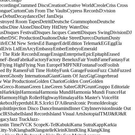
ecordings
Crammed Discs
Creation
Creative World
Creole
Criss Cross
ongue
Curtom
Cuts From The Vaults
Cypress Records
D:vision
ow
Debut
Decaydance
Def Jam
Deja
stroyed Room Tapes
Detriti
Deutsche Grammophon
Deutsche
ndisc
Dine Alone
Dino
Dirty Hit
Dirty Water
Disc
us
Disques Festival
Disques Jacques Canetti
Disques Swing
Division
DJ
ther
DSC Production
Dualtone
Duke Street
Dureco
Durium
Dusty
ife
ECM New Series
Ed Banger
Edel
Edition Telemark
EG
Egg
Ela
al
Elvis Ltd
EmArcy
Embassy
Ember
Embryo
Emerald
y The Ride Records
Enrage
Ensign
Enterprise
Epic
Epitaph
Erased
me
F-Beat
Fabrika
Factory
Factory Benelux
Fair Youth
Fame
Fantasy
Fat
Flying High
Flying Nun Europe
FMP
FNR
Fontana
Food
Foolish
led By Ramen
Full Time Hobby
Funk Garage
Fusion
Fuzz Club
Fuzzed
teen
Ghostly International
Giant
Giants Of Jazz
Gig
Gingerbread
v War Productions
Golden Chariot
Golden Core
Golden
s
Greco-Roman
Green Line
Green Sabre
GRP
Grunt
Gruppo Editoriale
n
Harlekijn
Harmonia
Harmonia Mundi
Harmonia Mundi France
Hat
 Harmony
High Roller
Highway
Himalaya
His Master's Voice
Hit
ukebox
Hyperdub
I.R.S.
Ice
Ici D'Ailleurs
Iconic Promo
Ideologic
go
Init
Injection Disco Dance
Innamind
Inner City
Innervision
Inside Out
ac
IRS
Isabel
Island Records
Island Visual Arts
Isotopia
ITM
J
J&R
J&R
egacy
Jazz Track
Jazz-
Justin Time
JVC
K Scope
K-Tel
Kabuki
Kama Sutra
Kapp
Karkia
itty-Yo
Klangbad
Klangstelle
Klein
Klimt
Kling Klang
Kling