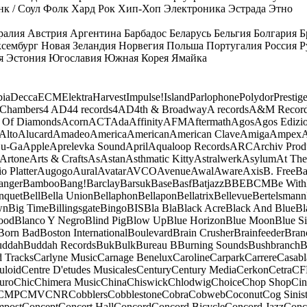
к / Соул
Фолк
Хард Рок
Хип-Хоп
Электроника
Эстрада
Этно
ралия
Австрия
Аргентина
Барбадос
Беларусь
Бельгия
Болгария
Б
сембург
Новая Зеландия
Норвегия
Польша
Португалия
Россия
Р
я
Эстония
Югославия
Южная Корея
Ямайка
ia
Decca
ECM
Elektra
Harvest
Impulse!
Island
Parlophone
Polydor
Prestig
 Chambers
4 AD
44 records
4AD
4th & Broadway
A records
A&M Recor
 Of Diamonds
Acorn
ACT
Ada
Affinity
AFM
Aftermath
Agos
Agos Edizio
Alto
Alucard
Amadeo
America
American
American Clave
Amiga
Ampex
A
u-Ga
Apple
Aprelevka Sound
April
Aqualoop Records
ARC
Archiv Prod
Artone
Arts & Crafts
As
Astan
Asthmatic Kitty
Astralwerk
Asylum
At The
o Platter
Augogo
Aural
Avatar
AVCO
Avenue
Awal
Aware
Axis
B. Free
Ba
anger
Bamboo
Bang!
Barclay
Barsuk
Base
Basf
Batjazz
BBE
BCM
Be With
nquet
Bell
Bella Union
Bellaphon
Bellapon
Bellatrix
Bellevue
Bertelsmann
wn
Big Time
Billingsgate
Bingo
BIS
Bla Bla
Black Acre
Black And Blue
Bl
ood
Blanco Y Negro
Blind Pig
Blow Up
Blue Horizon
Blue Moon
Blue Si
Born Bad
Boston International
Boulevard
Brain Crusher
Brainfeeder
Bran
uddah
Buddah Records
Buk
Bulk
Bureau B
Burning Sounds
Bushbranch
B
d Tracks
Carlyne Music
Carnage Benelux
Caroline
Carpark
Carrere
Casabl
uloid
Centre D'etudes Musicales
Century
Century Media
Cerkon
Cetra
CF
uro
Chic
Chimera Music
China
Chiswick
Chlodwig
Choice
Chop Shop
Ci
CMP
CMV
CNR
Cobblers
Cobblestone
Cobra
Cobweb
Coconut
Cog Sinist
post
Concept
Concert Hall
Concord
Concord Bicycle
Concord Jazz
Conc