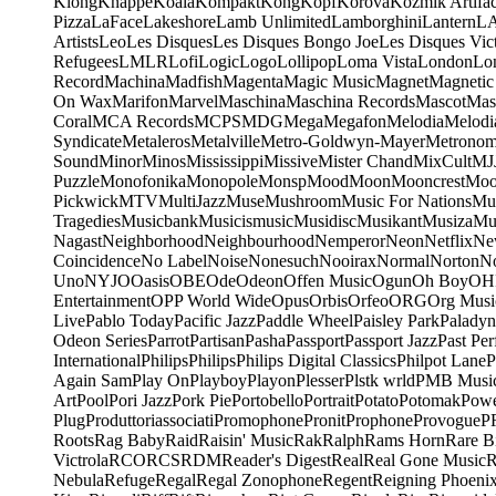
Klong
Knappe
Koala
Kompakt
Kong
Kopf
Korova
Kozmik Artifac
Pizza
LaFace
Lakeshore
Lamb Unlimited
Lamborghini
Lantern
L
Artists
Leo
Les Disques
Les Disques Bongo Joe
Les Disques Vic
Refugees
LMLR
Lofi
Logic
Logo
Lollipop
Loma Vista
London
Lo
Record
Machina
Madfish
Magenta
Magic Music
Magnet
Magnetic
On Wax
Marifon
Marvel
Maschina
Maschina Records
Mascot
Mas
Coral
MCA Records
MCPS
MDG
Mega
Megafon
Melodia
Melodi
Syndicate
Metaleros
Metalville
Metro-Goldwyn-Mayer
Metrono
Sound
Minor
Minos
Mississippi
Missive
Mister Chand
MixCult
MJ
Puzzle
Monofonika
Monopole
Monsp
Mood
Moon
Mooncrest
Moo
Pickwick
MTV
MultiJazz
Muse
Mushroom
Music For Nations
Mus
Tragedies
Musicbank
Musicismusic
Musidisc
Musikant
Musiza
Mu
Nagast
Neighborhood
Neighbourhood
Nemperor
Neon
Netflix
Ne
Coincidence
No Label
Noise
Nonesuch
Nooirax
Normal
Norton
N
Uno
NYJO
Oasis
OBE
Ode
Odeon
Offen Music
Ogun
Oh Boy
OH
Entertainment
OPP World Wide
Opus
Orbis
Orfeo
ORG
Org Musi
Live
Pablo Today
Pacific Jazz
Paddle Wheel
Paisley Park
Paladyn
Odeon Series
Parrot
Partisan
Pasha
Passport
Passport Jazz
Past Per
International
Philips
Philips
Philips Digital Classics
Philpot Lane
P
Again Sam
Play On
Playboy
Playon
Plesser
Plstk wrld
PMB Musi
Art
Pool
Pori Jazz
Pork Pie
Portobello
Portrait
Potato
Potomak
Powe
Plug
Produttoriassociati
Promophone
Pronit
Prophone
Provogue
P
Roots
Rag Baby
Raid
Raisin' Music
Rak
Ralph
Rams Horn
Rare B
Victrola
RCO
RCS
RDM
Reader's Digest
Real
Real Gone Music
R
Nebula
Refuge
Regal
Regal Zonophone
Regent
Reigning Phoeni