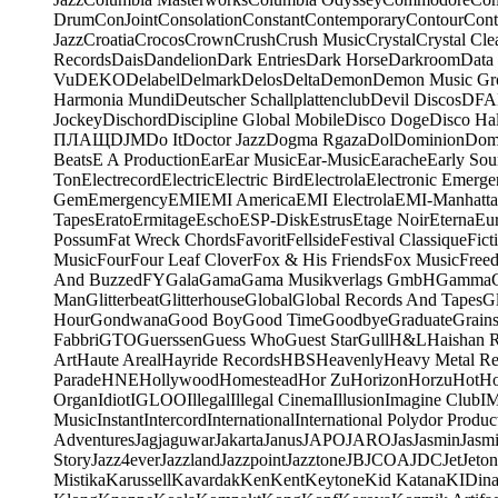
Drum
ConJoint
Consolation
Constant
Contemporary
Contour
Cont
Jazz
Croatia
Crocos
Crown
Crush
Crush Music
Crystal
Crystal Cle
Records
Dais
Dandelion
Dark Entries
Dark Horse
Darkroom
Data
Vu
DEKO
Delabel
Delmark
Delos
Delta
Demon
Demon Music Gr
Harmonia Mundi
Deutscher Schallplattenclub
Devil Discos
DFA
Jockey
Dischord
Discipline Global Mobile
Disco Doge
Disco Hal
ПЛАЩ
DJM
Do It
Doctor Jazz
Dogma Rgaza
Dol
Dominion
Dom
Beats
E A Production
Ear
Ear Music
Ear-Music
Earache
Early Sou
Ton
Electrecord
Electric
Electric Bird
Electrola
Electronic Emerge
Gem
Emergency
EMI
EMI America
EMI Electrola
EMI-Manhatt
Tapes
Erato
Ermitage
Escho
ESP-Disk
Estrus
Etage Noir
Eterna
Eu
Possum
Fat Wreck Chords
Favorit
Fellside
Festival Classique
Fict
Music
Four
Four Leaf Clover
Fox & His Friends
Fox Music
Free
And Buzzed
FY
Gala
Gama
Gama Musikverlags GmbH
Gamma
Man
Glitterbeat
Glitterhouse
Global
Global Records And Tapes
Gl
Hour
Gondwana
Good Boy
Good Time
Goodbye
Graduate
Grain
Fabbri
GTO
Guerssen
Guess Who
Guest Star
Gull
H&L
Haishan 
Art
Haute Areal
Hayride Records
HBS
Heavenly
Heavy Metal Re
Parade
HNE
Hollywood
Homestead
Hor Zu
Horizon
Horzu
Hot
Ho
Organ
Idiot
IGLOO
Illegal
Illegal Cinema
Illusion
Imagine Club
I
Music
Instant
Intercord
International
International Polydor Produc
Adventures
Jagjaguwar
Jakarta
Janus
JAPO
JARO
Jas
Jasmin
Jasm
Story
Jazz4ever
Jazzland
Jazzpoint
Jazztone
JB
JCOA
JDC
Jet
Jeton
Mistika
Karussell
Kavardak
Ken
Kent
Keytone
Kid Katana
KIDin