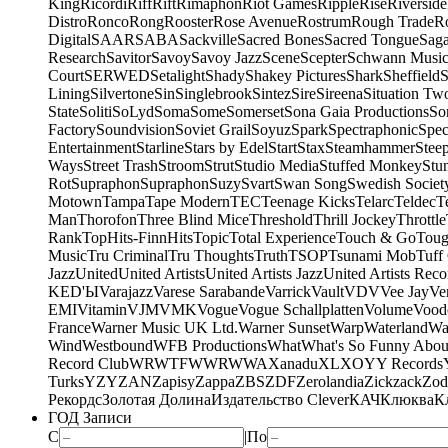
King
Ricordi
Riff
Rift
Rimaphon
Riot Games
Ripple
Rise
Riverside
Distro
Ronco
Rong
Rooster
Rose Avenue
Rostrum
Rough Trade
Ro
Digital
SAAR
SABA
Sackville
Sacred Bones
Sacred Tongue
Sag
Research
Savitor
Savoy
Savoy Jazz
Scene
Scepter
Schwann Music
Court
SERWED
Setalight
Shady
Shakey Pictures
Shark
Sheffield
S
Lining
Silvertone
Sin
Singlebrook
Sintez
Sire
Sireena
Situation Tw
State
Soliti
SoLyd
Soma
Some
Somerset
Sona Gaia Productions
So
Factory
Soundvision
Soviet Grail
Soyuz
Spark
Spectraphonic
Spec
Entertainment
Starline
Stars by Edel
Start
Stax
Steamhammer
Stee
Ways
Street Trash
Stroom
Strut
Studio Media
Stuffed Monkey
Stu
Rot
Supraphon
Supraphon
Suzy
Svart
Swan Song
Swedish Society
Motown
Tampa
Tape Modern
TEC
Teenage Kicks
Telarc
Teldec
T
Man
Thorofon
Three Blind Mice
Threshold
Thrill Jockey
Throttle
Rank
TopHits-FinnHits
Topic
Total Experience
Touch & Go
Toug
Music
Tru Criminal
Tru Thoughts
Truth
TSOP
Tsunami Mob
Tuff
Jazz
United
United Artists
United Artists Jazz
United Artists Reco
KED'Ы
Varajazz
Varese Sarabande
Varrick
Vault
VDV
Vee Jay
Ven
EMI
Vitamin
VJM
VMK
Vogue
Vogue Schallplatten
Volume
Vood
France
Warner Music UK Ltd.
Warner Sunset
Warp
Waterland
Wa
Wind
Westbound
WFB Productions
What
What's So Funny Abou
Record Club
WRWTFWWR
WWA
Xanadu
XL
XO
Y
Y Records
Turks
YZY
ZAN
Zapisy
Zappa
ZBS
ZDF
Zerolandia
Zickzack
Zod
Рекордс
Золотая Долина
Издательство Clever
КАЧ
Клюква
К
ГОД Записи
С
|
По