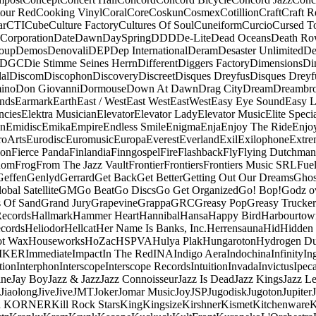
our Red
Cooking Vinyl
Coral
Core
Coskun
Cosmex
Cotillion
Craft
Craft R
ar
CTI
Cube
Culture Factory
Cultures Of Soul
Cuneiform
Curcio
Cursed T
 Corporation
Date
Dawn
DaySpring
DDD
De-Lite
Dead Oceans
Death R
oup
Demos
Denovali
DEP
Dep International
Deram
Desaster Unlimited
De
DGC
Die Stimme Seines Herrn
Different
Diggers Factory
Dimensions
Di
al
Discom
Discophon
Discovery
Discreet
Disques Dreyfus
Disques Dreyf
ino
Don Giovanni
Dormouse
Down At Dawn
Drag City
Dream
Dreambro
nds
Earmark
Earth
East / West
East West
EastWest
Easy Eye Sound
Easy L
ncies
Elektra Musician
Elevator
Elevator Lady
Elevator Music
Elite Speci
an
Emidisc
Emika
Empire
Endless Smile
Enigma
Enja
Enjoy The Ride
Enjo
roArts
Eurodisc
Euromusic
Europa
Everest
Everland
Exil
Exilophone
Extre
ion
Fierce Panda
Finlandia
Finngospel
Fire
Flashback
Fly
Flying Dutchman
dom
Frog
From The Jazz Vault
Frontier
Frontiers
Frontiers Music SRL
Fue
Geffen
Genlyd
Gerrard
Get Back
Get Better
Getting Out Our Dreams
Ghos
obal Satellite
GM
Go Beat
Go Discs
Go Get Organized
Go! Bop!
Godz o
s Of Sand
Grand Jury
Grapevine
Grappa
GRC
Greasy Pop
Greasy Trucker
Records
Hallmark
Hammer Heart
Hannibal
Hansa
Happy Bird
Harbourtow
cords
Heliodor
Hellcat
Her Name Is Banks, Inc.
Herrensauna
Hid
Hidden
t Wax
Houseworks
HoZac
HSPVA
Hulya Plak
Hungaroton
Hydrogen D
MKER
Immediate
Impact
In The Red
INA
Indigo Aera
Indochina
Infinity
In
tion
Interphon
Interscope
Interscope Records
Intuition
Invada
Invictus
Ipec
ine
Jay Boy
Jazz & Jazz
Jazz Connoisseur
Jazz Is Dead
Jazz Kings
Jazz L
Jiaolong
Jive
Jive
JMT
Joker
Jomar Music
Joy
JSP
Jugodisk
Jugoton
Jupiter
a KORNER
Kill Rock Stars
King
Kingsize
Kirshner
Kismet
Kitchenware
K