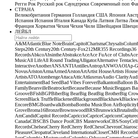
Регги
Рок
Русский рок
Саундтреки
Современный поп
Фан
СТРАНА
Великобритания
Германия
Голландия
США
Япония
Авст
Испания
Испания
Италия
Канада
Куба
Латвия
Литва
Люк
Франция
Хорватия
Чехия
Чехия
Чили
Швейцария
Швеци
ЛЕЙБЛ
A&M
Atlantic
Blue Note
Brain
Capitol
Charisma
Chrysalis
Columb
Steps
20th Century
20th Century-Fox
21
2MR
355 Recordings
36
Records
Abkco
Absinthe
Abstrakce
Ace
Ace Fu
Ace of Clubs
Ace
Music
All Life
All Round Trading
Alligator
Alternative Tentacles
Interactive
Another
ANS
ANTI
Antilles
Antrop
ANWO
AOI
Ap-G
Novus
Ariston
Arma
Armed
Arston
Art
Artist House
Artists House
Artists
ATO
Atomhenge
Attaca
Attic
Attlaxeras
Audio Clarity
Audi
Entertainment
Bad Seed
Bad Vibes Forever
Balkanton
Balloon B
Family
Bearsville
Beatrocket
Because
Because Music
Beggars Ba
Groove
BFish
BGP
Biber
Big Bear
Big Beat
Big Brother
Big Cro
Screen
Black Truffle
Blackened
Blackground
Blackhawk
Blackw
Encore
BMG
Boardwalk
Bomba
Bomba Music
Bon Air
Boplicity
Grove
Broma16
Bronze
Brownswood
BRS
Brunswick
Brutalist
B
Am
Candid
Capitol Records
Capriccio
Caprice
Capricorn
Capture
Canada
CBS
CBS Dance Pool
CBS Masterworks
CBS/Sony
Cell
Records
Chelsea
Cherry Red
Cherry Red
Chess
Chevron
Chiarosc
Pleasure
Cleopatra
Cleveland International
Closer
CMH Records
Jazz
Columbia Masterworks
Columbia Odyssey
Commodore
Com