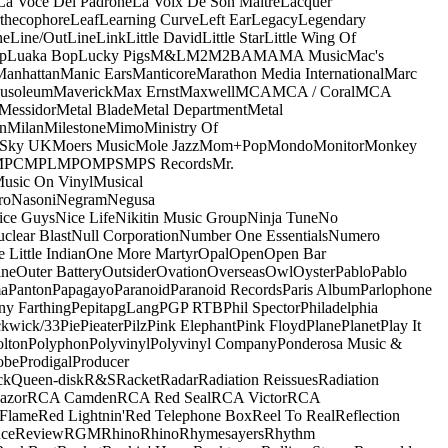
La Voce Del Padrone
La Voix De Son Maitre
Lacquer
thecophore
Leaf
Learning Curve
Left Ear
Legacy
Legendary
ne
Line/OutLine
Link
Little David
Little Star
Little Wing Of
p
Luaka Bop
Lucky Pigs
M&L
M2
M2BA
MA
MA Music
Mac's
Manhattan
Manic Ears
Manticore
Marathon Media International
Marc
usoleum
Maverick
Max Ernst
Maxwell
MCA
MCA / Coral
MCA
Messidor
Metal Blade
Metal Department
Metal
n
Milan
Milestone
Mimo
Ministry Of
 Sky UK
Moers Music
Mole Jazz
Mom+Pop
Mondo
Monitor
Monkey
MPC
MPL
MPO
MPS
MPS Records
Mr.
usic On Vinyl
Musical
ro
Nasoni
Negram
Negusa
ice Guys
Nice Life
Nikitin Music Group
Ninja Tune
No
clear Blast
Null Corporation
Number One Essentials
Numero
 Little Indian
One More Martyr
Opal
Open
Open Bar
ine
Outer Battery
Outsider
Ovation
Overseas
Owl
Oyster
Pablo
Pablo
ma
Panton
Papagayo
Paranoid
Paranoid Records
Paris Album
Parlophone
ny Farthing
Pepita
pgLang
PGP RTB
Phil Spector
Philadelphia
ckwick/33
Pie
Pieater
Pilz
Pink Elephant
Pink Floyd
Plane
Planet
Play It
olton
Polyphon
Polyvinyl
Polyvinyl Company
Ponderosa Music &
obe
Prodigal
Producer
ck
Queen-disk
R&S
Racket
Radar
Radiation Reissues
Radiation
azor
RCA Camden
RCA Red Seal
RCA Victor
RCA
Flame
Red Lightnin'
Red Telephone Box
Reel To Real
Reflection
ce
Review
RGM
Rhino
Rhino
Rhymesayers
Rhythm