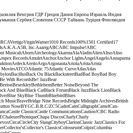
разилия
Венгрия
ГДР
Греция
Дания
Европа
Израиль
Индия
умыния
Сербия
Словения
СССР
Тайвань
Турция
Финляндия
e
RCA
Vertigo
Virgin
Warner
10
10 Records
100%
1501 Certified
17
ds
A.K.A.
A5B, Inc.
Aaarrg
ABC
ABC Impulse!
ABC
ni Musicali
Ahorn
Aircheology
Akarma
Ala
Aladin
Alien
Aliso
Aliso
mpex Records
Amulet
Anchor
Anchor Lights
Angel
Angelo
Annapurna
uktion
Ardeck
Areito
Argo
Argonauta
Ariola
Arista
Arista
 Movies
ATCO
Atlantic 75
Atlantic Curve
Atlas
Atlas
bylon
Bacillus
Back On Black
Backstreet
Bad
Bad Boy
Bad Boy
Be With Records
Be! Jazz
Bear
Berton
Beserkley
Bethlehem
Better Noise
Beyond The
ack And Blue
Black Cat
Black Forum
Black Jazz
Black Lion
Black
lver
Blue Sky
Blue Thumb
Bluebird
Blues
ch Music
Brave
Bridge Nine Records
Bright Midnight Archives
British
utton Nose
BYG
C.B.R.
C/Z
C5
Cadet
Cain
Calligraph
Camel
Can-
anca
Castle Classics
Castle Communications
Caution!
CBC Radio
E
ChaleurePhonique
Chapa Discos
Charly
Charly
nevox
Circa
Circle
City Slang
Cityboy
Clarion
Classic Jazz
Classics For
er
Collector's
Collector's Classics
Colosseum
Colpix
Columbia
orde
Congo