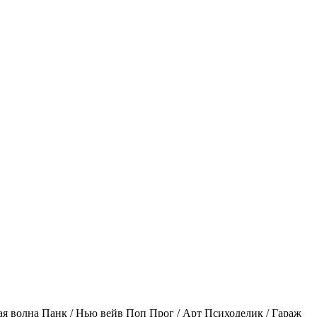
ая волна
Панк / Нью вейв
Поп
Прог / Арт
Психоделик / Гараж