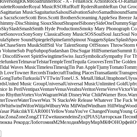
Riversong
RKM
Roadrunner
Roc - A - Fella
Rock Action
Rock-O-Rama
ulette
Rounder
Royal Music
RSO
Ruf
Ruff Ryders
Rumble
Run Out Gro
a
Sagittarian Music
Saguitarius
Salsoul
Salvation
Salvo
Samadhisound
Samu
a Sacra
Score
Scotti Bros.
Scotti Brothers
Screaming Apple
Sea Breeze J
himmy-Disc
Shining Sioux
Shout
Shrapnel
Siboney
SideOneDummy
Sign
o
Sky
Slash
Smash
Smith Hyde Productions
Smoky Mary Phonograph C
net
Sonovox
Sony
Sony Classical
Sony Music
SOS
Soul
Soul Jazz
Soul No
ula
Sphere Sound
Spiegelei
Spinefarm
Spinout Nuggets
Splasc
Splash
Spo
pleChase
Stern Musik
Stiff
Stil Vor Talent
Stomp Off
Stones Throw
Storm 
n Volume
Sub Pop
Subpop
Sudarshan Disc
Sugar Hill
Sumerian
Summit En
 Discofil
Sweet Spirit
Swingtime
Swiss Jazz
Symbolica
Sympathy For Th
elefunken
Telmavar
Telstar
Temple
Tent
Tequila Grooves
Tern
The Golden
Tidal Waves Music
Timeless
Timesig
Tin Pan Apple
Tjumy
Tomato
Tomm
h Love
Towner Records
Tradecraft
Trading Places
Transatlantic
Transgres
 Gong
Turbo
Turkuola
TVT
Twin/Tone
U.S. Metal
Ulitka
Ultraphone
Ulyss
rds
United Music Group
Universal
Universal Music
Unlimited Gold
Upfr
ice In Peril
Ventipax
Venture
Venus
Verabra
Veriton
Verne
Verve
Victor
Vin
oo Rhythm
Vortex
Vox
Wagram
Walt Disney
War Child
Warner Bros.
Warn
terTower
WaterTower
Wax 'N Stacks
We Release Whatever The Fuck 
t
Whirlwind
Wifon
Wiiija
Wilbury
Win Mil
Wind
Windham Hill
Wing
Woode
Yasar Plakcılık
YEAR0001
Yellow
Yona
You've Changed
Young
Young 
iac
Zona
Zone
Zong
ZTT
Zweitausendeins
Zyx
[PIAS]
Авторская Песня
люква Рекордс
Лоботомия
М2
Мелодия
МируМир
МКФОН
Орфей
О