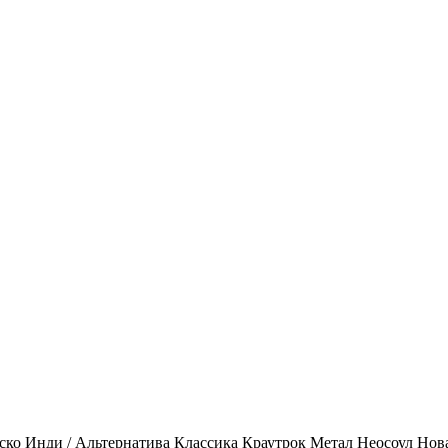
ско
Инди / Альтернатива
Классика
Краутрок
Метал
Неосоул
Нов