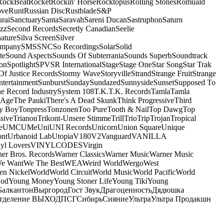
RockBeat
Rocket
Rockin' Horse
Rocktopus
Rolling Stones
Romuald
ove
Runt
Russian Disc
Rustblade
S&P
rai
Sanctuary
Santa
Saravah
Sareni Ducan
Sastruphon
Saturn
azz
Second Records
Secretly Canadian
Seelie
ature
Silva Screen
Silver
ompany
SMS
SNC
So Recordings
Solar
Solid
te
Sound Aspects
Sounds Of Subterrania
Sounds Superb
Soundtrack
on
Spotlight
SPV
SR International
Stage
Stage One
Star Song
Star Trak
Of Justice Records
Stormy Wave
Storyville
Strand
Strange Fruit
Strange
tertainment
Sunburst
Sunday
Sundazed
Sunnyside
Sunset
Supposed To
e Record Industry
System 108
T.K.
T.K. Records
Tamla
Tamla
 Age
The Pauki
There's A Dead Skunk
Think Progressive
Third
y Boy
Tonpress
Tonzonen
Too Pure
Tooth & Nail
Top Dawg
Top
sive
Trianon
Trikont-Unsere Stimme
Trill
Trio
Trip
Trojan
Tropical
e
UMC
UMe
Uni
UNI Records
Unicorn
Union Square
Unique
ont
Urbanoid Lab
Utopia
V180
V2
Vanguard
VANILLA
yl Lovers
VINYLCODES
Virgin
er Bros. Records
Warner Classics
Warner Music
Warner Music
We Want
We The Best
WEA
Weird World
Wergo
West
n Nickel
World
World Circuit
World Music
World Pacific
World
God
Young Money
Young Stoner Life
Young Tiki
Young
Балкантон
Выргород
Гост Звук
Драгоценность
Дядюшка
тделение ВЫХОД
ПСГ
Сибирь
Сияние
Ультра
Ультра Продакшн