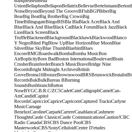
Banquet
Bell
Bella
Union
Bellaphon
Bellapon
Bellatrix
Bellevue
Bertelsmann
Berton
Noise
Beyond
Beyond The Groove
BFish
BGP
Biber
Big
Bear
Big Beat
Big Brother
Big Crown
Big
Time
Billingsgate
Bingo
BIS
Bla Bla
Black Acre
Black And
Blue
Black And Blue
Black Cat
Black Forum
Black Jazz
Black
Lion
Black Screen
Black
Truffle
Blackened
Blackground
Blackhawk
Blackwood
Blanco
Y Negro
Blind Pig
Blow Up
Blue Horizon
Blue Moon
Blue
Silver
Blue Sky
Blue Thumb
Bluebird
Blues
Encore
BMG
Boardwalk
Bomba
Bomba Music
Bon
Air
Boplicity
Born Bad
Boston International
Boulevard
Brain
Crusher
Brainfeeder
Branch Music
Brave
Bridge Nine
Records
Bright Midnight Archives
British
Grove
Broma16
Bronze
Brownswood
BRS
Brunswick
Brutalist
Bt
Records
Buk
Bulk
Bureau B
Burning
Sounds
Bushbranch
Button
Nose
BYG
C.B.R.
C/Z
C5
Cadet
Cain
Calligraph
Camel
Can-
Am
Candid
Capitol
Records
Capriccio
Caprice
Capricorn
Captured Tracks
Carlyne
Music
Carnage
Benelux
Caroline
Carpark
Carrere
Casablanca
Cashmere
Thoughts
Castle Classics
Castle Communications
Caution!
CBC
Radio Canada
CBS
CBS Dance Pool
CBS
Masterworks
CBS/Sony
Celluloid
Centre D'etudes