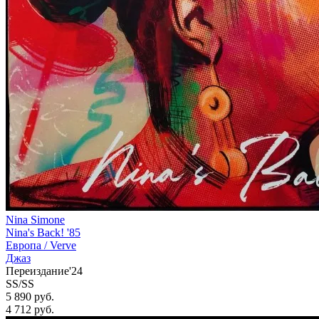
Nina Simone
Nina's Back! '85
Европа /
Verve
Джаз
Переиздание'24
SS/SS
5 890 руб.
4 712
руб.