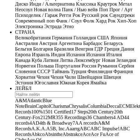
Диско
Инди / Альтернатива
Классика
Краутрок
Метал
Неосоул
Новая волна
Панк / Нью вейв
Поп
Прог / Арт
Психоделик / Гараж
Регги
Рок
Русский рок
Саундтреки
Современный поп
Фанк / Соул
Фолк
Хард Рок
Хип-Хоп
Электроника
Эстрада
Этно
СТРАНА
Великобритания
Германия
Голландия
США
Япония
Австралия
Австрия
Аргентина
Барбадос
Беларусь
Бельгия
Болгария
Бразилия
Венгрия
ГДР
Греция
Дания
Европа
Израиль
Индия
Испания
Испания
Италия
Канада
Куба
Латвия
Литва
Люксембург
Новая Зеландия
Норвегия
Польша
Португалия
Россия
Румыния
Сербия
Словения
СССР
Тайвань
Турция
Финляндия
Франция
Хорватия
Чехия
Чехия
Чили
Швейцария
Швеция
Эстония
Югославия
Южная Корея
Ямайка
ЛЕЙБЛ
A&M
Atlantic
Blue
Note
Brain
Capitol
Charisma
Chrysalis
Columbia
Decca
ECM
Elek
Records
100%
1501 Certified
17 Steps
20th Century
20th
Century-Fox
21
2MR
355 Recordings
36 Chambers
4 AD
44
records
4AD
4th & Broadway
7A
A records
A&M
Records
A.K.A.
A5B, Inc.
Aaarrg
ABC
ABC Impulse!
ABC
Records
Abkco
Absinthe
Abstrakce
Ace
Ace Fu
Ace of
Clubs
Ace Of