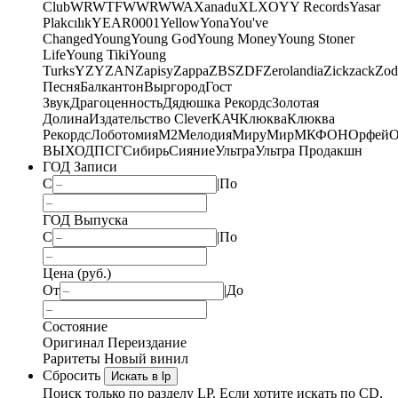
Club
WRWTFWWR
WWA
Xanadu
XL
XO
Y
Y Records
Yasar
Plakcılık
YEAR0001
Yellow
Yona
You've
Changed
Young
Young God
Young Money
Young Stoner
Life
Young Tiki
Young
Turks
YZY
ZAN
Zapisy
Zappa
ZBS
ZDF
Zerolandia
Zickzack
Zod
Песня
Балкантон
Выргород
Гост
Звук
Драгоценность
Дядюшка Рекордс
Золотая
Долина
Издательство Clever
КАЧ
Клюква
Клюква
Рекордс
Лоботомия
М2
Мелодия
МируМир
МКФОН
Орфей
О
ВЫХОД
ПСГ
Сибирь
Сияние
Ультра
Ультра Продакшн
ГОД Записи
С
|
По
ГОД Выпуска
С
|
По
Цена (руб.)
От
|
До
Состояние
Оригинал
Переиздание
Раритеты
Новый винил
Сбросить
Искать в lp
Поиск только по разделу LP. Если хотите искать по CD,