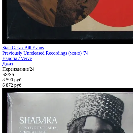
Stan Getz / Bill Evans
Previously Unreleased Recordings (моно) '74
Европа /
Verve
Джаз
Переиздание'24
SS/SS
8 590 руб.
6 872
руб.