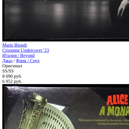
Mario Biondi
Crooning Undercover '23
Италия /
Beyond
Джаз
/
Фанк / Соул
Оригинал
SS/SS
8 690 руб.
6 952
руб.