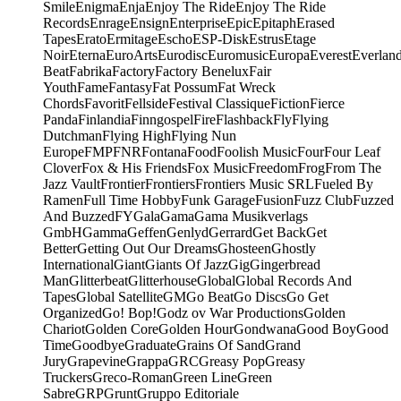
Smile
Enigma
Enja
Enjoy The Ride
Enjoy The Ride
Records
Enrage
Ensign
Enterprise
Epic
Epitaph
Erased
Tapes
Erato
Ermitage
Escho
ESP-Disk
Estrus
Etage
Noir
Eterna
EuroArts
Eurodisc
Euromusic
Europa
Everest
Everlan
Beat
Fabrika
Factory
Factory Benelux
Fair
Youth
Fame
Fantasy
Fat Possum
Fat Wreck
Chords
Favorit
Fellside
Festival Classique
Fiction
Fierce
Panda
Finlandia
Finngospel
Fire
Flashback
Fly
Flying
Dutchman
Flying High
Flying Nun
Europe
FMP
FNR
Fontana
Food
Foolish Music
Four
Four Leaf
Clover
Fox & His Friends
Fox Music
Freedom
Frog
From The
Jazz Vault
Frontier
Frontiers
Frontiers Music SRL
Fueled By
Ramen
Full Time Hobby
Funk Garage
Fusion
Fuzz Club
Fuzzed
And Buzzed
FY
Gala
Gama
Gama Musikverlags
GmbH
Gamma
Geffen
Genlyd
Gerrard
Get Back
Get
Better
Getting Out Our Dreams
Ghosteen
Ghostly
International
Giant
Giants Of Jazz
Gig
Gingerbread
Man
Glitterbeat
Glitterhouse
Global
Global Records And
Tapes
Global Satellite
GM
Go Beat
Go Discs
Go Get
Organized
Go! Bop!
Godz ov War Productions
Golden
Chariot
Golden Core
Golden Hour
Gondwana
Good Boy
Good
Time
Goodbye
Graduate
Grains Of Sand
Grand
Jury
Grapevine
Grappa
GRC
Greasy Pop
Greasy
Truckers
Greco-Roman
Green Line
Green
Sabre
GRP
Grunt
Gruppo Editoriale