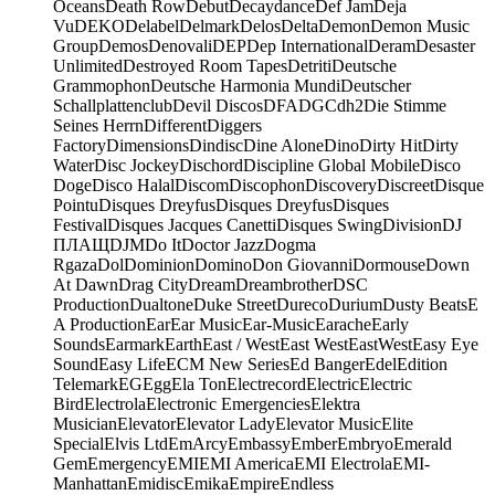
Oceans
Death Row
Debut
Decaydance
Def Jam
Deja
Vu
DEKO
Delabel
Delmark
Delos
Delta
Demon
Demon Music
Group
Demos
Denovali
DEP
Dep International
Deram
Desaster
Unlimited
Destroyed Room Tapes
Detriti
Deutsche
Grammophon
Deutsche Harmonia Mundi
Deutscher
Schallplattenclub
Devil Discos
DFA
DGC
dh2
Die Stimme
Seines Herrn
Different
Diggers
Factory
Dimensions
Dindisc
Dine Alone
Dino
Dirty Hit
Dirty
Water
Disc Jockey
Dischord
Discipline Global Mobile
Disco
Doge
Disco Halal
Discom
Discophon
Discovery
Discreet
Disque
Pointu
Disques Dreyfus
Disques Dreyfus
Disques
Festival
Disques Jacques Canetti
Disques Swing
Division
DJ
ПЛАЩ
DJM
Do It
Doctor Jazz
Dogma
Rgaza
Dol
Dominion
Domino
Don Giovanni
Dormouse
Down
At Dawn
Drag City
Dream
Dreambrother
DSC
Production
Dualtone
Duke Street
Dureco
Durium
Dusty Beats
E
A Production
Ear
Ear Music
Ear-Music
Earache
Early
Sounds
Earmark
Earth
East / West
East West
EastWest
Easy Eye
Sound
Easy Life
ECM New Series
Ed Banger
Edel
Edition
Telemark
EG
Egg
Ela Ton
Electrecord
Electric
Electric
Bird
Electrola
Electronic Emergencies
Elektra
Musician
Elevator
Elevator Lady
Elevator Music
Elite
Special
Elvis Ltd
EmArcy
Embassy
Ember
Embryo
Emerald
Gem
Emergency
EMI
EMI America
EMI Electrola
EMI-
Manhattan
Emidisc
Emika
Empire
Endless