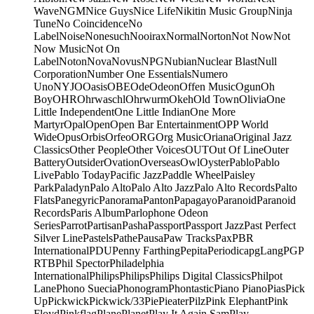
Wave
NGM
Nice Guys
Nice Life
Nikitin Music Group
Ninja
Tune
No Coincidence
No
Label
Noise
Nonesuch
Nooirax
Normal
Norton
Not Now
Not
Now Music
Not On
Label
Noton
Nova
Novus
NPG
Nubian
Nuclear Blast
Null
Corporation
Number One Essentials
Numero
Uno
NYJO
Oasis
OBE
Ode
Odeon
Offen Music
Ogun
Oh
Boy
OHR
Ohrwaschl
Ohrwurm
Okeh
Old Town
Olivia
One
Little Independent
One Little Indian
One More
Martyr
Opal
Open
Open Bar Entertainment
OPP World
Wide
Opus
Orbis
Orfeo
ORG
Org Music
Oriana
Original Jazz
Classics
Other People
Other Voices
OUT
Out Of Line
Outer
Battery
Outsider
Ovation
Overseas
Owl
Oyster
Pablo
Pablo
Live
Pablo Today
Pacific Jazz
Paddle Wheel
Paisley
Park
Paladyn
Palo Alto
Palo Alto Jazz
Palo Alto Records
Palto
Flats
Panegyric
Panorama
Panton
Papagayo
Paranoid
Paranoid
Records
Paris Album
Parlophone Odeon
Series
Parrot
Partisan
Pasha
Passport
Passport Jazz
Past Perfect
Silver Line
Pastels
Pathe
Pausa
Paw Tracks
Pax
PBR
International
PDU
Penny Farthing
Pepita
Periodica
pgLang
PGP
RTB
Phil Spector
Philadelphia
International
Philips
Philips
Philips Digital Classics
Philpot
Lane
Phono Suecia
Phonogram
Phontastic
Piano Piano
Pias
Pick
Up
Pickwick
Pickwick/33
Pie
Pieater
Pilz
Pink Elephant
Pink
Floyd
Pinkflag
Plane
Planet
Play It Again Sam
Play