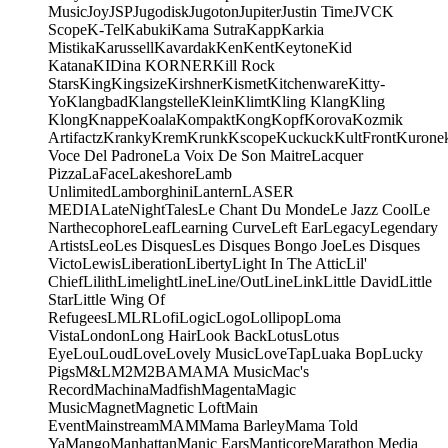
Music
Joy
JSP
Jugodisk
Jugoton
Jupiter
Justin Time
JVC
K
Scope
K-Tel
Kabuki
Kama Sutra
Kapp
Karkia
Mistika
Karussell
Kavardak
Ken
Kent
Keytone
Kid
Katana
KIDina KORNER
Kill Rock
Stars
King
Kingsize
Kirshner
Kismet
Kitchenware
Kitty-
Yo
Klangbad
Klangstelle
Klein
Klimt
Kling Klang
Kling
Klong
Knappe
Koala
Kompakt
Kong
Kopf
Korova
Kozmik
Artifactz
Kranky
Krem
Krunk
Kscope
Kuckuck
KultFront
Kurone
Voce Del Padrone
La Voix De Son Maitre
Lacquer
Pizza
LaFace
Lakeshore
Lamb
Unlimited
Lamborghini
Lantern
LASER
MEDIA
LateNightTales
Le Chant Du Monde
Le Jazz Cool
Le
Narthecophore
Leaf
Learning Curve
Left Ear
Legacy
Legendary
Artists
Leo
Les Disques
Les Disques Bongo Joe
Les Disques
Victo
Lewis
Liberation
Liberty
Light In The Attic
Lil'
Chief
Lilith
Limelight
Line
Line/OutLine
Link
Little David
Little
Star
Little Wing Of
Refugees
LMLR
Lofi
Logic
Logo
Lollipop
Loma
Vista
London
Long Hair
Look Back
Lotus
Lotus
Eye
Lou
Loud
Love
Lovely Music
LoveTap
Luaka Bop
Lucky
Pigs
M&L
M2
M2BA
MA
MA Music
Mac's
Record
Machina
Madfish
Magenta
Magic
Music
Magnet
Magnetic Loft
Main
Event
Mainstream
MAM
Mama Barley
Mama Told
Ya
Mango
Manhattan
Manic Ears
Manticore
Marathon Media