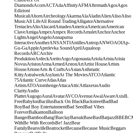
Diamonds
Acorn
ACT
Ada
Affinity
AFM
Aftermath
Agos
Agos
Edizioni
Musicali
Ahorn
Aircheology
Akarma
Ala
Aladin
Alien
Aliso
Aliso
Music
All Life
All Round Trading
Alligator
Alternative
Tentacles
Alto
Alucard
Amadeo
America
American
American
Clave
Amiga
Ampex
Ampex Records
Amulet
Anchor
Anchor
Lights
Angel
Angelo
Annapurna
Interactive
Another
ANS
ANTI
Antilles
Antrop
ANWO
AOI
Ap-
Gu-Ga
Apple
Aprelevka Sound
April
Aqualoop
Records
ARC
Archiv
Produktion
Ardeck
Areito
Argo
Argonauta
Ariola
Arista
Arista
Novus
Ariston
Arma
Armed
Arston
Art
Artist House
Artists
House
Artone
Arts & Crafts
As
Astan
Asthmatic
Kitty
Astralwerk
Asylum
At The Movies
ATCO
Atlantic
75
Atlantic Curve
Atlas
Atlas
Artists
ATO
Atomhenge
Attaca
Attic
Attlaxeras
Audio
Clarity
Audio
Platter
Augogo
Aural
Avatar
AVCO
Avenue
Awal
Aware
Axis
B.
Free
Babylon
Bacillus
Back On Black
Backstreet
Bad
Bad
Boy
Bad Boy Entertainment
Bad Seed
Bad Vibes
Forever
Balkanton
Balloon
Banger
Bamboo
Bang!
Barclay
Barsuk
Base
Basf
Batjazz
BBE
BC
With
Be With Records
Be! Jazz
Bear
Family
Bearsville
Beatrocket
Because
Because Music
Beggars