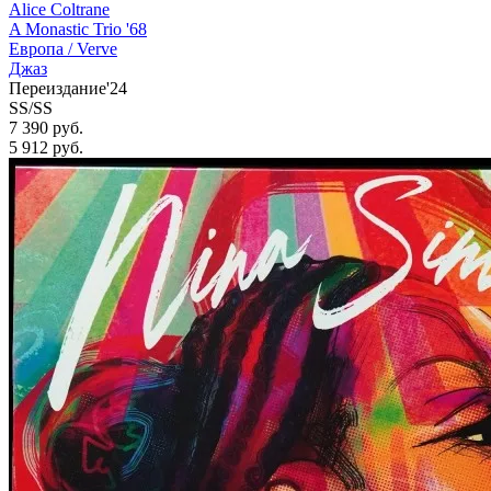
Alice Coltrane
A Monastic Trio '68
Европа /
Verve
Джаз
Переиздание'24
SS/SS
7 390 руб.
5 912
руб.