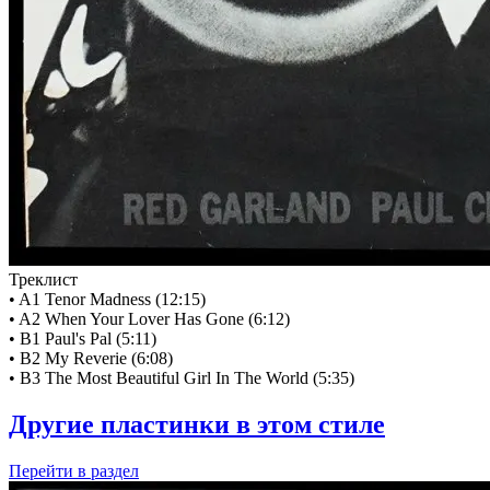
Треклист
• A1 Tenor Madness (12:15)
• A2 When Your Lover Has Gone (6:12)
• B1 Paul's Pal (5:11)
• B2 My Reverie (6:08)
• B3 The Most Beautiful Girl In The World (5:35)
Другие пластинки в этом стиле
Перейти
в раздел