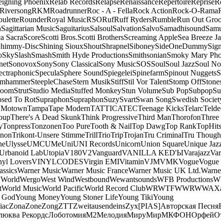
eigning Phoenix
Relab Records
Relapse
Renaissance
Repertoire
Reprise
R
Riversong
RKM
Roadrunner
Roc - A - Fella
Rock Action
Rock-O-Rama
ulette
Rounder
Royal Music
RSO
Ruf
Ruff Ryders
Rumble
Run Out Gro
a
Sagittarian Music
Saguitarius
Salsoul
Salvation
Salvo
Samadhisound
Samu
a Sacra
Score
Scotti Bros.
Scotti Brothers
Screaming Apple
Sea Breeze J
himmy-Disc
Shining Sioux
Shout
Shrapnel
Siboney
SideOneDummy
Sign
o
Sky
Slash
Smash
Smith Hyde Productions
Smithsonian
Smoky Mary Ph
net
Sonovox
Sony
Sony Classical
Sony Music
SOS
Soul
Soul Jazz
Soul No
ectraphonic
Specula
Sphere Sound
Spiegelei
Spinefarm
Spinout Nuggets
S
amhammer
SteepleChase
Stern Musik
Stiff
Stil Vor Talent
Stomp Off
Stone
room
Strut
Studio Media
Stuffed Monkey
Stun Volume
Sub Pop
Subpop
Su
sed To Rot
Supraphon
Supraphon
Suzy
Svart
Swan Song
Swedish Society
 Motown
Tampa
Tape Modern
TATTICA
TEC
Teenage Kicks
Telarc
Telde
oup
There's A Dead Skunk
Think Progressive
Third Man
Thorofon
Three
y
Tonpress
Tonzonen
Too Pure
Tooth & Nail
Top Dawg
Top Rank
TopHits
anon
Trikont-Unsere Stimme
Trill
Trio
Trip
Trojan
Tru Criminal
Tru Though
ne
Ulysse
UMC
UMe
Uni
UNI Records
Unicorn
Union Square
Unique Jaz
Urbanoid Lab
Utopia
V180
V2
Vanguard
VANILLA KED'Ы
Varajazz
Var
nyl Lovers
VINYLCODES
Virgin EMI
Vitamin
VJM
VMK
Vogue
Vogue 
assics
Warner Music
Warner Music France
Warner Music UK Ltd.
Warne
 World
Wergo
West Wind
Westbound
Wewantsounds
WFB Productions
W
t
World Music
World Pacific
World Record Club
WRWTFWWR
WWA
X
 God
Young Money
Young Stoner Life
Young Tiki
Young
iac
Zona
Zone
Zong
ZTT
Zweitausendeins
Zyx
[PIAS]
Авторская Песня
люква Рекордс
Лоботомия
М2
Мелодия
МируМир
МКФОН
Орфей
О