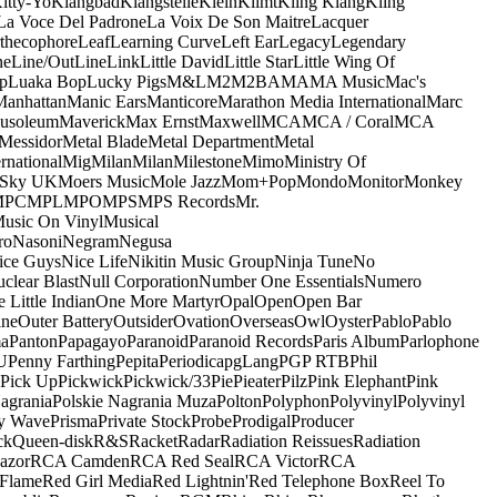
itty-Yo
Klangbad
Klangstelle
Klein
Klimt
Kling Klang
Kling
La Voce Del Padrone
La Voix De Son Maitre
Lacquer
thecophore
Leaf
Learning Curve
Left Ear
Legacy
Legendary
ne
Line/OutLine
Link
Little David
Little Star
Little Wing Of
p
Luaka Bop
Lucky Pigs
M&L
M2
M2BA
MA
MA Music
Mac's
Manhattan
Manic Ears
Manticore
Marathon Media International
Marc
usoleum
Maverick
Max Ernst
Maxwell
MCA
MCA / Coral
MCA
Messidor
Metal Blade
Metal Department
Metal
rnational
Mig
Milan
Milan
Milestone
Mimo
Ministry Of
 Sky UK
Moers Music
Mole Jazz
Mom+Pop
Mondo
Monitor
Monkey
MPC
MPL
MPO
MPS
MPS Records
Mr.
usic On Vinyl
Musical
ro
Nasoni
Negram
Negusa
ice Guys
Nice Life
Nikitin Music Group
Ninja Tune
No
clear Blast
Null Corporation
Number One Essentials
Numero
 Little Indian
One More Martyr
Opal
Open
Open Bar
ine
Outer Battery
Outsider
Ovation
Overseas
Owl
Oyster
Pablo
Pablo
ma
Panton
Papagayo
Paranoid
Paranoid Records
Paris Album
Parlophone
U
Penny Farthing
Pepita
Periodica
pgLang
PGP RTB
Phil
Pick Up
Pickwick
Pickwick/33
Pie
Pieater
Pilz
Pink Elephant
Pink
agrania
Polskie Nagrania Muza
Polton
Polyphon
Polyvinyl
Polyvinyl
y Wave
Prisma
Private Stock
Probe
Prodigal
Producer
ck
Queen-disk
R&S
Racket
Radar
Radiation Reissues
Radiation
azor
RCA Camden
RCA Red Seal
RCA Victor
RCA
Flame
Red Girl Media
Red Lightnin'
Red Telephone Box
Reel To