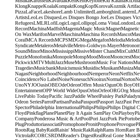
Mistika
Karussell
Kavardak
Ken
Kent
Keytone
Kid Katana
KIDin
Klong
Knappe
Koala
Kompakt
Kong
Kopf
Korova
Kozmik Artifac
Pizza
LaFace
Lakeshore
Lamb Unlimited
Lamborghini
Lantern
L
Artists
Leo
Les Disques
Les Disques Bongo Joe
Les Disques Vic
Refugees
LMLR
Lofi
Logic
Logo
Lollipop
Loma Vista
London
Lo
Record
Machina
Madfish
Magenta
Magic Music
Magnet
Magnetic
On Wax
Marifon
Marvel
Maschina
Maschina Records
Mascot
Mas
Coral
MCA Records
MCPS
MDG
Mega
Megafon
Melodia
Melodi
Syndicate
Metaleros
Metalville
Metro-Goldwyn-Mayer
Metrono
Sound
Minor
Minos
Mississippi
Missive
Mister Chand
MixCult
MJ
Puzzle
Monofonika
Monopole
Monsp
Mood
Moon
Mooncrest
Moo
Pickwick
MTV
MultiJazz
Muse
Mushroom
Music For Nations
Mus
Tragedies
Musicbank
Musicismusic
Musidisc
Musikant
Musiza
Mu
Nagast
Neighborhood
Neighbourhood
Nemperor
Neon
Netflix
Ne
Coincidence
No Label
Noise
Nonesuch
Nooirax
Normal
Norton
N
Uno
NYJO
Oasis
OBE
Ode
Odeon
Offen Music
Ogun
Oh Boy
OH
Entertainment
OPP World Wide
Opus
Orbis
Orfeo
ORG
Org Musi
Live
Pablo Today
Pacific Jazz
Paddle Wheel
Paisley Park
Paladyn
Odeon Series
Parrot
Partisan
Pasha
Passport
Passport Jazz
Past Per
Spector
Philadelphia International
Philips
Philips
Philips Digital C
Floyd
Pinkflag
Plane
Planet
Play It Again Sam
Play On
Playboy
Pl
Company
Ponderosa Music & Art
Pool
Pori Jazz
Pork Pie
Portobe
Plug
Produttoriassociati
Promophone
Pronit
Prophone
Provogue
P
Roots
Rag Baby
Raid
Raisin' Music
Rak
Ralph
Rams Horn
Rare B
Victrola
RCO
RCS
RDM
Reader's Digest
Real
Real Gone Music
R