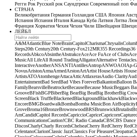
Регги
Рок
Русский рок
Саундтреки
Современный поп
Фан
СТРАНА
Великобритания
Германия
Голландия
США
Япония
Авст
Испания
Испания
Италия
Канада
Куба
Латвия
Литва
Люк
Франция
Хорватия
Чехия
Чехия
Чили
Швейцария
Швеци
ЛЕЙБЛ
A&M
Atlantic
Blue Note
Brain
Capitol
Charisma
Chrysalis
Columb
Steps
20th Century
20th Century-Fox
21
2MR
355 Recordings
36
Records
Abkco
Absinthe
Abstrakce
Ace
Ace Fu
Ace of Clubs
Ace
Music
All Life
All Round Trading
Alligator
Alternative Tentacles
Interactive
Another
ANS
ANTI
Antilles
Antrop
ANWO
AOI
Ap-G
Novus
Ariston
Arma
Armed
Arston
Art
Artist House
Artists House
Artists
ATO
Atomhenge
Attaca
Attic
Attlaxeras
Audio Clarity
Audi
Entertainment
Bad Seed
Bad Vibes Forever
Balkanton
Balloon B
Family
Bearsville
Beatrocket
Because
Because Music
Beggars Ba
Groove
BFish
BGP
Biber
Big Bear
Big Beat
Big Brother
Big Cro
Screen
Black Truffle
Blackened
Blackground
Blackhawk
Blackw
Encore
BMG
Boardwalk
Bomba
Bomba Music
Bon Air
Boplicity
Grove
Broma16
Bronze
Brownswood
BRS
Brunswick
Brutalist
Bt
Am
Candid
Capitol Records
Capriccio
Caprice
Capricorn
Capture
Communications
Caution!
CBC Radio Canada
CBS
CBS Dance 
Discos
Charly
Charly Records
Chelsea
Cherry Red
Cherry Red
Ch
Celentano
Clarion
Classic Jazz
Classics For Pleasure
Cleopatra
Cl
Classics
Colosseum
Colpix
Columbia Jazz
Columbia Masterwork