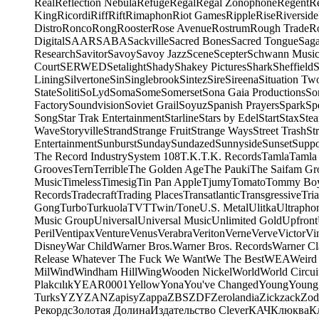
Real
Reflection Nebula
Refuge
Regal
Regal Zonophone
Regent
R
King
Ricordi
Riff
Rift
Rimaphon
Riot Games
Ripple
Rise
Riverside
Distro
Ronco
Rong
Rooster
Rose Avenue
Rostrum
Rough Trade
Ro
Digital
SAAR
SABA
Sackville
Sacred Bones
Sacred Tongue
Sag
Research
Savitor
Savoy
Savoy Jazz
Scene
Scepter
Schwann Music
Court
SERWED
Setalight
Shady
Shakey Pictures
Shark
Sheffield
S
Lining
Silvertone
Sin
Singlebrook
Sintez
Sire
Sireena
Situation Tw
State
Soliti
SoLyd
Soma
Some
Somerset
Sona Gaia Productions
So
Factory
Soundvision
Soviet Grail
Soyuz
Spanish Prayers
Spark
Sp
Song
Star Trak Entertainment
Starline
Stars by Edel
Start
Stax
Ste
Wave
Storyville
Strand
Strange Fruit
Strange Ways
Street Trash
St
Entertainment
Sunburst
Sunday
Sundazed
Sunnyside
Sunset
Suppo
The Record Industry
System 108
T.K.
T.K. Records
Tamla
Tamla
Grooves
Tern
Terrible
The Golden Age
The Pauki
The Saifam Gr
Music
Timeless
Timesig
Tin Pan Apple
Tjumy
Tomato
Tommy Bo
Records
Tradecraft
Trading Places
Transatlantic
Transgressive
Tri
Gong
Turbo
Turkuola
TVT
Twin/Tone
U.S. Metal
Ulitka
Ultrapho
Music Group
Universal
Universal Music
Unlimited Gold
Upfront
Peril
Ventipax
Venture
Venus
Verabra
Veriton
Verne
Verve
Victor
Vi
Disney
War Child
Warner Bros.
Warner Bros. Records
Warner Cl
Release Whatever The Fuck We Want
We The Best
WEA
Weird
Mil
Wind
Windham Hill
Wing
Wooden Nickel
World
World Circui
Plakcılık
YEAR0001
Yellow
Yona
You've Changed
Young
Young
Turks
YZY
ZAN
Zapisy
Zappa
ZBS
ZDF
Zerolandia
Zickzack
Zod
Рекордс
Золотая Долина
Издательство Clever
КАЧ
Клюква
К