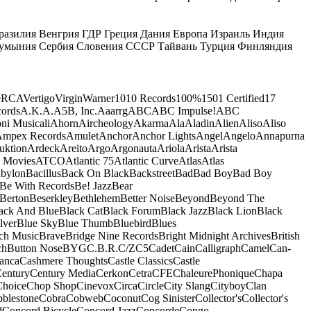
разилия
Венгрия
ГДР
Греция
Дания
Европа
Израиль
Индия
умыния
Сербия
Словения
СССР
Тайвань
Турция
Финляндия
e
RCA
Vertigo
Virgin
Warner
10
10 Records
100%
1501 Certified
17
ords
A.K.A.
A5B, Inc.
Aaarrg
ABC
ABC Impulse!
ABC
ni Musicali
Ahorn
Aircheology
Akarma
Ala
Aladin
Alien
Aliso
Aliso
mpex Records
Amulet
Anchor
Anchor Lights
Angel
Angelo
Annapurna
uktion
Ardeck
Areito
Argo
Argonauta
Ariola
Arista
Arista
 Movies
ATCO
Atlantic 75
Atlantic Curve
Atlas
Atlas
bylon
Bacillus
Back On Black
Backstreet
Bad
Bad Boy
Bad Boy
Be With Records
Be! Jazz
Bear
Berton
Beserkley
Bethlehem
Better Noise
Beyond
Beyond The
ack And Blue
Black Cat
Black Forum
Black Jazz
Black Lion
Black
lver
Blue Sky
Blue Thumb
Bluebird
Blues
ch Music
Brave
Bridge Nine Records
Bright Midnight Archives
British
ch
Button Nose
BYG
C.B.R.
C/Z
C5
Cadet
Cain
Calligraph
Camel
Can-
anca
Cashmere Thoughts
Castle Classics
Castle
entury
Century Media
Cerkon
Cetra
CFE
ChaleurePhonique
Chapa
Choice
Chop Shop
Cinevox
Circa
Circle
City Slang
Cityboy
Clan
blestone
Cobra
Cobweb
Coconut
Cog Sinister
Collector's
Collector's
d
Concord Bicycle
Concord Jazz
Concorde
Congo