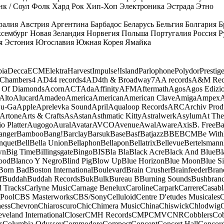
к / Соул
Фолк
Хард Рок
Хип-Хоп
Электроника
Эстрада
Этно
ралия
Австрия
Аргентина
Барбадос
Беларусь
Бельгия
Болгария
Б
сембург
Новая Зеландия
Норвегия
Польша
Португалия
Россия
Р
я
Эстония
Югославия
Южная Корея
Ямайка
ia
Decca
ECM
Elektra
Harvest
Impulse!
Island
Parlophone
Polydor
Prestig
 Chambers
4 AD
44 records
4AD
4th & Broadway
7A
A records
A&M Rec
 Of Diamonds
Acorn
ACT
Ada
Affinity
AFM
Aftermath
Agos
Agos Edizio
Alto
Alucard
Amadeo
America
American
American Clave
Amiga
Ampex
A
u-Ga
Apple
Aprelevka Sound
April
Aqualoop Records
ARC
Archiv Prod
Artone
Arts & Crafts
As
Astan
Asthmatic Kitty
Astralwerk
Asylum
At The
o Platter
Augogo
Aural
Avatar
AVCO
Avenue
Awal
Aware
Axis
B. Free
Ba
anger
Bamboo
Bang!
Barclay
Barsuk
Base
Basf
Batjazz
BBE
BCM
Be With
nquet
Bell
Bella Union
Bellaphon
Bellapon
Bellatrix
Bellevue
Bertelsmann
wn
Big Time
Billingsgate
Bingo
BIS
Bla Bla
Black Acre
Black And Blue
Bl
ood
Blanco Y Negro
Blind Pig
Blow Up
Blue Horizon
Blue Moon
Blue Si
Born Bad
Boston International
Boulevard
Brain Crusher
Brainfeeder
Bran
f
Buddah
Buddah Records
Buk
Bulk
Bureau B
Burning Sounds
Bushbran
d Tracks
Carlyne Music
Carnage Benelux
Caroline
Carpark
Carrere
Casabl
Pool
CBS Masterworks
CBS/Sony
Celluloid
Centre D'etudes Musicales
C
ess
Chevron
Chiaroscuro
Chic
Chimera Music
China
Chiswick
Chlodwig
eveland International
Closer
CMH Records
CMP
CMV
CNR
Cobblers
Cob
s
Columbia Odyssey
Commodore
Compost
Concept
Concert Hall
Concor