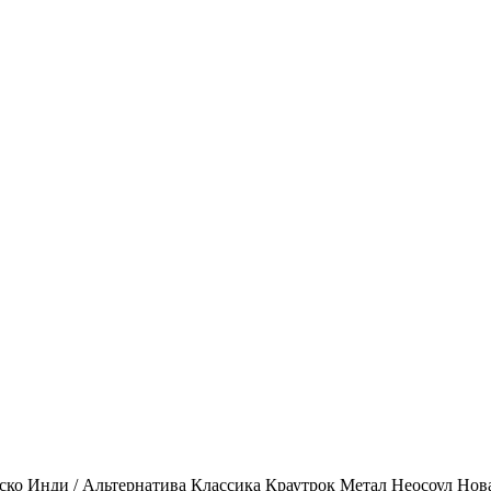
ско
Инди / Альтернатива
Классика
Краутрок
Метал
Неосоул
Нов