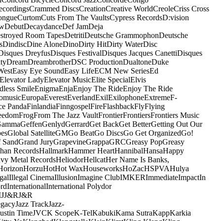
ecordings
Crammed Discs
Creation
Creative World
Creole
Criss Cross
ongue
Curtom
Cuts From The Vaults
Cypress Records
D:vision
ow
Debut
Decaydance
Def Jam
Deja
stroyed Room Tapes
Detriti
Deutsche Grammophon
Deutsche
s
Dindisc
Dine Alone
Dino
Dirty Hit
Dirty Water
Disc
Disques Dreyfus
Disques Festival
Disques Jacques Canetti
Disques
ty
Dream
Dreambrother
DSC Production
Dualtone
Duke
West
Easy Eye Sound
Easy Life
ECM New Series
Ed
Elevator Lady
Elevator Music
Elite Special
Elvis
dless Smile
Enigma
Enja
Enjoy The Ride
Enjoy The Ride
omusic
Europa
Everest
Everland
Exil
Exilophone
Extreme
F-
ce Panda
Finlandia
Finngospel
Fire
Flashback
Fly
Flying
eedom
Frog
From The Jazz Vault
Frontier
Frontiers
Frontiers Music
Gamma
Geffen
Genlyd
Gerrard
Get Back
Get Better
Getting Out Our
pes
Global Satellite
GM
Go Beat
Go Discs
Go Get Organized
Go!
f Sand
Grand Jury
Grapevine
Grappa
GRC
Greasy Pop
Greasy
han Records
Hallmark
Hammer Heart
Hannibal
Hansa
Happy
vy Metal Records
Heliodor
Hellcat
Her Name Is Banks,
Horizon
Horzu
Hot
Hot Wax
Houseworks
HoZac
HSPVA
Hulya
egal
Illegal Cinema
Illusion
Imagine Club
IMKER
Immediate
Impact
In
ord
International
International Polydor
M
J
J&R
J&R
egacy
Jazz Track
Jazz-
Justin Time
JVC
K Scope
K-Tel
Kabuki
Kama Sutra
Kapp
Karkia