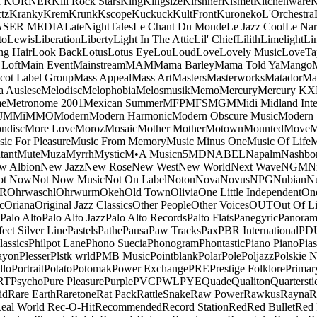
a KORNER
Kill Rock Stars
King
Kingsize
Kirshner
Kismet
Kitchenware
K
tz
Kranky
Krem
Krunk
Kscope
Kuckuck
KultFront
Kuroneko
L'Orchestra
ASER MEDIA
LateNightTales
Le Chant Du Monde
Le Jazz Cool
Le Nar
to
Lewis
Liberation
Liberty
Light In The Attic
Lil' Chief
Lilith
Limelight
Li
ng Hair
Look Back
Lotus
Lotus Eye
Lou
Loud
Love
Lovely Music
LoveTa
 Loft
Main Event
Mainstream
MAM
Mama Barley
Mama Told Ya
Mango
cot Label Group
Mass Appeal
Mass Art
Masters
Masterworks
Matador
Ma
a Auslese
Melodisc
Melophobia
Melosmusik
Memo
Mercury
Mercury KX
me
Metronome 2001
Mexican Summer
MFP
MFS
MGM
Midi
Midland Inte
J
MMi
MMO
Modern
Modern Harmonic
Modern Obscure Music
Modern
ndisc
More Love
Moroz
Mosaic
Mother Mother
Motown
Mounted
Move
ic For Pleasure
Music From Memory
Music Minus One
Music Of Life
M
tant
Mute
Muza
Myrrh
Mystic
M•A Music
n5MD
NABEL
Napalm
Nashbo
w Albion
New Jazz
New Rose
New West
New World
Next Wave
NGM
N
ot Now
Not Now Music
Not On Label
Noton
Nova
Novus
NPG
Nubian
Nu
R
Ohrwaschl
Ohrwurm
Okeh
Old Town
Olivia
One Little Independent
One
c
Oriana
Original Jazz Classics
Other People
Other Voices
OUT
Out Of L
Palo Alto
Palo Alto Jazz
Palo Alto Records
Palto Flats
Panegyric
Panora
fect Silver Line
Pastels
Pathe
Pausa
Paw Tracks
Pax
PBR International
PD
lassics
Philpot Lane
Phono Suecia
Phonogram
Phontastic
Piano Piano
Pias
ayon
Plesser
Plstk wrld
PMB Music
Pointblank
Polar
Pole
Poljazz
Polskie N
llo
Portrait
Potato
Potomak
Power Exchange
PRE
Prestige Folklore
Primar
RT
Psycho
Pure Pleasure
Purple
PVC
PWL
PYE
Quade
Qualiton
Quartersti
id
Rare Earth
Raretone
Rat Pack
RattleSnake
Raw Power
Rawkus
Rayna
R
eal World
Rec-O-Hit
Recommended
Record Station
Red
Red Bullet
Red 