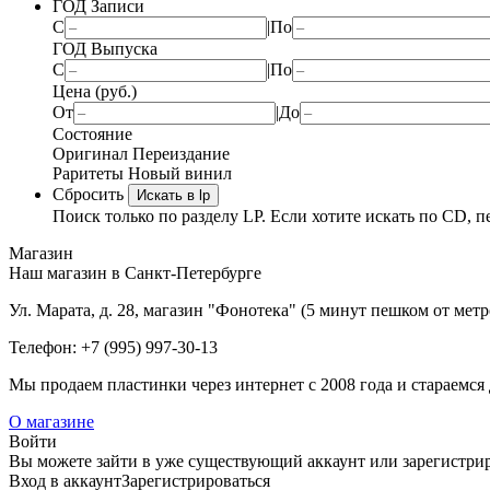
ГОД Записи
С
|
По
ГОД Выпуска
С
|
По
Цена (руб.)
От
|
До
Состояние
Оригинал
Переиздание
Раритеты
Новый винил
Сбросить
Искать в lp
Поиск только по разделу LP. Если хотите искать по CD, п
Магазин
Наш магазин в Санкт-Петербурге
Ул. Марата, д. 28, магазин "Фонотека" (5 минут пешком от мет
Телефон: +7 (995) 997-30-13
Мы продаем пластинки через интернет c 2008 года и стараемся 
О магазине
Войти
Вы можете зайти в уже существующий аккаунт или зарегистриро
Вход
в аккаунт
Зарегистрироваться