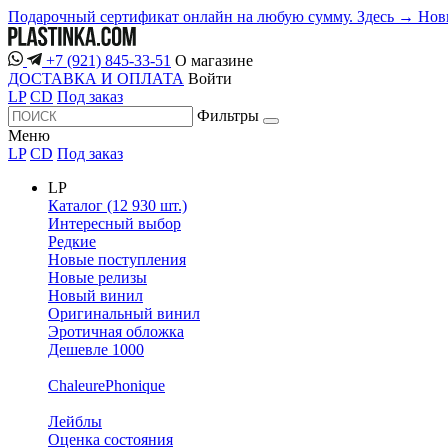
Подарочный сертификат онлайн на любую сумму. Здесь →
Нов
+7 (921) 845-33-51
О магазине
ДОСТАВКА И ОПЛАТА
Войти
LP
CD
Под заказ
Фильтры
Меню
LP
CD
Под заказ
LP
Каталог (12 930 шт.)
Интересный выбор
Редкие
Новые поступления
Новые релизы
Новый винил
Оригинальный винил
Эротичная обложка
Дешевле 1000
ChaleurePhonique
Лейблы
Оценка состояния