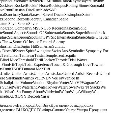
epublic
Resonance
Review
RGM
Rhino
Rhino
Rhymesayers
Rhythm
RockBeat
Rocket
Rockin' Horse
Rocktopus
Rolling Stones
Romuald
ove
Runt
Russian Disc
Rustblade
S&P
rai
Sanctuary
Santa
Saravah
Sareni Ducan
Sastruphon
Saturn
azz
Second Records
Secretly Canadian
Seelie
ature
Silva Screen
Silver
onograph Company
SMS
SNC
So Recordings
Solar
Solid
te
Sound Aspects
Sounds Of Subterrania
Sounds Superb
Soundtrack
plasc
Splash
Spoon
Spotlight
SPV
SR International
Stage
Stage One
Star
s Throw
Storm Of Justice Records
Stormy
darshan Disc
Sugar Hill
Sumerian
Summit
 Discofil
Sweet Spirit
Swingtime
Swiss Jazz
Symbolica
Sympathy For
c
Telefunken
Telmavar
Telstar
Temple
Tent
Tequila
 Blind Mice
Threshold
Thrill Jockey
Throttle
Tidal Waves
-FinnHits
Topic
Total Experience
Touch & Go
Tough Love
Towner
ts
Truth
TSOP
Tsunami Mob
Tuff
z
United
United Artists
United Artists Jazz
United Artists Records
United
ese Sarabande
Varrick
Vault
VDV
Vee Jay
Venice In
Schallplatten
Volume
Voodoo Rhythm
Vortex
Vox
VP
Wagram
Walt
r Sunset
Warp
Waterland
WaterTower
WaterTower
Wax 'N Stacks
We
hat
What's So Funny About
Whirlwind
Wifon
Wiiija
Wilbury
Win
anadu
XL
XO
Y
Y Records
Yasar
Балкантон
Выргород
Гост Звук
Драгоценность
Дядюшка
тделение ВЫХОД
ПСГ
Сибирь
Сияние
Ультра
Ультра Продакшн