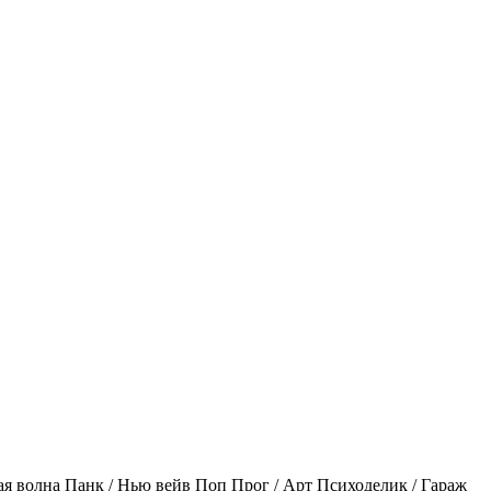
ая волна
Панк / Нью вейв
Поп
Прог / Арт
Психоделик / Гараж