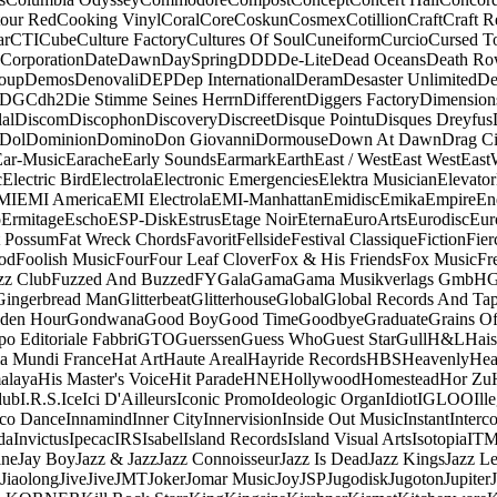
our Red
Cooking Vinyl
Coral
Core
Coskun
Cosmex
Cotillion
Craft
Craft R
ar
CTI
Cube
Culture Factory
Cultures Of Soul
Cuneiform
Curcio
Cursed T
 Corporation
Date
Dawn
DaySpring
DDD
De-Lite
Dead Oceans
Death R
oup
Demos
Denovali
DEP
Dep International
Deram
Desaster Unlimited
De
DGC
dh2
Die Stimme Seines Herrn
Different
Diggers Factory
Dimension
al
Discom
Discophon
Discovery
Discreet
Disque Pointu
Disques Dreyfus
Dol
Dominion
Domino
Don Giovanni
Dormouse
Down At Dawn
Drag Ci
Ear-Music
Earache
Early Sounds
Earmark
Earth
East / West
East West
East
c
Electric Bird
Electrola
Electronic Emergencies
Elektra Musician
Elevator
MI
EMI America
EMI Electrola
EMI-Manhattan
Emidisc
Emika
Empire
En
o
Ermitage
Escho
ESP-Disk
Estrus
Etage Noir
Eterna
EuroArts
Eurodisc
Eur
t Possum
Fat Wreck Chords
Favorit
Fellside
Festival Classique
Fiction
Fier
od
Foolish Music
Four
Four Leaf Clover
Fox & His Friends
Fox Music
Fr
zz Club
Fuzzed And Buzzed
FY
Gala
Gama
Gama Musikverlags GmbH
Gingerbread Man
Glitterbeat
Glitterhouse
Global
Global Records And Ta
den Hour
Gondwana
Good Boy
Good Time
Goodbye
Graduate
Grains O
o Editoriale Fabbri
GTO
Guerssen
Guess Who
Guest Star
Gull
H&L
Hais
a Mundi France
Hat Art
Haute Areal
Hayride Records
HBS
Heavenly
Hea
alaya
His Master's Voice
Hit Parade
HNE
Hollywood
Homestead
Hor Zu
dub
I.R.S.
Ice
Ici D'Ailleurs
Iconic Promo
Ideologic Organ
Idiot
IGLOO
Ill
sco Dance
Innamind
Inner City
Innervision
Inside Out Music
Instant
Interc
da
Invictus
Ipecac
IRS
Isabel
Island Records
Island Visual Arts
Isotopia
IT
ine
Jay Boy
Jazz & Jazz
Jazz Connoisseur
Jazz Is Dead
Jazz Kings
Jazz L
Jiaolong
Jive
Jive
JMT
Joker
Jomar Music
Joy
JSP
Jugodisk
Jugoton
Jupiter