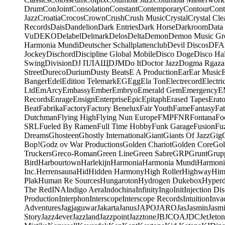
Drum
ConJoint
Consolation
Constant
Contemporary
Contour
Cont
Jazz
Croatia
Crocos
Crown
Crush
Crush Music
Crystal
Crystal Cle
Records
Dais
Dandelion
Dark Entries
Dark Horse
Darkroom
Data
Vu
DEKO
Delabel
Delmark
Delos
Delta
Demon
Demon Music Gr
Harmonia Mundi
Deutscher Schallplattenclub
Devil Discos
DFA
Jockey
Dischord
Discipline Global Mobile
Disco Doge
Disco Hal
Swing
Division
DJ ПЛАЩ
DJM
Do It
Doctor Jazz
Dogma Rgaza
Street
Dureco
Durium
Dusty Beats
E A Production
Ear
Ear Music
Banger
Edel
Edition Telemark
EG
Egg
Ela Ton
Electrecord
Electri
Ltd
EmArcy
Embassy
Ember
Embryo
Emerald Gem
Emergency
E
Records
Enrage
Ensign
Enterprise
Epic
Epitaph
Erased Tapes
Erat
Beat
Fabrika
Factory
Factory Benelux
Fair Youth
Fame
Fantasy
Fa
Dutchman
Flying High
Flying Nun Europe
FMP
FNR
Fontana
Fo
SRL
Fueled By Ramen
Full Time Hobby
Funk Garage
Fusion
Fu
Dreams
Ghosteen
Ghostly International
Giant
Giants Of Jazz
Gig
Bop!
Godz ov War Productions
Golden Chariot
Golden Core
Gol
Truckers
Greco-Roman
Green Line
Green Sabre
GRP
Grunt
Grupp
Bird
Harbourtown
Harlekijn
Harmonia
Harmonia Mundi
Harmoni
Inc.
Herrensauna
Hid
Hidden Harmony
High Roller
Highway
Him
Plak
Human Re Sources
Hungaroton
Hydrogen Dukebox
Hyper
The Red
INA
Indigo Aera
Indochina
Infinity
Ingo
Init
Injection Di
Production
Interphon
Interscope
Interscope Records
Intuition
Inva
Adventures
Jagjaguwar
Jakarta
Janus
JAPO
JARO
Jas
Jasmin
Jasm
Story
Jazz4ever
Jazzland
Jazzpoint
Jazztone
JB
JCOA
JDC
Jet
Jeton