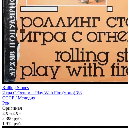
Rolling Stones
Игра С Огнем = Play With Fire (моно) '88
СССР /
Мелодия
Рок
Оригинал
EX+/EX+
2 390 руб.
1 912
руб.