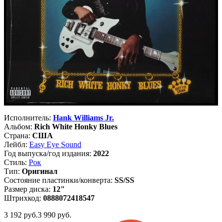
Исполнитель:
Hank Williams Jr.
Альбом:
Rich White Honky Blues
Страна:
США
Лейбл:
Easy Eye Sound
Год выпуска/год издания:
2022
Стиль:
Рок
Тип:
Оригинал
Состояние пластинки/конверта:
SS/SS
Размер диска:
12"
Штрихкод:
0888072418547
3 192
руб.
3 990 руб.