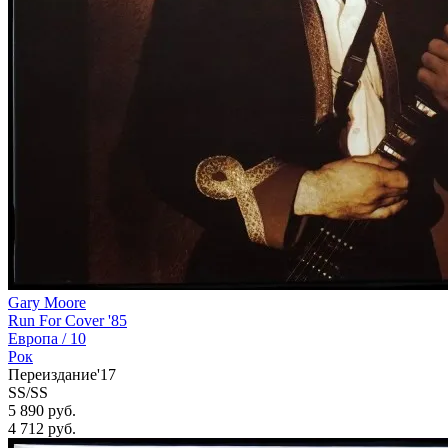
Gary Moore
Run For Cover '85
Европа /
10
Рок
Переиздание'17
SS/SS
5 890 руб.
4 712
руб.