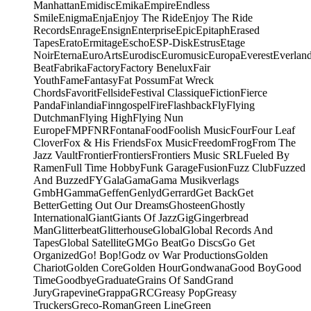
Manhattan
Emidisc
Emika
Empire
Endless
Smile
Enigma
Enja
Enjoy The Ride
Enjoy The Ride
Records
Enrage
Ensign
Enterprise
Epic
Epitaph
Erased
Tapes
Erato
Ermitage
Escho
ESP-Disk
Estrus
Etage
Noir
Eterna
EuroArts
Eurodisc
Euromusic
Europa
Everest
Everlan
Beat
Fabrika
Factory
Factory Benelux
Fair
Youth
Fame
Fantasy
Fat Possum
Fat Wreck
Chords
Favorit
Fellside
Festival Classique
Fiction
Fierce
Panda
Finlandia
Finngospel
Fire
Flashback
Fly
Flying
Dutchman
Flying High
Flying Nun
Europe
FMP
FNR
Fontana
Food
Foolish Music
Four
Four Leaf
Clover
Fox & His Friends
Fox Music
Freedom
Frog
From The
Jazz Vault
Frontier
Frontiers
Frontiers Music SRL
Fueled By
Ramen
Full Time Hobby
Funk Garage
Fusion
Fuzz Club
Fuzzed
And Buzzed
FY
Gala
Gama
Gama Musikverlags
GmbH
Gamma
Geffen
Genlyd
Gerrard
Get Back
Get
Better
Getting Out Our Dreams
Ghosteen
Ghostly
International
Giant
Giants Of Jazz
Gig
Gingerbread
Man
Glitterbeat
Glitterhouse
Global
Global Records And
Tapes
Global Satellite
GM
Go Beat
Go Discs
Go Get
Organized
Go! Bop!
Godz ov War Productions
Golden
Chariot
Golden Core
Golden Hour
Gondwana
Good Boy
Good
Time
Goodbye
Graduate
Grains Of Sand
Grand
Jury
Grapevine
Grappa
GRC
Greasy Pop
Greasy
Truckers
Greco-Roman
Green Line
Green