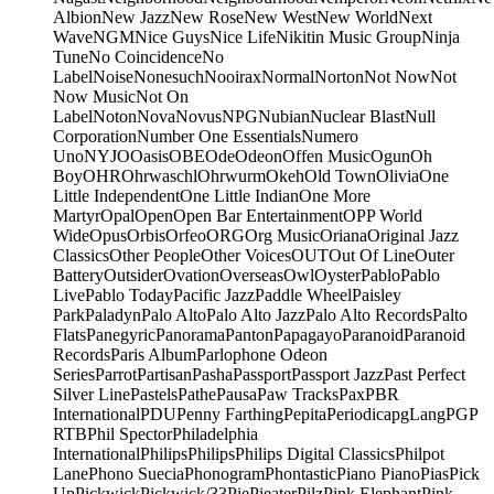
Albion
New Jazz
New Rose
New West
New World
Next
Wave
NGM
Nice Guys
Nice Life
Nikitin Music Group
Ninja
Tune
No Coincidence
No
Label
Noise
Nonesuch
Nooirax
Normal
Norton
Not Now
Not
Now Music
Not On
Label
Noton
Nova
Novus
NPG
Nubian
Nuclear Blast
Null
Corporation
Number One Essentials
Numero
Uno
NYJO
Oasis
OBE
Ode
Odeon
Offen Music
Ogun
Oh
Boy
OHR
Ohrwaschl
Ohrwurm
Okeh
Old Town
Olivia
One
Little Independent
One Little Indian
One More
Martyr
Opal
Open
Open Bar Entertainment
OPP World
Wide
Opus
Orbis
Orfeo
ORG
Org Music
Oriana
Original Jazz
Classics
Other People
Other Voices
OUT
Out Of Line
Outer
Battery
Outsider
Ovation
Overseas
Owl
Oyster
Pablo
Pablo
Live
Pablo Today
Pacific Jazz
Paddle Wheel
Paisley
Park
Paladyn
Palo Alto
Palo Alto Jazz
Palo Alto Records
Palto
Flats
Panegyric
Panorama
Panton
Papagayo
Paranoid
Paranoid
Records
Paris Album
Parlophone Odeon
Series
Parrot
Partisan
Pasha
Passport
Passport Jazz
Past Perfect
Silver Line
Pastels
Pathe
Pausa
Paw Tracks
Pax
PBR
International
PDU
Penny Farthing
Pepita
Periodica
pgLang
PGP
RTB
Phil Spector
Philadelphia
International
Philips
Philips
Philips Digital Classics
Philpot
Lane
Phono Suecia
Phonogram
Phontastic
Piano Piano
Pias
Pick
Up
Pickwick
Pickwick/33
Pie
Pieater
Pilz
Pink Elephant
Pink