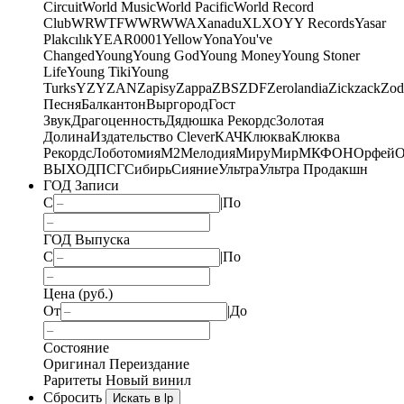
Circuit
World Music
World Pacific
World Record
Club
WRWTFWWR
WWA
Xanadu
XL
XO
Y
Y Records
Yasar
Plakcılık
YEAR0001
Yellow
Yona
You've
Changed
Young
Young God
Young Money
Young Stoner
Life
Young Tiki
Young
Turks
YZY
ZAN
Zapisy
Zappa
ZBS
ZDF
Zerolandia
Zickzack
Zod
Песня
Балкантон
Выргород
Гост
Звук
Драгоценность
Дядюшка Рекордс
Золотая
Долина
Издательство Clever
КАЧ
Клюква
Клюква
Рекордс
Лоботомия
М2
Мелодия
МируМир
МКФОН
Орфей
О
ВЫХОД
ПСГ
Сибирь
Сияние
Ультра
Ультра Продакшн
ГОД Записи
С
|
По
ГОД Выпуска
С
|
По
Цена (руб.)
От
|
До
Состояние
Оригинал
Переиздание
Раритеты
Новый винил
Сбросить
Искать в lp