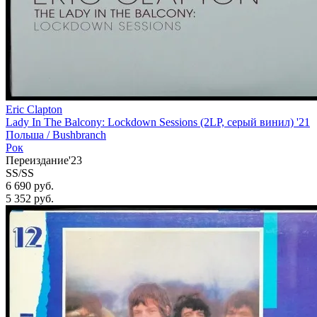
Eric Clapton
Lady In The Balcony: Lockdown Sessions (2LP, серый винил) '21
Польша /
Bushbranch
Рок
Переиздание'23
SS/SS
6 690 руб.
5 352
руб.