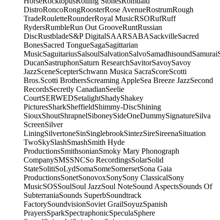
Horse
Rocktopus
Rolling Stones
Romuald
Distro
Ronco
Rong
Rooster
Rose Avenue
Rostrum
Rough
Trade
Roulette
Rounder
Royal Music
RSO
Ruf
Ruff
Ryders
Rumble
Run Out Groove
Runt
Russian
Disc
Rustblade
S&P Digital
SAAR
SABA
Sackville
Sacred
Bones
Sacred Tongue
Saga
Sagittarian
Music
Saguitarius
Salsoul
Salvation
Salvo
Samadhisound
Samurai
Ducan
Sastruphon
Saturn Research
Savitor
Savoy
Savoy
Jazz
Scene
Scepter
Schwann Musica Sacra
Score
Scotti
Bros.
Scotti Brothers
Screaming Apple
Sea Breeze Jazz
Second
Records
Secretly Canadian
Seelie
Court
SERWED
Setalight
Shady
Shakey
Pictures
Shark
Sheffield
Shimmy-Disc
Shining
Sioux
Shout
Shrapnel
Siboney
SideOneDummy
Signature
Silva
Screen
Silver
Lining
Silvertone
Sin
Singlebrook
Sintez
Sire
Sireena
Situation
Two
Sky
Slash
Smash
Smith Hyde
Productions
Smithsonian
Smoky Mary Phonograph
Company
SMS
SNC
So Recordings
Solar
Solid
State
Soliti
SoLyd
Soma
Some
Somerset
Sona Gaia
Productions
Sonet
Sonovox
Sony
Sony Classical
Sony
Music
SOS
Soul
Soul Jazz
Soul Note
Sound Aspects
Sounds Of
Subterrania
Sounds Superb
Soundtrack
Factory
Soundvision
Soviet Grail
Soyuz
Spanish
Prayers
Spark
Spectraphonic
Specula
Sphere