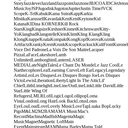
Story
Jazz4ever
Jazzland
Jazzpoint
Jazztone
JB
JCOA
JDC
Jet
Jeton
Music
Joy
JSP
Jugodisk
Jugoton
Jupiter
Justin Time
JVC
K
Scope
K-Tel
Kabuki
Kama Sutra
Kapp
Karkia
Mistika
Karussell
Kavardak
Ken
Kent
Keytone
Kid
Katana
KIDina KORNER
Kill Rock
Stars
King
Kingsize
Kirshner
Kismet
Kitchenware
Kitty-
Yo
Klangbad
Klangstelle
Klein
Klimt
Kling Klang
Kling
Klong
Knappe
Koala
Kompakt
Kong
Kopf
Korova
Kozmik
Artifactz
Kranky
Krem
Krunk
Kscope
Kuckuck
KultFront
Kurone
Voce Del Padrone
La Voix De Son Maitre
Lacquer
Pizza
LaFace
Lakeshore
Lamb
Unlimited
Lamborghini
Lantern
LASER
MEDIA
LateNightTales
Le Chant Du Monde
Le Jazz Cool
Le
Narthecophore
Leaf
Learning Curve
Left Ear
Legacy
Legendary
Artists
Leo
Les Disques
Les Disques Bongo Joe
Les Disques
Victo
Lewis
Liberation
Liberty
Light In The Attic
Lil'
Chief
Lilith
Limelight
Line
Line/OutLine
Link
Little David
Little
Star
Little Wing Of
Refugees
LMLR
Lofi
Logic
Logo
Lollipop
Loma
Vista
London
Long Hair
Look Back
Lotus
Lotus
Eye
Lou
Loud
Love
Lovely Music
LoveTap
Luaka Bop
Lucky
Pigs
M&L
M2
M2BA
MA
MA Music
Mac's
Record
Machina
Madfish
Magenta
Magic
Music
Magnet
Magnetic Loft
Main
Event
Mainstream
MAM
Mama Barley
Mama Told