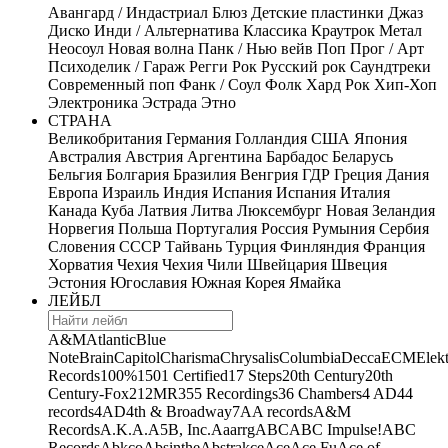
Авангард / Индастриал
Блюз
Детские пластинки
Джаз
Диско
Инди / Альтернатива
Классика
Краутрок
Метал
Неосоул
Новая волна
Панк / Нью вейв
Поп
Прог / Арт
Психоделик / Гараж
Регги
Рок
Русский рок
Саундтреки
Современный поп
Фанк / Соул
Фолк
Хард Рок
Хип-Хоп
Электроника
Эстрада
Этно
СТРАНА
Великобритания
Германия
Голландия
США
Япония
Австралия
Австрия
Аргентина
Барбадос
Беларусь
Бельгия
Болгария
Бразилия
Венгрия
ГДР
Греция
Дания
Европа
Израиль
Индия
Испания
Испания
Италия
Канада
Куба
Латвия
Литва
Люксембург
Новая Зеландия
Норвегия
Польша
Португалия
Россия
Румыния
Сербия
Словения
СССР
Тайвань
Турция
Финляндия
Франция
Хорватия
Чехия
Чехия
Чили
Швейцария
Швеция
Эстония
Югославия
Южная Корея
Ямайка
ЛЕЙБЛ
A&M
Atlantic
Blue
Note
Brain
Capitol
Charisma
Chrysalis
Columbia
Decca
ECM
Elek
Records
100%
1501 Certified
17 Steps
20th Century
20th
Century-Fox
21
2MR
355 Recordings
36 Chambers
4 AD
44
records
4AD
4th & Broadway
7A
A records
A&M
Records
A.K.A.
A5B, Inc.
Aaarrg
ABC
ABC Impulse!
ABC
Records
Abkco
Absinthe
Abstrakce
Ace
Ace Fu
Ace of