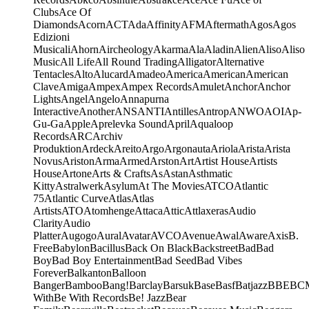
Clubs
Ace Of
Diamonds
Acorn
ACT
Ada
Affinity
AFM
Aftermath
Agos
Agos
Edizioni
Musicali
Ahorn
Aircheology
Akarma
Ala
Aladin
Alien
Aliso
Aliso
Music
All Life
All Round Trading
Alligator
Alternative
Tentacles
Alto
Alucard
Amadeo
America
American
American
Clave
Amiga
Ampex
Ampex Records
Amulet
Anchor
Anchor
Lights
Angel
Angelo
Annapurna
Interactive
Another
ANS
ANTI
Antilles
Antrop
ANWO
AOI
Ap-
Gu-Ga
Apple
Aprelevka Sound
April
Aqualoop
Records
ARC
Archiv
Produktion
Ardeck
Areito
Argo
Argonauta
Ariola
Arista
Arista
Novus
Ariston
Arma
Armed
Arston
Art
Artist House
Artists
House
Artone
Arts & Crafts
As
Astan
Asthmatic
Kitty
Astralwerk
Asylum
At The Movies
ATCO
Atlantic
75
Atlantic Curve
Atlas
Atlas
Artists
ATO
Atomhenge
Attaca
Attic
Attlaxeras
Audio
Clarity
Audio
Platter
Augogo
Aural
Avatar
AVCO
Avenue
Awal
Aware
Axis
B.
Free
Babylon
Bacillus
Back On Black
Backstreet
Bad
Bad
Boy
Bad Boy Entertainment
Bad Seed
Bad Vibes
Forever
Balkanton
Balloon
Banger
Bamboo
Bang!
Barclay
Barsuk
Base
Basf
Batjazz
BBE
BC
With
Be With Records
Be! Jazz
Bear