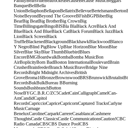
Family
Bearsville
Beatrocket
Because
Because Music
Beggars
Banquet
Bell
Bella
Union
Bellaphon
Bellapon
Bellatrix
Bellevue
Bertelsmann
Berton
Noise
Beyond
Beyond The Groove
BFish
BGP
Biber
Big
Bear
Big Beat
Big Brother
Big Crown
Big
Time
Billingsgate
Bingo
BIS
Bla Bla
Black Acre
Black And
Blue
Black And Blue
Black Cat
Black Forum
Black Jazz
Black
Lion
Black Screen
Black
Truffle
Blackened
Blackground
Blackhawk
Blackwood
Blanco
Y Negro
Blind Pig
Blow Up
Blue Horizon
Blue Moon
Blue
Silver
Blue Sky
Blue Thumb
Bluebird
Blues
Encore
BMG
Boardwalk
Bomba
Bomba Music
Bon
Air
Boplicity
Born Bad
Boston International
Boulevard
Brain
Crusher
Brainfeeder
Branch Music
Brave
Bridge Nine
Records
Bright Midnight Archives
British
Grove
Broma16
Bronze
Brownswood
BRS
Brunswick
Brutalist
Bt
Records
Buk
Bulk
Bureau B
Burning
Sounds
Bushbranch
Button
Nose
BYG
C.B.R.
C/Z
C5
Cadet
Cain
Calligraph
Camel
Can-
Am
Candid
Capitol
Records
Capriccio
Caprice
Capricorn
Captured Tracks
Carlyne
Music
Carnage
Benelux
Caroline
Carpark
Carrere
Casablanca
Cashmere
Thoughts
Castle Classics
Castle Communications
Caution!
CBC
Radio Canada
CBS
CBS Dance Pool
CBS