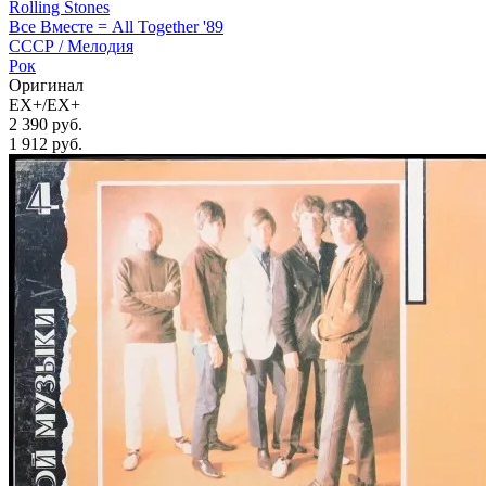
Rolling Stones
Все Вместе = All Together '89
СССР /
Мелодия
Рок
Оригинал
EX+/EX+
2 390 руб.
1 912
руб.