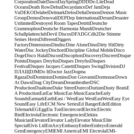
Corporation
Date
Dawn
DaySpring
DDD
De-Lite
Dead
Oceans
Death Row
Debut
Decaydance
Def Jam
Deja
Vu
DEKO
Delabel
Delmark
Delos
Delta
Demon
Demon Music
Group
Demos
Denovali
DEP
Dep International
Deram
Desaster
Unlimited
Destroyed Room Tapes
Detriti
Deutsche
Grammophon
Deutsche Harmonia Mundi
Deutscher
Schallplattenclub
Devil Discos
DFA
DGC
dh2
Die Stimme
Seines Herrn
Different
Diggers
Factory
Dimensions
Dindisc
Dine Alone
Dino
Dirty Hit
Dirty
Water
Disc Jockey
Dischord
Discipline Global Mobile
Disco
Doge
Disco Halal
Discom
Discophon
Discovery
Discreet
Disque
Pointu
Disques Dreyfus
Disques Dreyfus
Disques
Festival
Disques Jacques Canetti
Disques Swing
Division
DJ
ПЛАЩ
DJM
Do It
Doctor Jazz
Dogma
Rgaza
Dol
Dominion
Domino
Don Giovanni
Dormouse
Down
At Dawn
Drag City
Dream
Dreambrother
DSC
Production
Dualtone
Duke Street
Dureco
Durium
Dusty Beats
E
A Production
Ear
Ear Music
Ear-Music
Earache
Early
Sounds
Earmark
Earth
East / West
East West
EastWest
Easy Eye
Sound
Easy Life
ECM New Series
Ed Banger
Edel
Edition
Telemark
EG
Egg
Ela Ton
Electrecord
Electric
Electric
Bird
Electrola
Electronic Emergencies
Elektra
Musician
Elevator
Elevator Lady
Elevator Music
Elite
Special
Elvis Ltd
EmArcy
Embassy
Ember
Embryo
Emerald
Gem
Emergency
EMI
EMI America
EMI Electrola
EMI-