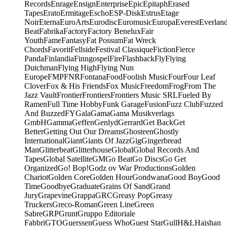
Records
Enrage
Ensign
Enterprise
Epic
Epitaph
Erased
Tapes
Erato
Ermitage
Escho
ESP-Disk
Estrus
Etage
Noir
Eterna
EuroArts
Eurodisc
Euromusic
Europa
Everest
Everlan
Beat
Fabrika
Factory
Factory Benelux
Fair
Youth
Fame
Fantasy
Fat Possum
Fat Wreck
Chords
Favorit
Fellside
Festival Classique
Fiction
Fierce
Panda
Finlandia
Finngospel
Fire
Flashback
Fly
Flying
Dutchman
Flying High
Flying Nun
Europe
FMP
FNR
Fontana
Food
Foolish Music
Four
Four Leaf
Clover
Fox & His Friends
Fox Music
Freedom
Frog
From The
Jazz Vault
Frontier
Frontiers
Frontiers Music SRL
Fueled By
Ramen
Full Time Hobby
Funk Garage
Fusion
Fuzz Club
Fuzzed
And Buzzed
FY
Gala
Gama
Gama Musikverlags
GmbH
Gamma
Geffen
Genlyd
Gerrard
Get Back
Get
Better
Getting Out Our Dreams
Ghosteen
Ghostly
International
Giant
Giants Of Jazz
Gig
Gingerbread
Man
Glitterbeat
Glitterhouse
Global
Global Records And
Tapes
Global Satellite
GM
Go Beat
Go Discs
Go Get
Organized
Go! Bop!
Godz ov War Productions
Golden
Chariot
Golden Core
Golden Hour
Gondwana
Good Boy
Good
Time
Goodbye
Graduate
Grains Of Sand
Grand
Jury
Grapevine
Grappa
GRC
Greasy Pop
Greasy
Truckers
Greco-Roman
Green Line
Green
Sabre
GRP
Grunt
Gruppo Editoriale
Fabbri
GTO
Guerssen
Guess Who
Guest Star
Gull
H&L
Haishan