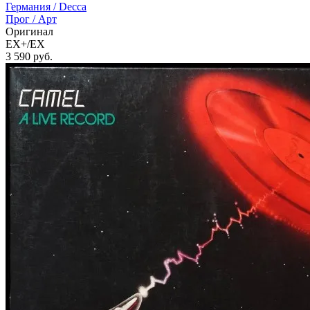
Германия /
Decca
Прог / Арт
Оригинал
EX+/EX
3 590
руб.