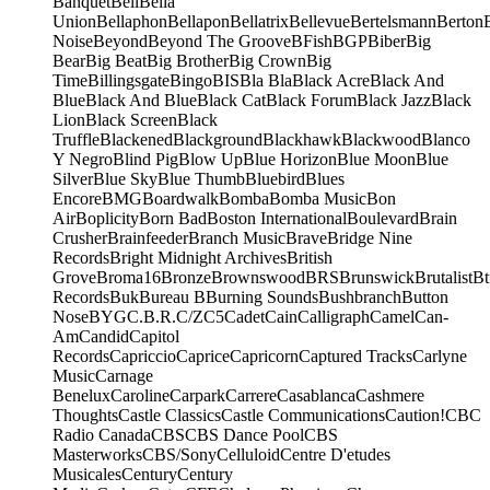
Banquet
Bell
Bella
Union
Bellaphon
Bellapon
Bellatrix
Bellevue
Bertelsmann
Berton
Noise
Beyond
Beyond The Groove
BFish
BGP
Biber
Big
Bear
Big Beat
Big Brother
Big Crown
Big
Time
Billingsgate
Bingo
BIS
Bla Bla
Black Acre
Black And
Blue
Black And Blue
Black Cat
Black Forum
Black Jazz
Black
Lion
Black Screen
Black
Truffle
Blackened
Blackground
Blackhawk
Blackwood
Blanco
Y Negro
Blind Pig
Blow Up
Blue Horizon
Blue Moon
Blue
Silver
Blue Sky
Blue Thumb
Bluebird
Blues
Encore
BMG
Boardwalk
Bomba
Bomba Music
Bon
Air
Boplicity
Born Bad
Boston International
Boulevard
Brain
Crusher
Brainfeeder
Branch Music
Brave
Bridge Nine
Records
Bright Midnight Archives
British
Grove
Broma16
Bronze
Brownswood
BRS
Brunswick
Brutalist
Bt
Records
Buk
Bureau B
Burning Sounds
Bushbranch
Button
Nose
BYG
C.B.R.
C/Z
C5
Cadet
Cain
Calligraph
Camel
Can-
Am
Candid
Capitol
Records
Capriccio
Caprice
Capricorn
Captured Tracks
Carlyne
Music
Carnage
Benelux
Caroline
Carpark
Carrere
Casablanca
Cashmere
Thoughts
Castle Classics
Castle Communications
Caution!
CBC
Radio Canada
CBS
CBS Dance Pool
CBS
Masterworks
CBS/Sony
Celluloid
Centre D'etudes
Musicales
Century
Century