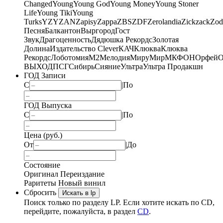
Changed
Young
Young God
Young Money
Young Stoner
Life
Young Tiki
Young
Turks
YZY
ZAN
Zapisy
Zappa
ZBS
ZDF
Zerolandia
Zickzack
Zod
Песня
Балкантон
Выргород
Гост
Звук
Драгоценность
Дядюшка Рекордс
Золотая
Долина
Издательство Clever
КАЧ
Клюква
Клюква
Рекордс
Лоботомия
М2
Мелодия
МируМир
МКФОН
Орфей
О
ВЫХОД
ПСГ
Сибирь
Сияние
Ультра
Ультра Продакшн
ГОД Записи
С
|
По
ГОД Выпуска
С
|
По
Цена (руб.)
От
|
До
Состояние
Оригинал
Переиздание
Раритеты
Новый винил
Сбросить
Искать в lp
Поиск только по разделу LP. Если хотите искать по CD,
перейдите, пожалуйста, в раздел
CD
.