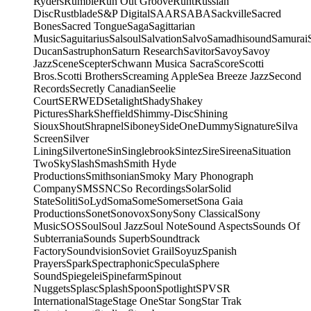
Ryders
Rumble
Run Out Groove
Runt
Russian
Disc
Rustblade
S&P Digital
SAAR
SABA
Sackville
Sacred
Bones
Sacred Tongue
Saga
Sagittarian
Music
Saguitarius
Salsoul
Salvation
Salvo
Samadhisound
Samurai
Ducan
Sastruphon
Saturn Research
Savitor
Savoy
Savoy
Jazz
Scene
Scepter
Schwann Musica Sacra
Score
Scotti
Bros.
Scotti Brothers
Screaming Apple
Sea Breeze Jazz
Second
Records
Secretly Canadian
Seelie
Court
SERWED
Setalight
Shady
Shakey
Pictures
Shark
Sheffield
Shimmy-Disc
Shining
Sioux
Shout
Shrapnel
Siboney
SideOneDummy
Signature
Silva
Screen
Silver
Lining
Silvertone
Sin
Singlebrook
Sintez
Sire
Sireena
Situation
Two
Sky
Slash
Smash
Smith Hyde
Productions
Smithsonian
Smoky Mary Phonograph
Company
SMS
SNC
So Recordings
Solar
Solid
State
Soliti
SoLyd
Soma
Some
Somerset
Sona Gaia
Productions
Sonet
Sonovox
Sony
Sony Classical
Sony
Music
SOS
Soul
Soul Jazz
Soul Note
Sound Aspects
Sounds Of
Subterrania
Sounds Superb
Soundtrack
Factory
Soundvision
Soviet Grail
Soyuz
Spanish
Prayers
Spark
Spectraphonic
Specula
Sphere
Sound
Spiegelei
Spinefarm
Spinout
Nuggets
Splasc
Splash
Spoon
Spotlight
SPV
SR
International
Stage
Stage One
Star Song
Star Trak