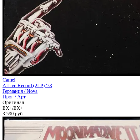
Camel
A Live Record (2LP) '78
Германия /
Nova
Прог / Арт
Оригинал
EX+/EX+
3 590
руб.