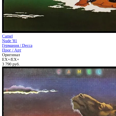
Camel
Nude '81
Германия /
Decca
Прог / Арт
Оригинал
EX+/EX+
3 790
руб.