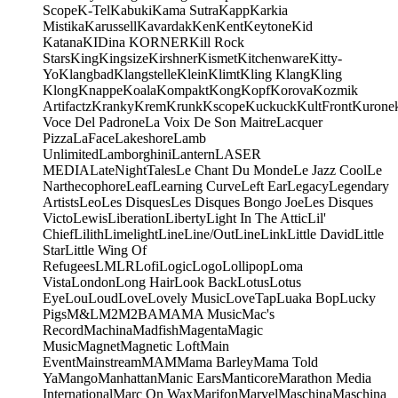
Scope
K-Tel
Kabuki
Kama Sutra
Kapp
Karkia
Mistika
Karussell
Kavardak
Ken
Kent
Keytone
Kid
Katana
KIDina KORNER
Kill Rock
Stars
King
Kingsize
Kirshner
Kismet
Kitchenware
Kitty-
Yo
Klangbad
Klangstelle
Klein
Klimt
Kling Klang
Kling
Klong
Knappe
Koala
Kompakt
Kong
Kopf
Korova
Kozmik
Artifactz
Kranky
Krem
Krunk
Kscope
Kuckuck
KultFront
Kurone
Voce Del Padrone
La Voix De Son Maitre
Lacquer
Pizza
LaFace
Lakeshore
Lamb
Unlimited
Lamborghini
Lantern
LASER
MEDIA
LateNightTales
Le Chant Du Monde
Le Jazz Cool
Le
Narthecophore
Leaf
Learning Curve
Left Ear
Legacy
Legendary
Artists
Leo
Les Disques
Les Disques Bongo Joe
Les Disques
Victo
Lewis
Liberation
Liberty
Light In The Attic
Lil'
Chief
Lilith
Limelight
Line
Line/OutLine
Link
Little David
Little
Star
Little Wing Of
Refugees
LMLR
Lofi
Logic
Logo
Lollipop
Loma
Vista
London
Long Hair
Look Back
Lotus
Lotus
Eye
Lou
Loud
Love
Lovely Music
LoveTap
Luaka Bop
Lucky
Pigs
M&L
M2
M2BA
MA
MA Music
Mac's
Record
Machina
Madfish
Magenta
Magic
Music
Magnet
Magnetic Loft
Main
Event
Mainstream
MAM
Mama Barley
Mama Told
Ya
Mango
Manhattan
Manic Ears
Manticore
Marathon Media
International
Marc On Wax
Marifon
Marvel
Maschina
Maschina