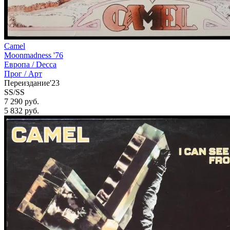
Camel
Moonmadness '76
Европа /
Decca
Прог / Арт
Переиздание'23
SS/SS
7 290 руб.
5 832
руб.