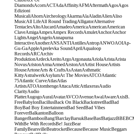
Diamonds
Acorn
ACT
Ada
Affinity
AFM
Aftermath
Agos
Agos
Edizioni
Musicali
Ahorn
Aircheology
Akarma
Ala
Aladin
Alien
Aliso
Music
All Life
All Round Trading
Alligator
Alternative
Tentacles
Alto
Alucard
Amadeo
America
American
American
Clave
Amiga
Ampex
Ampex Records
Amulet
Anchor
Anchor
Lights
Angel
Angelo
Annapurna
Interactive
Another
ANS
ANTI
Antilles
Antrop
ANWO
AOI
Ap-
Gu-Ga
Apple
Aprelevka Sound
April
Aqualoop
Records
ARC
Archiv
Produktion
Ardeck
Areito
Argo
Argonauta
Ariola
Arista
Arista
Novus
Ariston
Arma
Armed
Arston
Art
Artist House
Artists
House
Artone
Arts & Crafts
As
Astan
Asthmatic
Kitty
Astralwerk
Asylum
At The Movies
ATCO
Atlantic
75
Atlantic Curve
Atlas
Atlas
Artists
ATO
Atomhenge
Attaca
Attic
Attlaxeras
Audio
Clarity
Audio
Platter
Augogo
Aural
Avatar
AVCO
Avenue
Awal
Aware
Axis
B.
Free
Babylon
Bacillus
Back On Black
Backstreet
Bad
Bad
Boy
Bad Boy Entertainment
Bad Seed
Bad Vibes
Forever
Balkanton
Balloon
Banger
Bamboo
Bang!
Barclay
Barsuk
Base
Basf
Batjazz
BBE
BC
With
Be With Records
Be! Jazz
Bear
Family
Bearsville
Beatrocket
Because
Because Music
Beggars