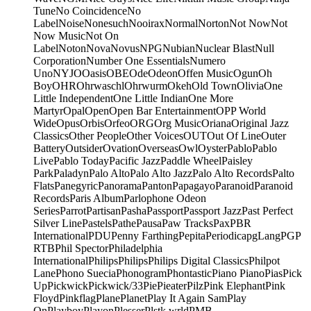
Tune
No Coincidence
No
Label
Noise
Nonesuch
Nooirax
Normal
Norton
Not Now
Not
Now Music
Not On
Label
Noton
Nova
Novus
NPG
Nubian
Nuclear Blast
Null
Corporation
Number One Essentials
Numero
Uno
NYJO
Oasis
OBE
Ode
Odeon
Offen Music
Ogun
Oh
Boy
OHR
Ohrwaschl
Ohrwurm
Okeh
Old Town
Olivia
One
Little Independent
One Little Indian
One More
Martyr
Opal
Open
Open Bar Entertainment
OPP World
Wide
Opus
Orbis
Orfeo
ORG
Org Music
Oriana
Original Jazz
Classics
Other People
Other Voices
OUT
Out Of Line
Outer
Battery
Outsider
Ovation
Overseas
Owl
Oyster
Pablo
Pablo
Live
Pablo Today
Pacific Jazz
Paddle Wheel
Paisley
Park
Paladyn
Palo Alto
Palo Alto Jazz
Palo Alto Records
Palto
Flats
Panegyric
Panorama
Panton
Papagayo
Paranoid
Paranoid
Records
Paris Album
Parlophone Odeon
Series
Parrot
Partisan
Pasha
Passport
Passport Jazz
Past Perfect
Silver Line
Pastels
Pathe
Pausa
Paw Tracks
Pax
PBR
International
PDU
Penny Farthing
Pepita
Periodica
pgLang
PGP
RTB
Phil Spector
Philadelphia
International
Philips
Philips
Philips Digital Classics
Philpot
Lane
Phono Suecia
Phonogram
Phontastic
Piano Piano
Pias
Pick
Up
Pickwick
Pickwick/33
Pie
Pieater
Pilz
Pink Elephant
Pink
Floyd
Pinkflag
Plane
Planet
Play It Again Sam
Play
On
Playboy
Playon
Plesser
Plstk wrld
PMB