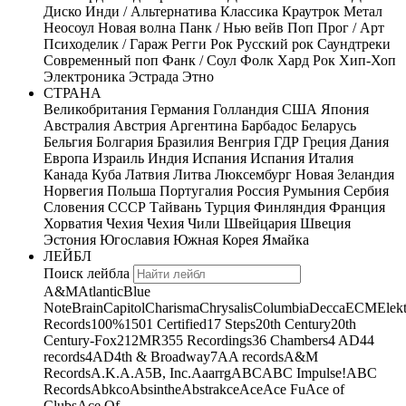
Диско
Инди / Альтернатива
Классика
Краутрок
Метал
Неосоул
Новая волна
Панк / Нью вейв
Поп
Прог / Арт
Психоделик / Гараж
Регги
Рок
Русский рок
Саундтреки
Современный поп
Фанк / Соул
Фолк
Хард Рок
Хип-Хоп
Электроника
Эстрада
Этно
СТРАНА
Великобритания
Германия
Голландия
США
Япония
Австралия
Австрия
Аргентина
Барбадос
Беларусь
Бельгия
Болгария
Бразилия
Венгрия
ГДР
Греция
Дания
Европа
Израиль
Индия
Испания
Испания
Италия
Канада
Куба
Латвия
Литва
Люксембург
Новая Зеландия
Норвегия
Польша
Португалия
Россия
Румыния
Сербия
Словения
СССР
Тайвань
Турция
Финляндия
Франция
Хорватия
Чехия
Чехия
Чили
Швейцария
Швеция
Эстония
Югославия
Южная Корея
Ямайка
ЛЕЙБЛ
Поиск лейбла
A&M
Atlantic
Blue
Note
Brain
Capitol
Charisma
Chrysalis
Columbia
Decca
ECM
Elek
Records
100%
1501 Certified
17 Steps
20th Century
20th
Century-Fox
21
2MR
355 Recordings
36 Chambers
4 AD
44
records
4AD
4th & Broadway
7A
A records
A&M
Records
A.K.A.
A5B, Inc.
Aaarrg
ABC
ABC Impulse!
ABC
Records
Abkco
Absinthe
Abstrakce
Ace
Ace Fu
Ace of
Clubs
Ace Of