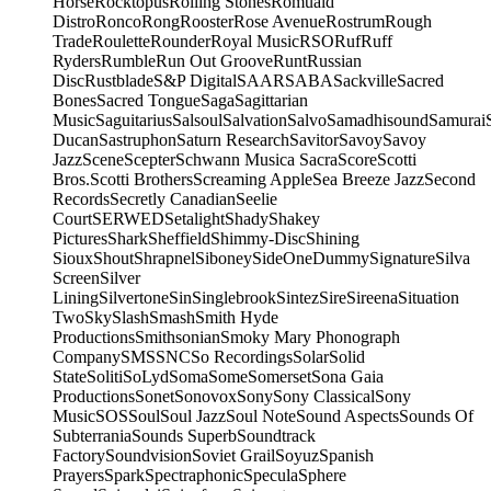
Horse
Rocktopus
Rolling Stones
Romuald
Distro
Ronco
Rong
Rooster
Rose Avenue
Rostrum
Rough
Trade
Roulette
Rounder
Royal Music
RSO
Ruf
Ruff
Ryders
Rumble
Run Out Groove
Runt
Russian
Disc
Rustblade
S&P Digital
SAAR
SABA
Sackville
Sacred
Bones
Sacred Tongue
Saga
Sagittarian
Music
Saguitarius
Salsoul
Salvation
Salvo
Samadhisound
Samurai
Ducan
Sastruphon
Saturn Research
Savitor
Savoy
Savoy
Jazz
Scene
Scepter
Schwann Musica Sacra
Score
Scotti
Bros.
Scotti Brothers
Screaming Apple
Sea Breeze Jazz
Second
Records
Secretly Canadian
Seelie
Court
SERWED
Setalight
Shady
Shakey
Pictures
Shark
Sheffield
Shimmy-Disc
Shining
Sioux
Shout
Shrapnel
Siboney
SideOneDummy
Signature
Silva
Screen
Silver
Lining
Silvertone
Sin
Singlebrook
Sintez
Sire
Sireena
Situation
Two
Sky
Slash
Smash
Smith Hyde
Productions
Smithsonian
Smoky Mary Phonograph
Company
SMS
SNC
So Recordings
Solar
Solid
State
Soliti
SoLyd
Soma
Some
Somerset
Sona Gaia
Productions
Sonet
Sonovox
Sony
Sony Classical
Sony
Music
SOS
Soul
Soul Jazz
Soul Note
Sound Aspects
Sounds Of
Subterrania
Sounds Superb
Soundtrack
Factory
Soundvision
Soviet Grail
Soyuz
Spanish
Prayers
Spark
Spectraphonic
Specula
Sphere