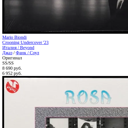
Mario Biondi
Crooning Undercover '23
Италия /
Beyond
Джаз
/
Фанк / Соул
Оригинал
SS/SS
8 690 руб.
6 952
руб.