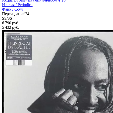
Acqua Di Sale (EP (мини-альбом)) '20
Италия /
Periodica
Фанк / Соул
Переиздание'24
SS/SS
6 790 руб.
5 432
руб.