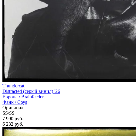
Thundercat
Distracted (серый винил) '26
Европа /
Brainfeeder
Фанк / Соул
Оригинал
SS/SS
7 990 руб.
6 232
руб.