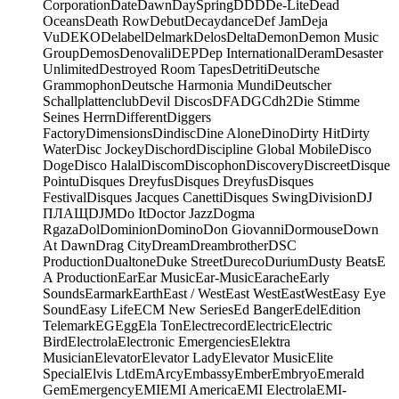
Corporation
Date
Dawn
DaySpring
DDD
De-Lite
Dead
Oceans
Death Row
Debut
Decaydance
Def Jam
Deja
Vu
DEKO
Delabel
Delmark
Delos
Delta
Demon
Demon Music
Group
Demos
Denovali
DEP
Dep International
Deram
Desaster
Unlimited
Destroyed Room Tapes
Detriti
Deutsche
Grammophon
Deutsche Harmonia Mundi
Deutscher
Schallplattenclub
Devil Discos
DFA
DGC
dh2
Die Stimme
Seines Herrn
Different
Diggers
Factory
Dimensions
Dindisc
Dine Alone
Dino
Dirty Hit
Dirty
Water
Disc Jockey
Dischord
Discipline Global Mobile
Disco
Doge
Disco Halal
Discom
Discophon
Discovery
Discreet
Disque
Pointu
Disques Dreyfus
Disques Dreyfus
Disques
Festival
Disques Jacques Canetti
Disques Swing
Division
DJ
ПЛАЩ
DJM
Do It
Doctor Jazz
Dogma
Rgaza
Dol
Dominion
Domino
Don Giovanni
Dormouse
Down
At Dawn
Drag City
Dream
Dreambrother
DSC
Production
Dualtone
Duke Street
Dureco
Durium
Dusty Beats
E
A Production
Ear
Ear Music
Ear-Music
Earache
Early
Sounds
Earmark
Earth
East / West
East West
EastWest
Easy Eye
Sound
Easy Life
ECM New Series
Ed Banger
Edel
Edition
Telemark
EG
Egg
Ela Ton
Electrecord
Electric
Electric
Bird
Electrola
Electronic Emergencies
Elektra
Musician
Elevator
Elevator Lady
Elevator Music
Elite
Special
Elvis Ltd
EmArcy
Embassy
Ember
Embryo
Emerald
Gem
Emergency
EMI
EMI America
EMI Electrola
EMI-