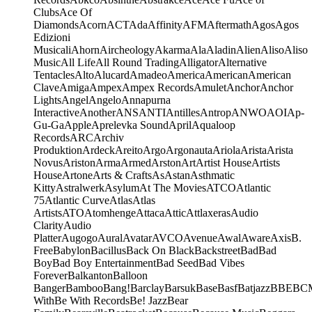
Clubs
Ace Of
Diamonds
Acorn
ACT
Ada
Affinity
AFM
Aftermath
Agos
Agos
Edizioni
Musicali
Ahorn
Aircheology
Akarma
Ala
Aladin
Alien
Aliso
Aliso
Music
All Life
All Round Trading
Alligator
Alternative
Tentacles
Alto
Alucard
Amadeo
America
American
American
Clave
Amiga
Ampex
Ampex Records
Amulet
Anchor
Anchor
Lights
Angel
Angelo
Annapurna
Interactive
Another
ANS
ANTI
Antilles
Antrop
ANWO
AOI
Ap-
Gu-Ga
Apple
Aprelevka Sound
April
Aqualoop
Records
ARC
Archiv
Produktion
Ardeck
Areito
Argo
Argonauta
Ariola
Arista
Arista
Novus
Ariston
Arma
Armed
Arston
Art
Artist House
Artists
House
Artone
Arts & Crafts
As
Astan
Asthmatic
Kitty
Astralwerk
Asylum
At The Movies
ATCO
Atlantic
75
Atlantic Curve
Atlas
Atlas
Artists
ATO
Atomhenge
Attaca
Attic
Attlaxeras
Audio
Clarity
Audio
Platter
Augogo
Aural
Avatar
AVCO
Avenue
Awal
Aware
Axis
B.
Free
Babylon
Bacillus
Back On Black
Backstreet
Bad
Bad
Boy
Bad Boy Entertainment
Bad Seed
Bad Vibes
Forever
Balkanton
Balloon
Banger
Bamboo
Bang!
Barclay
Barsuk
Base
Basf
Batjazz
BBE
BC
With
Be With Records
Be! Jazz
Bear