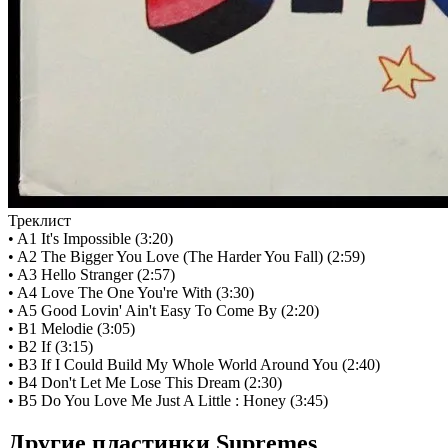
Треклист
• A1 It's Impossible (3:20)
• A2 The Bigger You Love (The Harder You Fall) (2:59)
• A3 Hello Stranger (2:57)
• A4 Love The One You're With (3:30)
• A5 Good Lovin' Ain't Easy To Come By (2:20)
• B1 Melodie (3:05)
• B2 If (3:15)
• B3 If I Could Build My Whole World Around You (2:40)
• B4 Don't Let Me Lose This Dream (2:30)
• B5 Do You Love Me Just A Little : Honey (3:45)
Другие пластинки Supremes