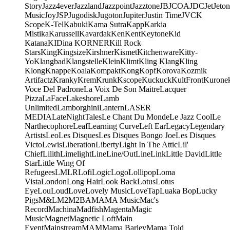
Story
Jazz4ever
Jazzland
Jazzpoint
Jazztone
JB
JCOA
JDC
Jet
Jeton
Music
Joy
JSP
Jugodisk
Jugoton
Jupiter
Justin Time
JVC
K
Scope
K-Tel
Kabuki
Kama Sutra
Kapp
Karkia
Mistika
Karussell
Kavardak
Ken
Kent
Keytone
Kid
Katana
KIDina KORNER
Kill Rock
Stars
King
Kingsize
Kirshner
Kismet
Kitchenware
Kitty-
Yo
Klangbad
Klangstelle
Klein
Klimt
Kling Klang
Kling
Klong
Knappe
Koala
Kompakt
Kong
Kopf
Korova
Kozmik
Artifactz
Kranky
Krem
Krunk
Kscope
Kuckuck
KultFront
Kurone
Voce Del Padrone
La Voix De Son Maitre
Lacquer
Pizza
LaFace
Lakeshore
Lamb
Unlimited
Lamborghini
Lantern
LASER
MEDIA
LateNightTales
Le Chant Du Monde
Le Jazz Cool
Le
Narthecophore
Leaf
Learning Curve
Left Ear
Legacy
Legendary
Artists
Leo
Les Disques
Les Disques Bongo Joe
Les Disques
Victo
Lewis
Liberation
Liberty
Light In The Attic
Lil'
Chief
Lilith
Limelight
Line
Line/OutLine
Link
Little David
Little
Star
Little Wing Of
Refugees
LMLR
Lofi
Logic
Logo
Lollipop
Loma
Vista
London
Long Hair
Look Back
Lotus
Lotus
Eye
Lou
Loud
Love
Lovely Music
LoveTap
Luaka Bop
Lucky
Pigs
M&L
M2
M2BA
MA
MA Music
Mac's
Record
Machina
Madfish
Magenta
Magic
Music
Magnet
Magnetic Loft
Main
Event
Mainstream
MAM
Mama Barley
Mama Told