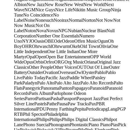
Albion
New Jazz
New Rose
New West
New World
Next
Wave
NGM
Nice Guys
Nice Life
Nikitin Music Group
Ninja
Tune
No Coincidence
No
Label
Noise
Nonesuch
Nooirax
Normal
Norton
Not Now
Not
Now Music
Not On
Label
Noton
Nova
Novus
NPG
Nubian
Nuclear Blast
Null
Corporation
Number One Essentials
Numero
Uno
NYJO
Oasis
OBE
Ode
Odeon
Offen Music
Ogun
Oh
Boy
OHR
Ohrwaschl
Ohrwurm
Okeh
Old Town
Olivia
One
Little Independent
One Little Indian
One More
Martyr
Opal
Open
Open Bar Entertainment
OPP World
Wide
Opus
Orbis
Orfeo
ORG
Org Music
Oriana
Original Jazz
Classics
Other People
Other Voices
OUT
Out Of Line
Outer
Battery
Outsider
Ovation
Overseas
Owl
Oyster
Pablo
Pablo
Live
Pablo Today
Pacific Jazz
Paddle Wheel
Paisley
Park
Paladyn
Palo Alto
Palo Alto Jazz
Palo Alto Records
Palto
Flats
Panegyric
Panorama
Panton
Papagayo
Paranoid
Paranoid
Records
Paris Album
Parlophone Odeon
Series
Parrot
Partisan
Pasha
Passport
Passport Jazz
Past Perfect
Silver Line
Pastels
Pathe
Pausa
Paw Tracks
Pax
PBR
International
PDU
Penny Farthing
Pepita
Periodica
pgLang
PGP
RTB
Phil Spector
Philadelphia
International
Philips
Philips
Philips Digital Classics
Philpot
Lane
Phono Suecia
Phonogram
Phontastic
Piano Piano
Pias
Pick
Up
Pickwick
Pickwick/33
Pie
Pieater
Pilz
Pink Elephant
Pink