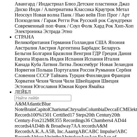
Авангард / Индастриал
Блюз
Детские пластинки
Джаз
Диско
Инди / Альтернатива
Классика
Краутрок
Метал
Неосоул
Новая волна
Панк / Нью вейв
Поп
Прог / Арт
Психоделик / Гараж
Регги
Рок
Русский рок
Саундтреки
Современный поп
Фанк / Соул
Фолк
Хард Рок
Хип-Хоп
Электроника
Эстрада
Этно
СТРАНА
Великобритания
Германия
Голландия
США
Япония
Австралия
Австрия
Аргентина
Барбадос
Беларусь
Бельгия
Болгария
Бразилия
Венгрия
ГДР
Греция
Дания
Европа
Израиль
Индия
Испания
Испания
Италия
Канада
Куба
Латвия
Литва
Люксембург
Новая Зеландия
Норвегия
Польша
Португалия
Россия
Румыния
Сербия
Словения
СССР
Тайвань
Турция
Финляндия
Франция
Хорватия
Чехия
Чехия
Чили
Швейцария
Швеция
Эстония
Югославия
Южная Корея
Ямайка
ЛЕЙБЛ
A&M
Atlantic
Blue
Note
Brain
Capitol
Charisma
Chrysalis
Columbia
Decca
ECM
Elek
Records
100%
1501 Certified
17 Steps
20th Century
20th
Century-Fox
21
2MR
355 Recordings
36 Chambers
4 AD
44
records
4AD
4th & Broadway
7A
A records
A&M
Records
A.K.A.
A5B, Inc.
Aaarrg
ABC
ABC Impulse!
ABC
Records
Abkco
Absinthe
Abstrakce
Ace
Ace Fu
Ace of