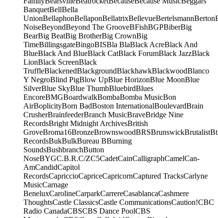
Family
Bearsville
Beatrocket
Because
Because Music
Beggars
Banquet
Bell
Bella
Union
Bellaphon
Bellapon
Bellatrix
Bellevue
Bertelsmann
Berton
Noise
Beyond
Beyond The Groove
BFish
BGP
Biber
Big
Bear
Big Beat
Big Brother
Big Crown
Big
Time
Billingsgate
Bingo
BIS
Bla Bla
Black Acre
Black And
Blue
Black And Blue
Black Cat
Black Forum
Black Jazz
Black
Lion
Black Screen
Black
Truffle
Blackened
Blackground
Blackhawk
Blackwood
Blanco
Y Negro
Blind Pig
Blow Up
Blue Horizon
Blue Moon
Blue
Silver
Blue Sky
Blue Thumb
Bluebird
Blues
Encore
BMG
Boardwalk
Bomba
Bomba Music
Bon
Air
Boplicity
Born Bad
Boston International
Boulevard
Brain
Crusher
Brainfeeder
Branch Music
Brave
Bridge Nine
Records
Bright Midnight Archives
British
Grove
Broma16
Bronze
Brownswood
BRS
Brunswick
Brutalist
Bt
Records
Buk
Bulk
Bureau B
Burning
Sounds
Bushbranch
Button
Nose
BYG
C.B.R.
C/Z
C5
Cadet
Cain
Calligraph
Camel
Can-
Am
Candid
Capitol
Records
Capriccio
Caprice
Capricorn
Captured Tracks
Carlyne
Music
Carnage
Benelux
Caroline
Carpark
Carrere
Casablanca
Cashmere
Thoughts
Castle Classics
Castle Communications
Caution!
CBC
Radio Canada
CBS
CBS Dance Pool
CBS