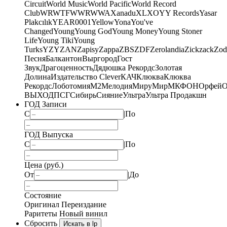
Circuit
World Music
World Pacific
World Record
Club
WRWTFWWR
WWA
Xanadu
XL
XO
Y
Y Records
Yasar
Plakcılık
YEAR0001
Yellow
Yona
You've
Changed
Young
Young God
Young Money
Young Stoner
Life
Young Tiki
Young
Turks
YZY
ZAN
Zapisy
Zappa
ZBS
ZDF
Zerolandia
Zickzack
Zod
Песня
Балкантон
Выргород
Гост
Звук
Драгоценность
Дядюшка Рекордс
Золотая
Долина
Издательство Clever
КАЧ
Клюква
Клюква
Рекордс
Лоботомия
М2
Мелодия
МируМир
МКФОН
Орфей
О
ВЫХОД
ПСГ
Сибирь
Сияние
Ультра
Ультра Продакшн
ГОД Записи
С
|
По
ГОД Выпуска
С
|
По
Цена (руб.)
От
|
До
Состояние
Оригинал
Переиздание
Раритеты
Новый винил
Сбросить
Искать в lp