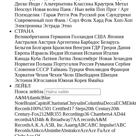
Диско
Инди / Альтернатива
Классика
Краутрок
Метал
Неосоул
Новая волна
Панк / Нью вейв
Поп
Прог / Арт
Психоделик / Гараж
Регги
Рок
Русский рок
Саундтреки
Современный поп
Фанк / Соул
Фолк
Хард Рок
Хип-Хоп
Электроника
Эстрада
Этно
СТРАНА
Великобритания
Германия
Голландия
США
Япония
Австралия
Австрия
Аргентина
Барбадос
Беларусь
Бельгия
Болгария
Бразилия
Венгрия
ГДР
Греция
Дания
Европа
Израиль
Индия
Испания
Испания
Италия
Канада
Куба
Латвия
Литва
Люксембург
Новая Зеландия
Норвегия
Польша
Португалия
Россия
Румыния
Сербия
Словения
СССР
Тайвань
Турция
Финляндия
Франция
Хорватия
Чехия
Чехия
Чили
Швейцария
Швеция
Эстония
Югославия
Южная Корея
Ямайка
ЛЕЙБЛ
Поиск лейбла
A&M
Atlantic
Blue
Note
Brain
Capitol
Charisma
Chrysalis
Columbia
Decca
ECM
Elek
Records
100%
1501 Certified
17 Steps
20th Century
20th
Century-Fox
21
2MR
355 Recordings
36 Chambers
4 AD
44
records
4AD
4th & Broadway
7A
A records
A&M
Records
A.K.A.
A5B, Inc.
Aaarrg
ABC
ABC Impulse!
ABC
Records
Abkco
Absinthe
Abstrakce
Ace
Ace Fu
Ace of
Clubs
Ace Of