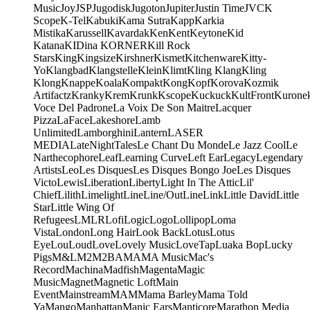
Music
Joy
JSP
Jugodisk
Jugoton
Jupiter
Justin Time
JVC
K
Scope
K-Tel
Kabuki
Kama Sutra
Kapp
Karkia
Mistika
Karussell
Kavardak
Ken
Kent
Keytone
Kid
Katana
KIDina KORNER
Kill Rock
Stars
King
Kingsize
Kirshner
Kismet
Kitchenware
Kitty-
Yo
Klangbad
Klangstelle
Klein
Klimt
Kling Klang
Kling
Klong
Knappe
Koala
Kompakt
Kong
Kopf
Korova
Kozmik
Artifactz
Kranky
Krem
Krunk
Kscope
Kuckuck
KultFront
Kurone
Voce Del Padrone
La Voix De Son Maitre
Lacquer
Pizza
LaFace
Lakeshore
Lamb
Unlimited
Lamborghini
Lantern
LASER
MEDIA
LateNightTales
Le Chant Du Monde
Le Jazz Cool
Le
Narthecophore
Leaf
Learning Curve
Left Ear
Legacy
Legendary
Artists
Leo
Les Disques
Les Disques Bongo Joe
Les Disques
Victo
Lewis
Liberation
Liberty
Light In The Attic
Lil'
Chief
Lilith
Limelight
Line
Line/OutLine
Link
Little David
Little
Star
Little Wing Of
Refugees
LMLR
Lofi
Logic
Logo
Lollipop
Loma
Vista
London
Long Hair
Look Back
Lotus
Lotus
Eye
Lou
Loud
Love
Lovely Music
LoveTap
Luaka Bop
Lucky
Pigs
M&L
M2
M2BA
MA
MA Music
Mac's
Record
Machina
Madfish
Magenta
Magic
Music
Magnet
Magnetic Loft
Main
Event
Mainstream
MAM
Mama Barley
Mama Told
Ya
Mango
Manhattan
Manic Ears
Manticore
Marathon Media