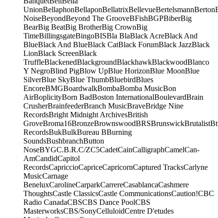
Banquet
Bell
Bella
Union
Bellaphon
Bellapon
Bellatrix
Bellevue
Bertelsmann
Berton
Noise
Beyond
Beyond The Groove
BFish
BGP
Biber
Big
Bear
Big Beat
Big Brother
Big Crown
Big
Time
Billingsgate
Bingo
BIS
Bla Bla
Black Acre
Black And
Blue
Black And Blue
Black Cat
Black Forum
Black Jazz
Black
Lion
Black Screen
Black
Truffle
Blackened
Blackground
Blackhawk
Blackwood
Blanco
Y Negro
Blind Pig
Blow Up
Blue Horizon
Blue Moon
Blue
Silver
Blue Sky
Blue Thumb
Bluebird
Blues
Encore
BMG
Boardwalk
Bomba
Bomba Music
Bon
Air
Boplicity
Born Bad
Boston International
Boulevard
Brain
Crusher
Brainfeeder
Branch Music
Brave
Bridge Nine
Records
Bright Midnight Archives
British
Grove
Broma16
Bronze
Brownswood
BRS
Brunswick
Brutalist
Bt
Records
Buk
Bulk
Bureau B
Burning
Sounds
Bushbranch
Button
Nose
BYG
C.B.R.
C/Z
C5
Cadet
Cain
Calligraph
Camel
Can-
Am
Candid
Capitol
Records
Capriccio
Caprice
Capricorn
Captured Tracks
Carlyne
Music
Carnage
Benelux
Caroline
Carpark
Carrere
Casablanca
Cashmere
Thoughts
Castle Classics
Castle Communications
Caution!
CBC
Radio Canada
CBS
CBS Dance Pool
CBS
Masterworks
CBS/Sony
Celluloid
Centre D'etudes