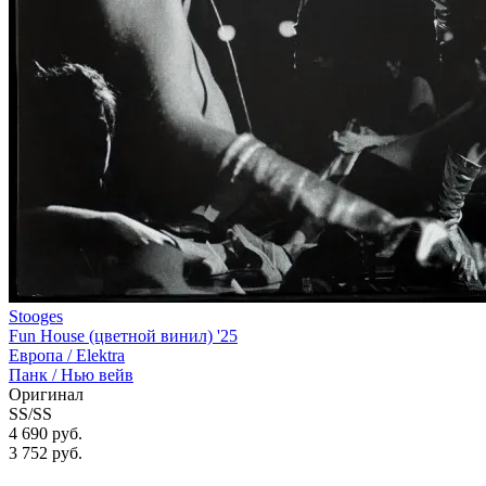
Stooges
Fun House (цветной винил) '25
Европа /
Elektra
Панк / Нью вейв
Оригинал
SS/SS
4 690 руб.
3 752
руб.