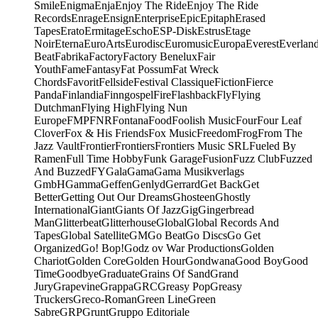
Smile
Enigma
Enja
Enjoy The Ride
Enjoy The Ride
Records
Enrage
Ensign
Enterprise
Epic
Epitaph
Erased
Tapes
Erato
Ermitage
Escho
ESP-Disk
Estrus
Etage
Noir
Eterna
EuroArts
Eurodisc
Euromusic
Europa
Everest
Everlan
Beat
Fabrika
Factory
Factory Benelux
Fair
Youth
Fame
Fantasy
Fat Possum
Fat Wreck
Chords
Favorit
Fellside
Festival Classique
Fiction
Fierce
Panda
Finlandia
Finngospel
Fire
Flashback
Fly
Flying
Dutchman
Flying High
Flying Nun
Europe
FMP
FNR
Fontana
Food
Foolish Music
Four
Four Leaf
Clover
Fox & His Friends
Fox Music
Freedom
Frog
From The
Jazz Vault
Frontier
Frontiers
Frontiers Music SRL
Fueled By
Ramen
Full Time Hobby
Funk Garage
Fusion
Fuzz Club
Fuzzed
And Buzzed
FY
Gala
Gama
Gama Musikverlags
GmbH
Gamma
Geffen
Genlyd
Gerrard
Get Back
Get
Better
Getting Out Our Dreams
Ghosteen
Ghostly
International
Giant
Giants Of Jazz
Gig
Gingerbread
Man
Glitterbeat
Glitterhouse
Global
Global Records And
Tapes
Global Satellite
GM
Go Beat
Go Discs
Go Get
Organized
Go! Bop!
Godz ov War Productions
Golden
Chariot
Golden Core
Golden Hour
Gondwana
Good Boy
Good
Time
Goodbye
Graduate
Grains Of Sand
Grand
Jury
Grapevine
Grappa
GRC
Greasy Pop
Greasy
Truckers
Greco-Roman
Green Line
Green
Sabre
GRP
Grunt
Gruppo Editoriale