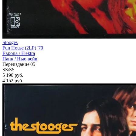
Stooges
Fun House (2LP) '70
Европа /
Elektra
Панк / Нью вейв
Переиздание'05
SS/SS
5 190 руб.
4 152
руб.