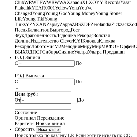
Club
WRWTFWWR
WWA
Xanadu
XL
XO
Y
Y Records
Yasar
Plakcılık
YEAR0001
Yellow
Yona
You've
Changed
Young
Young God
Young Money
Young Stoner
Life
Young Tiki
Young
Turks
YZY
ZAN
Zapisy
Zappa
ZBS
ZDF
Zerolandia
Zickzack
Zod
Песня
Балкантон
Выргород
Гост
Звук
Драгоценность
Дядюшка Рекордс
Золотая
Долина
Издательство Clever
КАЧ
Клюква
Клюква
Рекордс
Лоботомия
М2
Мелодия
МируМир
МКФОН
Орфей
О
ВЫХОД
ПСГ
Сибирь
Сияние
Ультра
Ультра Продакшн
ГОД Записи
С
|
По
ГОД Выпуска
С
|
По
Цена (руб.)
От
|
До
Состояние
Оригинал
Переиздание
Раритеты
Новый винил
Сбросить
Искать в lp
Поиск только по разделу LP. Если хотите искать по CD,