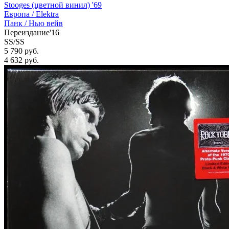
Stooges (цветной винил) '69
Европа /
Elektra
Панк / Нью вейв
Переиздание'16
SS/SS
5 790 руб.
4 632
руб.