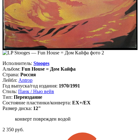
Исполнитель:
Stooges
Альбом:
Fun House = Дом Кайфа
Страна:
Россия
Лейбл:
Antrop
Год выпуска/год издания:
1970/1991
Стиль:
Панк / Нью вейв
Тип:
Переиздание
Состояние пластинки/конверта:
EX+/EX
Размер диска:
12"
конверт поврежден водой
2 350
руб.