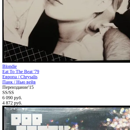
Blondie
Eat To The Beat '79
Европа /
Chrysalis
Панк / Нью вейв
Переиздание'15
SS/SS
6 090 руб.
4 872
руб.