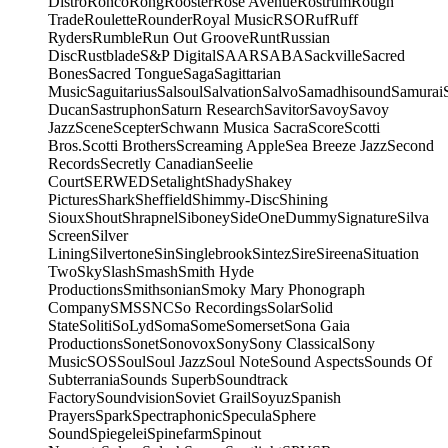
Distro
Ronco
Rong
Rooster
Rose Avenue
Rostrum
Rough
Trade
Roulette
Rounder
Royal Music
RSO
Ruf
Ruff
Ryders
Rumble
Run Out Groove
Runt
Russian
Disc
Rustblade
S&P Digital
SAAR
SABA
Sackville
Sacred
Bones
Sacred Tongue
Saga
Sagittarian
Music
Saguitarius
Salsoul
Salvation
Salvo
Samadhisound
Samurai
Ducan
Sastruphon
Saturn Research
Savitor
Savoy
Savoy
Jazz
Scene
Scepter
Schwann Musica Sacra
Score
Scotti
Bros.
Scotti Brothers
Screaming Apple
Sea Breeze Jazz
Second
Records
Secretly Canadian
Seelie
Court
SERWED
Setalight
Shady
Shakey
Pictures
Shark
Sheffield
Shimmy-Disc
Shining
Sioux
Shout
Shrapnel
Siboney
SideOneDummy
Signature
Silva
Screen
Silver
Lining
Silvertone
Sin
Singlebrook
Sintez
Sire
Sireena
Situation
Two
Sky
Slash
Smash
Smith Hyde
Productions
Smithsonian
Smoky Mary Phonograph
Company
SMS
SNC
So Recordings
Solar
Solid
State
Soliti
SoLyd
Soma
Some
Somerset
Sona Gaia
Productions
Sonet
Sonovox
Sony
Sony Classical
Sony
Music
SOS
Soul
Soul Jazz
Soul Note
Sound Aspects
Sounds Of
Subterrania
Sounds Superb
Soundtrack
Factory
Soundvision
Soviet Grail
Soyuz
Spanish
Prayers
Spark
Spectraphonic
Specula
Sphere
Sound
Spiegelei
Spinefarm
Spinout