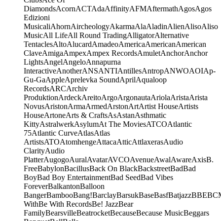
Diamonds
Acorn
ACT
Ada
Affinity
AFM
Aftermath
Agos
Agos
Edizioni
Musicali
Ahorn
Aircheology
Akarma
Ala
Aladin
Alien
Aliso
Aliso
Music
All Life
All Round Trading
Alligator
Alternative
Tentacles
Alto
Alucard
Amadeo
America
American
American
Clave
Amiga
Ampex
Ampex Records
Amulet
Anchor
Anchor
Lights
Angel
Angelo
Annapurna
Interactive
Another
ANS
ANTI
Antilles
Antrop
ANWO
AOI
Ap-
Gu-Ga
Apple
Aprelevka Sound
April
Aqualoop
Records
ARC
Archiv
Produktion
Ardeck
Areito
Argo
Argonauta
Ariola
Arista
Arista
Novus
Ariston
Arma
Armed
Arston
Art
Artist House
Artists
House
Artone
Arts & Crafts
As
Astan
Asthmatic
Kitty
Astralwerk
Asylum
At The Movies
ATCO
Atlantic
75
Atlantic Curve
Atlas
Atlas
Artists
ATO
Atomhenge
Attaca
Attic
Attlaxeras
Audio
Clarity
Audio
Platter
Augogo
Aural
Avatar
AVCO
Avenue
Awal
Aware
Axis
B.
Free
Babylon
Bacillus
Back On Black
Backstreet
Bad
Bad
Boy
Bad Boy Entertainment
Bad Seed
Bad Vibes
Forever
Balkanton
Balloon
Banger
Bamboo
Bang!
Barclay
Barsuk
Base
Basf
Batjazz
BBE
BC
With
Be With Records
Be! Jazz
Bear
Family
Bearsville
Beatrocket
Because
Because Music
Beggars