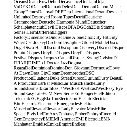
Oceans
Death Row
Debut
Decaydance
Def Jam
Deja
Vu
DEKO
Delabel
Delmark
Delos
Delta
Demon
Demon Music
Group
Demos
Denovali
DEP
Dep International
Deram
Desaster
Unlimited
Destroyed Room Tapes
Detriti
Deutsche
Grammophon
Deutsche Harmonia Mundi
Deutscher
Schallplattenclub
Devil Discos
DFA
DGC
dh2
Die Stimme
Seines Herrn
Different
Diggers
Factory
Dimensions
Dindisc
Dine Alone
Dino
Dirty Hit
Dirty
Water
Disc Jockey
Dischord
Discipline Global Mobile
Disco
Doge
Disco Halal
Discom
Discophon
Discovery
Discreet
Disque
Pointu
Disques Dreyfus
Disques Dreyfus
Disques
Festival
Disques Jacques Canetti
Disques Swing
Division
DJ
ПЛАЩ
DJM
Do It
Doctor Jazz
Dogma
Rgaza
Dol
Dominion
Domino
Don Giovanni
Dormouse
Down
At Dawn
Drag City
Dream
Dreambrother
DSC
Production
Dualtone
Duke Street
Dureco
Durium
Dusty Beats
E
A Production
Ear
Ear Music
Ear-Music
Earache
Early
Sounds
Earmark
Earth
East / West
East West
EastWest
Easy Eye
Sound
Easy Life
ECM New Series
Ed Banger
Edel
Edition
Telemark
EG
Egg
Ela Ton
Electrecord
Electric
Electric
Bird
Electrola
Electronic Emergencies
Elektra
Musician
Elevator
Elevator Lady
Elevator Music
Elite
Special
Elvis Ltd
EmArcy
Embassy
Ember
Embryo
Emerald
Gem
Emergency
EMI
EMI America
EMI Electrola
EMI-
Manhattan
Emidisc
Emika
Empire
Endless