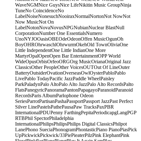
Wave
NGM
Nice Guys
Nice Life
Nikitin Music Group
Ninja
Tune
No Coincidence
No
Label
Noise
Nonesuch
Nooirax
Normal
Norton
Not Now
Not
Now Music
Not On
Label
Noton
Nova
Novus
NPG
Nubian
Nuclear Blast
Null
Corporation
Number One Essentials
Numero
Uno
NYJO
Oasis
OBE
Ode
Odeon
Offen Music
Ogun
Oh
Boy
OHR
Ohrwaschl
Ohrwurm
Okeh
Old Town
Olivia
One
Little Independent
One Little Indian
One More
Martyr
Opal
Open
Open Bar Entertainment
OPP World
Wide
Opus
Orbis
Orfeo
ORG
Org Music
Oriana
Original Jazz
Classics
Other People
Other Voices
OUT
Out Of Line
Outer
Battery
Outsider
Ovation
Overseas
Owl
Oyster
Pablo
Pablo
Live
Pablo Today
Pacific Jazz
Paddle Wheel
Paisley
Park
Paladyn
Palo Alto
Palo Alto Jazz
Palo Alto Records
Palto
Flats
Panegyric
Panorama
Panton
Papagayo
Paranoid
Paranoid
Records
Paris Album
Parlophone Odeon
Series
Parrot
Partisan
Pasha
Passport
Passport Jazz
Past Perfect
Silver Line
Pastels
Pathe
Pausa
Paw Tracks
Pax
PBR
International
PDU
Penny Farthing
Pepita
Periodica
pgLang
PGP
RTB
Phil Spector
Philadelphia
International
Philips
Philips
Philips Digital Classics
Philpot
Lane
Phono Suecia
Phonogram
Phontastic
Piano Piano
Pias
Pick
Up
Pickwick
Pickwick/33
Pie
Pieater
Pilz
Pink Elephant
Pink
Floyd
Pinkflag
Plane
Planet
Play It Again Sam
Play