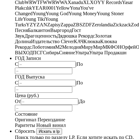
Club
WRWTFWWR
WWA
Xanadu
XL
XO
Y
Y Records
Yasar
Plakcılık
YEAR0001
Yellow
Yona
You've
Changed
Young
Young God
Young Money
Young Stoner
Life
Young Tiki
Young
Turks
YZY
ZAN
Zapisy
Zappa
ZBS
ZDF
Zerolandia
Zickzack
Zod
Песня
Балкантон
Выргород
Гост
Звук
Драгоценность
Дядюшка Рекордс
Золотая
Долина
Издательство Clever
КАЧ
Клюква
Клюква
Рекордс
Лоботомия
М2
Мелодия
МируМир
МКФОН
Орфей
О
ВЫХОД
ПСГ
Сибирь
Сияние
Ультра
Ультра Продакшн
ГОД Записи
С
|
По
ГОД Выпуска
С
|
По
Цена (руб.)
От
|
До
Состояние
Оригинал
Переиздание
Раритеты
Новый винил
Сбросить
Искать в lp
Поиск только по разделу LP. Если хотите искать по CD,