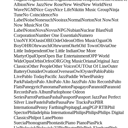
Albion
New Jazz
New Rose
New West
New World
Next
Wave
NGM
Nice Guys
Nice Life
Nikitin Music Group
Ninja
Tune
No Coincidence
No
Label
Noise
Nonesuch
Nooirax
Normal
Norton
Not Now
Not
Now Music
Not On
Label
Noton
Nova
Novus
NPG
Nubian
Nuclear Blast
Null
Corporation
Number One Essentials
Numero
Uno
NYJO
Oasis
OBE
Ode
Odeon
Offen Music
Ogun
Oh
Boy
OHR
Ohrwaschl
Ohrwurm
Okeh
Old Town
Olivia
One
Little Independent
One Little Indian
One More
Martyr
Opal
Open
Open Bar Entertainment
OPP World
Wide
Opus
Orbis
Orfeo
ORG
Org Music
Oriana
Original Jazz
Classics
Other People
Other Voices
OUT
Out Of Line
Outer
Battery
Outsider
Ovation
Overseas
Owl
Oyster
Pablo
Pablo
Live
Pablo Today
Pacific Jazz
Paddle Wheel
Paisley
Park
Paladyn
Palo Alto
Palo Alto Jazz
Palo Alto Records
Palto
Flats
Panegyric
Panorama
Panton
Papagayo
Paranoid
Paranoid
Records
Paris Album
Parlophone Odeon
Series
Parrot
Partisan
Pasha
Passport
Passport Jazz
Past Perfect
Silver Line
Pastels
Pathe
Pausa
Paw Tracks
Pax
PBR
International
Penny Farthing
Pepita
pgLang
PGP RTB
Phil
Spector
Philadelphia International
Philips
Philips
Philips Digital
Classics
Philpot Lane
Phono
Suecia
Phonogram
Phontastic
Piano Piano
Pias
Pick
Up
Pickwick
Pickwick/33
Pie
Pieater
Pilz
Pink Elephant
Pink