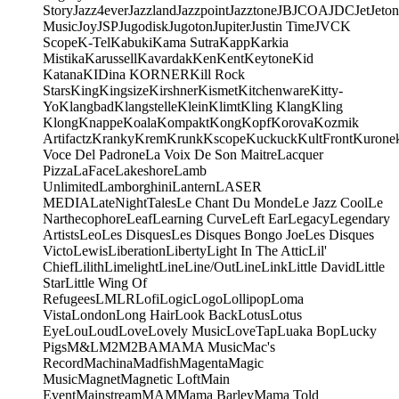
Story
Jazz4ever
Jazzland
Jazzpoint
Jazztone
JB
JCOA
JDC
Jet
Jeton
Music
Joy
JSP
Jugodisk
Jugoton
Jupiter
Justin Time
JVC
K
Scope
K-Tel
Kabuki
Kama Sutra
Kapp
Karkia
Mistika
Karussell
Kavardak
Ken
Kent
Keytone
Kid
Katana
KIDina KORNER
Kill Rock
Stars
King
Kingsize
Kirshner
Kismet
Kitchenware
Kitty-
Yo
Klangbad
Klangstelle
Klein
Klimt
Kling Klang
Kling
Klong
Knappe
Koala
Kompakt
Kong
Kopf
Korova
Kozmik
Artifactz
Kranky
Krem
Krunk
Kscope
Kuckuck
KultFront
Kurone
Voce Del Padrone
La Voix De Son Maitre
Lacquer
Pizza
LaFace
Lakeshore
Lamb
Unlimited
Lamborghini
Lantern
LASER
MEDIA
LateNightTales
Le Chant Du Monde
Le Jazz Cool
Le
Narthecophore
Leaf
Learning Curve
Left Ear
Legacy
Legendary
Artists
Leo
Les Disques
Les Disques Bongo Joe
Les Disques
Victo
Lewis
Liberation
Liberty
Light In The Attic
Lil'
Chief
Lilith
Limelight
Line
Line/OutLine
Link
Little David
Little
Star
Little Wing Of
Refugees
LMLR
Lofi
Logic
Logo
Lollipop
Loma
Vista
London
Long Hair
Look Back
Lotus
Lotus
Eye
Lou
Loud
Love
Lovely Music
LoveTap
Luaka Bop
Lucky
Pigs
M&L
M2
M2BA
MA
MA Music
Mac's
Record
Machina
Madfish
Magenta
Magic
Music
Magnet
Magnetic Loft
Main
Event
Mainstream
MAM
Mama Barley
Mama Told