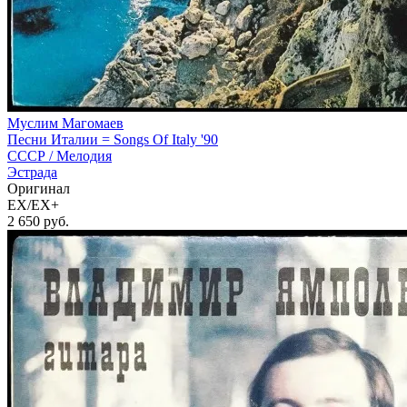
Муслим Магомаев
Песни Италии = Songs Of Italy '90
СССР /
Мелодия
Эстрада
Оригинал
EX/EX+
2 650
руб.