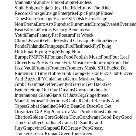
Manhattan
Emidisc
Emika
Empire
Endless
Smile
Enigma
Enja
Enjoy The Ride
Enjoy The Ride
Records
Enrage
Ensign
Enterprise
Epic
Epitaph
Erased
Tapes
Erato
Ermitage
Escho
ESP-Disk
Estrus
Etage
Noir
Eterna
EuroArts
Eurodisc
Euromusic
Europa
Everest
Everlan
Beat
Fabrika
Factory
Factory Benelux
Fair
Youth
Fame
Fantasy
Fat Possum
Fat Wreck
Chords
Favorit
Fellside
Festival Classique
Fiction
Fierce
Panda
Finlandia
Finngospel
Fire
Flashback
Fly
Flying
Dutchman
Flying High
Flying Nun
Europe
FMP
FNR
Fontana
Food
Foolish Music
Four
Four Leaf
Clover
Fox & His Friends
Fox Music
Freedom
Frog
From The
Jazz Vault
Frontier
Frontiers
Frontiers Music SRL
Fueled By
Ramen
Full Time Hobby
Funk Garage
Fusion
Fuzz Club
Fuzzed
And Buzzed
FY
Gala
Gama
Gama Musikverlags
GmbH
Gamma
Geffen
Genlyd
Gerrard
Get Back
Get
Better
Getting Out Our Dreams
Ghosteen
Ghostly
International
Giant
Giants Of Jazz
Gig
Gingerbread
Man
Glitterbeat
Glitterhouse
Global
Global Records And
Tapes
Global Satellite
GM
Go Beat
Go Discs
Go Get
Organized
Go! Bop!
Godz ov War Productions
Golden
Chariot
Golden Core
Golden Hour
Gondwana
Good Boy
Good
Time
Goodbye
Graduate
Grains Of Sand
Grand
Jury
Grapevine
Grappa
GRC
Greasy Pop
Greasy
Truckers
Greco-Roman
Green Line
Green