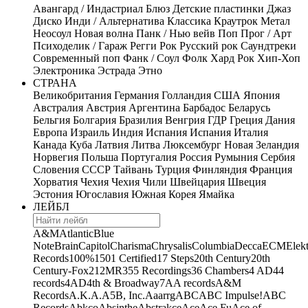
Авангард / Индастриал
Блюз
Детские пластинки
Джаз
Диско
Инди / Альтернатива
Классика
Краутрок
Метал
Неосоул
Новая волна
Панк / Нью вейв
Поп
Прог / Арт
Психоделик / Гараж
Регги
Рок
Русский рок
Саундтреки
Современный поп
Фанк / Соул
Фолк
Хард Рок
Хип-Хоп
Электроника
Эстрада
Этно
СТРАНА
Великобритания
Германия
Голландия
США
Япония
Австралия
Австрия
Аргентина
Барбадос
Беларусь
Бельгия
Болгария
Бразилия
Венгрия
ГДР
Греция
Дания
Европа
Израиль
Индия
Испания
Испания
Италия
Канада
Куба
Латвия
Литва
Люксембург
Новая Зеландия
Норвегия
Польша
Португалия
Россия
Румыния
Сербия
Словения
СССР
Тайвань
Турция
Финляндия
Франция
Хорватия
Чехия
Чехия
Чили
Швейцария
Швеция
Эстония
Югославия
Южная Корея
Ямайка
ЛЕЙБЛ
A&M
Atlantic
Blue
Note
Brain
Capitol
Charisma
Chrysalis
Columbia
Decca
ECM
Elek
Records
100%
1501 Certified
17 Steps
20th Century
20th
Century-Fox
21
2MR
355 Recordings
36 Chambers
4 AD
44
records
4AD
4th & Broadway
7A
A records
A&M
Records
A.K.A.
A5B, Inc.
Aaarrg
ABC
ABC Impulse!
ABC
Records
Abkco
Absinthe
Abstrakce
Ace
Ace Fu
Ace of