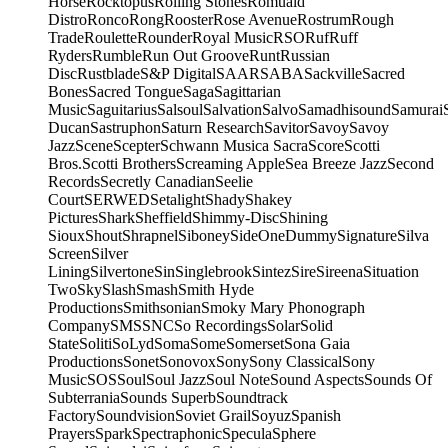
Horse
Rocktopus
Rolling Stones
Romuald
Distro
Ronco
Rong
Rooster
Rose Avenue
Rostrum
Rough
Trade
Roulette
Rounder
Royal Music
RSO
Ruf
Ruff
Ryders
Rumble
Run Out Groove
Runt
Russian
Disc
Rustblade
S&P Digital
SAAR
SABA
Sackville
Sacred
Bones
Sacred Tongue
Saga
Sagittarian
Music
Saguitarius
Salsoul
Salvation
Salvo
Samadhisound
Samurai
Ducan
Sastruphon
Saturn Research
Savitor
Savoy
Savoy
Jazz
Scene
Scepter
Schwann Musica Sacra
Score
Scotti
Bros.
Scotti Brothers
Screaming Apple
Sea Breeze Jazz
Second
Records
Secretly Canadian
Seelie
Court
SERWED
Setalight
Shady
Shakey
Pictures
Shark
Sheffield
Shimmy-Disc
Shining
Sioux
Shout
Shrapnel
Siboney
SideOneDummy
Signature
Silva
Screen
Silver
Lining
Silvertone
Sin
Singlebrook
Sintez
Sire
Sireena
Situation
Two
Sky
Slash
Smash
Smith Hyde
Productions
Smithsonian
Smoky Mary Phonograph
Company
SMS
SNC
So Recordings
Solar
Solid
State
Soliti
SoLyd
Soma
Some
Somerset
Sona Gaia
Productions
Sonet
Sonovox
Sony
Sony Classical
Sony
Music
SOS
Soul
Soul Jazz
Soul Note
Sound Aspects
Sounds Of
Subterrania
Sounds Superb
Soundtrack
Factory
Soundvision
Soviet Grail
Soyuz
Spanish
Prayers
Spark
Spectraphonic
Specula
Sphere