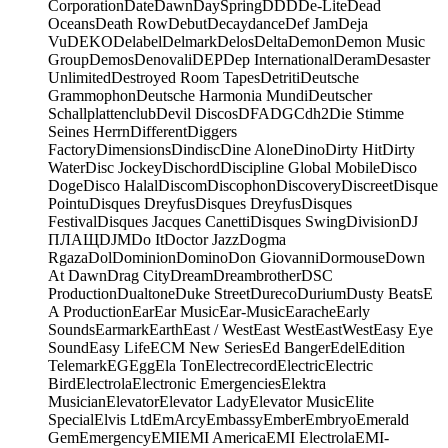
Corporation
Date
Dawn
DaySpring
DDD
De-Lite
Dead
Oceans
Death Row
Debut
Decaydance
Def Jam
Deja
Vu
DEKO
Delabel
Delmark
Delos
Delta
Demon
Demon Music
Group
Demos
Denovali
DEP
Dep International
Deram
Desaster
Unlimited
Destroyed Room Tapes
Detriti
Deutsche
Grammophon
Deutsche Harmonia Mundi
Deutscher
Schallplattenclub
Devil Discos
DFA
DGC
dh2
Die Stimme
Seines Herrn
Different
Diggers
Factory
Dimensions
Dindisc
Dine Alone
Dino
Dirty Hit
Dirty
Water
Disc Jockey
Dischord
Discipline Global Mobile
Disco
Doge
Disco Halal
Discom
Discophon
Discovery
Discreet
Disque
Pointu
Disques Dreyfus
Disques Dreyfus
Disques
Festival
Disques Jacques Canetti
Disques Swing
Division
DJ
ПЛАЩ
DJM
Do It
Doctor Jazz
Dogma
Rgaza
Dol
Dominion
Domino
Don Giovanni
Dormouse
Down
At Dawn
Drag City
Dream
Dreambrother
DSC
Production
Dualtone
Duke Street
Dureco
Durium
Dusty Beats
E
A Production
Ear
Ear Music
Ear-Music
Earache
Early
Sounds
Earmark
Earth
East / West
East West
EastWest
Easy Eye
Sound
Easy Life
ECM New Series
Ed Banger
Edel
Edition
Telemark
EG
Egg
Ela Ton
Electrecord
Electric
Electric
Bird
Electrola
Electronic Emergencies
Elektra
Musician
Elevator
Elevator Lady
Elevator Music
Elite
Special
Elvis Ltd
EmArcy
Embassy
Ember
Embryo
Emerald
Gem
Emergency
EMI
EMI America
EMI Electrola
EMI-