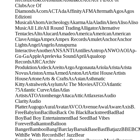
Clubs
Ace Of
Diamonds
Acorn
ACT
Ada
Affinity
AFM
Aftermath
Agos
Agos
Edizioni
Musicali
Ahorn
Aircheology
Akarma
Ala
Aladin
Alien
Aliso
Aliso
Music
All Life
All Round Trading
Alligator
Alternative
Tentacles
Alto
Alucard
Amadeo
America
American
American
Clave
Amiga
Ampex
Ampex Records
Amulet
Anchor
Anchor
Lights
Angel
Angelo
Annapurna
Interactive
Another
ANS
ANTI
Antilles
Antrop
ANWO
AOI
Ap-
Gu-Ga
Apple
Aprelevka Sound
April
Aqualoop
Records
ARC
Archiv
Produktion
Ardeck
Areito
Argo
Argonauta
Ariola
Arista
Arista
Novus
Ariston
Arma
Armed
Arston
Art
Artist House
Artists
House
Artone
Arts & Crafts
As
Astan
Asthmatic
Kitty
Astralwerk
Asylum
At The Movies
ATCO
Atlantic
75
Atlantic Curve
Atlas
Atlas
Artists
ATO
Atomhenge
Attaca
Attic
Attlaxeras
Audio
Clarity
Audio
Platter
Augogo
Aural
Avatar
AVCO
Avenue
Awal
Aware
Axis
B.
Free
Babylon
Bacillus
Back On Black
Backstreet
Bad
Bad
Boy
Bad Boy Entertainment
Bad Seed
Bad Vibes
Forever
Balkanton
Balloon
Banger
Bamboo
Bang!
Barclay
Barsuk
Base
Basf
Batjazz
BBE
BC
With
Be With Records
Be! Jazz
Bear