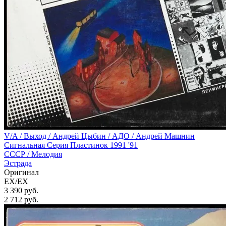
V/A / Выход / Андрей Цыбин / АДО / Андрей Машнин
Сигнальная Серия Пластинок 1991 '91
СССР /
Мелодия
Эстрада
Оригинал
EX/EX
3 390 руб.
2 712
руб.