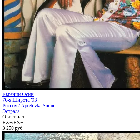
Евгений Осин
70-я Широта '93
Россия /
Aprelevka Sound
Эстрада
Оригинал
EX+/EX+
3 250
руб.