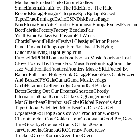
Manhattan
Emidisc
Emika
Empire
Endless
Smile
Enigma
Enja
Enjoy The Ride
Enjoy The Ride
Records
Enrage
Ensign
Enterprise
Epic
Epitaph
Erased
Tapes
Erato
Ermitage
Escho
ESP-Disk
Estrus
Etage
Noir
Eterna
EuroArts
Eurodisc
Euromusic
Europa
Everest
Everlan
Beat
Fabrika
Factory
Factory Benelux
Fair
Youth
Fame
Fantasy
Fat Possum
Fat Wreck
Chords
Favorit
Fellside
Festival Classique
Fiction
Fierce
Panda
Finlandia
Finngospel
Fire
Flashback
Fly
Flying
Dutchman
Flying High
Flying Nun
Europe
FMP
FNR
Fontana
Food
Foolish Music
Four
Four Leaf
Clover
Fox & His Friends
Fox Music
Freedom
Frog
From The
Jazz Vault
Frontier
Frontiers
Frontiers Music SRL
Fueled By
Ramen
Full Time Hobby
Funk Garage
Fusion
Fuzz Club
Fuzzed
And Buzzed
FY
Gala
Gama
Gama Musikverlags
GmbH
Gamma
Geffen
Genlyd
Gerrard
Get Back
Get
Better
Getting Out Our Dreams
Ghosteen
Ghostly
International
Giant
Giants Of Jazz
Gig
Gingerbread
Man
Glitterbeat
Glitterhouse
Global
Global Records And
Tapes
Global Satellite
GM
Go Beat
Go Discs
Go Get
Organized
Go! Bop!
Godz ov War Productions
Golden
Chariot
Golden Core
Golden Hour
Gondwana
Good Boy
Good
Time
Goodbye
Graduate
Grains Of Sand
Grand
Jury
Grapevine
Grappa
GRC
Greasy Pop
Greasy
Truckers
Greco-Roman
Green Line
Green