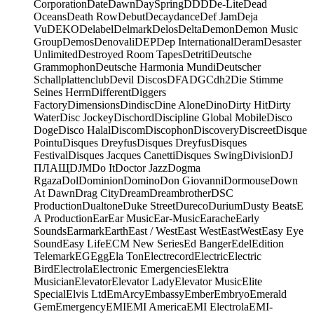
Corporation
Date
Dawn
DaySpring
DDD
De-Lite
Dead
Oceans
Death Row
Debut
Decaydance
Def Jam
Deja
Vu
DEKO
Delabel
Delmark
Delos
Delta
Demon
Demon Music
Group
Demos
Denovali
DEP
Dep International
Deram
Desaster
Unlimited
Destroyed Room Tapes
Detriti
Deutsche
Grammophon
Deutsche Harmonia Mundi
Deutscher
Schallplattenclub
Devil Discos
DFA
DGC
dh2
Die Stimme
Seines Herrn
Different
Diggers
Factory
Dimensions
Dindisc
Dine Alone
Dino
Dirty Hit
Dirty
Water
Disc Jockey
Dischord
Discipline Global Mobile
Disco
Doge
Disco Halal
Discom
Discophon
Discovery
Discreet
Disque
Pointu
Disques Dreyfus
Disques Dreyfus
Disques
Festival
Disques Jacques Canetti
Disques Swing
Division
DJ
ПЛАЩ
DJM
Do It
Doctor Jazz
Dogma
Rgaza
Dol
Dominion
Domino
Don Giovanni
Dormouse
Down
At Dawn
Drag City
Dream
Dreambrother
DSC
Production
Dualtone
Duke Street
Dureco
Durium
Dusty Beats
E
A Production
Ear
Ear Music
Ear-Music
Earache
Early
Sounds
Earmark
Earth
East / West
East West
EastWest
Easy Eye
Sound
Easy Life
ECM New Series
Ed Banger
Edel
Edition
Telemark
EG
Egg
Ela Ton
Electrecord
Electric
Electric
Bird
Electrola
Electronic Emergencies
Elektra
Musician
Elevator
Elevator Lady
Elevator Music
Elite
Special
Elvis Ltd
EmArcy
Embassy
Ember
Embryo
Emerald
Gem
Emergency
EMI
EMI America
EMI Electrola
EMI-