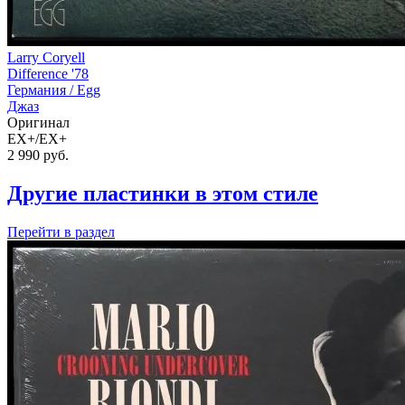
Larry Coryell
Difference '78
Германия /
Egg
Джаз
Оригинал
EX+/EX+
2 990
руб.
Другие пластинки в этом стиле
Перейти
в раздел