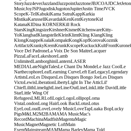
Story
Jazz4ever
Jazzland
Jazzpoint
Jazztone
JB
JCOA
JDC
Jet
Jeton
Music
Joy
JSP
Jugodisk
Jugoton
Jupiter
Justin Time
JVC
K
Scope
K-Tel
Kabuki
Kama Sutra
Kapp
Karkia
Mistika
Karussell
Kavardak
Ken
Kent
Keytone
Kid
Katana
KIDina KORNER
Kill Rock
Stars
King
Kingsize
Kirshner
Kismet
Kitchenware
Kitty-
Yo
Klangbad
Klangstelle
Klein
Klimt
Kling Klang
Kling
Klong
Knappe
Koala
Kompakt
Kong
Kopf
Korova
Kozmik
Artifactz
Kranky
Krem
Krunk
Kscope
Kuckuck
KultFront
Kurone
Voce Del Padrone
La Voix De Son Maitre
Lacquer
Pizza
LaFace
Lakeshore
Lamb
Unlimited
Lamborghini
Lantern
LASER
MEDIA
LateNightTales
Le Chant Du Monde
Le Jazz Cool
Le
Narthecophore
Leaf
Learning Curve
Left Ear
Legacy
Legendary
Artists
Leo
Les Disques
Les Disques Bongo Joe
Les Disques
Victo
Lewis
Liberation
Liberty
Light In The Attic
Lil'
Chief
Lilith
Limelight
Line
Line/OutLine
Link
Little David
Little
Star
Little Wing Of
Refugees
LMLR
Lofi
Logic
Logo
Lollipop
Loma
Vista
London
Long Hair
Look Back
Lotus
Lotus
Eye
Lou
Loud
Love
Lovely Music
LoveTap
Luaka Bop
Lucky
Pigs
M&L
M2
M2BA
MA
MA Music
Mac's
Record
Machina
Madfish
Magenta
Magic
Music
Magnet
Magnetic Loft
Main
Event
Mainstream
MAM
Mama Barley
Mama Told