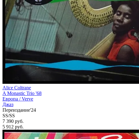
Alice Coltrane
A Monastic Trio '68
Европа /
Verve
Джаз
Переиздание'24
SS/SS
7 390 руб.
5 912
руб.