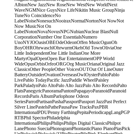
Albion
New Jazz
New Rose
New West
New World
Next
Wave
NGM
Nice Guys
Nice Life
Nikitin Music Group
Ninja
Tune
No Coincidence
No
Label
Noise
Nonesuch
Nooirax
Normal
Norton
Not Now
Not
Now Music
Not On
Label
Noton
Nova
Novus
NPG
Nubian
Nuclear Blast
Null
Corporation
Number One Essentials
Numero
Uno
NYJO
Oasis
OBE
Ode
Odeon
Offen Music
Ogun
Oh
Boy
OHR
Ohrwaschl
Ohrwurm
Okeh
Old Town
Olivia
One
Little Independent
One Little Indian
One More
Martyr
Opal
Open
Open Bar Entertainment
OPP World
Wide
Opus
Orbis
Orfeo
ORG
Org Music
Oriana
Original Jazz
Classics
Other People
Other Voices
OUT
Out Of Line
Outer
Battery
Outsider
Ovation
Overseas
Owl
Oyster
Pablo
Pablo
Live
Pablo Today
Pacific Jazz
Paddle Wheel
Paisley
Park
Paladyn
Palo Alto
Palo Alto Jazz
Palo Alto Records
Palto
Flats
Panegyric
Panorama
Panton
Papagayo
Paranoid
Paranoid
Records
Paris Album
Parlophone Odeon
Series
Parrot
Partisan
Pasha
Passport
Passport Jazz
Past Perfect
Silver Line
Pastels
Pathe
Pausa
Paw Tracks
Pax
PBR
International
PDU
Penny Farthing
Pepita
Periodica
pgLang
PGP
RTB
Phil Spector
Philadelphia
International
Philips
Philips
Philips Digital Classics
Philpot
Lane
Phono Suecia
Phonogram
Phontastic
Piano Piano
Pias
Pick
Up
Pickwick
Pickwick/33
Pie
Pieater
Pilz
Pink Elephant
Pink