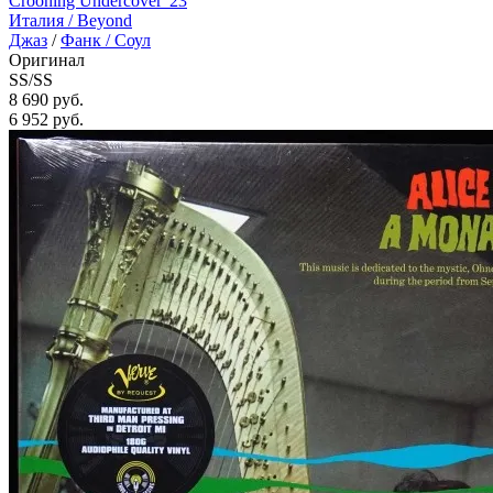
Crooning Undercover '23
Италия /
Beyond
Джаз
/
Фанк / Соул
Оригинал
SS/SS
8 690 руб.
6 952
руб.