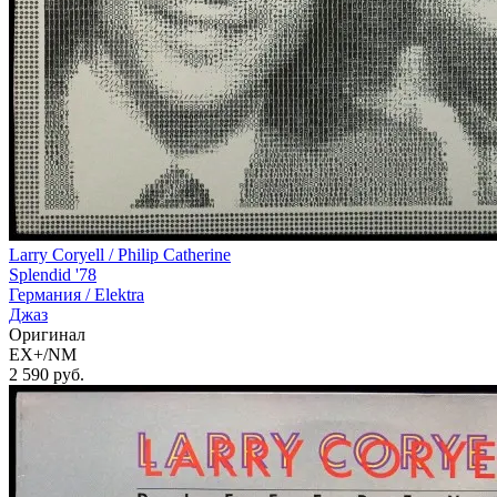
Larry Coryell / Philip Catherine
Splendid '78
Германия /
Elektra
Джаз
Оригинал
EX+/NM
2 590
руб.