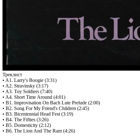
Треклист
• A1. Larry's Boogie (3:31)
• A2. Stravinsky (3:17)
• A3. Toy Soldiers (7:40)
• A4. Short Time Around (4:01)
• B1. Improvisation On Bach Lute Prelude (2:00)
• B2. Song For My Friend's Children (2:45)
• B3. Bicentennial Head Fest (3:19)
• B4. The Fifties (3:26)
• B5. Domesticity (2:12)
• B6. The Lion And The Ram (4:26)