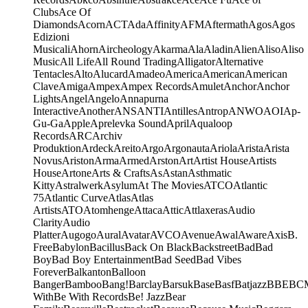
Clubs
Ace Of
Diamonds
Acorn
ACT
Ada
Affinity
AFM
Aftermath
Agos
Agos
Edizioni
Musicali
Ahorn
Aircheology
Akarma
Ala
Aladin
Alien
Aliso
Aliso
Music
All Life
All Round Trading
Alligator
Alternative
Tentacles
Alto
Alucard
Amadeo
America
American
American
Clave
Amiga
Ampex
Ampex Records
Amulet
Anchor
Anchor
Lights
Angel
Angelo
Annapurna
Interactive
Another
ANS
ANTI
Antilles
Antrop
ANWO
AOI
Ap-
Gu-Ga
Apple
Aprelevka Sound
April
Aqualoop
Records
ARC
Archiv
Produktion
Ardeck
Areito
Argo
Argonauta
Ariola
Arista
Arista
Novus
Ariston
Arma
Armed
Arston
Art
Artist House
Artists
House
Artone
Arts & Crafts
As
Astan
Asthmatic
Kitty
Astralwerk
Asylum
At The Movies
ATCO
Atlantic
75
Atlantic Curve
Atlas
Atlas
Artists
ATO
Atomhenge
Attaca
Attic
Attlaxeras
Audio
Clarity
Audio
Platter
Augogo
Aural
Avatar
AVCO
Avenue
Awal
Aware
Axis
B.
Free
Babylon
Bacillus
Back On Black
Backstreet
Bad
Bad
Boy
Bad Boy Entertainment
Bad Seed
Bad Vibes
Forever
Balkanton
Balloon
Banger
Bamboo
Bang!
Barclay
Barsuk
Base
Basf
Batjazz
BBE
BC
With
Be With Records
Be! Jazz
Bear