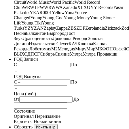
Circuit
World Music
World Pacific
World Record
Club
WRWTFWWR
WWA
Xanadu
XL
XO
Y
Y Records
Yasar
Plakcılık
YEAR0001
Yellow
Yona
You've
Changed
Young
Young God
Young Money
Young Stoner
Life
Young Tiki
Young
Turks
YZY
ZAN
Zapisy
Zappa
ZBS
ZDF
Zerolandia
Zickzack
Zod
Песня
Балкантон
Выргород
Гост
Звук
Драгоценность
Дядюшка Рекордс
Золотая
Долина
Издательство Clever
КАЧ
Клюква
Клюква
Рекордс
Лоботомия
М2
Мелодия
МируМир
МКФОН
Орфей
О
ВЫХОД
ПСГ
Сибирь
Сияние
Ультра
Ультра Продакшн
ГОД Записи
С
|
По
ГОД Выпуска
С
|
По
Цена (руб.)
От
|
До
Состояние
Оригинал
Переиздание
Раритеты
Новый винил
Сбросить
Искать в lp