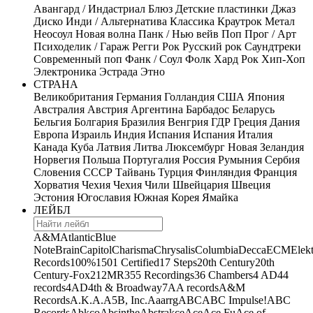
Авангард / Индастриал
Блюз
Детские пластинки
Джаз
Диско
Инди / Альтернатива
Классика
Краутрок
Метал
Неосоул
Новая волна
Панк / Нью вейв
Поп
Прог / Арт
Психоделик / Гараж
Регги
Рок
Русский рок
Саундтреки
Современный поп
Фанк / Соул
Фолк
Хард Рок
Хип-Хоп
Электроника
Эстрада
Этно
СТРАНА
Великобритания
Германия
Голландия
США
Япония
Австралия
Австрия
Аргентина
Барбадос
Беларусь
Бельгия
Болгария
Бразилия
Венгрия
ГДР
Греция
Дания
Европа
Израиль
Индия
Испания
Испания
Италия
Канада
Куба
Латвия
Литва
Люксембург
Новая Зеландия
Норвегия
Польша
Португалия
Россия
Румыния
Сербия
Словения
СССР
Тайвань
Турция
Финляндия
Франция
Хорватия
Чехия
Чехия
Чили
Швейцария
Швеция
Эстония
Югославия
Южная Корея
Ямайка
ЛЕЙБЛ
A&M
Atlantic
Blue
Note
Brain
Capitol
Charisma
Chrysalis
Columbia
Decca
ECM
Elek
Records
100%
1501 Certified
17 Steps
20th Century
20th
Century-Fox
21
2MR
355 Recordings
36 Chambers
4 AD
44
records
4AD
4th & Broadway
7A
A records
A&M
Records
A.K.A.
A5B, Inc.
Aaarrg
ABC
ABC Impulse!
ABC
Records
Abkco
Absinthe
Abstrakce
Ace
Ace Fu
Ace of