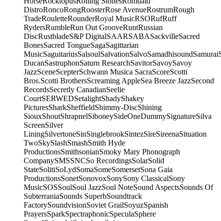
Horse
Rocktopus
Rolling Stones
Romuald
Distro
Ronco
Rong
Rooster
Rose Avenue
Rostrum
Rough
Trade
Roulette
Rounder
Royal Music
RSO
Ruf
Ruff
Ryders
Rumble
Run Out Groove
Runt
Russian
Disc
Rustblade
S&P Digital
SAAR
SABA
Sackville
Sacred
Bones
Sacred Tongue
Saga
Sagittarian
Music
Saguitarius
Salsoul
Salvation
Salvo
Samadhisound
Samurai
Ducan
Sastruphon
Saturn Research
Savitor
Savoy
Savoy
Jazz
Scene
Scepter
Schwann Musica Sacra
Score
Scotti
Bros.
Scotti Brothers
Screaming Apple
Sea Breeze Jazz
Second
Records
Secretly Canadian
Seelie
Court
SERWED
Setalight
Shady
Shakey
Pictures
Shark
Sheffield
Shimmy-Disc
Shining
Sioux
Shout
Shrapnel
Siboney
SideOneDummy
Signature
Silva
Screen
Silver
Lining
Silvertone
Sin
Singlebrook
Sintez
Sire
Sireena
Situation
Two
Sky
Slash
Smash
Smith Hyde
Productions
Smithsonian
Smoky Mary Phonograph
Company
SMS
SNC
So Recordings
Solar
Solid
State
Soliti
SoLyd
Soma
Some
Somerset
Sona Gaia
Productions
Sonet
Sonovox
Sony
Sony Classical
Sony
Music
SOS
Soul
Soul Jazz
Soul Note
Sound Aspects
Sounds Of
Subterrania
Sounds Superb
Soundtrack
Factory
Soundvision
Soviet Grail
Soyuz
Spanish
Prayers
Spark
Spectraphonic
Specula
Sphere