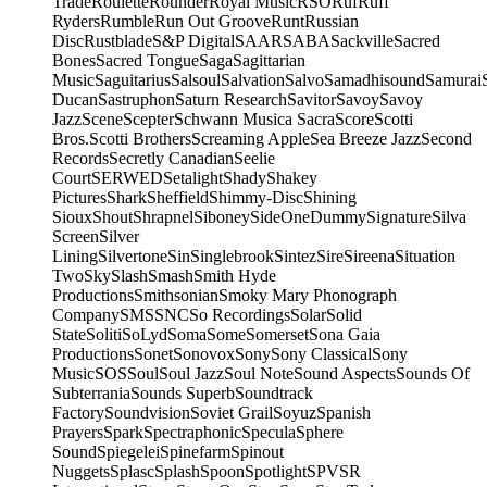
Trade
Roulette
Rounder
Royal Music
RSO
Ruf
Ruff
Ryders
Rumble
Run Out Groove
Runt
Russian
Disc
Rustblade
S&P Digital
SAAR
SABA
Sackville
Sacred
Bones
Sacred Tongue
Saga
Sagittarian
Music
Saguitarius
Salsoul
Salvation
Salvo
Samadhisound
Samurai
Ducan
Sastruphon
Saturn Research
Savitor
Savoy
Savoy
Jazz
Scene
Scepter
Schwann Musica Sacra
Score
Scotti
Bros.
Scotti Brothers
Screaming Apple
Sea Breeze Jazz
Second
Records
Secretly Canadian
Seelie
Court
SERWED
Setalight
Shady
Shakey
Pictures
Shark
Sheffield
Shimmy-Disc
Shining
Sioux
Shout
Shrapnel
Siboney
SideOneDummy
Signature
Silva
Screen
Silver
Lining
Silvertone
Sin
Singlebrook
Sintez
Sire
Sireena
Situation
Two
Sky
Slash
Smash
Smith Hyde
Productions
Smithsonian
Smoky Mary Phonograph
Company
SMS
SNC
So Recordings
Solar
Solid
State
Soliti
SoLyd
Soma
Some
Somerset
Sona Gaia
Productions
Sonet
Sonovox
Sony
Sony Classical
Sony
Music
SOS
Soul
Soul Jazz
Soul Note
Sound Aspects
Sounds Of
Subterrania
Sounds Superb
Soundtrack
Factory
Soundvision
Soviet Grail
Soyuz
Spanish
Prayers
Spark
Spectraphonic
Specula
Sphere
Sound
Spiegelei
Spinefarm
Spinout
Nuggets
Splasc
Splash
Spoon
Spotlight
SPV
SR