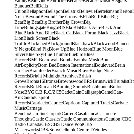
Family
Bearsville
Beatrocket
Because
Because Music
Beggars
Banquet
Bell
Bella
Union
Bellaphon
Bellapon
Bellatrix
Bellevue
Bertelsmann
Berton
Noise
Beyond
Beyond The Groove
BFish
BGP
Biber
Big
Bear
Big Beat
Big Brother
Big Crown
Big
Time
Billingsgate
Bingo
BIS
Bla Bla
Black Acre
Black And
Blue
Black And Blue
Black Cat
Black Forum
Black Jazz
Black
Lion
Black Screen
Black
Truffle
Blackened
Blackground
Blackhawk
Blackwood
Blanco
Y Negro
Blind Pig
Blow Up
Blue Horizon
Blue Moon
Blue
Silver
Blue Sky
Blue Thumb
Bluebird
Blues
Encore
BMG
Boardwalk
Bomba
Bomba Music
Bon
Air
Boplicity
Born Bad
Boston International
Boulevard
Brain
Crusher
Brainfeeder
Branch Music
Brave
Bridge Nine
Records
Bright Midnight Archives
British
Grove
Broma16
Bronze
Brownswood
BRS
Brunswick
Brutalist
Bt
Records
Buk
Bureau B
Burning Sounds
Bushbranch
Button
Nose
BYG
C.B.R.
C/Z
C5
Cadet
Cain
Calligraph
Camel
Can-
Am
Candid
Capitol
Records
Capriccio
Caprice
Capricorn
Captured Tracks
Carlyne
Music
Carnage
Benelux
Caroline
Carpark
Carrere
Casablanca
Cashmere
Thoughts
Castle Classics
Castle Communications
Caution!
CBC
Radio Canada
CBS
CBS Dance Pool
CBS
Masterworks
CBS/Sony
Celluloid
Centre D'etudes