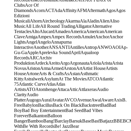
Clubs
Ace Of
Diamonds
Acorn
ACT
Ada
Affinity
AFM
Aftermath
Agos
Agos
Edizioni
Musicali
Ahorn
Aircheology
Akarma
Ala
Aladin
Alien
Aliso
Music
All Life
All Round Trading
Alligator
Alternative
Tentacles
Alto
Alucard
Amadeo
America
American
American
Clave
Amiga
Ampex
Ampex Records
Amulet
Anchor
Anchor
Lights
Angel
Angelo
Annapurna
Interactive
Another
ANS
ANTI
Antilles
Antrop
ANWO
AOI
Ap-
Gu-Ga
Apple
Aprelevka Sound
April
Aqualoop
Records
ARC
Archiv
Produktion
Ardeck
Areito
Argo
Argonauta
Ariola
Arista
Arista
Novus
Ariston
Arma
Armed
Arston
Art
Artist House
Artists
House
Artone
Arts & Crafts
As
Astan
Asthmatic
Kitty
Astralwerk
Asylum
At The Movies
ATCO
Atlantic
75
Atlantic Curve
Atlas
Atlas
Artists
ATO
Atomhenge
Attaca
Attic
Attlaxeras
Audio
Clarity
Audio
Platter
Augogo
Aural
Avatar
AVCO
Avenue
Awal
Aware
Axis
B.
Free
Babylon
Bacillus
Back On Black
Backstreet
Bad
Bad
Boy
Bad Boy Entertainment
Bad Seed
Bad Vibes
Forever
Balkanton
Balloon
Banger
Bamboo
Bang!
Barclay
Barsuk
Base
Basf
Batjazz
BBE
BC
With
Be With Records
Be! Jazz
Bear