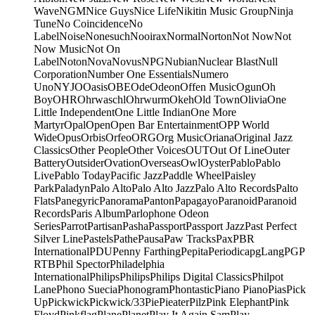
Wave
NGM
Nice Guys
Nice Life
Nikitin Music Group
Ninja
Tune
No Coincidence
No
Label
Noise
Nonesuch
Nooirax
Normal
Norton
Not Now
Not
Now Music
Not On
Label
Noton
Nova
Novus
NPG
Nubian
Nuclear Blast
Null
Corporation
Number One Essentials
Numero
Uno
NYJO
Oasis
OBE
Ode
Odeon
Offen Music
Ogun
Oh
Boy
OHR
Ohrwaschl
Ohrwurm
Okeh
Old Town
Olivia
One
Little Independent
One Little Indian
One More
Martyr
Opal
Open
Open Bar Entertainment
OPP World
Wide
Opus
Orbis
Orfeo
ORG
Org Music
Oriana
Original Jazz
Classics
Other People
Other Voices
OUT
Out Of Line
Outer
Battery
Outsider
Ovation
Overseas
Owl
Oyster
Pablo
Pablo
Live
Pablo Today
Pacific Jazz
Paddle Wheel
Paisley
Park
Paladyn
Palo Alto
Palo Alto Jazz
Palo Alto Records
Palto
Flats
Panegyric
Panorama
Panton
Papagayo
Paranoid
Paranoid
Records
Paris Album
Parlophone Odeon
Series
Parrot
Partisan
Pasha
Passport
Passport Jazz
Past Perfect
Silver Line
Pastels
Pathe
Pausa
Paw Tracks
Pax
PBR
International
PDU
Penny Farthing
Pepita
Periodica
pgLang
PGP
RTB
Phil Spector
Philadelphia
International
Philips
Philips
Philips Digital Classics
Philpot
Lane
Phono Suecia
Phonogram
Phontastic
Piano Piano
Pias
Pick
Up
Pickwick
Pickwick/33
Pie
Pieater
Pilz
Pink Elephant
Pink
Floyd
Pinkflag
Plane
Planet
Play It Again Sam
Play