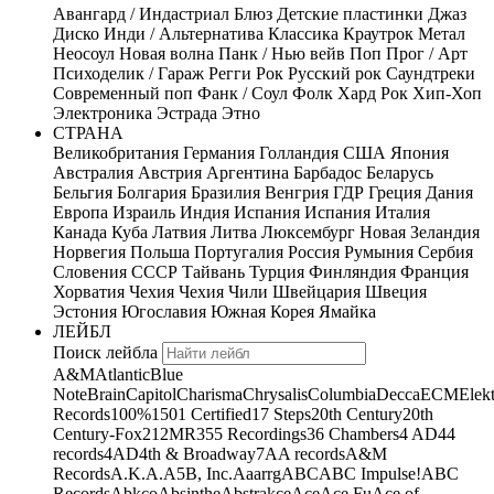
Авангард / Индастриал
Блюз
Детские пластинки
Джаз
Диско
Инди / Альтернатива
Классика
Краутрок
Метал
Неосоул
Новая волна
Панк / Нью вейв
Поп
Прог / Арт
Психоделик / Гараж
Регги
Рок
Русский рок
Саундтреки
Современный поп
Фанк / Соул
Фолк
Хард Рок
Хип-Хоп
Электроника
Эстрада
Этно
СТРАНА
Великобритания
Германия
Голландия
США
Япония
Австралия
Австрия
Аргентина
Барбадос
Беларусь
Бельгия
Болгария
Бразилия
Венгрия
ГДР
Греция
Дания
Европа
Израиль
Индия
Испания
Испания
Италия
Канада
Куба
Латвия
Литва
Люксембург
Новая Зеландия
Норвегия
Польша
Португалия
Россия
Румыния
Сербия
Словения
СССР
Тайвань
Турция
Финляндия
Франция
Хорватия
Чехия
Чехия
Чили
Швейцария
Швеция
Эстония
Югославия
Южная Корея
Ямайка
ЛЕЙБЛ
Поиск лейбла
A&M
Atlantic
Blue
Note
Brain
Capitol
Charisma
Chrysalis
Columbia
Decca
ECM
Elek
Records
100%
1501 Certified
17 Steps
20th Century
20th
Century-Fox
21
2MR
355 Recordings
36 Chambers
4 AD
44
records
4AD
4th & Broadway
7A
A records
A&M
Records
A.K.A.
A5B, Inc.
Aaarrg
ABC
ABC Impulse!
ABC
Records
Abkco
Absinthe
Abstrakce
Ace
Ace Fu
Ace of