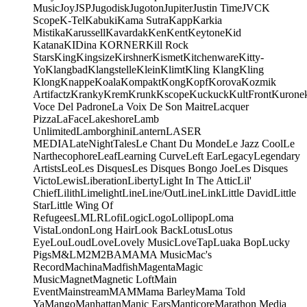
Music
Joy
JSP
Jugodisk
Jugoton
Jupiter
Justin Time
JVC
K
Scope
K-Tel
Kabuki
Kama Sutra
Kapp
Karkia
Mistika
Karussell
Kavardak
Ken
Kent
Keytone
Kid
Katana
KIDina KORNER
Kill Rock
Stars
King
Kingsize
Kirshner
Kismet
Kitchenware
Kitty-
Yo
Klangbad
Klangstelle
Klein
Klimt
Kling Klang
Kling
Klong
Knappe
Koala
Kompakt
Kong
Kopf
Korova
Kozmik
Artifactz
Kranky
Krem
Krunk
Kscope
Kuckuck
KultFront
Kurone
Voce Del Padrone
La Voix De Son Maitre
Lacquer
Pizza
LaFace
Lakeshore
Lamb
Unlimited
Lamborghini
Lantern
LASER
MEDIA
LateNightTales
Le Chant Du Monde
Le Jazz Cool
Le
Narthecophore
Leaf
Learning Curve
Left Ear
Legacy
Legendary
Artists
Leo
Les Disques
Les Disques Bongo Joe
Les Disques
Victo
Lewis
Liberation
Liberty
Light In The Attic
Lil'
Chief
Lilith
Limelight
Line
Line/OutLine
Link
Little David
Little
Star
Little Wing Of
Refugees
LMLR
Lofi
Logic
Logo
Lollipop
Loma
Vista
London
Long Hair
Look Back
Lotus
Lotus
Eye
Lou
Loud
Love
Lovely Music
LoveTap
Luaka Bop
Lucky
Pigs
M&L
M2
M2BA
MA
MA Music
Mac's
Record
Machina
Madfish
Magenta
Magic
Music
Magnet
Magnetic Loft
Main
Event
Mainstream
MAM
Mama Barley
Mama Told
Ya
Mango
Manhattan
Manic Ears
Manticore
Marathon Media