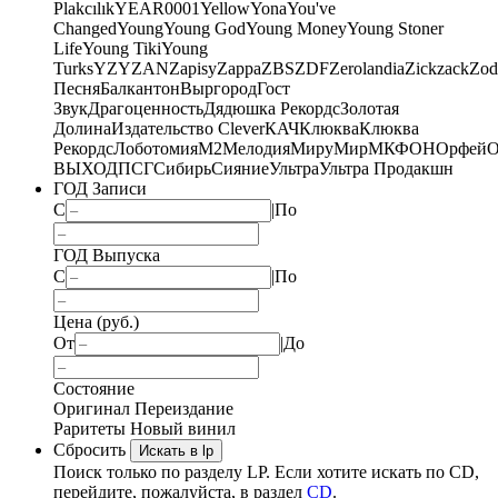
Plakcılık
YEAR0001
Yellow
Yona
You've
Changed
Young
Young God
Young Money
Young Stoner
Life
Young Tiki
Young
Turks
YZY
ZAN
Zapisy
Zappa
ZBS
ZDF
Zerolandia
Zickzack
Zod
Песня
Балкантон
Выргород
Гост
Звук
Драгоценность
Дядюшка Рекордс
Золотая
Долина
Издательство Clever
КАЧ
Клюква
Клюква
Рекордс
Лоботомия
М2
Мелодия
МируМир
МКФОН
Орфей
О
ВЫХОД
ПСГ
Сибирь
Сияние
Ультра
Ультра Продакшн
ГОД Записи
С
|
По
ГОД Выпуска
С
|
По
Цена (руб.)
От
|
До
Состояние
Оригинал
Переиздание
Раритеты
Новый винил
Сбросить
Искать в lp
Поиск только по разделу LP. Если хотите искать по CD,
перейдите, пожалуйста, в раздел
CD
.