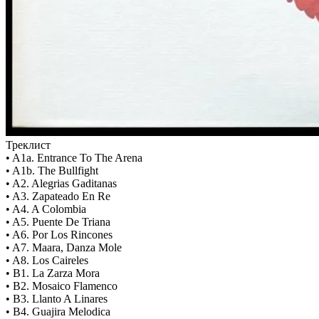
Треклист
• A1a. Entrance To The Arena
• A1b. The Bullfight
• A2. Alegrias Gaditanas
• A3. Zapateado En Re
• A4. A Colombia
• A5. Puente De Triana
• A6. Por Los Rincones
• A7. Maara, Danza Mole
• A8. Los Caireles
• B1. La Zarza Mora
• B2. Mosaico Flamenco
• B3. Llanto A Linares
• B4. Guajira Melodica