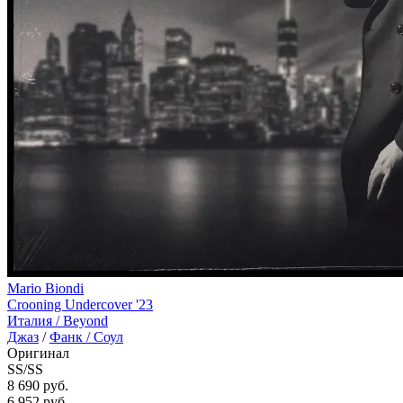
Mario Biondi
Crooning Undercover '23
Италия /
Beyond
Джаз
/
Фанк / Соул
Оригинал
SS/SS
8 690 руб.
6 952
руб.