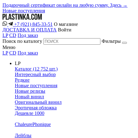
Подарочный сертификат онлайн на любую сумму. Здесь →
Новые поступления
+7 (921) 845-33-51
О магазине
ДОСТАВКА И ОПЛАТА
Войти
LP
CD
Под заказ
Поиск по каталогу
Фильтры
Меню
LP
CD
Под заказ
LP
Каталог (12 752 шт.)
Интересный выбор
Редкие
Новые поступления
Новые релизы
Новый винил
Оригинальный винил
Эротичная обложка
Дешевле 1000
ChaleurePhonique
Лейблы