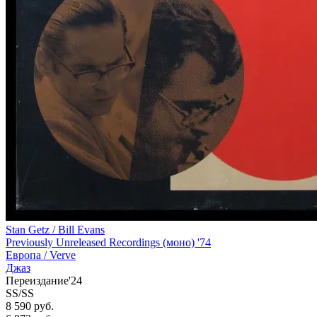
Stan Getz / Bill Evans
Previously Unreleased Recordings (моно) '74
Европа /
Verve
Джаз
Переиздание'24
SS/SS
8 590 руб.