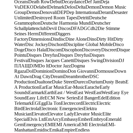
Oceans
Death Row
Debut
Decaydance
Def Jam
Deja
Vu
DEKO
Delabel
Delmark
Delos
Delta
Demon
Demon Music
Group
Demos
Denovali
DEP
Dep International
Deram
Desaster
Unlimited
Destroyed Room Tapes
Detriti
Deutsche
Grammophon
Deutsche Harmonia Mundi
Deutscher
Schallplattenclub
Devil Discos
DFA
DGC
dh2
Die Stimme
Seines Herrn
Different
Diggers
Factory
Dimensions
Dindisc
Dine Alone
Dino
Dirty Hit
Dirty
Water
Disc Jockey
Dischord
Discipline Global Mobile
Disco
Doge
Disco Halal
Discom
Discophon
Discovery
Discreet
Disque
Pointu
Disques Dreyfus
Disques Dreyfus
Disques
Festival
Disques Jacques Canetti
Disques Swing
Division
DJ
ПЛАЩ
DJM
Do It
Doctor Jazz
Dogma
Rgaza
Dol
Dominion
Domino
Don Giovanni
Dormouse
Down
At Dawn
Drag City
Dream
Dreambrother
DSC
Production
Dualtone
Duke Street
Dureco
Durium
Dusty Beats
E
A Production
Ear
Ear Music
Ear-Music
Earache
Early
Sounds
Earmark
Earth
East / West
East West
EastWest
Easy Eye
Sound
Easy Life
ECM New Series
Ed Banger
Edel
Edition
Telemark
EG
Egg
Ela Ton
Electrecord
Electric
Electric
Bird
Electrola
Electronic Emergencies
Elektra
Musician
Elevator
Elevator Lady
Elevator Music
Elite
Special
Elvis Ltd
EmArcy
Embassy
Ember
Embryo
Emerald
Gem
Emergency
EMI
EMI America
EMI Electrola
EMI-
Manhattan
Emidisc
Emika
Empire
Endless