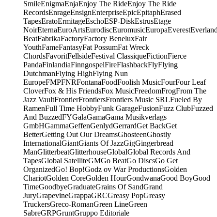
Smile
Enigma
Enja
Enjoy The Ride
Enjoy The Ride
Records
Enrage
Ensign
Enterprise
Epic
Epitaph
Erased
Tapes
Erato
Ermitage
Escho
ESP-Disk
Estrus
Etage
Noir
Eterna
EuroArts
Eurodisc
Euromusic
Europa
Everest
Everlan
Beat
Fabrika
Factory
Factory Benelux
Fair
Youth
Fame
Fantasy
Fat Possum
Fat Wreck
Chords
Favorit
Fellside
Festival Classique
Fiction
Fierce
Panda
Finlandia
Finngospel
Fire
Flashback
Fly
Flying
Dutchman
Flying High
Flying Nun
Europe
FMP
FNR
Fontana
Food
Foolish Music
Four
Four Leaf
Clover
Fox & His Friends
Fox Music
Freedom
Frog
From The
Jazz Vault
Frontier
Frontiers
Frontiers Music SRL
Fueled By
Ramen
Full Time Hobby
Funk Garage
Fusion
Fuzz Club
Fuzzed
And Buzzed
FY
Gala
Gama
Gama Musikverlags
GmbH
Gamma
Geffen
Genlyd
Gerrard
Get Back
Get
Better
Getting Out Our Dreams
Ghosteen
Ghostly
International
Giant
Giants Of Jazz
Gig
Gingerbread
Man
Glitterbeat
Glitterhouse
Global
Global Records And
Tapes
Global Satellite
GM
Go Beat
Go Discs
Go Get
Organized
Go! Bop!
Godz ov War Productions
Golden
Chariot
Golden Core
Golden Hour
Gondwana
Good Boy
Good
Time
Goodbye
Graduate
Grains Of Sand
Grand
Jury
Grapevine
Grappa
GRC
Greasy Pop
Greasy
Truckers
Greco-Roman
Green Line
Green
Sabre
GRP
Grunt
Gruppo Editoriale