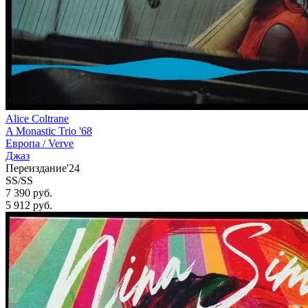
Alice Coltrane
A Monastic Trio '68
Европа /
Verve
Джаз
Переиздание'24
SS/SS
7 390 руб.
5 912
руб.