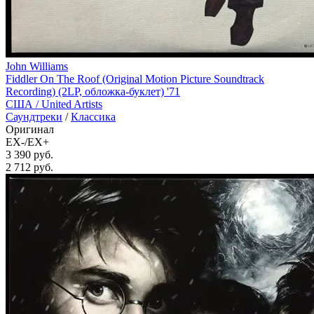
John Williams
Fiddler On The Roof (Original Motion Picture Soundtrack
Recording) (2LP, обложка-буклет) '71
США /
United Artists
Саундтреки
/
Классика
Оригинал
EX-/EX+
3 390 руб.
2 712
руб.