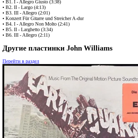
• B1. I - Allegro Giusto (3:38)
• B2. II - Largo (4:13)
• B3. III - Allegro (2:01)
• Konzert Für Gitarre und Streicher A-dur
• B4. I - Allegro Non Molto (2:41)
• B5. II - Larghetto (3:34)
• B6. III - Allegro (2:11)
Другие пластинки John Williams
Перейти
в раздел