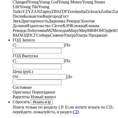
Changed
Young
Young God
Young Money
Young Stoner
Life
Young Tiki
Young
Turks
YZY
ZAN
Zapisy
ZBS
ZDF
Zerolandia
Zickzack
Zodiac
Zo
Песня
Балкантон
Выргород
Гост
Звук
Драгоценность
Дядюшка Рекордс
Золотая
Долина
Издательство Clever
КАЧ
Клюква
Клюква
Рекордс
Лоботомия
М2
Мелодия
МируМир
МКФОН
Орфей
О
ВЫХОД
ПСГ
Сибирь
Сияние
Ультра
Ультра Продакшн
ГОД Записи
С
|
По
ГОД Выпуска
С
|
По
Цена (руб.)
От
|
До
Состояние
Оригинал
Переиздание
Раритеты
Новый винил
Сбросить
Искать в lp
Поиск только по разделу LP. Если хотите искать по CD,
перейдите, пожалуйста, в раздел
CD
.