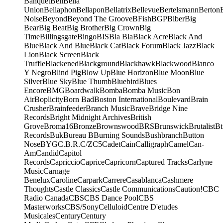
Banquet
Bell
Bella
Union
Bellaphon
Bellapon
Bellatrix
Bellevue
Bertelsmann
Berton
Noise
Beyond
Beyond The Groove
BFish
BGP
Biber
Big
Bear
Big Beat
Big Brother
Big Crown
Big
Time
Billingsgate
Bingo
BIS
Bla Bla
Black Acre
Black And
Blue
Black And Blue
Black Cat
Black Forum
Black Jazz
Black
Lion
Black Screen
Black
Truffle
Blackened
Blackground
Blackhawk
Blackwood
Blanco
Y Negro
Blind Pig
Blow Up
Blue Horizon
Blue Moon
Blue
Silver
Blue Sky
Blue Thumb
Bluebird
Blues
Encore
BMG
Boardwalk
Bomba
Bomba Music
Bon
Air
Boplicity
Born Bad
Boston International
Boulevard
Brain
Crusher
Brainfeeder
Branch Music
Brave
Bridge Nine
Records
Bright Midnight Archives
British
Grove
Broma16
Bronze
Brownswood
BRS
Brunswick
Brutalist
Bt
Records
Buk
Bureau B
Burning Sounds
Bushbranch
Button
Nose
BYG
C.B.R.
C/Z
C5
Cadet
Cain
Calligraph
Camel
Can-
Am
Candid
Capitol
Records
Capriccio
Caprice
Capricorn
Captured Tracks
Carlyne
Music
Carnage
Benelux
Caroline
Carpark
Carrere
Casablanca
Cashmere
Thoughts
Castle Classics
Castle Communications
Caution!
CBC
Radio Canada
CBS
CBS Dance Pool
CBS
Masterworks
CBS/Sony
Celluloid
Centre D'etudes
Musicales
Century
Century