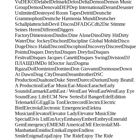
Vu
DEKO
Delabel
Delmark
Delos
Delta
Demon
Demon Music
Group
Demos
Denovali
DEP
Dep International
Deram
Desaster
Unlimited
Destroyed Room Tapes
Detriti
Deutsche
Grammophon
Deutsche Harmonia Mundi
Deutscher
Schallplattenclub
Devil Discos
DFA
DGC
dh2
Die Stimme
Seines Herrn
Different
Diggers
Factory
Dimensions
Dindisc
Dine Alone
Dino
Dirty Hit
Dirty
Water
Disc Jockey
Dischord
Discipline Global Mobile
Disco
Doge
Disco Halal
Discom
Discophon
Discovery
Discreet
Disque
Pointu
Disques Dreyfus
Disques Dreyfus
Disques
Festival
Disques Jacques Canetti
Disques Swing
Division
DJ
ПЛАЩ
DJM
Do It
Doctor Jazz
Dogma
Rgaza
Dol
Dominion
Domino
Don Giovanni
Dormouse
Down
At Dawn
Drag City
Dream
Dreambrother
DSC
Production
Dualtone
Duke Street
Dureco
Durium
Dusty Beats
E
A Production
Ear
Ear Music
Ear-Music
Earache
Early
Sounds
Earmark
Earth
East / West
East West
EastWest
Easy Eye
Sound
Easy Life
ECM New Series
Ed Banger
Edel
Edition
Telemark
EG
Egg
Ela Ton
Electrecord
Electric
Electric
Bird
Electrola
Electronic Emergencies
Elektra
Musician
Elevator
Elevator Lady
Elevator Music
Elite
Special
Elvis Ltd
EmArcy
Embassy
Ember
Embryo
Emerald
Gem
Emergency
EMI
EMI America
EMI Electrola
EMI-
Manhattan
Emidisc
Emika
Empire
Endless
Smile
Enigma
Enja
Enjoy The Ride
Enjoy The Ride