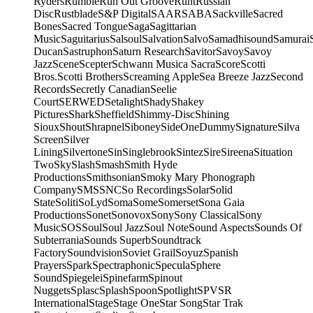
Ryders
Rumble
Run Out Groove
Runt
Russian
Disc
Rustblade
S&P Digital
SAAR
SABA
Sackville
Sacred
Bones
Sacred Tongue
Saga
Sagittarian
Music
Saguitarius
Salsoul
Salvation
Salvo
Samadhisound
Samurai
Ducan
Sastruphon
Saturn Research
Savitor
Savoy
Savoy
Jazz
Scene
Scepter
Schwann Musica Sacra
Score
Scotti
Bros.
Scotti Brothers
Screaming Apple
Sea Breeze Jazz
Second
Records
Secretly Canadian
Seelie
Court
SERWED
Setalight
Shady
Shakey
Pictures
Shark
Sheffield
Shimmy-Disc
Shining
Sioux
Shout
Shrapnel
Siboney
SideOneDummy
Signature
Silva
Screen
Silver
Lining
Silvertone
Sin
Singlebrook
Sintez
Sire
Sireena
Situation
Two
Sky
Slash
Smash
Smith Hyde
Productions
Smithsonian
Smoky Mary Phonograph
Company
SMS
SNC
So Recordings
Solar
Solid
State
Soliti
SoLyd
Soma
Some
Somerset
Sona Gaia
Productions
Sonet
Sonovox
Sony
Sony Classical
Sony
Music
SOS
Soul
Soul Jazz
Soul Note
Sound Aspects
Sounds Of
Subterrania
Sounds Superb
Soundtrack
Factory
Soundvision
Soviet Grail
Soyuz
Spanish
Prayers
Spark
Spectraphonic
Specula
Sphere
Sound
Spiegelei
Spinefarm
Spinout
Nuggets
Splasc
Splash
Spoon
Spotlight
SPV
SR
International
Stage
Stage One
Star Song
Star Trak