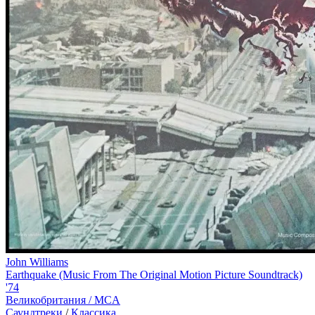
John Williams
Earthquake (Music From The Original Motion Picture Soundtrack)
'74
Великобритания /
MCA
Саундтреки
/
Классика