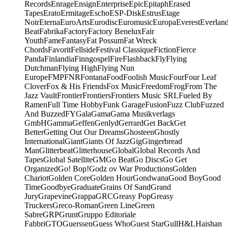
Records
Enrage
Ensign
Enterprise
Epic
Epitaph
Erased
Tapes
Erato
Ermitage
Escho
ESP-Disk
Estrus
Etage
Noir
Eterna
EuroArts
Eurodisc
Euromusic
Europa
Everest
Everlan
Beat
Fabrika
Factory
Factory Benelux
Fair
Youth
Fame
Fantasy
Fat Possum
Fat Wreck
Chords
Favorit
Fellside
Festival Classique
Fiction
Fierce
Panda
Finlandia
Finngospel
Fire
Flashback
Fly
Flying
Dutchman
Flying High
Flying Nun
Europe
FMP
FNR
Fontana
Food
Foolish Music
Four
Four Leaf
Clover
Fox & His Friends
Fox Music
Freedom
Frog
From The
Jazz Vault
Frontier
Frontiers
Frontiers Music SRL
Fueled By
Ramen
Full Time Hobby
Funk Garage
Fusion
Fuzz Club
Fuzzed
And Buzzed
FY
Gala
Gama
Gama Musikverlags
GmbH
Gamma
Geffen
Genlyd
Gerrard
Get Back
Get
Better
Getting Out Our Dreams
Ghosteen
Ghostly
International
Giant
Giants Of Jazz
Gig
Gingerbread
Man
Glitterbeat
Glitterhouse
Global
Global Records And
Tapes
Global Satellite
GM
Go Beat
Go Discs
Go Get
Organized
Go! Bop!
Godz ov War Productions
Golden
Chariot
Golden Core
Golden Hour
Gondwana
Good Boy
Good
Time
Goodbye
Graduate
Grains Of Sand
Grand
Jury
Grapevine
Grappa
GRC
Greasy Pop
Greasy
Truckers
Greco-Roman
Green Line
Green
Sabre
GRP
Grunt
Gruppo Editoriale
Fabbri
GTO
Guerssen
Guess Who
Guest Star
Gull
H&L
Haishan