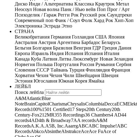
Диско
Инди / Альтернатива
Классика
Краутрок
Метал
Неосоул
Новая волна
Панк / Нью вейв
Поп
Прог / Арт
Психоделик / Гараж
Регги
Рок
Русский рок
Саундтреки
Современный поп
Фанк / Соул
Фолк
Хард Рок
Хип-Хоп
Электроника
Эстрада
Этно
СТРАНА
Великобритания
Германия
Голландия
США
Япония
Австралия
Австрия
Аргентина
Барбадос
Беларусь
Бельгия
Болгария
Бразилия
Венгрия
ГДР
Греция
Дания
Европа
Израиль
Индия
Испания
Испания
Италия
Канада
Куба
Латвия
Литва
Люксембург
Новая Зеландия
Норвегия
Польша
Португалия
Россия
Румыния
Сербия
Словения
СССР
Тайвань
Турция
Финляндия
Франция
Хорватия
Чехия
Чехия
Чили
Швейцария
Швеция
Эстония
Югославия
Южная Корея
Ямайка
ЛЕЙБЛ
Поиск лейбла
A&M
Atlantic
Blue
Note
Brain
Capitol
Charisma
Chrysalis
Columbia
Decca
ECM
Elek
Records
100%
1501 Certified
17 Steps
20th Century
20th
Century-Fox
21
2MR
355 Recordings
36 Chambers
4 AD
44
records
4AD
4th & Broadway
7A
A records
A&M
Records
A.K.A.
A5B, Inc.
Aaarrg
ABC
ABC Impulse!
ABC
Records
Abkco
Absinthe
Abstrakce
Ace
Ace Fu
Ace of
Clubs
Ace Of