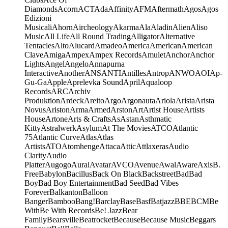
Diamonds
Acorn
ACT
Ada
Affinity
AFM
Aftermath
Agos
Agos
Edizioni
Musicali
Ahorn
Aircheology
Akarma
Ala
Aladin
Alien
Aliso
Music
All Life
All Round Trading
Alligator
Alternative
Tentacles
Alto
Alucard
Amadeo
America
American
American
Clave
Amiga
Ampex
Ampex Records
Amulet
Anchor
Anchor
Lights
Angel
Angelo
Annapurna
Interactive
Another
ANS
ANTI
Antilles
Antrop
ANWO
AOI
Ap-
Gu-Ga
Apple
Aprelevka Sound
April
Aqualoop
Records
ARC
Archiv
Produktion
Ardeck
Areito
Argo
Argonauta
Ariola
Arista
Arista
Novus
Ariston
Arma
Armed
Arston
Art
Artist House
Artists
House
Artone
Arts & Crafts
As
Astan
Asthmatic
Kitty
Astralwerk
Asylum
At The Movies
ATCO
Atlantic
75
Atlantic Curve
Atlas
Atlas
Artists
ATO
Atomhenge
Attaca
Attic
Attlaxeras
Audio
Clarity
Audio
Platter
Augogo
Aural
Avatar
AVCO
Avenue
Awal
Aware
Axis
B.
Free
Babylon
Bacillus
Back On Black
Backstreet
Bad
Bad
Boy
Bad Boy Entertainment
Bad Seed
Bad Vibes
Forever
Balkanton
Balloon
Banger
Bamboo
Bang!
Barclay
Base
Basf
Batjazz
BBE
BCM
Be
With
Be With Records
Be! Jazz
Bear
Family
Bearsville
Beatrocket
Because
Because Music
Beggars