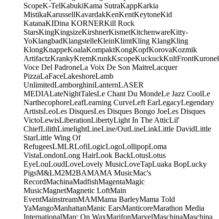
Scope
K-Tel
Kabuki
Kama Sutra
Kapp
Karkia
Mistika
Karussell
Kavardak
Ken
Kent
Keytone
Kid
Katana
KIDina KORNER
Kill Rock
Stars
King
Kingsize
Kirshner
Kismet
Kitchenware
Kitty-
Yo
Klangbad
Klangstelle
Klein
Klimt
Kling Klang
Kling
Klong
Knappe
Koala
Kompakt
Kong
Kopf
Korova
Kozmik
Artifactz
Kranky
Krem
Krunk
Kscope
Kuckuck
KultFront
Kurone
Voce Del Padrone
La Voix De Son Maitre
Lacquer
Pizza
LaFace
Lakeshore
Lamb
Unlimited
Lamborghini
Lantern
LASER
MEDIA
LateNightTales
Le Chant Du Monde
Le Jazz Cool
Le
Narthecophore
Leaf
Learning Curve
Left Ear
Legacy
Legendary
Artists
Leo
Les Disques
Les Disques Bongo Joe
Les Disques
Victo
Lewis
Liberation
Liberty
Light In The Attic
Lil'
Chief
Lilith
Limelight
Line
Line/OutLine
Link
Little David
Little
Star
Little Wing Of
Refugees
LMLR
Lofi
Logic
Logo
Lollipop
Loma
Vista
London
Long Hair
Look Back
Lotus
Lotus
Eye
Lou
Loud
Love
Lovely Music
LoveTap
Luaka Bop
Lucky
Pigs
M&L
M2
M2BA
MA
MA Music
Mac's
Record
Machina
Madfish
Magenta
Magic
Music
Magnet
Magnetic Loft
Main
Event
Mainstream
MAM
Mama Barley
Mama Told
Ya
Mango
Manhattan
Manic Ears
Manticore
Marathon Media
International
Marc On Wax
Marifon
Marvel
Maschina
Maschina