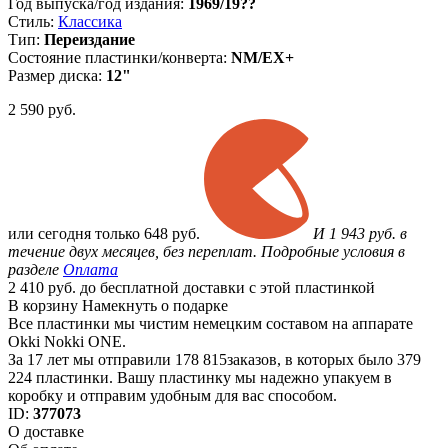
Год выпуска/год издания:
1969/19??
Стиль:
Классика
Тип:
Переиздание
Состояние пластинки/конверта:
NM/EX+
Размер диска:
12"
2 590
руб.
или
сегодня только
648 руб.
И 1 943 руб. в
течение двух месяцев, без переплат. Подробные условия в
разделе
Оплата
2 410 руб. до бесплатной доставки с этой пластинкой
В корзину
Намекнуть о подарке
Все пластинки мы чистим немецким составом на аппарате
Okki Nokki ONE.
За 17 лет мы отправили 178 815заказов, в которых было 379
224 пластинки. Вашу пластинку мы надежно упакуем в
коробку и отправим удобным для вас способом.
ID:
377073
О доставке