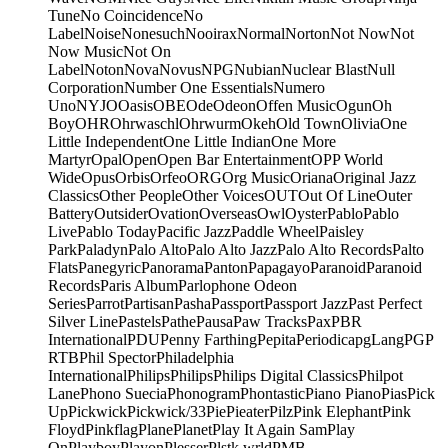
Tune
No Coincidence
No
Label
Noise
Nonesuch
Nooirax
Normal
Norton
Not Now
Not
Now Music
Not On
Label
Noton
Nova
Novus
NPG
Nubian
Nuclear Blast
Null
Corporation
Number One Essentials
Numero
Uno
NYJO
Oasis
OBE
Ode
Odeon
Offen Music
Ogun
Oh
Boy
OHR
Ohrwaschl
Ohrwurm
Okeh
Old Town
Olivia
One
Little Independent
One Little Indian
One More
Martyr
Opal
Open
Open Bar Entertainment
OPP World
Wide
Opus
Orbis
Orfeo
ORG
Org Music
Oriana
Original Jazz
Classics
Other People
Other Voices
OUT
Out Of Line
Outer
Battery
Outsider
Ovation
Overseas
Owl
Oyster
Pablo
Pablo
Live
Pablo Today
Pacific Jazz
Paddle Wheel
Paisley
Park
Paladyn
Palo Alto
Palo Alto Jazz
Palo Alto Records
Palto
Flats
Panegyric
Panorama
Panton
Papagayo
Paranoid
Paranoid
Records
Paris Album
Parlophone Odeon
Series
Parrot
Partisan
Pasha
Passport
Passport Jazz
Past Perfect
Silver Line
Pastels
Pathe
Pausa
Paw Tracks
Pax
PBR
International
PDU
Penny Farthing
Pepita
Periodica
pgLang
PGP
RTB
Phil Spector
Philadelphia
International
Philips
Philips
Philips Digital Classics
Philpot
Lane
Phono Suecia
Phonogram
Phontastic
Piano Piano
Pias
Pick
Up
Pickwick
Pickwick/33
Pie
Pieater
Pilz
Pink Elephant
Pink
Floyd
Pinkflag
Plane
Planet
Play It Again Sam
Play
On
Playboy
Playon
Plesser
Plstk wrld
PMB