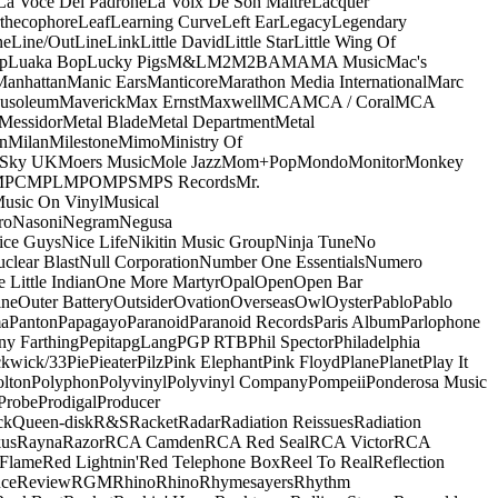
La Voce Del Padrone
La Voix De Son Maitre
Lacquer
thecophore
Leaf
Learning Curve
Left Ear
Legacy
Legendary
ne
Line/OutLine
Link
Little David
Little Star
Little Wing Of
p
Luaka Bop
Lucky Pigs
M&L
M2
M2BA
MA
MA Music
Mac's
Manhattan
Manic Ears
Manticore
Marathon Media International
Marc
usoleum
Maverick
Max Ernst
Maxwell
MCA
MCA / Coral
MCA
Messidor
Metal Blade
Metal Department
Metal
n
Milan
Milestone
Mimo
Ministry Of
 Sky UK
Moers Music
Mole Jazz
Mom+Pop
Mondo
Monitor
Monkey
MPC
MPL
MPO
MPS
MPS Records
Mr.
usic On Vinyl
Musical
ro
Nasoni
Negram
Negusa
ice Guys
Nice Life
Nikitin Music Group
Ninja Tune
No
clear Blast
Null Corporation
Number One Essentials
Numero
 Little Indian
One More Martyr
Opal
Open
Open Bar
ine
Outer Battery
Outsider
Ovation
Overseas
Owl
Oyster
Pablo
Pablo
ma
Panton
Papagayo
Paranoid
Paranoid Records
Paris Album
Parlophone
ny Farthing
Pepita
pgLang
PGP RTB
Phil Spector
Philadelphia
ckwick/33
Pie
Pieater
Pilz
Pink Elephant
Pink Floyd
Plane
Planet
Play It
olton
Polyphon
Polyvinyl
Polyvinyl Company
Pompeii
Ponderosa Music
Probe
Prodigal
Producer
ck
Queen-disk
R&S
Racket
Radar
Radiation Reissues
Radiation
us
Rayna
Razor
RCA Camden
RCA Red Seal
RCA Victor
RCA
Flame
Red Lightnin'
Red Telephone Box
Reel To Real
Reflection
ce
Review
RGM
Rhino
Rhino
Rhymesayers
Rhythm