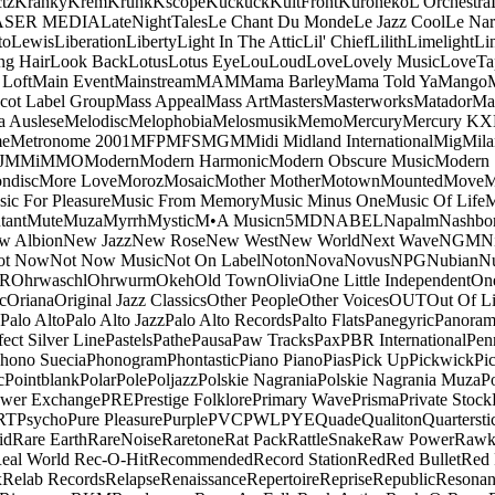
tz
Kranky
Krem
Krunk
Kscope
Kuckuck
KultFront
Kuroneko
L'Orchestra
ASER MEDIA
LateNightTales
Le Chant Du Monde
Le Jazz Cool
Le Nar
to
Lewis
Liberation
Liberty
Light In The Attic
Lil' Chief
Lilith
Limelight
Li
ng Hair
Look Back
Lotus
Lotus Eye
Lou
Loud
Love
Lovely Music
LoveTa
 Loft
Main Event
Mainstream
MAM
Mama Barley
Mama Told Ya
Mango
cot Label Group
Mass Appeal
Mass Art
Masters
Masterworks
Matador
Ma
a Auslese
Melodisc
Melophobia
Melosmusik
Memo
Mercury
Mercury KX
me
Metronome 2001
MFP
MFS
MGM
Midi
Midland International
Mig
Mila
J
MMi
MMO
Modern
Modern Harmonic
Modern Obscure Music
Modern
ndisc
More Love
Moroz
Mosaic
Mother Mother
Motown
Mounted
Move
ic For Pleasure
Music From Memory
Music Minus One
Music Of Life
M
tant
Mute
Muza
Myrrh
Mystic
M•A Music
n5MD
NABEL
Napalm
Nashbo
w Albion
New Jazz
New Rose
New West
New World
Next Wave
NGM
N
ot Now
Not Now Music
Not On Label
Noton
Nova
Novus
NPG
Nubian
Nu
R
Ohrwaschl
Ohrwurm
Okeh
Old Town
Olivia
One Little Independent
One
c
Oriana
Original Jazz Classics
Other People
Other Voices
OUT
Out Of L
Palo Alto
Palo Alto Jazz
Palo Alto Records
Palto Flats
Panegyric
Panora
fect Silver Line
Pastels
Pathe
Pausa
Paw Tracks
Pax
PBR International
Pen
hono Suecia
Phonogram
Phontastic
Piano Piano
Pias
Pick Up
Pickwick
Pi
c
Pointblank
Polar
Pole
Poljazz
Polskie Nagrania
Polskie Nagrania Muza
P
wer Exchange
PRE
Prestige Folklore
Primary Wave
Prisma
Private Stock
RT
Psycho
Pure Pleasure
Purple
PVC
PWL
PYE
Quade
Qualiton
Quartersti
id
Rare Earth
RareNoise
Raretone
Rat Pack
RattleSnake
Raw Power
Rawk
eal World
Rec-O-Hit
Recommended
Record Station
Red
Red Bullet
Red 
x
Relab Records
Relapse
Renaissance
Repertoire
Reprise
Republic
Resonan