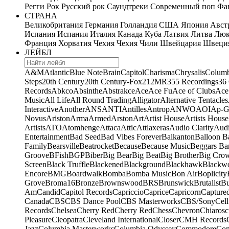
Регги
Рок
Русский рок
Саундтреки
Современный поп
Фан
СТРАНА
Великобритания
Германия
Голландия
США
Япония
Авст
Испания
Испания
Италия
Канада
Куба
Латвия
Литва
Люк
Франция
Хорватия
Чехия
Чехия
Чили
Швейцария
Швеци
ЛЕЙБЛ
A&M
Atlantic
Blue Note
Brain
Capitol
Charisma
Chrysalis
Columb
Steps
20th Century
20th Century-Fox
21
2MR
355 Recordings
36
Records
Abkco
Absinthe
Abstrakce
Ace
Ace Fu
Ace of Clubs
Ace
Music
All Life
All Round Trading
Alligator
Alternative Tentacles
Interactive
Another
ANS
ANTI
Antilles
Antrop
ANWO
AOI
Ap-G
Novus
Ariston
Arma
Armed
Arston
Art
Artist House
Artists House
Artists
ATO
Atomhenge
Attaca
Attic
Attlaxeras
Audio Clarity
Audi
Entertainment
Bad Seed
Bad Vibes Forever
Balkanton
Balloon B
Family
Bearsville
Beatrocket
Because
Because Music
Beggars Ba
Groove
BFish
BGP
Biber
Big Bear
Big Beat
Big Brother
Big Cro
Screen
Black Truffle
Blackened
Blackground
Blackhawk
Blackw
Encore
BMG
Boardwalk
Bomba
Bomba Music
Bon Air
Boplicity
Grove
Broma16
Bronze
Brownswood
BRS
Brunswick
Brutalist
B
Am
Candid
Capitol Records
Capriccio
Caprice
Capricorn
Capture
Canada
CBS
CBS Dance Pool
CBS Masterworks
CBS/Sony
Cell
Records
Chelsea
Cherry Red
Cherry Red
Chess
Chevron
Chiarosc
Pleasure
Cleopatra
Cleveland International
Closer
CMH Records
Jazz
Columbia Masterworks
Columbia Odyssey
Commodore
Com