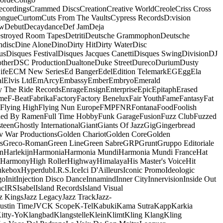
ecordings
Crammed Discs
Creation
Creative World
Creole
Criss Cross
ongue
Curtom
Cuts From The Vaults
Cypress Records
D:vision
ow
Debut
Decaydance
Def Jam
Deja
stroyed Room Tapes
Detriti
Deutsche Grammophon
Deutsche
ndisc
Dine Alone
Dino
Dirty Hit
Dirty Water
Disc
us
Disques Festival
Disques Jacques Canetti
Disques Swing
Division
DJ
ther
DSC Production
Dualtone
Duke Street
Dureco
Durium
Dusty
ife
ECM New Series
Ed Banger
Edel
Edition Telemark
EG
Egg
Ela
al
Elvis Ltd
EmArcy
Embassy
Ember
Embryo
Emerald
y The Ride Records
Enrage
Ensign
Enterprise
Epic
Epitaph
Erased
me
F-Beat
Fabrika
Factory
Factory Benelux
Fair Youth
Fame
Fantasy
Fat
Flying High
Flying Nun Europe
FMP
FNR
Fontana
Food
Foolish
led By Ramen
Full Time Hobby
Funk Garage
Fusion
Fuzz Club
Fuzzed
teen
Ghostly International
Giant
Giants Of Jazz
Gig
Gingerbread
v War Productions
Golden Chariot
Golden Core
Golden
s
Greco-Roman
Green Line
Green Sabre
GRP
Grunt
Gruppo Editoriale
n
Harlekijn
Harmonia
Harmonia Mundi
Harmonia Mundi France
Hat
 Harmony
High Roller
Highway
Himalaya
His Master's Voice
Hit
ukebox
Hyperdub
I.R.S.
Ice
Ici D'Ailleurs
Iconic Promo
Ideologic
go
Init
Injection Disco Dance
Innamind
Inner City
Innervision
Inside Out
ac
IRS
Isabel
Island Records
Island Visual
z Kings
Jazz Legacy
Jazz Track
Jazz-
Justin Time
JVC
K Scope
K-Tel
Kabuki
Kama Sutra
Kapp
Karkia
itty-Yo
Klangbad
Klangstelle
Klein
Klimt
Kling Klang
Kling