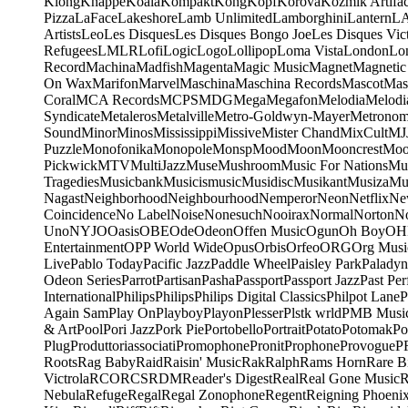
Klong
Knappe
Koala
Kompakt
Kong
Kopf
Korova
Kozmik Artifac
Pizza
LaFace
Lakeshore
Lamb Unlimited
Lamborghini
Lantern
L
Artists
Leo
Les Disques
Les Disques Bongo Joe
Les Disques Vic
Refugees
LMLR
Lofi
Logic
Logo
Lollipop
Loma Vista
London
Lo
Record
Machina
Madfish
Magenta
Magic Music
Magnet
Magnetic
On Wax
Marifon
Marvel
Maschina
Maschina Records
Mascot
Mas
Coral
MCA Records
MCPS
MDG
Mega
Megafon
Melodia
Melodi
Syndicate
Metaleros
Metalville
Metro-Goldwyn-Mayer
Metrono
Sound
Minor
Minos
Mississippi
Missive
Mister Chand
MixCult
MJ
Puzzle
Monofonika
Monopole
Monsp
Mood
Moon
Mooncrest
Moo
Pickwick
MTV
MultiJazz
Muse
Mushroom
Music For Nations
Mus
Tragedies
Musicbank
Musicismusic
Musidisc
Musikant
Musiza
Mu
Nagast
Neighborhood
Neighbourhood
Nemperor
Neon
Netflix
Ne
Coincidence
No Label
Noise
Nonesuch
Nooirax
Normal
Norton
N
Uno
NYJO
Oasis
OBE
Ode
Odeon
Offen Music
Ogun
Oh Boy
OH
Entertainment
OPP World Wide
Opus
Orbis
Orfeo
ORG
Org Musi
Live
Pablo Today
Pacific Jazz
Paddle Wheel
Paisley Park
Paladyn
Odeon Series
Parrot
Partisan
Pasha
Passport
Passport Jazz
Past Per
International
Philips
Philips
Philips Digital Classics
Philpot Lane
P
Again Sam
Play On
Playboy
Playon
Plesser
Plstk wrld
PMB Musi
& Art
Pool
Pori Jazz
Pork Pie
Portobello
Portrait
Potato
Potomak
Po
Plug
Produttoriassociati
Promophone
Pronit
Prophone
Provogue
P
Roots
Rag Baby
Raid
Raisin' Music
Rak
Ralph
Rams Horn
Rare B
Victrola
RCO
RCS
RDM
Reader's Digest
Real
Real Gone Music
R
Nebula
Refuge
Regal
Regal Zonophone
Regent
Reigning Phoeni