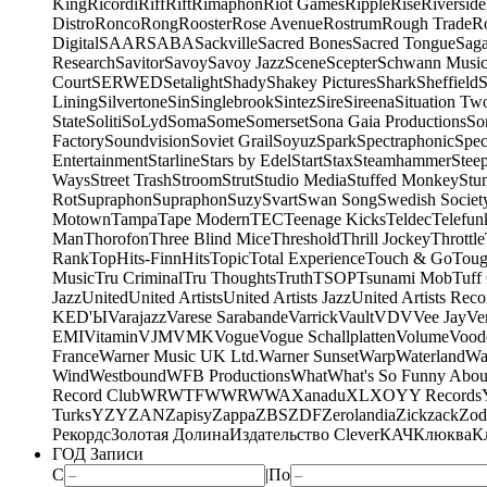
King
Ricordi
Riff
Rift
Rimaphon
Riot Games
Ripple
Rise
Riverside
Distro
Ronco
Rong
Rooster
Rose Avenue
Rostrum
Rough Trade
Ro
Digital
SAAR
SABA
Sackville
Sacred Bones
Sacred Tongue
Sag
Research
Savitor
Savoy
Savoy Jazz
Scene
Scepter
Schwann Music
Court
SERWED
Setalight
Shady
Shakey Pictures
Shark
Sheffield
S
Lining
Silvertone
Sin
Singlebrook
Sintez
Sire
Sireena
Situation Tw
State
Soliti
SoLyd
Soma
Some
Somerset
Sona Gaia Productions
So
Factory
Soundvision
Soviet Grail
Soyuz
Spark
Spectraphonic
Spec
Entertainment
Starline
Stars by Edel
Start
Stax
Steamhammer
Stee
Ways
Street Trash
Stroom
Strut
Studio Media
Stuffed Monkey
Stu
Rot
Supraphon
Supraphon
Suzy
Svart
Swan Song
Swedish Society
Motown
Tampa
Tape Modern
TEC
Teenage Kicks
Teldec
Telefun
Man
Thorofon
Three Blind Mice
Threshold
Thrill Jockey
Throttle
Rank
TopHits-FinnHits
Topic
Total Experience
Touch & Go
Toug
Music
Tru Criminal
Tru Thoughts
Truth
TSOP
Tsunami Mob
Tuff
Jazz
United
United Artists
United Artists Jazz
United Artists Reco
KED'Ы
Varajazz
Varese Sarabande
Varrick
Vault
VDV
Vee Jay
Ven
EMI
Vitamin
VJM
VMK
Vogue
Vogue Schallplatten
Volume
Vood
France
Warner Music UK Ltd.
Warner Sunset
Warp
Waterland
Wa
Wind
Westbound
WFB Productions
What
What's So Funny Abou
Record Club
WRWTFWWR
WWA
Xanadu
XL
XO
Y
Y Records
Turks
YZY
ZAN
Zapisy
Zappa
ZBS
ZDF
Zerolandia
Zickzack
Zod
Рекордс
Золотая Долина
Издательство Clever
КАЧ
Клюква
К
ГОД Записи
С
|
По