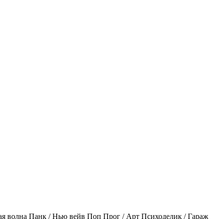
ая волна
Панк / Нью вейв
Поп
Прог / Арт
Психоделик / Гараж