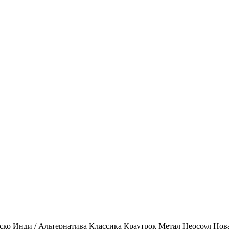
ско
Инди / Альтернатива
Классика
Краутрок
Метал
Неосоул
Нов