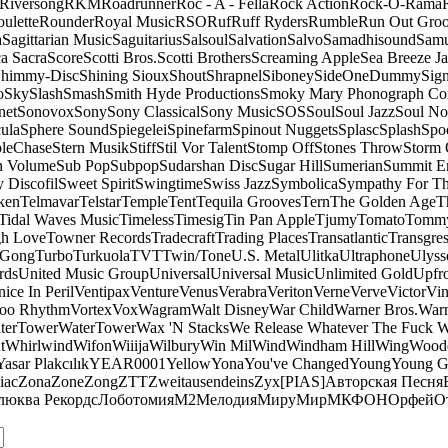
Riversong
RKM
Roadrunner
Roc - A - Fella
Rock Action
Rock-O-Rama
ulette
Rounder
Royal Music
RSO
Ruf
Ruff Ryders
Rumble
Run Out Gro
a
Sagittarian Music
Saguitarius
Salsoul
Salvation
Salvo
Samadhisound
Samu
a Sacra
Score
Scotti Bros.
Scotti Brothers
Screaming Apple
Sea Breeze J
himmy-Disc
Shining Sioux
Shout
Shrapnel
Siboney
SideOneDummy
Sign
o
Sky
Slash
Smash
Smith Hyde Productions
Smoky Mary Phonograph C
net
Sonovox
Sony
Sony Classical
Sony Music
SOS
Soul
Soul Jazz
Soul No
ula
Sphere Sound
Spiegelei
Spinefarm
Spinout Nuggets
Splasc
Splash
Spo
pleChase
Stern Musik
Stiff
Stil Vor Talent
Stomp Off
Stones Throw
Storm 
n Volume
Sub Pop
Subpop
Sudarshan Disc
Sugar Hill
Sumerian
Summit En
 Discofil
Sweet Spirit
Swingtime
Swiss Jazz
Symbolica
Sympathy For Th
ken
Telmavar
Telstar
Temple
Tent
Tequila Grooves
Tern
The Golden Age
T
Tidal Waves Music
Timeless
Timesig
Tin Pan Apple
Tjumy
Tomato
Tomm
h Love
Towner Records
Tradecraft
Trading Places
Transatlantic
Transgres
 Gong
Turbo
Turkuola
TVT
Twin/Tone
U.S. Metal
Ulitka
Ultraphone
Ulyss
rds
United Music Group
Universal
Universal Music
Unlimited Gold
Upfr
ice In Peril
Ventipax
Venture
Venus
Verabra
Veriton
Verne
Verve
Victor
Vin
oo Rhythm
Vortex
Vox
Wagram
Walt Disney
War Child
Warner Bros.
Warn
terTower
WaterTower
Wax 'N Stacks
We Release Whatever The Fuck 
t
Whirlwind
Wifon
Wiiija
Wilbury
Win Mil
Wind
Windham Hill
Wing
Woode
Yasar Plakcılık
YEAR0001
Yellow
Yona
You've Changed
Young
Young 
iac
Zona
Zone
Zong
ZTT
Zweitausendeins
Zyx
[PIAS]
Авторская Песня
люква Рекордс
Лоботомия
М2
Мелодия
МируМир
МКФОН
Орфей
О