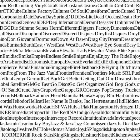
our Red
Cooking Vinyl
Coral
Core
Coskun
Cosmex
Cotillion
Craft
Craft R
ar
CTI
Cube
Culture Factory
Cultures Of Soul
Cuneiform
Curcio
Cursed T
 Corporation
Date
Dawn
DaySpring
DDD
De-Lite
Dead Oceans
Death R
oup
Demos
Denovali
DEP
Dep International
Deram
Desaster Unlimited
De
DGC
Die Stimme Seines Herrn
Different
Diggers Factory
Dimensions
Di
al
Discom
Discophon
Discovery
Discreet
Disques Dreyfus
Disques Dreyf
ino
Don Giovanni
Dormouse
Down At Dawn
Drag City
Dream
Dreambro
nds
Earmark
Earth
East / West
East West
EastWest
Easy Eye Sound
Easy L
ncies
Elektra Musician
Elevator
Elevator Lady
Elevator Music
Elite Speci
an
Emidisc
Emika
Empire
Endless Smile
Enigma
Enja
Enjoy The Ride
Enjo
roArts
Eurodisc
Euromusic
Europa
Everest
Everland
Exil
Exilophone
Extre
ion
Fierce Panda
Finlandia
Finngospel
Fire
Flashback
Fly
Flying Dutchman
dom
Frog
From The Jazz Vault
Frontier
Frontiers
Frontiers Music SRL
Fue
Geffen
Genlyd
Gerrard
Get Back
Get Better
Getting Out Our Dreams
Ghos
obal Satellite
GM
Go Beat
Go Discs
Go Get Organized
Go! Bop!
Godz o
s Of Sand
Grand Jury
Grapevine
Grappa
GRC
Greasy Pop
Greasy Trucker
Records
Hallmark
Hammer Heart
Hannibal
Hansa
Happy Bird
Harbourtow
cords
Heliodor
Hellcat
Her Name Is Banks, Inc.
Herrensauna
Hid
Hidden
t Wax
Houseworks
HoZac
HSPVA
Hulya Plak
Hungaroton
Hydrogen D
MKER
Immediate
Impact
In The Red
INA
Indigo Aera
Indochina
Infinity
In
tion
Interphon
Interscope
Interscope Records
Intuition
Invada
Invictus
Ipec
Jas
Jasmin
Jasmine
Jay Boy
Jazz & Jazz
Jazz Connoisseur
Jazz Is Dead
Jaz
Jiaolong
Jive
Jive
JMT
Joker
Jomar Music
Joy
JSP
Jugodisk
Jugoton
Jupiter
a KORNER
Kill Rock Stars
King
Kingsize
Kirshner
Kismet
Kitchenware
K