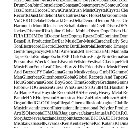
Drum
ConJoint
Consolation
Constant
Contemporary
Contour
Cont
Jazz
Croatia
Crocos
Crown
Crush
Crush Music
Crystal
Crystal Cle
Records
Dais
Dandelion
Dark Entries
Dark Horse
Darkroom
Data
Vu
DEKO
Delabel
Delmark
Delos
Delta
Demon
Demon Music Gr
Harmonia Mundi
Deutscher Schallplattenclub
Devil Discos
DFA
Jockey
Dischord
Discipline Global Mobile
Disco Doge
Disco Hal
ПЛАЩ
DJM
Do It
Doctor Jazz
Dogma Rgaza
Dol
Dominion
Dom
Beats
E A Production
Ear
Ear Music
Ear-Music
Earache
Early Sou
Ton
Electrecord
Electric
Electric Bird
Electrola
Electronic Emerge
Gem
Emergency
EMI
EMI America
EMI Electrola
EMI-Manhatt
Tapes
Erato
Ermitage
Escho
ESP-Disk
Estrus
Etage Noir
Eterna
Eu
Possum
Fat Wreck Chords
Favorit
Fellside
Festival Classique
Fict
Music
Four
Four Leaf Clover
Fox & His Friends
Fox Music
Free
And Buzzed
FY
Gala
Gama
Gama Musikverlags GmbH
Gamma
Man
Glitterbeat
Glitterhouse
Global
Global Records And Tapes
Gl
Hour
Gondwana
Good Boy
Good Time
Goodbye
Graduate
Grain
Fabbri
GTO
Guerssen
Guess Who
Guest Star
Gull
H&L
Haishan 
Art
Haute Areal
Hayride Records
HBS
Heavenly
Heavy Metal Re
Parade
HNE
Hollywood
Homestead
Hor Zu
Horizon
Horzu
Hot
Ho
Organ
Idiot
IGLOO
Illegal
Illegal Cinema
Illusion
Imagine Club
I
Music
Instant
Intercord
International
International Polydor Produc
Arts
ISO
Isotopia
ITM
J
J&R
Jagjaguwar
Jakarta
Janus
JAPO
JARO
Story
Jazz4ever
Jazzland
Jazzpoint
Jazztone
JB
JCOA
JDC
Jet
Jeton
Mistika
Karussell
Kavardak
Ken
Kent
Keytone
Kid Katana
KIDin