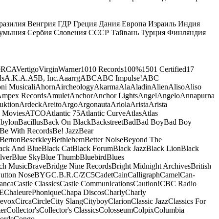
разилия
Венгрия
ГДР
Греция
Дания
Европа
Израиль
Индия
умыния
Сербия
Словения
СССР
Тайвань
Турция
Финляндия
e
RCA
Vertigo
Virgin
Warner
10
10 Records
100%
1501 Certified
17
ds
A.K.A.
A5B, Inc.
Aaarrg
ABC
ABC Impulse!
ABC
ni Musicali
Ahorn
Aircheology
Akarma
Ala
Aladin
Alien
Aliso
Aliso
mpex Records
Amulet
Anchor
Anchor Lights
Angel
Angelo
Annapurna
uktion
Ardeck
Areito
Argo
Argonauta
Ariola
Arista
Arista
 Movies
ATCO
Atlantic 75
Atlantic Curve
Atlas
Atlas
bylon
Bacillus
Back On Black
Backstreet
Bad
Bad Boy
Bad Boy
Be With Records
Be! Jazz
Bear
Berton
Beserkley
Bethlehem
Better Noise
Beyond The
ack And Blue
Black Cat
Black Forum
Black Jazz
Black Lion
Black
lver
Blue Sky
Blue Thumb
Bluebird
Blues
ch Music
Brave
Bridge Nine Records
Bright Midnight Archives
British
utton Nose
BYG
C.B.R.
C/Z
C5
Cadet
Cain
Calligraph
Camel
Can-
anca
Castle Classics
Castle Communications
Caution!
CBC Radio
E
ChaleurePhonique
Chapa Discos
Charly
Charly
nevox
Circa
Circle
City Slang
Cityboy
Clarion
Classic Jazz
Classics For
er
Collector's
Collector's Classics
Colosseum
Colpix
Columbia
orde
Congo