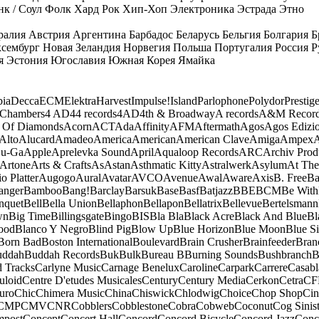
к / Соул
Фолк
Хард Рок
Хип-Хоп
Электроника
Эстрада
Этно
ралия
Австрия
Аргентина
Барбадос
Беларусь
Бельгия
Болгария
Б
сембург
Новая Зеландия
Норвегия
Польша
Португалия
Россия
Р
я
Эстония
Югославия
Южная Корея
Ямайка
ia
Decca
ECM
Elektra
Harvest
Impulse!
Island
Parlophone
Polydor
Prestig
 Chambers
4 AD
44 records
4AD
4th & Broadway
A records
A&M Recor
 Of Diamonds
Acorn
ACT
Ada
Affinity
AFM
Aftermath
Agos
Agos Edizio
Alto
Alucard
Amadeo
America
American
American Clave
Amiga
Ampex
A
u-Ga
Apple
Aprelevka Sound
April
Aqualoop Records
ARC
Archiv Prod
Artone
Arts & Crafts
As
Astan
Asthmatic Kitty
Astralwerk
Asylum
At The
o Platter
Augogo
Aural
Avatar
AVCO
Avenue
Awal
Aware
Axis
B. Free
Ba
anger
Bamboo
Bang!
Barclay
Barsuk
Base
Basf
Batjazz
BBE
BCM
Be With
nquet
Bell
Bella Union
Bellaphon
Bellapon
Bellatrix
Bellevue
Bertelsmann
wn
Big Time
Billingsgate
Bingo
BIS
Bla Bla
Black Acre
Black And Blue
Bl
ood
Blanco Y Negro
Blind Pig
Blow Up
Blue Horizon
Blue Moon
Blue Si
Born Bad
Boston International
Boulevard
Brain Crusher
Brainfeeder
Bran
uddah
Buddah Records
Buk
Bulk
Bureau B
Burning Sounds
Bushbranch
B
d Tracks
Carlyne Music
Carnage Benelux
Caroline
Carpark
Carrere
Casabl
uloid
Centre D'etudes Musicales
Century
Century Media
Cerkon
Cetra
CF
uro
Chic
Chimera Music
China
Chiswick
Chlodwig
Choice
Chop Shop
Ci
CMP
CMV
CNR
Cobblers
Cobblestone
Cobra
Cobweb
Coconut
Cog Sinist
post
Concept
Concert Hall
Concord
Concord Bicycle
Concord Jazz
Conc