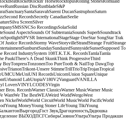
RockBeat
Rocket
Rockin' Horse
Rocktopus
Rolling Stones
Romuald
ove
Runt
Russian Disc
Rustblade
S&P
rai
Sanctuary
Santa
Saravah
Sareni Ducan
Sastruphon
Saturn
azz
Second Records
Secretly Canadian
Seelie
ature
Silva Screen
Silver
ompany
SMS
SNC
So Recordings
Solar
Solid
te
Sound Aspects
Sounds Of Subterrania
Sounds Superb
Soundtrack
on
Spotlight
SPV
SR International
Stage
Stage One
Star Song
Star Trak
Of Justice Records
Stormy Wave
Storyville
Strand
Strange Fruit
Strange
tertainment
Sunburst
Sunday
Sundazed
Sunnyside
Sunset
Supposed To
e Record Industry
System 108
T.K.
T.K. Records
Tamla
Tamla
he Pauki
There's A Dead Skunk
Think Progressive
Third
y Boy
Tonpress
Tonzonen
Too Pure
Tooth & Nail
Top Dawg
Top
sive
Trianon
Trikont-Unsere Stimme
Trill
Trio
Trip
Trojan
Tropical
e
UMC
UMe
Uni
UNI Records
Unicorn
Union Square
Unique
ont
Urbanoid Lab
Utopia
V180
V2
Vanguard
VANILLA
yl Lovers
VINYLCODES
Virgin
er Bros. Records
Warner Classics
Warner Music
Warner Music
We Want
We The Best
WEA
Weird World
Wergo
West
n Nickel
World
World Circuit
World Music
World Pacific
World
God
Young Money
Young Stoner Life
Young Tiki
Young
Балкантон
Выргород
Гост Звук
Драгоценность
Дядюшка
тделение ВЫХОД
ПСГ
Сибирь
Сияние
Ультра
Ультра Продакшн