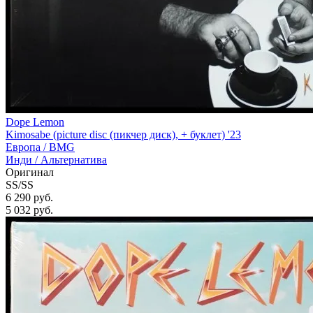
Dope Lemon
Kimosabe (picture disc (пикчер диск), + буклет) '23
Европа /
BMG
Инди / Альтернатива
Оригинал
SS/SS
6 290 руб.
5 032
руб.