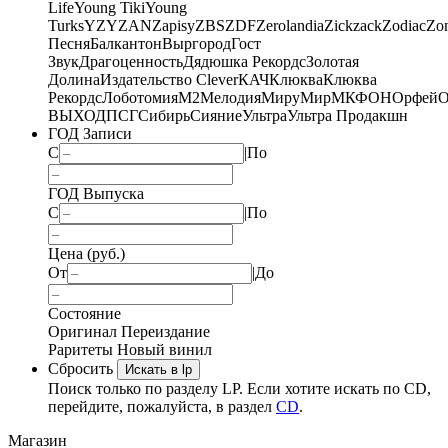
Life
Young Tiki
Young
Turks
YZY
ZAN
Zapisy
ZBS
ZDF
Zerolandia
Zickzack
Zodiac
Zo
Песня
Балкантон
Выргород
Гост
Звук
Драгоценность
Дядюшка Рекордс
Золотая
Долина
Издательство Clever
КАЧ
Клюква
Клюква
Рекордс
Лоботомия
М2
Мелодия
МируМир
МКФОН
Орфей
О
ВЫХОД
ПСГ
Сибирь
Сияние
Ультра
Ультра Продакшн
ГОД Записи
С
|
По
ГОД Выпуска
С
|
По
Цена (руб.)
От
|
До
Состояние
Оригинал
Переиздание
Раритеты
Новый винил
Сбросить
Искать в lp
Поиск только по разделу LP. Если хотите искать по CD,
перейдите, пожалуйста, в раздел
CD
.
Магазин