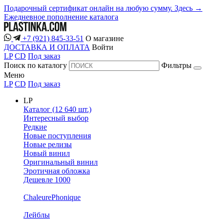
Подарочный сертификат онлайн на любую сумму. Здесь →
Ежедневное пополнение каталога
+7 (921) 845-33-51
О магазине
ДОСТАВКА И ОПЛАТА
Войти
LP
CD
Под заказ
Поиск по каталогу
Фильтры
Меню
LP
CD
Под заказ
LP
Каталог (12 640 шт.)
Интересный выбор
Редкие
Новые поступления
Новые релизы
Новый винил
Оригинальный винил
Эротичная обложка
Дешевле 1000
ChaleurePhonique
Лейблы