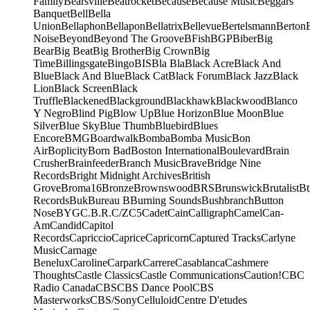
Family
Bearsville
Beatrocket
Because
Because Music
Beggars
Banquet
Bell
Bella
Union
Bellaphon
Bellapon
Bellatrix
Bellevue
Bertelsmann
Berton
Noise
Beyond
Beyond The Groove
BFish
BGP
Biber
Big
Bear
Big Beat
Big Brother
Big Crown
Big
Time
Billingsgate
Bingo
BIS
Bla Bla
Black Acre
Black And
Blue
Black And Blue
Black Cat
Black Forum
Black Jazz
Black
Lion
Black Screen
Black
Truffle
Blackened
Blackground
Blackhawk
Blackwood
Blanco
Y Negro
Blind Pig
Blow Up
Blue Horizon
Blue Moon
Blue
Silver
Blue Sky
Blue Thumb
Bluebird
Blues
Encore
BMG
Boardwalk
Bomba
Bomba Music
Bon
Air
Boplicity
Born Bad
Boston International
Boulevard
Brain
Crusher
Brainfeeder
Branch Music
Brave
Bridge Nine
Records
Bright Midnight Archives
British
Grove
Broma16
Bronze
Brownswood
BRS
Brunswick
Brutalist
Bt
Records
Buk
Bureau B
Burning Sounds
Bushbranch
Button
Nose
BYG
C.B.R.
C/Z
C5
Cadet
Cain
Calligraph
Camel
Can-
Am
Candid
Capitol
Records
Capriccio
Caprice
Capricorn
Captured Tracks
Carlyne
Music
Carnage
Benelux
Caroline
Carpark
Carrere
Casablanca
Cashmere
Thoughts
Castle Classics
Castle Communications
Caution!
CBC
Radio Canada
CBS
CBS Dance Pool
CBS
Masterworks
CBS/Sony
Celluloid
Centre D'etudes