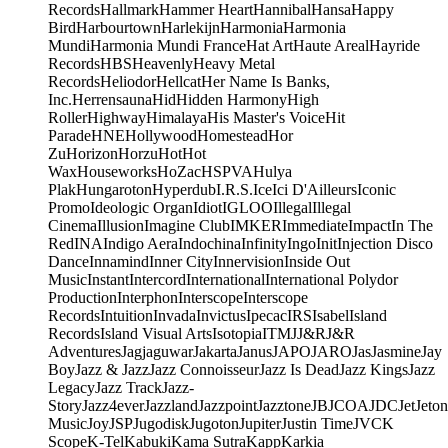
Records
Hallmark
Hammer Heart
Hannibal
Hansa
Happy
Bird
Harbourtown
Harlekijn
Harmonia
Harmonia
Mundi
Harmonia Mundi France
Hat Art
Haute Areal
Hayride
Records
HBS
Heavenly
Heavy Metal
Records
Heliodor
Hellcat
Her Name Is Banks,
Inc.
Herrensauna
Hid
Hidden Harmony
High
Roller
Highway
Himalaya
His Master's Voice
Hit
Parade
HNE
Hollywood
Homestead
Hor
Zu
Horizon
Horzu
Hot
Hot
Wax
Houseworks
HoZac
HSPVA
Hulya
Plak
Hungaroton
Hyperdub
I.R.S.
Ice
Ici D'Ailleurs
Iconic
Promo
Ideologic Organ
Idiot
IGLOO
Illegal
Illegal
Cinema
Illusion
Imagine Club
IMKER
Immediate
Impact
In The
Red
INA
Indigo Aera
Indochina
Infinity
Ingo
Init
Injection Disco
Dance
Innamind
Inner City
Innervision
Inside Out
Music
Instant
Intercord
International
International Polydor
Production
Interphon
Interscope
Interscope
Records
Intuition
Invada
Invictus
Ipecac
IRS
Isabel
Island
Records
Island Visual Arts
Isotopia
ITM
J
J&R
J&R
Adventures
Jagjaguwar
Jakarta
Janus
JAPO
JARO
Jas
Jasmine
Jay
Boy
Jazz & Jazz
Jazz Connoisseur
Jazz Is Dead
Jazz Kings
Jazz
Legacy
Jazz Track
Jazz-
Story
Jazz4ever
Jazzland
Jazzpoint
Jazztone
JB
JCOA
JDC
Jet
Jeton
Music
Joy
JSP
Jugodisk
Jugoton
Jupiter
Justin Time
JVC
K
Scope
K-Tel
Kabuki
Kama Sutra
Kapp
Karkia