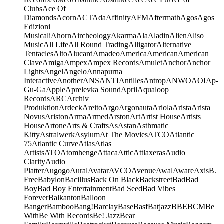
Clubs
Ace Of
Diamonds
Acorn
ACT
Ada
Affinity
AFM
Aftermath
Agos
Agos
Edizioni
Musicali
Ahorn
Aircheology
Akarma
Ala
Aladin
Alien
Aliso
Music
All Life
All Round Trading
Alligator
Alternative
Tentacles
Alto
Alucard
Amadeo
America
American
American
Clave
Amiga
Ampex
Ampex Records
Amulet
Anchor
Anchor
Lights
Angel
Angelo
Annapurna
Interactive
Another
ANS
ANTI
Antilles
Antrop
ANWO
AOI
Ap-
Gu-Ga
Apple
Aprelevka Sound
April
Aqualoop
Records
ARC
Archiv
Produktion
Ardeck
Areito
Argo
Argonauta
Ariola
Arista
Arista
Novus
Ariston
Arma
Armed
Arston
Art
Artist House
Artists
House
Artone
Arts & Crafts
As
Astan
Asthmatic
Kitty
Astralwerk
Asylum
At The Movies
ATCO
Atlantic
75
Atlantic Curve
Atlas
Atlas
Artists
ATO
Atomhenge
Attaca
Attic
Attlaxeras
Audio
Clarity
Audio
Platter
Augogo
Aural
Avatar
AVCO
Avenue
Awal
Aware
Axis
B.
Free
Babylon
Bacillus
Back On Black
Backstreet
Bad
Bad
Boy
Bad Boy Entertainment
Bad Seed
Bad Vibes
Forever
Balkanton
Balloon
Banger
Bamboo
Bang!
Barclay
Base
Basf
Batjazz
BBE
BCM
Be
With
Be With Records
Be! Jazz
Bear