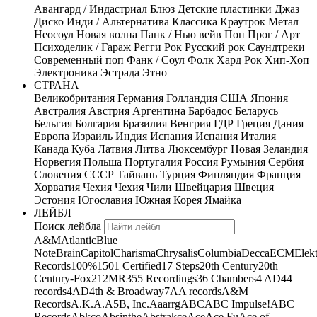
Авангард / Индастриал
Блюз
Детские пластинки
Джаз
Диско
Инди / Альтернатива
Классика
Краутрок
Метал
Неосоул
Новая волна
Панк / Нью вейв
Поп
Прог / Арт
Психоделик / Гараж
Регги
Рок
Русский рок
Саундтреки
Современный поп
Фанк / Соул
Фолк
Хард Рок
Хип-Хоп
Электроника
Эстрада
Этно
СТРАНА
Великобритания
Германия
Голландия
США
Япония
Австралия
Австрия
Аргентина
Барбадос
Беларусь
Бельгия
Болгария
Бразилия
Венгрия
ГДР
Греция
Дания
Европа
Израиль
Индия
Испания
Испания
Италия
Канада
Куба
Латвия
Литва
Люксембург
Новая Зеландия
Норвегия
Польша
Португалия
Россия
Румыния
Сербия
Словения
СССР
Тайвань
Турция
Финляндия
Франция
Хорватия
Чехия
Чехия
Чили
Швейцария
Швеция
Эстония
Югославия
Южная Корея
Ямайка
ЛЕЙБЛ
Поиск лейбла
A&M
Atlantic
Blue
Note
Brain
Capitol
Charisma
Chrysalis
Columbia
Decca
ECM
Elek
Records
100%
1501 Certified
17 Steps
20th Century
20th
Century-Fox
21
2MR
355 Recordings
36 Chambers
4 AD
44
records
4AD
4th & Broadway
7A
A records
A&M
Records
A.K.A.
A5B, Inc.
Aaarrg
ABC
ABC Impulse!
ABC
Records
Abkco
Absinthe
Abstrakce
Ace
Ace Fu
Ace of