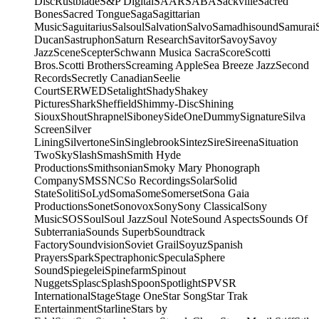
Disc
Rustblade
S&P Digital
SAAR
SABA
Sackville
Sacred
Bones
Sacred Tongue
Saga
Sagittarian
Music
Saguitarius
Salsoul
Salvation
Salvo
Samadhisound
Samurai
Ducan
Sastruphon
Saturn Research
Savitor
Savoy
Savoy
Jazz
Scene
Scepter
Schwann Musica Sacra
Score
Scotti
Bros.
Scotti Brothers
Screaming Apple
Sea Breeze Jazz
Second
Records
Secretly Canadian
Seelie
Court
SERWED
Setalight
Shady
Shakey
Pictures
Shark
Sheffield
Shimmy-Disc
Shining
Sioux
Shout
Shrapnel
Siboney
SideOneDummy
Signature
Silva
Screen
Silver
Lining
Silvertone
Sin
Singlebrook
Sintez
Sire
Sireena
Situation
Two
Sky
Slash
Smash
Smith Hyde
Productions
Smithsonian
Smoky Mary Phonograph
Company
SMS
SNC
So Recordings
Solar
Solid
State
Soliti
SoLyd
Soma
Some
Somerset
Sona Gaia
Productions
Sonet
Sonovox
Sony
Sony Classical
Sony
Music
SOS
Soul
Soul Jazz
Soul Note
Sound Aspects
Sounds Of
Subterrania
Sounds Superb
Soundtrack
Factory
Soundvision
Soviet Grail
Soyuz
Spanish
Prayers
Spark
Spectraphonic
Specula
Sphere
Sound
Spiegelei
Spinefarm
Spinout
Nuggets
Splasc
Splash
Spoon
Spotlight
SPV
SR
International
Stage
Stage One
Star Song
Star Trak
Entertainment
Starline
Stars by