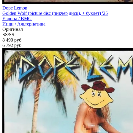
Dope Lemon
Golden Wolf (picture disc (пикчер диск), + буклет) '25
Европа /
BMG
Инди / Альтернатива
Оригинал
SS/SS
8 490 руб.
6 792
руб.