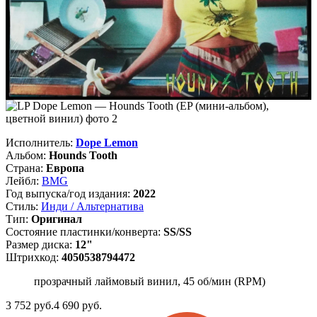
Исполнитель:
Dope Lemon
Альбом:
Hounds Tooth
Страна:
Европа
Лейбл:
BMG
Год выпуска/год издания:
2022
Стиль:
Инди / Альтернатива
Тип:
Оригинал
Состояние пластинки/конверта:
SS/SS
Размер диска:
12"
Штрихкод:
4050538794472
прозрачный лаймовый винил, 45 об/мин (RPM)
3 752
руб.
4 690 руб.