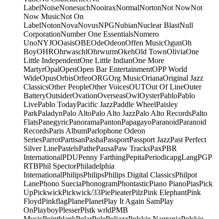
Label
Noise
Nonesuch
Nooirax
Normal
Norton
Not Now
Not
Now Music
Not On
Label
Noton
Nova
Novus
NPG
Nubian
Nuclear Blast
Null
Corporation
Number One Essentials
Numero
Uno
NYJO
Oasis
OBE
Ode
Odeon
Offen Music
Ogun
Oh
Boy
OHR
Ohrwaschl
Ohrwurm
Okeh
Old Town
Olivia
One
Little Independent
One Little Indian
One More
Martyr
Opal
Open
Open Bar Entertainment
OPP World
Wide
Opus
Orbis
Orfeo
ORG
Org Music
Oriana
Original Jazz
Classics
Other People
Other Voices
OUT
Out Of Line
Outer
Battery
Outsider
Ovation
Overseas
Owl
Oyster
Pablo
Pablo
Live
Pablo Today
Pacific Jazz
Paddle Wheel
Paisley
Park
Paladyn
Palo Alto
Palo Alto Jazz
Palo Alto Records
Palto
Flats
Panegyric
Panorama
Panton
Papagayo
Paranoid
Paranoid
Records
Paris Album
Parlophone Odeon
Series
Parrot
Partisan
Pasha
Passport
Passport Jazz
Past Perfect
Silver Line
Pastels
Pathe
Pausa
Paw Tracks
Pax
PBR
International
PDU
Penny Farthing
Pepita
Periodica
pgLang
PGP
RTB
Phil Spector
Philadelphia
International
Philips
Philips
Philips Digital Classics
Philpot
Lane
Phono Suecia
Phonogram
Phontastic
Piano Piano
Pias
Pick
Up
Pickwick
Pickwick/33
Pie
Pieater
Pilz
Pink Elephant
Pink
Floyd
Pinkflag
Plane
Planet
Play It Again Sam
Play
On
Playboy
Plesser
Plstk wrld
PMB
Music
Pointblank
Polar
Pole
Poljazz
Polskie Nagrania
Polskie