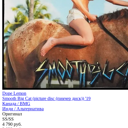
Dope Lemon
Smooth Big Cat (picture disc (пикчер диск)) '19
Канада /
BMG
Инди / Альтернатива
Оригинал
SS/SS
4 790 руб.