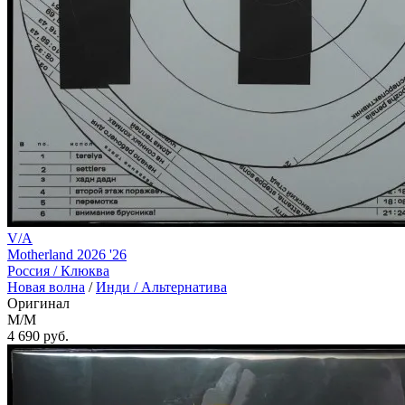
V/A
Motherland 2026 '26
Россия /
Клюква
Новая волна
/
Инди / Альтернатива
Оригинал
M/M
4 690
руб.