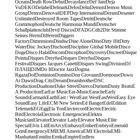
Oceans
Death Row
Debut
Decaydance
Def Jam
Deja
Vu
DEKO
Delabel
Delmark
Delos
Delta
Demon
Demon Music
Group
Demos
Denovali
DEP
Dep International
Deram
Desaster
Unlimited
Destroyed Room Tapes
Detriti
Deutsche
Grammophon
Deutsche Harmonia Mundi
Deutscher
Schallplattenclub
Devil Discos
DFA
DGC
dh2
Die Stimme
Seines Herrn
Different
Diggers
Factory
Dimensions
Dindisc
Dine Alone
Dino
Dirty Hit
Dirty
Water
Disc Jockey
Dischord
Discipline Global Mobile
Disco
Doge
Disco Halal
Discom
Discophon
Discovery
Discreet
Disque
Pointu
Disques Dreyfus
Disques Dreyfus
Disques
Festival
Disques Jacques Canetti
Disques Swing
Division
DJ
ПЛАЩ
DJM
Do It
Doctor Jazz
Dogma
Rgaza
Dol
Dominion
Domino
Don Giovanni
Dormouse
Down
At Dawn
Drag City
Dream
Dreambrother
DSC
Production
Dualtone
Duke Street
Dureco
Durium
Dusty Beats
E
A Production
Ear
Ear Music
Ear-Music
Earache
Early
Sounds
Earmark
Earth
East / West
East West
EastWest
Easy Eye
Sound
Easy Life
ECM New Series
Ed Banger
Edel
Edition
Telemark
EG
Egg
Ela Ton
Electrecord
Electric
Electric
Bird
Electrola
Electronic Emergencies
Elektra
Musician
Elevator
Elevator Lady
Elevator Music
Elite
Special
Elvis Ltd
EmArcy
Embassy
Ember
Embryo
Emerald
Gem
Emergency
EMI
EMI America
EMI Electrola
EMI-
Manhattan
Emidisc
Emika
Empire
Endless