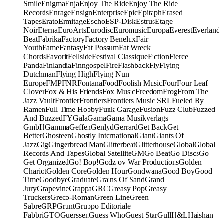
Smile
Enigma
Enja
Enjoy The Ride
Enjoy The Ride
Records
Enrage
Ensign
Enterprise
Epic
Epitaph
Erased
Tapes
Erato
Ermitage
Escho
ESP-Disk
Estrus
Etage
Noir
Eterna
EuroArts
Eurodisc
Euromusic
Europa
Everest
Everlan
Beat
Fabrika
Factory
Factory Benelux
Fair
Youth
Fame
Fantasy
Fat Possum
Fat Wreck
Chords
Favorit
Fellside
Festival Classique
Fiction
Fierce
Panda
Finlandia
Finngospel
Fire
Flashback
Fly
Flying
Dutchman
Flying High
Flying Nun
Europe
FMP
FNR
Fontana
Food
Foolish Music
Four
Four Leaf
Clover
Fox & His Friends
Fox Music
Freedom
Frog
From The
Jazz Vault
Frontier
Frontiers
Frontiers Music SRL
Fueled By
Ramen
Full Time Hobby
Funk Garage
Fusion
Fuzz Club
Fuzzed
And Buzzed
FY
Gala
Gama
Gama Musikverlags
GmbH
Gamma
Geffen
Genlyd
Gerrard
Get Back
Get
Better
Ghosteen
Ghostly International
Giant
Giants Of
Jazz
Gig
Gingerbread Man
Glitterbeat
Glitterhouse
Global
Global
Records And Tapes
Global Satellite
GM
Go Beat
Go Discs
Go
Get Organized
Go! Bop!
Godz ov War Productions
Golden
Chariot
Golden Core
Golden Hour
Gondwana
Good Boy
Good
Time
Goodbye
Graduate
Grains Of Sand
Grand
Jury
Grapevine
Grappa
GRC
Greasy Pop
Greasy
Truckers
Greco-Roman
Green Line
Green
Sabre
GRP
Grunt
Gruppo Editoriale
Fabbri
GTO
Guerssen
Guess Who
Guest Star
Gull
H&L
Haishan