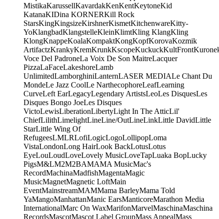
Mistika
Karussell
Kavardak
Ken
Kent
Keytone
Kid
Katana
KIDina KORNER
Kill Rock
Stars
King
Kingsize
Kirshner
Kismet
Kitchenware
Kitty-
Yo
Klangbad
Klangstelle
Klein
Klimt
Kling Klang
Kling
Klong
Knappe
Koala
Kompakt
Kong
Kopf
Korova
Kozmik
Artifactz
Kranky
Krem
Krunk
Kscope
Kuckuck
KultFront
Kurone
Voce Del Padrone
La Voix De Son Maitre
Lacquer
Pizza
LaFace
Lakeshore
Lamb
Unlimited
Lamborghini
Lantern
LASER MEDIA
Le Chant Du
Monde
Le Jazz Cool
Le Narthecophore
Leaf
Learning
Curve
Left Ear
Legacy
Legendary Artists
Leo
Les Disques
Les
Disques Bongo Joe
Les Disques
Victo
Lewis
Liberation
Liberty
Light In The Attic
Lil'
Chief
Lilith
Limelight
Line
Line/OutLine
Link
Little David
Little
Star
Little Wing Of
Refugees
LMLR
Lofi
Logic
Logo
Lollipop
Loma
Vista
London
Long Hair
Look Back
Lotus
Lotus
Eye
Lou
Loud
Love
Lovely Music
LoveTap
Luaka Bop
Lucky
Pigs
M&L
M2
M2BA
MA
MA Music
Mac's
Record
Machina
Madfish
Magenta
Magic
Music
Magnet
Magnetic Loft
Main
Event
Mainstream
MAM
Mama Barley
Mama Told
Ya
Mango
Manhattan
Manic Ears
Manticore
Marathon Media
International
Marc On Wax
Marifon
Marvel
Maschina
Maschina
Records
Mascot
Mascot Label Group
Mass Appeal
Mass