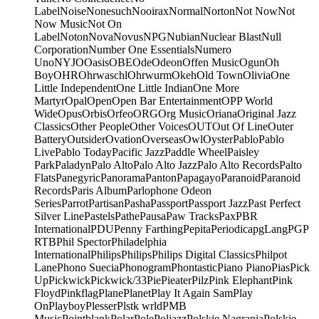
Label
Noise
Nonesuch
Nooirax
Normal
Norton
Not Now
Not
Now Music
Not On
Label
Noton
Nova
Novus
NPG
Nubian
Nuclear Blast
Null
Corporation
Number One Essentials
Numero
Uno
NYJO
Oasis
OBE
Ode
Odeon
Offen Music
Ogun
Oh
Boy
OHR
Ohrwaschl
Ohrwurm
Okeh
Old Town
Olivia
One
Little Independent
One Little Indian
One More
Martyr
Opal
Open
Open Bar Entertainment
OPP World
Wide
Opus
Orbis
Orfeo
ORG
Org Music
Oriana
Original Jazz
Classics
Other People
Other Voices
OUT
Out Of Line
Outer
Battery
Outsider
Ovation
Overseas
Owl
Oyster
Pablo
Pablo
Live
Pablo Today
Pacific Jazz
Paddle Wheel
Paisley
Park
Paladyn
Palo Alto
Palo Alto Jazz
Palo Alto Records
Palto
Flats
Panegyric
Panorama
Panton
Papagayo
Paranoid
Paranoid
Records
Paris Album
Parlophone Odeon
Series
Parrot
Partisan
Pasha
Passport
Passport Jazz
Past Perfect
Silver Line
Pastels
Pathe
Pausa
Paw Tracks
Pax
PBR
International
PDU
Penny Farthing
Pepita
Periodica
pgLang
PGP
RTB
Phil Spector
Philadelphia
International
Philips
Philips
Philips Digital Classics
Philpot
Lane
Phono Suecia
Phonogram
Phontastic
Piano Piano
Pias
Pick
Up
Pickwick
Pickwick/33
Pie
Pieater
Pilz
Pink Elephant
Pink
Floyd
Pinkflag
Plane
Planet
Play It Again Sam
Play
On
Playboy
Plesser
Plstk wrld
PMB
Music
Pointblank
Polar
Pole
Poljazz
Polskie Nagrania
Polskie