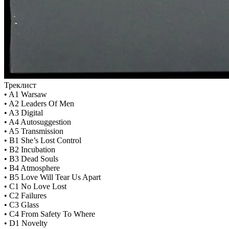
Треклист
• A1 Warsaw
• A2 Leaders Of Men
• A3 Digital
• A4 Autosuggestion
• A5 Transmission
• B1 She’s Lost Control
• B2 Incubation
• B3 Dead Souls
• B4 Atmosphere
• B5 Love Will Tear Us Apart
• C1 No Love Lost
• C2 Failures
• C3 Glass
• C4 From Safety To Where
• D1 Novelty