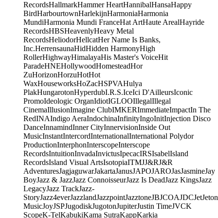
Records
Hallmark
Hammer Heart
Hannibal
Hansa
Happy
Bird
Harbourtown
Harlekijn
Harmonia
Harmonia
Mundi
Harmonia Mundi France
Hat Art
Haute Areal
Hayride
Records
HBS
Heavenly
Heavy Metal
Records
Heliodor
Hellcat
Her Name Is Banks,
Inc.
Herrensauna
Hid
Hidden Harmony
High
Roller
Highway
Himalaya
His Master's Voice
Hit
Parade
HNE
Hollywood
Homestead
Hor
Zu
Horizon
Horzu
Hot
Hot
Wax
Houseworks
HoZac
HSPVA
Hulya
Plak
Hungaroton
Hyperdub
I.R.S.
Ice
Ici D'Ailleurs
Iconic
Promo
Ideologic Organ
Idiot
IGLOO
Illegal
Illegal
Cinema
Illusion
Imagine Club
IMKER
Immediate
Impact
In The
Red
INA
Indigo Aera
Indochina
Infinity
Ingo
Init
Injection Disco
Dance
Innamind
Inner City
Innervision
Inside Out
Music
Instant
Intercord
International
International Polydor
Production
Interphon
Interscope
Interscope
Records
Intuition
Invada
Invictus
Ipecac
IRS
Isabel
Island
Records
Island Visual Arts
Isotopia
ITM
J
J&R
J&R
Adventures
Jagjaguwar
Jakarta
Janus
JAPO
JARO
Jas
Jasmine
Jay
Boy
Jazz & Jazz
Jazz Connoisseur
Jazz Is Dead
Jazz Kings
Jazz
Legacy
Jazz Track
Jazz-
Story
Jazz4ever
Jazzland
Jazzpoint
Jazztone
JB
JCOA
JDC
Jet
Jeton
Music
Joy
JSP
Jugodisk
Jugoton
Jupiter
Justin Time
JVC
K
Scope
K-Tel
Kabuki
Kama Sutra
Kapp
Karkia