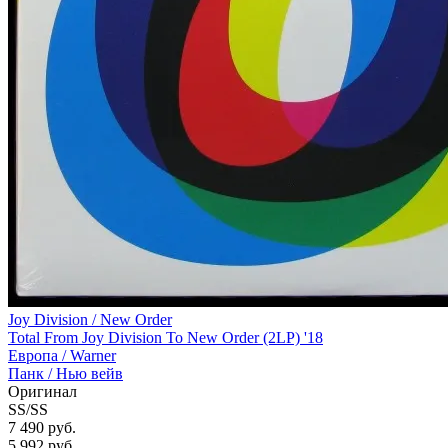
Joy Division / New Order
Total From Joy Division To New Order (2LP) '18
Европа /
Warner
Панк / Нью вейв
Оригинал
SS/SS
7 490 руб.
5 992
руб.