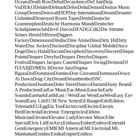
Oceans
Death Row
Debut
Decaydance
Def Jam
Deja
Vu
DEKO
Delabel
Delmark
Delos
Delta
Demon
Demon Music
Group
Demos
Denovali
DEP
Dep International
Deram
Desaster
Unlimited
Destroyed Room Tapes
Detriti
Deutsche
Grammophon
Deutsche Harmonia Mundi
Deutscher
Schallplattenclub
Devil Discos
DFA
DGC
dh2
Die Stimme
Seines Herrn
Different
Diggers
Factory
Dimensions
Dindisc
Dine Alone
Dino
Dirty Hit
Dirty
Water
Disc Jockey
Dischord
Discipline Global Mobile
Disco
Doge
Disco Halal
Discom
Discophon
Discovery
Discreet
Disque
Pointu
Disques Dreyfus
Disques Dreyfus
Disques
Festival
Disques Jacques Canetti
Disques Swing
Division
DJ
ПЛАЩ
DJM
Do It
Doctor Jazz
Dogma
Rgaza
Dol
Dominion
Domino
Don Giovanni
Dormouse
Down
At Dawn
Drag City
Dream
Dreambrother
DSC
Production
Dualtone
Duke Street
Dureco
Durium
Dusty Beats
E
A Production
Ear
Ear Music
Ear-Music
Earache
Early
Sounds
Earmark
Earth
East / West
East West
EastWest
Easy Eye
Sound
Easy Life
ECM New Series
Ed Banger
Edel
Edition
Telemark
EG
Egg
Ela Ton
Electrecord
Electric
Electric
Bird
Electrola
Electronic Emergencies
Elektra
Musician
Elevator
Elevator Lady
Elevator Music
Elite
Special
Elvis Ltd
EmArcy
Embassy
Ember
Embryo
Emerald
Gem
Emergency
EMI
EMI America
EMI Electrola
EMI-
Manhattan
Emidisc
Emika
Empire
Endless