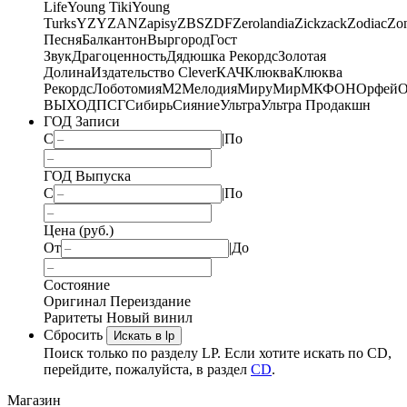
Life
Young Tiki
Young
Turks
YZY
ZAN
Zapisy
ZBS
ZDF
Zerolandia
Zickzack
Zodiac
Zo
Песня
Балкантон
Выргород
Гост
Звук
Драгоценность
Дядюшка Рекордс
Золотая
Долина
Издательство Clever
КАЧ
Клюква
Клюква
Рекордс
Лоботомия
М2
Мелодия
МируМир
МКФОН
Орфей
О
ВЫХОД
ПСГ
Сибирь
Сияние
Ультра
Ультра Продакшн
ГОД Записи
С
|
По
ГОД Выпуска
С
|
По
Цена (руб.)
От
|
До
Состояние
Оригинал
Переиздание
Раритеты
Новый винил
Сбросить
Искать в lp
Поиск только по разделу LP. Если хотите искать по CD,
перейдите, пожалуйста, в раздел
CD
.
Магазин