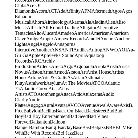
Clubs
Ace Of
Diamonds
Acorn
ACT
Ada
Affinity
AFM
Aftermath
Agos
Agos
Edizioni
Musicali
Ahorn
Aircheology
Akarma
Ala
Aladin
Alien
Aliso
Music
All Life
All Round Trading
Alligator
Alternative
Tentacles
Alto
Alucard
Amadeo
America
American
American
Clave
Amiga
Ampex
Ampex Records
Amulet
Anchor
Anchor
Lights
Angel
Angelo
Annapurna
Interactive
Another
ANS
ANTI
Antilles
Antrop
ANWO
AOI
Ap-
Gu-Ga
Apple
Aprelevka Sound
April
Aqualoop
Records
ARC
Archiv
Produktion
Ardeck
Areito
Argo
Argonauta
Ariola
Arista
Arista
Novus
Ariston
Arma
Armed
Arston
Art
Artist House
Artists
House
Artone
Arts & Crafts
As
Astan
Asthmatic
Kitty
Astralwerk
Asylum
At The Movies
ATCO
Atlantic
75
Atlantic Curve
Atlas
Atlas
Artists
ATO
Atomhenge
Attaca
Attic
Attlaxeras
Audio
Clarity
Audio
Platter
Augogo
Aural
Avatar
AVCO
Avenue
Awal
Aware
Axis
B.
Free
Babylon
Bacillus
Back On Black
Backstreet
Bad
Bad
Boy
Bad Boy Entertainment
Bad Seed
Bad Vibes
Forever
Balkanton
Balloon
Banger
Bamboo
Bang!
Barclay
Base
Basf
Batjazz
BBE
BCM
Be
With
Be With Records
Be! Jazz
Bear