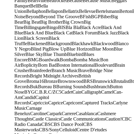
Family
Bearsville
Beatrocket
Because
Because Music
Beggars
Banquet
Bell
Bella
Union
Bellaphon
Bellapon
Bellatrix
Bellevue
Bertelsmann
Berton
Noise
Beyond
Beyond The Groove
BFish
BGP
Biber
Big
Bear
Big Beat
Big Brother
Big Crown
Big
Time
Billingsgate
Bingo
BIS
Bla Bla
Black Acre
Black And
Blue
Black And Blue
Black Cat
Black Forum
Black Jazz
Black
Lion
Black Screen
Black
Truffle
Blackened
Blackground
Blackhawk
Blackwood
Blanco
Y Negro
Blind Pig
Blow Up
Blue Horizon
Blue Moon
Blue
Silver
Blue Sky
Blue Thumb
Bluebird
Blues
Encore
BMG
Boardwalk
Bomba
Bomba Music
Bon
Air
Boplicity
Born Bad
Boston International
Boulevard
Brain
Crusher
Brainfeeder
Branch Music
Brave
Bridge Nine
Records
Bright Midnight Archives
British
Grove
Broma16
Bronze
Brownswood
BRS
Brunswick
Brutalist
Bt
Records
Buk
Bureau B
Burning Sounds
Bushbranch
Button
Nose
BYG
C.B.R.
C/Z
C5
Cadet
Cain
Calligraph
Camel
Can-
Am
Candid
Capitol
Records
Capriccio
Caprice
Capricorn
Captured Tracks
Carlyne
Music
Carnage
Benelux
Caroline
Carpark
Carrere
Casablanca
Cashmere
Thoughts
Castle Classics
Castle Communications
Caution!
CBC
Radio Canada
CBS
CBS Dance Pool
CBS
Masterworks
CBS/Sony
Celluloid
Centre D'etudes