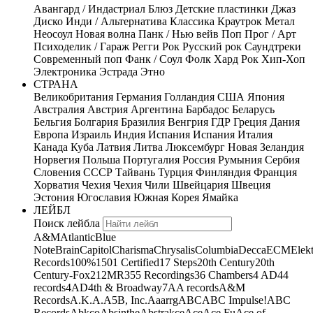
Авангард / Индастриал
Блюз
Детские пластинки
Джаз
Диско
Инди / Альтернатива
Классика
Краутрок
Метал
Неосоул
Новая волна
Панк / Нью вейв
Поп
Прог / Арт
Психоделик / Гараж
Регги
Рок
Русский рок
Саундтреки
Современный поп
Фанк / Соул
Фолк
Хард Рок
Хип-Хоп
Электроника
Эстрада
Этно
СТРАНА
Великобритания
Германия
Голландия
США
Япония
Австралия
Австрия
Аргентина
Барбадос
Беларусь
Бельгия
Болгария
Бразилия
Венгрия
ГДР
Греция
Дания
Европа
Израиль
Индия
Испания
Испания
Италия
Канада
Куба
Латвия
Литва
Люксембург
Новая Зеландия
Норвегия
Польша
Португалия
Россия
Румыния
Сербия
Словения
СССР
Тайвань
Турция
Финляндия
Франция
Хорватия
Чехия
Чехия
Чили
Швейцария
Швеция
Эстония
Югославия
Южная Корея
Ямайка
ЛЕЙБЛ
Поиск лейбла
A&M
Atlantic
Blue
Note
Brain
Capitol
Charisma
Chrysalis
Columbia
Decca
ECM
Elek
Records
100%
1501 Certified
17 Steps
20th Century
20th
Century-Fox
21
2MR
355 Recordings
36 Chambers
4 AD
44
records
4AD
4th & Broadway
7A
A records
A&M
Records
A.K.A.
A5B, Inc.
Aaarrg
ABC
ABC Impulse!
ABC
Records
Abkco
Absinthe
Abstrakce
Ace
Ace Fu
Ace of