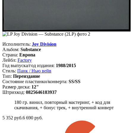
Исполнитель:
Joy Division
Альбом:
Substance
Страна:
Европа
Лейбл:
Factory
Год выпуска/год издания:
1988/2015
Стиль:
Панк / Нью вейв
Тип:
Переиздание
Состояние пластинки/конверта:
SS/SS
Размер диска:
12"
Штрихкод:
0825646183937
180 гр. винил, повторный мастеринг, + код для
скачивания, + бонус трек, + внутренний конверт
5 352
руб.
6 690 руб.