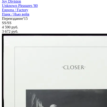
Joy Division
Unknown Pleasures '80
Европа /
Factory
Панк / Нью вейв
Переиздание'15
SS/SS
4 590 руб.
3 672
руб.