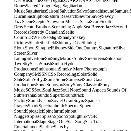
Disc
Rustblade
S&P Digital
SAAR
SABA
Sackville
Sacred
Bones
Sacred Tongue
Saga
Sagittarian
Music
Saguitarius
Salsoul
Salvation
Salvo
Samadhisound
Samurai
Ducan
Sastruphon
Saturn Research
Savitor
Savoy
Savoy
Jazz
Scene
Scepter
Schwann Musica Sacra
Score
Scotti
Bros.
Scotti Brothers
Screaming Apple
Sea Breeze Jazz
Second
Records
Secretly Canadian
Seelie
Court
SERWED
Setalight
Shady
Shakey
Pictures
Shark
Sheffield
Shimmy-Disc
Shining
Sioux
Shout
Shrapnel
Siboney
SideOneDummy
Signature
Silva
Screen
Silver
Lining
Silvertone
Sin
Singlebrook
Sintez
Sire
Sireena
Situation
Two
Sky
Slash
Smash
Smith Hyde
Productions
Smithsonian
Smoky Mary Phonograph
Company
SMS
SNC
So Recordings
Solar
Solid
State
Soliti
SoLyd
Soma
Some
Somerset
Sona Gaia
Productions
Sonet
Sonovox
Sony
Sony Classical
Sony
Music
SOS
Soul
Soul Jazz
Soul Note
Sound Aspects
Sounds Of
Subterrania
Sounds Superb
Soundtrack
Factory
Soundvision
Soviet Grail
Soyuz
Spanish
Prayers
Spark
Spectraphonic
Specula
Sphere
Sound
Spiegelei
Spinefarm
Spinout
Nuggets
Splasc
Splash
Spoon
Spotlight
SPV
SR
International
Stage
Stage One
Star Song
Star Trak
Entertainment
Starline
Stars by