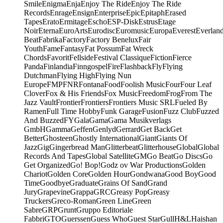
Smile
Enigma
Enja
Enjoy The Ride
Enjoy The Ride
Records
Enrage
Ensign
Enterprise
Epic
Epitaph
Erased
Tapes
Erato
Ermitage
Escho
ESP-Disk
Estrus
Etage
Noir
Eterna
EuroArts
Eurodisc
Euromusic
Europa
Everest
Everlan
Beat
Fabrika
Factory
Factory Benelux
Fair
Youth
Fame
Fantasy
Fat Possum
Fat Wreck
Chords
Favorit
Fellside
Festival Classique
Fiction
Fierce
Panda
Finlandia
Finngospel
Fire
Flashback
Fly
Flying
Dutchman
Flying High
Flying Nun
Europe
FMP
FNR
Fontana
Food
Foolish Music
Four
Four Leaf
Clover
Fox & His Friends
Fox Music
Freedom
Frog
From The
Jazz Vault
Frontier
Frontiers
Frontiers Music SRL
Fueled By
Ramen
Full Time Hobby
Funk Garage
Fusion
Fuzz Club
Fuzzed
And Buzzed
FY
Gala
Gama
Gama Musikverlags
GmbH
Gamma
Geffen
Genlyd
Gerrard
Get Back
Get
Better
Ghosteen
Ghostly International
Giant
Giants Of
Jazz
Gig
Gingerbread Man
Glitterbeat
Glitterhouse
Global
Global
Records And Tapes
Global Satellite
GM
Go Beat
Go Discs
Go
Get Organized
Go! Bop!
Godz ov War Productions
Golden
Chariot
Golden Core
Golden Hour
Gondwana
Good Boy
Good
Time
Goodbye
Graduate
Grains Of Sand
Grand
Jury
Grapevine
Grappa
GRC
Greasy Pop
Greasy
Truckers
Greco-Roman
Green Line
Green
Sabre
GRP
Grunt
Gruppo Editoriale
Fabbri
GTO
Guerssen
Guess Who
Guest Star
Gull
H&L
Haishan