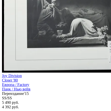
Joy Division
Closer '80
Европа /
Factory
Панк / Нью вейв
Переиздание'15
SS/SS
5 490 руб.
4 392
руб.