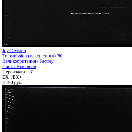
Joy Division
Transmission (макси сингл) '80
Великобритания /
Factory
Панк / Нью вейв
Переиздание'81
EX+/EX+
8 790
руб.