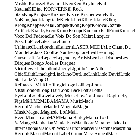
Mistika
Karussell
Kavardak
Ken
Kent
Keytone
Kid
Katana
KIDina KORNER
Kill Rock
Stars
King
Kingsize
Kirshner
Kismet
Kitchenware
Kitty-
Yo
Klangbad
Klangstelle
Klein
Klimt
Kling Klang
Kling
Klong
Knappe
Koala
Kompakt
Kong
Kopf
Korova
Kozmik
Artifactz
Kranky
Krem
Krunk
Kscope
Kuckuck
KultFront
Kurone
Voce Del Padrone
La Voix De Son Maitre
Lacquer
Pizza
LaFace
Lakeshore
Lamb
Unlimited
Lamborghini
Lantern
LASER MEDIA
Le Chant Du
Monde
Le Jazz Cool
Le Narthecophore
Leaf
Learning
Curve
Left Ear
Legacy
Legendary Artists
Leo
Les Disques
Les
Disques Bongo Joe
Les Disques
Victo
Lewis
Liberation
Liberty
Light In The Attic
Lil'
Chief
Lilith
Limelight
Line
Line/OutLine
Link
Little David
Little
Star
Little Wing Of
Refugees
LMLR
Lofi
Logic
Logo
Lollipop
Loma
Vista
London
Long Hair
Look Back
Lotus
Lotus
Eye
Lou
Loud
Love
Lovely Music
LoveTap
Luaka Bop
Lucky
Pigs
M&L
M2
M2BA
MA
MA Music
Mac's
Record
Machina
Madfish
Magenta
Magic
Music
Magnet
Magnetic Loft
Main
Event
Mainstream
MAM
Mama Barley
Mama Told
Ya
Mango
Manhattan
Manic Ears
Manticore
Marathon Media
International
Marc On Wax
Marifon
Marvel
Maschina
Maschina
Records
Mascot
Mascot Label Group
Mass Appeal
Mass