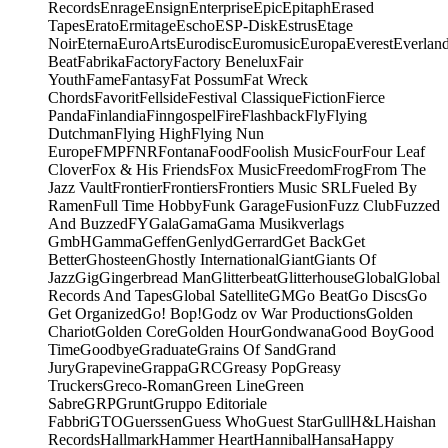
Records
Enrage
Ensign
Enterprise
Epic
Epitaph
Erased
Tapes
Erato
Ermitage
Escho
ESP-Disk
Estrus
Etage
Noir
Eterna
EuroArts
Eurodisc
Euromusic
Europa
Everest
Everlan
Beat
Fabrika
Factory
Factory Benelux
Fair
Youth
Fame
Fantasy
Fat Possum
Fat Wreck
Chords
Favorit
Fellside
Festival Classique
Fiction
Fierce
Panda
Finlandia
Finngospel
Fire
Flashback
Fly
Flying
Dutchman
Flying High
Flying Nun
Europe
FMP
FNR
Fontana
Food
Foolish Music
Four
Four Leaf
Clover
Fox & His Friends
Fox Music
Freedom
Frog
From The
Jazz Vault
Frontier
Frontiers
Frontiers Music SRL
Fueled By
Ramen
Full Time Hobby
Funk Garage
Fusion
Fuzz Club
Fuzzed
And Buzzed
FY
Gala
Gama
Gama Musikverlags
GmbH
Gamma
Geffen
Genlyd
Gerrard
Get Back
Get
Better
Ghosteen
Ghostly International
Giant
Giants Of
Jazz
Gig
Gingerbread Man
Glitterbeat
Glitterhouse
Global
Global
Records And Tapes
Global Satellite
GM
Go Beat
Go Discs
Go
Get Organized
Go! Bop!
Godz ov War Productions
Golden
Chariot
Golden Core
Golden Hour
Gondwana
Good Boy
Good
Time
Goodbye
Graduate
Grains Of Sand
Grand
Jury
Grapevine
Grappa
GRC
Greasy Pop
Greasy
Truckers
Greco-Roman
Green Line
Green
Sabre
GRP
Grunt
Gruppo Editoriale
Fabbri
GTO
Guerssen
Guess Who
Guest Star
Gull
H&L
Haishan
Records
Hallmark
Hammer Heart
Hannibal
Hansa
Happy