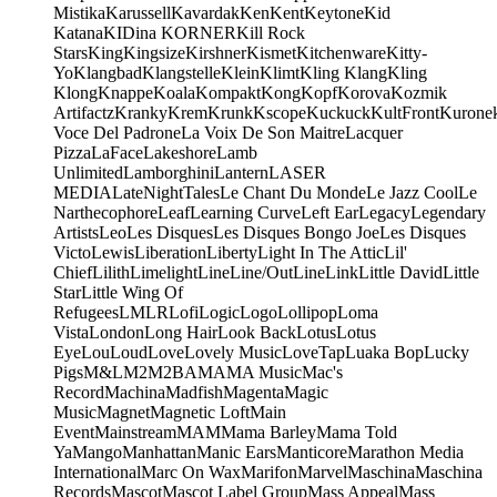
Mistika
Karussell
Kavardak
Ken
Kent
Keytone
Kid
Katana
KIDina KORNER
Kill Rock
Stars
King
Kingsize
Kirshner
Kismet
Kitchenware
Kitty-
Yo
Klangbad
Klangstelle
Klein
Klimt
Kling Klang
Kling
Klong
Knappe
Koala
Kompakt
Kong
Kopf
Korova
Kozmik
Artifactz
Kranky
Krem
Krunk
Kscope
Kuckuck
KultFront
Kurone
Voce Del Padrone
La Voix De Son Maitre
Lacquer
Pizza
LaFace
Lakeshore
Lamb
Unlimited
Lamborghini
Lantern
LASER
MEDIA
LateNightTales
Le Chant Du Monde
Le Jazz Cool
Le
Narthecophore
Leaf
Learning Curve
Left Ear
Legacy
Legendary
Artists
Leo
Les Disques
Les Disques Bongo Joe
Les Disques
Victo
Lewis
Liberation
Liberty
Light In The Attic
Lil'
Chief
Lilith
Limelight
Line
Line/OutLine
Link
Little David
Little
Star
Little Wing Of
Refugees
LMLR
Lofi
Logic
Logo
Lollipop
Loma
Vista
London
Long Hair
Look Back
Lotus
Lotus
Eye
Lou
Loud
Love
Lovely Music
LoveTap
Luaka Bop
Lucky
Pigs
M&L
M2
M2BA
MA
MA Music
Mac's
Record
Machina
Madfish
Magenta
Magic
Music
Magnet
Magnetic Loft
Main
Event
Mainstream
MAM
Mama Barley
Mama Told
Ya
Mango
Manhattan
Manic Ears
Manticore
Marathon Media
International
Marc On Wax
Marifon
Marvel
Maschina
Maschina
Records
Mascot
Mascot Label Group
Mass Appeal
Mass