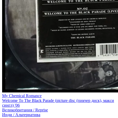
My Chemical Romance
Welcome To The Black Parade (picture disc (пикчер диск), макси
сингл) '06
Великобритания /
Reprise
Инди / Альтернатива