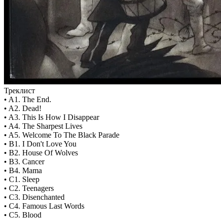
Треклист
• A1. The End.
• A2. Dead!
• A3. This Is How I Disappear
• A4. The Sharpest Lives
• A5. Welcome To The Black Parade
• B1. I Don't Love You
• B2. House Of Wolves
• B3. Cancer
• B4. Mama
• C1. Sleep
• C2. Teenagers
• C3. Disenchanted
• C4. Famous Last Words
• C5. Blood