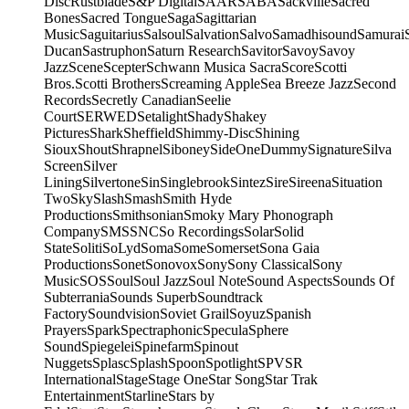
Disc
Rustblade
S&P Digital
SAAR
SABA
Sackville
Sacred
Bones
Sacred Tongue
Saga
Sagittarian
Music
Saguitarius
Salsoul
Salvation
Salvo
Samadhisound
Samurai
Ducan
Sastruphon
Saturn Research
Savitor
Savoy
Savoy
Jazz
Scene
Scepter
Schwann Musica Sacra
Score
Scotti
Bros.
Scotti Brothers
Screaming Apple
Sea Breeze Jazz
Second
Records
Secretly Canadian
Seelie
Court
SERWED
Setalight
Shady
Shakey
Pictures
Shark
Sheffield
Shimmy-Disc
Shining
Sioux
Shout
Shrapnel
Siboney
SideOneDummy
Signature
Silva
Screen
Silver
Lining
Silvertone
Sin
Singlebrook
Sintez
Sire
Sireena
Situation
Two
Sky
Slash
Smash
Smith Hyde
Productions
Smithsonian
Smoky Mary Phonograph
Company
SMS
SNC
So Recordings
Solar
Solid
State
Soliti
SoLyd
Soma
Some
Somerset
Sona Gaia
Productions
Sonet
Sonovox
Sony
Sony Classical
Sony
Music
SOS
Soul
Soul Jazz
Soul Note
Sound Aspects
Sounds Of
Subterrania
Sounds Superb
Soundtrack
Factory
Soundvision
Soviet Grail
Soyuz
Spanish
Prayers
Spark
Spectraphonic
Specula
Sphere
Sound
Spiegelei
Spinefarm
Spinout
Nuggets
Splasc
Splash
Spoon
Spotlight
SPV
SR
International
Stage
Stage One
Star Song
Star Trak
Entertainment
Starline
Stars by