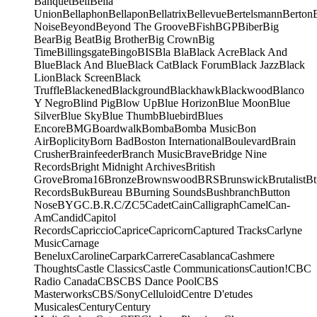
Banquet
Bell
Bella
Union
Bellaphon
Bellapon
Bellatrix
Bellevue
Bertelsmann
Berton
Noise
Beyond
Beyond The Groove
BFish
BGP
Biber
Big
Bear
Big Beat
Big Brother
Big Crown
Big
Time
Billingsgate
Bingo
BIS
Bla Bla
Black Acre
Black And
Blue
Black And Blue
Black Cat
Black Forum
Black Jazz
Black
Lion
Black Screen
Black
Truffle
Blackened
Blackground
Blackhawk
Blackwood
Blanco
Y Negro
Blind Pig
Blow Up
Blue Horizon
Blue Moon
Blue
Silver
Blue Sky
Blue Thumb
Bluebird
Blues
Encore
BMG
Boardwalk
Bomba
Bomba Music
Bon
Air
Boplicity
Born Bad
Boston International
Boulevard
Brain
Crusher
Brainfeeder
Branch Music
Brave
Bridge Nine
Records
Bright Midnight Archives
British
Grove
Broma16
Bronze
Brownswood
BRS
Brunswick
Brutalist
Bt
Records
Buk
Bureau B
Burning Sounds
Bushbranch
Button
Nose
BYG
C.B.R.
C/Z
C5
Cadet
Cain
Calligraph
Camel
Can-
Am
Candid
Capitol
Records
Capriccio
Caprice
Capricorn
Captured Tracks
Carlyne
Music
Carnage
Benelux
Caroline
Carpark
Carrere
Casablanca
Cashmere
Thoughts
Castle Classics
Castle Communications
Caution!
CBC
Radio Canada
CBS
CBS Dance Pool
CBS
Masterworks
CBS/Sony
Celluloid
Centre D'etudes
Musicales
Century
Century