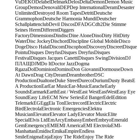
Vu
DEKO
Delabel
Delmark
Delos
Delta
Demon
Demon Music
Group
Demos
Denovali
DEP
Dep International
Deram
Desaster
Unlimited
Destroyed Room Tapes
Detriti
Deutsche
Grammophon
Deutsche Harmonia Mundi
Deutscher
Schallplattenclub
Devil Discos
DFA
DGC
dh2
Die Stimme
Seines Herrn
Different
Diggers
Factory
Dimensions
Dindisc
Dine Alone
Dino
Dirty Hit
Dirty
Water
Disc Jockey
Dischord
Discipline Global Mobile
Disco
Doge
Disco Halal
Discom
Discophon
Discovery
Discreet
Disque
Pointu
Disques Dreyfus
Disques Dreyfus
Disques
Festival
Disques Jacques Canetti
Disques Swing
Division
DJ
ПЛАЩ
DJM
Do It
Doctor Jazz
Dogma
Rgaza
Dol
Dominion
Domino
Don Giovanni
Dormouse
Down
At Dawn
Drag City
Dream
Dreambrother
DSC
Production
Dualtone
Duke Street
Dureco
Durium
Dusty Beats
E
A Production
Ear
Ear Music
Ear-Music
Earache
Early
Sounds
Earmark
Earth
East / West
East West
EastWest
Easy Eye
Sound
Easy Life
ECM New Series
Ed Banger
Edel
Edition
Telemark
EG
Egg
Ela Ton
Electrecord
Electric
Electric
Bird
Electrola
Electronic Emergencies
Elektra
Musician
Elevator
Elevator Lady
Elevator Music
Elite
Special
Elvis Ltd
EmArcy
Embassy
Ember
Embryo
Emerald
Gem
Emergency
EMI
EMI America
EMI Electrola
EMI-
Manhattan
Emidisc
Emika
Empire
Endless
Smile
Enigma
Enja
Enjoy The Ride
Enjoy The Ride