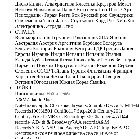
Диско
Инди / Альтернатива
Классика
Краутрок
Метал
Неосоул
Новая волна
Панк / Нью вейв
Поп
Прог / Арт
Психоделик / Гараж
Регги
Рок
Русский рок
Саундтреки
Современный поп
Фанк / Соул
Фолк
Хард Рок
Хип-Хоп
Электроника
Эстрада
Этно
СТРАНА
Великобритания
Германия
Голландия
США
Япония
Австралия
Австрия
Аргентина
Барбадос
Беларусь
Бельгия
Болгария
Бразилия
Венгрия
ГДР
Греция
Дания
Европа
Израиль
Индия
Испания
Испания
Италия
Канада
Куба
Латвия
Литва
Люксембург
Новая Зеландия
Норвегия
Польша
Португалия
Россия
Румыния
Сербия
Словения
СССР
Тайвань
Турция
Финляндия
Франция
Хорватия
Чехия
Чехия
Чили
Швейцария
Швеция
Эстония
Югославия
Южная Корея
Ямайка
ЛЕЙБЛ
Поиск лейбла
A&M
Atlantic
Blue
Note
Brain
Capitol
Charisma
Chrysalis
Columbia
Decca
ECM
Elek
Records
100%
1501 Certified
17 Steps
20th Century
20th
Century-Fox
21
2MR
355 Recordings
36 Chambers
4 AD
44
records
4AD
4th & Broadway
7A
A records
A&M
Records
A.K.A.
A5B, Inc.
Aaarrg
ABC
ABC Impulse!
ABC
Records
Abkco
Absinthe
Abstrakce
Ace
Ace Fu
Ace of
Clubs
Ace Of