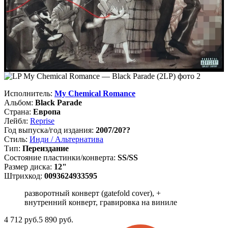
Исполнитель:
My Chemical Romance
Альбом:
Black Parade
Страна:
Европа
Лейбл:
Reprise
Год выпуска/год издания:
2007/20??
Стиль:
Инди / Альтернатива
Тип:
Переиздание
Состояние пластинки/конверта:
SS/SS
Размер диска:
12"
Штрихкод:
0093624933595
разворотный конверт (gatefold cover), +
внутренний конверт, гравировка на виниле
4 712
руб.
5 890 руб.