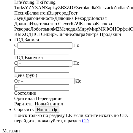
Life
Young Tiki
Young
Turks
YZY
ZAN
Zapisy
ZBS
ZDF
Zerolandia
Zickzack
Zodiac
Zo
Песня
Балкантон
Выргород
Гост
Звук
Драгоценность
Дядюшка Рекордс
Золотая
Долина
Издательство Clever
КАЧ
Клюква
Клюква
Рекордс
Лоботомия
М2
Мелодия
МируМир
МКФОН
Орфей
О
ВЫХОД
ПСГ
Сибирь
Сияние
Ультра
Ультра Продакшн
ГОД Записи
С
|
По
ГОД Выпуска
С
|
По
Цена (руб.)
От
|
До
Состояние
Оригинал
Переиздание
Раритеты
Новый винил
Сбросить
Искать в lp
Поиск только по разделу LP. Если хотите искать по CD,
перейдите, пожалуйста, в раздел
CD
.
Магазин