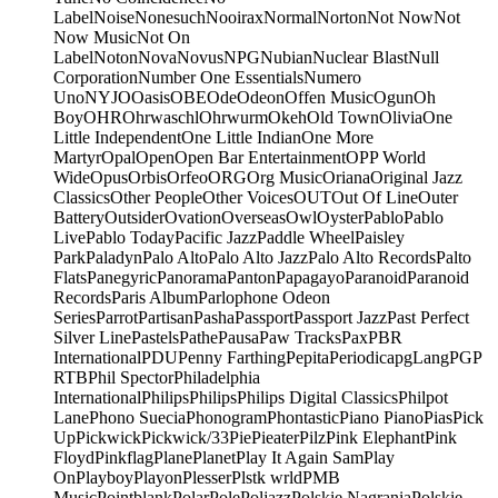
Label
Noise
Nonesuch
Nooirax
Normal
Norton
Not Now
Not
Now Music
Not On
Label
Noton
Nova
Novus
NPG
Nubian
Nuclear Blast
Null
Corporation
Number One Essentials
Numero
Uno
NYJO
Oasis
OBE
Ode
Odeon
Offen Music
Ogun
Oh
Boy
OHR
Ohrwaschl
Ohrwurm
Okeh
Old Town
Olivia
One
Little Independent
One Little Indian
One More
Martyr
Opal
Open
Open Bar Entertainment
OPP World
Wide
Opus
Orbis
Orfeo
ORG
Org Music
Oriana
Original Jazz
Classics
Other People
Other Voices
OUT
Out Of Line
Outer
Battery
Outsider
Ovation
Overseas
Owl
Oyster
Pablo
Pablo
Live
Pablo Today
Pacific Jazz
Paddle Wheel
Paisley
Park
Paladyn
Palo Alto
Palo Alto Jazz
Palo Alto Records
Palto
Flats
Panegyric
Panorama
Panton
Papagayo
Paranoid
Paranoid
Records
Paris Album
Parlophone Odeon
Series
Parrot
Partisan
Pasha
Passport
Passport Jazz
Past Perfect
Silver Line
Pastels
Pathe
Pausa
Paw Tracks
Pax
PBR
International
PDU
Penny Farthing
Pepita
Periodica
pgLang
PGP
RTB
Phil Spector
Philadelphia
International
Philips
Philips
Philips Digital Classics
Philpot
Lane
Phono Suecia
Phonogram
Phontastic
Piano Piano
Pias
Pick
Up
Pickwick
Pickwick/33
Pie
Pieater
Pilz
Pink Elephant
Pink
Floyd
Pinkflag
Plane
Planet
Play It Again Sam
Play
On
Playboy
Playon
Plesser
Plstk wrld
PMB
Music
Pointblank
Polar
Pole
Poljazz
Polskie Nagrania
Polskie