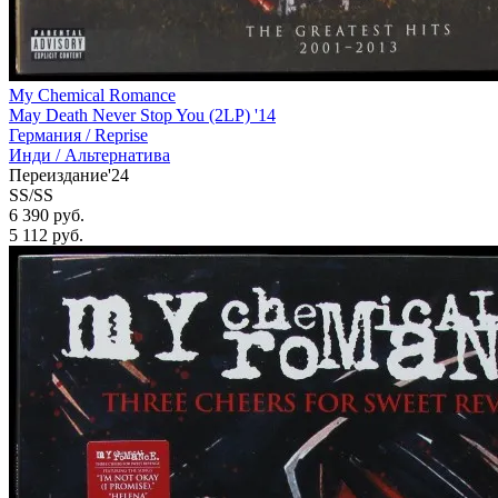
My Chemical Romance
May Death Never Stop You (2LP) '14
Германия /
Reprise
Инди / Альтернатива
Переиздание'24
SS/SS
6 390 руб.
5 112
руб.