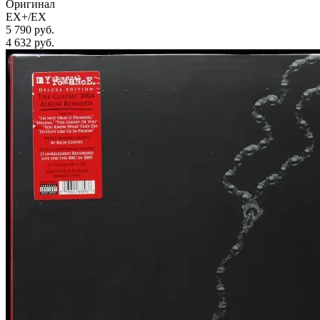
Оригинал
EX+/EX
5 790 руб.
4 632
руб.