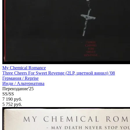
My Chemical Romance
Three Cheers For Sweet Revenge (2LP, цветной винил) '08
Германия /
Reprise
Инди / Альтернатива
Переиздание'25
SS/SS
7 190 руб.
5 752
руб.