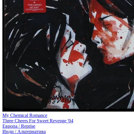
My Chemical Romance
Three Cheers For Sweet Revenge '04
Европа /
Reprise
Инди / Альтернатива