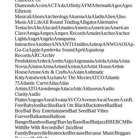
Diamonds
Acorn
ACT
Ada
Affinity
AFM
Aftermath
Agos
Agos
Edizioni
Musicali
Ahorn
Aircheology
Akarma
Ala
Aladin
Alien
Aliso
Music
All Life
All Round Trading
Alligator
Alternative
Tentacles
Alto
Alucard
Amadeo
America
American
American
Clave
Amiga
Ampex
Ampex Records
Amulet
Anchor
Anchor
Lights
Angel
Angelo
Annapurna
Interactive
Another
ANS
ANTI
Antilles
Antrop
ANWO
AOI
Ap-
Gu-Ga
Apple
Aprelevka Sound
April
Aqualoop
Records
ARC
Archiv
Produktion
Ardeck
Areito
Argo
Argonauta
Ariola
Arista
Arista
Novus
Ariston
Arma
Armed
Arston
Art
Artist House
Artists
House
Artone
Arts & Crafts
As
Astan
Asthmatic
Kitty
Astralwerk
Asylum
At The Movies
ATCO
Atlantic
75
Atlantic Curve
Atlas
Atlas
Artists
ATO
Atomhenge
Attaca
Attic
Attlaxeras
Audio
Clarity
Audio
Platter
Augogo
Aural
Avatar
AVCO
Avenue
Awal
Aware
Axis
B.
Free
Babylon
Bacillus
Back On Black
Backstreet
Bad
Bad
Boy
Bad Boy Entertainment
Bad Seed
Bad Vibes
Forever
Balkanton
Balloon
Banger
Bamboo
Bang!
Barclay
Base
Basf
Batjazz
BBE
BCM
Be
With
Be With Records
Be! Jazz
Bear
Family
Bearsville
Beatrocket
Because
Because Music
Beggars