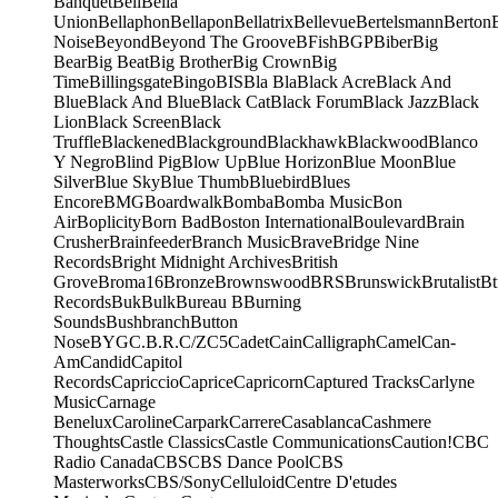
Banquet
Bell
Bella
Union
Bellaphon
Bellapon
Bellatrix
Bellevue
Bertelsmann
Berton
Noise
Beyond
Beyond The Groove
BFish
BGP
Biber
Big
Bear
Big Beat
Big Brother
Big Crown
Big
Time
Billingsgate
Bingo
BIS
Bla Bla
Black Acre
Black And
Blue
Black And Blue
Black Cat
Black Forum
Black Jazz
Black
Lion
Black Screen
Black
Truffle
Blackened
Blackground
Blackhawk
Blackwood
Blanco
Y Negro
Blind Pig
Blow Up
Blue Horizon
Blue Moon
Blue
Silver
Blue Sky
Blue Thumb
Bluebird
Blues
Encore
BMG
Boardwalk
Bomba
Bomba Music
Bon
Air
Boplicity
Born Bad
Boston International
Boulevard
Brain
Crusher
Brainfeeder
Branch Music
Brave
Bridge Nine
Records
Bright Midnight Archives
British
Grove
Broma16
Bronze
Brownswood
BRS
Brunswick
Brutalist
Bt
Records
Buk
Bulk
Bureau B
Burning
Sounds
Bushbranch
Button
Nose
BYG
C.B.R.
C/Z
C5
Cadet
Cain
Calligraph
Camel
Can-
Am
Candid
Capitol
Records
Capriccio
Caprice
Capricorn
Captured Tracks
Carlyne
Music
Carnage
Benelux
Caroline
Carpark
Carrere
Casablanca
Cashmere
Thoughts
Castle Classics
Castle Communications
Caution!
CBC
Radio Canada
CBS
CBS Dance Pool
CBS
Masterworks
CBS/Sony
Celluloid
Centre D'etudes