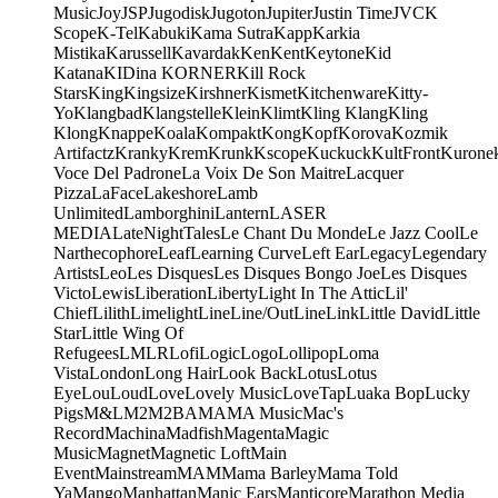
Music
Joy
JSP
Jugodisk
Jugoton
Jupiter
Justin Time
JVC
K
Scope
K-Tel
Kabuki
Kama Sutra
Kapp
Karkia
Mistika
Karussell
Kavardak
Ken
Kent
Keytone
Kid
Katana
KIDina KORNER
Kill Rock
Stars
King
Kingsize
Kirshner
Kismet
Kitchenware
Kitty-
Yo
Klangbad
Klangstelle
Klein
Klimt
Kling Klang
Kling
Klong
Knappe
Koala
Kompakt
Kong
Kopf
Korova
Kozmik
Artifactz
Kranky
Krem
Krunk
Kscope
Kuckuck
KultFront
Kurone
Voce Del Padrone
La Voix De Son Maitre
Lacquer
Pizza
LaFace
Lakeshore
Lamb
Unlimited
Lamborghini
Lantern
LASER
MEDIA
LateNightTales
Le Chant Du Monde
Le Jazz Cool
Le
Narthecophore
Leaf
Learning Curve
Left Ear
Legacy
Legendary
Artists
Leo
Les Disques
Les Disques Bongo Joe
Les Disques
Victo
Lewis
Liberation
Liberty
Light In The Attic
Lil'
Chief
Lilith
Limelight
Line
Line/OutLine
Link
Little David
Little
Star
Little Wing Of
Refugees
LMLR
Lofi
Logic
Logo
Lollipop
Loma
Vista
London
Long Hair
Look Back
Lotus
Lotus
Eye
Lou
Loud
Love
Lovely Music
LoveTap
Luaka Bop
Lucky
Pigs
M&L
M2
M2BA
MA
MA Music
Mac's
Record
Machina
Madfish
Magenta
Magic
Music
Magnet
Magnetic Loft
Main
Event
Mainstream
MAM
Mama Barley
Mama Told
Ya
Mango
Manhattan
Manic Ears
Manticore
Marathon Media