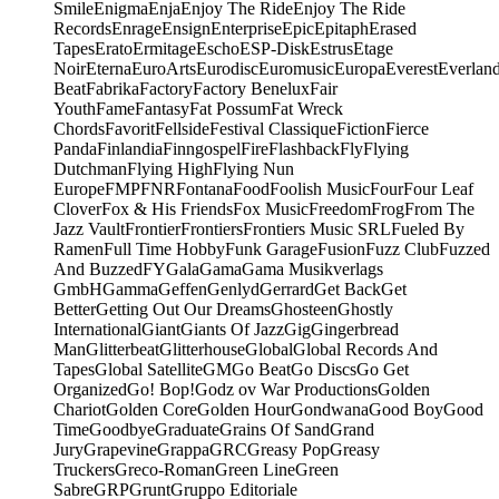
Smile
Enigma
Enja
Enjoy The Ride
Enjoy The Ride
Records
Enrage
Ensign
Enterprise
Epic
Epitaph
Erased
Tapes
Erato
Ermitage
Escho
ESP-Disk
Estrus
Etage
Noir
Eterna
EuroArts
Eurodisc
Euromusic
Europa
Everest
Everlan
Beat
Fabrika
Factory
Factory Benelux
Fair
Youth
Fame
Fantasy
Fat Possum
Fat Wreck
Chords
Favorit
Fellside
Festival Classique
Fiction
Fierce
Panda
Finlandia
Finngospel
Fire
Flashback
Fly
Flying
Dutchman
Flying High
Flying Nun
Europe
FMP
FNR
Fontana
Food
Foolish Music
Four
Four Leaf
Clover
Fox & His Friends
Fox Music
Freedom
Frog
From The
Jazz Vault
Frontier
Frontiers
Frontiers Music SRL
Fueled By
Ramen
Full Time Hobby
Funk Garage
Fusion
Fuzz Club
Fuzzed
And Buzzed
FY
Gala
Gama
Gama Musikverlags
GmbH
Gamma
Geffen
Genlyd
Gerrard
Get Back
Get
Better
Getting Out Our Dreams
Ghosteen
Ghostly
International
Giant
Giants Of Jazz
Gig
Gingerbread
Man
Glitterbeat
Glitterhouse
Global
Global Records And
Tapes
Global Satellite
GM
Go Beat
Go Discs
Go Get
Organized
Go! Bop!
Godz ov War Productions
Golden
Chariot
Golden Core
Golden Hour
Gondwana
Good Boy
Good
Time
Goodbye
Graduate
Grains Of Sand
Grand
Jury
Grapevine
Grappa
GRC
Greasy Pop
Greasy
Truckers
Greco-Roman
Green Line
Green
Sabre
GRP
Grunt
Gruppo Editoriale