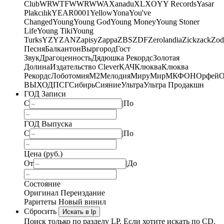
Club
WRWTFWWR
WWA
Xanadu
XL
XO
Y
Y Records
Yasar
Plakcılık
YEAR0001
Yellow
Yona
You've
Changed
Young
Young God
Young Money
Young Stoner
Life
Young Tiki
Young
Turks
YZY
ZAN
Zapisy
Zappa
ZBS
ZDF
Zerolandia
Zickzack
Zod
Песня
Балкантон
Выргород
Гост
Звук
Драгоценность
Дядюшка Рекордс
Золотая
Долина
Издательство Clever
КАЧ
Клюква
Клюква
Рекордс
Лоботомия
М2
Мелодия
МируМир
МКФОН
Орфей
О
ВЫХОД
ПСГ
Сибирь
Сияние
Ультра
Ультра Продакшн
ГОД Записи
С
|
По
ГОД Выпуска
С
|
По
Цена (руб.)
От
|
До
Состояние
Оригинал
Переиздание
Раритеты
Новый винил
Сбросить
Искать в lp
Поиск только по разделу LP. Если хотите искать по CD,