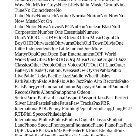
Wave
NGM
Nice Guys
Nice Life
Nikitin Music Group
Ninja
Tune
No Coincidence
No
Label
Noise
Nonesuch
Nooirax
Normal
Norton
Not Now
Not
Now Music
Not On
Label
Noton
Nova
Novus
NPG
Nubian
Nuclear Blast
Null
Corporation
Number One Essentials
Numero
Uno
NYJO
Oasis
OBE
Ode
Odeon
Offen Music
Ogun
Oh
Boy
OHR
Ohrwaschl
Ohrwurm
Okeh
Old Town
Olivia
One
Little Independent
One Little Indian
One More
Martyr
Opal
Open
Open Bar Entertainment
OPP World
Wide
Opus
Orbis
Orfeo
ORG
Org Music
Oriana
Original Jazz
Classics
Other People
Other Voices
OUT
Out Of Line
Outer
Battery
Outsider
Ovation
Overseas
Owl
Oyster
Pablo
Pablo
Live
Pablo Today
Pacific Jazz
Paddle Wheel
Paisley
Park
Paladyn
Palo Alto
Palo Alto Jazz
Palo Alto Records
Palto
Flats
Panegyric
Panorama
Panton
Papagayo
Paranoid
Paranoid
Records
Paris Album
Parlophone Odeon
Series
Parrot
Partisan
Pasha
Passport
Passport Jazz
Past Perfect
Silver Line
Pastels
Pathe
Pausa
Paw Tracks
Pax
PBR
International
PDU
Penny Farthing
Pepita
Periodica
pgLang
PGP
RTB
Phil Spector
Philadelphia
International
Philips
Philips
Philips Digital Classics
Philpot
Lane
Phono Suecia
Phonogram
Phontastic
Piano Piano
Pias
Pick
Up
Pickwick
Pickwick/33
Pie
Pieater
Pilz
Pink Elephant
Pink
Floyd
Pinkflag
Plane
Planet
Play It Again Sam
Play