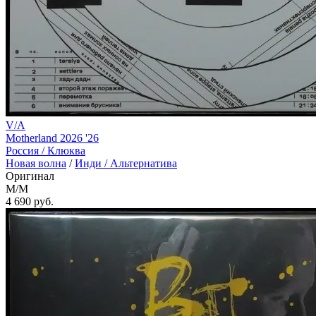
V/A
Motherland 2026 '26
Россия /
Клюква
Новая волна
/
Инди / Альтернатива
Оригинал
M/M
4 690
руб.