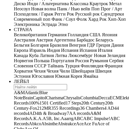
Диско
Инди / Альтернатива
Классика
Краутрок
Метал
Неосоул
Новая волна
Панк / Нью вейв
Поп
Прог / Арт
Психоделик / Гараж
Регги
Рок
Русский рок
Саундтреки
Современный поп
Фанк / Соул
Фолк
Хард Рок
Хип-Хоп
Электроника
Эстрада
Этно
СТРАНА
Великобритания
Германия
Голландия
США
Япония
Австралия
Австрия
Аргентина
Барбадос
Беларусь
Бельгия
Болгария
Бразилия
Венгрия
ГДР
Греция
Дания
Европа
Израиль
Индия
Испания
Испания
Италия
Канада
Куба
Латвия
Литва
Люксембург
Новая Зеландия
Норвегия
Польша
Португалия
Россия
Румыния
Сербия
Словения
СССР
Тайвань
Турция
Финляндия
Франция
Хорватия
Чехия
Чехия
Чили
Швейцария
Швеция
Эстония
Югославия
Южная Корея
Ямайка
ЛЕЙБЛ
A&M
Atlantic
Blue
Note
Brain
Capitol
Charisma
Chrysalis
Columbia
Decca
ECM
Elek
Records
100%
1501 Certified
17 Steps
20th Century
20th
Century-Fox
21
2MR
355 Recordings
36 Chambers
4 AD
44
records
4AD
4th & Broadway
7A
A records
A&M
Records
A.K.A.
A5B, Inc.
Aaarrg
ABC
ABC Impulse!
ABC
Records
Abkco
Absinthe
Abstrakce
Ace
Ace Fu
Ace of
Clubs
Ace Of