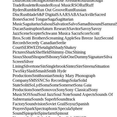
Distro
Ronco
Rong
Rooster
Rose Avenue
Rostrum
Rough
Trade
Roulette
Rounder
Royal Music
RSO
Ruf
Ruff
Ryders
Rumble
Run Out Groove
Runt
Russian
Disc
Rustblade
S&P Digital
SAAR
SABA
Sackville
Sacred
Bones
Sacred Tongue
Saga
Sagittarian
Music
Saguitarius
Salsoul
Salvation
Salvo
Samadhisound
Samurai
Ducan
Sastruphon
Saturn Research
Savitor
Savoy
Savoy
Jazz
Scene
Scepter
Schwann Musica Sacra
Score
Scotti
Bros.
Scotti Brothers
Screaming Apple
Sea Breeze Jazz
Second
Records
Secretly Canadian
Seelie
Court
SERWED
Setalight
Shady
Shakey
Pictures
Shark
Sheffield
Shimmy-Disc
Shining
Sioux
Shout
Shrapnel
Siboney
SideOneDummy
Signature
Silva
Screen
Silver
Lining
Silvertone
Sin
Singlebrook
Sintez
Sire
Sireena
Situation
Two
Sky
Slash
Smash
Smith Hyde
Productions
Smithsonian
Smoky Mary Phonograph
Company
SMS
SNC
So Recordings
Solar
Solid
State
Soliti
SoLyd
Soma
Some
Somerset
Sona Gaia
Productions
Sonet
Sonovox
Sony
Sony Classical
Sony
Music
SOS
Soul
Soul Jazz
Soul Note
Sound Aspects
Sounds Of
Subterrania
Sounds Superb
Soundtrack
Factory
Soundvision
Soviet Grail
Soyuz
Spanish
Prayers
Spark
Spectraphonic
Specula
Sphere
Sound
Spiegelei
Spinefarm
Spinout