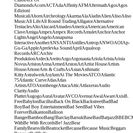
Diamonds
Acorn
ACT
Ada
Affinity
AFM
Aftermath
Agos
Agos
Edizioni
Musicali
Ahorn
Aircheology
Akarma
Ala
Aladin
Alien
Aliso
Aliso
Music
All Life
All Round Trading
Alligator
Alternative
Tentacles
Alto
Alucard
Amadeo
America
American
American
Clave
Amiga
Ampex
Ampex Records
Amulet
Anchor
Anchor
Lights
Angel
Angelo
Annapurna
Interactive
Another
ANS
ANTI
Antilles
Antrop
ANWO
AOI
Ap-
Gu-Ga
Apple
Aprelevka Sound
April
Aqualoop
Records
ARC
Archiv
Produktion
Ardeck
Areito
Argo
Argonauta
Ariola
Arista
Arista
Novus
Ariston
Arma
Armed
Arston
Art
Artist House
Artists
House
Artone
Arts & Crafts
As
Astan
Asthmatic
Kitty
Astralwerk
Asylum
At The Movies
ATCO
Atlantic
75
Atlantic Curve
Atlas
Atlas
Artists
ATO
Atomhenge
Attaca
Attic
Attlaxeras
Audio
Clarity
Audio
Platter
Augogo
Aural
Avatar
AVCO
Avenue
Awal
Aware
Axis
B.
Free
Babylon
Bacillus
Back On Black
Backstreet
Bad
Bad
Boy
Bad Boy Entertainment
Bad Seed
Bad Vibes
Forever
Balkanton
Balloon
Banger
Bamboo
Bang!
Barclay
Barsuk
Base
Basf
Batjazz
BBE
BC
With
Be With Records
Be! Jazz
Bear
Family
Bearsville
Beatrocket
Because
Because Music
Beggars