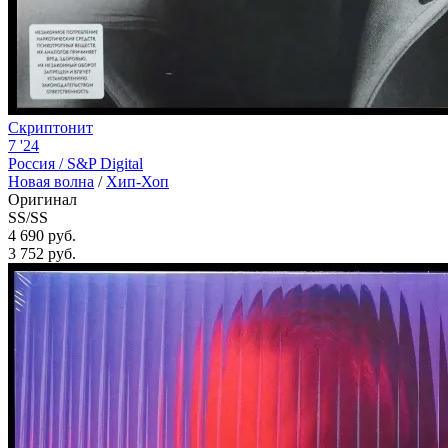
Скриптонит
7 '24
Россия /
S&P Digital
Новая волна
/
Хип-Хоп
Оригинал
SS/SS
4 690 руб.
3 752
руб.