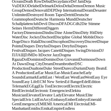
Oceans
Death Row
Debut
Decaydance
Def Jam
Deja
Vu
DEKO
Delabel
Delmark
Delos
Delta
Demon
Demon Music
Group
Demos
Denovali
DEP
Dep International
Deram
Desaster
Unlimited
Destroyed Room Tapes
Detriti
Deutsche
Grammophon
Deutsche Harmonia Mundi
Deutscher
Schallplattenclub
Devil Discos
DFA
DGC
dh2
Die Stimme
Seines Herrn
Different
Diggers
Factory
Dimensions
Dindisc
Dine Alone
Dino
Dirty Hit
Dirty
Water
Disc Jockey
Dischord
Discipline Global Mobile
Disco
Doge
Disco Halal
Discom
Discophon
Discovery
Discreet
Disque
Pointu
Disques Dreyfus
Disques Dreyfus
Disques
Festival
Disques Jacques Canetti
Disques Swing
Division
DJ
ПЛАЩ
DJM
Do It
Doctor Jazz
Dogma
Rgaza
Dol
Dominion
Domino
Don Giovanni
Dormouse
Down
At Dawn
Drag City
Dream
Dreambrother
DSC
Production
Dualtone
Duke Street
Dureco
Durium
Dusty Beats
E
A Production
Ear
Ear Music
Ear-Music
Earache
Early
Sounds
Earmark
Earth
East / West
East West
EastWest
Easy Eye
Sound
Easy Life
ECM New Series
Ed Banger
Edel
Edition
Telemark
EG
Egg
Ela Ton
Electrecord
Electric
Electric
Bird
Electrola
Electronic Emergencies
Elektra
Musician
Elevator
Elevator Lady
Elevator Music
Elite
Special
Elvis Ltd
EmArcy
Embassy
Ember
Embryo
Emerald
Gem
Emergency
EMI
EMI America
EMI Electrola
EMI-
Manhattan
Emidisc
Emika
Empire
Endless