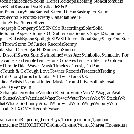
RockBeat
Rocket
Rockin' Horse
Rocktopus
Rolling Stones
Romuald
ove
Runt
Russian Disc
Rustblade
S&P
rai
Sanctuary
Santa
Saravah
Sareni Ducan
Sastruphon
Saturn
azz
Second Records
Secretly Canadian
Seelie
ature
Silva Screen
Silver
onograph Company
SMS
SNC
So Recordings
Solar
Solid
te
Sound Aspects
Sounds Of Subterrania
Sounds Superb
Soundtrack
plasc
Splash
Spoon
Spotlight
SPV
SR International
Stage
Stage One
Star
s Throw
Storm Of Justice Records
Stormy
darshan Disc
Sugar Hill
Sumerian
Summit
 Discofil
Sweet Spirit
Swingtime
Swiss Jazz
Symbolica
Sympathy For
mavar
Telstar
Temple
Tent
Tequila Grooves
Tern
Terrible
The Golden
ey
Throttle
Tidal Waves Music
Timeless
Timesig
Tin Pan
ce
Touch & Go
Tough Love
Towner Records
Tradecraft
Trading
b
Tuff Gong
Turbo
Turkuola
TVT
Twin/Tone
U.S.
ited Artists Records
United Music Group
Universal
Universal
Vee Jay
Venice In
Schallplatten
Volume
Voodoo Rhythm
Vortex
Vox
VP
Wagram
Walt
r Sunset
Warp
Waterland
WaterTower
WaterTower
Wax 'N Stacks
We
hat
What's So Funny About
Whirlwind
Wifon
Wiiija
Wilbury
Win
anadu
XL
XO
Y
Y Records
Yasar
Балкантон
Выргород
Гост Звук
Драгоценность
Дядюшка
тделение ВЫХОД
ПСГ
Сибирь
Сияние
Ультра
Ультра Продакшн