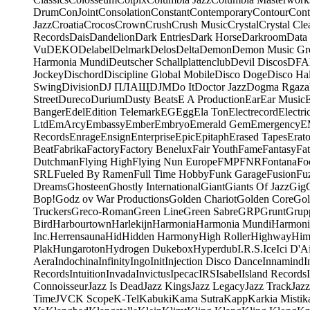
Drum
ConJoint
Consolation
Constant
Contemporary
Contour
Cont
Jazz
Croatia
Crocos
Crown
Crush
Crush Music
Crystal
Crystal Cle
Records
Dais
Dandelion
Dark Entries
Dark Horse
Darkroom
Data
Vu
DEKO
Delabel
Delmark
Delos
Delta
Demon
Demon Music Gr
Harmonia Mundi
Deutscher Schallplattenclub
Devil Discos
DFA
Jockey
Dischord
Discipline Global Mobile
Disco Doge
Disco Hal
Swing
Division
DJ ПЛАЩ
DJM
Do It
Doctor Jazz
Dogma Rgaza
Street
Dureco
Durium
Dusty Beats
E A Production
Ear
Ear Music
Banger
Edel
Edition Telemark
EG
Egg
Ela Ton
Electrecord
Electri
Ltd
EmArcy
Embassy
Ember
Embryo
Emerald Gem
Emergency
E
Records
Enrage
Ensign
Enterprise
Epic
Epitaph
Erased Tapes
Erat
Beat
Fabrika
Factory
Factory Benelux
Fair Youth
Fame
Fantasy
Fa
Dutchman
Flying High
Flying Nun Europe
FMP
FNR
Fontana
Fo
SRL
Fueled By Ramen
Full Time Hobby
Funk Garage
Fusion
Fu
Dreams
Ghosteen
Ghostly International
Giant
Giants Of Jazz
Gig
Bop!
Godz ov War Productions
Golden Chariot
Golden Core
Gol
Truckers
Greco-Roman
Green Line
Green Sabre
GRP
Grunt
Grupp
Bird
Harbourtown
Harlekijn
Harmonia
Harmonia Mundi
Harmoni
Inc.
Herrensauna
Hid
Hidden Harmony
High Roller
Highway
Him
Plak
Hungaroton
Hydrogen Dukebox
Hyperdub
I.R.S.
Ice
Ici D'Ai
Aera
Indochina
Infinity
Ingo
Init
Injection Disco Dance
Innamind
I
Records
Intuition
Invada
Invictus
Ipecac
IRS
Isabel
Island Records
Connoisseur
Jazz Is Dead
Jazz Kings
Jazz Legacy
Jazz Track
Jazz
Time
JVC
K Scope
K-Tel
Kabuki
Kama Sutra
Kapp
Karkia Mistik