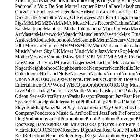
Yo
Klangbad
Klangstelle
Klein
Klimt
Kling Klang
Kling Klong
Kn
Padrone
La Voix De Son Maitre
Lacquer Pizza
LaFace
Lakeshor
Curve
Left Ear
Legacy
Legendary Artists
Leo
Les Disques
Les Di
David
Little Star
Little Wing Of Refugees
LMLR
Lofi
Logic
Logo
Pigs
M&L
M2
M2BA
MA
MA Music
Mac's Record
Machina
Madf
Ears
Manticore
Marathon Media International
Marc On Wax
Mari
Art
Masters
Masterworks
Matador
Mausoleum
Maverick
Max Erns
Auslese
Melodisc
Melophobia
Melosmusik
Memo
Mercury
Mercu
2001
Mexican Summer
MFP
MFS
MGM
Midi
Midland Internatio
Music
Modern Sky UK
Moers Music
Mole Jazz
Mom+Pop
Mond
Mother
Motown
Mounted
Move
MPC
MPL
MPO
MPS
MPS Recor
Life
Music On Vinyl
Musical Tragedies
Musicbank
Musicismusic
Nagast
Neighborhood
Neighbourhood
Nemperor
Neon
Netflix
Ne
Coincidence
No Label
Noise
Nonesuch
Nooirax
Normal
Norton
N
Uno
NYJO
Oasis
OBE
Ode
Odeon
Offen Music
Ogun
Oh Boy
OH
Entertainment
OPP World Wide
Opus
Orbis
Orfeo
ORG
Org Musi
Live
Pablo Today
Pacific Jazz
Paddle Wheel
Paisley Park
Paladyn
Odeon Series
Parrot
Partisan
Pasha
Passport
Passport Jazz
Past Per
Spector
Philadelphia International
Philips
Philips
Philips Digital C
Floyd
Pinkflag
Plane
Planet
Play It Again Sam
Play On
Playboy
Pl
Company
Ponderosa Music & Art
Pool
Pori Jazz
Pork Pie
Portobe
Plug
Produttoriassociati
Promophone
Pronit
Prophone
Provogue
P
Roots
Rag Baby
Raid
Raisin' Music
Rak
Ralph
Rams Horn
Rare B
Victrola
RCO
RCS
RDM
Reader's Digest
Real
Real Gone Music
R
Real
Reflection Nebula
Refuge
Regal
Regal Zonophone
Regent
R