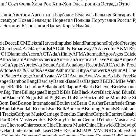
к / Соул
Фолк
Хард Рок
Хип-Хоп
Электроника
Эстрада
Этно
ралия
Австрия
Аргентина
Барбадос
Беларусь
Бельгия
Болгария
Б
сембург
Новая Зеландия
Норвегия
Польша
Португалия
Россия
Р
я
Эстония
Югославия
Южная Корея
Ямайка
ia
Decca
ECM
Elektra
Harvest
Impulse!
Island
Parlophone
Polydor
Prestig
 Chambers
4 AD
44 records
4AD
4th & Broadway
7A
A records
A&M Rec
 Of Diamonds
Acorn
ACT
Ada
Affinity
AFM
Aftermath
Agos
Agos Edizio
Alto
Alucard
Amadeo
America
American
American Clave
Amiga
Ampex
A
u-Ga
Apple
Aprelevka Sound
April
Aqualoop Records
ARC
Archiv Prod
Artone
Arts & Crafts
As
Astan
Asthmatic Kitty
Astralwerk
Asylum
At The
o Platter
Augogo
Aural
Avatar
AVCO
Avenue
Awal
Aware
Axis
B. Free
Ba
anger
Bamboo
Bang!
Barclay
Barsuk
Base
Basf
Batjazz
BBE
BCM
Be With
nquet
Bell
Bella Union
Bellaphon
Bellapon
Bellatrix
Bellevue
Bertelsmann
wn
Big Time
Billingsgate
Bingo
BIS
Bla Bla
Black Acre
Black And Blue
Bl
ood
Blanco Y Negro
Blind Pig
Blow Up
Blue Horizon
Blue Moon
Blue Si
Born Bad
Boston International
Boulevard
Brain Crusher
Brainfeeder
Bran
f
Buddah
Buddah Records
Buk
Bulk
Bureau B
Burning Sounds
Bushbran
d Tracks
Carlyne Music
Carnage Benelux
Caroline
Carpark
Carrere
Casabl
Pool
CBS Masterworks
CBS/Sony
Celluloid
Centre D'etudes Musicales
C
ess
Chevron
Chiaroscuro
Chic
Chimera Music
China
Chiswick
Chlodwig
eveland International
Closer
CMH Records
CMP
CMV
CNR
Cobblers
Cob
s
Columbia Odyssey
Commodore
Compost
Concept
Concert Hall
Concor