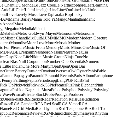
runk
Kscope
Kuckuck
KultFront
Kuroneko
L'Orchestra
La Voce Del
Le Chant Du Monde
Le Jazz Cool
Le Narthecophore
Leaf
Learning
 Attic
Lil' Chief
Lilith
Limelight
Line
Line/OutLine
Link
Little
Loud
Love
Lovely Music
LoveTap
Luaka Bop
Lucky
MAM
Mama Barley
Mama Told Ya
Mango
Manhattan
Manic
s Appeal
Mass
ga
Megafon
Melodia
Melodia
s
Metalville
Metro-Goldwyn-Mayer
Metronome
Metronome
ive
Mister Chand
MixCult
MJJ
MMi
MMO
Modern
Modern Obscure
ncrest
Moondisc
More Love
Moroz
Mosaic
Mother
c For Pleasure
Music From Memory
Music Minus One
Music Of
5MD
NABEL
Napalm
Nashboro
Nasoni
Negram
Negusa
ice Guys
Nice Life
Nikitin Music Group
Ninja Tune
No
clear Blast
Null Corporation
Number One Essentials
Numero
 Little Indian
One More Martyr
Opal
Open
Open Bar
ine
Outer Battery
Outsider
Ovation
Overseas
Owl
Oyster
Pablo
Pablo
ma
Panton
Papagayo
Paranoid
Paranoid Records
Paris Album
Parlophone
U
Penny Farthing
Pepita
Periodica
pgLang
PGP RTB
Phil
Pick Up
Pickwick
Pickwick/33
Pie
Pieater
Pilz
Pink Elephant
Pink
agrania
Polskie Nagrania Muza
Polton
Polyphon
Polyvinyl
Polyvinyl
y Wave
Prisma
Private Stock
Probe
Prodigal
Producer
ck
Queen-disk
R&S
Racket
Radar
Radiation Reissues
Radiation
a
Razor
RCA Camden
RCA Red Seal
RCA Victor
RCA
Flame
Red Girl Media
Red Lightnin'
Red Telephone Box
Reel To
epublic
Resonance
Review
RGM
Rhino
Rhino
Rhymesayers
Rhythm