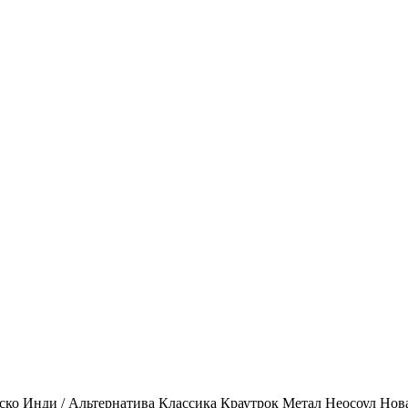
ско
Инди / Альтернатива
Классика
Краутрок
Метал
Неосоул
Нов