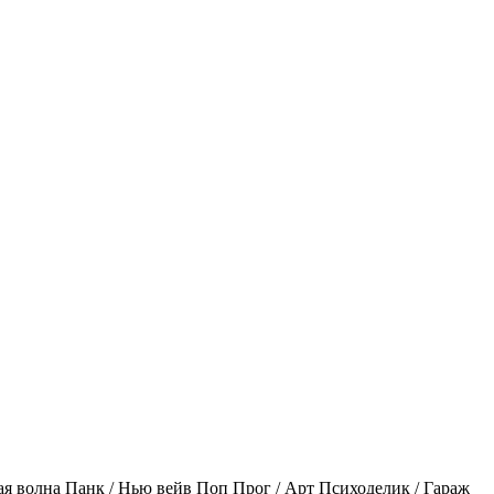
ая волна
Панк / Нью вейв
Поп
Прог / Арт
Психоделик / Гараж