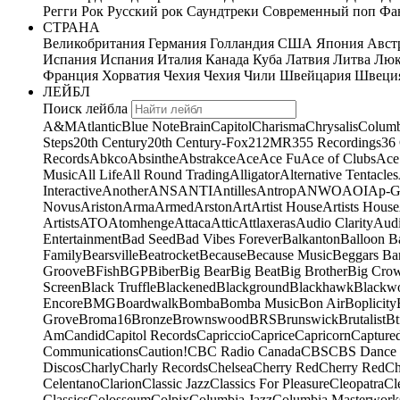
Регги
Рок
Русский рок
Саундтреки
Современный поп
Фан
СТРАНА
Великобритания
Германия
Голландия
США
Япония
Авст
Испания
Испания
Италия
Канада
Куба
Латвия
Литва
Люк
Франция
Хорватия
Чехия
Чехия
Чили
Швейцария
Швеци
ЛЕЙБЛ
Поиск лейбла
A&M
Atlantic
Blue Note
Brain
Capitol
Charisma
Chrysalis
Columb
Steps
20th Century
20th Century-Fox
21
2MR
355 Recordings
36
Records
Abkco
Absinthe
Abstrakce
Ace
Ace Fu
Ace of Clubs
Ace
Music
All Life
All Round Trading
Alligator
Alternative Tentacles
Interactive
Another
ANS
ANTI
Antilles
Antrop
ANWO
AOI
Ap-G
Novus
Ariston
Arma
Armed
Arston
Art
Artist House
Artists House
Artists
ATO
Atomhenge
Attaca
Attic
Attlaxeras
Audio Clarity
Audi
Entertainment
Bad Seed
Bad Vibes Forever
Balkanton
Balloon B
Family
Bearsville
Beatrocket
Because
Because Music
Beggars Ba
Groove
BFish
BGP
Biber
Big Bear
Big Beat
Big Brother
Big Cro
Screen
Black Truffle
Blackened
Blackground
Blackhawk
Blackw
Encore
BMG
Boardwalk
Bomba
Bomba Music
Bon Air
Boplicity
Grove
Broma16
Bronze
Brownswood
BRS
Brunswick
Brutalist
Bt
Am
Candid
Capitol Records
Capriccio
Caprice
Capricorn
Capture
Communications
Caution!
CBC Radio Canada
CBS
CBS Dance 
Discos
Charly
Charly Records
Chelsea
Cherry Red
Cherry Red
Ch
Celentano
Clarion
Classic Jazz
Classics For Pleasure
Cleopatra
Cl
Classics
Colosseum
Colpix
Columbia Jazz
Columbia Masterwork