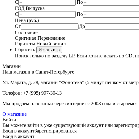
С
|
По
ГОД Выпуска
С
|
По
Цена (руб.)
От
|
До
Состояние
Оригинал
Переиздание
Раритеты
Новый винил
Сбросить
Искать в lp
Поиск только по разделу LP. Если хотите искать по CD, п
Магазин
Наш магазин в Санкт-Петербурге
Ул. Марата, д. 28, магазин "Фонотека" (5 минут пешком от мет
Телефон: +7 (995) 997-30-13
Мы продаем пластинки через интернет c 2008 года и стараемся 
О магазине
Войти
Вы можете зайти в уже существующий аккаунт или зарегистриро
Вход
в аккаунт
Зарегистрироваться
Вход
в аккаунт