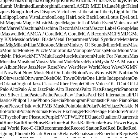
appe
Koala
Kompakt
Kong
Kopf
Korova
Kozmik Artifactz
Kranky
Krem
K
e
Lamb Unlimited
Lamborghini
Lantern
LASER MEDIA
LateNightTales
sques Bongo Joe
Les Disques Victo
Lewis
Liberation
Liberty
Light In The
Lollipop
Loma Vista
London
Long Hair
Look Back
Lotus
Lotus Eye
Lou
ish
Magenta
Magic Music
Magnet
Magnetic Loft
Main Event
Mainstream
fon
Marvel
Maschina
Maschina Records
Mascot
Mascot Label Group
Mas
t
Maxwell
MCA
MCA / Coral
MCA Coral
MCA Records
MCPS
MDG
Me
ry KX
Messidor
Metal Blade
Metal Department
Metal Syndicate
Metalero
nal
Mig
Milan
Milan
Milestone
Mimo
Ministry Of Sound
Minor
Minos
Miss
o
Monitor
Monkey Puzzle
Monofonika
Monopole
Monsp
Mood
Moon
Moo
ds
Mr. Pickwick
MTV
MultiJazz
Muse
Mushroom
Music For Nations
Musi
Musidisc
Musikant
Musiza
Mutant
Mute
Muza
Myrrh
Mystic
M•A Music
n
w Albion
New Jazz
New Rose
New West
New World
Next Wave
NGM
N
ot Now
Not Now Music
Not On Label
Noton
Nova
Novus
NPG
Nubian
Nu
R
Ohrwaschl
Ohrwurm
Okeh
Old Town
Olivia
One Little Independent
One
c
Oriana
Original Jazz Classics
Other People
Other Voices
OUT
Out Of L
Palo Alto
Palo Alto Jazz
Palo Alto Records
Palto Flats
Panegyric
Panora
fect Silver Line
Pastels
Pathe
Pausa
Paw Tracks
Pax
PBR International
PD
lassics
Philpot Lane
Phono Suecia
Phonogram
Phontastic
Piano Piano
Pias
ayon
Plesser
Plstk wrld
PMB Music
Pointblank
Polar
Pole
Poljazz
Polskie N
llo
Portrait
Potato
Potomak
Power Exchange
PRE
Prestige Folklore
Primar
RT
Psycho
Pure Pleasure
Purple
PVC
PWL
PYE
Quade
Qualiton
Quartersti
id
Rare Earth
RareNoise
Raretone
Rat Pack
RattleSnake
Raw Power
Rayn
eal World
Rec-O-Hit
Recommended
Record Station
Red
Red Bullet
Red 
eigning Phoenix
Relab Records
Relapse
Renaissance
Repertoire
Reprise
R