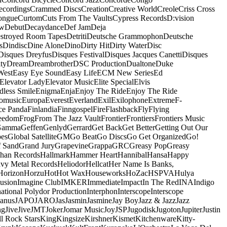
ecordings
Crammed Discs
Creation
Creative World
Creole
Criss Cross
ongue
Curtom
Cuts From The Vaults
Cypress Records
D:vision
ow
Debut
Decaydance
Def Jam
Deja
stroyed Room Tapes
Detriti
Deutsche Grammophon
Deutsche
s
Dindisc
Dine Alone
Dino
Dirty Hit
Dirty Water
Disc
Disques Dreyfus
Disques Festival
Disques Jacques Canetti
Disques
ty
Dream
Dreambrother
DSC Production
Dualtone
Duke
West
Easy Eye Sound
Easy Life
ECM New Series
Ed
Elevator Lady
Elevator Music
Elite Special
Elvis
dless Smile
Enigma
Enja
Enjoy The Ride
Enjoy The Ride
omusic
Europa
Everest
Everland
Exil
Exilophone
Extreme
F-
ce Panda
Finlandia
Finngospel
Fire
Flashback
Fly
Flying
eedom
Frog
From The Jazz Vault
Frontier
Frontiers
Frontiers Music
Gamma
Geffen
Genlyd
Gerrard
Get Back
Get Better
Getting Out Our
pes
Global Satellite
GM
Go Beat
Go Discs
Go Get Organized
Go!
f Sand
Grand Jury
Grapevine
Grappa
GRC
Greasy Pop
Greasy
han Records
Hallmark
Hammer Heart
Hannibal
Hansa
Happy
vy Metal Records
Heliodor
Hellcat
Her Name Is Banks,
Horizon
Horzu
Hot
Hot Wax
Houseworks
HoZac
HSPVA
Hulya
lusion
Imagine Club
IMKER
Immediate
Impact
In The Red
INA
Indigo
national Polydor Production
Interphon
Interscope
Interscope
Janus
JAPO
JARO
Jas
Jasmin
Jasmine
Jay Boy
Jazz & Jazz
Jazz
ng
Jive
Jive
JMT
Joker
Jomar Music
Joy
JSP
Jugodisk
Jugoton
Jupiter
Justin
ll Rock Stars
King
Kingsize
Kirshner
Kismet
Kitchenware
Kitty-