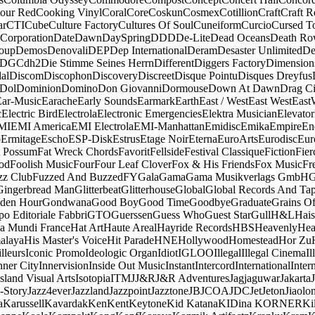
our Red
Cooking Vinyl
Coral
Core
Coskun
Cosmex
Cotillion
Craft
Craft R
ar
CTI
Cube
Culture Factory
Cultures Of Soul
Cuneiform
Curcio
Cursed T
 Corporation
Date
Dawn
DaySpring
DDD
De-Lite
Dead Oceans
Death R
oup
Demos
Denovali
DEP
Dep International
Deram
Desaster Unlimited
De
DGC
dh2
Die Stimme Seines Herrn
Different
Diggers Factory
Dimension
al
Discom
Discophon
Discovery
Discreet
Disque Pointu
Disques Dreyfus
Dol
Dominion
Domino
Don Giovanni
Dormouse
Down At Dawn
Drag Ci
Ear-Music
Earache
Early Sounds
Earmark
Earth
East / West
East West
East
c
Electric Bird
Electrola
Electronic Emergencies
Elektra Musician
Elevator
MI
EMI America
EMI Electrola
EMI-Manhattan
Emidisc
Emika
Empire
En
o
Ermitage
Escho
ESP-Disk
Estrus
Etage Noir
Eterna
EuroArts
Eurodisc
Eur
t Possum
Fat Wreck Chords
Favorit
Fellside
Festival Classique
Fiction
Fier
od
Foolish Music
Four
Four Leaf Clover
Fox & His Friends
Fox Music
Fr
zz Club
Fuzzed And Buzzed
FY
Gala
Gama
Gama Musikverlags GmbH
Gingerbread Man
Glitterbeat
Glitterhouse
Global
Global Records And Ta
den Hour
Gondwana
Good Boy
Good Time
Goodbye
Graduate
Grains O
o Editoriale Fabbri
GTO
Guerssen
Guess Who
Guest Star
Gull
H&L
Hais
a Mundi France
Hat Art
Haute Areal
Hayride Records
HBS
Heavenly
Hea
alaya
His Master's Voice
Hit Parade
HNE
Hollywood
Homestead
Hor Zu
lleurs
Iconic Promo
Ideologic Organ
Idiot
IGLOO
Illegal
Illegal Cinema
Il
nner City
Innervision
Inside Out Music
Instant
Intercord
International
Inter
Island Visual Arts
Isotopia
ITM
J
J&R
J&R Adventures
Jagjaguwar
Jakarta
-Story
Jazz4ever
Jazzland
Jazzpoint
Jazztone
JB
JCOA
JDC
Jet
Jeton
Jiaolo
a
Karussell
Kavardak
Ken
Kent
Keytone
Kid Katana
KIDina KORNER
Ki