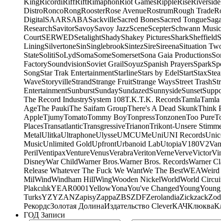
King
Ricordi
Riff
Rift
Rimaphon
Riot Games
Ripple
Rise
Riverside
Distro
Ronco
Rong
Rooster
Rose Avenue
Rostrum
Rough Trade
Ro
Digital
SAAR
SABA
Sackville
Sacred Bones
Sacred Tongue
Sag
Research
Savitor
Savoy
Savoy Jazz
Scene
Scepter
Schwann Music
Court
SERWED
Setalight
Shady
Shakey Pictures
Shark
Sheffield
S
Lining
Silvertone
Sin
Singlebrook
Sintez
Sire
Sireena
Situation Tw
State
Soliti
SoLyd
Soma
Some
Somerset
Sona Gaia Productions
So
Factory
Soundvision
Soviet Grail
Soyuz
Spanish Prayers
Spark
Sp
Song
Star Trak Entertainment
Starline
Stars by Edel
Start
Stax
Ste
Wave
Storyville
Strand
Strange Fruit
Strange Ways
Street Trash
St
Entertainment
Sunburst
Sunday
Sundazed
Sunnyside
Sunset
Suppo
The Record Industry
System 108
T.K.
T.K. Records
Tamla
Tamla
Age
The Pauki
The Saifam Group
There's A Dead Skunk
Think 
Apple
Tjumy
Tomato
Tommy Boy
Tonpress
Tonzonen
Too Pure
T
Places
Transatlantic
Transgressive
Trianon
Trikont-Unsere Stimm
Metal
Ulitka
Ultraphone
Ulysse
UMC
UMe
Uni
UNI Records
Unic
Music
Unlimited Gold
Upfront
Urbanoid Lab
Utopia
V180
V2
Van
Peril
Ventipax
Venture
Venus
Verabra
Veriton
Verne
Verve
Victor
Vi
Disney
War Child
Warner Bros.
Warner Bros. Records
Warner Cl
Release Whatever The Fuck We Want
We The Best
WEA
Weird
Mil
Wind
Windham Hill
Wing
Wooden Nickel
World
World Circui
Plakcılık
YEAR0001
Yellow
Yona
You've Changed
Young
Young
Turks
YZY
ZAN
Zapisy
Zappa
ZBS
ZDF
Zerolandia
Zickzack
Zod
Рекордс
Золотая Долина
Издательство Clever
КАЧ
Клюква
К
ГОД Записи