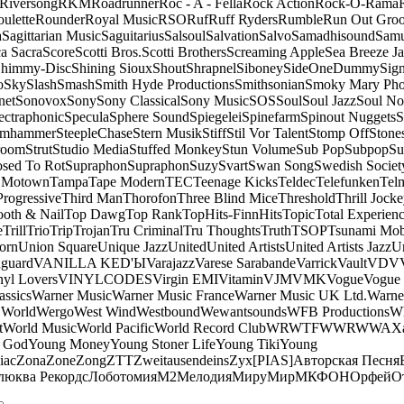
Riversong
RKM
Roadrunner
Roc - A - Fella
Rock Action
Rock-O-Rama
ulette
Rounder
Royal Music
RSO
Ruf
Ruff Ryders
Rumble
Run Out Gro
a
Sagittarian Music
Saguitarius
Salsoul
Salvation
Salvo
Samadhisound
Samu
a Sacra
Score
Scotti Bros.
Scotti Brothers
Screaming Apple
Sea Breeze J
himmy-Disc
Shining Sioux
Shout
Shrapnel
Siboney
SideOneDummy
Sign
o
Sky
Slash
Smash
Smith Hyde Productions
Smithsonian
Smoky Mary Ph
net
Sonovox
Sony
Sony Classical
Sony Music
SOS
Soul
Soul Jazz
Soul No
ectraphonic
Specula
Sphere Sound
Spiegelei
Spinefarm
Spinout Nuggets
S
amhammer
SteepleChase
Stern Musik
Stiff
Stil Vor Talent
Stomp Off
Stone
room
Strut
Studio Media
Stuffed Monkey
Stun Volume
Sub Pop
Subpop
Su
sed To Rot
Supraphon
Supraphon
Suzy
Svart
Swan Song
Swedish Society
 Motown
Tampa
Tape Modern
TEC
Teenage Kicks
Teldec
Telefunken
Tel
Progressive
Third Man
Thorofon
Three Blind Mice
Threshold
Thrill Jock
ooth & Nail
Top Dawg
Top Rank
TopHits-FinnHits
Topic
Total Experien
e
Trill
Trio
Trip
Trojan
Tru Criminal
Tru Thoughts
Truth
TSOP
Tsunami Mo
orn
Union Square
Unique Jazz
United
United Artists
United Artists Jazz
Un
guard
VANILLA KED'Ы
Varajazz
Varese Sarabande
Varrick
Vault
VDV
nyl Lovers
VINYLCODES
Virgin EMI
Vitamin
VJM
VMK
Vogue
Vogue 
assics
Warner Music
Warner Music France
Warner Music UK Ltd.
Warne
 World
Wergo
West Wind
Westbound
Wewantsounds
WFB Productions
W
t
World Music
World Pacific
World Record Club
WRWTFWWR
WWA
X
 God
Young Money
Young Stoner Life
Young Tiki
Young
iac
Zona
Zone
Zong
ZTT
Zweitausendeins
Zyx
[PIAS]
Авторская Песня
люква Рекордс
Лоботомия
М2
Мелодия
МируМир
МКФОН
Орфей
О