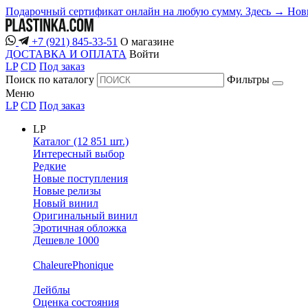
Подарочный сертификат онлайн на любую сумму. Здесь →
Нов
+7 (921) 845-33-51
О магазине
ДОСТАВКА И ОПЛАТА
Войти
LP
CD
Под заказ
Поиск по каталогу
Фильтры
Меню
LP
CD
Под заказ
LP
Каталог (12 851 шт.)
Интересный выбор
Редкие
Новые поступления
Новые релизы
Новый винил
Оригинальный винил
Эротичная обложка
Дешевле 1000
ChaleurePhonique
Лейблы
Оценка состояния