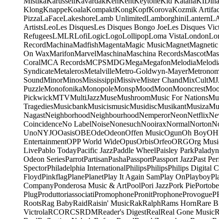
Mistika
Karussell
Kavardak
Ken
Kent
Keytone
Kid Katana
KIDin
Klong
Knappe
Koala
Kompakt
Kong
Kopf
Korova
Kozmik Artifac
Pizza
LaFace
Lakeshore
Lamb Unlimited
Lamborghini
Lantern
L
Artists
Leo
Les Disques
Les Disques Bongo Joe
Les Disques Vic
Refugees
LMLR
Lofi
Logic
Logo
Lollipop
Loma Vista
London
Lo
Record
Machina
Madfish
Magenta
Magic Music
Magnet
Magnetic
On Wax
Marifon
Marvel
Maschina
Maschina Records
Mascot
Mas
Coral
MCA Records
MCPS
MDG
Mega
Megafon
Melodia
Melodi
Syndicate
Metaleros
Metalville
Metro-Goldwyn-Mayer
Metrono
Sound
Minor
Minos
Mississippi
Missive
Mister Chand
MixCult
MJ
Puzzle
Monofonika
Monopole
Monsp
Mood
Moon
Mooncrest
Moo
Pickwick
MTV
MultiJazz
Muse
Mushroom
Music For Nations
Mus
Tragedies
Musicbank
Musicismusic
Musidisc
Musikant
Musiza
Mu
Nagast
Neighborhood
Neighbourhood
Nemperor
Neon
Netflix
Ne
Coincidence
No Label
Noise
Nonesuch
Nooirax
Normal
Norton
N
Uno
NYJO
Oasis
OBE
Ode
Odeon
Offen Music
Ogun
Oh Boy
OH
Entertainment
OPP World Wide
Opus
Orbis
Orfeo
ORG
Org Musi
Live
Pablo Today
Pacific Jazz
Paddle Wheel
Paisley Park
Paladyn
Odeon Series
Parrot
Partisan
Pasha
Passport
Passport Jazz
Past Per
Spector
Philadelphia International
Philips
Philips
Philips Digital C
Floyd
Pinkflag
Plane
Planet
Play It Again Sam
Play On
Playboy
Pl
Company
Ponderosa Music & Art
Pool
Pori Jazz
Pork Pie
Portobe
Plug
Produttoriassociati
Promophone
Pronit
Prophone
Provogue
P
Roots
Rag Baby
Raid
Raisin' Music
Rak
Ralph
Rams Horn
Rare B
Victrola
RCO
RCS
RDM
Reader's Digest
Real
Real Gone Music
R