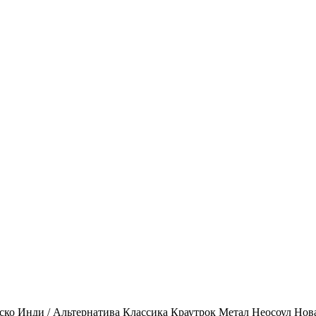
ско
Инди / Альтернатива
Классика
Краутрок
Метал
Неосоул
Нов