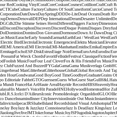
our Red
Cooking Vinyl
Coral
Core
Coskun
Cosmex
Cotillion
Craft
Craft R
ar
CTI
Cube
Culture Factory
Cultures Of Soul
Cuneiform
Curcio
Cursed T
 Corporation
Date
Dawn
DaySpring
DDD
De-Lite
Dead Oceans
Death R
oup
Demos
Denovali
DEP
Dep International
Deram
Desaster Unlimited
De
DGC
dh2
Die Stimme Seines Herrn
Different
Diggers Factory
Dimension
al
Discom
Discophon
Discovery
Discreet
Disque Pointu
Disques Dreyfus
Dol
Dominion
Domino
Don Giovanni
Dormouse
Down At Dawn
Drag Ci
Ear-Music
Earache
Early Sounds
Earmark
Earth
East / West
East West
East
c
Electric Bird
Electrola
Electronic Emergencies
Elektra Musician
Elevator
MI
EMI America
EMI Electrola
EMI-Manhattan
Emidisc
Emika
Empire
En
o
Ermitage
Escho
ESP-Disk
Estrus
Etage Noir
Eterna
EuroArts
Eurodisc
Eur
t Possum
Fat Wreck Chords
Favorit
Fellside
Festival Classique
Fiction
Fier
od
Foolish Music
Four
Four Leaf Clover
Fox & His Friends
Fox Music
Fr
zz Club
Fuzzed And Buzzed
FY
Gala
Gama
Gama Musikverlags GmbH
Gingerbread Man
Glitterbeat
Glitterhouse
Global
Global Records And Ta
den Hour
Gondwana
Good Boy
Good Time
Goodbye
Graduate
Grains O
o Editoriale Fabbri
GTO
Guerssen
Guess Who
Guest Star
Gull
H&L
Hais
a Mundi France
Hat Art
Haute Areal
Hayride Records
HBS
Heavenly
Hea
alaya
His Master's Voice
Hit Parade
HNE
Hollywood
Homestead
Hor Zu
dub
I.R.S.
Ice
Ici D'Ailleurs
Iconic Promo
Ideologic Organ
Idiot
IGLOO
Ill
sco Dance
Innamind
Inner City
Innervision
Inside Out Music
Instant
Interc
da
Invictus
Ipecac
IRS
Isabel
Island Records
Island Visual Arts
Isotopia
IT
ine
Jay Boy
Jazz & Jazz
Jazz Connoisseur
Jazz Is Dead
Jazz Kings
Jazz L
Jiaolong
Jive
Jive
JMT
Joker
Jomar Music
Joy
JSP
Jugodisk
Jugoton
Jupiter