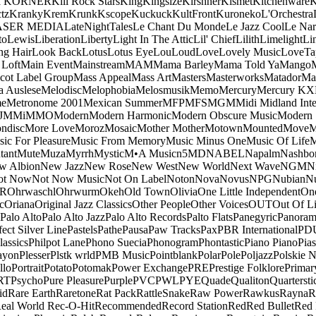
a KORNER
Kill Rock Stars
King
Kingsize
Kirshner
Kismet
Kitchenware
K
tz
Kranky
Krem
Krunk
Kscope
Kuckuck
KultFront
Kuroneko
L'Orchestra
ASER MEDIA
LateNightTales
Le Chant Du Monde
Le Jazz Cool
Le Nar
to
Lewis
Liberation
Liberty
Light In The Attic
Lil' Chief
Lilith
Limelight
Li
ng Hair
Look Back
Lotus
Lotus Eye
Lou
Loud
Love
Lovely Music
LoveTa
 Loft
Main Event
Mainstream
MAM
Mama Barley
Mama Told Ya
Mango
cot Label Group
Mass Appeal
Mass Art
Masters
Masterworks
Matador
Ma
a Auslese
Melodisc
Melophobia
Melosmusik
Memo
Mercury
Mercury KX
me
Metronome 2001
Mexican Summer
MFP
MFS
MGM
Midi
Midland Inte
J
MMi
MMO
Modern
Modern Harmonic
Modern Obscure Music
Modern
ndisc
More Love
Moroz
Mosaic
Mother Mother
Motown
Mounted
Move
ic For Pleasure
Music From Memory
Music Minus One
Music Of Life
M
tant
Mute
Muza
Myrrh
Mystic
M•A Music
n5MD
NABEL
Napalm
Nashbo
w Albion
New Jazz
New Rose
New West
New World
Next Wave
NGM
N
ot Now
Not Now Music
Not On Label
Noton
Nova
Novus
NPG
Nubian
Nu
R
Ohrwaschl
Ohrwurm
Okeh
Old Town
Olivia
One Little Independent
One
c
Oriana
Original Jazz Classics
Other People
Other Voices
OUT
Out Of L
Palo Alto
Palo Alto Jazz
Palo Alto Records
Palto Flats
Panegyric
Panora
fect Silver Line
Pastels
Pathe
Pausa
Paw Tracks
Pax
PBR International
PD
lassics
Philpot Lane
Phono Suecia
Phonogram
Phontastic
Piano Piano
Pias
ayon
Plesser
Plstk wrld
PMB Music
Pointblank
Polar
Pole
Poljazz
Polskie N
llo
Portrait
Potato
Potomak
Power Exchange
PRE
Prestige Folklore
Primar
RT
Psycho
Pure Pleasure
Purple
PVC
PWL
PYE
Quade
Qualiton
Quartersti
id
Rare Earth
Raretone
Rat Pack
RattleSnake
Raw Power
Rawkus
Rayna
R
eal World
Rec-O-Hit
Recommended
Record Station
Red
Red Bullet
Red 