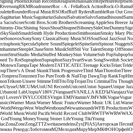
eigning Phoenix
Relab Records
Relapse
Renaissance
Repertoire
Reprise
R
Riversong
RKM
Roadrunner
Roc - A - Fella
Rock Action
Rock-O-Rama
ulette
Rounder
Royal Music
RSO
Ruf
Ruff Ryders
Rumble
Run Out Gro
a
Sagittarian Music
Saguitarius
Salsoul
Salvation
Salvo
Samadhisound
Samu
a Sacra
Score
Scotti Bros.
Scotti Brothers
Screaming Apple
Sea Breeze J
himmy-Disc
Shining Sioux
Shout
Shrapnel
Siboney
SideOneDummy
Sign
o
Sky
Slash
Smash
Smith Hyde Productions
Smithsonian
Smoky Mary Ph
net
Sonovox
Sony
Sony Classical
Sony Music
SOS
Soul
Soul Jazz
Soul No
ectraphonic
Specula
Sphere Sound
Spiegelei
Spinefarm
Spinout Nuggets
S
amhammer
SteepleChase
Stern Musik
Stiff
Stil Vor Talent
Stomp Off
Stone
room
Strut
Studio Media
Stuffed Monkey
Stun Volume
Sub Pop
Subpop
Su
sed To Rot
Supraphon
Supraphon
Suzy
Svart
Swan Song
Swedish Society
 Motown
Tampa
Tape Modern
TATTICA
TEC
Teenage Kicks
Telarc
Telde
oup
There's A Dead Skunk
Think Progressive
Third Man
Thorofon
Three
y
Tonpress
Tonzonen
Too Pure
Tooth & Nail
Top Dawg
Top Rank
TopHits
anon
Trikont-Unsere Stimme
Trill
Trio
Trip
Trojan
Tru Criminal
Tru Though
ne
Ulysse
UMC
UMe
Uni
UNI Records
Unicorn
Union Square
Unique Jaz
Urbanoid Lab
Utopia
V180
V2
Vanguard
VANILLA KED'Ы
Varajazz
Var
nyl Lovers
VINYLCODES
Virgin EMI
Vitamin
VJM
VMK
Vogue
Vogue 
assics
Warner Music
Warner Music France
Warner Music UK Ltd.
Warne
 World
Wergo
West Wind
Westbound
Wewantsounds
WFB Productions
W
t
World Music
World Pacific
World Record Club
WRWTFWWR
WWA
X
 God
Young Money
Young Stoner Life
Young Tiki
Young
iac
Zona
Zone
Zong
ZTT
Zweitausendeins
Zyx
[PIAS]
Авторская Песня
люква Рекордс
Лоботомия
М2
Мелодия
МируМир
МКФОН
Орфей
О