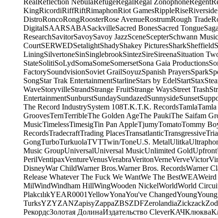
Real
Reflection Nebula
Refuge
Regal
Regal Zonophone
Regent
R
King
Ricordi
Riff
Rift
Rimaphon
Riot Games
Ripple
Rise
Riverside
Distro
Ronco
Rong
Rooster
Rose Avenue
Rostrum
Rough Trade
Ro
Digital
SAAR
SABA
Sackville
Sacred Bones
Sacred Tongue
Sag
Research
Savitor
Savoy
Savoy Jazz
Scene
Scepter
Schwann Music
Court
SERWED
Setalight
Shady
Shakey Pictures
Shark
Sheffield
S
Lining
Silvertone
Sin
Singlebrook
Sintez
Sire
Sireena
Situation Tw
State
Soliti
SoLyd
Soma
Some
Somerset
Sona Gaia Productions
So
Factory
Soundvision
Soviet Grail
Soyuz
Spanish Prayers
Spark
Sp
Song
Star Trak Entertainment
Starline
Stars by Edel
Start
Stax
Ste
Wave
Storyville
Strand
Strange Fruit
Strange Ways
Street Trash
St
Entertainment
Sunburst
Sunday
Sundazed
Sunnyside
Sunset
Suppo
The Record Industry
System 108
T.K.
T.K. Records
Tamla
Tamla
Grooves
Tern
Terrible
The Golden Age
The Pauki
The Saifam Gr
Music
Timeless
Timesig
Tin Pan Apple
Tjumy
Tomato
Tommy Bo
Records
Tradecraft
Trading Places
Transatlantic
Transgressive
Tri
Gong
Turbo
Turkuola
TVT
Twin/Tone
U.S. Metal
Ulitka
Ultrapho
Music Group
Universal
Universal Music
Unlimited Gold
Upfront
Peril
Ventipax
Venture
Venus
Verabra
Veriton
Verne
Verve
Victor
Vi
Disney
War Child
Warner Bros.
Warner Bros. Records
Warner Cl
Release Whatever The Fuck We Want
We The Best
WEA
Weird
Mil
Wind
Windham Hill
Wing
Wooden Nickel
World
World Circui
Plakcılık
YEAR0001
Yellow
Yona
You've Changed
Young
Young
Turks
YZY
ZAN
Zapisy
Zappa
ZBS
ZDF
Zerolandia
Zickzack
Zod
Рекордс
Золотая Долина
Издательство Clever
КАЧ
Клюква
К