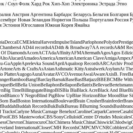
к / Соул
Фолк
Хард Рок
Хип-Хоп
Электроника
Эстрада
Этно
ралия
Австрия
Аргентина
Барбадос
Беларусь
Бельгия
Болгария
Б
сембург
Новая Зеландия
Норвегия
Польша
Португалия
Россия
Р
я
Эстония
Югославия
Южная Корея
Ямайка
ia
Decca
ECM
Elektra
Harvest
Impulse!
Island
Parlophone
Polydor
Prestig
 Chambers
4 AD
44 records
4AD
4th & Broadway
7A
A records
A&M Rec
 Of Diamonds
Acorn
ACT
Ada
Affinity
AFM
Aftermath
Agos
Agos Edizio
Alto
Alucard
Amadeo
America
American
American Clave
Amiga
Ampex
A
u-Ga
Apple
Aprelevka Sound
April
Aqualoop Records
ARC
Archiv Prod
Artone
Arts & Crafts
As
Astan
Asthmatic Kitty
Astralwerk
Asylum
At The
o Platter
Augogo
Aural
Avatar
AVCO
Avenue
Awal
Aware
Axis
B. Free
Ba
anger
Bamboo
Bang!
Barclay
Barsuk
Base
Basf
Batjazz
BBE
BCM
Be With
nquet
Bell
Bella Union
Bellaphon
Bellapon
Bellatrix
Bellevue
Bertelsmann
wn
Big Time
Billingsgate
Bingo
BIS
Bla Bla
Black Acre
Black And Blue
Bl
ood
Blanco Y Negro
Blind Pig
Blow Up
Blue Horizon
Blue Moon
Blue Si
Born Bad
Boston International
Boulevard
Brain Crusher
Brainfeeder
Bran
f
Buddah
Buddah Records
Buk
Bulk
Bureau B
Burning Sounds
Bushbran
d Tracks
Carlyne Music
Carnage Benelux
Caroline
Carpark
Carrere
Casabl
Pool
CBS Masterworks
CBS/Sony
Celluloid
Centre D'etudes Musicales
C
ess
Chevron
Chiaroscuro
Chic
Chimera Music
China
Chiswick
Chlodwig
eveland International
Closer
CMH Records
CMP
CMV
CNR
Cobblers
Cob
s
Columbia Odyssey
Commodore
Compost
Concept
Concert Hall
Concor