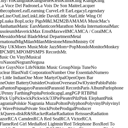
itty-Yo
Klangbad
Klangstelle
Klein
Klimt
Kling Klang
Kling
La Voce Del Padrone
La Voix De Son Maitre
Lacquer
thecophore
Leaf
Learning Curve
Left Ear
Legacy
Legendary
ne
Line/OutLine
Link
Little David
Little Star
Little Wing Of
p
Luaka Bop
Lucky Pigs
M&L
M2
M2BA
MA
MA Music
Mac's
Manhattan
Manic Ears
Manticore
Marathon Media International
Marc
usoleum
Maverick
Max Ernst
Maxwell
MCA
MCA / Coral
MCA
Messidor
Metal Blade
Metal Department
Metal
rnational
Mig
Milan
Milan
Milestone
Mimo
Ministry Of
 Sky UK
Moers Music
Mole Jazz
Mom+Pop
Mondo
Monitor
Monkey
MPC
MPL
MPO
MPS
MPS Records
Mr.
usic On Vinyl
Musical
ro
Nasoni
Negram
Negusa
ice Guys
Nice Life
Nikitin Music Group
Ninja Tune
No
clear Blast
Null Corporation
Number One Essentials
Numero
 Little Indian
One More Martyr
Opal
Open
Open Bar
ine
Outer Battery
Outsider
Ovation
Overseas
Owl
Oyster
Pablo
Pablo
ma
Panton
Papagayo
Paranoid
Paranoid Records
Paris Album
Parlophone
U
Penny Farthing
Pepita
Periodica
pgLang
PGP RTB
Phil
Pick Up
Pickwick
Pickwick/33
Pie
Pieater
Pilz
Pink Elephant
Pink
agrania
Polskie Nagrania Muza
Polton
Polyphon
Polyvinyl
Polyvinyl
y Wave
Prisma
Private Stock
Probe
Prodigal
Producer
ck
Queen-disk
R&S
Racket
Radar
Radiation Reissues
Radiation
azor
RCA Camden
RCA Red Seal
RCA Victor
RCA
Flame
Red Girl Media
Red Lightnin'
Red Telephone Box
Reel To