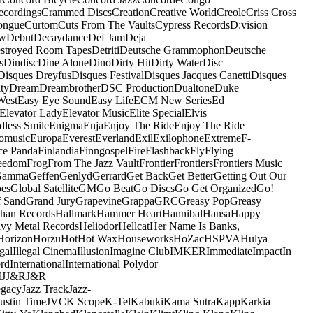
ecordings
Crammed Discs
Creation
Creative World
Creole
Criss Cross
ongue
Curtom
Cuts From The Vaults
Cypress Records
D:vision
ow
Debut
Decaydance
Def Jam
Deja
stroyed Room Tapes
Detriti
Deutsche Grammophon
Deutsche
s
Dindisc
Dine Alone
Dino
Dirty Hit
Dirty Water
Disc
Disques Dreyfus
Disques Festival
Disques Jacques Canetti
Disques
ty
Dream
Dreambrother
DSC Production
Dualtone
Duke
West
Easy Eye Sound
Easy Life
ECM New Series
Ed
Elevator Lady
Elevator Music
Elite Special
Elvis
dless Smile
Enigma
Enja
Enjoy The Ride
Enjoy The Ride
omusic
Europa
Everest
Everland
Exil
Exilophone
Extreme
F-
ce Panda
Finlandia
Finngospel
Fire
Flashback
Fly
Flying
eedom
Frog
From The Jazz Vault
Frontier
Frontiers
Frontiers Music
Gamma
Geffen
Genlyd
Gerrard
Get Back
Get Better
Getting Out Our
pes
Global Satellite
GM
Go Beat
Go Discs
Go Get Organized
Go!
f Sand
Grand Jury
Grapevine
Grappa
GRC
Greasy Pop
Greasy
han Records
Hallmark
Hammer Heart
Hannibal
Hansa
Happy
vy Metal Records
Heliodor
Hellcat
Her Name Is Banks,
Horizon
Horzu
Hot
Hot Wax
Houseworks
HoZac
HSPVA
Hulya
egal
Illegal Cinema
Illusion
Imagine Club
IMKER
Immediate
Impact
In
ord
International
International Polydor
M
J
J&R
J&R
egacy
Jazz Track
Jazz-
Justin Time
JVC
K Scope
K-Tel
Kabuki
Kama Sutra
Kapp
Karkia