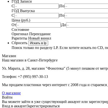
ГОД Записи
С
|
По
ГОД Выпуска
С
|
По
Цена (руб.)
От
|
До
Состояние
Оригинал
Переиздание
Раритеты
Новый винил
Сбросить
Искать в lp
Поиск только по разделу LP. Если хотите искать по CD, п
Магазин
Наш магазин в Санкт-Петербурге
Ул. Марата, д. 28, магазин "Фонотека" (5 минут пешком от мет
Телефон: +7 (995) 997-30-13
Мы продаем пластинки через интернет c 2008 года и стараемся 
О магазине
Войти
Вы можете зайти в уже существующий аккаунт или зарегистриро
Вход
в аккаунт
Зарегистрироваться