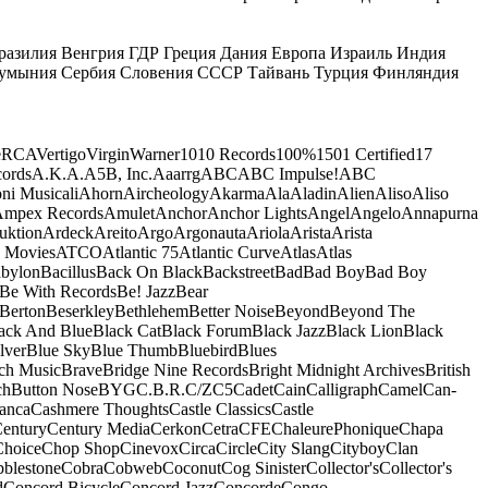
разилия
Венгрия
ГДР
Греция
Дания
Европа
Израиль
Индия
умыния
Сербия
Словения
СССР
Тайвань
Турция
Финляндия
e
RCA
Vertigo
Virgin
Warner
10
10 Records
100%
1501 Certified
17
ords
A.K.A.
A5B, Inc.
Aaarrg
ABC
ABC Impulse!
ABC
ni Musicali
Ahorn
Aircheology
Akarma
Ala
Aladin
Alien
Aliso
Aliso
mpex Records
Amulet
Anchor
Anchor Lights
Angel
Angelo
Annapurna
uktion
Ardeck
Areito
Argo
Argonauta
Ariola
Arista
Arista
 Movies
ATCO
Atlantic 75
Atlantic Curve
Atlas
Atlas
bylon
Bacillus
Back On Black
Backstreet
Bad
Bad Boy
Bad Boy
Be With Records
Be! Jazz
Bear
Berton
Beserkley
Bethlehem
Better Noise
Beyond
Beyond The
ack And Blue
Black Cat
Black Forum
Black Jazz
Black Lion
Black
lver
Blue Sky
Blue Thumb
Bluebird
Blues
ch Music
Brave
Bridge Nine Records
Bright Midnight Archives
British
ch
Button Nose
BYG
C.B.R.
C/Z
C5
Cadet
Cain
Calligraph
Camel
Can-
anca
Cashmere Thoughts
Castle Classics
Castle
entury
Century Media
Cerkon
Cetra
CFE
ChaleurePhonique
Chapa
Choice
Chop Shop
Cinevox
Circa
Circle
City Slang
Cityboy
Clan
blestone
Cobra
Cobweb
Coconut
Cog Sinister
Collector's
Collector's
d
Concord Bicycle
Concord Jazz
Concorde
Congo