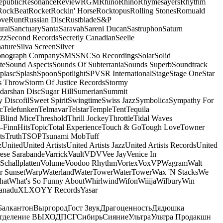
epublic
Resonance
Review
RGM
Rhino
Rhino
Rhymesayers
Rhythm
RockBeat
Rocket
Rockin' Horse
Rocktopus
Rolling Stones
Romuald
ove
Runt
Russian Disc
Rustblade
S&P
rai
Sanctuary
Santa
Saravah
Sareni Ducan
Sastruphon
Saturn
azz
Second Records
Secretly Canadian
Seelie
ature
Silva Screen
Silver
onograph Company
SMS
SNC
So Recordings
Solar
Solid
te
Sound Aspects
Sounds Of Subterrania
Sounds Superb
Soundtrack
plasc
Splash
Spoon
Spotlight
SPV
SR International
Stage
Stage One
Star
s Throw
Storm Of Justice Records
Stormy
darshan Disc
Sugar Hill
Sumerian
Summit
 Discofil
Sweet Spirit
Swingtime
Swiss Jazz
Symbolica
Sympathy For
c
Telefunken
Telmavar
Telstar
Temple
Tent
Tequila
 Blind Mice
Threshold
Thrill Jockey
Throttle
Tidal Waves
-FinnHits
Topic
Total Experience
Touch & Go
Tough Love
Towner
ts
Truth
TSOP
Tsunami Mob
Tuff
z
United
United Artists
United Artists Jazz
United Artists Records
United
ese Sarabande
Varrick
Vault
VDV
Vee Jay
Venice In
Schallplatten
Volume
Voodoo Rhythm
Vortex
Vox
VP
Wagram
Walt
r Sunset
Warp
Waterland
WaterTower
WaterTower
Wax 'N Stacks
We
hat
What's So Funny About
Whirlwind
Wifon
Wiiija
Wilbury
Win
anadu
XL
XO
Y
Y Records
Yasar
Балкантон
Выргород
Гост Звук
Драгоценность
Дядюшка
тделение ВЫХОД
ПСГ
Сибирь
Сияние
Ультра
Ультра Продакшн