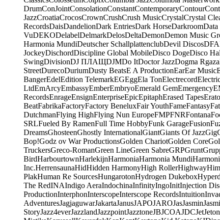
Drum
ConJoint
Consolation
Constant
Contemporary
Contour
Cont
Jazz
Croatia
Crocos
Crown
Crush
Crush Music
Crystal
Crystal Cle
Records
Dais
Dandelion
Dark Entries
Dark Horse
Darkroom
Data
Vu
DEKO
Delabel
Delmark
Delos
Delta
Demon
Demon Music Gr
Harmonia Mundi
Deutscher Schallplattenclub
Devil Discos
DFA
Jockey
Dischord
Discipline Global Mobile
Disco Doge
Disco Hal
Swing
Division
DJ ПЛАЩ
DJM
Do It
Doctor Jazz
Dogma Rgaza
Street
Dureco
Durium
Dusty Beats
E A Production
Ear
Ear Music
Banger
Edel
Edition Telemark
EG
Egg
Ela Ton
Electrecord
Electri
Ltd
EmArcy
Embassy
Ember
Embryo
Emerald Gem
Emergency
E
Records
Enrage
Ensign
Enterprise
Epic
Epitaph
Erased Tapes
Erat
Beat
Fabrika
Factory
Factory Benelux
Fair Youth
Fame
Fantasy
Fa
Dutchman
Flying High
Flying Nun Europe
FMP
FNR
Fontana
Fo
SRL
Fueled By Ramen
Full Time Hobby
Funk Garage
Fusion
Fu
Dreams
Ghosteen
Ghostly International
Giant
Giants Of Jazz
Gig
Bop!
Godz ov War Productions
Golden Chariot
Golden Core
Gol
Truckers
Greco-Roman
Green Line
Green Sabre
GRP
Grunt
Grupp
Bird
Harbourtown
Harlekijn
Harmonia
Harmonia Mundi
Harmoni
Inc.
Herrensauna
Hid
Hidden Harmony
High Roller
Highway
Him
Plak
Human Re Sources
Hungaroton
Hydrogen Dukebox
Hyper
The Red
INA
Indigo Aera
Indochina
Infinity
Ingo
Init
Injection Di
Production
Interphon
Interscope
Interscope Records
Intuition
Inva
Adventures
Jagjaguwar
Jakarta
Janus
JAPO
JARO
Jas
Jasmin
Jasm
Story
Jazz4ever
Jazzland
Jazzpoint
Jazztone
JB
JCOA
JDC
Jet
Jeton