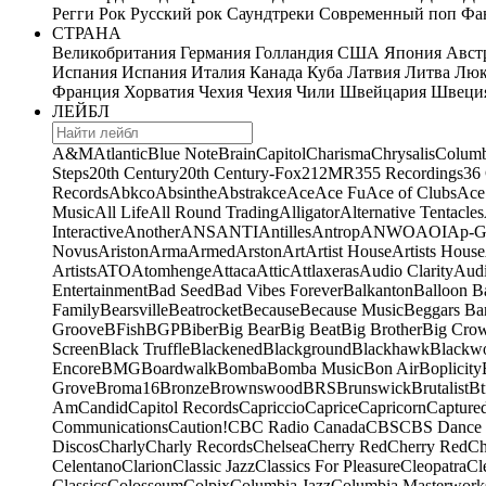
Регги
Рок
Русский рок
Саундтреки
Современный поп
Фан
СТРАНА
Великобритания
Германия
Голландия
США
Япония
Авст
Испания
Испания
Италия
Канада
Куба
Латвия
Литва
Люк
Франция
Хорватия
Чехия
Чехия
Чили
Швейцария
Швеци
ЛЕЙБЛ
A&M
Atlantic
Blue Note
Brain
Capitol
Charisma
Chrysalis
Columb
Steps
20th Century
20th Century-Fox
21
2MR
355 Recordings
36
Records
Abkco
Absinthe
Abstrakce
Ace
Ace Fu
Ace of Clubs
Ace
Music
All Life
All Round Trading
Alligator
Alternative Tentacles
Interactive
Another
ANS
ANTI
Antilles
Antrop
ANWO
AOI
Ap-G
Novus
Ariston
Arma
Armed
Arston
Art
Artist House
Artists House
Artists
ATO
Atomhenge
Attaca
Attic
Attlaxeras
Audio Clarity
Audi
Entertainment
Bad Seed
Bad Vibes Forever
Balkanton
Balloon B
Family
Bearsville
Beatrocket
Because
Because Music
Beggars Ba
Groove
BFish
BGP
Biber
Big Bear
Big Beat
Big Brother
Big Cro
Screen
Black Truffle
Blackened
Blackground
Blackhawk
Blackw
Encore
BMG
Boardwalk
Bomba
Bomba Music
Bon Air
Boplicity
Grove
Broma16
Bronze
Brownswood
BRS
Brunswick
Brutalist
Bt
Am
Candid
Capitol Records
Capriccio
Caprice
Capricorn
Capture
Communications
Caution!
CBC Radio Canada
CBS
CBS Dance 
Discos
Charly
Charly Records
Chelsea
Cherry Red
Cherry Red
Ch
Celentano
Clarion
Classic Jazz
Classics For Pleasure
Cleopatra
Cl
Classics
Colosseum
Colpix
Columbia Jazz
Columbia Masterwork