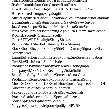
Trade
Roulette
Rounder
Royal Music
RSO
Ruf
Ruff
Ryders
Rumble
Run Out Groove
Runt
Russian
Disc
Rustblade
S&P Digital
SAAR
SABA
Sackville
Sacred
Bones
Sacred Tongue
Saga
Sagittarian
Music
Saguitarius
Salsoul
Salvation
Salvo
Samadhisound
Samurai
Ducan
Sastruphon
Saturn Research
Savitor
Savoy
Savoy
Jazz
Scene
Scepter
Schwann Musica Sacra
Score
Scotti
Bros.
Scotti Brothers
Screaming Apple
Sea Breeze Jazz
Second
Records
Secretly Canadian
Seelie
Court
SERWED
Setalight
Shady
Shakey
Pictures
Shark
Sheffield
Shimmy-Disc
Shining
Sioux
Shout
Shrapnel
Siboney
SideOneDummy
Signature
Silva
Screen
Silver
Lining
Silvertone
Sin
Singlebrook
Sintez
Sire
Sireena
Situation
Two
Sky
Slash
Smash
Smith Hyde
Productions
Smithsonian
Smoky Mary Phonograph
Company
SMS
SNC
So Recordings
Solar
Solid
State
Soliti
SoLyd
Soma
Some
Somerset
Sona Gaia
Productions
Sonet
Sonovox
Sony
Sony Classical
Sony
Music
SOS
Soul
Soul Jazz
Soul Note
Sound Aspects
Sounds Of
Subterrania
Sounds Superb
Soundtrack
Factory
Soundvision
Soviet Grail
Soyuz
Spanish
Prayers
Spark
Spectraphonic
Specula
Sphere
Sound
Spiegelei
Spinefarm
Spinout
Nuggets
Splasc
Splash
Spoon
Spotlight
SPV
SR