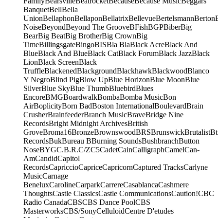
Family
Bearsville
Beatrocket
Because
Because Music
Beggars
Banquet
Bell
Bella
Union
Bellaphon
Bellapon
Bellatrix
Bellevue
Bertelsmann
Berton
Noise
Beyond
Beyond The Groove
BFish
BGP
Biber
Big
Bear
Big Beat
Big Brother
Big Crown
Big
Time
Billingsgate
Bingo
BIS
Bla Bla
Black Acre
Black And
Blue
Black And Blue
Black Cat
Black Forum
Black Jazz
Black
Lion
Black Screen
Black
Truffle
Blackened
Blackground
Blackhawk
Blackwood
Blanco
Y Negro
Blind Pig
Blow Up
Blue Horizon
Blue Moon
Blue
Silver
Blue Sky
Blue Thumb
Bluebird
Blues
Encore
BMG
Boardwalk
Bomba
Bomba Music
Bon
Air
Boplicity
Born Bad
Boston International
Boulevard
Brain
Crusher
Brainfeeder
Branch Music
Brave
Bridge Nine
Records
Bright Midnight Archives
British
Grove
Broma16
Bronze
Brownswood
BRS
Brunswick
Brutalist
Bt
Records
Buk
Bureau B
Burning Sounds
Bushbranch
Button
Nose
BYG
C.B.R.
C/Z
C5
Cadet
Cain
Calligraph
Camel
Can-
Am
Candid
Capitol
Records
Capriccio
Caprice
Capricorn
Captured Tracks
Carlyne
Music
Carnage
Benelux
Caroline
Carpark
Carrere
Casablanca
Cashmere
Thoughts
Castle Classics
Castle Communications
Caution!
CBC
Radio Canada
CBS
CBS Dance Pool
CBS
Masterworks
CBS/Sony
Celluloid
Centre D'etudes