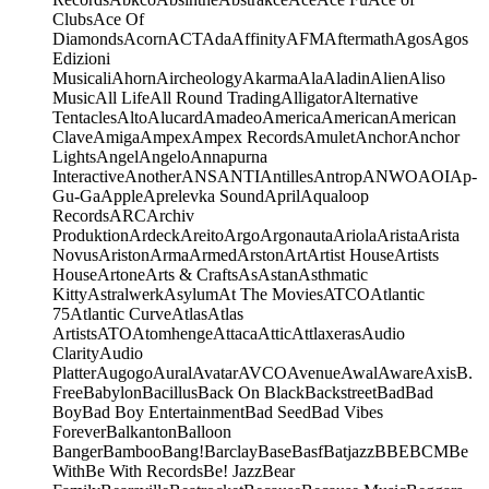
Clubs
Ace Of
Diamonds
Acorn
ACT
Ada
Affinity
AFM
Aftermath
Agos
Agos
Edizioni
Musicali
Ahorn
Aircheology
Akarma
Ala
Aladin
Alien
Aliso
Music
All Life
All Round Trading
Alligator
Alternative
Tentacles
Alto
Alucard
Amadeo
America
American
American
Clave
Amiga
Ampex
Ampex Records
Amulet
Anchor
Anchor
Lights
Angel
Angelo
Annapurna
Interactive
Another
ANS
ANTI
Antilles
Antrop
ANWO
AOI
Ap-
Gu-Ga
Apple
Aprelevka Sound
April
Aqualoop
Records
ARC
Archiv
Produktion
Ardeck
Areito
Argo
Argonauta
Ariola
Arista
Arista
Novus
Ariston
Arma
Armed
Arston
Art
Artist House
Artists
House
Artone
Arts & Crafts
As
Astan
Asthmatic
Kitty
Astralwerk
Asylum
At The Movies
ATCO
Atlantic
75
Atlantic Curve
Atlas
Atlas
Artists
ATO
Atomhenge
Attaca
Attic
Attlaxeras
Audio
Clarity
Audio
Platter
Augogo
Aural
Avatar
AVCO
Avenue
Awal
Aware
Axis
B.
Free
Babylon
Bacillus
Back On Black
Backstreet
Bad
Bad
Boy
Bad Boy Entertainment
Bad Seed
Bad Vibes
Forever
Balkanton
Balloon
Banger
Bamboo
Bang!
Barclay
Base
Basf
Batjazz
BBE
BCM
Be
With
Be With Records
Be! Jazz
Bear