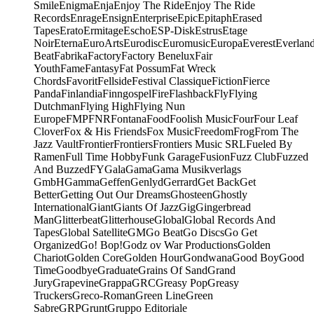
Smile
Enigma
Enja
Enjoy The Ride
Enjoy The Ride
Records
Enrage
Ensign
Enterprise
Epic
Epitaph
Erased
Tapes
Erato
Ermitage
Escho
ESP-Disk
Estrus
Etage
Noir
Eterna
EuroArts
Eurodisc
Euromusic
Europa
Everest
Everlan
Beat
Fabrika
Factory
Factory Benelux
Fair
Youth
Fame
Fantasy
Fat Possum
Fat Wreck
Chords
Favorit
Fellside
Festival Classique
Fiction
Fierce
Panda
Finlandia
Finngospel
Fire
Flashback
Fly
Flying
Dutchman
Flying High
Flying Nun
Europe
FMP
FNR
Fontana
Food
Foolish Music
Four
Four Leaf
Clover
Fox & His Friends
Fox Music
Freedom
Frog
From The
Jazz Vault
Frontier
Frontiers
Frontiers Music SRL
Fueled By
Ramen
Full Time Hobby
Funk Garage
Fusion
Fuzz Club
Fuzzed
And Buzzed
FY
Gala
Gama
Gama Musikverlags
GmbH
Gamma
Geffen
Genlyd
Gerrard
Get Back
Get
Better
Getting Out Our Dreams
Ghosteen
Ghostly
International
Giant
Giants Of Jazz
Gig
Gingerbread
Man
Glitterbeat
Glitterhouse
Global
Global Records And
Tapes
Global Satellite
GM
Go Beat
Go Discs
Go Get
Organized
Go! Bop!
Godz ov War Productions
Golden
Chariot
Golden Core
Golden Hour
Gondwana
Good Boy
Good
Time
Goodbye
Graduate
Grains Of Sand
Grand
Jury
Grapevine
Grappa
GRC
Greasy Pop
Greasy
Truckers
Greco-Roman
Green Line
Green
Sabre
GRP
Grunt
Gruppo Editoriale