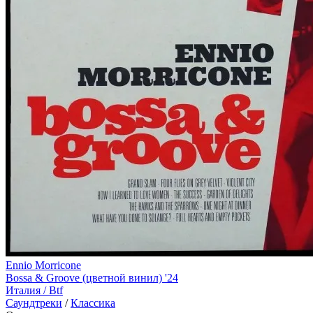
Ennio Morricone
Bossa & Groove (цветной винил) '24
Италия /
Btf
Саундтреки
/
Классика