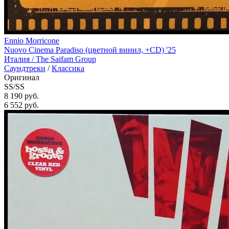
Ennio Morricone
Nuovo Cinema Paradiso (цветной винил, +CD) '25
Италия /
The Saifam Group
Саундтреки
/
Классика
Оригинал
SS/SS
8 190 руб.
6 552
руб.