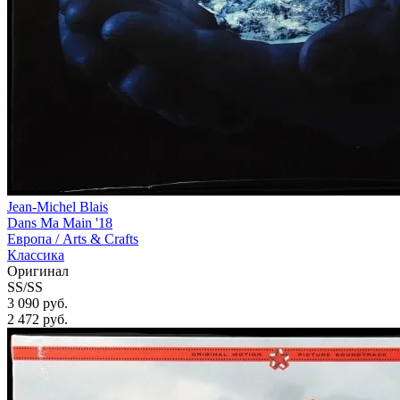
Jean-Michel Blais
Dans Ma Main '18
Европа /
Arts & Crafts
Классика
Оригинал
SS/SS
3 090 руб.
2 472
руб.