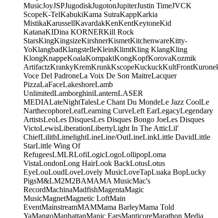
Music
Joy
JSP
Jugodisk
Jugoton
Jupiter
Justin Time
JVC
K
Scope
K-Tel
Kabuki
Kama Sutra
Kapp
Karkia
Mistika
Karussell
Kavardak
Ken
Kent
Keytone
Kid
Katana
KIDina KORNER
Kill Rock
Stars
King
Kingsize
Kirshner
Kismet
Kitchenware
Kitty-
Yo
Klangbad
Klangstelle
Klein
Klimt
Kling Klang
Kling
Klong
Knappe
Koala
Kompakt
Kong
Kopf
Korova
Kozmik
Artifactz
Kranky
Krem
Krunk
Kscope
Kuckuck
KultFront
Kurone
Voce Del Padrone
La Voix De Son Maitre
Lacquer
Pizza
LaFace
Lakeshore
Lamb
Unlimited
Lamborghini
Lantern
LASER
MEDIA
LateNightTales
Le Chant Du Monde
Le Jazz Cool
Le
Narthecophore
Leaf
Learning Curve
Left Ear
Legacy
Legendary
Artists
Leo
Les Disques
Les Disques Bongo Joe
Les Disques
Victo
Lewis
Liberation
Liberty
Light In The Attic
Lil'
Chief
Lilith
Limelight
Line
Line/OutLine
Link
Little David
Little
Star
Little Wing Of
Refugees
LMLR
Lofi
Logic
Logo
Lollipop
Loma
Vista
London
Long Hair
Look Back
Lotus
Lotus
Eye
Lou
Loud
Love
Lovely Music
LoveTap
Luaka Bop
Lucky
Pigs
M&L
M2
M2BA
MA
MA Music
Mac's
Record
Machina
Madfish
Magenta
Magic
Music
Magnet
Magnetic Loft
Main
Event
Mainstream
MAM
Mama Barley
Mama Told
Ya
Mango
Manhattan
Manic Ears
Manticore
Marathon Media