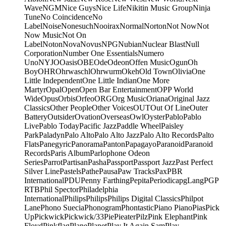
Wave
NGM
Nice Guys
Nice Life
Nikitin Music Group
Ninja
Tune
No Coincidence
No
Label
Noise
Nonesuch
Nooirax
Normal
Norton
Not Now
Not
Now Music
Not On
Label
Noton
Nova
Novus
NPG
Nubian
Nuclear Blast
Null
Corporation
Number One Essentials
Numero
Uno
NYJO
Oasis
OBE
Ode
Odeon
Offen Music
Ogun
Oh
Boy
OHR
Ohrwaschl
Ohrwurm
Okeh
Old Town
Olivia
One
Little Independent
One Little Indian
One More
Martyr
Opal
Open
Open Bar Entertainment
OPP World
Wide
Opus
Orbis
Orfeo
ORG
Org Music
Oriana
Original Jazz
Classics
Other People
Other Voices
OUT
Out Of Line
Outer
Battery
Outsider
Ovation
Overseas
Owl
Oyster
Pablo
Pablo
Live
Pablo Today
Pacific Jazz
Paddle Wheel
Paisley
Park
Paladyn
Palo Alto
Palo Alto Jazz
Palo Alto Records
Palto
Flats
Panegyric
Panorama
Panton
Papagayo
Paranoid
Paranoid
Records
Paris Album
Parlophone Odeon
Series
Parrot
Partisan
Pasha
Passport
Passport Jazz
Past Perfect
Silver Line
Pastels
Pathe
Pausa
Paw Tracks
Pax
PBR
International
PDU
Penny Farthing
Pepita
Periodica
pgLang
PGP
RTB
Phil Spector
Philadelphia
International
Philips
Philips
Philips Digital Classics
Philpot
Lane
Phono Suecia
Phonogram
Phontastic
Piano Piano
Pias
Pick
Up
Pickwick
Pickwick/33
Pie
Pieater
Pilz
Pink Elephant
Pink
Floyd
Pinkflag
Plane
Planet
Play It Again Sam
Play