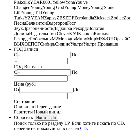
Plakcılık
YEAR0001
Yellow
Yona
You've
Changed
Young
Young God
Young Money
Young Stoner
Life
Young Tiki
Young
Turks
YZY
ZAN
Zapisy
ZBS
ZDF
Zerolandia
Zickzack
Zodiac
Zo
Песня
Балкантон
Выргород
Гост
Звук
Драгоценность
Дядюшка Рекордс
Золотая
Долина
Издательство Clever
КАЧ
Клюква
Клюква
Рекордс
Лоботомия
М2
Мелодия
МируМир
МКФОН
Орфей
О
ВЫХОД
ПСГ
Сибирь
Сияние
Ультра
Ультра Продакшн
ГОД Записи
С
|
По
ГОД Выпуска
С
|
По
Цена (руб.)
От
|
До
Состояние
Оригинал
Переиздание
Раритеты
Новый винил
Сбросить
Искать в lp
Поиск только по разделу LP. Если хотите искать по CD,
перейдите, пожалуйста, в раздел
CD
.