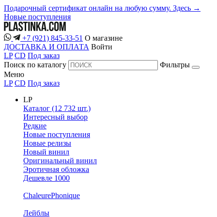
Подарочный сертификат онлайн на любую сумму. Здесь →
Новые поступления
+7 (921) 845-33-51
О магазине
ДОСТАВКА И ОПЛАТА
Войти
LP
CD
Под заказ
Поиск по каталогу
Фильтры
Меню
LP
CD
Под заказ
LP
Каталог (12 732 шт.)
Интересный выбор
Редкие
Новые поступления
Новые релизы
Новый винил
Оригинальный винил
Эротичная обложка
Дешевле 1000
ChaleurePhonique
Лейблы