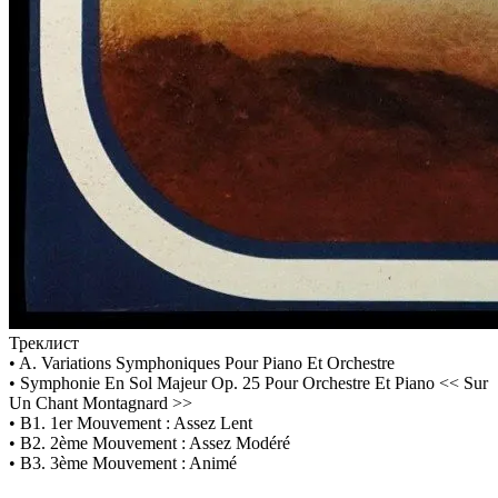
Треклист
• A. Variations Symphoniques Pour Piano Et Orchestre
• Symphonie En Sol Majeur Op. 25 Pour Orchestre Et Piano << Sur
Un Chant Montagnard >>
• B1. 1er Mouvement : Assez Lent
• B2. 2ème Mouvement : Assez Modéré
• B3. 3ème Mouvement : Animé