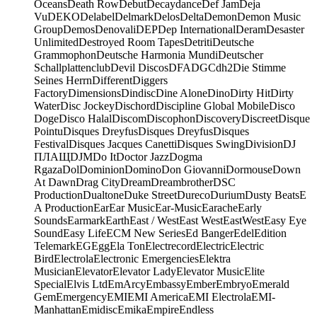
Oceans
Death Row
Debut
Decaydance
Def Jam
Deja
Vu
DEKO
Delabel
Delmark
Delos
Delta
Demon
Demon Music
Group
Demos
Denovali
DEP
Dep International
Deram
Desaster
Unlimited
Destroyed Room Tapes
Detriti
Deutsche
Grammophon
Deutsche Harmonia Mundi
Deutscher
Schallplattenclub
Devil Discos
DFA
DGC
dh2
Die Stimme
Seines Herrn
Different
Diggers
Factory
Dimensions
Dindisc
Dine Alone
Dino
Dirty Hit
Dirty
Water
Disc Jockey
Dischord
Discipline Global Mobile
Disco
Doge
Disco Halal
Discom
Discophon
Discovery
Discreet
Disque
Pointu
Disques Dreyfus
Disques Dreyfus
Disques
Festival
Disques Jacques Canetti
Disques Swing
Division
DJ
ПЛАЩ
DJM
Do It
Doctor Jazz
Dogma
Rgaza
Dol
Dominion
Domino
Don Giovanni
Dormouse
Down
At Dawn
Drag City
Dream
Dreambrother
DSC
Production
Dualtone
Duke Street
Dureco
Durium
Dusty Beats
E
A Production
Ear
Ear Music
Ear-Music
Earache
Early
Sounds
Earmark
Earth
East / West
East West
EastWest
Easy Eye
Sound
Easy Life
ECM New Series
Ed Banger
Edel
Edition
Telemark
EG
Egg
Ela Ton
Electrecord
Electric
Electric
Bird
Electrola
Electronic Emergencies
Elektra
Musician
Elevator
Elevator Lady
Elevator Music
Elite
Special
Elvis Ltd
EmArcy
Embassy
Ember
Embryo
Emerald
Gem
Emergency
EMI
EMI America
EMI Electrola
EMI-
Manhattan
Emidisc
Emika
Empire
Endless