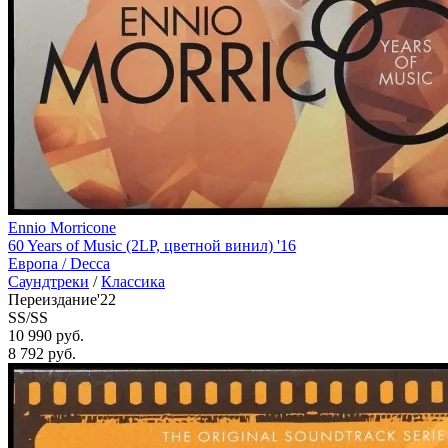
Ennio Morricone
60 Years of Music (2LP, цветной винил) '16
Европа /
Decca
Саундтреки
/
Классика
Переиздание'22
SS/SS
10 990 руб.
8 792
руб.