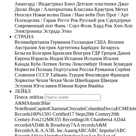
Авангард / Индастриал
Блюз
Детские пластинки
Джаз
Диско
Инди / Альтернатива
Классика
Краутрок
Метал
Неосоул
Новая волна
Панк / Нью вейв
Поп
Прог / Арт
Психоделик / Гараж
Регги
Рок
Русский рок
Саундтреки
Современный поп
Фанк / Соул
Фолк
Хард Рок
Хип-Хоп
Электроника
Эстрада
Этно
СТРАНА
Великобритания
Германия
Голландия
США
Япония
Австралия
Австрия
Аргентина
Барбадос
Беларусь
Бельгия
Болгария
Бразилия
Венгрия
ГДР
Греция
Дания
Европа
Израиль
Индия
Испания
Испания
Италия
Канада
Куба
Латвия
Литва
Люксембург
Новая Зеландия
Норвегия
Польша
Португалия
Россия
Румыния
Сербия
Словения
СССР
Тайвань
Турция
Финляндия
Франция
Хорватия
Чехия
Чехия
Чили
Швейцария
Швеция
Эстония
Югославия
Южная Корея
Ямайка
ЛЕЙБЛ
Поиск лейбла
A&M
Atlantic
Blue
Note
Brain
Capitol
Charisma
Chrysalis
Columbia
Decca
ECM
Elek
Records
100%
1501 Certified
17 Steps
20th Century
20th
Century-Fox
21
2MR
355 Recordings
36 Chambers
4 AD
44
records
4AD
4th & Broadway
7A
A records
A&M
Records
A.K.A.
A5B, Inc.
Aaarrg
ABC
ABC Impulse!
ABC
Records
Abkco
Absinthe
Abstrakce
Ace
Ace Fu
Ace of