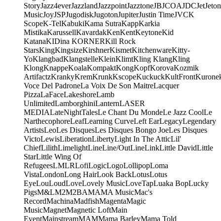
Story
Jazz4ever
Jazzland
Jazzpoint
Jazztone
JB
JCOA
JDC
Jet
Jeton
Music
Joy
JSP
Jugodisk
Jugoton
Jupiter
Justin Time
JVC
K
Scope
K-Tel
Kabuki
Kama Sutra
Kapp
Karkia
Mistika
Karussell
Kavardak
Ken
Kent
Keytone
Kid
Katana
KIDina KORNER
Kill Rock
Stars
King
Kingsize
Kirshner
Kismet
Kitchenware
Kitty-
Yo
Klangbad
Klangstelle
Klein
Klimt
Kling Klang
Kling
Klong
Knappe
Koala
Kompakt
Kong
Kopf
Korova
Kozmik
Artifactz
Kranky
Krem
Krunk
Kscope
Kuckuck
KultFront
Kurone
Voce Del Padrone
La Voix De Son Maitre
Lacquer
Pizza
LaFace
Lakeshore
Lamb
Unlimited
Lamborghini
Lantern
LASER
MEDIA
LateNightTales
Le Chant Du Monde
Le Jazz Cool
Le
Narthecophore
Leaf
Learning Curve
Left Ear
Legacy
Legendary
Artists
Leo
Les Disques
Les Disques Bongo Joe
Les Disques
Victo
Lewis
Liberation
Liberty
Light In The Attic
Lil'
Chief
Lilith
Limelight
Line
Line/OutLine
Link
Little David
Little
Star
Little Wing Of
Refugees
LMLR
Lofi
Logic
Logo
Lollipop
Loma
Vista
London
Long Hair
Look Back
Lotus
Lotus
Eye
Lou
Loud
Love
Lovely Music
LoveTap
Luaka Bop
Lucky
Pigs
M&L
M2
M2BA
MA
MA Music
Mac's
Record
Machina
Madfish
Magenta
Magic
Music
Magnet
Magnetic Loft
Main
Event
Mainstream
MAM
Mama Barley
Mama Told