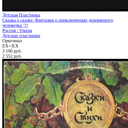
Детская Пластинка
Сказка о сказке: Фантазии о приключениях деревянного
человечка '??
Россия /
Ультра
Детские пластинки
Оригинал
EX+/EX
3 190 руб.
2 552
руб.