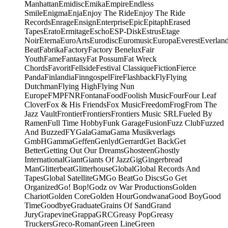
Manhattan
Emidisc
Emika
Empire
Endless
Smile
Enigma
Enja
Enjoy The Ride
Enjoy The Ride
Records
Enrage
Ensign
Enterprise
Epic
Epitaph
Erased
Tapes
Erato
Ermitage
Escho
ESP-Disk
Estrus
Etage
Noir
Eterna
EuroArts
Eurodisc
Euromusic
Europa
Everest
Everlan
Beat
Fabrika
Factory
Factory Benelux
Fair
Youth
Fame
Fantasy
Fat Possum
Fat Wreck
Chords
Favorit
Fellside
Festival Classique
Fiction
Fierce
Panda
Finlandia
Finngospel
Fire
Flashback
Fly
Flying
Dutchman
Flying High
Flying Nun
Europe
FMP
FNR
Fontana
Food
Foolish Music
Four
Four Leaf
Clover
Fox & His Friends
Fox Music
Freedom
Frog
From The
Jazz Vault
Frontier
Frontiers
Frontiers Music SRL
Fueled By
Ramen
Full Time Hobby
Funk Garage
Fusion
Fuzz Club
Fuzzed
And Buzzed
FY
Gala
Gama
Gama Musikverlags
GmbH
Gamma
Geffen
Genlyd
Gerrard
Get Back
Get
Better
Getting Out Our Dreams
Ghosteen
Ghostly
International
Giant
Giants Of Jazz
Gig
Gingerbread
Man
Glitterbeat
Glitterhouse
Global
Global Records And
Tapes
Global Satellite
GM
Go Beat
Go Discs
Go Get
Organized
Go! Bop!
Godz ov War Productions
Golden
Chariot
Golden Core
Golden Hour
Gondwana
Good Boy
Good
Time
Goodbye
Graduate
Grains Of Sand
Grand
Jury
Grapevine
Grappa
GRC
Greasy Pop
Greasy
Truckers
Greco-Roman
Green Line
Green