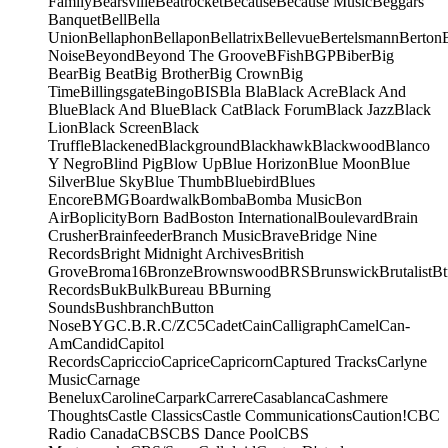
Family
Bearsville
Beatrocket
Because
Because Music
Beggars
Banquet
Bell
Bella
Union
Bellaphon
Bellapon
Bellatrix
Bellevue
Bertelsmann
Berton
Noise
Beyond
Beyond The Groove
BFish
BGP
Biber
Big
Bear
Big Beat
Big Brother
Big Crown
Big
Time
Billingsgate
Bingo
BIS
Bla Bla
Black Acre
Black And
Blue
Black And Blue
Black Cat
Black Forum
Black Jazz
Black
Lion
Black Screen
Black
Truffle
Blackened
Blackground
Blackhawk
Blackwood
Blanco
Y Negro
Blind Pig
Blow Up
Blue Horizon
Blue Moon
Blue
Silver
Blue Sky
Blue Thumb
Bluebird
Blues
Encore
BMG
Boardwalk
Bomba
Bomba Music
Bon
Air
Boplicity
Born Bad
Boston International
Boulevard
Brain
Crusher
Brainfeeder
Branch Music
Brave
Bridge Nine
Records
Bright Midnight Archives
British
Grove
Broma16
Bronze
Brownswood
BRS
Brunswick
Brutalist
Bt
Records
Buk
Bulk
Bureau B
Burning
Sounds
Bushbranch
Button
Nose
BYG
C.B.R.
C/Z
C5
Cadet
Cain
Calligraph
Camel
Can-
Am
Candid
Capitol
Records
Capriccio
Caprice
Capricorn
Captured Tracks
Carlyne
Music
Carnage
Benelux
Caroline
Carpark
Carrere
Casablanca
Cashmere
Thoughts
Castle Classics
Castle Communications
Caution!
CBC
Radio Canada
CBS
CBS Dance Pool
CBS