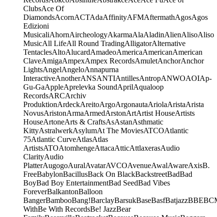
Clubs
Ace Of
Diamonds
Acorn
ACT
Ada
Affinity
AFM
Aftermath
Agos
Agos
Edizioni
Musicali
Ahorn
Aircheology
Akarma
Ala
Aladin
Alien
Aliso
Aliso
Music
All Life
All Round Trading
Alligator
Alternative
Tentacles
Alto
Alucard
Amadeo
America
American
American
Clave
Amiga
Ampex
Ampex Records
Amulet
Anchor
Anchor
Lights
Angel
Angelo
Annapurna
Interactive
Another
ANS
ANTI
Antilles
Antrop
ANWO
AOI
Ap-
Gu-Ga
Apple
Aprelevka Sound
April
Aqualoop
Records
ARC
Archiv
Produktion
Ardeck
Areito
Argo
Argonauta
Ariola
Arista
Arista
Novus
Ariston
Arma
Armed
Arston
Art
Artist House
Artists
House
Artone
Arts & Crafts
As
Astan
Asthmatic
Kitty
Astralwerk
Asylum
At The Movies
ATCO
Atlantic
75
Atlantic Curve
Atlas
Atlas
Artists
ATO
Atomhenge
Attaca
Attic
Attlaxeras
Audio
Clarity
Audio
Platter
Augogo
Aural
Avatar
AVCO
Avenue
Awal
Aware
Axis
B.
Free
Babylon
Bacillus
Back On Black
Backstreet
Bad
Bad
Boy
Bad Boy Entertainment
Bad Seed
Bad Vibes
Forever
Balkanton
Balloon
Banger
Bamboo
Bang!
Barclay
Barsuk
Base
Basf
Batjazz
BBE
BC
With
Be With Records
Be! Jazz
Bear