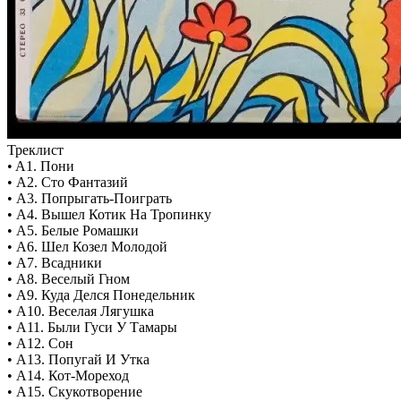
Треклист
• A1. Пони
• A2. Сто Фантазий
• A3. Попрыгать-Поиграть
• A4. Вышел Котик На Тропинку
• A5. Белые Ромашки
• A6. Шел Козел Молодой
• A7. Всадники
• A8. Веселый Гном
• A9. Куда Делся Понедельник
• A10. Веселая Лягушка
• A11. Были Гуси У Тамары
• A12. Сон
• A13. Попугай И Утка
• A14. Кот-Мореход
• A15. Скукотворение