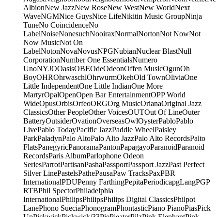
Albion
New Jazz
New Rose
New West
New World
Next
Wave
NGM
Nice Guys
Nice Life
Nikitin Music Group
Ninja
Tune
No Coincidence
No
Label
Noise
Nonesuch
Nooirax
Normal
Norton
Not Now
Not
Now Music
Not On
Label
Noton
Nova
Novus
NPG
Nubian
Nuclear Blast
Null
Corporation
Number One Essentials
Numero
Uno
NYJO
Oasis
OBE
Ode
Odeon
Offen Music
Ogun
Oh
Boy
OHR
Ohrwaschl
Ohrwurm
Okeh
Old Town
Olivia
One
Little Independent
One Little Indian
One More
Martyr
Opal
Open
Open Bar Entertainment
OPP World
Wide
Opus
Orbis
Orfeo
ORG
Org Music
Oriana
Original Jazz
Classics
Other People
Other Voices
OUT
Out Of Line
Outer
Battery
Outsider
Ovation
Overseas
Owl
Oyster
Pablo
Pablo
Live
Pablo Today
Pacific Jazz
Paddle Wheel
Paisley
Park
Paladyn
Palo Alto
Palo Alto Jazz
Palo Alto Records
Palto
Flats
Panegyric
Panorama
Panton
Papagayo
Paranoid
Paranoid
Records
Paris Album
Parlophone Odeon
Series
Parrot
Partisan
Pasha
Passport
Passport Jazz
Past Perfect
Silver Line
Pastels
Pathe
Pausa
Paw Tracks
Pax
PBR
International
PDU
Penny Farthing
Pepita
Periodica
pgLang
PGP
RTB
Phil Spector
Philadelphia
International
Philips
Philips
Philips Digital Classics
Philpot
Lane
Phono Suecia
Phonogram
Phontastic
Piano Piano
Pias
Pick
Up
Pickwick
Pickwick/33
Pie
Pieater
Pilz
Pink Elephant
Pink