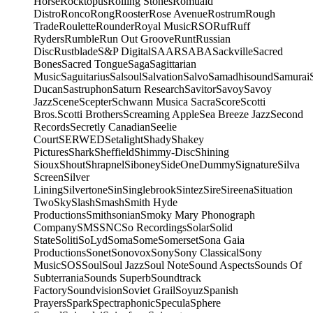
Horse
Rocktopus
Rolling Stones
Romuald
Distro
Ronco
Rong
Rooster
Rose Avenue
Rostrum
Rough
Trade
Roulette
Rounder
Royal Music
RSO
Ruf
Ruff
Ryders
Rumble
Run Out Groove
Runt
Russian
Disc
Rustblade
S&P Digital
SAAR
SABA
Sackville
Sacred
Bones
Sacred Tongue
Saga
Sagittarian
Music
Saguitarius
Salsoul
Salvation
Salvo
Samadhisound
Samurai
Ducan
Sastruphon
Saturn Research
Savitor
Savoy
Savoy
Jazz
Scene
Scepter
Schwann Musica Sacra
Score
Scotti
Bros.
Scotti Brothers
Screaming Apple
Sea Breeze Jazz
Second
Records
Secretly Canadian
Seelie
Court
SERWED
Setalight
Shady
Shakey
Pictures
Shark
Sheffield
Shimmy-Disc
Shining
Sioux
Shout
Shrapnel
Siboney
SideOneDummy
Signature
Silva
Screen
Silver
Lining
Silvertone
Sin
Singlebrook
Sintez
Sire
Sireena
Situation
Two
Sky
Slash
Smash
Smith Hyde
Productions
Smithsonian
Smoky Mary Phonograph
Company
SMS
SNC
So Recordings
Solar
Solid
State
Soliti
SoLyd
Soma
Some
Somerset
Sona Gaia
Productions
Sonet
Sonovox
Sony
Sony Classical
Sony
Music
SOS
Soul
Soul Jazz
Soul Note
Sound Aspects
Sounds Of
Subterrania
Sounds Superb
Soundtrack
Factory
Soundvision
Soviet Grail
Soyuz
Spanish
Prayers
Spark
Spectraphonic
Specula
Sphere