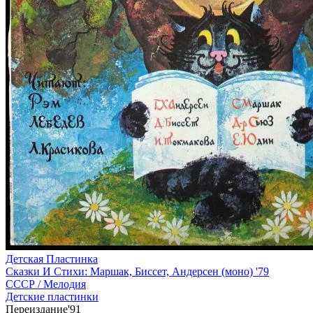
Детская Пластинка
Сказки И Стихи: Маршак, Биссет, Андерсен (моно) '79
СССР /
Мелодия
Детские пластинки
Переиздание'91