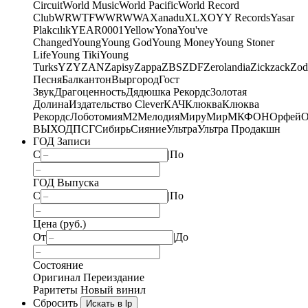
Circuit
World Music
World Pacific
World Record
Club
WRWTFWWR
WWA
Xanadu
XL
XO
Y
Y Records
Yasar
Plakcılık
YEAR0001
Yellow
Yona
You've
Changed
Young
Young God
Young Money
Young Stoner
Life
Young Tiki
Young
Turks
YZY
ZAN
Zapisy
Zappa
ZBS
ZDF
Zerolandia
Zickzack
Zod
Песня
Балкантон
Выргород
Гост
Звук
Драгоценность
Дядюшка Рекордс
Золотая
Долина
Издательство Clever
КАЧ
Клюква
Клюква
Рекордс
Лоботомия
М2
Мелодия
МируМир
МКФОН
Орфей
О
ВЫХОД
ПСГ
Сибирь
Сияние
Ультра
Ультра Продакшн
ГОД Записи
С
|
По
ГОД Выпуска
С
|
По
Цена (руб.)
От
|
До
Состояние
Оригинал
Переиздание
Раритеты
Новый винил
Сбросить
Искать в lp