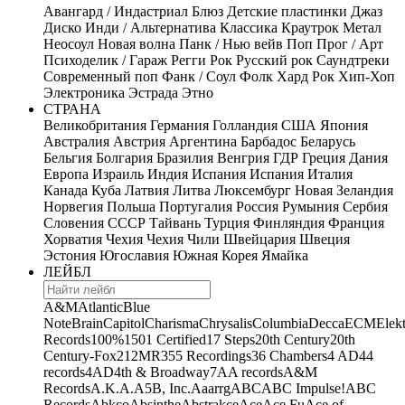
Авангард / Индастриал
Блюз
Детские пластинки
Джаз
Диско
Инди / Альтернатива
Классика
Краутрок
Метал
Неосоул
Новая волна
Панк / Нью вейв
Поп
Прог / Арт
Психоделик / Гараж
Регги
Рок
Русский рок
Саундтреки
Современный поп
Фанк / Соул
Фолк
Хард Рок
Хип-Хоп
Электроника
Эстрада
Этно
СТРАНА
Великобритания
Германия
Голландия
США
Япония
Австралия
Австрия
Аргентина
Барбадос
Беларусь
Бельгия
Болгария
Бразилия
Венгрия
ГДР
Греция
Дания
Европа
Израиль
Индия
Испания
Испания
Италия
Канада
Куба
Латвия
Литва
Люксембург
Новая Зеландия
Норвегия
Польша
Португалия
Россия
Румыния
Сербия
Словения
СССР
Тайвань
Турция
Финляндия
Франция
Хорватия
Чехия
Чехия
Чили
Швейцария
Швеция
Эстония
Югославия
Южная Корея
Ямайка
ЛЕЙБЛ
A&M
Atlantic
Blue
Note
Brain
Capitol
Charisma
Chrysalis
Columbia
Decca
ECM
Elek
Records
100%
1501 Certified
17 Steps
20th Century
20th
Century-Fox
21
2MR
355 Recordings
36 Chambers
4 AD
44
records
4AD
4th & Broadway
7A
A records
A&M
Records
A.K.A.
A5B, Inc.
Aaarrg
ABC
ABC Impulse!
ABC
Records
Abkco
Absinthe
Abstrakce
Ace
Ace Fu
Ace of