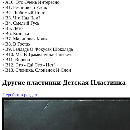
• A16. Это Очень Интересно
• B1. Резиновый Ежик
• B2. Любимый Пони
• B3. Что Над Чем?
• B4. Смелый Гусь
• B5. Лето
• B6. Козочка
• B7. Малиновая Кошка
• B8. В Гостях
• B9. Баллада О Фокусах Шоколада
• B10. Мы В Трамвайчике Плывем
• B11. Ворона
• B12. Это - Да! Это - Нет!
• B13. Слониха, Слоненок И Слон
Другие пластинки Детская Пластинка
Перейти
в раздел