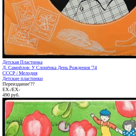
Детская Пластинка
Д. Самойлов: У Слонёнка День Рождения '74
СССР /
Мелодия
Детские пластинки
Переиздание'??
EX-/EX-
490
руб.