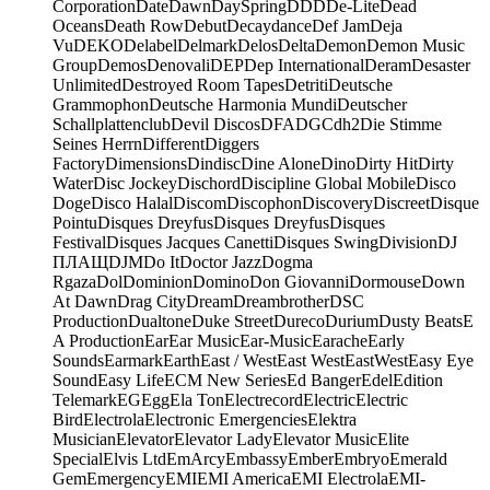
Corporation
Date
Dawn
DaySpring
DDD
De-Lite
Dead
Oceans
Death Row
Debut
Decaydance
Def Jam
Deja
Vu
DEKO
Delabel
Delmark
Delos
Delta
Demon
Demon Music
Group
Demos
Denovali
DEP
Dep International
Deram
Desaster
Unlimited
Destroyed Room Tapes
Detriti
Deutsche
Grammophon
Deutsche Harmonia Mundi
Deutscher
Schallplattenclub
Devil Discos
DFA
DGC
dh2
Die Stimme
Seines Herrn
Different
Diggers
Factory
Dimensions
Dindisc
Dine Alone
Dino
Dirty Hit
Dirty
Water
Disc Jockey
Dischord
Discipline Global Mobile
Disco
Doge
Disco Halal
Discom
Discophon
Discovery
Discreet
Disque
Pointu
Disques Dreyfus
Disques Dreyfus
Disques
Festival
Disques Jacques Canetti
Disques Swing
Division
DJ
ПЛАЩ
DJM
Do It
Doctor Jazz
Dogma
Rgaza
Dol
Dominion
Domino
Don Giovanni
Dormouse
Down
At Dawn
Drag City
Dream
Dreambrother
DSC
Production
Dualtone
Duke Street
Dureco
Durium
Dusty Beats
E
A Production
Ear
Ear Music
Ear-Music
Earache
Early
Sounds
Earmark
Earth
East / West
East West
EastWest
Easy Eye
Sound
Easy Life
ECM New Series
Ed Banger
Edel
Edition
Telemark
EG
Egg
Ela Ton
Electrecord
Electric
Electric
Bird
Electrola
Electronic Emergencies
Elektra
Musician
Elevator
Elevator Lady
Elevator Music
Elite
Special
Elvis Ltd
EmArcy
Embassy
Ember
Embryo
Emerald
Gem
Emergency
EMI
EMI America
EMI Electrola
EMI-