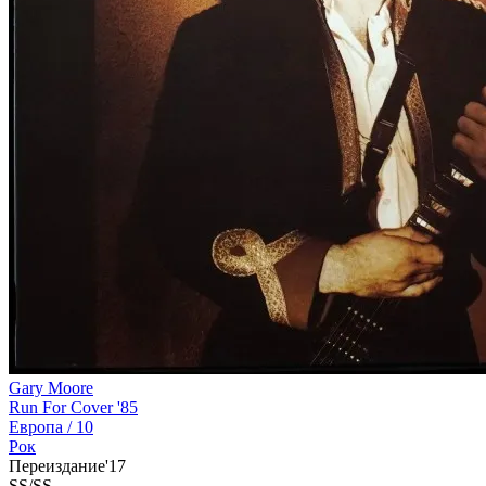
Gary Moore
Run For Cover '85
Европа /
10
Рок
Переиздание'17
SS/SS