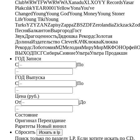
Club
WRWTFWWR
WWA
Xanadu
XL
XO
Y
Y Records
Yasar
Plakcılık
YEAR0001
Yellow
Yona
You've
Changed
Young
Young God
Young Money
Young Stoner
Life
Young Tiki
Young
Turks
YZY
ZAN
Zapisy
Zappa
ZBS
ZDF
Zerolandia
Zickzack
Zod
Песня
Балкантон
Выргород
Гост
Звук
Драгоценность
Дядюшка Рекордс
Золотая
Долина
Издательство Clever
КАЧ
Клюква
Клюква
Рекордс
Лоботомия
М2
Мелодия
МируМир
МКФОН
Орфей
О
ВЫХОД
ПСГ
Сибирь
Сияние
Ультра
Ультра Продакшн
ГОД Записи
С
|
По
ГОД Выпуска
С
|
По
Цена (руб.)
От
|
До
Состояние
Оригинал
Переиздание
Раритеты
Новый винил
Сбросить
Искать в lp
Поиск только по разделу LP. Если хотите искать по CD,