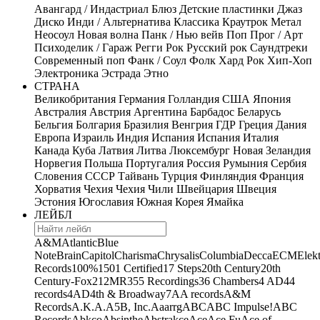
Авангард / Индастриал
Блюз
Детские пластинки
Джаз
Диско
Инди / Альтернатива
Классика
Краутрок
Метал
Неосоул
Новая волна
Панк / Нью вейв
Поп
Прог / Арт
Психоделик / Гараж
Регги
Рок
Русский рок
Саундтреки
Современный поп
Фанк / Соул
Фолк
Хард Рок
Хип-Хоп
Электроника
Эстрада
Этно
СТРАНА
Великобритания
Германия
Голландия
США
Япония
Австралия
Австрия
Аргентина
Барбадос
Беларусь
Бельгия
Болгария
Бразилия
Венгрия
ГДР
Греция
Дания
Европа
Израиль
Индия
Испания
Испания
Италия
Канада
Куба
Латвия
Литва
Люксембург
Новая Зеландия
Норвегия
Польша
Португалия
Россия
Румыния
Сербия
Словения
СССР
Тайвань
Турция
Финляндия
Франция
Хорватия
Чехия
Чехия
Чили
Швейцария
Швеция
Эстония
Югославия
Южная Корея
Ямайка
ЛЕЙБЛ
A&M
Atlantic
Blue
Note
Brain
Capitol
Charisma
Chrysalis
Columbia
Decca
ECM
Elek
Records
100%
1501 Certified
17 Steps
20th Century
20th
Century-Fox
21
2MR
355 Recordings
36 Chambers
4 AD
44
records
4AD
4th & Broadway
7A
A records
A&M
Records
A.K.A.
A5B, Inc.
Aaarrg
ABC
ABC Impulse!
ABC
Records
Abkco
Absinthe
Abstrakce
Ace
Ace Fu
Ace of