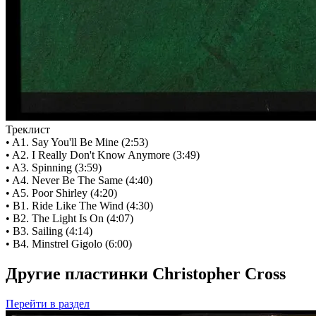
Треклист
• A1. Say You'll Be Mine (2:53)
• A2. I Really Don't Know Anymore (3:49)
• A3. Spinning (3:59)
• A4. Never Be The Same (4:40)
• A5. Poor Shirley (4:20)
• B1. Ride Like The Wind (4:30)
• B2. The Light Is On (4:07)
• B3. Sailing (4:14)
• B4. Minstrel Gigolo (6:00)
Другие пластинки Christopher Cross
Перейти
в раздел