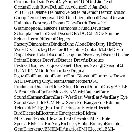
Corporation
Date
Dawn
DaySpring
DDD
De-Lite
Dead
Oceans
Death Row
Debut
Decaydance
Def Jam
Deja
Vu
DEKO
Delabel
Delmark
Delos
Delta
Demon
Demon Music
Group
Demos
Denovali
DEP
Dep International
Deram
Desaster
Unlimited
Destroyed Room Tapes
Detriti
Deutsche
Grammophon
Deutsche Harmonia Mundi
Deutscher
Schallplattenclub
Devil Discos
DFA
DGC
dh2
Die Stimme
Seines Herrn
Different
Diggers
Factory
Dimensions
Dindisc
Dine Alone
Dino
Dirty Hit
Dirty
Water
Disc Jockey
Dischord
Discipline Global Mobile
Disco
Doge
Disco Halal
Discom
Discophon
Discovery
Discreet
Disque
Pointu
Disques Dreyfus
Disques Dreyfus
Disques
Festival
Disques Jacques Canetti
Disques Swing
Division
DJ
ПЛАЩ
DJM
Do It
Doctor Jazz
Dogma
Rgaza
Dol
Dominion
Domino
Don Giovanni
Dormouse
Down
At Dawn
Drag City
Dream
Dreambrother
DSC
Production
Dualtone
Duke Street
Dureco
Durium
Dusty Beats
E
A Production
Ear
Ear Music
Ear-Music
Earache
Early
Sounds
Earmark
Earth
East / West
East West
EastWest
Easy Eye
Sound
Easy Life
ECM New Series
Ed Banger
Edel
Edition
Telemark
EG
Egg
Ela Ton
Electrecord
Electric
Electric
Bird
Electrola
Electronic Emergencies
Elektra
Musician
Elevator
Elevator Lady
Elevator Music
Elite
Special
Elvis Ltd
EmArcy
Embassy
Ember
Embryo
Emerald
Gem
Emergency
EMI
EMI America
EMI Electrola
EMI-