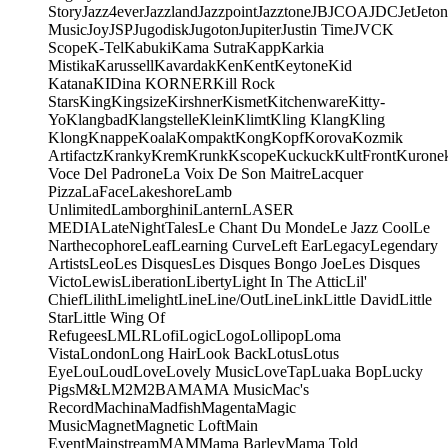
Story
Jazz4ever
Jazzland
Jazzpoint
Jazztone
JB
JCOA
JDC
Jet
Jeton
Music
Joy
JSP
Jugodisk
Jugoton
Jupiter
Justin Time
JVC
K
Scope
K-Tel
Kabuki
Kama Sutra
Kapp
Karkia
Mistika
Karussell
Kavardak
Ken
Kent
Keytone
Kid
Katana
KIDina KORNER
Kill Rock
Stars
King
Kingsize
Kirshner
Kismet
Kitchenware
Kitty-
Yo
Klangbad
Klangstelle
Klein
Klimt
Kling Klang
Kling
Klong
Knappe
Koala
Kompakt
Kong
Kopf
Korova
Kozmik
Artifactz
Kranky
Krem
Krunk
Kscope
Kuckuck
KultFront
Kurone
Voce Del Padrone
La Voix De Son Maitre
Lacquer
Pizza
LaFace
Lakeshore
Lamb
Unlimited
Lamborghini
Lantern
LASER
MEDIA
LateNightTales
Le Chant Du Monde
Le Jazz Cool
Le
Narthecophore
Leaf
Learning Curve
Left Ear
Legacy
Legendary
Artists
Leo
Les Disques
Les Disques Bongo Joe
Les Disques
Victo
Lewis
Liberation
Liberty
Light In The Attic
Lil'
Chief
Lilith
Limelight
Line
Line/OutLine
Link
Little David
Little
Star
Little Wing Of
Refugees
LMLR
Lofi
Logic
Logo
Lollipop
Loma
Vista
London
Long Hair
Look Back
Lotus
Lotus
Eye
Lou
Loud
Love
Lovely Music
LoveTap
Luaka Bop
Lucky
Pigs
M&L
M2
M2BA
MA
MA Music
Mac's
Record
Machina
Madfish
Magenta
Magic
Music
Magnet
Magnetic Loft
Main
Event
Mainstream
MAM
Mama Barley
Mama Told