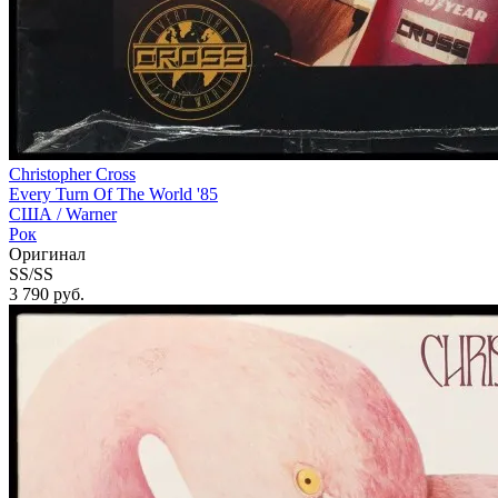
Christopher Cross
Every Turn Of The World '85
США /
Warner
Рок
Оригинал
SS/SS
3 790
руб.