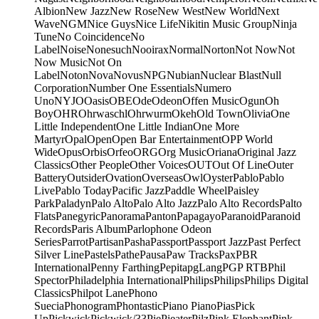
Albion
New Jazz
New Rose
New West
New World
Next
Wave
NGM
Nice Guys
Nice Life
Nikitin Music Group
Ninja
Tune
No Coincidence
No
Label
Noise
Nonesuch
Nooirax
Normal
Norton
Not Now
Not
Now Music
Not On
Label
Noton
Nova
Novus
NPG
Nubian
Nuclear Blast
Null
Corporation
Number One Essentials
Numero
Uno
NYJO
Oasis
OBE
Ode
Odeon
Offen Music
Ogun
Oh
Boy
OHR
Ohrwaschl
Ohrwurm
Okeh
Old Town
Olivia
One
Little Independent
One Little Indian
One More
Martyr
Opal
Open
Open Bar Entertainment
OPP World
Wide
Opus
Orbis
Orfeo
ORG
Org Music
Oriana
Original Jazz
Classics
Other People
Other Voices
OUT
Out Of Line
Outer
Battery
Outsider
Ovation
Overseas
Owl
Oyster
Pablo
Pablo
Live
Pablo Today
Pacific Jazz
Paddle Wheel
Paisley
Park
Paladyn
Palo Alto
Palo Alto Jazz
Palo Alto Records
Palto
Flats
Panegyric
Panorama
Panton
Papagayo
Paranoid
Paranoid
Records
Paris Album
Parlophone Odeon
Series
Parrot
Partisan
Pasha
Passport
Passport Jazz
Past Perfect
Silver Line
Pastels
Pathe
Pausa
Paw Tracks
Pax
PBR
International
Penny Farthing
Pepita
pgLang
PGP RTB
Phil
Spector
Philadelphia International
Philips
Philips
Philips Digital
Classics
Philpot Lane
Phono
Suecia
Phonogram
Phontastic
Piano Piano
Pias
Pick
Up
Pickwick
Pickwick/33
Pie
Pieater
Pilz
Pink Elephant
Pink