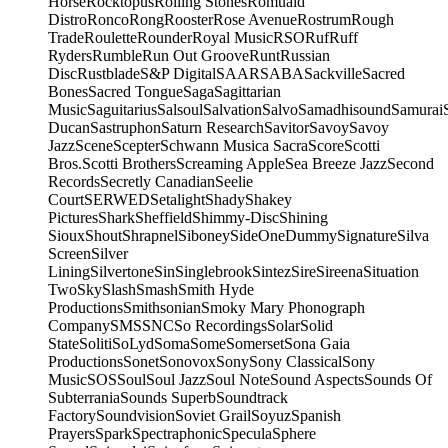
Horse
Rocktopus
Rolling Stones
Romuald
Distro
Ronco
Rong
Rooster
Rose Avenue
Rostrum
Rough
Trade
Roulette
Rounder
Royal Music
RSO
Ruf
Ruff
Ryders
Rumble
Run Out Groove
Runt
Russian
Disc
Rustblade
S&P Digital
SAAR
SABA
Sackville
Sacred
Bones
Sacred Tongue
Saga
Sagittarian
Music
Saguitarius
Salsoul
Salvation
Salvo
Samadhisound
Samurai
Ducan
Sastruphon
Saturn Research
Savitor
Savoy
Savoy
Jazz
Scene
Scepter
Schwann Musica Sacra
Score
Scotti
Bros.
Scotti Brothers
Screaming Apple
Sea Breeze Jazz
Second
Records
Secretly Canadian
Seelie
Court
SERWED
Setalight
Shady
Shakey
Pictures
Shark
Sheffield
Shimmy-Disc
Shining
Sioux
Shout
Shrapnel
Siboney
SideOneDummy
Signature
Silva
Screen
Silver
Lining
Silvertone
Sin
Singlebrook
Sintez
Sire
Sireena
Situation
Two
Sky
Slash
Smash
Smith Hyde
Productions
Smithsonian
Smoky Mary Phonograph
Company
SMS
SNC
So Recordings
Solar
Solid
State
Soliti
SoLyd
Soma
Some
Somerset
Sona Gaia
Productions
Sonet
Sonovox
Sony
Sony Classical
Sony
Music
SOS
Soul
Soul Jazz
Soul Note
Sound Aspects
Sounds Of
Subterrania
Sounds Superb
Soundtrack
Factory
Soundvision
Soviet Grail
Soyuz
Spanish
Prayers
Spark
Spectraphonic
Specula
Sphere