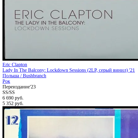
Eric Clapton
Lady In The Balcony: Lockdown Sessions (2LP, серый винил) '21
Польша /
Bushbranch
Рок
Переиздание'23
SS/SS
6 690 руб.
5 352
руб.