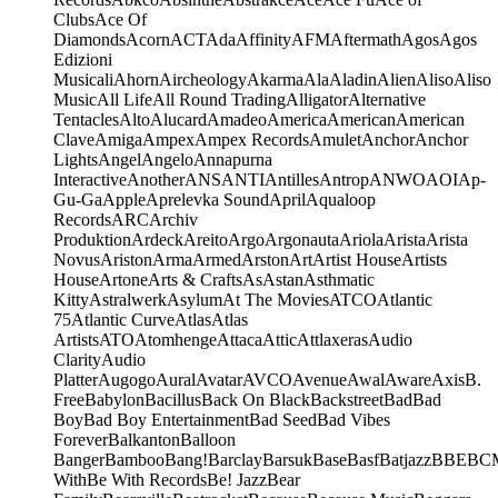
Clubs
Ace Of
Diamonds
Acorn
ACT
Ada
Affinity
AFM
Aftermath
Agos
Agos
Edizioni
Musicali
Ahorn
Aircheology
Akarma
Ala
Aladin
Alien
Aliso
Aliso
Music
All Life
All Round Trading
Alligator
Alternative
Tentacles
Alto
Alucard
Amadeo
America
American
American
Clave
Amiga
Ampex
Ampex Records
Amulet
Anchor
Anchor
Lights
Angel
Angelo
Annapurna
Interactive
Another
ANS
ANTI
Antilles
Antrop
ANWO
AOI
Ap-
Gu-Ga
Apple
Aprelevka Sound
April
Aqualoop
Records
ARC
Archiv
Produktion
Ardeck
Areito
Argo
Argonauta
Ariola
Arista
Arista
Novus
Ariston
Arma
Armed
Arston
Art
Artist House
Artists
House
Artone
Arts & Crafts
As
Astan
Asthmatic
Kitty
Astralwerk
Asylum
At The Movies
ATCO
Atlantic
75
Atlantic Curve
Atlas
Atlas
Artists
ATO
Atomhenge
Attaca
Attic
Attlaxeras
Audio
Clarity
Audio
Platter
Augogo
Aural
Avatar
AVCO
Avenue
Awal
Aware
Axis
B.
Free
Babylon
Bacillus
Back On Black
Backstreet
Bad
Bad
Boy
Bad Boy Entertainment
Bad Seed
Bad Vibes
Forever
Balkanton
Balloon
Banger
Bamboo
Bang!
Barclay
Barsuk
Base
Basf
Batjazz
BBE
BC
With
Be With Records
Be! Jazz
Bear