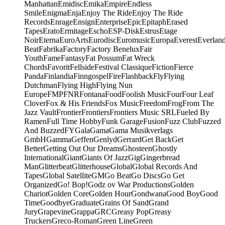
Manhattan
Emidisc
Emika
Empire
Endless
Smile
Enigma
Enja
Enjoy The Ride
Enjoy The Ride
Records
Enrage
Ensign
Enterprise
Epic
Epitaph
Erased
Tapes
Erato
Ermitage
Escho
ESP-Disk
Estrus
Etage
Noir
Eterna
EuroArts
Eurodisc
Euromusic
Europa
Everest
Everlan
Beat
Fabrika
Factory
Factory Benelux
Fair
Youth
Fame
Fantasy
Fat Possum
Fat Wreck
Chords
Favorit
Fellside
Festival Classique
Fiction
Fierce
Panda
Finlandia
Finngospel
Fire
Flashback
Fly
Flying
Dutchman
Flying High
Flying Nun
Europe
FMP
FNR
Fontana
Food
Foolish Music
Four
Four Leaf
Clover
Fox & His Friends
Fox Music
Freedom
Frog
From The
Jazz Vault
Frontier
Frontiers
Frontiers Music SRL
Fueled By
Ramen
Full Time Hobby
Funk Garage
Fusion
Fuzz Club
Fuzzed
And Buzzed
FY
Gala
Gama
Gama Musikverlags
GmbH
Gamma
Geffen
Genlyd
Gerrard
Get Back
Get
Better
Getting Out Our Dreams
Ghosteen
Ghostly
International
Giant
Giants Of Jazz
Gig
Gingerbread
Man
Glitterbeat
Glitterhouse
Global
Global Records And
Tapes
Global Satellite
GM
Go Beat
Go Discs
Go Get
Organized
Go! Bop!
Godz ov War Productions
Golden
Chariot
Golden Core
Golden Hour
Gondwana
Good Boy
Good
Time
Goodbye
Graduate
Grains Of Sand
Grand
Jury
Grapevine
Grappa
GRC
Greasy Pop
Greasy
Truckers
Greco-Roman
Green Line
Green