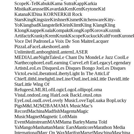
Scope
K-Tel
Kabuki
Kama Sutra
Kapp
Karkia
Mistika
Karussell
Kavardak
Ken
Kent
Keytone
Kid
Katana
KIDina KORNER
Kill Rock
Stars
King
Kingsize
Kirshner
Kismet
Kitchenware
Kitty-
Yo
Klangbad
Klangstelle
Klein
Klimt
Kling Klang
Kling
Klong
Knappe
Koala
Kompakt
Kong
Kopf
Korova
Kozmik
Artifactz
Kranky
Krem
Krunk
Kscope
Kuckuck
KultFront
Kurone
Voce Del Padrone
La Voix De Son Maitre
Lacquer
Pizza
LaFace
Lakeshore
Lamb
Unlimited
Lamborghini
Lantern
LASER
MEDIA
LateNightTales
Le Chant Du Monde
Le Jazz Cool
Le
Narthecophore
Leaf
Learning Curve
Left Ear
Legacy
Legendary
Artists
Leo
Les Disques
Les Disques Bongo Joe
Les Disques
Victo
Lewis
Liberation
Liberty
Light In The Attic
Lil'
Chief
Lilith
Limelight
Line
Line/OutLine
Link
Little David
Little
Star
Little Wing Of
Refugees
LMLR
Lofi
Logic
Logo
Lollipop
Loma
Vista
London
Long Hair
Look Back
Lotus
Lotus
Eye
Lou
Loud
Love
Lovely Music
LoveTap
Luaka Bop
Lucky
Pigs
M&L
M2
M2BA
MA
MA Music
Mac's
Record
Machina
Madfish
Magenta
Magic
Music
Magnet
Magnetic Loft
Main
Event
Mainstream
MAM
Mama Barley
Mama Told
Ya
Mango
Manhattan
Manic Ears
Manticore
Marathon Media
International
Marc On Wax
Marifon
Marvel
Maschina
Maschina