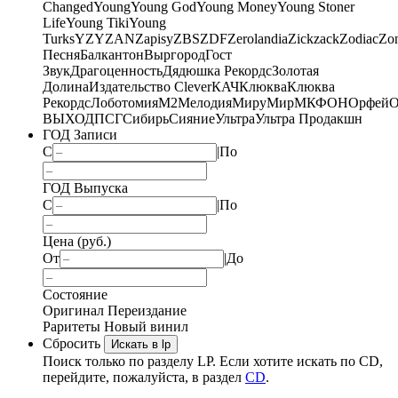
Changed
Young
Young God
Young Money
Young Stoner
Life
Young Tiki
Young
Turks
YZY
ZAN
Zapisy
ZBS
ZDF
Zerolandia
Zickzack
Zodiac
Zo
Песня
Балкантон
Выргород
Гост
Звук
Драгоценность
Дядюшка Рекордс
Золотая
Долина
Издательство Clever
КАЧ
Клюква
Клюква
Рекордс
Лоботомия
М2
Мелодия
МируМир
МКФОН
Орфей
О
ВЫХОД
ПСГ
Сибирь
Сияние
Ультра
Ультра Продакшн
ГОД Записи
С
|
По
ГОД Выпуска
С
|
По
Цена (руб.)
От
|
До
Состояние
Оригинал
Переиздание
Раритеты
Новый винил
Сбросить
Искать в lp
Поиск только по разделу LP. Если хотите искать по CD,
перейдите, пожалуйста, в раздел
CD
.