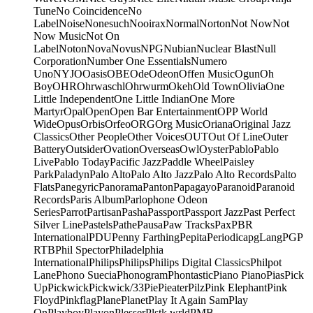
Tune
No Coincidence
No
Label
Noise
Nonesuch
Nooirax
Normal
Norton
Not Now
Not
Now Music
Not On
Label
Noton
Nova
Novus
NPG
Nubian
Nuclear Blast
Null
Corporation
Number One Essentials
Numero
Uno
NYJO
Oasis
OBE
Ode
Odeon
Offen Music
Ogun
Oh
Boy
OHR
Ohrwaschl
Ohrwurm
Okeh
Old Town
Olivia
One
Little Independent
One Little Indian
One More
Martyr
Opal
Open
Open Bar Entertainment
OPP World
Wide
Opus
Orbis
Orfeo
ORG
Org Music
Oriana
Original Jazz
Classics
Other People
Other Voices
OUT
Out Of Line
Outer
Battery
Outsider
Ovation
Overseas
Owl
Oyster
Pablo
Pablo
Live
Pablo Today
Pacific Jazz
Paddle Wheel
Paisley
Park
Paladyn
Palo Alto
Palo Alto Jazz
Palo Alto Records
Palto
Flats
Panegyric
Panorama
Panton
Papagayo
Paranoid
Paranoid
Records
Paris Album
Parlophone Odeon
Series
Parrot
Partisan
Pasha
Passport
Passport Jazz
Past Perfect
Silver Line
Pastels
Pathe
Pausa
Paw Tracks
Pax
PBR
International
PDU
Penny Farthing
Pepita
Periodica
pgLang
PGP
RTB
Phil Spector
Philadelphia
International
Philips
Philips
Philips Digital Classics
Philpot
Lane
Phono Suecia
Phonogram
Phontastic
Piano Piano
Pias
Pick
Up
Pickwick
Pickwick/33
Pie
Pieater
Pilz
Pink Elephant
Pink
Floyd
Pinkflag
Plane
Planet
Play It Again Sam
Play
On
Playboy
Playon
Plesser
Plstk wrld
PMB