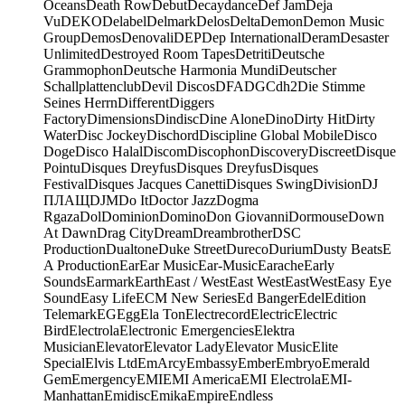
Oceans
Death Row
Debut
Decaydance
Def Jam
Deja
Vu
DEKO
Delabel
Delmark
Delos
Delta
Demon
Demon Music
Group
Demos
Denovali
DEP
Dep International
Deram
Desaster
Unlimited
Destroyed Room Tapes
Detriti
Deutsche
Grammophon
Deutsche Harmonia Mundi
Deutscher
Schallplattenclub
Devil Discos
DFA
DGC
dh2
Die Stimme
Seines Herrn
Different
Diggers
Factory
Dimensions
Dindisc
Dine Alone
Dino
Dirty Hit
Dirty
Water
Disc Jockey
Dischord
Discipline Global Mobile
Disco
Doge
Disco Halal
Discom
Discophon
Discovery
Discreet
Disque
Pointu
Disques Dreyfus
Disques Dreyfus
Disques
Festival
Disques Jacques Canetti
Disques Swing
Division
DJ
ПЛАЩ
DJM
Do It
Doctor Jazz
Dogma
Rgaza
Dol
Dominion
Domino
Don Giovanni
Dormouse
Down
At Dawn
Drag City
Dream
Dreambrother
DSC
Production
Dualtone
Duke Street
Dureco
Durium
Dusty Beats
E
A Production
Ear
Ear Music
Ear-Music
Earache
Early
Sounds
Earmark
Earth
East / West
East West
EastWest
Easy Eye
Sound
Easy Life
ECM New Series
Ed Banger
Edel
Edition
Telemark
EG
Egg
Ela Ton
Electrecord
Electric
Electric
Bird
Electrola
Electronic Emergencies
Elektra
Musician
Elevator
Elevator Lady
Elevator Music
Elite
Special
Elvis Ltd
EmArcy
Embassy
Ember
Embryo
Emerald
Gem
Emergency
EMI
EMI America
EMI Electrola
EMI-
Manhattan
Emidisc
Emika
Empire
Endless