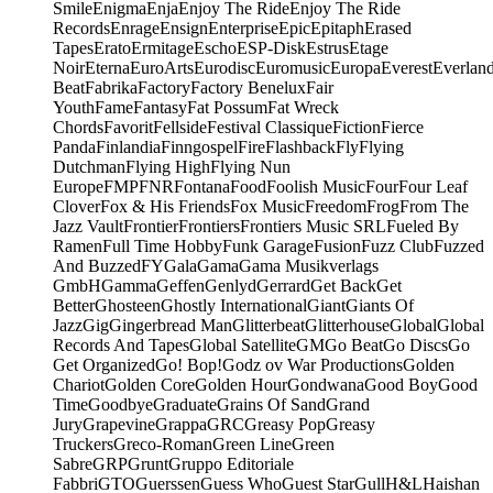
Smile
Enigma
Enja
Enjoy The Ride
Enjoy The Ride
Records
Enrage
Ensign
Enterprise
Epic
Epitaph
Erased
Tapes
Erato
Ermitage
Escho
ESP-Disk
Estrus
Etage
Noir
Eterna
EuroArts
Eurodisc
Euromusic
Europa
Everest
Everlan
Beat
Fabrika
Factory
Factory Benelux
Fair
Youth
Fame
Fantasy
Fat Possum
Fat Wreck
Chords
Favorit
Fellside
Festival Classique
Fiction
Fierce
Panda
Finlandia
Finngospel
Fire
Flashback
Fly
Flying
Dutchman
Flying High
Flying Nun
Europe
FMP
FNR
Fontana
Food
Foolish Music
Four
Four Leaf
Clover
Fox & His Friends
Fox Music
Freedom
Frog
From The
Jazz Vault
Frontier
Frontiers
Frontiers Music SRL
Fueled By
Ramen
Full Time Hobby
Funk Garage
Fusion
Fuzz Club
Fuzzed
And Buzzed
FY
Gala
Gama
Gama Musikverlags
GmbH
Gamma
Geffen
Genlyd
Gerrard
Get Back
Get
Better
Ghosteen
Ghostly International
Giant
Giants Of
Jazz
Gig
Gingerbread Man
Glitterbeat
Glitterhouse
Global
Global
Records And Tapes
Global Satellite
GM
Go Beat
Go Discs
Go
Get Organized
Go! Bop!
Godz ov War Productions
Golden
Chariot
Golden Core
Golden Hour
Gondwana
Good Boy
Good
Time
Goodbye
Graduate
Grains Of Sand
Grand
Jury
Grapevine
Grappa
GRC
Greasy Pop
Greasy
Truckers
Greco-Roman
Green Line
Green
Sabre
GRP
Grunt
Gruppo Editoriale
Fabbri
GTO
Guerssen
Guess Who
Guest Star
Gull
H&L
Haishan