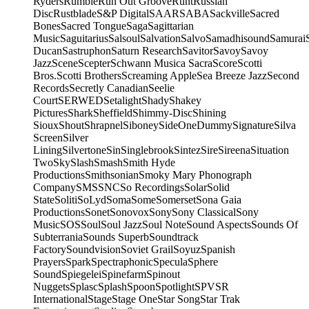
Ryders
Rumble
Run Out Groove
Runt
Russian
Disc
Rustblade
S&P Digital
SAAR
SABA
Sackville
Sacred
Bones
Sacred Tongue
Saga
Sagittarian
Music
Saguitarius
Salsoul
Salvation
Salvo
Samadhisound
Samurai
Ducan
Sastruphon
Saturn Research
Savitor
Savoy
Savoy
Jazz
Scene
Scepter
Schwann Musica Sacra
Score
Scotti
Bros.
Scotti Brothers
Screaming Apple
Sea Breeze Jazz
Second
Records
Secretly Canadian
Seelie
Court
SERWED
Setalight
Shady
Shakey
Pictures
Shark
Sheffield
Shimmy-Disc
Shining
Sioux
Shout
Shrapnel
Siboney
SideOneDummy
Signature
Silva
Screen
Silver
Lining
Silvertone
Sin
Singlebrook
Sintez
Sire
Sireena
Situation
Two
Sky
Slash
Smash
Smith Hyde
Productions
Smithsonian
Smoky Mary Phonograph
Company
SMS
SNC
So Recordings
Solar
Solid
State
Soliti
SoLyd
Soma
Some
Somerset
Sona Gaia
Productions
Sonet
Sonovox
Sony
Sony Classical
Sony
Music
SOS
Soul
Soul Jazz
Soul Note
Sound Aspects
Sounds Of
Subterrania
Sounds Superb
Soundtrack
Factory
Soundvision
Soviet Grail
Soyuz
Spanish
Prayers
Spark
Spectraphonic
Specula
Sphere
Sound
Spiegelei
Spinefarm
Spinout
Nuggets
Splasc
Splash
Spoon
Spotlight
SPV
SR
International
Stage
Stage One
Star Song
Star Trak