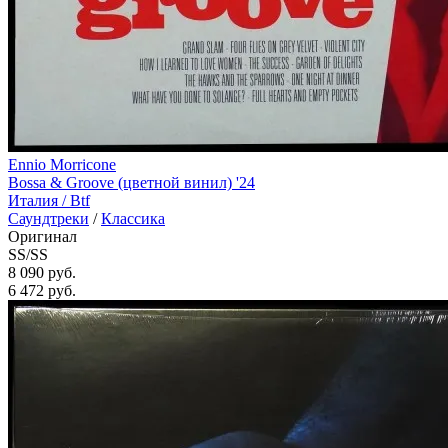
Ennio Morricone
Bossa & Groove (цветной винил) '24
Италия /
Btf
Саундтреки
/
Классика
Оригинал
SS/SS
8 090 руб.
6 472
руб.