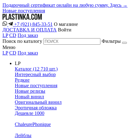
Подарочный сертификат онлайн на любую сумму. Здесь →
Новые поступления
+7 (921) 845-33-51
О магазине
ДОСТАВКА И ОПЛАТА
Войти
LP
CD
Под заказ
Поиск по каталогу
Фильтры
Меню
LP
CD
Под заказ
LP
Каталог (12 710 шт.)
Интересный выбор
Редкие
Новые поступления
Новые релизы
Новый винил
Оригинальный винил
Эротичная обложка
Дешевле 1000
ChaleurePhonique
Лейблы