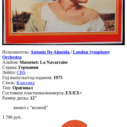
Исполнитель:
Antonio De Almeida
/
London Symphony
Orchestra
Альбом:
Massenet: La Navarraise
Страна:
Германия
Лейбл:
CBS
Год выпуска/год издания:
1975
Стиль:
Классика
Тип:
Оригинал
Состояние пластинки/конверта:
EX/EX+
Размер диска:
12"
винил с "волной"
1 790
руб.