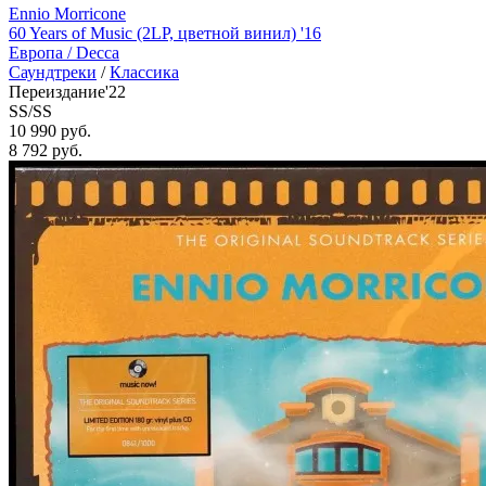
Ennio Morricone
60 Years of Music (2LP, цветной винил) '16
Европа /
Decca
Саундтреки
/
Классика
Переиздание'22
SS/SS
10 990 руб.
8 792
руб.