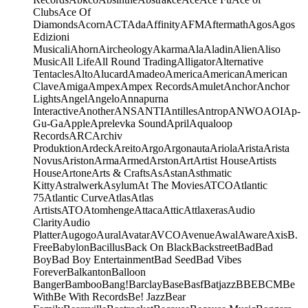
Clubs
Ace Of
Diamonds
Acorn
ACT
Ada
Affinity
AFM
Aftermath
Agos
Agos
Edizioni
Musicali
Ahorn
Aircheology
Akarma
Ala
Aladin
Alien
Aliso
Music
All Life
All Round Trading
Alligator
Alternative
Tentacles
Alto
Alucard
Amadeo
America
American
American
Clave
Amiga
Ampex
Ampex Records
Amulet
Anchor
Anchor
Lights
Angel
Angelo
Annapurna
Interactive
Another
ANS
ANTI
Antilles
Antrop
ANWO
AOI
Ap-
Gu-Ga
Apple
Aprelevka Sound
April
Aqualoop
Records
ARC
Archiv
Produktion
Ardeck
Areito
Argo
Argonauta
Ariola
Arista
Arista
Novus
Ariston
Arma
Armed
Arston
Art
Artist House
Artists
House
Artone
Arts & Crafts
As
Astan
Asthmatic
Kitty
Astralwerk
Asylum
At The Movies
ATCO
Atlantic
75
Atlantic Curve
Atlas
Atlas
Artists
ATO
Atomhenge
Attaca
Attic
Attlaxeras
Audio
Clarity
Audio
Platter
Augogo
Aural
Avatar
AVCO
Avenue
Awal
Aware
Axis
B.
Free
Babylon
Bacillus
Back On Black
Backstreet
Bad
Bad
Boy
Bad Boy Entertainment
Bad Seed
Bad Vibes
Forever
Balkanton
Balloon
Banger
Bamboo
Bang!
Barclay
Base
Basf
Batjazz
BBE
BCM
Be
With
Be With Records
Be! Jazz
Bear