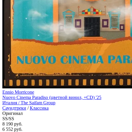
Ennio Morricone
Nuovo Cinema Paradiso (цветной винил, +CD) '25
Италия /
The Saifam Group
Саундтреки
/
Классика
Оригинал
SS/SS
8 190 руб.
6 552
руб.