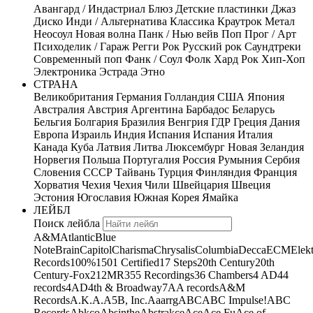
Авангард / Индастриал
Блюз
Детские пластинки
Джаз
Диско
Инди / Альтернатива
Классика
Краутрок
Метал
Неосоул
Новая волна
Панк / Нью вейв
Поп
Прог / Арт
Психоделик / Гараж
Регги
Рок
Русский рок
Саундтреки
Современный поп
Фанк / Соул
Фолк
Хард Рок
Хип-Хоп
Электроника
Эстрада
Этно
СТРАНА
Великобритания
Германия
Голландия
США
Япония
Австралия
Австрия
Аргентина
Барбадос
Беларусь
Бельгия
Болгария
Бразилия
Венгрия
ГДР
Греция
Дания
Европа
Израиль
Индия
Испания
Испания
Италия
Канада
Куба
Латвия
Литва
Люксембург
Новая Зеландия
Норвегия
Польша
Португалия
Россия
Румыния
Сербия
Словения
СССР
Тайвань
Турция
Финляндия
Франция
Хорватия
Чехия
Чехия
Чили
Швейцария
Швеция
Эстония
Югославия
Южная Корея
Ямайка
ЛЕЙБЛ
Поиск лейбла
A&M
Atlantic
Blue
Note
Brain
Capitol
Charisma
Chrysalis
Columbia
Decca
ECM
Elek
Records
100%
1501 Certified
17 Steps
20th Century
20th
Century-Fox
21
2MR
355 Recordings
36 Chambers
4 AD
44
records
4AD
4th & Broadway
7A
A records
A&M
Records
A.K.A.
A5B, Inc.
Aaarrg
ABC
ABC Impulse!
ABC
Records
Abkco
Absinthe
Abstrakce
Ace
Ace Fu
Ace of