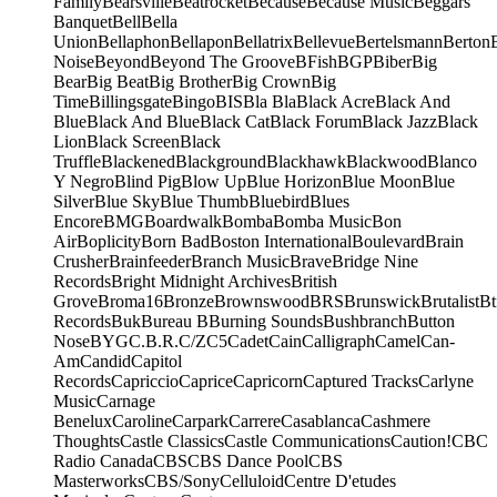
Family
Bearsville
Beatrocket
Because
Because Music
Beggars
Banquet
Bell
Bella
Union
Bellaphon
Bellapon
Bellatrix
Bellevue
Bertelsmann
Berton
Noise
Beyond
Beyond The Groove
BFish
BGP
Biber
Big
Bear
Big Beat
Big Brother
Big Crown
Big
Time
Billingsgate
Bingo
BIS
Bla Bla
Black Acre
Black And
Blue
Black And Blue
Black Cat
Black Forum
Black Jazz
Black
Lion
Black Screen
Black
Truffle
Blackened
Blackground
Blackhawk
Blackwood
Blanco
Y Negro
Blind Pig
Blow Up
Blue Horizon
Blue Moon
Blue
Silver
Blue Sky
Blue Thumb
Bluebird
Blues
Encore
BMG
Boardwalk
Bomba
Bomba Music
Bon
Air
Boplicity
Born Bad
Boston International
Boulevard
Brain
Crusher
Brainfeeder
Branch Music
Brave
Bridge Nine
Records
Bright Midnight Archives
British
Grove
Broma16
Bronze
Brownswood
BRS
Brunswick
Brutalist
Bt
Records
Buk
Bureau B
Burning Sounds
Bushbranch
Button
Nose
BYG
C.B.R.
C/Z
C5
Cadet
Cain
Calligraph
Camel
Can-
Am
Candid
Capitol
Records
Capriccio
Caprice
Capricorn
Captured Tracks
Carlyne
Music
Carnage
Benelux
Caroline
Carpark
Carrere
Casablanca
Cashmere
Thoughts
Castle Classics
Castle Communications
Caution!
CBC
Radio Canada
CBS
CBS Dance Pool
CBS
Masterworks
CBS/Sony
Celluloid
Centre D'etudes