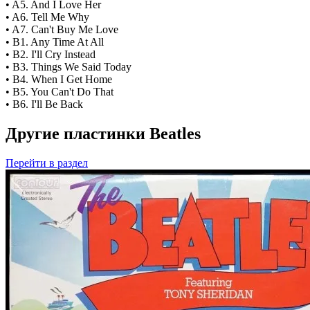
• A5. And I Love Her
• A6. Tell Me Why
• A7. Can't Buy Me Love
• B1. Any Time At All
• B2. I'll Cry Instead
• B3. Things We Said Today
• B4. When I Get Home
• B5. You Can't Do That
• B6. I'll Be Back
Другие пластинки Beatles
Перейти
в раздел