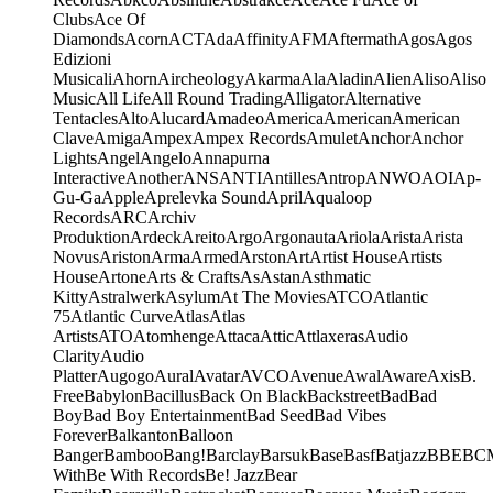
Clubs
Ace Of
Diamonds
Acorn
ACT
Ada
Affinity
AFM
Aftermath
Agos
Agos
Edizioni
Musicali
Ahorn
Aircheology
Akarma
Ala
Aladin
Alien
Aliso
Aliso
Music
All Life
All Round Trading
Alligator
Alternative
Tentacles
Alto
Alucard
Amadeo
America
American
American
Clave
Amiga
Ampex
Ampex Records
Amulet
Anchor
Anchor
Lights
Angel
Angelo
Annapurna
Interactive
Another
ANS
ANTI
Antilles
Antrop
ANWO
AOI
Ap-
Gu-Ga
Apple
Aprelevka Sound
April
Aqualoop
Records
ARC
Archiv
Produktion
Ardeck
Areito
Argo
Argonauta
Ariola
Arista
Arista
Novus
Ariston
Arma
Armed
Arston
Art
Artist House
Artists
House
Artone
Arts & Crafts
As
Astan
Asthmatic
Kitty
Astralwerk
Asylum
At The Movies
ATCO
Atlantic
75
Atlantic Curve
Atlas
Atlas
Artists
ATO
Atomhenge
Attaca
Attic
Attlaxeras
Audio
Clarity
Audio
Platter
Augogo
Aural
Avatar
AVCO
Avenue
Awal
Aware
Axis
B.
Free
Babylon
Bacillus
Back On Black
Backstreet
Bad
Bad
Boy
Bad Boy Entertainment
Bad Seed
Bad Vibes
Forever
Balkanton
Balloon
Banger
Bamboo
Bang!
Barclay
Barsuk
Base
Basf
Batjazz
BBE
BC
With
Be With Records
Be! Jazz
Bear