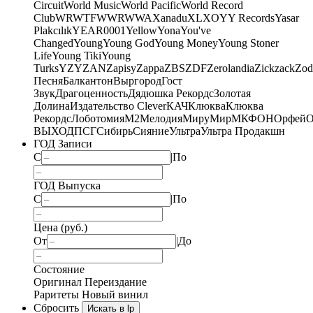
Circuit
World Music
World Pacific
World Record
Club
WRWTFWWR
WWA
Xanadu
XL
XO
Y
Y Records
Yasar
Plakcılık
YEAR0001
Yellow
Yona
You've
Changed
Young
Young God
Young Money
Young Stoner
Life
Young Tiki
Young
Turks
YZY
ZAN
Zapisy
Zappa
ZBS
ZDF
Zerolandia
Zickzack
Zod
Песня
Балкантон
Выргород
Гост
Звук
Драгоценность
Дядюшка Рекордс
Золотая
Долина
Издательство Clever
КАЧ
Клюква
Клюква
Рекордс
Лоботомия
М2
Мелодия
МируМир
МКФОН
Орфей
О
ВЫХОД
ПСГ
Сибирь
Сияние
Ультра
Ультра Продакшн
ГОД Записи
С
|
По
ГОД Выпуска
С
|
По
Цена (руб.)
От
|
До
Состояние
Оригинал
Переиздание
Раритеты
Новый винил
Сбросить
Искать в lp