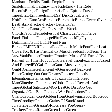
Manhattan
Emidisc
Emika
Empire
Endless
Smile
Enigma
Enja
Enjoy The Ride
Enjoy The Ride
Records
Enrage
Ensign
Enterprise
Epic
Epitaph
Erased
Tapes
Erato
Ermitage
Escho
ESP-Disk
Estrus
Etage
Noir
Eterna
EuroArts
Eurodisc
Euromusic
Europa
Everest
Everlan
Beat
Fabrika
Factory
Factory Benelux
Fair
Youth
Fame
Fantasy
Fat Possum
Fat Wreck
Chords
Favorit
Fellside
Festival Classique
Fiction
Fierce
Panda
Finlandia
Finngospel
Fire
Flashback
Fly
Flying
Dutchman
Flying High
Flying Nun
Europe
FMP
FNR
Fontana
Food
Foolish Music
Four
Four Leaf
Clover
Fox & His Friends
Fox Music
Freedom
Frog
From The
Jazz Vault
Frontier
Frontiers
Frontiers Music SRL
Fueled By
Ramen
Full Time Hobby
Funk Garage
Fusion
Fuzz Club
Fuzzed
And Buzzed
FY
Gala
Gama
Gama Musikverlags
GmbH
Gamma
Geffen
Genlyd
Gerrard
Get Back
Get
Better
Getting Out Our Dreams
Ghosteen
Ghostly
International
Giant
Giants Of Jazz
Gig
Gingerbread
Man
Glitterbeat
Glitterhouse
Global
Global Records And
Tapes
Global Satellite
GM
Go Beat
Go Discs
Go Get
Organized
Go! Bop!
Godz ov War Productions
Golden
Chariot
Golden Core
Golden Hour
Gondwana
Good Boy
Good
Time
Goodbye
Graduate
Grains Of Sand
Grand
Jury
Grapevine
Grappa
GRC
Greasy Pop
Greasy
Truckers
Greco-Roman
Green Line
Green