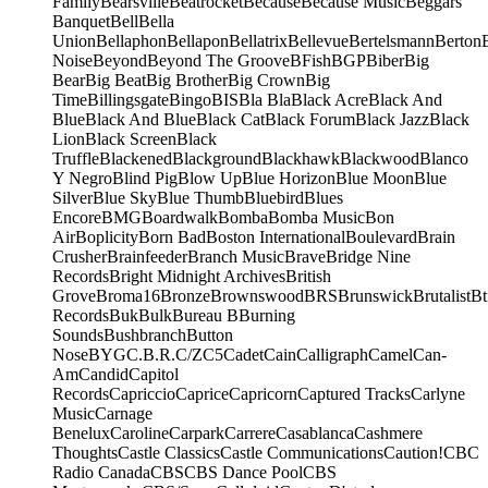
Family
Bearsville
Beatrocket
Because
Because Music
Beggars
Banquet
Bell
Bella
Union
Bellaphon
Bellapon
Bellatrix
Bellevue
Bertelsmann
Berton
Noise
Beyond
Beyond The Groove
BFish
BGP
Biber
Big
Bear
Big Beat
Big Brother
Big Crown
Big
Time
Billingsgate
Bingo
BIS
Bla Bla
Black Acre
Black And
Blue
Black And Blue
Black Cat
Black Forum
Black Jazz
Black
Lion
Black Screen
Black
Truffle
Blackened
Blackground
Blackhawk
Blackwood
Blanco
Y Negro
Blind Pig
Blow Up
Blue Horizon
Blue Moon
Blue
Silver
Blue Sky
Blue Thumb
Bluebird
Blues
Encore
BMG
Boardwalk
Bomba
Bomba Music
Bon
Air
Boplicity
Born Bad
Boston International
Boulevard
Brain
Crusher
Brainfeeder
Branch Music
Brave
Bridge Nine
Records
Bright Midnight Archives
British
Grove
Broma16
Bronze
Brownswood
BRS
Brunswick
Brutalist
Bt
Records
Buk
Bulk
Bureau B
Burning
Sounds
Bushbranch
Button
Nose
BYG
C.B.R.
C/Z
C5
Cadet
Cain
Calligraph
Camel
Can-
Am
Candid
Capitol
Records
Capriccio
Caprice
Capricorn
Captured Tracks
Carlyne
Music
Carnage
Benelux
Caroline
Carpark
Carrere
Casablanca
Cashmere
Thoughts
Castle Classics
Castle Communications
Caution!
CBC
Radio Canada
CBS
CBS Dance Pool
CBS