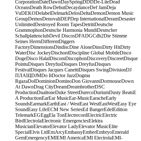
Corporation
Date
Dawn
DaySpring
DDD
De-Lite
Dead
Oceans
Death Row
Debut
Decaydance
Def Jam
Deja
Vu
DEKO
Delabel
Delmark
Delos
Delta
Demon
Demon Music
Group
Demos
Denovali
DEP
Dep International
Deram
Desaster
Unlimited
Destroyed Room Tapes
Detriti
Deutsche
Grammophon
Deutsche Harmonia Mundi
Deutscher
Schallplattenclub
Devil Discos
DFA
DGC
dh2
Die Stimme
Seines Herrn
Different
Diggers
Factory
Dimensions
Dindisc
Dine Alone
Dino
Dirty Hit
Dirty
Water
Disc Jockey
Dischord
Discipline Global Mobile
Disco
Doge
Disco Halal
Discom
Discophon
Discovery
Discreet
Disque
Pointu
Disques Dreyfus
Disques Dreyfus
Disques
Festival
Disques Jacques Canetti
Disques Swing
Division
DJ
ПЛАЩ
DJM
Do It
Doctor Jazz
Dogma
Rgaza
Dol
Dominion
Domino
Don Giovanni
Dormouse
Down
At Dawn
Drag City
Dream
Dreambrother
DSC
Production
Dualtone
Duke Street
Dureco
Durium
Dusty Beats
E
A Production
Ear
Ear Music
Ear-Music
Earache
Early
Sounds
Earmark
Earth
East / West
East West
EastWest
Easy Eye
Sound
Easy Life
ECM New Series
Ed Banger
Edel
Edition
Telemark
EG
Egg
Ela Ton
Electrecord
Electric
Electric
Bird
Electrola
Electronic Emergencies
Elektra
Musician
Elevator
Elevator Lady
Elevator Music
Elite
Special
Elvis Ltd
EmArcy
Embassy
Ember
Embryo
Emerald
Gem
Emergency
EMI
EMI America
EMI Electrola
EMI-