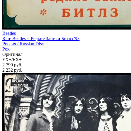
Beatles
Rare Beatles = Редкие Записи Битлз '93
Россия /
Russian Disc
Рок
Оригинал
EX+/EX+
2 790 руб.
2 232
руб.