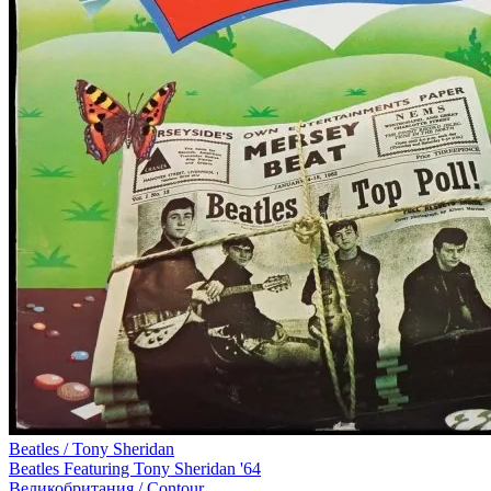
Beatles / Tony Sheridan
Beatles Featuring Tony Sheridan '64
Великобритания /
Contour