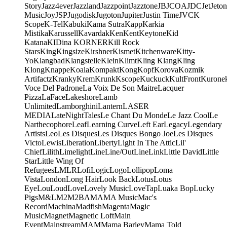
Story
Jazz4ever
Jazzland
Jazzpoint
Jazztone
JB
JCOA
JDC
Jet
Jeton
Music
Joy
JSP
Jugodisk
Jugoton
Jupiter
Justin Time
JVC
K
Scope
K-Tel
Kabuki
Kama Sutra
Kapp
Karkia
Mistika
Karussell
Kavardak
Ken
Kent
Keytone
Kid
Katana
KIDina KORNER
Kill Rock
Stars
King
Kingsize
Kirshner
Kismet
Kitchenware
Kitty-
Yo
Klangbad
Klangstelle
Klein
Klimt
Kling Klang
Kling
Klong
Knappe
Koala
Kompakt
Kong
Kopf
Korova
Kozmik
Artifactz
Kranky
Krem
Krunk
Kscope
Kuckuck
KultFront
Kurone
Voce Del Padrone
La Voix De Son Maitre
Lacquer
Pizza
LaFace
Lakeshore
Lamb
Unlimited
Lamborghini
Lantern
LASER
MEDIA
LateNightTales
Le Chant Du Monde
Le Jazz Cool
Le
Narthecophore
Leaf
Learning Curve
Left Ear
Legacy
Legendary
Artists
Leo
Les Disques
Les Disques Bongo Joe
Les Disques
Victo
Lewis
Liberation
Liberty
Light In The Attic
Lil'
Chief
Lilith
Limelight
Line
Line/OutLine
Link
Little David
Little
Star
Little Wing Of
Refugees
LMLR
Lofi
Logic
Logo
Lollipop
Loma
Vista
London
Long Hair
Look Back
Lotus
Lotus
Eye
Lou
Loud
Love
Lovely Music
LoveTap
Luaka Bop
Lucky
Pigs
M&L
M2
M2BA
MA
MA Music
Mac's
Record
Machina
Madfish
Magenta
Magic
Music
Magnet
Magnetic Loft
Main
Event
Mainstream
MAM
Mama Barley
Mama Told