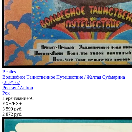
Beatles
Волшебное Таинственное Путешествие / Желтая Субмарина
(2LP) '67
Россия /
Antrop
Рок
Переиздание'91
EX+/EX+
3 590 руб.
2 872
руб.