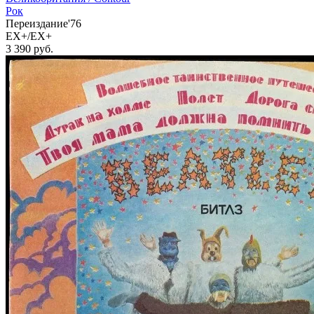
Рок
Переиздание'76
EX+/EX+
3 390
руб.