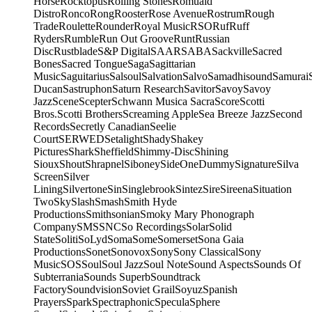
Horse
Rocktopus
Rolling Stones
Romuald
Distro
Ronco
Rong
Rooster
Rose Avenue
Rostrum
Rough
Trade
Roulette
Rounder
Royal Music
RSO
Ruf
Ruff
Ryders
Rumble
Run Out Groove
Runt
Russian
Disc
Rustblade
S&P Digital
SAAR
SABA
Sackville
Sacred
Bones
Sacred Tongue
Saga
Sagittarian
Music
Saguitarius
Salsoul
Salvation
Salvo
Samadhisound
Samurai
Ducan
Sastruphon
Saturn Research
Savitor
Savoy
Savoy
Jazz
Scene
Scepter
Schwann Musica Sacra
Score
Scotti
Bros.
Scotti Brothers
Screaming Apple
Sea Breeze Jazz
Second
Records
Secretly Canadian
Seelie
Court
SERWED
Setalight
Shady
Shakey
Pictures
Shark
Sheffield
Shimmy-Disc
Shining
Sioux
Shout
Shrapnel
Siboney
SideOneDummy
Signature
Silva
Screen
Silver
Lining
Silvertone
Sin
Singlebrook
Sintez
Sire
Sireena
Situation
Two
Sky
Slash
Smash
Smith Hyde
Productions
Smithsonian
Smoky Mary Phonograph
Company
SMS
SNC
So Recordings
Solar
Solid
State
Soliti
SoLyd
Soma
Some
Somerset
Sona Gaia
Productions
Sonet
Sonovox
Sony
Sony Classical
Sony
Music
SOS
Soul
Soul Jazz
Soul Note
Sound Aspects
Sounds Of
Subterrania
Sounds Superb
Soundtrack
Factory
Soundvision
Soviet Grail
Soyuz
Spanish
Prayers
Spark
Spectraphonic
Specula
Sphere