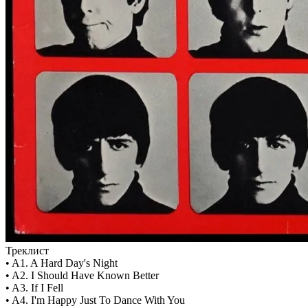
Треклист
• A1. A Hard Day's Night
• A2. I Should Have Known Better
• A3. If I Fell
• A4. I'm Happy Just To Dance With You