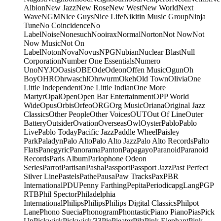
Albion
New Jazz
New Rose
New West
New World
Next
Wave
NGM
Nice Guys
Nice Life
Nikitin Music Group
Ninja
Tune
No Coincidence
No
Label
Noise
Nonesuch
Nooirax
Normal
Norton
Not Now
Not
Now Music
Not On
Label
Noton
Nova
Novus
NPG
Nubian
Nuclear Blast
Null
Corporation
Number One Essentials
Numero
Uno
NYJO
Oasis
OBE
Ode
Odeon
Offen Music
Ogun
Oh
Boy
OHR
Ohrwaschl
Ohrwurm
Okeh
Old Town
Olivia
One
Little Independent
One Little Indian
One More
Martyr
Opal
Open
Open Bar Entertainment
OPP World
Wide
Opus
Orbis
Orfeo
ORG
Org Music
Oriana
Original Jazz
Classics
Other People
Other Voices
OUT
Out Of Line
Outer
Battery
Outsider
Ovation
Overseas
Owl
Oyster
Pablo
Pablo
Live
Pablo Today
Pacific Jazz
Paddle Wheel
Paisley
Park
Paladyn
Palo Alto
Palo Alto Jazz
Palo Alto Records
Palto
Flats
Panegyric
Panorama
Panton
Papagayo
Paranoid
Paranoid
Records
Paris Album
Parlophone Odeon
Series
Parrot
Partisan
Pasha
Passport
Passport Jazz
Past Perfect
Silver Line
Pastels
Pathe
Pausa
Paw Tracks
Pax
PBR
International
PDU
Penny Farthing
Pepita
Periodica
pgLang
PGP
RTB
Phil Spector
Philadelphia
International
Philips
Philips
Philips Digital Classics
Philpot
Lane
Phono Suecia
Phonogram
Phontastic
Piano Piano
Pias
Pick
Up
Pickwick
Pickwick/33
Pie
Pieater
Pilz
Pink Elephant
Pink