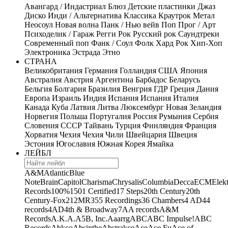
Авангард / Индастриал
Блюз
Детские пластинки
Джаз
Диско
Инди / Альтернатива
Классика
Краутрок
Метал
Неосоул
Новая волна
Панк / Нью вейв
Поп
Прог / Арт
Психоделик / Гараж
Регги
Рок
Русский рок
Саундтреки
Современный поп
Фанк / Соул
Фолк
Хард Рок
Хип-Хоп
Электроника
Эстрада
Этно
СТРАНА
Великобритания
Германия
Голландия
США
Япония
Австралия
Австрия
Аргентина
Барбадос
Беларусь
Бельгия
Болгария
Бразилия
Венгрия
ГДР
Греция
Дания
Европа
Израиль
Индия
Испания
Испания
Италия
Канада
Куба
Латвия
Литва
Люксембург
Новая Зеландия
Норвегия
Польша
Португалия
Россия
Румыния
Сербия
Словения
СССР
Тайвань
Турция
Финляндия
Франция
Хорватия
Чехия
Чехия
Чили
Швейцария
Швеция
Эстония
Югославия
Южная Корея
Ямайка
ЛЕЙБЛ
A&M
Atlantic
Blue
Note
Brain
Capitol
Charisma
Chrysalis
Columbia
Decca
ECM
Elek
Records
100%
1501 Certified
17 Steps
20th Century
20th
Century-Fox
21
2MR
355 Recordings
36 Chambers
4 AD
44
records
4AD
4th & Broadway
7A
A records
A&M
Records
A.K.A.
A5B, Inc.
Aaarrg
ABC
ABC Impulse!
ABC
Records
Abkco
Absinthe
Abstrakce
Ace
Ace Fu
Ace of