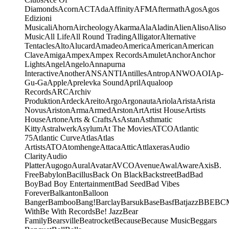
Diamonds
Acorn
ACT
Ada
Affinity
AFM
Aftermath
Agos
Agos
Edizioni
Musicali
Ahorn
Aircheology
Akarma
Ala
Aladin
Alien
Aliso
Aliso
Music
All Life
All Round Trading
Alligator
Alternative
Tentacles
Alto
Alucard
Amadeo
America
American
American
Clave
Amiga
Ampex
Ampex Records
Amulet
Anchor
Anchor
Lights
Angel
Angelo
Annapurna
Interactive
Another
ANS
ANTI
Antilles
Antrop
ANWO
AOI
Ap-
Gu-Ga
Apple
Aprelevka Sound
April
Aqualoop
Records
ARC
Archiv
Produktion
Ardeck
Areito
Argo
Argonauta
Ariola
Arista
Arista
Novus
Ariston
Arma
Armed
Arston
Art
Artist House
Artists
House
Artone
Arts & Crafts
As
Astan
Asthmatic
Kitty
Astralwerk
Asylum
At The Movies
ATCO
Atlantic
75
Atlantic Curve
Atlas
Atlas
Artists
ATO
Atomhenge
Attaca
Attic
Attlaxeras
Audio
Clarity
Audio
Platter
Augogo
Aural
Avatar
AVCO
Avenue
Awal
Aware
Axis
B.
Free
Babylon
Bacillus
Back On Black
Backstreet
Bad
Bad
Boy
Bad Boy Entertainment
Bad Seed
Bad Vibes
Forever
Balkanton
Balloon
Banger
Bamboo
Bang!
Barclay
Barsuk
Base
Basf
Batjazz
BBE
BC
With
Be With Records
Be! Jazz
Bear
Family
Bearsville
Beatrocket
Because
Because Music
Beggars