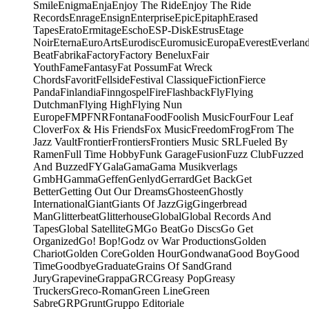
Smile
Enigma
Enja
Enjoy The Ride
Enjoy The Ride
Records
Enrage
Ensign
Enterprise
Epic
Epitaph
Erased
Tapes
Erato
Ermitage
Escho
ESP-Disk
Estrus
Etage
Noir
Eterna
EuroArts
Eurodisc
Euromusic
Europa
Everest
Everlan
Beat
Fabrika
Factory
Factory Benelux
Fair
Youth
Fame
Fantasy
Fat Possum
Fat Wreck
Chords
Favorit
Fellside
Festival Classique
Fiction
Fierce
Panda
Finlandia
Finngospel
Fire
Flashback
Fly
Flying
Dutchman
Flying High
Flying Nun
Europe
FMP
FNR
Fontana
Food
Foolish Music
Four
Four Leaf
Clover
Fox & His Friends
Fox Music
Freedom
Frog
From The
Jazz Vault
Frontier
Frontiers
Frontiers Music SRL
Fueled By
Ramen
Full Time Hobby
Funk Garage
Fusion
Fuzz Club
Fuzzed
And Buzzed
FY
Gala
Gama
Gama Musikverlags
GmbH
Gamma
Geffen
Genlyd
Gerrard
Get Back
Get
Better
Getting Out Our Dreams
Ghosteen
Ghostly
International
Giant
Giants Of Jazz
Gig
Gingerbread
Man
Glitterbeat
Glitterhouse
Global
Global Records And
Tapes
Global Satellite
GM
Go Beat
Go Discs
Go Get
Organized
Go! Bop!
Godz ov War Productions
Golden
Chariot
Golden Core
Golden Hour
Gondwana
Good Boy
Good
Time
Goodbye
Graduate
Grains Of Sand
Grand
Jury
Grapevine
Grappa
GRC
Greasy Pop
Greasy
Truckers
Greco-Roman
Green Line
Green
Sabre
GRP
Grunt
Gruppo Editoriale