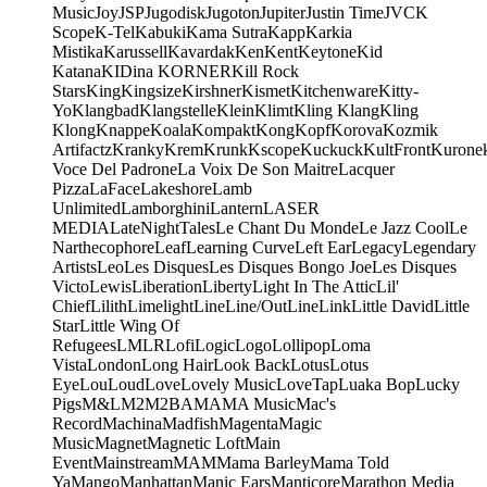
Music
Joy
JSP
Jugodisk
Jugoton
Jupiter
Justin Time
JVC
K
Scope
K-Tel
Kabuki
Kama Sutra
Kapp
Karkia
Mistika
Karussell
Kavardak
Ken
Kent
Keytone
Kid
Katana
KIDina KORNER
Kill Rock
Stars
King
Kingsize
Kirshner
Kismet
Kitchenware
Kitty-
Yo
Klangbad
Klangstelle
Klein
Klimt
Kling Klang
Kling
Klong
Knappe
Koala
Kompakt
Kong
Kopf
Korova
Kozmik
Artifactz
Kranky
Krem
Krunk
Kscope
Kuckuck
KultFront
Kurone
Voce Del Padrone
La Voix De Son Maitre
Lacquer
Pizza
LaFace
Lakeshore
Lamb
Unlimited
Lamborghini
Lantern
LASER
MEDIA
LateNightTales
Le Chant Du Monde
Le Jazz Cool
Le
Narthecophore
Leaf
Learning Curve
Left Ear
Legacy
Legendary
Artists
Leo
Les Disques
Les Disques Bongo Joe
Les Disques
Victo
Lewis
Liberation
Liberty
Light In The Attic
Lil'
Chief
Lilith
Limelight
Line
Line/OutLine
Link
Little David
Little
Star
Little Wing Of
Refugees
LMLR
Lofi
Logic
Logo
Lollipop
Loma
Vista
London
Long Hair
Look Back
Lotus
Lotus
Eye
Lou
Loud
Love
Lovely Music
LoveTap
Luaka Bop
Lucky
Pigs
M&L
M2
M2BA
MA
MA Music
Mac's
Record
Machina
Madfish
Magenta
Magic
Music
Magnet
Magnetic Loft
Main
Event
Mainstream
MAM
Mama Barley
Mama Told
Ya
Mango
Manhattan
Manic Ears
Manticore
Marathon Media