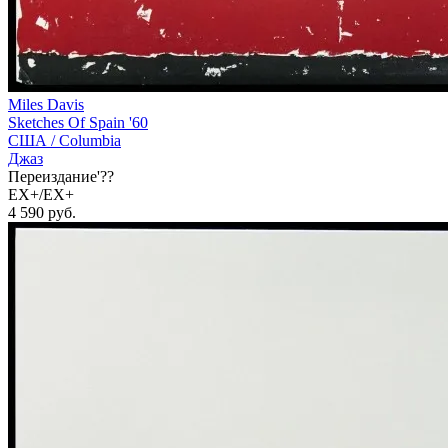
Miles Davis
Sketches Of Spain '60
США /
Columbia
Джаз
Переиздание'??
EX+/EX+
4 590
руб.