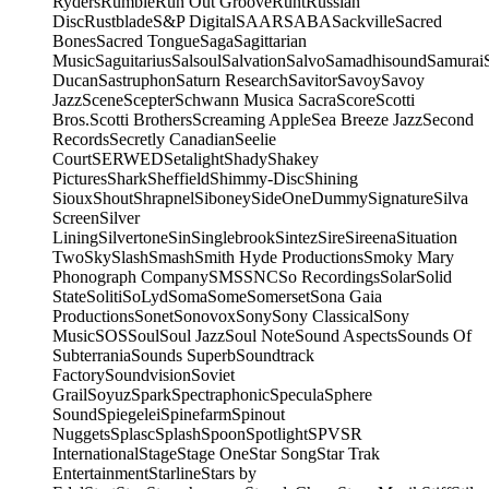
Ryders
Rumble
Run Out Groove
Runt
Russian
Disc
Rustblade
S&P Digital
SAAR
SABA
Sackville
Sacred
Bones
Sacred Tongue
Saga
Sagittarian
Music
Saguitarius
Salsoul
Salvation
Salvo
Samadhisound
Samurai
Ducan
Sastruphon
Saturn Research
Savitor
Savoy
Savoy
Jazz
Scene
Scepter
Schwann Musica Sacra
Score
Scotti
Bros.
Scotti Brothers
Screaming Apple
Sea Breeze Jazz
Second
Records
Secretly Canadian
Seelie
Court
SERWED
Setalight
Shady
Shakey
Pictures
Shark
Sheffield
Shimmy-Disc
Shining
Sioux
Shout
Shrapnel
Siboney
SideOneDummy
Signature
Silva
Screen
Silver
Lining
Silvertone
Sin
Singlebrook
Sintez
Sire
Sireena
Situation
Two
Sky
Slash
Smash
Smith Hyde Productions
Smoky Mary
Phonograph Company
SMS
SNC
So Recordings
Solar
Solid
State
Soliti
SoLyd
Soma
Some
Somerset
Sona Gaia
Productions
Sonet
Sonovox
Sony
Sony Classical
Sony
Music
SOS
Soul
Soul Jazz
Soul Note
Sound Aspects
Sounds Of
Subterrania
Sounds Superb
Soundtrack
Factory
Soundvision
Soviet
Grail
Soyuz
Spark
Spectraphonic
Specula
Sphere
Sound
Spiegelei
Spinefarm
Spinout
Nuggets
Splasc
Splash
Spoon
Spotlight
SPV
SR
International
Stage
Stage One
Star Song
Star Trak
Entertainment
Starline
Stars by