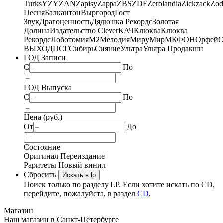
Turks
YZY
ZAN
Zapisy
Zappa
ZBS
ZDF
Zerolandia
Zickzack
Zod
Песня
Балкантон
Выргород
Гост
Звук
Драгоценность
Дядюшка Рекордс
Золотая
Долина
Издательство Clever
КАЧ
Клюква
Клюква
Рекордс
Лоботомия
М2
Мелодия
МируМир
МКФОН
Орфей
О
ВЫХОД
ПСГ
Сибирь
Сияние
Ультра
Ультра Продакшн
ГОД Записи
С
|
По
ГОД Выпуска
С
|
По
Цена (руб.)
От
|
До
Состояние
Оригинал
Переиздание
Раритеты
Новый винил
Сбросить
Искать в lp
Поиск только по разделу LP. Если хотите искать по CD,
перейдите, пожалуйста, в раздел
CD
.
Магазин
Наш магазин в Санкт-Петербурге