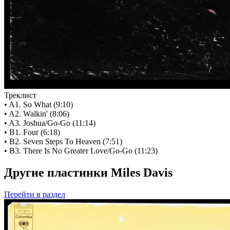
Треклист
• A1. So What (9:10)
• A2. Walkin' (8:06)
• A3. Joshua/Go-Go (11:14)
• B1. Four (6:18)
• B2. Seven Steps To Heaven (7:51)
• B3. There Is No Greater Love/Go-Go (11:23)
Другие пластинки Miles Davis
Перейти
в раздел