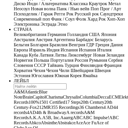
Диско
Инди / Альтернатива
Классика
Краутрок
Метал
Неосоул
Новая волна
Панк / Нью вейв
Поп
Прог / Арт
Психоделик / Гараж
Регги
Рок
Русский рок
Саундтреки
Современный поп
Фанк / Соул
Фолк
Хард Рок
Хип-Хоп
Электроника
Эстрада
Этно
СТРАНА
Великобритания
Германия
Голландия
США
Япония
Австралия
Австрия
Аргентина
Барбадос
Беларусь
Бельгия
Болгария
Бразилия
Венгрия
ГДР
Греция
Дания
Европа
Израиль
Индия
Испания
Испания
Италия
Канада
Куба
Латвия
Литва
Люксембург
Новая Зеландия
Норвегия
Польша
Португалия
Россия
Румыния
Сербия
Словения
СССР
Тайвань
Турция
Финляндия
Франция
Хорватия
Чехия
Чехия
Чили
Швейцария
Швеция
Эстония
Югославия
Южная Корея
Ямайка
ЛЕЙБЛ
A&M
Atlantic
Blue
Note
Brain
Capitol
Charisma
Chrysalis
Columbia
Decca
ECM
Elek
Records
100%
1501 Certified
17 Steps
20th Century
20th
Century-Fox
21
2MR
355 Recordings
36 Chambers
4 AD
44
records
4AD
4th & Broadway
A records
A&M
Records
A.K.A.
A5B, Inc.
Aaarrg
ABC
ABC Impulse!
ABC
Records
Abkco
Absinthe
Abstrakce
Ace
Ace Fu
Ace of
Clubs
Ace Of