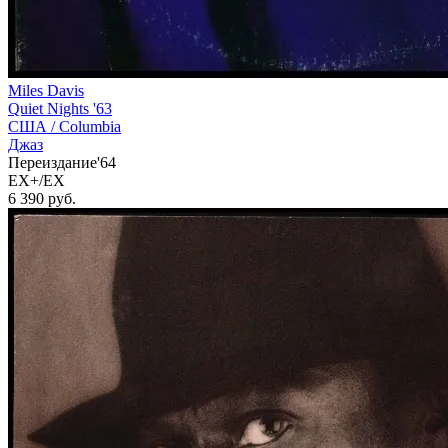
Miles Davis
Quiet Nights '63
США /
Columbia
Джаз
Переиздание'64
EX+/EX
6 390
руб.