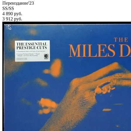
Переиздание'23
SS/SS
4 890 руб.
3 912
руб.