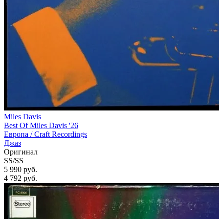
Miles Davis
Best Of Miles Davis '26
Европа /
Craft Recordings
Джаз
Оригинал
SS/SS
5 990 руб.
4 792
руб.