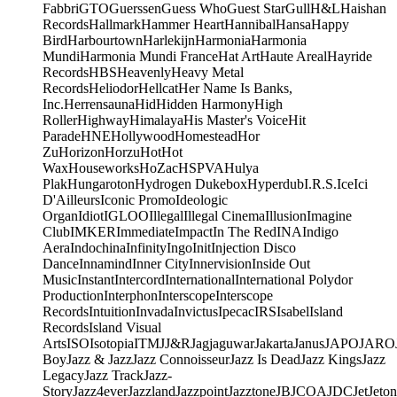
Fabbri
GTO
Guerssen
Guess Who
Guest Star
Gull
H&L
Haishan
Records
Hallmark
Hammer Heart
Hannibal
Hansa
Happy
Bird
Harbourtown
Harlekijn
Harmonia
Harmonia
Mundi
Harmonia Mundi France
Hat Art
Haute Areal
Hayride
Records
HBS
Heavenly
Heavy Metal
Records
Heliodor
Hellcat
Her Name Is Banks,
Inc.
Herrensauna
Hid
Hidden Harmony
High
Roller
Highway
Himalaya
His Master's Voice
Hit
Parade
HNE
Hollywood
Homestead
Hor
Zu
Horizon
Horzu
Hot
Hot
Wax
Houseworks
HoZac
HSPVA
Hulya
Plak
Hungaroton
Hydrogen Dukebox
Hyperdub
I.R.S.
Ice
Ici
D'Ailleurs
Iconic Promo
Ideologic
Organ
Idiot
IGLOO
Illegal
Illegal Cinema
Illusion
Imagine
Club
IMKER
Immediate
Impact
In The Red
INA
Indigo
Aera
Indochina
Infinity
Ingo
Init
Injection Disco
Dance
Innamind
Inner City
Innervision
Inside Out
Music
Instant
Intercord
International
International Polydor
Production
Interphon
Interscope
Interscope
Records
Intuition
Invada
Invictus
Ipecac
IRS
Isabel
Island
Records
Island Visual
Arts
ISO
Isotopia
ITM
J
J&R
Jagjaguwar
Jakarta
Janus
JAPO
JARO
Boy
Jazz & Jazz
Jazz Connoisseur
Jazz Is Dead
Jazz Kings
Jazz
Legacy
Jazz Track
Jazz-
Story
Jazz4ever
Jazzland
Jazzpoint
Jazztone
JB
JCOA
JDC
Jet
Jeton