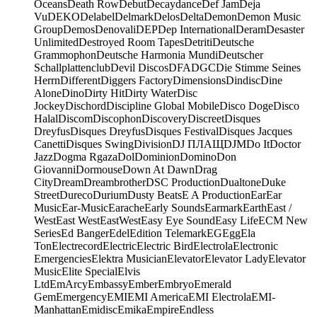
Oceans
Death Row
Debut
Decaydance
Def Jam
Deja
Vu
DEKO
Delabel
Delmark
Delos
Delta
Demon
Demon Music
Group
Demos
Denovali
DEP
Dep International
Deram
Desaster
Unlimited
Destroyed Room Tapes
Detriti
Deutsche
Grammophon
Deutsche Harmonia Mundi
Deutscher
Schallplattenclub
Devil Discos
DFA
DGC
Die Stimme Seines
Herrn
Different
Diggers Factory
Dimensions
Dindisc
Dine
Alone
Dino
Dirty Hit
Dirty Water
Disc
Jockey
Dischord
Discipline Global Mobile
Disco Doge
Disco
Halal
Discom
Discophon
Discovery
Discreet
Disques
Dreyfus
Disques Dreyfus
Disques Festival
Disques Jacques
Canetti
Disques Swing
Division
DJ ПЛАЩ
DJM
Do It
Doctor
Jazz
Dogma Rgaza
Dol
Dominion
Domino
Don
Giovanni
Dormouse
Down At Dawn
Drag
City
Dream
Dreambrother
DSC Production
Dualtone
Duke
Street
Dureco
Durium
Dusty Beats
E A Production
Ear
Ear
Music
Ear-Music
Earache
Early Sounds
Earmark
Earth
East /
West
East West
EastWest
Easy Eye Sound
Easy Life
ECM New
Series
Ed Banger
Edel
Edition Telemark
EG
Egg
Ela
Ton
Electrecord
Electric
Electric Bird
Electrola
Electronic
Emergencies
Elektra Musician
Elevator
Elevator Lady
Elevator
Music
Elite Special
Elvis
Ltd
EmArcy
Embassy
Ember
Embryo
Emerald
Gem
Emergency
EMI
EMI America
EMI Electrola
EMI-
Manhattan
Emidisc
Emika
Empire
Endless