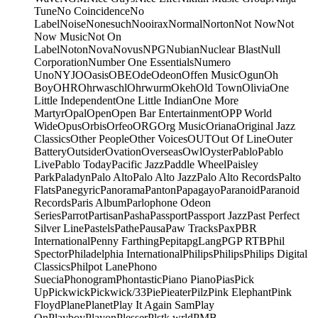
Tune
No Coincidence
No
Label
Noise
Nonesuch
Nooirax
Normal
Norton
Not Now
Not
Now Music
Not On
Label
Noton
Nova
Novus
NPG
Nubian
Nuclear Blast
Null
Corporation
Number One Essentials
Numero
Uno
NYJO
Oasis
OBE
Ode
Odeon
Offen Music
Ogun
Oh
Boy
OHR
Ohrwaschl
Ohrwurm
Okeh
Old Town
Olivia
One
Little Independent
One Little Indian
One More
Martyr
Opal
Open
Open Bar Entertainment
OPP World
Wide
Opus
Orbis
Orfeo
ORG
Org Music
Oriana
Original Jazz
Classics
Other People
Other Voices
OUT
Out Of Line
Outer
Battery
Outsider
Ovation
Overseas
Owl
Oyster
Pablo
Pablo
Live
Pablo Today
Pacific Jazz
Paddle Wheel
Paisley
Park
Paladyn
Palo Alto
Palo Alto Jazz
Palo Alto Records
Palto
Flats
Panegyric
Panorama
Panton
Papagayo
Paranoid
Paranoid
Records
Paris Album
Parlophone Odeon
Series
Parrot
Partisan
Pasha
Passport
Passport Jazz
Past Perfect
Silver Line
Pastels
Pathe
Pausa
Paw Tracks
Pax
PBR
International
Penny Farthing
Pepita
pgLang
PGP RTB
Phil
Spector
Philadelphia International
Philips
Philips
Philips Digital
Classics
Philpot Lane
Phono
Suecia
Phonogram
Phontastic
Piano Piano
Pias
Pick
Up
Pickwick
Pickwick/33
Pie
Pieater
Pilz
Pink Elephant
Pink
Floyd
Plane
Planet
Play It Again Sam
Play
On
Playboy
Playon
Plesser
Plstk wrld
PMB