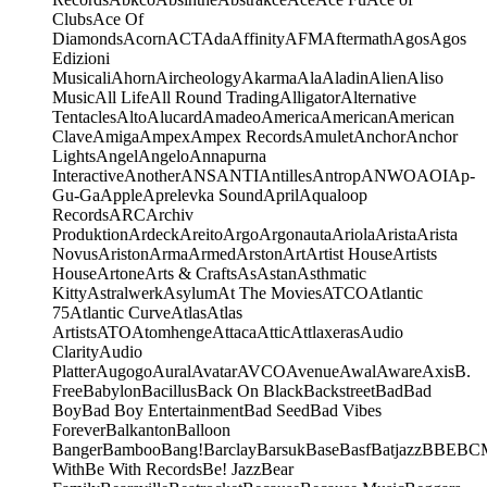
Clubs
Ace Of
Diamonds
Acorn
ACT
Ada
Affinity
AFM
Aftermath
Agos
Agos
Edizioni
Musicali
Ahorn
Aircheology
Akarma
Ala
Aladin
Alien
Aliso
Music
All Life
All Round Trading
Alligator
Alternative
Tentacles
Alto
Alucard
Amadeo
America
American
American
Clave
Amiga
Ampex
Ampex Records
Amulet
Anchor
Anchor
Lights
Angel
Angelo
Annapurna
Interactive
Another
ANS
ANTI
Antilles
Antrop
ANWO
AOI
Ap-
Gu-Ga
Apple
Aprelevka Sound
April
Aqualoop
Records
ARC
Archiv
Produktion
Ardeck
Areito
Argo
Argonauta
Ariola
Arista
Arista
Novus
Ariston
Arma
Armed
Arston
Art
Artist House
Artists
House
Artone
Arts & Crafts
As
Astan
Asthmatic
Kitty
Astralwerk
Asylum
At The Movies
ATCO
Atlantic
75
Atlantic Curve
Atlas
Atlas
Artists
ATO
Atomhenge
Attaca
Attic
Attlaxeras
Audio
Clarity
Audio
Platter
Augogo
Aural
Avatar
AVCO
Avenue
Awal
Aware
Axis
B.
Free
Babylon
Bacillus
Back On Black
Backstreet
Bad
Bad
Boy
Bad Boy Entertainment
Bad Seed
Bad Vibes
Forever
Balkanton
Balloon
Banger
Bamboo
Bang!
Barclay
Barsuk
Base
Basf
Batjazz
BBE
BC
With
Be With Records
Be! Jazz
Bear