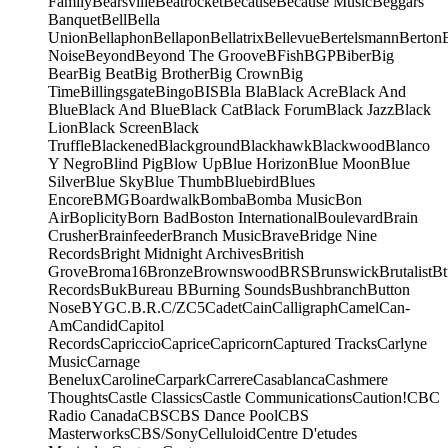
Family
Bearsville
Beatrocket
Because
Because Music
Beggars
Banquet
Bell
Bella
Union
Bellaphon
Bellapon
Bellatrix
Bellevue
Bertelsmann
Berton
Noise
Beyond
Beyond The Groove
BFish
BGP
Biber
Big
Bear
Big Beat
Big Brother
Big Crown
Big
Time
Billingsgate
Bingo
BIS
Bla Bla
Black Acre
Black And
Blue
Black And Blue
Black Cat
Black Forum
Black Jazz
Black
Lion
Black Screen
Black
Truffle
Blackened
Blackground
Blackhawk
Blackwood
Blanco
Y Negro
Blind Pig
Blow Up
Blue Horizon
Blue Moon
Blue
Silver
Blue Sky
Blue Thumb
Bluebird
Blues
Encore
BMG
Boardwalk
Bomba
Bomba Music
Bon
Air
Boplicity
Born Bad
Boston International
Boulevard
Brain
Crusher
Brainfeeder
Branch Music
Brave
Bridge Nine
Records
Bright Midnight Archives
British
Grove
Broma16
Bronze
Brownswood
BRS
Brunswick
Brutalist
Bt
Records
Buk
Bureau B
Burning Sounds
Bushbranch
Button
Nose
BYG
C.B.R.
C/Z
C5
Cadet
Cain
Calligraph
Camel
Can-
Am
Candid
Capitol
Records
Capriccio
Caprice
Capricorn
Captured Tracks
Carlyne
Music
Carnage
Benelux
Caroline
Carpark
Carrere
Casablanca
Cashmere
Thoughts
Castle Classics
Castle Communications
Caution!
CBC
Radio Canada
CBS
CBS Dance Pool
CBS
Masterworks
CBS/Sony
Celluloid
Centre D'etudes