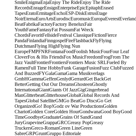
Smile
Enigma
Enja
Enjoy The Ride
Enjoy The Ride
Records
Enrage
Ensign
Enterprise
Epic
Epitaph
Erased
Tapes
Erato
Ermitage
Escho
ESP-Disk
Estrus
Etage
Noir
Eterna
EuroArts
Eurodisc
Euromusic
Europa
Everest
Everlan
Beat
Fabrika
Factory
Factory Benelux
Fair
Youth
Fame
Fantasy
Fat Possum
Fat Wreck
Chords
Favorit
Fellside
Festival Classique
Fiction
Fierce
Panda
Finlandia
Finngospel
Fire
Flashback
Fly
Flying
Dutchman
Flying High
Flying Nun
Europe
FMP
FNR
Fontana
Food
Foolish Music
Four
Four Leaf
Clover
Fox & His Friends
Fox Music
Freedom
Frog
From The
Jazz Vault
Frontier
Frontiers
Frontiers Music SRL
Fueled By
Ramen
Full Time Hobby
Funk Garage
Fusion
Fuzz Club
Fuzzed
And Buzzed
FY
Gala
Gama
Gama Musikverlags
GmbH
Gamma
Geffen
Genlyd
Gerrard
Get Back
Get
Better
Getting Out Our Dreams
Ghosteen
Ghostly
International
Giant
Giants Of Jazz
Gig
Gingerbread
Man
Glitterbeat
Glitterhouse
Global
Global Records And
Tapes
Global Satellite
GM
Go Beat
Go Discs
Go Get
Organized
Go! Bop!
Godz ov War Productions
Golden
Chariot
Golden Core
Golden Hour
Gondwana
Good Boy
Good
Time
Goodbye
Graduate
Grains Of Sand
Grand
Jury
Grapevine
Grappa
GRC
Greasy Pop
Greasy
Truckers
Greco-Roman
Green Line
Green
Sabre
GRP
Grunt
Gruppo Editoriale