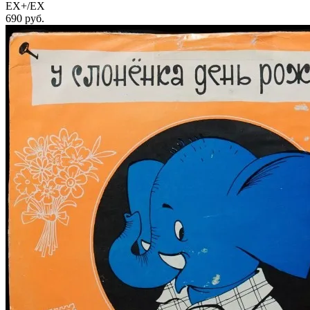
EX+/EX
690
руб.