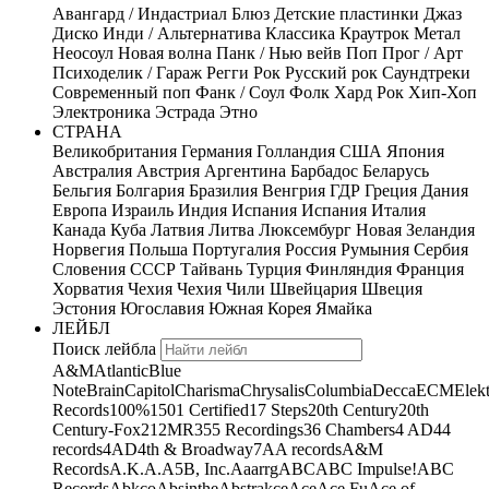
Авангард / Индастриал
Блюз
Детские пластинки
Джаз
Диско
Инди / Альтернатива
Классика
Краутрок
Метал
Неосоул
Новая волна
Панк / Нью вейв
Поп
Прог / Арт
Психоделик / Гараж
Регги
Рок
Русский рок
Саундтреки
Современный поп
Фанк / Соул
Фолк
Хард Рок
Хип-Хоп
Электроника
Эстрада
Этно
СТРАНА
Великобритания
Германия
Голландия
США
Япония
Австралия
Австрия
Аргентина
Барбадос
Беларусь
Бельгия
Болгария
Бразилия
Венгрия
ГДР
Греция
Дания
Европа
Израиль
Индия
Испания
Испания
Италия
Канада
Куба
Латвия
Литва
Люксембург
Новая Зеландия
Норвегия
Польша
Португалия
Россия
Румыния
Сербия
Словения
СССР
Тайвань
Турция
Финляндия
Франция
Хорватия
Чехия
Чехия
Чили
Швейцария
Швеция
Эстония
Югославия
Южная Корея
Ямайка
ЛЕЙБЛ
Поиск лейбла
A&M
Atlantic
Blue
Note
Brain
Capitol
Charisma
Chrysalis
Columbia
Decca
ECM
Elek
Records
100%
1501 Certified
17 Steps
20th Century
20th
Century-Fox
21
2MR
355 Recordings
36 Chambers
4 AD
44
records
4AD
4th & Broadway
7A
A records
A&M
Records
A.K.A.
A5B, Inc.
Aaarrg
ABC
ABC Impulse!
ABC
Records
Abkco
Absinthe
Abstrakce
Ace
Ace Fu
Ace of