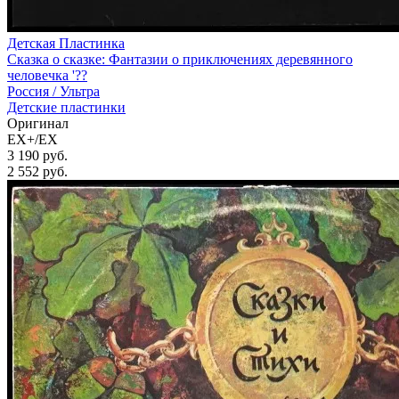
Детская Пластинка
Сказка о сказке: Фантазии о приключениях деревянного
человечка '??
Россия /
Ультра
Детские пластинки
Оригинал
EX+/EX
3 190 руб.
2 552
руб.