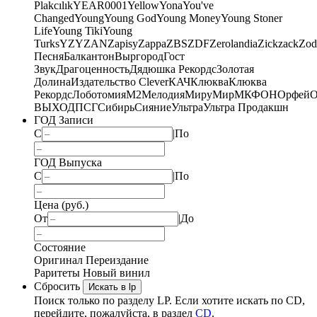
Plakcılık
YEAR0001
Yellow
Yona
You've
Changed
Young
Young God
Young Money
Young Stoner
Life
Young Tiki
Young
Turks
YZY
ZAN
Zapisy
Zappa
ZBS
ZDF
Zerolandia
Zickzack
Zod
Песня
Балкантон
Выргород
Гост
Звук
Драгоценность
Дядюшка Рекордс
Золотая
Долина
Издательство Clever
КАЧ
Клюква
Клюква
Рекордс
Лоботомия
М2
Мелодия
МируМир
МКФОН
Орфей
О
ВЫХОД
ПСГ
Сибирь
Сияние
Ультра
Ультра Продакшн
ГОД Записи
С
|
По
ГОД Выпуска
С
|
По
Цена (руб.)
От
|
До
Состояние
Оригинал
Переиздание
Раритеты
Новый винил
Сбросить
Искать в lp
Поиск только по разделу LP. Если хотите искать по CD,
перейдите, пожалуйста, в раздел
CD
.