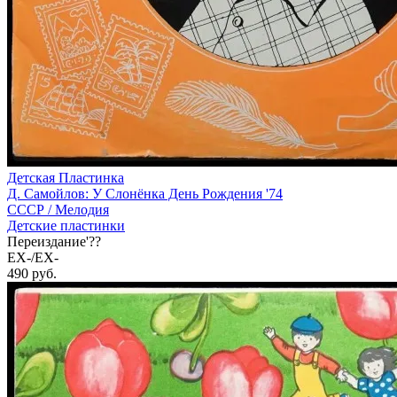
Детская Пластинка
Д. Самойлов: У Слонёнка День Рождения '74
СССР /
Мелодия
Детские пластинки
Переиздание'??
EX-/EX-
490
руб.