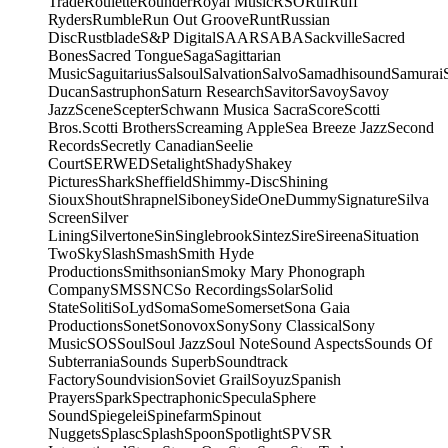
Trade
Roulette
Rounder
Royal Music
RSO
Ruf
Ruff
Ryders
Rumble
Run Out Groove
Runt
Russian
Disc
Rustblade
S&P Digital
SAAR
SABA
Sackville
Sacred
Bones
Sacred Tongue
Saga
Sagittarian
Music
Saguitarius
Salsoul
Salvation
Salvo
Samadhisound
Samurai
Ducan
Sastruphon
Saturn Research
Savitor
Savoy
Savoy
Jazz
Scene
Scepter
Schwann Musica Sacra
Score
Scotti
Bros.
Scotti Brothers
Screaming Apple
Sea Breeze Jazz
Second
Records
Secretly Canadian
Seelie
Court
SERWED
Setalight
Shady
Shakey
Pictures
Shark
Sheffield
Shimmy-Disc
Shining
Sioux
Shout
Shrapnel
Siboney
SideOneDummy
Signature
Silva
Screen
Silver
Lining
Silvertone
Sin
Singlebrook
Sintez
Sire
Sireena
Situation
Two
Sky
Slash
Smash
Smith Hyde
Productions
Smithsonian
Smoky Mary Phonograph
Company
SMS
SNC
So Recordings
Solar
Solid
State
Soliti
SoLyd
Soma
Some
Somerset
Sona Gaia
Productions
Sonet
Sonovox
Sony
Sony Classical
Sony
Music
SOS
Soul
Soul Jazz
Soul Note
Sound Aspects
Sounds Of
Subterrania
Sounds Superb
Soundtrack
Factory
Soundvision
Soviet Grail
Soyuz
Spanish
Prayers
Spark
Spectraphonic
Specula
Sphere
Sound
Spiegelei
Spinefarm
Spinout
Nuggets
Splasc
Splash
Spoon
Spotlight
SPV
SR