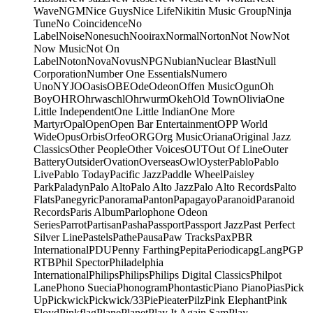
Wave
NGM
Nice Guys
Nice Life
Nikitin Music Group
Ninja
Tune
No Coincidence
No
Label
Noise
Nonesuch
Nooirax
Normal
Norton
Not Now
Not
Now Music
Not On
Label
Noton
Nova
Novus
NPG
Nubian
Nuclear Blast
Null
Corporation
Number One Essentials
Numero
Uno
NYJO
Oasis
OBE
Ode
Odeon
Offen Music
Ogun
Oh
Boy
OHR
Ohrwaschl
Ohrwurm
Okeh
Old Town
Olivia
One
Little Independent
One Little Indian
One More
Martyr
Opal
Open
Open Bar Entertainment
OPP World
Wide
Opus
Orbis
Orfeo
ORG
Org Music
Oriana
Original Jazz
Classics
Other People
Other Voices
OUT
Out Of Line
Outer
Battery
Outsider
Ovation
Overseas
Owl
Oyster
Pablo
Pablo
Live
Pablo Today
Pacific Jazz
Paddle Wheel
Paisley
Park
Paladyn
Palo Alto
Palo Alto Jazz
Palo Alto Records
Palto
Flats
Panegyric
Panorama
Panton
Papagayo
Paranoid
Paranoid
Records
Paris Album
Parlophone Odeon
Series
Parrot
Partisan
Pasha
Passport
Passport Jazz
Past Perfect
Silver Line
Pastels
Pathe
Pausa
Paw Tracks
Pax
PBR
International
PDU
Penny Farthing
Pepita
Periodica
pgLang
PGP
RTB
Phil Spector
Philadelphia
International
Philips
Philips
Philips Digital Classics
Philpot
Lane
Phono Suecia
Phonogram
Phontastic
Piano Piano
Pias
Pick
Up
Pickwick
Pickwick/33
Pie
Pieater
Pilz
Pink Elephant
Pink
Floyd
Pinkflag
Plane
Planet
Play It Again Sam
Play