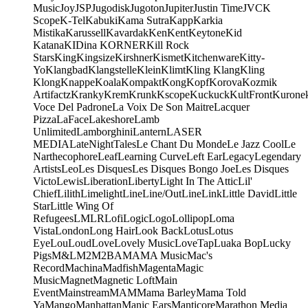
Music
Joy
JSP
Jugodisk
Jugoton
Jupiter
Justin Time
JVC
K
Scope
K-Tel
Kabuki
Kama Sutra
Kapp
Karkia
Mistika
Karussell
Kavardak
Ken
Kent
Keytone
Kid
Katana
KIDina KORNER
Kill Rock
Stars
King
Kingsize
Kirshner
Kismet
Kitchenware
Kitty-
Yo
Klangbad
Klangstelle
Klein
Klimt
Kling Klang
Kling
Klong
Knappe
Koala
Kompakt
Kong
Kopf
Korova
Kozmik
Artifactz
Kranky
Krem
Krunk
Kscope
Kuckuck
KultFront
Kurone
Voce Del Padrone
La Voix De Son Maitre
Lacquer
Pizza
LaFace
Lakeshore
Lamb
Unlimited
Lamborghini
Lantern
LASER
MEDIA
LateNightTales
Le Chant Du Monde
Le Jazz Cool
Le
Narthecophore
Leaf
Learning Curve
Left Ear
Legacy
Legendary
Artists
Leo
Les Disques
Les Disques Bongo Joe
Les Disques
Victo
Lewis
Liberation
Liberty
Light In The Attic
Lil'
Chief
Lilith
Limelight
Line
Line/OutLine
Link
Little David
Little
Star
Little Wing Of
Refugees
LMLR
Lofi
Logic
Logo
Lollipop
Loma
Vista
London
Long Hair
Look Back
Lotus
Lotus
Eye
Lou
Loud
Love
Lovely Music
LoveTap
Luaka Bop
Lucky
Pigs
M&L
M2
M2BA
MA
MA Music
Mac's
Record
Machina
Madfish
Magenta
Magic
Music
Magnet
Magnetic Loft
Main
Event
Mainstream
MAM
Mama Barley
Mama Told
Ya
Mango
Manhattan
Manic Ears
Manticore
Marathon Media