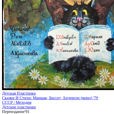
Детская Пластинка
Сказки И Стихи: Маршак, Биссет, Андерсен (моно) '79
СССР /
Мелодия
Детские пластинки
Переиздание'91