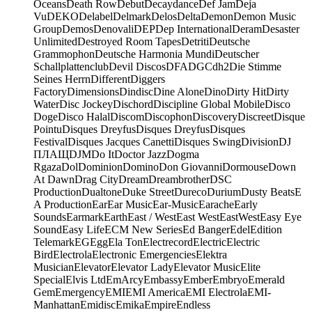
Oceans
Death Row
Debut
Decaydance
Def Jam
Deja
Vu
DEKO
Delabel
Delmark
Delos
Delta
Demon
Demon Music
Group
Demos
Denovali
DEP
Dep International
Deram
Desaster
Unlimited
Destroyed Room Tapes
Detriti
Deutsche
Grammophon
Deutsche Harmonia Mundi
Deutscher
Schallplattenclub
Devil Discos
DFA
DGC
dh2
Die Stimme
Seines Herrn
Different
Diggers
Factory
Dimensions
Dindisc
Dine Alone
Dino
Dirty Hit
Dirty
Water
Disc Jockey
Dischord
Discipline Global Mobile
Disco
Doge
Disco Halal
Discom
Discophon
Discovery
Discreet
Disque
Pointu
Disques Dreyfus
Disques Dreyfus
Disques
Festival
Disques Jacques Canetti
Disques Swing
Division
DJ
ПЛАЩ
DJM
Do It
Doctor Jazz
Dogma
Rgaza
Dol
Dominion
Domino
Don Giovanni
Dormouse
Down
At Dawn
Drag City
Dream
Dreambrother
DSC
Production
Dualtone
Duke Street
Dureco
Durium
Dusty Beats
E
A Production
Ear
Ear Music
Ear-Music
Earache
Early
Sounds
Earmark
Earth
East / West
East West
EastWest
Easy Eye
Sound
Easy Life
ECM New Series
Ed Banger
Edel
Edition
Telemark
EG
Egg
Ela Ton
Electrecord
Electric
Electric
Bird
Electrola
Electronic Emergencies
Elektra
Musician
Elevator
Elevator Lady
Elevator Music
Elite
Special
Elvis Ltd
EmArcy
Embassy
Ember
Embryo
Emerald
Gem
Emergency
EMI
EMI America
EMI Electrola
EMI-
Manhattan
Emidisc
Emika
Empire
Endless