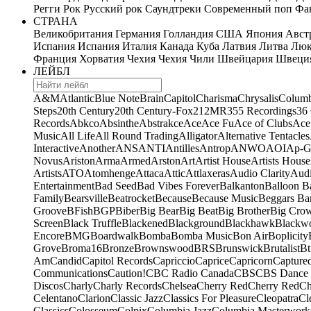
Регги
Рок
Русский рок
Саундтреки
Современный поп
Фан
СТРАНА
Великобритания
Германия
Голландия
США
Япония
Авст
Испания
Испания
Италия
Канада
Куба
Латвия
Литва
Люк
Франция
Хорватия
Чехия
Чехия
Чили
Швейцария
Швеци
ЛЕЙБЛ
A&M
Atlantic
Blue Note
Brain
Capitol
Charisma
Chrysalis
Columb
Steps
20th Century
20th Century-Fox
21
2MR
355 Recordings
36
Records
Abkco
Absinthe
Abstrakce
Ace
Ace Fu
Ace of Clubs
Ace
Music
All Life
All Round Trading
Alligator
Alternative Tentacles
Interactive
Another
ANS
ANTI
Antilles
Antrop
ANWO
AOI
Ap-G
Novus
Ariston
Arma
Armed
Arston
Art
Artist House
Artists House
Artists
ATO
Atomhenge
Attaca
Attic
Attlaxeras
Audio Clarity
Audi
Entertainment
Bad Seed
Bad Vibes Forever
Balkanton
Balloon B
Family
Bearsville
Beatrocket
Because
Because Music
Beggars Ba
Groove
BFish
BGP
Biber
Big Bear
Big Beat
Big Brother
Big Cro
Screen
Black Truffle
Blackened
Blackground
Blackhawk
Blackw
Encore
BMG
Boardwalk
Bomba
Bomba Music
Bon Air
Boplicity
Grove
Broma16
Bronze
Brownswood
BRS
Brunswick
Brutalist
Bt
Am
Candid
Capitol Records
Capriccio
Caprice
Capricorn
Capture
Communications
Caution!
CBC Radio Canada
CBS
CBS Dance 
Discos
Charly
Charly Records
Chelsea
Cherry Red
Cherry Red
Ch
Celentano
Clarion
Classic Jazz
Classics For Pleasure
Cleopatra
Cl
Classics
Colosseum
Colpix
Columbia Jazz
Columbia Masterwork