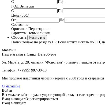
С
|
По
ГОД Выпуска
С
|
По
Цена (руб.)
От
|
До
Состояние
Оригинал
Переиздание
Раритеты
Новый винил
Сбросить
Искать в lp
Поиск только по разделу LP. Если хотите искать по CD, п
Магазин
Наш магазин в Санкт-Петербурге
Ул. Марата, д. 28, магазин "Фонотека" (5 минут пешком от мет
Телефон: +7 (995) 997-30-13
Мы продаем пластинки через интернет c 2008 года и стараемся 
О магазине
Войти
Вы можете зайти в уже существующий аккаунт или зарегистриро
Вход
в аккаунт
Зарегистрироваться
Вход
в аккаунт