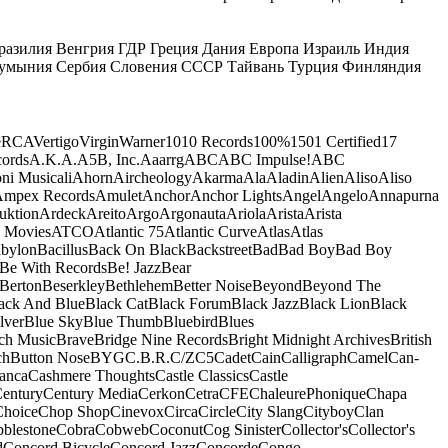
разилия
Венгрия
ГДР
Греция
Дания
Европа
Израиль
Индия
умыния
Сербия
Словения
СССР
Тайвань
Турция
Финляндия
e
RCA
Vertigo
Virgin
Warner
10
10 Records
100%
1501 Certified
17
ords
A.K.A.
A5B, Inc.
Aaarrg
ABC
ABC Impulse!
ABC
ni Musicali
Ahorn
Aircheology
Akarma
Ala
Aladin
Alien
Aliso
Aliso
mpex Records
Amulet
Anchor
Anchor Lights
Angel
Angelo
Annapurna
uktion
Ardeck
Areito
Argo
Argonauta
Ariola
Arista
Arista
 Movies
ATCO
Atlantic 75
Atlantic Curve
Atlas
Atlas
bylon
Bacillus
Back On Black
Backstreet
Bad
Bad Boy
Bad Boy
Be With Records
Be! Jazz
Bear
Berton
Beserkley
Bethlehem
Better Noise
Beyond
Beyond The
ack And Blue
Black Cat
Black Forum
Black Jazz
Black Lion
Black
lver
Blue Sky
Blue Thumb
Bluebird
Blues
ch Music
Brave
Bridge Nine Records
Bright Midnight Archives
British
ch
Button Nose
BYG
C.B.R.
C/Z
C5
Cadet
Cain
Calligraph
Camel
Can-
anca
Cashmere Thoughts
Castle Classics
Castle
entury
Century Media
Cerkon
Cetra
CFE
ChaleurePhonique
Chapa
Choice
Chop Shop
Cinevox
Circa
Circle
City Slang
Cityboy
Clan
blestone
Cobra
Cobweb
Coconut
Cog Sinister
Collector's
Collector's
d
Concord Bicycle
Concord Jazz
Concorde
Congo