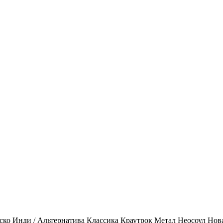
ско
Инди / Альтернатива
Классика
Краутрок
Метал
Неосоул
Нов