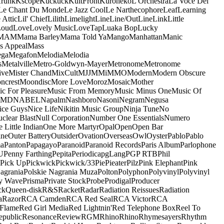
runk
Kscope
Kuckuck
KultFront
Kuroneko
L'Orchestra
La Voce Del
Le Chant Du Monde
Le Jazz Cool
Le Narthecophore
Leaf
Learning
 Attic
Lil' Chief
Lilith
Limelight
Line
Line/OutLine
Link
Little
Loud
Love
Lovely Music
LoveTap
Luaka Bop
Lucky
MAM
Mama Barley
Mama Told Ya
Mango
Manhattan
Manic
s Appeal
Mass
ga
Megafon
Melodia
Melodia
s
Metalville
Metro-Goldwyn-Mayer
Metronome
Metronome
ive
Mister Chand
MixCult
MJJ
MMi
MMO
Modern
Modern Obscure
ncrest
Moondisc
More Love
Moroz
Mosaic
Mother
c For Pleasure
Music From Memory
Music Minus One
Music Of
5MD
NABEL
Napalm
Nashboro
Nasoni
Negram
Negusa
ice Guys
Nice Life
Nikitin Music Group
Ninja Tune
No
clear Blast
Null Corporation
Number One Essentials
Numero
 Little Indian
One More Martyr
Opal
Open
Open Bar
ine
Outer Battery
Outsider
Ovation
Overseas
Owl
Oyster
Pablo
Pablo
ma
Panton
Papagayo
Paranoid
Paranoid Records
Paris Album
Parlophone
U
Penny Farthing
Pepita
Periodica
pgLang
PGP RTB
Phil
Pick Up
Pickwick
Pickwick/33
Pie
Pieater
Pilz
Pink Elephant
Pink
agrania
Polskie Nagrania Muza
Polton
Polyphon
Polyvinyl
Polyvinyl
y Wave
Prisma
Private Stock
Probe
Prodigal
Producer
ck
Queen-disk
R&S
Racket
Radar
Radiation Reissues
Radiation
a
Razor
RCA Camden
RCA Red Seal
RCA Victor
RCA
Flame
Red Girl Media
Red Lightnin'
Red Telephone Box
Reel To
epublic
Resonance
Review
RGM
Rhino
Rhino
Rhymesayers
Rhythm