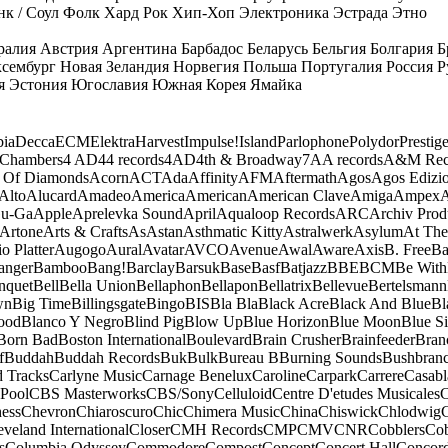
к / Соул
Фолк
Хард Рок
Хип-Хоп
Электроника
Эстрада
Этно
ралия
Австрия
Аргентина
Барбадос
Беларусь
Бельгия
Болгария
Б
сембург
Новая Зеландия
Норвегия
Польша
Португалия
Россия
Р
я
Эстония
Югославия
Южная Корея
Ямайка
ia
Decca
ECM
Elektra
Harvest
Impulse!
Island
Parlophone
Polydor
Prestig
 Chambers
4 AD
44 records
4AD
4th & Broadway
7A
A records
A&M Rec
 Of Diamonds
Acorn
ACT
Ada
Affinity
AFM
Aftermath
Agos
Agos Edizio
Alto
Alucard
Amadeo
America
American
American Clave
Amiga
Ampex
A
u-Ga
Apple
Aprelevka Sound
April
Aqualoop Records
ARC
Archiv Prod
Artone
Arts & Crafts
As
Astan
Asthmatic Kitty
Astralwerk
Asylum
At The
o Platter
Augogo
Aural
Avatar
AVCO
Avenue
Awal
Aware
Axis
B. Free
Ba
anger
Bamboo
Bang!
Barclay
Barsuk
Base
Basf
Batjazz
BBE
BCM
Be With
nquet
Bell
Bella Union
Bellaphon
Bellapon
Bellatrix
Bellevue
Bertelsmann
wn
Big Time
Billingsgate
Bingo
BIS
Bla Bla
Black Acre
Black And Blue
Bl
ood
Blanco Y Negro
Blind Pig
Blow Up
Blue Horizon
Blue Moon
Blue Si
Born Bad
Boston International
Boulevard
Brain Crusher
Brainfeeder
Bran
f
Buddah
Buddah Records
Buk
Bulk
Bureau B
Burning Sounds
Bushbran
d Tracks
Carlyne Music
Carnage Benelux
Caroline
Carpark
Carrere
Casabl
Pool
CBS Masterworks
CBS/Sony
Celluloid
Centre D'etudes Musicales
C
ess
Chevron
Chiaroscuro
Chic
Chimera Music
China
Chiswick
Chlodwig
eveland International
Closer
CMH Records
CMP
CMV
CNR
Cobblers
Cob
s
Columbia Odyssey
Commodore
Compost
Concept
Concert Hall
Concor