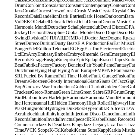
Drum
ConJoint
Consolation
Constant
Contemporary
Contour
Cont
Jazz
Croatia
Crocos
Crown
Crush
Crush Music
Crystal
Crystal Cle
Records
Dais
Dandelion
Dark Entries
Dark Horse
Darkroom
Data
Vu
DEKO
Delabel
Delmark
Delos
Delta
Demon
Demon Music Gr
Harmonia Mundi
Deutscher Schallplattenclub
Devil Discos
DFA
Jockey
Dischord
Discipline Global Mobile
Disco Doge
Disco Hal
Swing
Division
DJ ПЛАЩ
DJM
Do It
Doctor Jazz
Dogma Rgaza
Street
Dureco
Durium
Dusty Beats
E A Production
Ear
Ear Music
Banger
Edel
Edition Telemark
EG
Egg
Ela Ton
Electrecord
Electri
Ltd
EmArcy
Embassy
Ember
Embryo
Emerald Gem
Emergency
E
Records
Enrage
Ensign
Enterprise
Epic
Epitaph
Erased Tapes
Erat
Beat
Fabrika
Factory
Factory Benelux
Fair Youth
Fame
Fantasy
Fa
Dutchman
Flying High
Flying Nun Europe
FMP
FNR
Fontana
Fo
SRL
Fueled By Ramen
Full Time Hobby
Funk Garage
Fusion
Fu
Dreams
Ghosteen
Ghostly International
Giant
Giants Of Jazz
Gig
Bop!
Godz ov War Productions
Golden Chariot
Golden Core
Gol
Truckers
Greco-Roman
Green Line
Green Sabre
GRP
Grunt
Grupp
Bird
Harbourtown
Harlekijn
Harmonia
Harmonia Mundi
Harmoni
Inc.
Herrensauna
Hid
Hidden Harmony
High Roller
Highway
Him
Plak
Hungaroton
Hydrogen Dukebox
Hyperdub
I.R.S.
Ice
Ici D'Ai
Aera
Indochina
Infinity
Ingo
Init
Injection Disco Dance
Innamind
I
Records
Intuition
Invada
Invictus
Ipecac
IRS
Isabel
Island Records
Connoisseur
Jazz Is Dead
Jazz Kings
Jazz Legacy
Jazz Track
Jazz
Time
JVC
K Scope
K-Tel
Kabuki
Kama Sutra
Kapp
Karkia Mistik