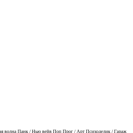
ая волна
Панк / Нью вейв
Поп
Прог / Арт
Психоделик / Гараж