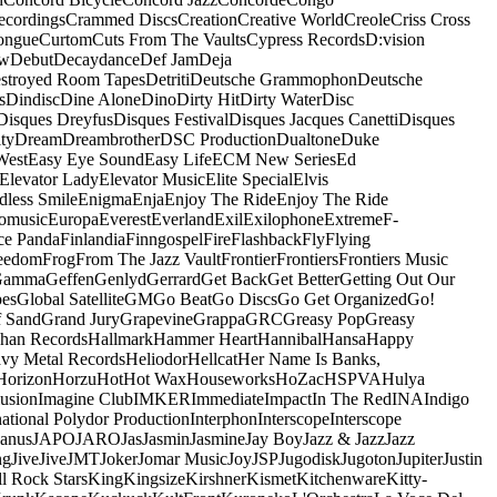
ecordings
Crammed Discs
Creation
Creative World
Creole
Criss Cross
ongue
Curtom
Cuts From The Vaults
Cypress Records
D:vision
ow
Debut
Decaydance
Def Jam
Deja
stroyed Room Tapes
Detriti
Deutsche Grammophon
Deutsche
s
Dindisc
Dine Alone
Dino
Dirty Hit
Dirty Water
Disc
Disques Dreyfus
Disques Festival
Disques Jacques Canetti
Disques
ty
Dream
Dreambrother
DSC Production
Dualtone
Duke
West
Easy Eye Sound
Easy Life
ECM New Series
Ed
Elevator Lady
Elevator Music
Elite Special
Elvis
dless Smile
Enigma
Enja
Enjoy The Ride
Enjoy The Ride
omusic
Europa
Everest
Everland
Exil
Exilophone
Extreme
F-
ce Panda
Finlandia
Finngospel
Fire
Flashback
Fly
Flying
eedom
Frog
From The Jazz Vault
Frontier
Frontiers
Frontiers Music
Gamma
Geffen
Genlyd
Gerrard
Get Back
Get Better
Getting Out Our
pes
Global Satellite
GM
Go Beat
Go Discs
Go Get Organized
Go!
f Sand
Grand Jury
Grapevine
Grappa
GRC
Greasy Pop
Greasy
han Records
Hallmark
Hammer Heart
Hannibal
Hansa
Happy
vy Metal Records
Heliodor
Hellcat
Her Name Is Banks,
Horizon
Horzu
Hot
Hot Wax
Houseworks
HoZac
HSPVA
Hulya
lusion
Imagine Club
IMKER
Immediate
Impact
In The Red
INA
Indigo
national Polydor Production
Interphon
Interscope
Interscope
Janus
JAPO
JARO
Jas
Jasmin
Jasmine
Jay Boy
Jazz & Jazz
Jazz
ng
Jive
Jive
JMT
Joker
Jomar Music
Joy
JSP
Jugodisk
Jugoton
Jupiter
Justin
ll Rock Stars
King
Kingsize
Kirshner
Kismet
Kitchenware
Kitty-