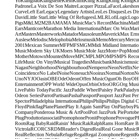
Yo
Klangbad
Klangstelle
Klein
Klimt
Kling Klang
Kling Klong
Kn
Padrone
La Voix De Son Maitre
Lacquer Pizza
LaFace
Lakeshor
Curve
Left Ear
Legacy
Legendary Artists
Leo
Les Disques
Les Di
David
Little Star
Little Wing Of Refugees
LMLR
Lofi
Logic
Logo
Pigs
M&L
M2
M2BA
MA
MA Music
Mac's Record
Machina
Madf
Ears
Manticore
Marathon Media International
Marc On Wax
Mari
Art
Masters
Masterworks
Matador
Mausoleum
Maverick
Max Erns
Auslese
Melodisc
Melophobia
Melosmusik
Memo
Mercury
Mercu
2001
Mexican Summer
MFP
MFS
MGM
Midi
Midland Internatio
Music
Modern Sky UK
Moers Music
Mole Jazz
Mom+Pop
Mond
Mother
Motown
Mounted
Move
MPC
MPL
MPO
MPS
MPS Recor
Life
Music On Vinyl
Musical Tragedies
Musicbank
Musicismusic
Nagast
Neighborhood
Neighbourhood
Nemperor
Neon
Netflix
Ne
Coincidence
No Label
Noise
Nonesuch
Nooirax
Normal
Norton
N
Uno
NYJO
Oasis
OBE
Ode
Odeon
Offen Music
Ogun
Oh Boy
OH
Entertainment
OPP World Wide
Opus
Orbis
Orfeo
ORG
Org Musi
Live
Pablo Today
Pacific Jazz
Paddle Wheel
Paisley Park
Paladyn
Odeon Series
Parrot
Partisan
Pasha
Passport
Passport Jazz
Past Per
Spector
Philadelphia International
Philips
Philips
Philips Digital C
Floyd
Pinkflag
Plane
Planet
Play It Again Sam
Play On
Playboy
Pl
Company
Ponderosa Music & Art
Pool
Pori Jazz
Pork Pie
Portobe
Plug
Produttoriassociati
Promophone
Pronit
Prophone
Provogue
P
Roots
Rag Baby
Raid
Raisin' Music
Rak
Ralph
Rams Horn
Rare B
Victrola
RCO
RCS
RDM
Reader's Digest
Real
Real Gone Music
R
Real
Reflection Nebula
Refuge
Regal
Regal Zonophone
Regent
R