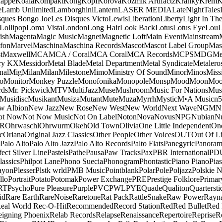
appe
Koala
Kompakt
Kong
Kopf
Korova
Kozmik Artifactz
Kranky
Krem
K
e
Lamb Unlimited
Lamborghini
Lantern
LASER MEDIA
LateNightTales
sques Bongo Joe
Les Disques Victo
Lewis
Liberation
Liberty
Light In The
Lollipop
Loma Vista
London
Long Hair
Look Back
Lotus
Lotus Eye
Lou
ish
Magenta
Magic Music
Magnet
Magnetic Loft
Main Event
Mainstream
fon
Marvel
Maschina
Maschina Records
Mascot
Mascot Label Group
Mas
t
Maxwell
MCA
MCA / Coral
MCA Coral
MCA Records
MCPS
MDG
Me
ry KX
Messidor
Metal Blade
Metal Department
Metal Syndicate
Metalero
nal
Mig
Milan
Milan
Milestone
Mimo
Ministry Of Sound
Minor
Minos
Miss
o
Monitor
Monkey Puzzle
Monofonika
Monopole
Monsp
Mood
Moon
Moo
ds
Mr. Pickwick
MTV
MultiJazz
Muse
Mushroom
Music For Nations
Musi
Musidisc
Musikant
Musiza
Mutant
Mute
Muza
Myrrh
Mystic
M•A Music
n
w Albion
New Jazz
New Rose
New West
New World
Next Wave
NGM
N
ot Now
Not Now Music
Not On Label
Noton
Nova
Novus
NPG
Nubian
Nu
R
Ohrwaschl
Ohrwurm
Okeh
Old Town
Olivia
One Little Independent
One
c
Oriana
Original Jazz Classics
Other People
Other Voices
OUT
Out Of L
Palo Alto
Palo Alto Jazz
Palo Alto Records
Palto Flats
Panegyric
Panora
fect Silver Line
Pastels
Pathe
Pausa
Paw Tracks
Pax
PBR International
PD
lassics
Philpot Lane
Phono Suecia
Phonogram
Phontastic
Piano Piano
Pias
ayon
Plesser
Plstk wrld
PMB Music
Pointblank
Polar
Pole
Poljazz
Polskie N
llo
Portrait
Potato
Potomak
Power Exchange
PRE
Prestige Folklore
Primar
RT
Psycho
Pure Pleasure
Purple
PVC
PWL
PYE
Quade
Qualiton
Quartersti
id
Rare Earth
RareNoise
Raretone
Rat Pack
RattleSnake
Raw Power
Rayn
eal World
Rec-O-Hit
Recommended
Record Station
Red
Red Bullet
Red 
eigning Phoenix
Relab Records
Relapse
Renaissance
Repertoire
Reprise
R