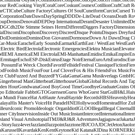
our Red
Cooking Vinyl
Coral
Core
Coskun
Cosmex
Cotillion
Craft
Craft R
ar
CTI
Cube
Culture Factory
Cultures Of Soul
Cuneiform
Curcio
Cursed T
 Corporation
Date
Dawn
DaySpring
DDD
De-Lite
Dead Oceans
Death R
oup
Demos
Denovali
DEP
Dep International
Deram
Desaster Unlimited
De
DGC
dh2
Die Stimme Seines Herrn
Different
Diggers Factory
Dimension
al
Discom
Discophon
Discovery
Discreet
Disque Pointu
Disques Dreyfus
Dol
Dominion
Domino
Don Giovanni
Dormouse
Down At Dawn
Drag Ci
Ear-Music
Earache
Early Sounds
Earmark
Earth
East / West
East West
East
c
Electric Bird
Electrola
Electronic Emergencies
Elektra Musician
Elevator
MI
EMI America
EMI Electrola
EMI-Manhattan
Emidisc
Emika
Empire
En
o
Ermitage
Escho
ESP-Disk
Estrus
Etage Noir
Eterna
EuroArts
Eurodisc
Eur
t Possum
Fat Wreck Chords
Favorit
Fellside
Festival Classique
Fiction
Fier
od
Foolish Music
Four
Four Leaf Clover
Fox & His Friends
Fox Music
Fr
zz Club
Fuzzed And Buzzed
FY
Gala
Gama
Gama Musikverlags GmbH
Gingerbread Man
Glitterbeat
Glitterhouse
Global
Global Records And Ta
den Hour
Gondwana
Good Boy
Good Time
Goodbye
Graduate
Grains O
o Editoriale Fabbri
GTO
Guerssen
Guess Who
Guest Star
Gull
H&L
Hais
a Mundi France
Hat Art
Haute Areal
Hayride Records
HBS
Heavenly
Hea
alaya
His Master's Voice
Hit Parade
HNE
Hollywood
Homestead
Hor Zu
lleurs
Iconic Promo
Ideologic Organ
Idiot
IGLOO
Illegal
Illegal Cinema
Il
nner City
Innervision
Inside Out Music
Instant
Intercord
International
Inter
Island Visual Arts
Isotopia
ITM
J
J&R
J&R Adventures
Jagjaguwar
Jakarta
-Story
Jazz4ever
Jazzland
Jazzpoint
Jazztone
JB
JCOA
JDC
Jet
Jeton
Jiaolo
a
Karussell
Kavardak
Ken
Kent
Keytone
Kid Katana
KIDina KORNER
Ki