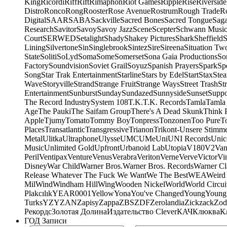
King
Ricordi
Riff
Rift
Rimaphon
Riot Games
Ripple
Rise
Riverside
Distro
Ronco
Rong
Rooster
Rose Avenue
Rostrum
Rough Trade
Ro
Digital
SAAR
SABA
Sackville
Sacred Bones
Sacred Tongue
Sag
Research
Savitor
Savoy
Savoy Jazz
Scene
Scepter
Schwann Music
Court
SERWED
Setalight
Shady
Shakey Pictures
Shark
Sheffield
S
Lining
Silvertone
Sin
Singlebrook
Sintez
Sire
Sireena
Situation Tw
State
Soliti
SoLyd
Soma
Some
Somerset
Sona Gaia Productions
So
Factory
Soundvision
Soviet Grail
Soyuz
Spanish Prayers
Spark
Sp
Song
Star Trak Entertainment
Starline
Stars by Edel
Start
Stax
Ste
Wave
Storyville
Strand
Strange Fruit
Strange Ways
Street Trash
St
Entertainment
Sunburst
Sunday
Sundazed
Sunnyside
Sunset
Suppo
The Record Industry
System 108
T.K.
T.K. Records
Tamla
Tamla
Age
The Pauki
The Saifam Group
There's A Dead Skunk
Think 
Apple
Tjumy
Tomato
Tommy Boy
Tonpress
Tonzonen
Too Pure
T
Places
Transatlantic
Transgressive
Trianon
Trikont-Unsere Stimm
Metal
Ulitka
Ultraphone
Ulysse
UMC
UMe
Uni
UNI Records
Unic
Music
Unlimited Gold
Upfront
Urbanoid Lab
Utopia
V180
V2
Van
Peril
Ventipax
Venture
Venus
Verabra
Veriton
Verne
Verve
Victor
Vi
Disney
War Child
Warner Bros.
Warner Bros. Records
Warner Cl
Release Whatever The Fuck We Want
We The Best
WEA
Weird
Mil
Wind
Windham Hill
Wing
Wooden Nickel
World
World Circui
Plakcılık
YEAR0001
Yellow
Yona
You've Changed
Young
Young
Turks
YZY
ZAN
Zapisy
Zappa
ZBS
ZDF
Zerolandia
Zickzack
Zod
Рекордс
Золотая Долина
Издательство Clever
КАЧ
Клюква
К
ГОД Записи