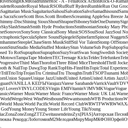
Riversong
RKM
Roadrunner
Roc - A - Fella
Rock Action
Rock-O-Rama
ulette
Rounder
Royal Music
RSO
Ruf
Ruff Ryders
Rumble
Run Out Gro
a
Sagittarian Music
Saguitarius
Salsoul
Salvation
Salvo
Samadhisound
Samu
a Sacra
Score
Scotti Bros.
Scotti Brothers
Screaming Apple
Sea Breeze J
himmy-Disc
Shining Sioux
Shout
Shrapnel
Siboney
SideOneDummy
Sign
o
Sky
Slash
Smash
Smith Hyde Productions
Smithsonian
Smoky Mary Ph
net
Sonovox
Sony
Sony Classical
Sony Music
SOS
Soul
Soul Jazz
Soul No
ectraphonic
Specula
Sphere Sound
Spiegelei
Spinefarm
Spinout Nuggets
S
amhammer
SteepleChase
Stern Musik
Stiff
Stil Vor Talent
Stomp Off
Stone
room
Strut
Studio Media
Stuffed Monkey
Stun Volume
Sub Pop
Subpop
Su
sed To Rot
Supraphon
Supraphon
Suzy
Svart
Swan Song
Swedish Society
 Motown
Tampa
Tape Modern
TEC
Teenage Kicks
Teldec
Telefunken
Tel
Progressive
Third Man
Thorofon
Three Blind Mice
Threshold
Thrill Jock
ooth & Nail
Top Dawg
Top Rank
TopHits-FinnHits
Topic
Total Experien
e
Trill
Trio
Trip
Trojan
Tru Criminal
Tru Thoughts
Truth
TSOP
Tsunami Mo
orn
Union Square
Unique Jazz
United
United Artists
United Artists Jazz
Un
guard
VANILLA KED'Ы
Varajazz
Varese Sarabande
Varrick
Vault
VDV
nyl Lovers
VINYLCODES
Virgin EMI
Vitamin
VJM
VMK
Vogue
Vogue 
assics
Warner Music
Warner Music France
Warner Music UK Ltd.
Warne
 World
Wergo
West Wind
Westbound
Wewantsounds
WFB Productions
W
t
World Music
World Pacific
World Record Club
WRWTFWWR
WWA
X
 God
Young Money
Young Stoner Life
Young Tiki
Young
iac
Zona
Zone
Zong
ZTT
Zweitausendeins
Zyx
[PIAS]
Авторская Песня
люква Рекордс
Лоботомия
М2
Мелодия
МируМир
МКФОН
Орфей
О