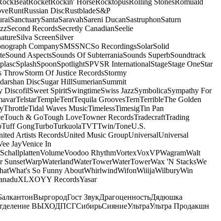
RockBeat
Rocket
Rockin' Horse
Rocktopus
Rolling Stones
Romuald
ove
Runt
Russian Disc
Rustblade
S&P
rai
Sanctuary
Santa
Saravah
Sareni Ducan
Sastruphon
Saturn
azz
Second Records
Secretly Canadian
Seelie
ature
Silva Screen
Silver
onograph Company
SMS
SNC
So Recordings
Solar
Solid
te
Sound Aspects
Sounds Of Subterrania
Sounds Superb
Soundtrack
plasc
Splash
Spoon
Spotlight
SPV
SR International
Stage
Stage One
Star
s Throw
Storm Of Justice Records
Stormy
darshan Disc
Sugar Hill
Sumerian
Summit
 Discofil
Sweet Spirit
Swingtime
Swiss Jazz
Symbolica
Sympathy For
mavar
Telstar
Temple
Tent
Tequila Grooves
Tern
Terrible
The Golden
ey
Throttle
Tidal Waves Music
Timeless
Timesig
Tin Pan
ce
Touch & Go
Tough Love
Towner Records
Tradecraft
Trading
b
Tuff Gong
Turbo
Turkuola
TVT
Twin/Tone
U.S.
ited Artists Records
United Music Group
Universal
Universal
Vee Jay
Venice In
Schallplatten
Volume
Voodoo Rhythm
Vortex
Vox
VP
Wagram
Walt
r Sunset
Warp
Waterland
WaterTower
WaterTower
Wax 'N Stacks
We
hat
What's So Funny About
Whirlwind
Wifon
Wiiija
Wilbury
Win
anadu
XL
XO
Y
Y Records
Yasar
Балкантон
Выргород
Гост Звук
Драгоценность
Дядюшка
тделение ВЫХОД
ПСГ
Сибирь
Сияние
Ультра
Ультра Продакшн