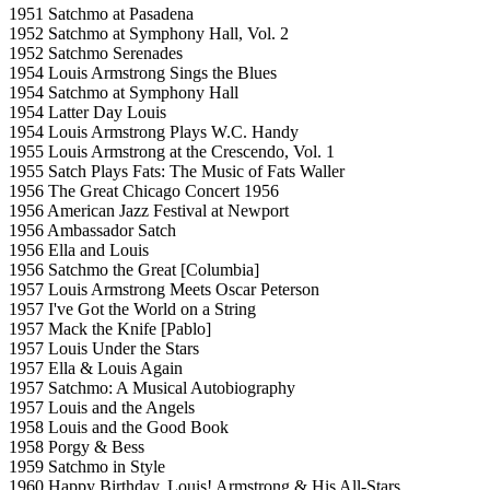
1951 Satchmo at Pasadena
1952 Satchmo at Symphony Hall, Vol. 2
1952 Satchmo Serenades
1954 Louis Armstrong Sings the Blues
1954 Satchmo at Symphony Hall
1954 Latter Day Louis
1954 Louis Armstrong Plays W.C. Handy
1955 Louis Armstrong at the Crescendo, Vol. 1
1955 Satch Plays Fats: The Music of Fats Waller
1956 The Great Chicago Concert 1956
1956 American Jazz Festival at Newport
1956 Ambassador Satch
1956 Ella and Louis
1956 Satchmo the Great [Columbia]
1957 Louis Armstrong Meets Oscar Peterson
1957 I've Got the World on a String
1957 Mack the Knife [Pablo]
1957 Louis Under the Stars
1957 Ella & Louis Again
1957 Satchmo: A Musical Autobiography
1957 Louis and the Angels
1958 Louis and the Good Book
1958 Porgy & Bess
1959 Satchmo in Style
1960 Happy Birthday, Louis! Armstrong & His All-Stars