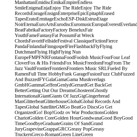
Manhattan
Emidisc
Emika
Empire
Endless
Smile
Enigma
Enja
Enjoy The Ride
Enjoy The Ride
Records
Enrage
Ensign
Enterprise
Epic
Epitaph
Erased
Tapes
Erato
Ermitage
Escho
ESP-Disk
Estrus
Etage
Noir
Eterna
EuroArts
Eurodisc
Euromusic
Europa
Everest
Everlan
Beat
Fabrika
Factory
Factory Benelux
Fair
Youth
Fame
Fantasy
Fat Possum
Fat Wreck
Chords
Favorit
Fellside
Festival Classique
Fiction
Fierce
Panda
Finlandia
Finngospel
Fire
Flashback
Fly
Flying
Dutchman
Flying High
Flying Nun
Europe
FMP
FNR
Fontana
Food
Foolish Music
Four
Four Leaf
Clover
Fox & His Friends
Fox Music
Freedom
Frog
From The
Jazz Vault
Frontier
Frontiers
Frontiers Music SRL
Fueled By
Ramen
Full Time Hobby
Funk Garage
Fusion
Fuzz Club
Fuzzed
And Buzzed
FY
Gala
Gama
Gama Musikverlags
GmbH
Gamma
Geffen
Genlyd
Gerrard
Get Back
Get
Better
Getting Out Our Dreams
Ghosteen
Ghostly
International
Giant
Giants Of Jazz
Gig
Gingerbread
Man
Glitterbeat
Glitterhouse
Global
Global Records And
Tapes
Global Satellite
GM
Go Beat
Go Discs
Go Get
Organized
Go! Bop!
Godz ov War Productions
Golden
Chariot
Golden Core
Golden Hour
Gondwana
Good Boy
Good
Time
Goodbye
Graduate
Grains Of Sand
Grand
Jury
Grapevine
Grappa
GRC
Greasy Pop
Greasy
Truckers
Greco-Roman
Green Line
Green