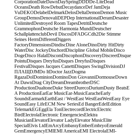
Corporation
Date
Dawn
DaySpring
DDD
De-Lite
Dead
Oceans
Death Row
Debut
Decaydance
Def Jam
Deja
Vu
DEKO
Delabel
Delmark
Delos
Delta
Demon
Demon Music
Group
Demos
Denovali
DEP
Dep International
Deram
Desaster
Unlimited
Destroyed Room Tapes
Detriti
Deutsche
Grammophon
Deutsche Harmonia Mundi
Deutscher
Schallplattenclub
Devil Discos
DFA
DGC
dh2
Die Stimme
Seines Herrn
Different
Diggers
Factory
Dimensions
Dindisc
Dine Alone
Dino
Dirty Hit
Dirty
Water
Disc Jockey
Dischord
Discipline Global Mobile
Disco
Doge
Disco Halal
Discom
Discophon
Discovery
Discreet
Disque
Pointu
Disques Dreyfus
Disques Dreyfus
Disques
Festival
Disques Jacques Canetti
Disques Swing
Division
DJ
ПЛАЩ
DJM
Do It
Doctor Jazz
Dogma
Rgaza
Dol
Dominion
Domino
Don Giovanni
Dormouse
Down
At Dawn
Drag City
Dream
Dreambrother
DSC
Production
Dualtone
Duke Street
Dureco
Durium
Dusty Beats
E
A Production
Ear
Ear Music
Ear-Music
Earache
Early
Sounds
Earmark
Earth
East / West
East West
EastWest
Easy Eye
Sound
Easy Life
ECM New Series
Ed Banger
Edel
Edition
Telemark
EG
Egg
Ela Ton
Electrecord
Electric
Electric
Bird
Electrola
Electronic Emergencies
Elektra
Musician
Elevator
Elevator Lady
Elevator Music
Elite
Special
Elvis Ltd
EmArcy
Embassy
Ember
Embryo
Emerald
Gem
Emergency
EMI
EMI America
EMI Electrola
EMI-