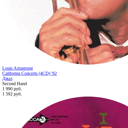
Louis Armstrong
California Concerts (4CD) '92
Джаз
Second Hand
1 990 руб.
1 592
руб.