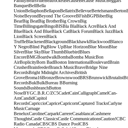
Family
Bearsville
Beatrocket
Because
Because Music
Beggars
Banquet
Bell
Bella
Union
Bellaphon
Bellapon
Bellatrix
Bellevue
Bertelsmann
Berton
Noise
Beyond
Beyond The Groove
BFish
BGP
Biber
Big
Bear
Big Beat
Big Brother
Big Crown
Big
Time
Billingsgate
Bingo
BIS
Bla Bla
Black Acre
Black And
Blue
Black And Blue
Black Cat
Black Forum
Black Jazz
Black
Lion
Black Screen
Black
Truffle
Blackened
Blackground
Blackhawk
Blackwood
Blanco
Y Negro
Blind Pig
Blow Up
Blue Horizon
Blue Moon
Blue
Silver
Blue Sky
Blue Thumb
Bluebird
Blues
Encore
BMG
Boardwalk
Bomba
Bomba Music
Bon
Air
Boplicity
Born Bad
Boston International
Boulevard
Brain
Crusher
Brainfeeder
Branch Music
Brave
Bridge Nine
Records
Bright Midnight Archives
British
Grove
Broma16
Bronze
Brownswood
BRS
Brunswick
Brutalist
Bt
Records
Buk
Bulk
Bureau B
Burning
Sounds
Bushbranch
Button
Nose
BYG
C.B.R.
C/Z
C5
Cadet
Cain
Calligraph
Camel
Can-
Am
Candid
Capitol
Records
Capriccio
Caprice
Capricorn
Captured Tracks
Carlyne
Music
Carnage
Benelux
Caroline
Carpark
Carrere
Casablanca
Cashmere
Thoughts
Castle Classics
Castle Communications
Caution!
CBC
Radio Canada
CBS
CBS Dance Pool
CBS