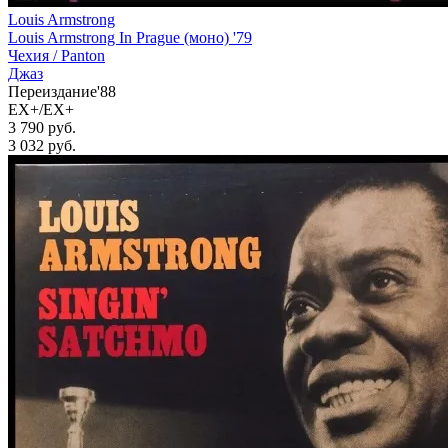
Louis Armstrong
Louis Armstrong In Prague (моно) '79
Чехия /
Panton
Джаз
Переиздание'88
EX+/EX+
3 790 руб.
3 032
руб.