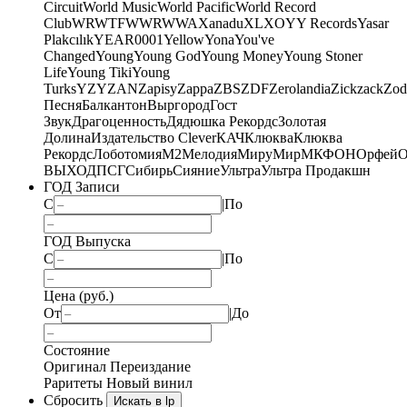
Circuit
World Music
World Pacific
World Record
Club
WRWTFWWR
WWA
Xanadu
XL
XO
Y
Y Records
Yasar
Plakcılık
YEAR0001
Yellow
Yona
You've
Changed
Young
Young God
Young Money
Young Stoner
Life
Young Tiki
Young
Turks
YZY
ZAN
Zapisy
Zappa
ZBS
ZDF
Zerolandia
Zickzack
Zod
Песня
Балкантон
Выргород
Гост
Звук
Драгоценность
Дядюшка Рекордс
Золотая
Долина
Издательство Clever
КАЧ
Клюква
Клюква
Рекордс
Лоботомия
М2
Мелодия
МируМир
МКФОН
Орфей
О
ВЫХОД
ПСГ
Сибирь
Сияние
Ультра
Ультра Продакшн
ГОД Записи
С
|
По
ГОД Выпуска
С
|
По
Цена (руб.)
От
|
До
Состояние
Оригинал
Переиздание
Раритеты
Новый винил
Сбросить
Искать в lp