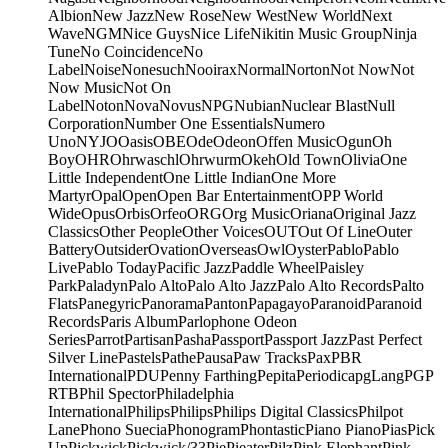
Albion
New Jazz
New Rose
New West
New World
Next
Wave
NGM
Nice Guys
Nice Life
Nikitin Music Group
Ninja
Tune
No Coincidence
No
Label
Noise
Nonesuch
Nooirax
Normal
Norton
Not Now
Not
Now Music
Not On
Label
Noton
Nova
Novus
NPG
Nubian
Nuclear Blast
Null
Corporation
Number One Essentials
Numero
Uno
NYJO
Oasis
OBE
Ode
Odeon
Offen Music
Ogun
Oh
Boy
OHR
Ohrwaschl
Ohrwurm
Okeh
Old Town
Olivia
One
Little Independent
One Little Indian
One More
Martyr
Opal
Open
Open Bar Entertainment
OPP World
Wide
Opus
Orbis
Orfeo
ORG
Org Music
Oriana
Original Jazz
Classics
Other People
Other Voices
OUT
Out Of Line
Outer
Battery
Outsider
Ovation
Overseas
Owl
Oyster
Pablo
Pablo
Live
Pablo Today
Pacific Jazz
Paddle Wheel
Paisley
Park
Paladyn
Palo Alto
Palo Alto Jazz
Palo Alto Records
Palto
Flats
Panegyric
Panorama
Panton
Papagayo
Paranoid
Paranoid
Records
Paris Album
Parlophone Odeon
Series
Parrot
Partisan
Pasha
Passport
Passport Jazz
Past Perfect
Silver Line
Pastels
Pathe
Pausa
Paw Tracks
Pax
PBR
International
PDU
Penny Farthing
Pepita
Periodica
pgLang
PGP
RTB
Phil Spector
Philadelphia
International
Philips
Philips
Philips Digital Classics
Philpot
Lane
Phono Suecia
Phonogram
Phontastic
Piano Piano
Pias
Pick
Up
Pickwick
Pickwick/33
Pie
Pieater
Pilz
Pink Elephant
Pink