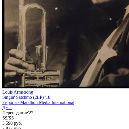
Louis Armstrong
Singin' Satchmo (2LP) '18
Европа /
Marathon Media International
Джаз
Переиздание'22
SS/SS
3 590 руб.
2 872
руб.