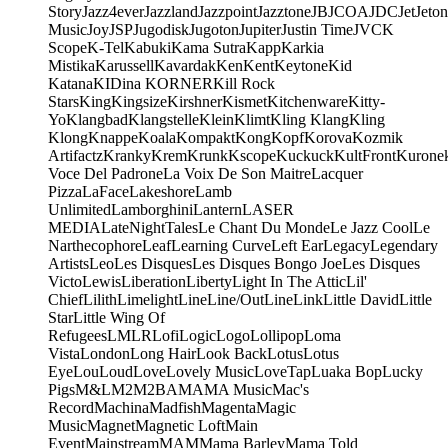
Story
Jazz4ever
Jazzland
Jazzpoint
Jazztone
JB
JCOA
JDC
Jet
Jeton
Music
Joy
JSP
Jugodisk
Jugoton
Jupiter
Justin Time
JVC
K
Scope
K-Tel
Kabuki
Kama Sutra
Kapp
Karkia
Mistika
Karussell
Kavardak
Ken
Kent
Keytone
Kid
Katana
KIDina KORNER
Kill Rock
Stars
King
Kingsize
Kirshner
Kismet
Kitchenware
Kitty-
Yo
Klangbad
Klangstelle
Klein
Klimt
Kling Klang
Kling
Klong
Knappe
Koala
Kompakt
Kong
Kopf
Korova
Kozmik
Artifactz
Kranky
Krem
Krunk
Kscope
Kuckuck
KultFront
Kurone
Voce Del Padrone
La Voix De Son Maitre
Lacquer
Pizza
LaFace
Lakeshore
Lamb
Unlimited
Lamborghini
Lantern
LASER
MEDIA
LateNightTales
Le Chant Du Monde
Le Jazz Cool
Le
Narthecophore
Leaf
Learning Curve
Left Ear
Legacy
Legendary
Artists
Leo
Les Disques
Les Disques Bongo Joe
Les Disques
Victo
Lewis
Liberation
Liberty
Light In The Attic
Lil'
Chief
Lilith
Limelight
Line
Line/OutLine
Link
Little David
Little
Star
Little Wing Of
Refugees
LMLR
Lofi
Logic
Logo
Lollipop
Loma
Vista
London
Long Hair
Look Back
Lotus
Lotus
Eye
Lou
Loud
Love
Lovely Music
LoveTap
Luaka Bop
Lucky
Pigs
M&L
M2
M2BA
MA
MA Music
Mac's
Record
Machina
Madfish
Magenta
Magic
Music
Magnet
Magnetic Loft
Main
Event
Mainstream
MAM
Mama Barley
Mama Told