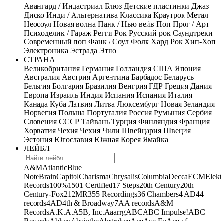
Авангард / Индастриал
Блюз
Детские пластинки
Джаз
Диско
Инди / Альтернатива
Классика
Краутрок
Метал
Неосоул
Новая волна
Панк / Нью вейв
Поп
Прог / Арт
Психоделик / Гараж
Регги
Рок
Русский рок
Саундтреки
Современный поп
Фанк / Соул
Фолк
Хард Рок
Хип-Хоп
Электроника
Эстрада
Этно
СТРАНА
Великобритания
Германия
Голландия
США
Япония
Австралия
Австрия
Аргентина
Барбадос
Беларусь
Бельгия
Болгария
Бразилия
Венгрия
ГДР
Греция
Дания
Европа
Израиль
Индия
Испания
Испания
Италия
Канада
Куба
Латвия
Литва
Люксембург
Новая Зеландия
Норвегия
Польша
Португалия
Россия
Румыния
Сербия
Словения
СССР
Тайвань
Турция
Финляндия
Франция
Хорватия
Чехия
Чехия
Чили
Швейцария
Швеция
Эстония
Югославия
Южная Корея
Ямайка
ЛЕЙБЛ
A&M
Atlantic
Blue
Note
Brain
Capitol
Charisma
Chrysalis
Columbia
Decca
ECM
Elek
Records
100%
1501 Certified
17 Steps
20th Century
20th
Century-Fox
21
2MR
355 Recordings
36 Chambers
4 AD
44
records
4AD
4th & Broadway
7A
A records
A&M
Records
A.K.A.
A5B, Inc.
Aaarrg
ABC
ABC Impulse!
ABC
Records
Abkco
Absinthe
Abstrakce
Ace
Ace Fu
Ace of