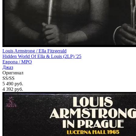
Louis Armstrong / Ella Fitzgerald
Hidden World Of Ella & Louis (2LP) '25
Европа /
MPO
Джаз
Оригинал
SS/SS
5 490 руб.
4 392
руб.