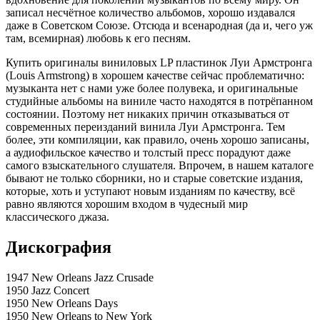
записал несчётное количество альбомов, хорошо издавался
даже в Советском Союзе. Отсюда и всенародная (да и, чего уж
там, всемирная) любовь к его песням.
Купить оригиналы виниловых LP пластинок Луи Армстронга
(Louis Armstrong) в хорошем качестве сейчас проблематично:
музыканта нет с нами уже более полувека, и оригинальные
студийные альбомы на виниле часто находятся в потрёпанном
состоянии. Поэтому нет никаких причин отказываться от
современных переизданий винила Луи Армстронга. Тем
более, эти компиляции, как правило, очень хорошо записаны,
а аудиофильское качество и толстый пресс порадуют даже
самого взыскательного слушателя. Впрочем, в нашем каталоге
бывают не только сборники, но и старые советские издания,
которые, хоть и уступают новым изданиям по качеству, всё
равно являются хорошим входом в чудесный мир
классического джаза.
Дискография
1947 New Orleans Jazz Crusade
1950 Jazz Concert
1950 New Orleans Days
1950 New Orleans to New York