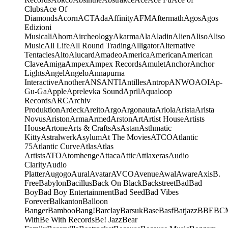
Clubs
Ace Of
Diamonds
Acorn
ACT
Ada
Affinity
AFM
Aftermath
Agos
Agos
Edizioni
Musicali
Ahorn
Aircheology
Akarma
Ala
Aladin
Alien
Aliso
Aliso
Music
All Life
All Round Trading
Alligator
Alternative
Tentacles
Alto
Alucard
Amadeo
America
American
American
Clave
Amiga
Ampex
Ampex Records
Amulet
Anchor
Anchor
Lights
Angel
Angelo
Annapurna
Interactive
Another
ANS
ANTI
Antilles
Antrop
ANWO
AOI
Ap-
Gu-Ga
Apple
Aprelevka Sound
April
Aqualoop
Records
ARC
Archiv
Produktion
Ardeck
Areito
Argo
Argonauta
Ariola
Arista
Arista
Novus
Ariston
Arma
Armed
Arston
Art
Artist House
Artists
House
Artone
Arts & Crafts
As
Astan
Asthmatic
Kitty
Astralwerk
Asylum
At The Movies
ATCO
Atlantic
75
Atlantic Curve
Atlas
Atlas
Artists
ATO
Atomhenge
Attaca
Attic
Attlaxeras
Audio
Clarity
Audio
Platter
Augogo
Aural
Avatar
AVCO
Avenue
Awal
Aware
Axis
B.
Free
Babylon
Bacillus
Back On Black
Backstreet
Bad
Bad
Boy
Bad Boy Entertainment
Bad Seed
Bad Vibes
Forever
Balkanton
Balloon
Banger
Bamboo
Bang!
Barclay
Barsuk
Base
Basf
Batjazz
BBE
BC
With
Be With Records
Be! Jazz
Bear