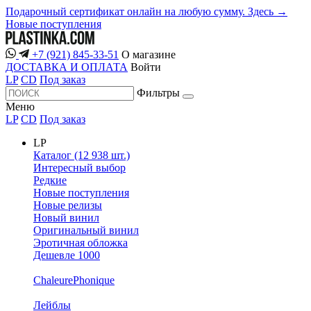
Подарочный сертификат онлайн на любую сумму. Здесь →
Новые поступления
+7 (921) 845-33-51
О магазине
ДОСТАВКА И ОПЛАТА
Войти
LP
CD
Под заказ
Фильтры
Меню
LP
CD
Под заказ
LP
Каталог (12 938 шт.)
Интересный выбор
Редкие
Новые поступления
Новые релизы
Новый винил
Оригинальный винил
Эротичная обложка
Дешевле 1000
ChaleurePhonique
Лейблы