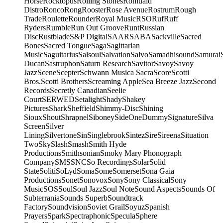
Horse
Rocktopus
Rolling Stones
Romuald
Distro
Ronco
Rong
Rooster
Rose Avenue
Rostrum
Rough
Trade
Roulette
Rounder
Royal Music
RSO
Ruf
Ruff
Ryders
Rumble
Run Out Groove
Runt
Russian
Disc
Rustblade
S&P Digital
SAAR
SABA
Sackville
Sacred
Bones
Sacred Tongue
Saga
Sagittarian
Music
Saguitarius
Salsoul
Salvation
Salvo
Samadhisound
Samurai
Ducan
Sastruphon
Saturn Research
Savitor
Savoy
Savoy
Jazz
Scene
Scepter
Schwann Musica Sacra
Score
Scotti
Bros.
Scotti Brothers
Screaming Apple
Sea Breeze Jazz
Second
Records
Secretly Canadian
Seelie
Court
SERWED
Setalight
Shady
Shakey
Pictures
Shark
Sheffield
Shimmy-Disc
Shining
Sioux
Shout
Shrapnel
Siboney
SideOneDummy
Signature
Silva
Screen
Silver
Lining
Silvertone
Sin
Singlebrook
Sintez
Sire
Sireena
Situation
Two
Sky
Slash
Smash
Smith Hyde
Productions
Smithsonian
Smoky Mary Phonograph
Company
SMS
SNC
So Recordings
Solar
Solid
State
Soliti
SoLyd
Soma
Some
Somerset
Sona Gaia
Productions
Sonet
Sonovox
Sony
Sony Classical
Sony
Music
SOS
Soul
Soul Jazz
Soul Note
Sound Aspects
Sounds Of
Subterrania
Sounds Superb
Soundtrack
Factory
Soundvision
Soviet Grail
Soyuz
Spanish
Prayers
Spark
Spectraphonic
Specula
Sphere