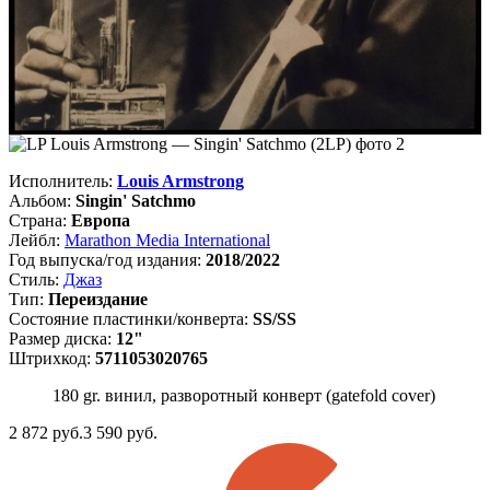
Исполнитель:
Louis Armstrong
Альбом:
Singin' Satchmo
Страна:
Европа
Лейбл:
Marathon Media International
Год выпуска/год издания:
2018/2022
Стиль:
Джаз
Тип:
Переиздание
Состояние пластинки/конверта:
SS/SS
Размер диска:
12"
Штрихкод:
5711053020765
180 gr. винил, разворотный конверт (gatefold cover)
2 872
руб.
3 590 руб.