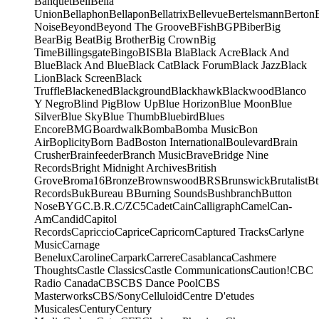
Banquet
Bell
Bella
Union
Bellaphon
Bellapon
Bellatrix
Bellevue
Bertelsmann
Berton
Noise
Beyond
Beyond The Groove
BFish
BGP
Biber
Big
Bear
Big Beat
Big Brother
Big Crown
Big
Time
Billingsgate
Bingo
BIS
Bla Bla
Black Acre
Black And
Blue
Black And Blue
Black Cat
Black Forum
Black Jazz
Black
Lion
Black Screen
Black
Truffle
Blackened
Blackground
Blackhawk
Blackwood
Blanco
Y Negro
Blind Pig
Blow Up
Blue Horizon
Blue Moon
Blue
Silver
Blue Sky
Blue Thumb
Bluebird
Blues
Encore
BMG
Boardwalk
Bomba
Bomba Music
Bon
Air
Boplicity
Born Bad
Boston International
Boulevard
Brain
Crusher
Brainfeeder
Branch Music
Brave
Bridge Nine
Records
Bright Midnight Archives
British
Grove
Broma16
Bronze
Brownswood
BRS
Brunswick
Brutalist
Bt
Records
Buk
Bureau B
Burning Sounds
Bushbranch
Button
Nose
BYG
C.B.R.
C/Z
C5
Cadet
Cain
Calligraph
Camel
Can-
Am
Candid
Capitol
Records
Capriccio
Caprice
Capricorn
Captured Tracks
Carlyne
Music
Carnage
Benelux
Caroline
Carpark
Carrere
Casablanca
Cashmere
Thoughts
Castle Classics
Castle Communications
Caution!
CBC
Radio Canada
CBS
CBS Dance Pool
CBS
Masterworks
CBS/Sony
Celluloid
Centre D'etudes
Musicales
Century
Century