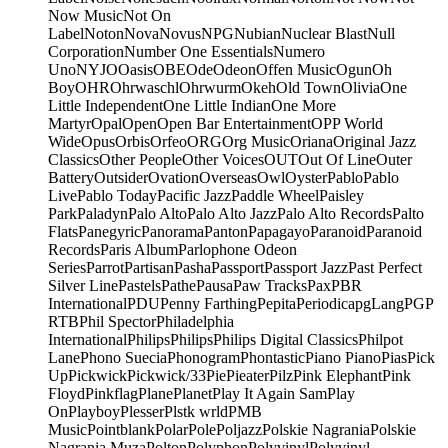
Now Music
Not On
Label
Noton
Nova
Novus
NPG
Nubian
Nuclear Blast
Null
Corporation
Number One Essentials
Numero
Uno
NYJO
Oasis
OBE
Ode
Odeon
Offen Music
Ogun
Oh
Boy
OHR
Ohrwaschl
Ohrwurm
Okeh
Old Town
Olivia
One
Little Independent
One Little Indian
One More
Martyr
Opal
Open
Open Bar Entertainment
OPP World
Wide
Opus
Orbis
Orfeo
ORG
Org Music
Oriana
Original Jazz
Classics
Other People
Other Voices
OUT
Out Of Line
Outer
Battery
Outsider
Ovation
Overseas
Owl
Oyster
Pablo
Pablo
Live
Pablo Today
Pacific Jazz
Paddle Wheel
Paisley
Park
Paladyn
Palo Alto
Palo Alto Jazz
Palo Alto Records
Palto
Flats
Panegyric
Panorama
Panton
Papagayo
Paranoid
Paranoid
Records
Paris Album
Parlophone Odeon
Series
Parrot
Partisan
Pasha
Passport
Passport Jazz
Past Perfect
Silver Line
Pastels
Pathe
Pausa
Paw Tracks
Pax
PBR
International
PDU
Penny Farthing
Pepita
Periodica
pgLang
PGP
RTB
Phil Spector
Philadelphia
International
Philips
Philips
Philips Digital Classics
Philpot
Lane
Phono Suecia
Phonogram
Phontastic
Piano Piano
Pias
Pick
Up
Pickwick
Pickwick/33
Pie
Pieater
Pilz
Pink Elephant
Pink
Floyd
Pinkflag
Plane
Planet
Play It Again Sam
Play
On
Playboy
Plesser
Plstk wrld
PMB
Music
Pointblank
Polar
Pole
Poljazz
Polskie Nagrania
Polskie
Nagrania Muza
Polton
Polyphon
Polyvinyl
Polyvinyl