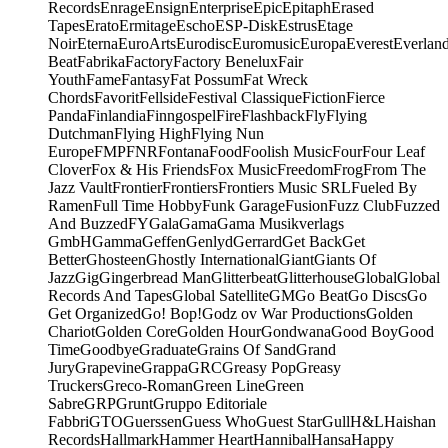
Records
Enrage
Ensign
Enterprise
Epic
Epitaph
Erased
Tapes
Erato
Ermitage
Escho
ESP-Disk
Estrus
Etage
Noir
Eterna
EuroArts
Eurodisc
Euromusic
Europa
Everest
Everlan
Beat
Fabrika
Factory
Factory Benelux
Fair
Youth
Fame
Fantasy
Fat Possum
Fat Wreck
Chords
Favorit
Fellside
Festival Classique
Fiction
Fierce
Panda
Finlandia
Finngospel
Fire
Flashback
Fly
Flying
Dutchman
Flying High
Flying Nun
Europe
FMP
FNR
Fontana
Food
Foolish Music
Four
Four Leaf
Clover
Fox & His Friends
Fox Music
Freedom
Frog
From The
Jazz Vault
Frontier
Frontiers
Frontiers Music SRL
Fueled By
Ramen
Full Time Hobby
Funk Garage
Fusion
Fuzz Club
Fuzzed
And Buzzed
FY
Gala
Gama
Gama Musikverlags
GmbH
Gamma
Geffen
Genlyd
Gerrard
Get Back
Get
Better
Ghosteen
Ghostly International
Giant
Giants Of
Jazz
Gig
Gingerbread Man
Glitterbeat
Glitterhouse
Global
Global
Records And Tapes
Global Satellite
GM
Go Beat
Go Discs
Go
Get Organized
Go! Bop!
Godz ov War Productions
Golden
Chariot
Golden Core
Golden Hour
Gondwana
Good Boy
Good
Time
Goodbye
Graduate
Grains Of Sand
Grand
Jury
Grapevine
Grappa
GRC
Greasy Pop
Greasy
Truckers
Greco-Roman
Green Line
Green
Sabre
GRP
Grunt
Gruppo Editoriale
Fabbri
GTO
Guerssen
Guess Who
Guest Star
Gull
H&L
Haishan
Records
Hallmark
Hammer Heart
Hannibal
Hansa
Happy