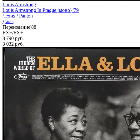
Louis Armstrong
Louis Armstrong In Prague (моно) '79
Чехия /
Panton
Джаз
Переиздание'88
EX+/EX+
3 790 руб.
3 032
руб.