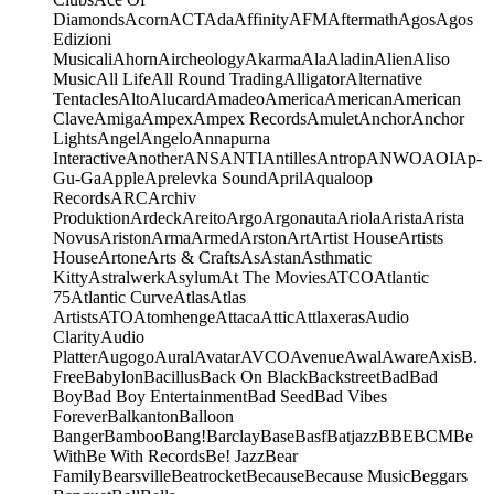
Diamonds
Acorn
ACT
Ada
Affinity
AFM
Aftermath
Agos
Agos
Edizioni
Musicali
Ahorn
Aircheology
Akarma
Ala
Aladin
Alien
Aliso
Music
All Life
All Round Trading
Alligator
Alternative
Tentacles
Alto
Alucard
Amadeo
America
American
American
Clave
Amiga
Ampex
Ampex Records
Amulet
Anchor
Anchor
Lights
Angel
Angelo
Annapurna
Interactive
Another
ANS
ANTI
Antilles
Antrop
ANWO
AOI
Ap-
Gu-Ga
Apple
Aprelevka Sound
April
Aqualoop
Records
ARC
Archiv
Produktion
Ardeck
Areito
Argo
Argonauta
Ariola
Arista
Arista
Novus
Ariston
Arma
Armed
Arston
Art
Artist House
Artists
House
Artone
Arts & Crafts
As
Astan
Asthmatic
Kitty
Astralwerk
Asylum
At The Movies
ATCO
Atlantic
75
Atlantic Curve
Atlas
Atlas
Artists
ATO
Atomhenge
Attaca
Attic
Attlaxeras
Audio
Clarity
Audio
Platter
Augogo
Aural
Avatar
AVCO
Avenue
Awal
Aware
Axis
B.
Free
Babylon
Bacillus
Back On Black
Backstreet
Bad
Bad
Boy
Bad Boy Entertainment
Bad Seed
Bad Vibes
Forever
Balkanton
Balloon
Banger
Bamboo
Bang!
Barclay
Base
Basf
Batjazz
BBE
BCM
Be
With
Be With Records
Be! Jazz
Bear
Family
Bearsville
Beatrocket
Because
Because Music
Beggars