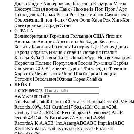
Диско
Инди / Альтернатива
Классика
Краутрок
Метал
Неосоул
Новая волна
Панк / Нью вейв
Поп
Прог / Арт
Психоделик / Гараж
Регги
Рок
Русский рок
Саундтреки
Современный поп
Фанк / Соул
Фолк
Хард Рок
Хип-Хоп
Электроника
Эстрада
Этно
СТРАНА
Великобритания
Германия
Голландия
США
Япония
Австралия
Австрия
Аргентина
Барбадос
Беларусь
Бельгия
Болгария
Бразилия
Венгрия
ГДР
Греция
Дания
Европа
Израиль
Индия
Испания
Испания
Италия
Канада
Куба
Латвия
Литва
Люксембург
Новая Зеландия
Норвегия
Польша
Португалия
Россия
Румыния
Сербия
Словения
СССР
Тайвань
Турция
Финляндия
Франция
Хорватия
Чехия
Чехия
Чили
Швейцария
Швеция
Эстония
Югославия
Южная Корея
Ямайка
ЛЕЙБЛ
Поиск лейбла
A&M
Atlantic
Blue
Note
Brain
Capitol
Charisma
Chrysalis
Columbia
Decca
ECM
Elek
Records
100%
1501 Certified
17 Steps
20th Century
20th
Century-Fox
21
2MR
355 Recordings
36 Chambers
4 AD
44
records
4AD
4th & Broadway
7A
A records
A&M
Records
A.K.A.
A5B, Inc.
Aaarrg
ABC
ABC Impulse!
ABC
Records
Abkco
Absinthe
Abstrakce
Ace
Ace Fu
Ace of
Clubs
Ace Of