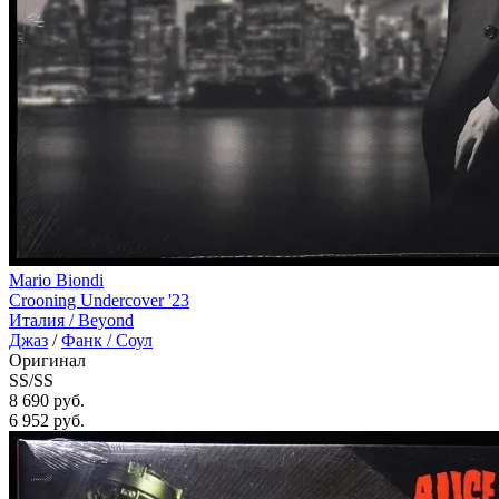
Mario Biondi
Crooning Undercover '23
Италия /
Beyond
Джаз
/
Фанк / Соул
Оригинал
SS/SS
8 690 руб.
6 952
руб.