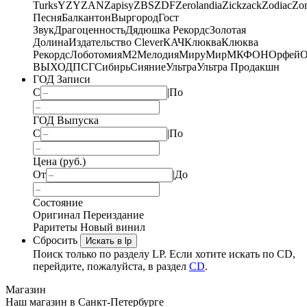
Turks
YZY
ZAN
Zapisy
ZBS
ZDF
Zerolandia
Zickzack
Zodiac
Zo
Песня
Балкантон
Выргород
Гост
Звук
Драгоценность
Дядюшка Рекордс
Золотая
Долина
Издательство Clever
КАЧ
Клюква
Клюква
Рекордс
Лоботомия
М2
Мелодия
МируМир
МКФОН
Орфей
О
ВЫХОД
ПСГ
Сибирь
Сияние
Ультра
Ультра Продакшн
ГОД Записи
С
|
По
ГОД Выпуска
С
|
По
Цена (руб.)
От
|
До
Состояние
Оригинал
Переиздание
Раритеты
Новый винил
Сбросить
Искать в lp
Поиск только по разделу LP. Если хотите искать по CD,
перейдите, пожалуйста, в раздел
CD
.
Магазин
Наш магазин в Санкт-Петербурге