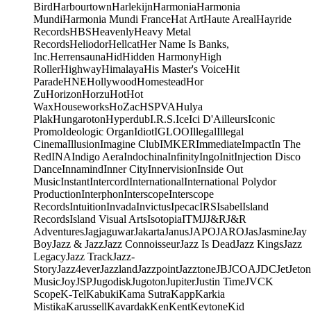
Bird
Harbourtown
Harlekijn
Harmonia
Harmonia
Mundi
Harmonia Mundi France
Hat Art
Haute Areal
Hayride
Records
HBS
Heavenly
Heavy Metal
Records
Heliodor
Hellcat
Her Name Is Banks,
Inc.
Herrensauna
Hid
Hidden Harmony
High
Roller
Highway
Himalaya
His Master's Voice
Hit
Parade
HNE
Hollywood
Homestead
Hor
Zu
Horizon
Horzu
Hot
Hot
Wax
Houseworks
HoZac
HSPVA
Hulya
Plak
Hungaroton
Hyperdub
I.R.S.
Ice
Ici D'Ailleurs
Iconic
Promo
Ideologic Organ
Idiot
IGLOO
Illegal
Illegal
Cinema
Illusion
Imagine Club
IMKER
Immediate
Impact
In The
Red
INA
Indigo Aera
Indochina
Infinity
Ingo
Init
Injection Disco
Dance
Innamind
Inner City
Innervision
Inside Out
Music
Instant
Intercord
International
International Polydor
Production
Interphon
Interscope
Interscope
Records
Intuition
Invada
Invictus
Ipecac
IRS
Isabel
Island
Records
Island Visual Arts
Isotopia
ITM
J
J&R
J&R
Adventures
Jagjaguwar
Jakarta
Janus
JAPO
JARO
Jas
Jasmine
Jay
Boy
Jazz & Jazz
Jazz Connoisseur
Jazz Is Dead
Jazz Kings
Jazz
Legacy
Jazz Track
Jazz-
Story
Jazz4ever
Jazzland
Jazzpoint
Jazztone
JB
JCOA
JDC
Jet
Jeton
Music
Joy
JSP
Jugodisk
Jugoton
Jupiter
Justin Time
JVC
K
Scope
K-Tel
Kabuki
Kama Sutra
Kapp
Karkia
Mistika
Karussell
Kavardak
Ken
Kent
Keytone
Kid