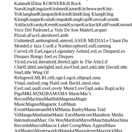
Katana
KIDina KORNER
Kill Rock
Stars
King
Kingsize
Kirshner
Kismet
Kitchenware
Kitty-
Yo
Klangbad
Klangstelle
Klein
Klimt
Kling Klang
Kling
Klong
Knappe
Koala
Kompakt
Kong
Kopf
Korova
Kozmik
Artifactz
Kranky
Krem
Krunk
Kscope
Kuckuck
KultFront
Kurone
Voce Del Padrone
La Voix De Son Maitre
Lacquer
Pizza
LaFace
Lakeshore
Lamb
Unlimited
Lamborghini
Lantern
LASER MEDIA
Le Chant Du
Monde
Le Jazz Cool
Le Narthecophore
Leaf
Learning
Curve
Left Ear
Legacy
Legendary Artists
Leo
Les Disques
Les
Disques Bongo Joe
Les Disques
Victo
Lewis
Liberation
Liberty
Light In The Attic
Lil'
Chief
Lilith
Limelight
Line
Line/OutLine
Link
Little David
Little
Star
Little Wing Of
Refugees
LMLR
Lofi
Logic
Logo
Lollipop
Loma
Vista
London
Long Hair
Look Back
Lotus
Lotus
Eye
Lou
Loud
Love
Lovely Music
LoveTap
Luaka Bop
Lucky
Pigs
M&L
M2
M2BA
MA
MA Music
Mac's
Record
Machina
Madfish
Magenta
Magic
Music
Magnet
Magnetic Loft
Main
Event
Mainstream
MAM
Mama Barley
Mama Told
Ya
Mango
Manhattan
Manic Ears
Manticore
Marathon Media
International
Marc On Wax
Marifon
Marvel
Maschina
Maschina
Records
Mascot
Mascot Label Group
Mass Appeal
Mass
Art
Masters
Masterworks
Matador
Mausoleum
Maverick
Max