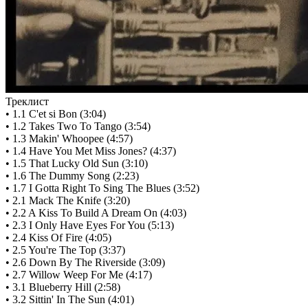
Треклист
• 1.1 C'et si Bon (3:04)
• 1.2 Takes Two To Tango (3:54)
• 1.3 Makin' Whoopee (4:57)
• 1.4 Have You Met Miss Jones? (4:37)
• 1.5 That Lucky Old Sun (3:10)
• 1.6 The Dummy Song (2:23)
• 1.7 I Gotta Right To Sing The Blues (3:52)
• 2.1 Mack The Knife (3:20)
• 2.2 A Kiss To Build A Dream On (4:03)
• 2.3 I Only Have Eyes For You (5:13)
• 2.4 Kiss Of Fire (4:05)
• 2.5 You're The Top (3:37)
• 2.6 Down By The Riverside (3:09)
• 2.7 Willow Weep For Me (4:17)
• 3.1 Blueberry Hill (2:58)
• 3.2 Sittin' In The Sun (4:01)