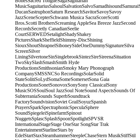
Bones
Sacred Tongue
Saga
Sagittarian
Music
Saguitarius
Salsoul
Salvation
Salvo
Samadhisound
Samurai
Ducan
Sastruphon
Saturn Research
Savitor
Savoy
Savoy
Jazz
Scene
Scepter
Schwann Musica Sacra
Score
Scotti
Bros.
Scotti Brothers
Screaming Apple
Sea Breeze Jazz
Second
Records
Secretly Canadian
Seelie
Court
SERWED
Setalight
Shady
Shakey
Pictures
Shark
Sheffield
Shimmy-Disc
Shining
Sioux
Shout
Shrapnel
Siboney
SideOneDummy
Signature
Silva
Screen
Silver
Lining
Silvertone
Sin
Singlebrook
Sintez
Sire
Sireena
Situation
Two
Sky
Slash
Smash
Smith Hyde
Productions
Smithsonian
Smoky Mary Phonograph
Company
SMS
SNC
So Recordings
Solar
Solid
State
Soliti
SoLyd
Soma
Some
Somerset
Sona Gaia
Productions
Sonet
Sonovox
Sony
Sony Classical
Sony
Music
SOS
Soul
Soul Jazz
Soul Note
Sound Aspects
Sounds Of
Subterrania
Sounds Superb
Soundtrack
Factory
Soundvision
Soviet Grail
Soyuz
Spanish
Prayers
Spark
Spectraphonic
Specula
Sphere
Sound
Spiegelei
Spinefarm
Spinout
Nuggets
Splasc
Splash
Spoon
Spotlight
SPV
SR
International
Stage
Stage One
Star Song
Star Trak
Entertainment
Starline
Stars by
Edel
Start
Stax
Steamhammer
SteepleChase
Stern Musik
Stiff
Stil