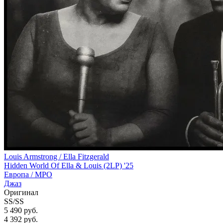
Louis Armstrong / Ella Fitzgerald
Hidden World Of Ella & Louis (2LP) '25
Европа /
MPO
Джаз
Оригинал
SS/SS
5 490 руб.
4 392
руб.