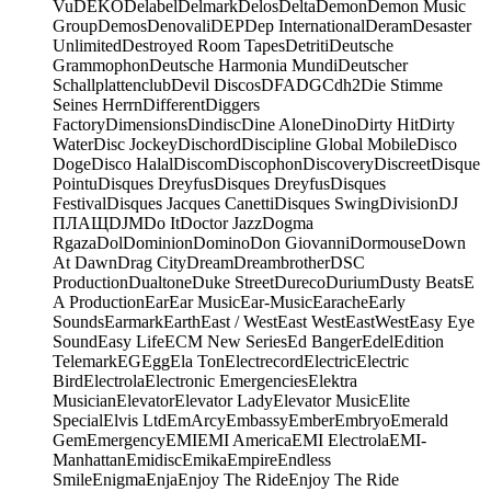
Vu
DEKO
Delabel
Delmark
Delos
Delta
Demon
Demon Music
Group
Demos
Denovali
DEP
Dep International
Deram
Desaster
Unlimited
Destroyed Room Tapes
Detriti
Deutsche
Grammophon
Deutsche Harmonia Mundi
Deutscher
Schallplattenclub
Devil Discos
DFA
DGC
dh2
Die Stimme
Seines Herrn
Different
Diggers
Factory
Dimensions
Dindisc
Dine Alone
Dino
Dirty Hit
Dirty
Water
Disc Jockey
Dischord
Discipline Global Mobile
Disco
Doge
Disco Halal
Discom
Discophon
Discovery
Discreet
Disque
Pointu
Disques Dreyfus
Disques Dreyfus
Disques
Festival
Disques Jacques Canetti
Disques Swing
Division
DJ
ПЛАЩ
DJM
Do It
Doctor Jazz
Dogma
Rgaza
Dol
Dominion
Domino
Don Giovanni
Dormouse
Down
At Dawn
Drag City
Dream
Dreambrother
DSC
Production
Dualtone
Duke Street
Dureco
Durium
Dusty Beats
E
A Production
Ear
Ear Music
Ear-Music
Earache
Early
Sounds
Earmark
Earth
East / West
East West
EastWest
Easy Eye
Sound
Easy Life
ECM New Series
Ed Banger
Edel
Edition
Telemark
EG
Egg
Ela Ton
Electrecord
Electric
Electric
Bird
Electrola
Electronic Emergencies
Elektra
Musician
Elevator
Elevator Lady
Elevator Music
Elite
Special
Elvis Ltd
EmArcy
Embassy
Ember
Embryo
Emerald
Gem
Emergency
EMI
EMI America
EMI Electrola
EMI-
Manhattan
Emidisc
Emika
Empire
Endless
Smile
Enigma
Enja
Enjoy The Ride
Enjoy The Ride