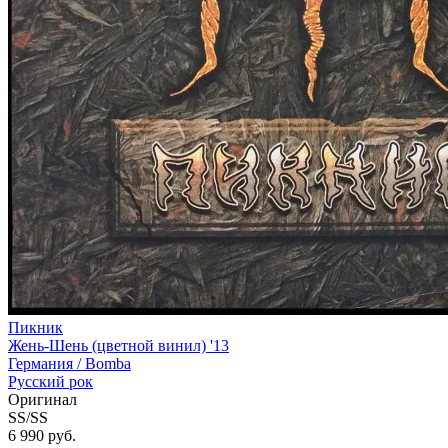
Пикник
Жень-Шень (цветной винил) '13
Германия /
Bomba
Русский рок
Оригинал
SS/SS
6 990 руб.