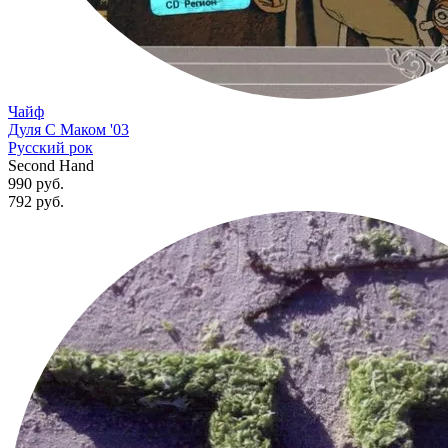
Чайф
Дуля С Маком '03
Русский рок
Second Hand
990 руб.
792
руб.