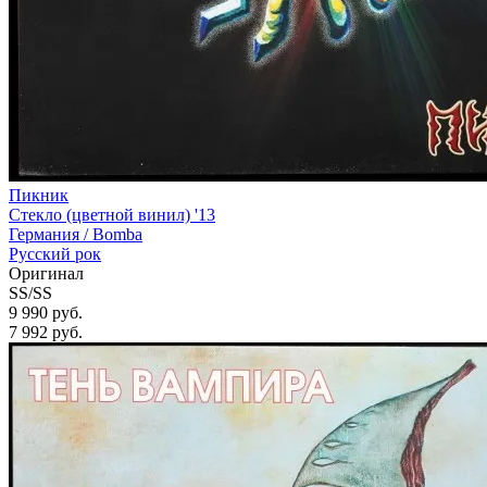
Пикник
Стекло (цветной винил) '13
Германия /
Bomba
Русский рок
Оригинал
SS/SS
9 990 руб.
7 992
руб.