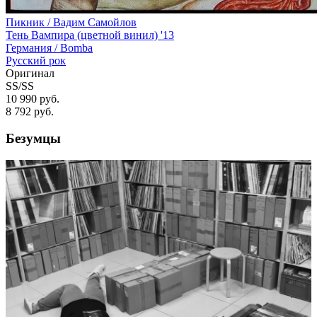
Пикник / Вадим Самойлов
Тень Вампира (цветной винил) '13
Германия /
Bomba
Русский рок
Оригинал
SS/SS
10 990 руб.
8 792
руб.
Безумцы