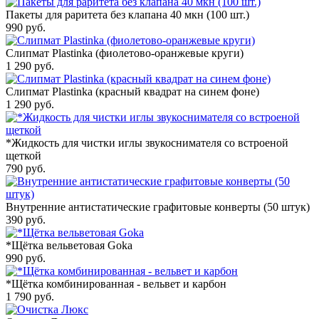
Пакеты для раритета без клапана 40 мкн (100 шт.)
990
руб.
Слипмат Plastinka (фиолетово-оранжевые круги)
1 290
руб.
Слипмат Plastinka (красный квадрат на синем фоне)
1 290
руб.
*Жидкость для чистки иглы звукоснимателя со встроеной
щеткой
790
руб.
Внутренние антистатические графитовые конверты (50 штук)
390
руб.
*Щётка вельветовая Goka
990
руб.
*Щётка комбинированная - вельвет и карбон
1 790
руб.