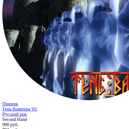
Пикник
Тень Вампира '03
Русский рок
Second Hand
990 руб.