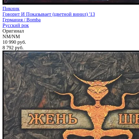
Пикник
Говорит И Показывает (цветной винил) '13
Германия /
Bomba
Русский рок
Оригинал
NM/NM
10 990 руб.
8 792
руб.