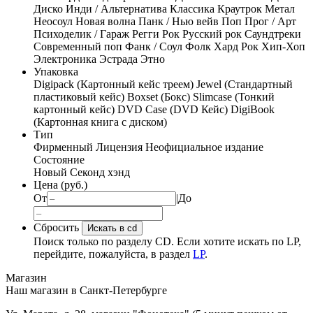
Диско
Инди / Альтернатива
Классика
Краутрок
Метал
Неосоул
Новая волна
Панк / Нью вейв
Поп
Прог / Арт
Психоделик / Гараж
Регги
Рок
Русский рок
Саундтреки
Современный поп
Фанк / Соул
Фолк
Хард Рок
Хип-Хоп
Электроника
Эстрада
Этно
Упаковка
Digipack (Картонный кейс треем)
Jewel (Стандартный
пластиковый кейс)
Boxset (Бокс)
Slimcase (Тонкий
картонный кейс)
DVD Case (DVD Кейс)
DigiBook
(Картонная книга с диском)
Тип
Фирменный
Лицензия
Неофициальное издание
Состояние
Новый
Секонд хэнд
Цена (руб.)
От
|
До
Сбросить
Искать в cd
Поиск только по разделу CD. Если хотите искать по LP,
перейдите, пожалуйста, в раздел
LP
.
Магазин
Наш магазин в Санкт-Петербурге