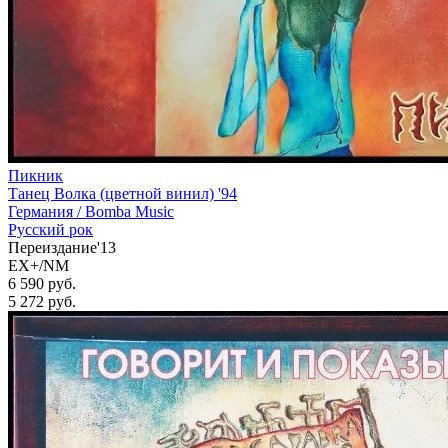
Пикник
Танец Волка (цветной винил) '94
Германия /
Bomba Music
Русский рок
Переиздание'13
EX+/NM
6 590 руб.
5 272
руб.