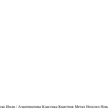
ско
Инди / Альтернатива
Классика
Краутрок
Метал
Неосоул
Нов