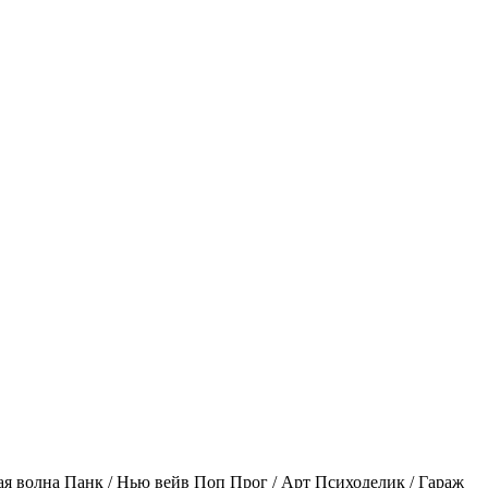
ая волна
Панк / Нью вейв
Поп
Прог / Арт
Психоделик / Гараж