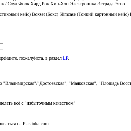
к / Соул
Фолк
Хард Рок
Хип-Хоп
Электроника
Эстрада
Этно
стиковый кейс)
Boxset (Бокс)
Slimcase (Тонкий картонный кейс)
ерейдите, пожалуйста, в раздел
LP
.
ро "Владимирская"/"Достоевская", "Маяковская", "Площадь Восст
делать всё с "избыточным качеством".
ваться на Plastinka.com