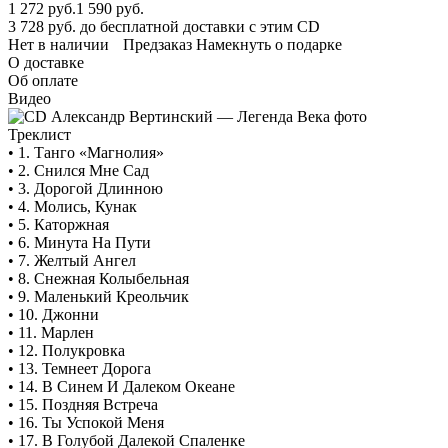
1 272
руб.
1 590 руб.
3 728 руб. до бесплатной доставки с этим CD
Нет в наличии
Предзаказ
Намекнуть о подарке
О доставке
Об оплате
Видео
Треклист
• 1. Танго «Магнолия»
• 2. Снился Мне Сад
• 3. Дорогой Длинною
• 4. Молись, Кунак
• 5. Каторжная
• 6. Минута На Пути
• 7. Желтый Ангел
• 8. Снежная Колыбельная
• 9. Маленький Креольчик
• 10. Джонни
• 11. Марлен
• 12. Полукровка
• 13. Темнеет Дорога
• 14. В Синем И Далеком Океане
• 15. Поздняя Встреча
• 16. Ты Успокой Меня
• 17. В Голубой Далекой Спаленке