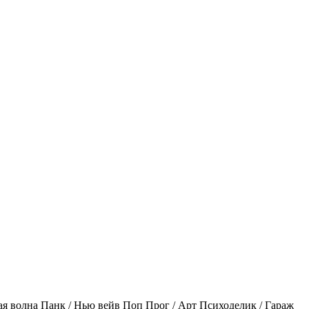
ая волна
Панк / Нью вейв
Поп
Прог / Арт
Психоделик / Гараж