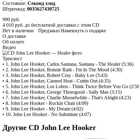
Состояние:
Секонд хэнд
Штрихкод:
0035627430725
990
руб.
4 010 руб. до бесплатной доставки с этим CD
Нет в наличии
Предзаказ
Намекнуть о подарке
О доставке
Об оплате
Видео
Треклист
• 1. John Lee Hooker, Carlos Santana, Santana - The Healer (5:36)
• 2. John Lee Hooker, Bonnie Raitt - I'm In The Mood (4:30)
• 3. John Lee Hooker, Robert Cray - Baby Lee (3:43)
• 4. John Lee Hooker, Canned Heat - Cuttin Out (4:35)
• 5. John Lee Hooker, Los Lobos - Think Twice Before You Go (2:5
• 6. John Lee Hooker, George Thorogood - Sally Mae (3:15)
• 7. John Lee Hooker, Charlie Musselwhite - That's Alright (4:23)
• 8. John Lee Hooker - Rockin Chair (4:09)
• 9. John Lee Hooker - My Dream (4:02)
• 10. John Lee Hooker - No Substitute (4:07)
Другие CD John Lee Hooker