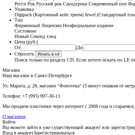
Регги
Рок
Русский рок
Саундтреки
Современный поп
Фан
Упаковка
Digipack (Картонный кейс треем)
Jewel (Стандартный пла
Тип
Фирменный
Лицензия
Неофициальное издание
Состояние
Новый
Секонд хэнд
Цена (руб.)
От
|
До
Сбросить
Искать в cd
Поиск только по разделу CD. Если хотите искать по LP, п
Магазин
Наш магазин в Санкт-Петербурге
Ул. Марата, д. 28, магазин "Фонотека" (5 минут пешком от мет
Телефон: +7 (995) 997-30-13
Мы продаем пластинки через интернет c 2008 года и стараемся 
О магазине
Войти
Вы можете зайти в уже существующий аккаунт или зарегистриро
Вход
в аккаунт
Зарегистрироваться