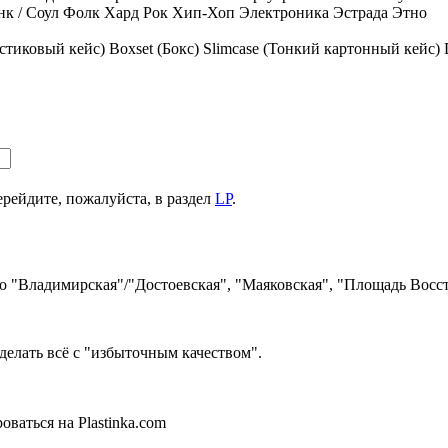
к / Соул
Фолк
Хард Рок
Хип-Хоп
Электроника
Эстрада
Этно
стиковый кейс)
Boxset (Бокс)
Slimcase (Тонкий картонный кейс)
ерейдите, пожалуйста, в раздел
LP
.
ро "Владимирская"/"Достоевская", "Маяковская", "Площадь Восст
делать всё с "избыточным качеством".
ваться на Plastinka.com