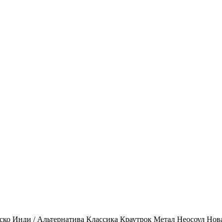
ско
Инди / Альтернатива
Классика
Краутрок
Метал
Неосоул
Нов