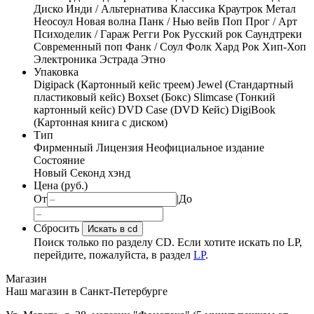
Диско
Инди / Альтернатива
Классика
Краутрок
Метал
Неосоул
Новая волна
Панк / Нью вейв
Поп
Прог / Арт
Психоделик / Гараж
Регги
Рок
Русский рок
Саундтреки
Современный поп
Фанк / Соул
Фолк
Хард Рок
Хип-Хоп
Электроника
Эстрада
Этно
Упаковка
Digipack (Картонный кейс треем)
Jewel (Стандартный
пластиковый кейс)
Boxset (Бокс)
Slimcase (Тонкий
картонный кейс)
DVD Case (DVD Кейс)
DigiBook
(Картонная книга с диском)
Тип
Фирменный
Лицензия
Неофициальное издание
Состояние
Новый
Секонд хэнд
Цена (руб.)
От
|
До
Сбросить
Искать в cd
Поиск только по разделу CD. Если хотите искать по LP,
перейдите, пожалуйста, в раздел
LP
.
Магазин
Наш магазин в Санкт-Петербурге