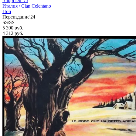
Yuppi Du '75
Италия /
Clan Celentano
Поп
Переиздание'24
SS/SS
5 390 руб.
4 312
руб.