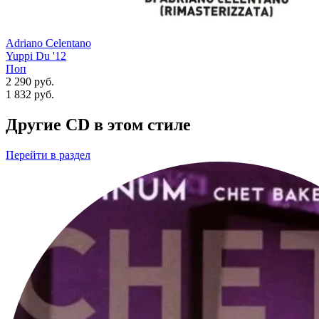
Adriano Celentano
Yuppi Du '12
Поп
2 290 руб.
1 832
руб.
Другие CD в этом стиле
Перейти
в раздел