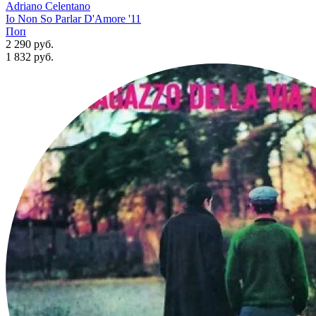
Adriano Celentano
Io Non So Parlar D'Amore '11
Поп
2 290 руб.
1 832
руб.