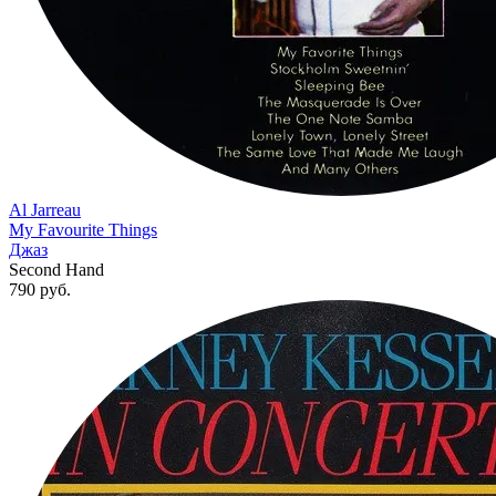
Al Jarreau
My Favourite Things
Джаз
Second Hand
790
руб.