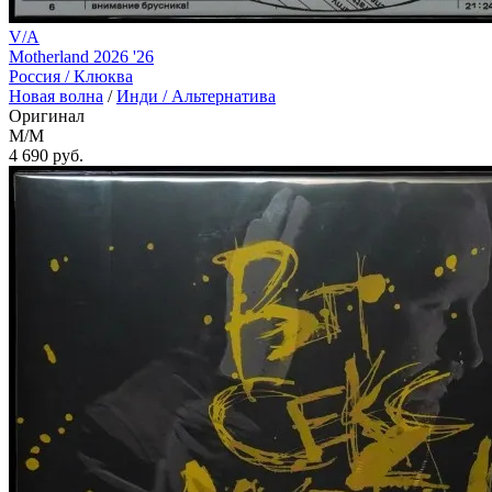
V/A
Motherland 2026 '26
Россия /
Клюква
Новая волна
/
Инди / Альтернатива
Оригинал
M/M
4 690
руб.