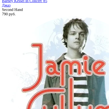
Barney Kessel In Concert '85
Джаз
Second Hand
790
руб.