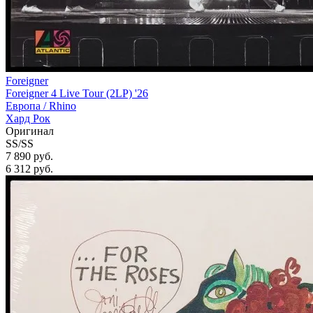
Foreigner
Foreigner 4 Live Tour (2LP) '26
Европа /
Rhino
Хард Рок
Оригинал
SS/SS
7 890 руб.
6 312
руб.