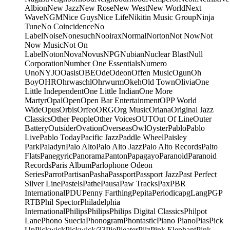
Albion
New Jazz
New Rose
New West
New World
Next
Wave
NGM
Nice Guys
Nice Life
Nikitin Music Group
Ninja
Tune
No Coincidence
No
Label
Noise
Nonesuch
Nooirax
Normal
Norton
Not Now
Not
Now Music
Not On
Label
Noton
Nova
Novus
NPG
Nubian
Nuclear Blast
Null
Corporation
Number One Essentials
Numero
Uno
NYJO
Oasis
OBE
Ode
Odeon
Offen Music
Ogun
Oh
Boy
OHR
Ohrwaschl
Ohrwurm
Okeh
Old Town
Olivia
One
Little Independent
One Little Indian
One More
Martyr
Opal
Open
Open Bar Entertainment
OPP World
Wide
Opus
Orbis
Orfeo
ORG
Org Music
Oriana
Original Jazz
Classics
Other People
Other Voices
OUT
Out Of Line
Outer
Battery
Outsider
Ovation
Overseas
Owl
Oyster
Pablo
Pablo
Live
Pablo Today
Pacific Jazz
Paddle Wheel
Paisley
Park
Paladyn
Palo Alto
Palo Alto Jazz
Palo Alto Records
Palto
Flats
Panegyric
Panorama
Panton
Papagayo
Paranoid
Paranoid
Records
Paris Album
Parlophone Odeon
Series
Parrot
Partisan
Pasha
Passport
Passport Jazz
Past Perfect
Silver Line
Pastels
Pathe
Pausa
Paw Tracks
Pax
PBR
International
PDU
Penny Farthing
Pepita
Periodica
pgLang
PGP
RTB
Phil Spector
Philadelphia
International
Philips
Philips
Philips Digital Classics
Philpot
Lane
Phono Suecia
Phonogram
Phontastic
Piano Piano
Pias
Pick
Up
Pickwick
Pickwick/33
Pie
Pieater
Pilz
Pink Elephant
Pink