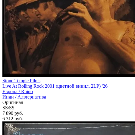
Stone Temple Pilots
Live At Rolling Rock 2001 (цветной винил, 2LP) '26
Европа /
Rhino
Инди / Альтернатива
Оригинал
SS/SS
7 890 руб.
6 312
руб.