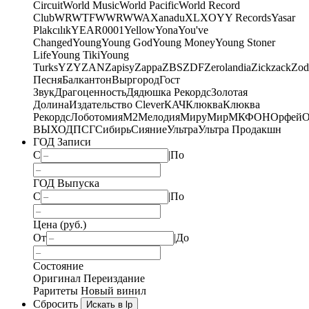
Circuit
World Music
World Pacific
World Record
Club
WRWTFWWR
WWA
Xanadu
XL
XO
Y
Y Records
Yasar
Plakcılık
YEAR0001
Yellow
Yona
You've
Changed
Young
Young God
Young Money
Young Stoner
Life
Young Tiki
Young
Turks
YZY
ZAN
Zapisy
Zappa
ZBS
ZDF
Zerolandia
Zickzack
Zod
Песня
Балкантон
Выргород
Гост
Звук
Драгоценность
Дядюшка Рекордс
Золотая
Долина
Издательство Clever
КАЧ
Клюква
Клюква
Рекордс
Лоботомия
М2
Мелодия
МируМир
МКФОН
Орфей
О
ВЫХОД
ПСГ
Сибирь
Сияние
Ультра
Ультра Продакшн
ГОД Записи
С
|
По
ГОД Выпуска
С
|
По
Цена (руб.)
От
|
До
Состояние
Оригинал
Переиздание
Раритеты
Новый винил
Сбросить
Искать в lp