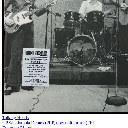
Talking Heads
CBS/Columbia Demos (2LP, цветной винил) '10
Европа /
Rhino