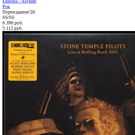
Европа /
Asylum
Рок
Переиздание'26
SS/SS
6 390 руб.
5 112
руб.