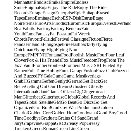
Manhattan
Emidisc
Emika
Empire
Endless
Smile
Enigma
Enja
Enjoy The Ride
Enjoy The Ride
Records
Enrage
Ensign
Enterprise
Epic
Epitaph
Erased
Tapes
Erato
Ermitage
Escho
ESP-Disk
Estrus
Etage
Noir
Eterna
EuroArts
Eurodisc
Euromusic
Europa
Everest
Everlan
Beat
Fabrika
Factory
Factory Benelux
Fair
Youth
Fame
Fantasy
Fat Possum
Fat Wreck
Chords
Favorit
Fellside
Festival Classique
Fiction
Fierce
Panda
Finlandia
Finngospel
Fire
Flashback
Fly
Flying
Dutchman
Flying High
Flying Nun
Europe
FMP
FNR
Fontana
Food
Foolish Music
Four
Four Leaf
Clover
Fox & His Friends
Fox Music
Freedom
Frog
From The
Jazz Vault
Frontier
Frontiers
Frontiers Music SRL
Fueled By
Ramen
Full Time Hobby
Funk Garage
Fusion
Fuzz Club
Fuzzed
And Buzzed
FY
Gala
Gama
Gama Musikverlags
GmbH
Gamma
Geffen
Genlyd
Gerrard
Get Back
Get
Better
Getting Out Our Dreams
Ghosteen
Ghostly
International
Giant
Giants Of Jazz
Gig
Gingerbread
Man
Glitterbeat
Glitterhouse
Global
Global Records And
Tapes
Global Satellite
GM
Go Beat
Go Discs
Go Get
Organized
Go! Bop!
Godz ov War Productions
Golden
Chariot
Golden Core
Golden Hour
Gondwana
Good Boy
Good
Time
Goodbye
Graduate
Grains Of Sand
Grand
Jury
Grapevine
Grappa
GRC
Greasy Pop
Greasy
Truckers
Greco-Roman
Green Line
Green