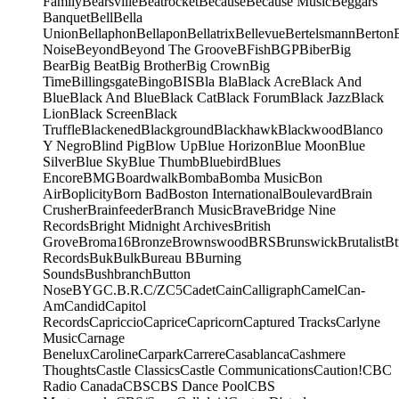
Family
Bearsville
Beatrocket
Because
Because Music
Beggars
Banquet
Bell
Bella
Union
Bellaphon
Bellapon
Bellatrix
Bellevue
Bertelsmann
Berton
Noise
Beyond
Beyond The Groove
BFish
BGP
Biber
Big
Bear
Big Beat
Big Brother
Big Crown
Big
Time
Billingsgate
Bingo
BIS
Bla Bla
Black Acre
Black And
Blue
Black And Blue
Black Cat
Black Forum
Black Jazz
Black
Lion
Black Screen
Black
Truffle
Blackened
Blackground
Blackhawk
Blackwood
Blanco
Y Negro
Blind Pig
Blow Up
Blue Horizon
Blue Moon
Blue
Silver
Blue Sky
Blue Thumb
Bluebird
Blues
Encore
BMG
Boardwalk
Bomba
Bomba Music
Bon
Air
Boplicity
Born Bad
Boston International
Boulevard
Brain
Crusher
Brainfeeder
Branch Music
Brave
Bridge Nine
Records
Bright Midnight Archives
British
Grove
Broma16
Bronze
Brownswood
BRS
Brunswick
Brutalist
Bt
Records
Buk
Bulk
Bureau B
Burning
Sounds
Bushbranch
Button
Nose
BYG
C.B.R.
C/Z
C5
Cadet
Cain
Calligraph
Camel
Can-
Am
Candid
Capitol
Records
Capriccio
Caprice
Capricorn
Captured Tracks
Carlyne
Music
Carnage
Benelux
Caroline
Carpark
Carrere
Casablanca
Cashmere
Thoughts
Castle Classics
Castle Communications
Caution!
CBC
Radio Canada
CBS
CBS Dance Pool
CBS