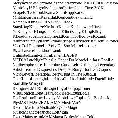
Story
Jazz4ever
Jazzland
Jazzpoint
Jazztone
JB
JCOA
JDC
Jet
Jeton
Music
Joy
JSP
Jugodisk
Jugoton
Jupiter
Justin Time
JVC
K
Scope
K-Tel
Kabuki
Kama Sutra
Kapp
Karkia
Mistika
Karussell
Kavardak
Ken
Kent
Keytone
Kid
Katana
KIDina KORNER
Kill Rock
Stars
King
Kingsize
Kirshner
Kismet
Kitchenware
Kitty-
Yo
Klangbad
Klangstelle
Klein
Klimt
Kling Klang
Kling
Klong
Knappe
Koala
Kompakt
Kong
Kopf
Korova
Kozmik
Artifactz
Kranky
Krem
Krunk
Kscope
Kuckuck
KultFront
Kurone
Voce Del Padrone
La Voix De Son Maitre
Lacquer
Pizza
LaFace
Lakeshore
Lamb
Unlimited
Lamborghini
Lantern
LASER
MEDIA
LateNightTales
Le Chant Du Monde
Le Jazz Cool
Le
Narthecophore
Leaf
Learning Curve
Left Ear
Legacy
Legendary
Artists
Leo
Les Disques
Les Disques Bongo Joe
Les Disques
Victo
Lewis
Liberation
Liberty
Light In The Attic
Lil'
Chief
Lilith
Limelight
Line
Line/OutLine
Link
Little David
Little
Star
Little Wing Of
Refugees
LMLR
Lofi
Logic
Logo
Lollipop
Loma
Vista
London
Long Hair
Look Back
Lotus
Lotus
Eye
Lou
Loud
Love
Lovely Music
LoveTap
Luaka Bop
Lucky
Pigs
M&L
M2
M2BA
MA
MA Music
Mac's
Record
Machina
Madfish
Magenta
Magic
Music
Magnet
Magnetic Loft
Main
Event
Mainstream
MAM
Mama Barley
Mama Told