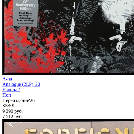
A-ha
Analogue (2LP) '20
Европа /
Поп
Переиздание'26
SS/SS
9 390 руб.
7 512
руб.