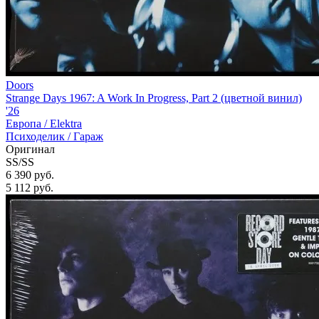
Doors
Strange Days 1967: A Work In Progress, Part 2 (цветной винил)
'26
Европа /
Elektra
Психоделик / Гараж
Оригинал
SS/SS
6 390 руб.
5 112
руб.