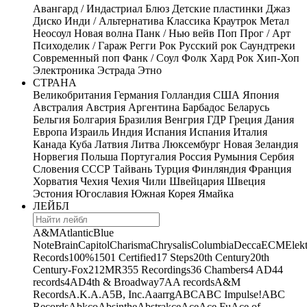
Авангард / Индастриал
Блюз
Детские пластинки
Джаз
Диско
Инди / Альтернатива
Классика
Краутрок
Метал
Неосоул
Новая волна
Панк / Нью вейв
Поп
Прог / Арт
Психоделик / Гараж
Регги
Рок
Русский рок
Саундтреки
Современный поп
Фанк / Соул
Фолк
Хард Рок
Хип-Хоп
Электроника
Эстрада
Этно
СТРАНА
Великобритания
Германия
Голландия
США
Япония
Австралия
Австрия
Аргентина
Барбадос
Беларусь
Бельгия
Болгария
Бразилия
Венгрия
ГДР
Греция
Дания
Европа
Израиль
Индия
Испания
Испания
Италия
Канада
Куба
Латвия
Литва
Люксембург
Новая Зеландия
Норвегия
Польша
Португалия
Россия
Румыния
Сербия
Словения
СССР
Тайвань
Турция
Финляндия
Франция
Хорватия
Чехия
Чехия
Чили
Швейцария
Швеция
Эстония
Югославия
Южная Корея
Ямайка
ЛЕЙБЛ
A&M
Atlantic
Blue
Note
Brain
Capitol
Charisma
Chrysalis
Columbia
Decca
ECM
Elek
Records
100%
1501 Certified
17 Steps
20th Century
20th
Century-Fox
21
2MR
355 Recordings
36 Chambers
4 AD
44
records
4AD
4th & Broadway
7A
A records
A&M
Records
A.K.A.
A5B, Inc.
Aaarrg
ABC
ABC Impulse!
ABC
Records
Abkco
Absinthe
Abstrakce
Ace
Ace Fu
Ace of