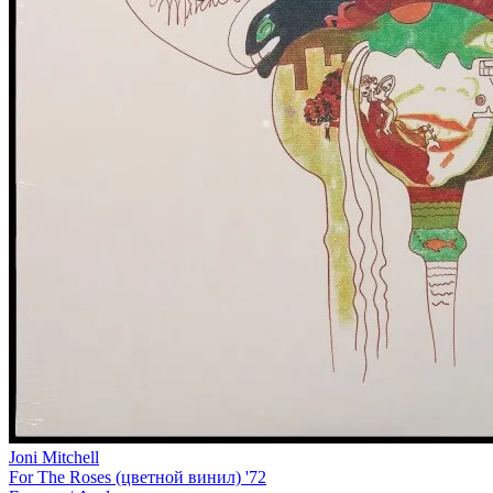
Joni Mitchell
For The Roses (цветной винил) '72