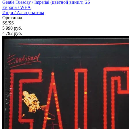
Gentle Tuesday / Imperial (цветной винил) '26
Европа /
WEA
Инди / Альтернатива
Оригинал
SS/SS
5 990 руб.
4 792
руб.