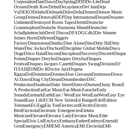
Corporation
Date
Dawn
DaySpring
DDD
De-Lite
Dead
Oceans
Death Row
Debut
Decaydance
Def Jam
Deja
Vu
DEKO
Delabel
Delmark
Delos
Delta
Demon
Demon Music
Group
Demos
Denovali
DEP
Dep International
Deram
Desaster
Unlimited
Destroyed Room Tapes
Detriti
Deutsche
Grammophon
Deutsche Harmonia Mundi
Deutscher
Schallplattenclub
Devil Discos
DFA
DGC
dh2
Die Stimme
Seines Herrn
Different
Diggers
Factory
Dimensions
Dindisc
Dine Alone
Dino
Dirty Hit
Dirty
Water
Disc Jockey
Dischord
Discipline Global Mobile
Disco
Doge
Disco Halal
Discom
Discophon
Discovery
Discreet
Disque
Pointu
Disques Dreyfus
Disques Dreyfus
Disques
Festival
Disques Jacques Canetti
Disques Swing
Division
DJ
ПЛАЩ
DJM
Do It
Doctor Jazz
Dogma
Rgaza
Dol
Dominion
Domino
Don Giovanni
Dormouse
Down
At Dawn
Drag City
Dream
Dreambrother
DSC
Production
Dualtone
Duke Street
Dureco
Durium
Dusty Beats
E
A Production
Ear
Ear Music
Ear-Music
Earache
Early
Sounds
Earmark
Earth
East / West
East West
EastWest
Easy Eye
Sound
Easy Life
ECM New Series
Ed Banger
Edel
Edition
Telemark
EG
Egg
Ela Ton
Electrecord
Electric
Electric
Bird
Electrola
Electronic Emergencies
Elektra
Musician
Elevator
Elevator Lady
Elevator Music
Elite
Special
Elvis Ltd
EmArcy
Embassy
Ember
Embryo
Emerald
Gem
Emergency
EMI
EMI America
EMI Electrola
EMI-