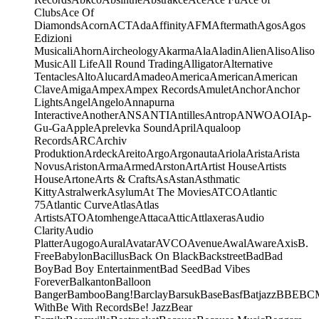
Clubs
Ace Of
Diamonds
Acorn
ACT
Ada
Affinity
AFM
Aftermath
Agos
Agos
Edizioni
Musicali
Ahorn
Aircheology
Akarma
Ala
Aladin
Alien
Aliso
Aliso
Music
All Life
All Round Trading
Alligator
Alternative
Tentacles
Alto
Alucard
Amadeo
America
American
American
Clave
Amiga
Ampex
Ampex Records
Amulet
Anchor
Anchor
Lights
Angel
Angelo
Annapurna
Interactive
Another
ANS
ANTI
Antilles
Antrop
ANWO
AOI
Ap-
Gu-Ga
Apple
Aprelevka Sound
April
Aqualoop
Records
ARC
Archiv
Produktion
Ardeck
Areito
Argo
Argonauta
Ariola
Arista
Arista
Novus
Ariston
Arma
Armed
Arston
Art
Artist House
Artists
House
Artone
Arts & Crafts
As
Astan
Asthmatic
Kitty
Astralwerk
Asylum
At The Movies
ATCO
Atlantic
75
Atlantic Curve
Atlas
Atlas
Artists
ATO
Atomhenge
Attaca
Attic
Attlaxeras
Audio
Clarity
Audio
Platter
Augogo
Aural
Avatar
AVCO
Avenue
Awal
Aware
Axis
B.
Free
Babylon
Bacillus
Back On Black
Backstreet
Bad
Bad
Boy
Bad Boy Entertainment
Bad Seed
Bad Vibes
Forever
Balkanton
Balloon
Banger
Bamboo
Bang!
Barclay
Barsuk
Base
Basf
Batjazz
BBE
BC
With
Be With Records
Be! Jazz
Bear