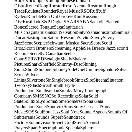
Horse
Rocktopus
Rolling Stones
Romuald
Distro
Ronco
Rong
Rooster
Rose Avenue
Rostrum
Rough
Trade
Roulette
Rounder
Royal Music
RSO
Ruf
Ruff
Ryders
Rumble
Run Out Groove
Runt
Russian
Disc
Rustblade
S&P Digital
SAAR
SABA
Sackville
Sacred
Bones
Sacred Tongue
Saga
Sagittarian
Music
Saguitarius
Salsoul
Salvation
Salvo
Samadhisound
Samurai
Ducan
Sastruphon
Saturn Research
Savitor
Savoy
Savoy
Jazz
Scene
Scepter
Schwann Musica Sacra
Score
Scotti
Bros.
Scotti Brothers
Screaming Apple
Sea Breeze Jazz
Second
Records
Secretly Canadian
Seelie
Court
SERWED
Setalight
Shady
Shakey
Pictures
Shark
Sheffield
Shimmy-Disc
Shining
Sioux
Shout
Shrapnel
Siboney
SideOneDummy
Signature
Silva
Screen
Silver
Lining
Silvertone
Sin
Singlebrook
Sintez
Sire
Sireena
Situation
Two
Sky
Slash
Smash
Smith Hyde
Productions
Smithsonian
Smoky Mary Phonograph
Company
SMS
SNC
So Recordings
Solar
Solid
State
Soliti
SoLyd
Soma
Some
Somerset
Sona Gaia
Productions
Sonet
Sonovox
Sony
Sony Classical
Sony
Music
SOS
Soul
Soul Jazz
Soul Note
Sound Aspects
Sounds Of
Subterrania
Sounds Superb
Soundtrack
Factory
Soundvision
Soviet Grail
Soyuz
Spanish
Prayers
Spark
Spectraphonic
Specula
Sphere