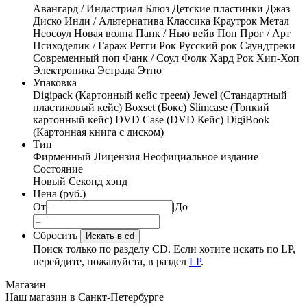
Авангард / Индастриал
Блюз
Детские пластинки
Джаз
Диско
Инди / Альтернатива
Классика
Краутрок
Метал
Неосоул
Новая волна
Панк / Нью вейв
Поп
Прог / Арт
Психоделик / Гараж
Регги
Рок
Русский рок
Саундтреки
Современный поп
Фанк / Соул
Фолк
Хард Рок
Хип-Хоп
Электроника
Эстрада
Этно
Упаковка
Digipack (Картонный кейс треем)
Jewel (Стандартный
пластиковый кейс)
Boxset (Бокс)
Slimcase (Тонкий
картонный кейс)
DVD Case (DVD Кейс)
DigiBook
(Картонная книга с диском)
Тип
Фирменный
Лицензия
Неофициальное издание
Состояние
Новый
Секонд хэнд
Цена (руб.)
От
|
До
Сбросить
Искать в cd
Поиск только по разделу CD. Если хотите искать по LP,
перейдите, пожалуйста, в раздел
LP
.
Магазин
Наш магазин в Санкт-Петербурге