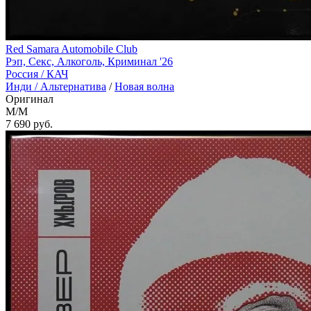
Red Samara Automobile Club
Рэп, Секс, Алкоголь, Криминал '26
Россия /
КАЧ
Инди / Альтернатива
/
Новая волна
Оригинал
M/M
7 690
руб.