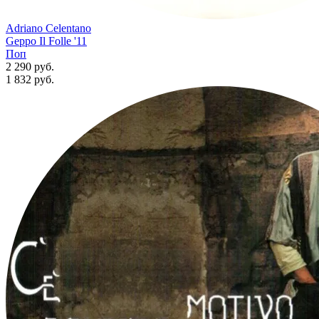
Adriano Celentano
Geppo Il Folle '11
Поп
2 290 руб.
1 832
руб.