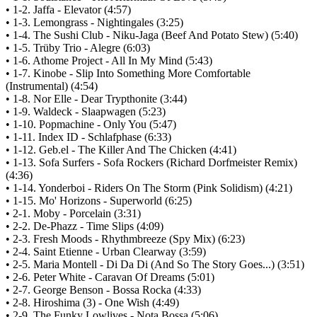
• 1-2. Jaffa - Elevator (4:57)
• 1-3. Lemongrass - Nightingales (3:25)
• 1-4. The Sushi Club - Niku-Jaga (Beef And Potato Stew) (5:40)
• 1-5. Trüby Trio - Alegre (6:03)
• 1-6. Athome Project - All In My Mind (5:43)
• 1-7. Kinobe - Slip Into Something More Comfortable
(Instrumental) (4:54)
• 1-8. Nor Elle - Dear Trypthonite (3:44)
• 1-9. Waldeck - Slaapwagen (5:23)
• 1-10. Popmachine - Only You (5:47)
• 1-11. Index ID - Schlafphase (6:33)
• 1-12. Geb.el - The Killer And The Chicken (4:41)
• 1-13. Sofa Surfers - Sofa Rockers (Richard Dorfmeister Remix)
(4:36)
• 1-14. Yonderboi - Riders On The Storm (Pink Solidism) (4:21)
• 1-15. Mo' Horizons - Superworld (6:25)
• 2-1. Moby - Porcelain (3:31)
• 2-2. De-Phazz - Time Slips (4:09)
• 2-3. Fresh Moods - Rhythmbreeze (Spy Mix) (6:23)
• 2-4. Saint Etienne - Urban Clearway (3:59)
• 2-5. Maria Montell - Di Da Di (And So The Story Goes...) (3:51)
• 2-6. Peter White - Caravan Of Dreams (5:01)
• 2-7. George Benson - Bossa Rocka (4:33)
• 2-8. Hiroshima (3) - One Wish (4:49)
• 2-9. The Funky Lowlives - Nota Bossa (5:06)