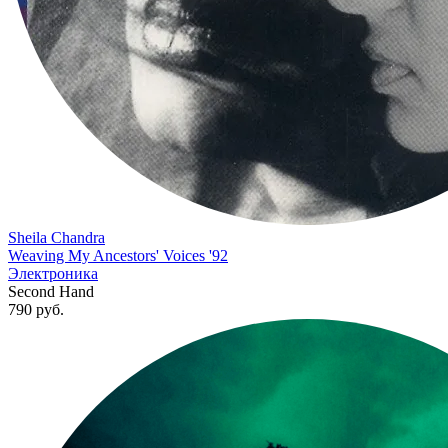
Sheila Chandra
Weaving My Ancestors' Voices '92
Электроника
Second Hand
790
руб.