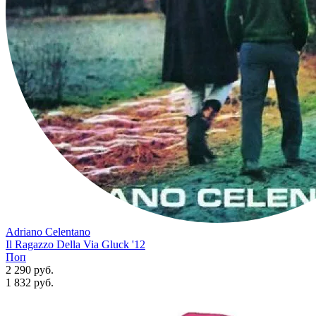
Adriano Celentano
Il Ragazzo Della Via Gluck '12
Поп
2 290 руб.
1 832
руб.