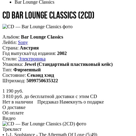
Bar Lounge Classics
CD Bar Lounge Classics (2CD)
Альбом:
Bar Lounge Classics
Лейбл:
Sony
Страна:
Австрия
Год выпуска/год издания:
2002
Стили:
Электроника
Упаковка:
Jewel (Стандартный пластиковый кейс)
Тип:
Фирменный
Состояние:
Секонд хэнд
Штрихкод:
5099750635322
1 190
руб.
3 810 руб. до бесплатной доставки с этим CD
Нет в наличии
Предзаказ
Намекнуть о подарке
О доставке
Об оплате
Видео
Треклист
• 1-1. Soulstance - The Aftermath Of Love (5:49)