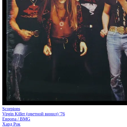
Scorpions
Virgin Killer (цветной винил) '76
Европа /
BMG
Хард Рок