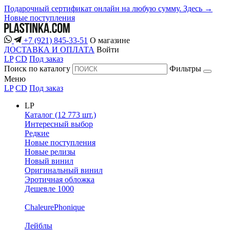
Подарочный сертификат онлайн на любую сумму. Здесь →
Новые поступления
+7 (921) 845-33-51
О магазине
ДОСТАВКА И ОПЛАТА
Войти
LP
CD
Под заказ
Поиск по каталогу
Фильтры
Меню
LP
CD
Под заказ
LP
Каталог (12 773 шт.)
Интересный выбор
Редкие
Новые поступления
Новые релизы
Новый винил
Оригинальный винил
Эротичная обложка
Дешевле 1000
ChaleurePhonique
Лейблы