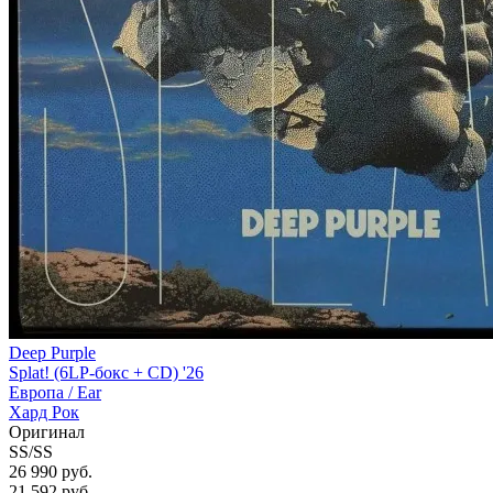
Deep Purple
Splat! (6LP-бокс + CD) '26
Европа /
Ear
Хард Рок
Оригинал
SS/SS
26 990 руб.
21 592
руб.