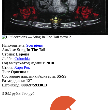
Исполнитель:
Scorpions
Альбом:
Sting In The Tail
Страна:
Европа
Лейбл:
Columbia
Год выпуска/год издания:
2010
Стиль:
Хард Рок
Тип:
Оригинал
Состояние пластинки/конверта:
SS/SS
Размер диска:
12"
Штрихкод:
0886975933013
3 032
руб.
3 790 руб.