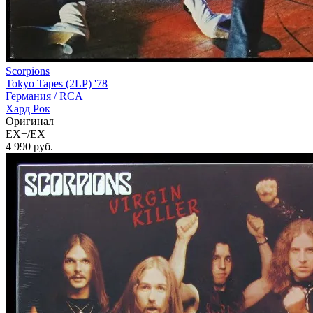
Scorpions
Tokyo Tapes (2LP) '78
Германия /
RCA
Хард Рок
Оригинал
EX+/EX
4 990
руб.