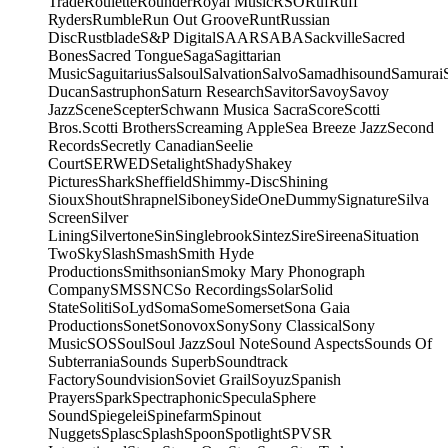
Trade
Roulette
Rounder
Royal Music
RSO
Ruf
Ruff
Ryders
Rumble
Run Out Groove
Runt
Russian
Disc
Rustblade
S&P Digital
SAAR
SABA
Sackville
Sacred
Bones
Sacred Tongue
Saga
Sagittarian
Music
Saguitarius
Salsoul
Salvation
Salvo
Samadhisound
Samurai
Ducan
Sastruphon
Saturn Research
Savitor
Savoy
Savoy
Jazz
Scene
Scepter
Schwann Musica Sacra
Score
Scotti
Bros.
Scotti Brothers
Screaming Apple
Sea Breeze Jazz
Second
Records
Secretly Canadian
Seelie
Court
SERWED
Setalight
Shady
Shakey
Pictures
Shark
Sheffield
Shimmy-Disc
Shining
Sioux
Shout
Shrapnel
Siboney
SideOneDummy
Signature
Silva
Screen
Silver
Lining
Silvertone
Sin
Singlebrook
Sintez
Sire
Sireena
Situation
Two
Sky
Slash
Smash
Smith Hyde
Productions
Smithsonian
Smoky Mary Phonograph
Company
SMS
SNC
So Recordings
Solar
Solid
State
Soliti
SoLyd
Soma
Some
Somerset
Sona Gaia
Productions
Sonet
Sonovox
Sony
Sony Classical
Sony
Music
SOS
Soul
Soul Jazz
Soul Note
Sound Aspects
Sounds Of
Subterrania
Sounds Superb
Soundtrack
Factory
Soundvision
Soviet Grail
Soyuz
Spanish
Prayers
Spark
Spectraphonic
Specula
Sphere
Sound
Spiegelei
Spinefarm
Spinout
Nuggets
Splasc
Splash
Spoon
Spotlight
SPV
SR