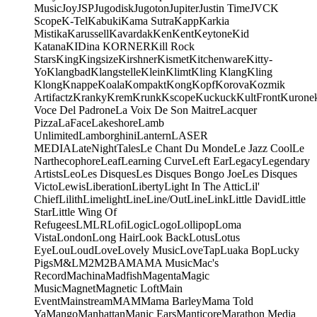
Music
Joy
JSP
Jugodisk
Jugoton
Jupiter
Justin Time
JVC
K
Scope
K-Tel
Kabuki
Kama Sutra
Kapp
Karkia
Mistika
Karussell
Kavardak
Ken
Kent
Keytone
Kid
Katana
KIDina KORNER
Kill Rock
Stars
King
Kingsize
Kirshner
Kismet
Kitchenware
Kitty-
Yo
Klangbad
Klangstelle
Klein
Klimt
Kling Klang
Kling
Klong
Knappe
Koala
Kompakt
Kong
Kopf
Korova
Kozmik
Artifactz
Kranky
Krem
Krunk
Kscope
Kuckuck
KultFront
Kurone
Voce Del Padrone
La Voix De Son Maitre
Lacquer
Pizza
LaFace
Lakeshore
Lamb
Unlimited
Lamborghini
Lantern
LASER
MEDIA
LateNightTales
Le Chant Du Monde
Le Jazz Cool
Le
Narthecophore
Leaf
Learning Curve
Left Ear
Legacy
Legendary
Artists
Leo
Les Disques
Les Disques Bongo Joe
Les Disques
Victo
Lewis
Liberation
Liberty
Light In The Attic
Lil'
Chief
Lilith
Limelight
Line
Line/OutLine
Link
Little David
Little
Star
Little Wing Of
Refugees
LMLR
Lofi
Logic
Logo
Lollipop
Loma
Vista
London
Long Hair
Look Back
Lotus
Lotus
Eye
Lou
Loud
Love
Lovely Music
LoveTap
Luaka Bop
Lucky
Pigs
M&L
M2
M2BA
MA
MA Music
Mac's
Record
Machina
Madfish
Magenta
Magic
Music
Magnet
Magnetic Loft
Main
Event
Mainstream
MAM
Mama Barley
Mama Told
Ya
Mango
Manhattan
Manic Ears
Manticore
Marathon Media