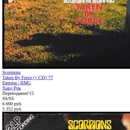
Scorpions
Taken By Force (+ CD) '77
Европа /
BMG
Хард Рок
Переиздание'15
SS/SS
6 690 руб.
5 352
руб.