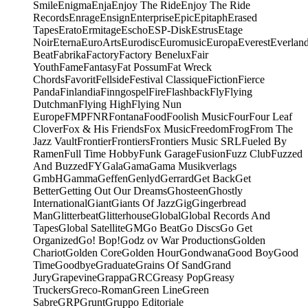
Smile
Enigma
Enja
Enjoy The Ride
Enjoy The Ride
Records
Enrage
Ensign
Enterprise
Epic
Epitaph
Erased
Tapes
Erato
Ermitage
Escho
ESP-Disk
Estrus
Etage
Noir
Eterna
EuroArts
Eurodisc
Euromusic
Europa
Everest
Everlan
Beat
Fabrika
Factory
Factory Benelux
Fair
Youth
Fame
Fantasy
Fat Possum
Fat Wreck
Chords
Favorit
Fellside
Festival Classique
Fiction
Fierce
Panda
Finlandia
Finngospel
Fire
Flashback
Fly
Flying
Dutchman
Flying High
Flying Nun
Europe
FMP
FNR
Fontana
Food
Foolish Music
Four
Four Leaf
Clover
Fox & His Friends
Fox Music
Freedom
Frog
From The
Jazz Vault
Frontier
Frontiers
Frontiers Music SRL
Fueled By
Ramen
Full Time Hobby
Funk Garage
Fusion
Fuzz Club
Fuzzed
And Buzzed
FY
Gala
Gama
Gama Musikverlags
GmbH
Gamma
Geffen
Genlyd
Gerrard
Get Back
Get
Better
Getting Out Our Dreams
Ghosteen
Ghostly
International
Giant
Giants Of Jazz
Gig
Gingerbread
Man
Glitterbeat
Glitterhouse
Global
Global Records And
Tapes
Global Satellite
GM
Go Beat
Go Discs
Go Get
Organized
Go! Bop!
Godz ov War Productions
Golden
Chariot
Golden Core
Golden Hour
Gondwana
Good Boy
Good
Time
Goodbye
Graduate
Grains Of Sand
Grand
Jury
Grapevine
Grappa
GRC
Greasy Pop
Greasy
Truckers
Greco-Roman
Green Line
Green
Sabre
GRP
Grunt
Gruppo Editoriale