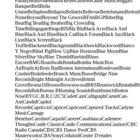
Family
Bearsville
Beatrocket
Because
Because Music
Beggars
Banquet
Bell
Bella
Union
Bellaphon
Bellapon
Bellatrix
Bellevue
Bertelsmann
Berton
Noise
Beyond
Beyond The Groove
BFish
BGP
Biber
Big
Bear
Big Beat
Big Brother
Big Crown
Big
Time
Billingsgate
Bingo
BIS
Bla Bla
Black Acre
Black And
Blue
Black And Blue
Black Cat
Black Forum
Black Jazz
Black
Lion
Black Screen
Black
Truffle
Blackened
Blackground
Blackhawk
Blackwood
Blanco
Y Negro
Blind Pig
Blow Up
Blue Horizon
Blue Moon
Blue
Silver
Blue Sky
Blue Thumb
Bluebird
Blues
Encore
BMG
Boardwalk
Bomba
Bomba Music
Bon
Air
Boplicity
Born Bad
Boston International
Boulevard
Brain
Crusher
Brainfeeder
Branch Music
Brave
Bridge Nine
Records
Bright Midnight Archives
British
Grove
Broma16
Bronze
Brownswood
BRS
Brunswick
Brutalist
Bt
Records
Buk
Bureau B
Burning Sounds
Bushbranch
Button
Nose
BYG
C.B.R.
C/Z
C5
Cadet
Cain
Calligraph
Camel
Can-
Am
Candid
Capitol
Records
Capriccio
Caprice
Capricorn
Captured Tracks
Carlyne
Music
Carnage
Benelux
Caroline
Carpark
Carrere
Casablanca
Cashmere
Thoughts
Castle Classics
Castle Communications
Caution!
CBC
Radio Canada
CBS
CBS Dance Pool
CBS
Masterworks
CBS/Sony
Celluloid
Centre D'etudes