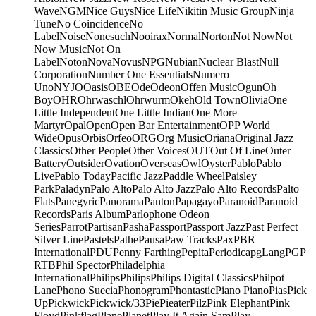
Wave
NGM
Nice Guys
Nice Life
Nikitin Music Group
Ninja
Tune
No Coincidence
No
Label
Noise
Nonesuch
Nooirax
Normal
Norton
Not Now
Not
Now Music
Not On
Label
Noton
Nova
Novus
NPG
Nubian
Nuclear Blast
Null
Corporation
Number One Essentials
Numero
Uno
NYJO
Oasis
OBE
Ode
Odeon
Offen Music
Ogun
Oh
Boy
OHR
Ohrwaschl
Ohrwurm
Okeh
Old Town
Olivia
One
Little Independent
One Little Indian
One More
Martyr
Opal
Open
Open Bar Entertainment
OPP World
Wide
Opus
Orbis
Orfeo
ORG
Org Music
Oriana
Original Jazz
Classics
Other People
Other Voices
OUT
Out Of Line
Outer
Battery
Outsider
Ovation
Overseas
Owl
Oyster
Pablo
Pablo
Live
Pablo Today
Pacific Jazz
Paddle Wheel
Paisley
Park
Paladyn
Palo Alto
Palo Alto Jazz
Palo Alto Records
Palto
Flats
Panegyric
Panorama
Panton
Papagayo
Paranoid
Paranoid
Records
Paris Album
Parlophone Odeon
Series
Parrot
Partisan
Pasha
Passport
Passport Jazz
Past Perfect
Silver Line
Pastels
Pathe
Pausa
Paw Tracks
Pax
PBR
International
PDU
Penny Farthing
Pepita
Periodica
pgLang
PGP
RTB
Phil Spector
Philadelphia
International
Philips
Philips
Philips Digital Classics
Philpot
Lane
Phono Suecia
Phonogram
Phontastic
Piano Piano
Pias
Pick
Up
Pickwick
Pickwick/33
Pie
Pieater
Pilz
Pink Elephant
Pink
Floyd
Pinkflag
Plane
Planet
Play It Again Sam
Play