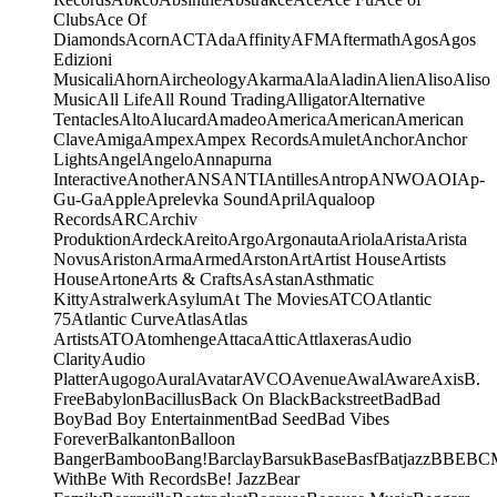
Clubs
Ace Of
Diamonds
Acorn
ACT
Ada
Affinity
AFM
Aftermath
Agos
Agos
Edizioni
Musicali
Ahorn
Aircheology
Akarma
Ala
Aladin
Alien
Aliso
Aliso
Music
All Life
All Round Trading
Alligator
Alternative
Tentacles
Alto
Alucard
Amadeo
America
American
American
Clave
Amiga
Ampex
Ampex Records
Amulet
Anchor
Anchor
Lights
Angel
Angelo
Annapurna
Interactive
Another
ANS
ANTI
Antilles
Antrop
ANWO
AOI
Ap-
Gu-Ga
Apple
Aprelevka Sound
April
Aqualoop
Records
ARC
Archiv
Produktion
Ardeck
Areito
Argo
Argonauta
Ariola
Arista
Arista
Novus
Ariston
Arma
Armed
Arston
Art
Artist House
Artists
House
Artone
Arts & Crafts
As
Astan
Asthmatic
Kitty
Astralwerk
Asylum
At The Movies
ATCO
Atlantic
75
Atlantic Curve
Atlas
Atlas
Artists
ATO
Atomhenge
Attaca
Attic
Attlaxeras
Audio
Clarity
Audio
Platter
Augogo
Aural
Avatar
AVCO
Avenue
Awal
Aware
Axis
B.
Free
Babylon
Bacillus
Back On Black
Backstreet
Bad
Bad
Boy
Bad Boy Entertainment
Bad Seed
Bad Vibes
Forever
Balkanton
Balloon
Banger
Bamboo
Bang!
Barclay
Barsuk
Base
Basf
Batjazz
BBE
BC
With
Be With Records
Be! Jazz
Bear