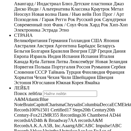
Авангард / Индастриал
Блюз
Детские пластинки
Джаз
Диско
Инди / Альтернатива
Классика
Краутрок
Метал
Неосоул
Новая волна
Панк / Нью вейв
Поп
Прог / Арт
Психоделик / Гараж
Регги
Рок
Русский рок
Саундтреки
Современный поп
Фанк / Соул
Фолк
Хард Рок
Хип-Хоп
Электроника
Эстрада
Этно
СТРАНА
Великобритания
Германия
Голландия
США
Япония
Австралия
Австрия
Аргентина
Барбадос
Беларусь
Бельгия
Болгария
Бразилия
Венгрия
ГДР
Греция
Дания
Европа
Израиль
Индия
Испания
Испания
Италия
Канада
Куба
Латвия
Литва
Люксембург
Новая Зеландия
Норвегия
Польша
Португалия
Россия
Румыния
Сербия
Словения
СССР
Тайвань
Турция
Финляндия
Франция
Хорватия
Чехия
Чехия
Чили
Швейцария
Швеция
Эстония
Югославия
Южная Корея
Ямайка
ЛЕЙБЛ
Поиск лейбла
A&M
Atlantic
Blue
Note
Brain
Capitol
Charisma
Chrysalis
Columbia
Decca
ECM
Elek
Records
100%
1501 Certified
17 Steps
20th Century
20th
Century-Fox
21
2MR
355 Recordings
36 Chambers
4 AD
44
records
4AD
4th & Broadway
7A
A records
A&M
Records
A.K.A.
A5B, Inc.
Aaarrg
ABC
ABC Impulse!
ABC
Records
Abkco
Absinthe
Abstrakce
Ace
Ace Fu
Ace of