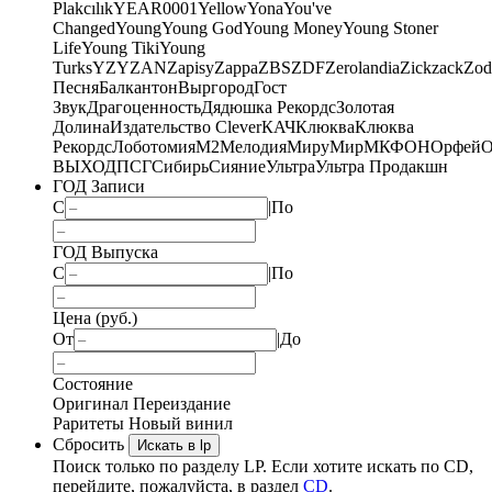
Plakcılık
YEAR0001
Yellow
Yona
You've
Changed
Young
Young God
Young Money
Young Stoner
Life
Young Tiki
Young
Turks
YZY
ZAN
Zapisy
Zappa
ZBS
ZDF
Zerolandia
Zickzack
Zod
Песня
Балкантон
Выргород
Гост
Звук
Драгоценность
Дядюшка Рекордс
Золотая
Долина
Издательство Clever
КАЧ
Клюква
Клюква
Рекордс
Лоботомия
М2
Мелодия
МируМир
МКФОН
Орфей
О
ВЫХОД
ПСГ
Сибирь
Сияние
Ультра
Ультра Продакшн
ГОД Записи
С
|
По
ГОД Выпуска
С
|
По
Цена (руб.)
От
|
До
Состояние
Оригинал
Переиздание
Раритеты
Новый винил
Сбросить
Искать в lp
Поиск только по разделу LP. Если хотите искать по CD,
перейдите, пожалуйста, в раздел
CD
.