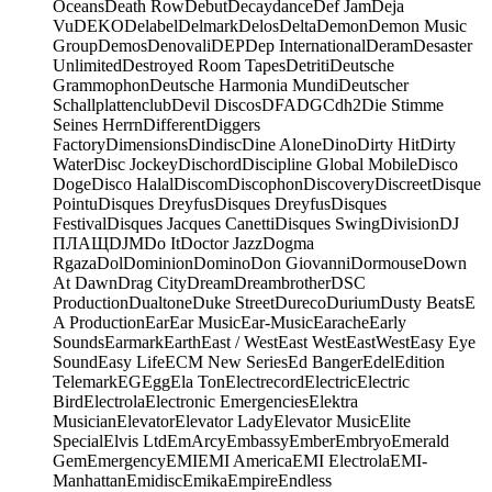
Oceans
Death Row
Debut
Decaydance
Def Jam
Deja
Vu
DEKO
Delabel
Delmark
Delos
Delta
Demon
Demon Music
Group
Demos
Denovali
DEP
Dep International
Deram
Desaster
Unlimited
Destroyed Room Tapes
Detriti
Deutsche
Grammophon
Deutsche Harmonia Mundi
Deutscher
Schallplattenclub
Devil Discos
DFA
DGC
dh2
Die Stimme
Seines Herrn
Different
Diggers
Factory
Dimensions
Dindisc
Dine Alone
Dino
Dirty Hit
Dirty
Water
Disc Jockey
Dischord
Discipline Global Mobile
Disco
Doge
Disco Halal
Discom
Discophon
Discovery
Discreet
Disque
Pointu
Disques Dreyfus
Disques Dreyfus
Disques
Festival
Disques Jacques Canetti
Disques Swing
Division
DJ
ПЛАЩ
DJM
Do It
Doctor Jazz
Dogma
Rgaza
Dol
Dominion
Domino
Don Giovanni
Dormouse
Down
At Dawn
Drag City
Dream
Dreambrother
DSC
Production
Dualtone
Duke Street
Dureco
Durium
Dusty Beats
E
A Production
Ear
Ear Music
Ear-Music
Earache
Early
Sounds
Earmark
Earth
East / West
East West
EastWest
Easy Eye
Sound
Easy Life
ECM New Series
Ed Banger
Edel
Edition
Telemark
EG
Egg
Ela Ton
Electrecord
Electric
Electric
Bird
Electrola
Electronic Emergencies
Elektra
Musician
Elevator
Elevator Lady
Elevator Music
Elite
Special
Elvis Ltd
EmArcy
Embassy
Ember
Embryo
Emerald
Gem
Emergency
EMI
EMI America
EMI Electrola
EMI-
Manhattan
Emidisc
Emika
Empire
Endless