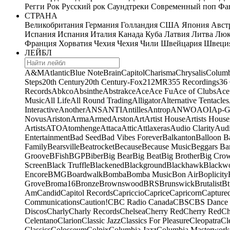
Регги
Рок
Русский рок
Саундтреки
Современный поп
Фан
СТРАНА
Великобритания
Германия
Голландия
США
Япония
Авст
Испания
Испания
Италия
Канада
Куба
Латвия
Литва
Люк
Франция
Хорватия
Чехия
Чехия
Чили
Швейцария
Швеци
ЛЕЙБЛ
A&M
Atlantic
Blue Note
Brain
Capitol
Charisma
Chrysalis
Columb
Steps
20th Century
20th Century-Fox
21
2MR
355 Recordings
36
Records
Abkco
Absinthe
Abstrakce
Ace
Ace Fu
Ace of Clubs
Ace
Music
All Life
All Round Trading
Alligator
Alternative Tentacles
Interactive
Another
ANS
ANTI
Antilles
Antrop
ANWO
AOI
Ap-G
Novus
Ariston
Arma
Armed
Arston
Art
Artist House
Artists House
Artists
ATO
Atomhenge
Attaca
Attic
Attlaxeras
Audio Clarity
Audi
Entertainment
Bad Seed
Bad Vibes Forever
Balkanton
Balloon B
Family
Bearsville
Beatrocket
Because
Because Music
Beggars Ba
Groove
BFish
BGP
Biber
Big Bear
Big Beat
Big Brother
Big Cro
Screen
Black Truffle
Blackened
Blackground
Blackhawk
Blackw
Encore
BMG
Boardwalk
Bomba
Bomba Music
Bon Air
Boplicity
Grove
Broma16
Bronze
Brownswood
BRS
Brunswick
Brutalist
Bt
Am
Candid
Capitol Records
Capriccio
Caprice
Capricorn
Capture
Communications
Caution!
CBC Radio Canada
CBS
CBS Dance 
Discos
Charly
Charly Records
Chelsea
Cherry Red
Cherry Red
Ch
Celentano
Clarion
Classic Jazz
Classics For Pleasure
Cleopatra
Cl
Classics
Colosseum
Colpix
Columbia Jazz
Columbia Masterwork