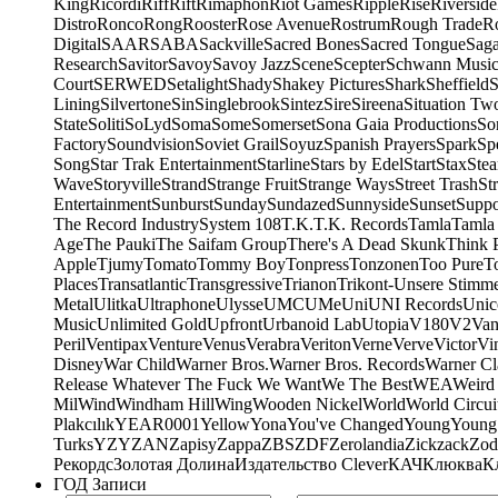
King
Ricordi
Riff
Rift
Rimaphon
Riot Games
Ripple
Rise
Riverside
Distro
Ronco
Rong
Rooster
Rose Avenue
Rostrum
Rough Trade
Ro
Digital
SAAR
SABA
Sackville
Sacred Bones
Sacred Tongue
Sag
Research
Savitor
Savoy
Savoy Jazz
Scene
Scepter
Schwann Music
Court
SERWED
Setalight
Shady
Shakey Pictures
Shark
Sheffield
S
Lining
Silvertone
Sin
Singlebrook
Sintez
Sire
Sireena
Situation Tw
State
Soliti
SoLyd
Soma
Some
Somerset
Sona Gaia Productions
So
Factory
Soundvision
Soviet Grail
Soyuz
Spanish Prayers
Spark
Sp
Song
Star Trak Entertainment
Starline
Stars by Edel
Start
Stax
Ste
Wave
Storyville
Strand
Strange Fruit
Strange Ways
Street Trash
St
Entertainment
Sunburst
Sunday
Sundazed
Sunnyside
Sunset
Suppo
The Record Industry
System 108
T.K.
T.K. Records
Tamla
Tamla
Age
The Pauki
The Saifam Group
There's A Dead Skunk
Think 
Apple
Tjumy
Tomato
Tommy Boy
Tonpress
Tonzonen
Too Pure
T
Places
Transatlantic
Transgressive
Trianon
Trikont-Unsere Stimm
Metal
Ulitka
Ultraphone
Ulysse
UMC
UMe
Uni
UNI Records
Unic
Music
Unlimited Gold
Upfront
Urbanoid Lab
Utopia
V180
V2
Van
Peril
Ventipax
Venture
Venus
Verabra
Veriton
Verne
Verve
Victor
Vi
Disney
War Child
Warner Bros.
Warner Bros. Records
Warner Cl
Release Whatever The Fuck We Want
We The Best
WEA
Weird
Mil
Wind
Windham Hill
Wing
Wooden Nickel
World
World Circui
Plakcılık
YEAR0001
Yellow
Yona
You've Changed
Young
Young
Turks
YZY
ZAN
Zapisy
Zappa
ZBS
ZDF
Zerolandia
Zickzack
Zod
Рекордс
Золотая Долина
Издательство Clever
КАЧ
Клюква
К
ГОД Записи