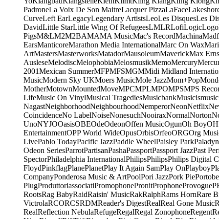
Yo
Klangbad
Klangstelle
Klein
Klimt
Kling Klang
Kling Klong
Kn
Padrone
La Voix De Son Maitre
Lacquer Pizza
LaFace
Lakeshor
Curve
Left Ear
Legacy
Legendary Artists
Leo
Les Disques
Les Di
David
Little Star
Little Wing Of Refugees
LMLR
Lofi
Logic
Logo
Pigs
M&L
M2
M2BA
MA
MA Music
Mac's Record
Machina
Madf
Ears
Manticore
Marathon Media International
Marc On Wax
Mari
Art
Masters
Masterworks
Matador
Mausoleum
Maverick
Max Erns
Auslese
Melodisc
Melophobia
Melosmusik
Memo
Mercury
Mercu
2001
Mexican Summer
MFP
MFS
MGM
Midi
Midland Internatio
Music
Modern Sky UK
Moers Music
Mole Jazz
Mom+Pop
Mond
Mother
Motown
Mounted
Move
MPC
MPL
MPO
MPS
MPS Recor
Life
Music On Vinyl
Musical Tragedies
Musicbank
Musicismusic
Nagast
Neighborhood
Neighbourhood
Nemperor
Neon
Netflix
Ne
Coincidence
No Label
Noise
Nonesuch
Nooirax
Normal
Norton
N
Uno
NYJO
Oasis
OBE
Ode
Odeon
Offen Music
Ogun
Oh Boy
OH
Entertainment
OPP World Wide
Opus
Orbis
Orfeo
ORG
Org Musi
Live
Pablo Today
Pacific Jazz
Paddle Wheel
Paisley Park
Paladyn
Odeon Series
Parrot
Partisan
Pasha
Passport
Passport Jazz
Past Per
Spector
Philadelphia International
Philips
Philips
Philips Digital C
Floyd
Pinkflag
Plane
Planet
Play It Again Sam
Play On
Playboy
Pl
Company
Ponderosa Music & Art
Pool
Pori Jazz
Pork Pie
Portobe
Plug
Produttoriassociati
Promophone
Pronit
Prophone
Provogue
P
Roots
Rag Baby
Raid
Raisin' Music
Rak
Ralph
Rams Horn
Rare B
Victrola
RCO
RCS
RDM
Reader's Digest
Real
Real Gone Music
R
Real
Reflection Nebula
Refuge
Regal
Regal Zonophone
Regent
R