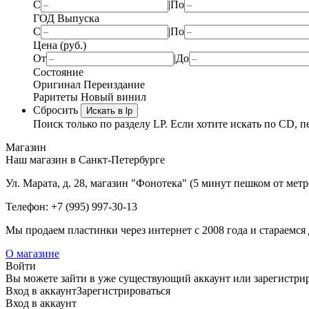
С
|
По
ГОД Выпуска
С
|
По
Цена (руб.)
От
|
До
Состояние
Оригинал
Переиздание
Раритеты
Новый винил
Сбросить
Искать в lp
Поиск только по разделу LP. Если хотите искать по CD, п
Магазин
Наш магазин в Санкт-Петербурге
Ул. Марата, д. 28, магазин "Фонотека" (5 минут пешком от мет
Телефон: +7 (995) 997-30-13
Мы продаем пластинки через интернет c 2008 года и стараемся 
О магазине
Войти
Вы можете зайти в уже существующий аккаунт или зарегистриро
Вход
в аккаунт
Зарегистрироваться
Вход
в аккаунт