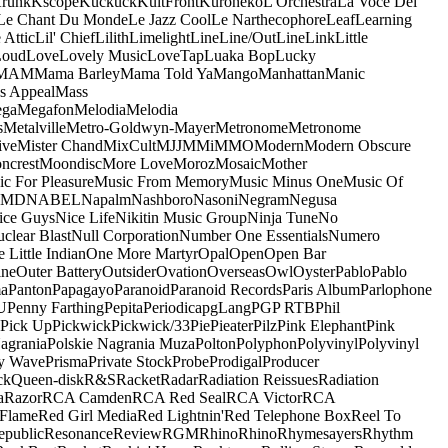
runk
Kscope
Kuckuck
KultFront
Kuroneko
L'Orchestra
La Voce Del
Le Chant Du Monde
Le Jazz Cool
Le Narthecophore
Leaf
Learning
 Attic
Lil' Chief
Lilith
Limelight
Line
Line/OutLine
Link
Little
Loud
Love
Lovely Music
LoveTap
Luaka Bop
Lucky
MAM
Mama Barley
Mama Told Ya
Mango
Manhattan
Manic
s Appeal
Mass
ga
Megafon
Melodia
Melodia
s
Metalville
Metro-Goldwyn-Mayer
Metronome
Metronome
ive
Mister Chand
MixCult
MJJ
MMi
MMO
Modern
Modern Obscure
ncrest
Moondisc
More Love
Moroz
Mosaic
Mother
c For Pleasure
Music From Memory
Music Minus One
Music Of
5MD
NABEL
Napalm
Nashboro
Nasoni
Negram
Negusa
ice Guys
Nice Life
Nikitin Music Group
Ninja Tune
No
clear Blast
Null Corporation
Number One Essentials
Numero
 Little Indian
One More Martyr
Opal
Open
Open Bar
ine
Outer Battery
Outsider
Ovation
Overseas
Owl
Oyster
Pablo
Pablo
ma
Panton
Papagayo
Paranoid
Paranoid Records
Paris Album
Parlophone
U
Penny Farthing
Pepita
Periodica
pgLang
PGP RTB
Phil
Pick Up
Pickwick
Pickwick/33
Pie
Pieater
Pilz
Pink Elephant
Pink
agrania
Polskie Nagrania Muza
Polton
Polyphon
Polyvinyl
Polyvinyl
y Wave
Prisma
Private Stock
Probe
Prodigal
Producer
ck
Queen-disk
R&S
Racket
Radar
Radiation Reissues
Radiation
a
Razor
RCA Camden
RCA Red Seal
RCA Victor
RCA
Flame
Red Girl Media
Red Lightnin'
Red Telephone Box
Reel To
epublic
Resonance
Review
RGM
Rhino
Rhino
Rhymesayers
Rhythm