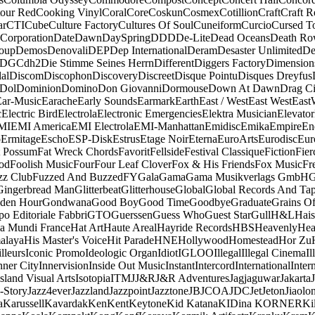
our Red
Cooking Vinyl
Coral
Core
Coskun
Cosmex
Cotillion
Craft
Craft R
ar
CTI
Cube
Culture Factory
Cultures Of Soul
Cuneiform
Curcio
Cursed T
 Corporation
Date
Dawn
DaySpring
DDD
De-Lite
Dead Oceans
Death R
oup
Demos
Denovali
DEP
Dep International
Deram
Desaster Unlimited
De
DGC
dh2
Die Stimme Seines Herrn
Different
Diggers Factory
Dimension
al
Discom
Discophon
Discovery
Discreet
Disque Pointu
Disques Dreyfus
Dol
Dominion
Domino
Don Giovanni
Dormouse
Down At Dawn
Drag Ci
Ear-Music
Earache
Early Sounds
Earmark
Earth
East / West
East West
East
c
Electric Bird
Electrola
Electronic Emergencies
Elektra Musician
Elevator
MI
EMI America
EMI Electrola
EMI-Manhattan
Emidisc
Emika
Empire
En
o
Ermitage
Escho
ESP-Disk
Estrus
Etage Noir
Eterna
EuroArts
Eurodisc
Eur
t Possum
Fat Wreck Chords
Favorit
Fellside
Festival Classique
Fiction
Fier
od
Foolish Music
Four
Four Leaf Clover
Fox & His Friends
Fox Music
Fr
zz Club
Fuzzed And Buzzed
FY
Gala
Gama
Gama Musikverlags GmbH
Gingerbread Man
Glitterbeat
Glitterhouse
Global
Global Records And Ta
den Hour
Gondwana
Good Boy
Good Time
Goodbye
Graduate
Grains O
o Editoriale Fabbri
GTO
Guerssen
Guess Who
Guest Star
Gull
H&L
Hais
a Mundi France
Hat Art
Haute Areal
Hayride Records
HBS
Heavenly
Hea
alaya
His Master's Voice
Hit Parade
HNE
Hollywood
Homestead
Hor Zu
lleurs
Iconic Promo
Ideologic Organ
Idiot
IGLOO
Illegal
Illegal Cinema
Il
nner City
Innervision
Inside Out Music
Instant
Intercord
International
Inter
Island Visual Arts
Isotopia
ITM
J
J&R
J&R Adventures
Jagjaguwar
Jakarta
-Story
Jazz4ever
Jazzland
Jazzpoint
Jazztone
JB
JCOA
JDC
Jet
Jeton
Jiaolo
a
Karussell
Kavardak
Ken
Kent
Keytone
Kid Katana
KIDina KORNER
Ki