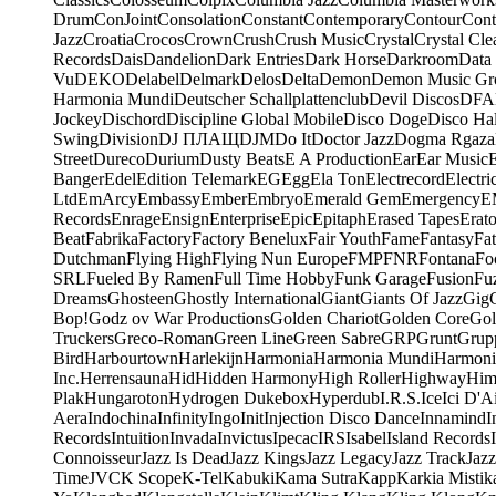
Drum
ConJoint
Consolation
Constant
Contemporary
Contour
Cont
Jazz
Croatia
Crocos
Crown
Crush
Crush Music
Crystal
Crystal Cle
Records
Dais
Dandelion
Dark Entries
Dark Horse
Darkroom
Data
Vu
DEKO
Delabel
Delmark
Delos
Delta
Demon
Demon Music Gr
Harmonia Mundi
Deutscher Schallplattenclub
Devil Discos
DFA
Jockey
Dischord
Discipline Global Mobile
Disco Doge
Disco Hal
Swing
Division
DJ ПЛАЩ
DJM
Do It
Doctor Jazz
Dogma Rgaza
Street
Dureco
Durium
Dusty Beats
E A Production
Ear
Ear Music
Banger
Edel
Edition Telemark
EG
Egg
Ela Ton
Electrecord
Electri
Ltd
EmArcy
Embassy
Ember
Embryo
Emerald Gem
Emergency
E
Records
Enrage
Ensign
Enterprise
Epic
Epitaph
Erased Tapes
Erat
Beat
Fabrika
Factory
Factory Benelux
Fair Youth
Fame
Fantasy
Fa
Dutchman
Flying High
Flying Nun Europe
FMP
FNR
Fontana
Fo
SRL
Fueled By Ramen
Full Time Hobby
Funk Garage
Fusion
Fu
Dreams
Ghosteen
Ghostly International
Giant
Giants Of Jazz
Gig
Bop!
Godz ov War Productions
Golden Chariot
Golden Core
Gol
Truckers
Greco-Roman
Green Line
Green Sabre
GRP
Grunt
Grupp
Bird
Harbourtown
Harlekijn
Harmonia
Harmonia Mundi
Harmoni
Inc.
Herrensauna
Hid
Hidden Harmony
High Roller
Highway
Him
Plak
Hungaroton
Hydrogen Dukebox
Hyperdub
I.R.S.
Ice
Ici D'Ai
Aera
Indochina
Infinity
Ingo
Init
Injection Disco Dance
Innamind
I
Records
Intuition
Invada
Invictus
Ipecac
IRS
Isabel
Island Records
Connoisseur
Jazz Is Dead
Jazz Kings
Jazz Legacy
Jazz Track
Jazz
Time
JVC
K Scope
K-Tel
Kabuki
Kama Sutra
Kapp
Karkia Mistik