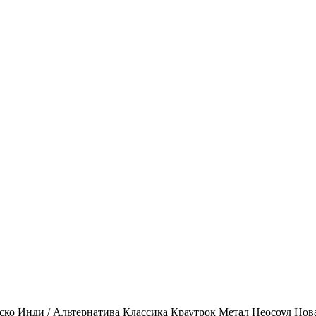
ско
Инди / Альтернатива
Классика
Краутрок
Метал
Неосоул
Нов