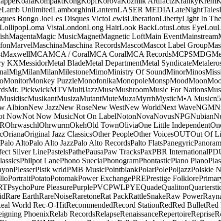
appe
Koala
Kompakt
Kong
Kopf
Korova
Kozmik Artifactz
Kranky
Krem
K
e
Lamb Unlimited
Lamborghini
Lantern
LASER MEDIA
LateNightTales
sques Bongo Joe
Les Disques Victo
Lewis
Liberation
Liberty
Light In The
Lollipop
Loma Vista
London
Long Hair
Look Back
Lotus
Lotus Eye
Lou
ish
Magenta
Magic Music
Magnet
Magnetic Loft
Main Event
Mainstream
fon
Marvel
Maschina
Maschina Records
Mascot
Mascot Label Group
Mas
t
Maxwell
MCA
MCA / Coral
MCA Coral
MCA Records
MCPS
MDG
Me
ry KX
Messidor
Metal Blade
Metal Department
Metal Syndicate
Metalero
nal
Mig
Milan
Milan
Milestone
Mimo
Ministry Of Sound
Minor
Minos
Miss
o
Monitor
Monkey Puzzle
Monofonika
Monopole
Monsp
Mood
Moon
Moo
ds
Mr. Pickwick
MTV
MultiJazz
Muse
Mushroom
Music For Nations
Musi
Musidisc
Musikant
Musiza
Mutant
Mute
Muza
Myrrh
Mystic
M•A Music
n
w Albion
New Jazz
New Rose
New West
New World
Next Wave
NGM
N
ot Now
Not Now Music
Not On Label
Noton
Nova
Novus
NPG
Nubian
Nu
R
Ohrwaschl
Ohrwurm
Okeh
Old Town
Olivia
One Little Independent
One
c
Oriana
Original Jazz Classics
Other People
Other Voices
OUT
Out Of L
Palo Alto
Palo Alto Jazz
Palo Alto Records
Palto Flats
Panegyric
Panora
fect Silver Line
Pastels
Pathe
Pausa
Paw Tracks
Pax
PBR International
PD
lassics
Philpot Lane
Phono Suecia
Phonogram
Phontastic
Piano Piano
Pias
ayon
Plesser
Plstk wrld
PMB Music
Pointblank
Polar
Pole
Poljazz
Polskie N
llo
Portrait
Potato
Potomak
Power Exchange
PRE
Prestige Folklore
Primar
RT
Psycho
Pure Pleasure
Purple
PVC
PWL
PYE
Quade
Qualiton
Quartersti
id
Rare Earth
RareNoise
Raretone
Rat Pack
RattleSnake
Raw Power
Rayn
eal World
Rec-O-Hit
Recommended
Record Station
Red
Red Bullet
Red 
eigning Phoenix
Relab Records
Relapse
Renaissance
Repertoire
Reprise
R