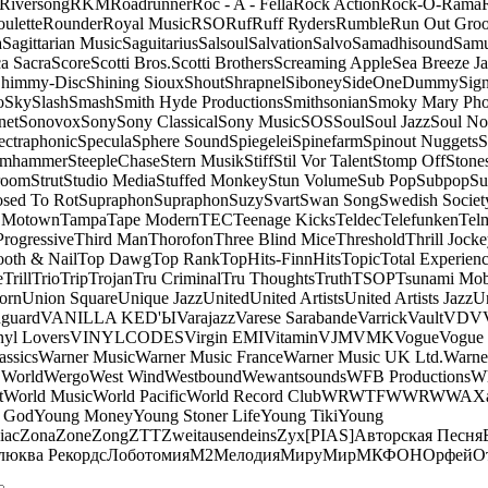
Riversong
RKM
Roadrunner
Roc - A - Fella
Rock Action
Rock-O-Rama
ulette
Rounder
Royal Music
RSO
Ruf
Ruff Ryders
Rumble
Run Out Gro
a
Sagittarian Music
Saguitarius
Salsoul
Salvation
Salvo
Samadhisound
Samu
a Sacra
Score
Scotti Bros.
Scotti Brothers
Screaming Apple
Sea Breeze J
himmy-Disc
Shining Sioux
Shout
Shrapnel
Siboney
SideOneDummy
Sign
o
Sky
Slash
Smash
Smith Hyde Productions
Smithsonian
Smoky Mary Ph
net
Sonovox
Sony
Sony Classical
Sony Music
SOS
Soul
Soul Jazz
Soul No
ectraphonic
Specula
Sphere Sound
Spiegelei
Spinefarm
Spinout Nuggets
S
amhammer
SteepleChase
Stern Musik
Stiff
Stil Vor Talent
Stomp Off
Stone
room
Strut
Studio Media
Stuffed Monkey
Stun Volume
Sub Pop
Subpop
Su
sed To Rot
Supraphon
Supraphon
Suzy
Svart
Swan Song
Swedish Society
 Motown
Tampa
Tape Modern
TEC
Teenage Kicks
Teldec
Telefunken
Tel
Progressive
Third Man
Thorofon
Three Blind Mice
Threshold
Thrill Jock
ooth & Nail
Top Dawg
Top Rank
TopHits-FinnHits
Topic
Total Experien
e
Trill
Trio
Trip
Trojan
Tru Criminal
Tru Thoughts
Truth
TSOP
Tsunami Mo
orn
Union Square
Unique Jazz
United
United Artists
United Artists Jazz
Un
guard
VANILLA KED'Ы
Varajazz
Varese Sarabande
Varrick
Vault
VDV
nyl Lovers
VINYLCODES
Virgin EMI
Vitamin
VJM
VMK
Vogue
Vogue 
assics
Warner Music
Warner Music France
Warner Music UK Ltd.
Warne
 World
Wergo
West Wind
Westbound
Wewantsounds
WFB Productions
W
t
World Music
World Pacific
World Record Club
WRWTFWWR
WWA
X
 God
Young Money
Young Stoner Life
Young Tiki
Young
iac
Zona
Zone
Zong
ZTT
Zweitausendeins
Zyx
[PIAS]
Авторская Песня
люква Рекордс
Лоботомия
М2
Мелодия
МируМир
МКФОН
Орфей
О