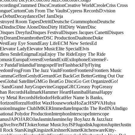
ecordings
Crammed Discs
Creation
Creative World
Creole
Criss Cross
ongue
Curtom
Cuts From The Vaults
Cypress Records
D:vision
ow
Debut
Decaydance
Def Jam
Deja
stroyed Room Tapes
Detriti
Deutsche Grammophon
Deutsche
s
Dindisc
Dine Alone
Dino
Dirty Hit
Dirty Water
Disc
Disques Dreyfus
Disques Festival
Disques Jacques Canetti
Disques
ty
Dream
Dreambrother
DSC Production
Dualtone
Duke
West
Easy Eye Sound
Easy Life
ECM New Series
Ed
Elevator Lady
Elevator Music
Elite Special
Elvis
dless Smile
Enigma
Enja
Enjoy The Ride
Enjoy The Ride
omusic
Europa
Everest
Everland
Exil
Exilophone
Extreme
F-
ce Panda
Finlandia
Finngospel
Fire
Flashback
Fly
Flying
eedom
Frog
From The Jazz Vault
Frontier
Frontiers
Frontiers Music
Gamma
Geffen
Genlyd
Gerrard
Get Back
Get Better
Getting Out Our
pes
Global Satellite
GM
Go Beat
Go Discs
Go Get Organized
Go!
f Sand
Grand Jury
Grapevine
Grappa
GRC
Greasy Pop
Greasy
han Records
Hallmark
Hammer Heart
Hannibal
Hansa
Happy
vy Metal Records
Heliodor
Hellcat
Her Name Is Banks,
Horizon
Horzu
Hot
Hot Wax
Houseworks
HoZac
HSPVA
Hulya
lusion
Imagine Club
IMKER
Immediate
Impact
In The Red
INA
Indigo
national Polydor Production
Interphon
Interscope
Interscope
Janus
JAPO
JARO
Jas
Jasmin
Jasmine
Jay Boy
Jazz & Jazz
Jazz
ng
Jive
Jive
JMT
Joker
Jomar Music
Joy
JSP
Jugodisk
Jugoton
Jupiter
Justin
ll Rock Stars
King
Kingsize
Kirshner
Kismet
Kitchenware
Kitty-