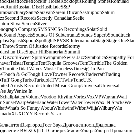
RockBeat
Rocket
Rockin' Horse
Rocktopus
Rolling Stones
Romuald
ove
Runt
Russian Disc
Rustblade
S&P
rai
Sanctuary
Santa
Saravah
Sareni Ducan
Sastruphon
Saturn
azz
Second Records
Secretly Canadian
Seelie
ature
Silva Screen
Silver
onograph Company
SMS
SNC
So Recordings
Solar
Solid
te
Sound Aspects
Sounds Of Subterrania
Sounds Superb
Soundtrack
plasc
Splash
Spoon
Spotlight
SPV
SR International
Stage
Stage One
Star
s Throw
Storm Of Justice Records
Stormy
darshan Disc
Sugar Hill
Sumerian
Summit
 Discofil
Sweet Spirit
Swingtime
Swiss Jazz
Symbolica
Sympathy For
mavar
Telstar
Temple
Tent
Tequila Grooves
Tern
Terrible
The Golden
ey
Throttle
Tidal Waves Music
Timeless
Timesig
Tin Pan
ce
Touch & Go
Tough Love
Towner Records
Tradecraft
Trading
b
Tuff Gong
Turbo
Turkuola
TVT
Twin/Tone
U.S.
ited Artists Records
United Music Group
Universal
Universal
Vee Jay
Venice In
Schallplatten
Volume
Voodoo Rhythm
Vortex
Vox
VP
Wagram
Walt
r Sunset
Warp
Waterland
WaterTower
WaterTower
Wax 'N Stacks
We
hat
What's So Funny About
Whirlwind
Wifon
Wiiija
Wilbury
Win
anadu
XL
XO
Y
Y Records
Yasar
Балкантон
Выргород
Гост Звук
Драгоценность
Дядюшка
тделение ВЫХОД
ПСГ
Сибирь
Сияние
Ультра
Ультра Продакшн