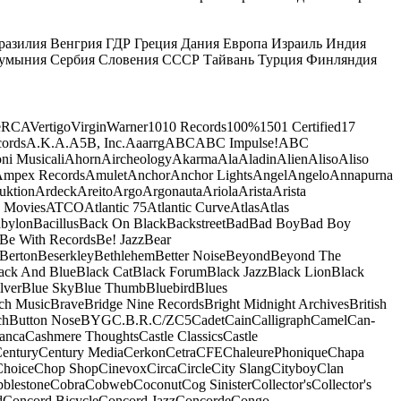
разилия
Венгрия
ГДР
Греция
Дания
Европа
Израиль
Индия
умыния
Сербия
Словения
СССР
Тайвань
Турция
Финляндия
e
RCA
Vertigo
Virgin
Warner
10
10 Records
100%
1501 Certified
17
ords
A.K.A.
A5B, Inc.
Aaarrg
ABC
ABC Impulse!
ABC
ni Musicali
Ahorn
Aircheology
Akarma
Ala
Aladin
Alien
Aliso
Aliso
mpex Records
Amulet
Anchor
Anchor Lights
Angel
Angelo
Annapurna
uktion
Ardeck
Areito
Argo
Argonauta
Ariola
Arista
Arista
 Movies
ATCO
Atlantic 75
Atlantic Curve
Atlas
Atlas
bylon
Bacillus
Back On Black
Backstreet
Bad
Bad Boy
Bad Boy
Be With Records
Be! Jazz
Bear
Berton
Beserkley
Bethlehem
Better Noise
Beyond
Beyond The
ack And Blue
Black Cat
Black Forum
Black Jazz
Black Lion
Black
lver
Blue Sky
Blue Thumb
Bluebird
Blues
ch Music
Brave
Bridge Nine Records
Bright Midnight Archives
British
ch
Button Nose
BYG
C.B.R.
C/Z
C5
Cadet
Cain
Calligraph
Camel
Can-
anca
Cashmere Thoughts
Castle Classics
Castle
entury
Century Media
Cerkon
Cetra
CFE
ChaleurePhonique
Chapa
Choice
Chop Shop
Cinevox
Circa
Circle
City Slang
Cityboy
Clan
blestone
Cobra
Cobweb
Coconut
Cog Sinister
Collector's
Collector's
d
Concord Bicycle
Concord Jazz
Concorde
Congo