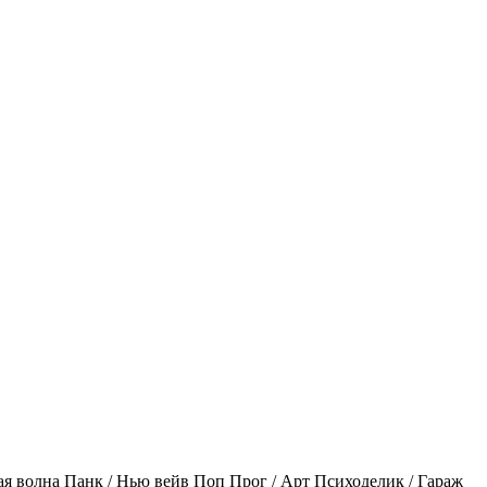
ая волна
Панк / Нью вейв
Поп
Прог / Арт
Психоделик / Гараж