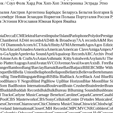
к / Соул
Фолк
Хард Рок
Хип-Хоп
Электроника
Эстрада
Этно
ралия
Австрия
Аргентина
Барбадос
Беларусь
Бельгия
Болгария
Б
сембург
Новая Зеландия
Норвегия
Польша
Португалия
Россия
Р
я
Эстония
Югославия
Южная Корея
Ямайка
ia
Decca
ECM
Elektra
Harvest
Impulse!
Island
Parlophone
Polydor
Prestig
 Chambers
4 AD
44 records
4AD
4th & Broadway
7A
A records
A&M Rec
 Of Diamonds
Acorn
ACT
Ada
Affinity
AFM
Aftermath
Agos
Agos Edizio
Alto
Alucard
Amadeo
America
American
American Clave
Amiga
Ampex
A
u-Ga
Apple
Aprelevka Sound
April
Aqualoop Records
ARC
Archiv Prod
Artone
Arts & Crafts
As
Astan
Asthmatic Kitty
Astralwerk
Asylum
At The
o Platter
Augogo
Aural
Avatar
AVCO
Avenue
Awal
Aware
Axis
B. Free
Ba
anger
Bamboo
Bang!
Barclay
Barsuk
Base
Basf
Batjazz
BBE
BCM
Be With
nquet
Bell
Bella Union
Bellaphon
Bellapon
Bellatrix
Bellevue
Bertelsmann
wn
Big Time
Billingsgate
Bingo
BIS
Bla Bla
Black Acre
Black And Blue
Bl
ood
Blanco Y Negro
Blind Pig
Blow Up
Blue Horizon
Blue Moon
Blue Si
Born Bad
Boston International
Boulevard
Brain Crusher
Brainfeeder
Bran
f
Buddah
Buddah Records
Buk
Bulk
Bureau B
Burning Sounds
Bushbran
d Tracks
Carlyne Music
Carnage Benelux
Caroline
Carpark
Carrere
Casabl
Pool
CBS Masterworks
CBS/Sony
Celluloid
Centre D'etudes Musicales
C
ess
Chevron
Chiaroscuro
Chic
Chimera Music
China
Chiswick
Chlodwig
eveland International
Closer
CMH Records
CMP
CMV
CNR
Cobblers
Cob
s
Columbia Odyssey
Commodore
Compost
Concept
Concert Hall
Concor