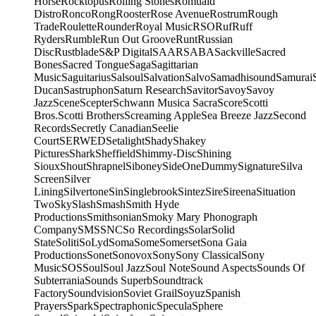
Horse
Rocktopus
Rolling Stones
Romuald
Distro
Ronco
Rong
Rooster
Rose Avenue
Rostrum
Rough
Trade
Roulette
Rounder
Royal Music
RSO
Ruf
Ruff
Ryders
Rumble
Run Out Groove
Runt
Russian
Disc
Rustblade
S&P Digital
SAAR
SABA
Sackville
Sacred
Bones
Sacred Tongue
Saga
Sagittarian
Music
Saguitarius
Salsoul
Salvation
Salvo
Samadhisound
Samurai
Ducan
Sastruphon
Saturn Research
Savitor
Savoy
Savoy
Jazz
Scene
Scepter
Schwann Musica Sacra
Score
Scotti
Bros.
Scotti Brothers
Screaming Apple
Sea Breeze Jazz
Second
Records
Secretly Canadian
Seelie
Court
SERWED
Setalight
Shady
Shakey
Pictures
Shark
Sheffield
Shimmy-Disc
Shining
Sioux
Shout
Shrapnel
Siboney
SideOneDummy
Signature
Silva
Screen
Silver
Lining
Silvertone
Sin
Singlebrook
Sintez
Sire
Sireena
Situation
Two
Sky
Slash
Smash
Smith Hyde
Productions
Smithsonian
Smoky Mary Phonograph
Company
SMS
SNC
So Recordings
Solar
Solid
State
Soliti
SoLyd
Soma
Some
Somerset
Sona Gaia
Productions
Sonet
Sonovox
Sony
Sony Classical
Sony
Music
SOS
Soul
Soul Jazz
Soul Note
Sound Aspects
Sounds Of
Subterrania
Sounds Superb
Soundtrack
Factory
Soundvision
Soviet Grail
Soyuz
Spanish
Prayers
Spark
Spectraphonic
Specula
Sphere