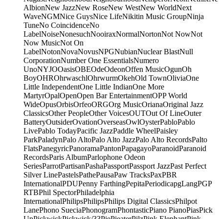
Albion
New Jazz
New Rose
New West
New World
Next
Wave
NGM
Nice Guys
Nice Life
Nikitin Music Group
Ninja
Tune
No Coincidence
No
Label
Noise
Nonesuch
Nooirax
Normal
Norton
Not Now
Not
Now Music
Not On
Label
Noton
Nova
Novus
NPG
Nubian
Nuclear Blast
Null
Corporation
Number One Essentials
Numero
Uno
NYJO
Oasis
OBE
Ode
Odeon
Offen Music
Ogun
Oh
Boy
OHR
Ohrwaschl
Ohrwurm
Okeh
Old Town
Olivia
One
Little Independent
One Little Indian
One More
Martyr
Opal
Open
Open Bar Entertainment
OPP World
Wide
Opus
Orbis
Orfeo
ORG
Org Music
Oriana
Original Jazz
Classics
Other People
Other Voices
OUT
Out Of Line
Outer
Battery
Outsider
Ovation
Overseas
Owl
Oyster
Pablo
Pablo
Live
Pablo Today
Pacific Jazz
Paddle Wheel
Paisley
Park
Paladyn
Palo Alto
Palo Alto Jazz
Palo Alto Records
Palto
Flats
Panegyric
Panorama
Panton
Papagayo
Paranoid
Paranoid
Records
Paris Album
Parlophone Odeon
Series
Parrot
Partisan
Pasha
Passport
Passport Jazz
Past Perfect
Silver Line
Pastels
Pathe
Pausa
Paw Tracks
Pax
PBR
International
PDU
Penny Farthing
Pepita
Periodica
pgLang
PGP
RTB
Phil Spector
Philadelphia
International
Philips
Philips
Philips Digital Classics
Philpot
Lane
Phono Suecia
Phonogram
Phontastic
Piano Piano
Pias
Pick
Up
Pickwick
Pickwick/33
Pie
Pieater
Pilz
Pink Elephant
Pink