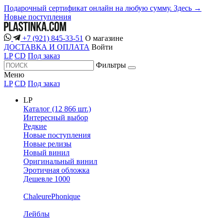
Подарочный сертификат онлайн на любую сумму. Здесь →
Новые поступления
+7 (921) 845-33-51
О магазине
ДОСТАВКА И ОПЛАТА
Войти
LP
CD
Под заказ
Фильтры
Меню
LP
CD
Под заказ
LP
Каталог (12 866 шт.)
Интересный выбор
Редкие
Новые поступления
Новые релизы
Новый винил
Оригинальный винил
Эротичная обложка
Дешевле 1000
ChaleurePhonique
Лейблы