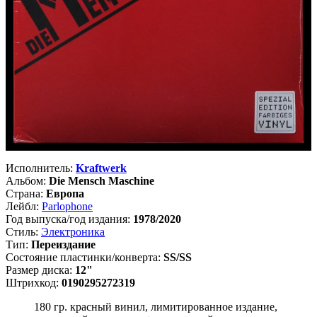
Исполнитель:
Kraftwerk
Альбом:
Die Mensch Maschine
Страна:
Европа
Лейбл:
Parlophone
Год выпуска/год издания:
1978/2020
Стиль:
Электроника
Тип:
Переиздание
Состояние пластинки/конверта:
SS/SS
Размер диска:
12"
Штрихкод:
0190295272319
180 гр. красный винил, лимитированное издание,