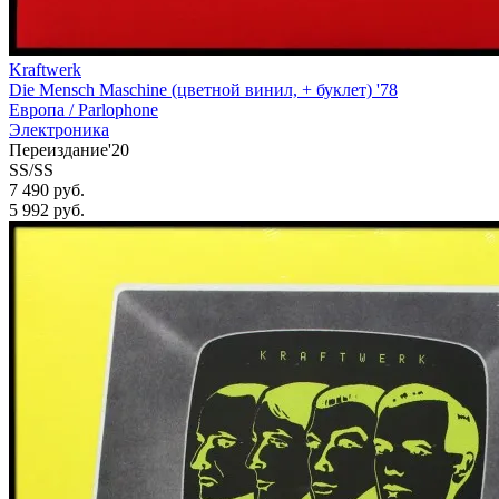
Kraftwerk
Die Mensch Maschine (цветной винил, + буклет) '78
Европа /
Parlophone
Электроника
Переиздание'20
SS/SS
7 490 руб.
5 992
руб.