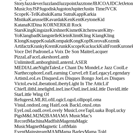
Story
Jazz4ever
Jazzland
Jazzpoint
Jazztone
JB
JCOA
JDC
Jet
Jeton
Music
Joy
JSP
Jugodisk
Jugoton
Jupiter
Justin Time
JVC
K
Scope
K-Tel
Kabuki
Kama Sutra
Kapp
Karkia
Mistika
Karussell
Kavardak
Ken
Kent
Keytone
Kid
Katana
KIDina KORNER
Kill Rock
Stars
King
Kingsize
Kirshner
Kismet
Kitchenware
Kitty-
Yo
Klangbad
Klangstelle
Klein
Klimt
Kling Klang
Kling
Klong
Knappe
Koala
Kompakt
Kong
Kopf
Korova
Kozmik
Artifactz
Kranky
Krem
Krunk
Kscope
Kuckuck
KultFront
Kurone
Voce Del Padrone
La Voix De Son Maitre
Lacquer
Pizza
LaFace
Lakeshore
Lamb
Unlimited
Lamborghini
Lantern
LASER
MEDIA
LateNightTales
Le Chant Du Monde
Le Jazz Cool
Le
Narthecophore
Leaf
Learning Curve
Left Ear
Legacy
Legendary
Artists
Leo
Les Disques
Les Disques Bongo Joe
Les Disques
Victo
Lewis
Liberation
Liberty
Light In The Attic
Lil'
Chief
Lilith
Limelight
Line
Line/OutLine
Link
Little David
Little
Star
Little Wing Of
Refugees
LMLR
Lofi
Logic
Logo
Lollipop
Loma
Vista
London
Long Hair
Look Back
Lotus
Lotus
Eye
Lou
Loud
Love
Lovely Music
LoveTap
Luaka Bop
Lucky
Pigs
M&L
M2
M2BA
MA
MA Music
Mac's
Record
Machina
Madfish
Magenta
Magic
Music
Magnet
Magnetic Loft
Main
Event
Mainstream
MAM
Mama Barley
Mama Told