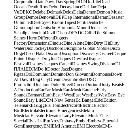
Corporation
Date
Dawn
DaySpring
DDD
De-Lite
Dead
Oceans
Death Row
Debut
Decaydance
Def Jam
Deja
Vu
DEKO
Delabel
Delmark
Delos
Delta
Demon
Demon Music
Group
Demos
Denovali
DEP
Dep International
Deram
Desaster
Unlimited
Destroyed Room Tapes
Detriti
Deutsche
Grammophon
Deutsche Harmonia Mundi
Deutscher
Schallplattenclub
Devil Discos
DFA
DGC
dh2
Die Stimme
Seines Herrn
Different
Diggers
Factory
Dimensions
Dindisc
Dine Alone
Dino
Dirty Hit
Dirty
Water
Disc Jockey
Dischord
Discipline Global Mobile
Disco
Doge
Disco Halal
Discom
Discophon
Discovery
Discreet
Disque
Pointu
Disques Dreyfus
Disques Dreyfus
Disques
Festival
Disques Jacques Canetti
Disques Swing
Division
DJ
ПЛАЩ
DJM
Do It
Doctor Jazz
Dogma
Rgaza
Dol
Dominion
Domino
Don Giovanni
Dormouse
Down
At Dawn
Drag City
Dream
Dreambrother
DSC
Production
Dualtone
Duke Street
Dureco
Durium
Dusty Beats
E
A Production
Ear
Ear Music
Ear-Music
Earache
Early
Sounds
Earmark
Earth
East / West
East West
EastWest
Easy Eye
Sound
Easy Life
ECM New Series
Ed Banger
Edel
Edition
Telemark
EG
Egg
Ela Ton
Electrecord
Electric
Electric
Bird
Electrola
Electronic Emergencies
Elektra
Musician
Elevator
Elevator Lady
Elevator Music
Elite
Special
Elvis Ltd
EmArcy
Embassy
Ember
Embryo
Emerald
Gem
Emergency
EMI
EMI America
EMI Electrola
EMI-