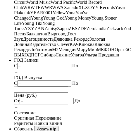
Circuit
World Music
World Pacific
World Record
Club
WRWTFWWR
WWA
Xanadu
XL
XO
Y
Y Records
Yasar
Plakcılık
YEAR0001
Yellow
Yona
You've
Changed
Young
Young God
Young Money
Young Stoner
Life
Young Tiki
Young
Turks
YZY
ZAN
Zapisy
Zappa
ZBS
ZDF
Zerolandia
Zickzack
Zod
Песня
Балкантон
Выргород
Гост
Звук
Драгоценность
Дядюшка Рекордс
Золотая
Долина
Издательство Clever
КАЧ
Клюква
Клюква
Рекордс
Лоботомия
М2
Мелодия
МируМир
МКФОН
Орфей
О
ВЫХОД
ПСГ
Сибирь
Сияние
Ультра
Ультра Продакшн
ГОД Записи
С
|
По
ГОД Выпуска
С
|
По
Цена (руб.)
От
|
До
Состояние
Оригинал
Переиздание
Раритеты
Новый винил
Сбросить
Искать в lp