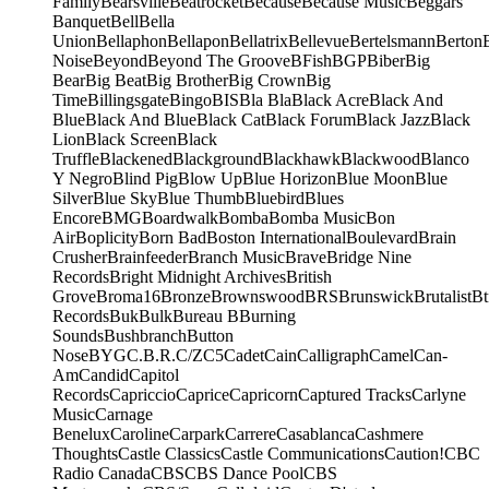
Family
Bearsville
Beatrocket
Because
Because Music
Beggars
Banquet
Bell
Bella
Union
Bellaphon
Bellapon
Bellatrix
Bellevue
Bertelsmann
Berton
Noise
Beyond
Beyond The Groove
BFish
BGP
Biber
Big
Bear
Big Beat
Big Brother
Big Crown
Big
Time
Billingsgate
Bingo
BIS
Bla Bla
Black Acre
Black And
Blue
Black And Blue
Black Cat
Black Forum
Black Jazz
Black
Lion
Black Screen
Black
Truffle
Blackened
Blackground
Blackhawk
Blackwood
Blanco
Y Negro
Blind Pig
Blow Up
Blue Horizon
Blue Moon
Blue
Silver
Blue Sky
Blue Thumb
Bluebird
Blues
Encore
BMG
Boardwalk
Bomba
Bomba Music
Bon
Air
Boplicity
Born Bad
Boston International
Boulevard
Brain
Crusher
Brainfeeder
Branch Music
Brave
Bridge Nine
Records
Bright Midnight Archives
British
Grove
Broma16
Bronze
Brownswood
BRS
Brunswick
Brutalist
Bt
Records
Buk
Bulk
Bureau B
Burning
Sounds
Bushbranch
Button
Nose
BYG
C.B.R.
C/Z
C5
Cadet
Cain
Calligraph
Camel
Can-
Am
Candid
Capitol
Records
Capriccio
Caprice
Capricorn
Captured Tracks
Carlyne
Music
Carnage
Benelux
Caroline
Carpark
Carrere
Casablanca
Cashmere
Thoughts
Castle Classics
Castle Communications
Caution!
CBC
Radio Canada
CBS
CBS Dance Pool
CBS