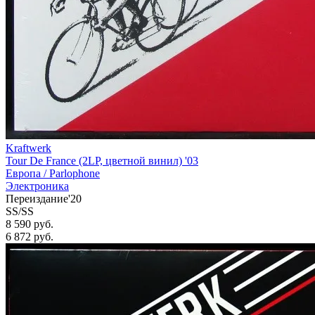
Kraftwerk
Tour De France (2LP, цветной винил) '03
Европа /
Parlophone
Электроника
Переиздание'20
SS/SS
8 590 руб.
6 872
руб.