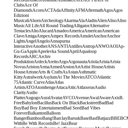
Clubs
Ace Of
Diamonds
Acorn
ACT
Ada
Affinity
AFM
Aftermath
Agos
Agos
Edizioni
Musicali
Ahorn
Aircheology
Akarma
Ala
Aladin
Alien
Aliso
Aliso
Music
All Life
All Round Trading
Alligator
Alternative
Tentacles
Alto
Alucard
Amadeo
America
American
American
Clave
Amiga
Ampex
Ampex Records
Amulet
Anchor
Anchor
Lights
Angel
Angelo
Annapurna
Interactive
Another
ANS
ANTI
Antilles
Antrop
ANWO
AOI
Ap-
Gu-Ga
Apple
Aprelevka Sound
April
Aqualoop
Records
ARC
Archiv
Produktion
Ardeck
Areito
Argo
Argonauta
Ariola
Arista
Arista
Novus
Ariston
Arma
Armed
Arston
Art
Artist House
Artists
House
Artone
Arts & Crafts
As
Astan
Asthmatic
Kitty
Astralwerk
Asylum
At The Movies
ATCO
Atlantic
75
Atlantic Curve
Atlas
Atlas
Artists
ATO
Atomhenge
Attaca
Attic
Attlaxeras
Audio
Clarity
Audio
Platter
Augogo
Aural
Avatar
AVCO
Avenue
Awal
Aware
Axis
B.
Free
Babylon
Bacillus
Back On Black
Backstreet
Bad
Bad
Boy
Bad Boy Entertainment
Bad Seed
Bad Vibes
Forever
Balkanton
Balloon
Banger
Bamboo
Bang!
Barclay
Barsuk
Base
Basf
Batjazz
BBE
BC
With
Be With Records
Be! Jazz
Bear