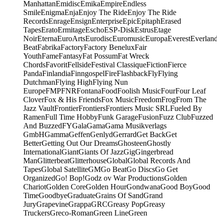
Manhattan
Emidisc
Emika
Empire
Endless
Smile
Enigma
Enja
Enjoy The Ride
Enjoy The Ride
Records
Enrage
Ensign
Enterprise
Epic
Epitaph
Erased
Tapes
Erato
Ermitage
Escho
ESP-Disk
Estrus
Etage
Noir
Eterna
EuroArts
Eurodisc
Euromusic
Europa
Everest
Everlan
Beat
Fabrika
Factory
Factory Benelux
Fair
Youth
Fame
Fantasy
Fat Possum
Fat Wreck
Chords
Favorit
Fellside
Festival Classique
Fiction
Fierce
Panda
Finlandia
Finngospel
Fire
Flashback
Fly
Flying
Dutchman
Flying High
Flying Nun
Europe
FMP
FNR
Fontana
Food
Foolish Music
Four
Four Leaf
Clover
Fox & His Friends
Fox Music
Freedom
Frog
From The
Jazz Vault
Frontier
Frontiers
Frontiers Music SRL
Fueled By
Ramen
Full Time Hobby
Funk Garage
Fusion
Fuzz Club
Fuzzed
And Buzzed
FY
Gala
Gama
Gama Musikverlags
GmbH
Gamma
Geffen
Genlyd
Gerrard
Get Back
Get
Better
Getting Out Our Dreams
Ghosteen
Ghostly
International
Giant
Giants Of Jazz
Gig
Gingerbread
Man
Glitterbeat
Glitterhouse
Global
Global Records And
Tapes
Global Satellite
GM
Go Beat
Go Discs
Go Get
Organized
Go! Bop!
Godz ov War Productions
Golden
Chariot
Golden Core
Golden Hour
Gondwana
Good Boy
Good
Time
Goodbye
Graduate
Grains Of Sand
Grand
Jury
Grapevine
Grappa
GRC
Greasy Pop
Greasy
Truckers
Greco-Roman
Green Line
Green