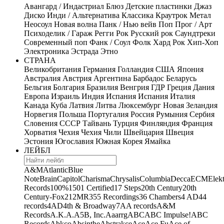
Авангард / Индастриал
Блюз
Детские пластинки
Джаз
Диско
Инди / Альтернатива
Классика
Краутрок
Метал
Неосоул
Новая волна
Панк / Нью вейв
Поп
Прог / Арт
Психоделик / Гараж
Регги
Рок
Русский рок
Саундтреки
Современный поп
Фанк / Соул
Фолк
Хард Рок
Хип-Хоп
Электроника
Эстрада
Этно
СТРАНА
Великобритания
Германия
Голландия
США
Япония
Австралия
Австрия
Аргентина
Барбадос
Беларусь
Бельгия
Болгария
Бразилия
Венгрия
ГДР
Греция
Дания
Европа
Израиль
Индия
Испания
Испания
Италия
Канада
Куба
Латвия
Литва
Люксембург
Новая Зеландия
Норвегия
Польша
Португалия
Россия
Румыния
Сербия
Словения
СССР
Тайвань
Турция
Финляндия
Франция
Хорватия
Чехия
Чехия
Чили
Швейцария
Швеция
Эстония
Югославия
Южная Корея
Ямайка
ЛЕЙБЛ
A&M
Atlantic
Blue
Note
Brain
Capitol
Charisma
Chrysalis
Columbia
Decca
ECM
Elek
Records
100%
1501 Certified
17 Steps
20th Century
20th
Century-Fox
21
2MR
355 Recordings
36 Chambers
4 AD
44
records
4AD
4th & Broadway
7A
A records
A&M
Records
A.K.A.
A5B, Inc.
Aaarrg
ABC
ABC Impulse!
ABC
Records
Abkco
Absinthe
Abstrakce
Ace
Ace Fu
Ace of