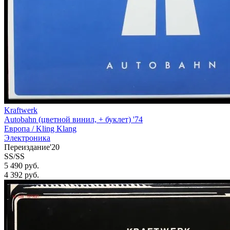
Kraftwerk
Autobahn (цветной винил, + буклет) '74
Европа /
Kling Klang
Электроника
Переиздание'20
SS/SS
5 490 руб.
4 392
руб.