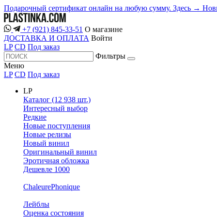
Подарочный сертификат онлайн на любую сумму. Здесь →
Нов
+7 (921) 845-33-51
О магазине
ДОСТАВКА И ОПЛАТА
Войти
LP
CD
Под заказ
Фильтры
Меню
LP
CD
Под заказ
LP
Каталог (12 938 шт.)
Интересный выбор
Редкие
Новые поступления
Новые релизы
Новый винил
Оригинальный винил
Эротичная обложка
Дешевле 1000
ChaleurePhonique
Лейблы
Оценка состояния