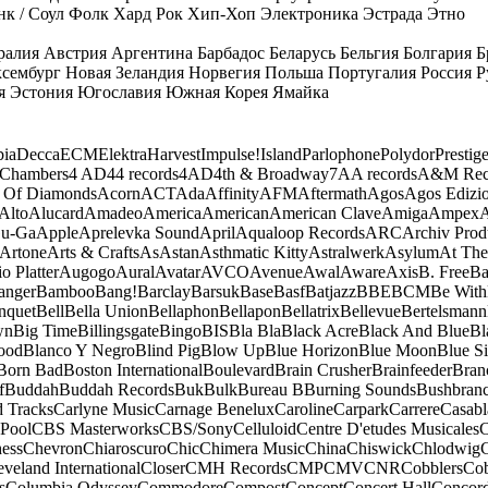
к / Соул
Фолк
Хард Рок
Хип-Хоп
Электроника
Эстрада
Этно
ралия
Австрия
Аргентина
Барбадос
Беларусь
Бельгия
Болгария
Б
сембург
Новая Зеландия
Норвегия
Польша
Португалия
Россия
Р
я
Эстония
Югославия
Южная Корея
Ямайка
ia
Decca
ECM
Elektra
Harvest
Impulse!
Island
Parlophone
Polydor
Prestig
 Chambers
4 AD
44 records
4AD
4th & Broadway
7A
A records
A&M Rec
 Of Diamonds
Acorn
ACT
Ada
Affinity
AFM
Aftermath
Agos
Agos Edizio
Alto
Alucard
Amadeo
America
American
American Clave
Amiga
Ampex
A
u-Ga
Apple
Aprelevka Sound
April
Aqualoop Records
ARC
Archiv Prod
Artone
Arts & Crafts
As
Astan
Asthmatic Kitty
Astralwerk
Asylum
At The
o Platter
Augogo
Aural
Avatar
AVCO
Avenue
Awal
Aware
Axis
B. Free
Ba
anger
Bamboo
Bang!
Barclay
Barsuk
Base
Basf
Batjazz
BBE
BCM
Be With
nquet
Bell
Bella Union
Bellaphon
Bellapon
Bellatrix
Bellevue
Bertelsmann
wn
Big Time
Billingsgate
Bingo
BIS
Bla Bla
Black Acre
Black And Blue
Bl
ood
Blanco Y Negro
Blind Pig
Blow Up
Blue Horizon
Blue Moon
Blue Si
Born Bad
Boston International
Boulevard
Brain Crusher
Brainfeeder
Bran
f
Buddah
Buddah Records
Buk
Bulk
Bureau B
Burning Sounds
Bushbran
d Tracks
Carlyne Music
Carnage Benelux
Caroline
Carpark
Carrere
Casabl
Pool
CBS Masterworks
CBS/Sony
Celluloid
Centre D'etudes Musicales
C
ess
Chevron
Chiaroscuro
Chic
Chimera Music
China
Chiswick
Chlodwig
eveland International
Closer
CMH Records
CMP
CMV
CNR
Cobblers
Cob
s
Columbia Odyssey
Commodore
Compost
Concept
Concert Hall
Concor