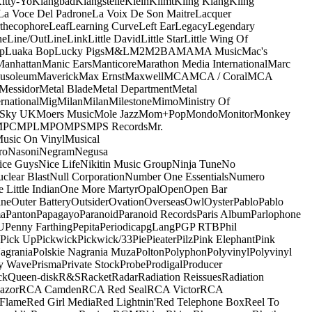
itty-Yo
Klangbad
Klangstelle
Klein
Klimt
Kling Klang
Kling
La Voce Del Padrone
La Voix De Son Maitre
Lacquer
thecophore
Leaf
Learning Curve
Left Ear
Legacy
Legendary
ne
Line/OutLine
Link
Little David
Little Star
Little Wing Of
p
Luaka Bop
Lucky Pigs
M&L
M2
M2BA
MA
MA Music
Mac's
Manhattan
Manic Ears
Manticore
Marathon Media International
Marc
usoleum
Maverick
Max Ernst
Maxwell
MCA
MCA / Coral
MCA
Messidor
Metal Blade
Metal Department
Metal
rnational
Mig
Milan
Milan
Milestone
Mimo
Ministry Of
 Sky UK
Moers Music
Mole Jazz
Mom+Pop
Mondo
Monitor
Monkey
MPC
MPL
MPO
MPS
MPS Records
Mr.
usic On Vinyl
Musical
ro
Nasoni
Negram
Negusa
ice Guys
Nice Life
Nikitin Music Group
Ninja Tune
No
clear Blast
Null Corporation
Number One Essentials
Numero
 Little Indian
One More Martyr
Opal
Open
Open Bar
ine
Outer Battery
Outsider
Ovation
Overseas
Owl
Oyster
Pablo
Pablo
ma
Panton
Papagayo
Paranoid
Paranoid Records
Paris Album
Parlophone
U
Penny Farthing
Pepita
Periodica
pgLang
PGP RTB
Phil
Pick Up
Pickwick
Pickwick/33
Pie
Pieater
Pilz
Pink Elephant
Pink
agrania
Polskie Nagrania Muza
Polton
Polyphon
Polyvinyl
Polyvinyl
y Wave
Prisma
Private Stock
Probe
Prodigal
Producer
ck
Queen-disk
R&S
Racket
Radar
Radiation Reissues
Radiation
azor
RCA Camden
RCA Red Seal
RCA Victor
RCA
Flame
Red Girl Media
Red Lightnin'
Red Telephone Box
Reel To