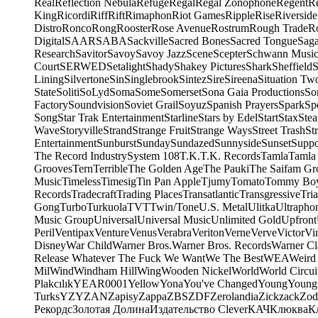
Real
Reflection Nebula
Refuge
Regal
Regal Zonophone
Regent
R
King
Ricordi
Riff
Rift
Rimaphon
Riot Games
Ripple
Rise
Riverside
Distro
Ronco
Rong
Rooster
Rose Avenue
Rostrum
Rough Trade
Ro
Digital
SAAR
SABA
Sackville
Sacred Bones
Sacred Tongue
Sag
Research
Savitor
Savoy
Savoy Jazz
Scene
Scepter
Schwann Music
Court
SERWED
Setalight
Shady
Shakey Pictures
Shark
Sheffield
S
Lining
Silvertone
Sin
Singlebrook
Sintez
Sire
Sireena
Situation Tw
State
Soliti
SoLyd
Soma
Some
Somerset
Sona Gaia Productions
So
Factory
Soundvision
Soviet Grail
Soyuz
Spanish Prayers
Spark
Sp
Song
Star Trak Entertainment
Starline
Stars by Edel
Start
Stax
Ste
Wave
Storyville
Strand
Strange Fruit
Strange Ways
Street Trash
St
Entertainment
Sunburst
Sunday
Sundazed
Sunnyside
Sunset
Suppo
The Record Industry
System 108
T.K.
T.K. Records
Tamla
Tamla
Grooves
Tern
Terrible
The Golden Age
The Pauki
The Saifam Gr
Music
Timeless
Timesig
Tin Pan Apple
Tjumy
Tomato
Tommy Bo
Records
Tradecraft
Trading Places
Transatlantic
Transgressive
Tri
Gong
Turbo
Turkuola
TVT
Twin/Tone
U.S. Metal
Ulitka
Ultrapho
Music Group
Universal
Universal Music
Unlimited Gold
Upfront
Peril
Ventipax
Venture
Venus
Verabra
Veriton
Verne
Verve
Victor
Vi
Disney
War Child
Warner Bros.
Warner Bros. Records
Warner Cl
Release Whatever The Fuck We Want
We The Best
WEA
Weird
Mil
Wind
Windham Hill
Wing
Wooden Nickel
World
World Circui
Plakcılık
YEAR0001
Yellow
Yona
You've Changed
Young
Young
Turks
YZY
ZAN
Zapisy
Zappa
ZBS
ZDF
Zerolandia
Zickzack
Zod
Рекордс
Золотая Долина
Издательство Clever
КАЧ
Клюква
К