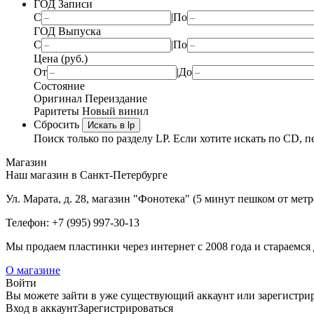
ГОД Записи
С
|
По
ГОД Выпуска
С
|
По
Цена (руб.)
От
|
До
Состояние
Оригинал
Переиздание
Раритеты
Новый винил
Сбросить
Искать в lp
Поиск только по разделу LP. Если хотите искать по CD, п
Магазин
Наш магазин в Санкт-Петербурге
Ул. Марата, д. 28, магазин "Фонотека" (5 минут пешком от мет
Телефон: +7 (995) 997-30-13
Мы продаем пластинки через интернет c 2008 года и стараемся 
О магазине
Войти
Вы можете зайти в уже существующий аккаунт или зарегистриро
Вход
в аккаунт
Зарегистрироваться