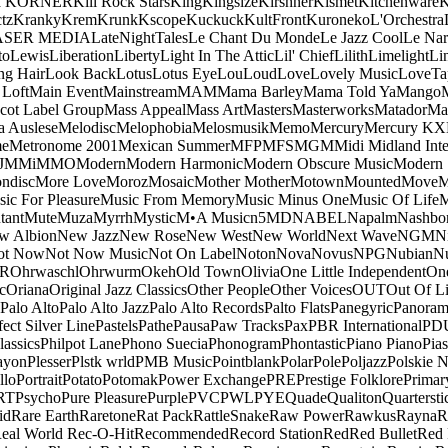
a KORNER
Kill Rock Stars
King
Kingsize
Kirshner
Kismet
Kitchenware
K
tz
Kranky
Krem
Krunk
Kscope
Kuckuck
KultFront
Kuroneko
L'Orchestra
ASER MEDIA
LateNightTales
Le Chant Du Monde
Le Jazz Cool
Le Nar
to
Lewis
Liberation
Liberty
Light In The Attic
Lil' Chief
Lilith
Limelight
Li
ng Hair
Look Back
Lotus
Lotus Eye
Lou
Loud
Love
Lovely Music
LoveTa
 Loft
Main Event
Mainstream
MAM
Mama Barley
Mama Told Ya
Mango
cot Label Group
Mass Appeal
Mass Art
Masters
Masterworks
Matador
Ma
a Auslese
Melodisc
Melophobia
Melosmusik
Memo
Mercury
Mercury KX
me
Metronome 2001
Mexican Summer
MFP
MFS
MGM
Midi
Midland Inte
J
MMi
MMO
Modern
Modern Harmonic
Modern Obscure Music
Modern
ndisc
More Love
Moroz
Mosaic
Mother Mother
Motown
Mounted
Move
ic For Pleasure
Music From Memory
Music Minus One
Music Of Life
M
tant
Mute
Muza
Myrrh
Mystic
M•A Music
n5MD
NABEL
Napalm
Nashbo
w Albion
New Jazz
New Rose
New West
New World
Next Wave
NGM
N
ot Now
Not Now Music
Not On Label
Noton
Nova
Novus
NPG
Nubian
Nu
R
Ohrwaschl
Ohrwurm
Okeh
Old Town
Olivia
One Little Independent
One
c
Oriana
Original Jazz Classics
Other People
Other Voices
OUT
Out Of L
Palo Alto
Palo Alto Jazz
Palo Alto Records
Palto Flats
Panegyric
Panora
fect Silver Line
Pastels
Pathe
Pausa
Paw Tracks
Pax
PBR International
PD
lassics
Philpot Lane
Phono Suecia
Phonogram
Phontastic
Piano Piano
Pias
ayon
Plesser
Plstk wrld
PMB Music
Pointblank
Polar
Pole
Poljazz
Polskie N
llo
Portrait
Potato
Potomak
Power Exchange
PRE
Prestige Folklore
Primar
RT
Psycho
Pure Pleasure
Purple
PVC
PWL
PYE
Quade
Qualiton
Quartersti
id
Rare Earth
Raretone
Rat Pack
RattleSnake
Raw Power
Rawkus
Rayna
R
eal World
Rec-O-Hit
Recommended
Record Station
Red
Red Bullet
Red 