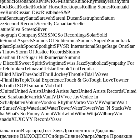
epublic
Resonance
Review
RGM
Rhino
Rhino
Rhymesayers
Rhythm
RockBeat
Rocket
Rockin' Horse
Rocktopus
Rolling Stones
Romuald
ove
Runt
Russian Disc
Rustblade
S&P
rai
Sanctuary
Santa
Saravah
Sareni Ducan
Sastruphon
Saturn
azz
Second Records
Secretly Canadian
Seelie
ature
Silva Screen
Silver
onograph Company
SMS
SNC
So Recordings
Solar
Solid
te
Sound Aspects
Sounds Of Subterrania
Sounds Superb
Soundtrack
plasc
Splash
Spoon
Spotlight
SPV
SR International
Stage
Stage One
Star
s Throw
Storm Of Justice Records
Stormy
darshan Disc
Sugar Hill
Sumerian
Summit
 Discofil
Sweet Spirit
Swingtime
Swiss Jazz
Symbolica
Sympathy For
c
Telefunken
Telmavar
Telstar
Temple
Tent
Tequila
 Blind Mice
Threshold
Thrill Jockey
Throttle
Tidal Waves
-FinnHits
Topic
Total Experience
Touch & Go
Tough Love
Towner
ts
Truth
TSOP
Tsunami Mob
Tuff
z
United
United Artists
United Artists Jazz
United Artists Records
United
ese Sarabande
Varrick
Vault
VDV
Vee Jay
Venice In
Schallplatten
Volume
Voodoo Rhythm
Vortex
Vox
VP
Wagram
Walt
r Sunset
Warp
Waterland
WaterTower
WaterTower
Wax 'N Stacks
We
hat
What's So Funny About
Whirlwind
Wifon
Wiiija
Wilbury
Win
anadu
XL
XO
Y
Y Records
Yasar
Балкантон
Выргород
Гост Звук
Драгоценность
Дядюшка
тделение ВЫХОД
ПСГ
Сибирь
Сияние
Ультра
Ультра Продакшн