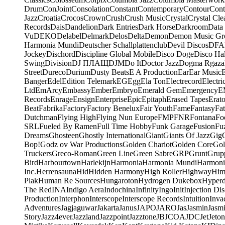
Drum
ConJoint
Consolation
Constant
Contemporary
Contour
Cont
Jazz
Croatia
Crocos
Crown
Crush
Crush Music
Crystal
Crystal Cle
Records
Dais
Dandelion
Dark Entries
Dark Horse
Darkroom
Data
Vu
DEKO
Delabel
Delmark
Delos
Delta
Demon
Demon Music Gr
Harmonia Mundi
Deutscher Schallplattenclub
Devil Discos
DFA
Jockey
Dischord
Discipline Global Mobile
Disco Doge
Disco Hal
Swing
Division
DJ ПЛАЩ
DJM
Do It
Doctor Jazz
Dogma Rgaza
Street
Dureco
Durium
Dusty Beats
E A Production
Ear
Ear Music
Banger
Edel
Edition Telemark
EG
Egg
Ela Ton
Electrecord
Electri
Ltd
EmArcy
Embassy
Ember
Embryo
Emerald Gem
Emergency
E
Records
Enrage
Ensign
Enterprise
Epic
Epitaph
Erased Tapes
Erat
Beat
Fabrika
Factory
Factory Benelux
Fair Youth
Fame
Fantasy
Fa
Dutchman
Flying High
Flying Nun Europe
FMP
FNR
Fontana
Fo
SRL
Fueled By Ramen
Full Time Hobby
Funk Garage
Fusion
Fu
Dreams
Ghosteen
Ghostly International
Giant
Giants Of Jazz
Gig
Bop!
Godz ov War Productions
Golden Chariot
Golden Core
Gol
Truckers
Greco-Roman
Green Line
Green Sabre
GRP
Grunt
Grupp
Bird
Harbourtown
Harlekijn
Harmonia
Harmonia Mundi
Harmoni
Inc.
Herrensauna
Hid
Hidden Harmony
High Roller
Highway
Him
Plak
Human Re Sources
Hungaroton
Hydrogen Dukebox
Hyper
The Red
INA
Indigo Aera
Indochina
Infinity
Ingo
Init
Injection Di
Production
Interphon
Interscope
Interscope Records
Intuition
Inva
Adventures
Jagjaguwar
Jakarta
Janus
JAPO
JARO
Jas
Jasmin
Jasm
Story
Jazz4ever
Jazzland
Jazzpoint
Jazztone
JB
JCOA
JDC
Jet
Jeton