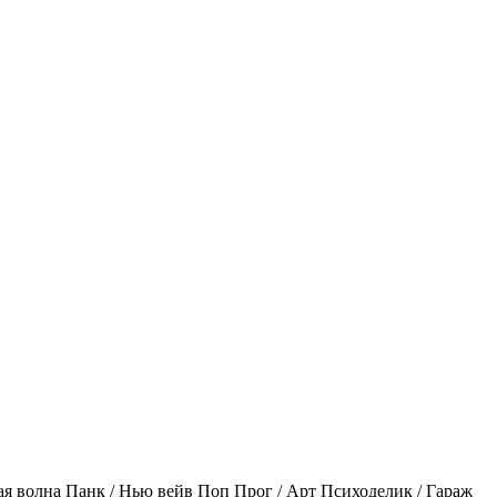
ая волна
Панк / Нью вейв
Поп
Прог / Арт
Психоделик / Гараж