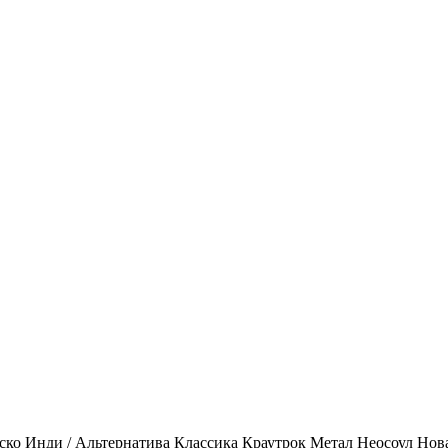
ско
Инди / Альтернатива
Классика
Краутрок
Метал
Неосоул
Нов