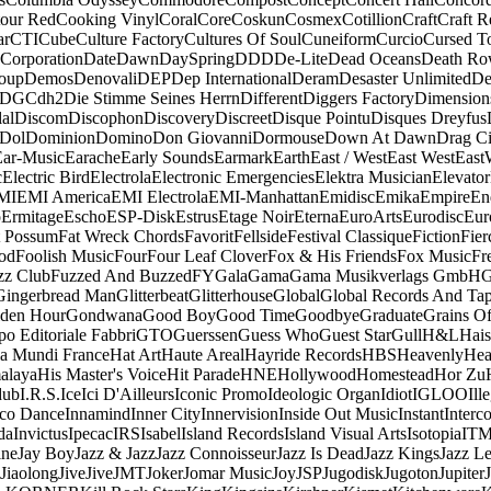
our Red
Cooking Vinyl
Coral
Core
Coskun
Cosmex
Cotillion
Craft
Craft R
ar
CTI
Cube
Culture Factory
Cultures Of Soul
Cuneiform
Curcio
Cursed T
 Corporation
Date
Dawn
DaySpring
DDD
De-Lite
Dead Oceans
Death R
oup
Demos
Denovali
DEP
Dep International
Deram
Desaster Unlimited
De
DGC
dh2
Die Stimme Seines Herrn
Different
Diggers Factory
Dimension
al
Discom
Discophon
Discovery
Discreet
Disque Pointu
Disques Dreyfus
Dol
Dominion
Domino
Don Giovanni
Dormouse
Down At Dawn
Drag Ci
Ear-Music
Earache
Early Sounds
Earmark
Earth
East / West
East West
East
c
Electric Bird
Electrola
Electronic Emergencies
Elektra Musician
Elevator
MI
EMI America
EMI Electrola
EMI-Manhattan
Emidisc
Emika
Empire
En
o
Ermitage
Escho
ESP-Disk
Estrus
Etage Noir
Eterna
EuroArts
Eurodisc
Eur
t Possum
Fat Wreck Chords
Favorit
Fellside
Festival Classique
Fiction
Fier
od
Foolish Music
Four
Four Leaf Clover
Fox & His Friends
Fox Music
Fr
zz Club
Fuzzed And Buzzed
FY
Gala
Gama
Gama Musikverlags GmbH
Gingerbread Man
Glitterbeat
Glitterhouse
Global
Global Records And Ta
den Hour
Gondwana
Good Boy
Good Time
Goodbye
Graduate
Grains O
o Editoriale Fabbri
GTO
Guerssen
Guess Who
Guest Star
Gull
H&L
Hais
a Mundi France
Hat Art
Haute Areal
Hayride Records
HBS
Heavenly
Hea
alaya
His Master's Voice
Hit Parade
HNE
Hollywood
Homestead
Hor Zu
dub
I.R.S.
Ice
Ici D'Ailleurs
Iconic Promo
Ideologic Organ
Idiot
IGLOO
Ill
sco Dance
Innamind
Inner City
Innervision
Inside Out Music
Instant
Interc
da
Invictus
Ipecac
IRS
Isabel
Island Records
Island Visual Arts
Isotopia
IT
ine
Jay Boy
Jazz & Jazz
Jazz Connoisseur
Jazz Is Dead
Jazz Kings
Jazz L
Jiaolong
Jive
Jive
JMT
Joker
Jomar Music
Joy
JSP
Jugodisk
Jugoton
Jupiter