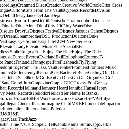
ecordings
Crammed Discs
Creation
Creative World
Creole
Criss Cross
ongue
Curtom
Cuts From The Vaults
Cypress Records
D:vision
ow
Debut
Decaydance
Def Jam
Deja
stroyed Room Tapes
Detriti
Deutsche Grammophon
Deutsche
s
Dindisc
Dine Alone
Dino
Dirty Hit
Dirty Water
Disc
Disques Dreyfus
Disques Festival
Disques Jacques Canetti
Disques
ty
Dream
Dreambrother
DSC Production
Dualtone
Duke
West
Easy Eye Sound
Easy Life
ECM New Series
Ed
Elevator Lady
Elevator Music
Elite Special
Elvis
dless Smile
Enigma
Enja
Enjoy The Ride
Enjoy The Ride
omusic
Europa
Everest
Everland
Exil
Exilophone
Extreme
F-
ce Panda
Finlandia
Finngospel
Fire
Flashback
Fly
Flying
eedom
Frog
From The Jazz Vault
Frontier
Frontiers
Frontiers Music
Gamma
Geffen
Genlyd
Gerrard
Get Back
Get Better
Getting Out Our
pes
Global Satellite
GM
Go Beat
Go Discs
Go Get Organized
Go!
f Sand
Grand Jury
Grapevine
Grappa
GRC
Greasy Pop
Greasy
han Records
Hallmark
Hammer Heart
Hannibal
Hansa
Happy
vy Metal Records
Heliodor
Hellcat
Her Name Is Banks,
Horizon
Horzu
Hot
Hot Wax
Houseworks
HoZac
HSPVA
Hulya
egal
Illegal Cinema
Illusion
Imagine Club
IMKER
Immediate
Impact
In
ord
International
International Polydor
M
J
J&R
J&R
egacy
Jazz Track
Jazz-
Justin Time
JVC
K Scope
K-Tel
Kabuki
Kama Sutra
Kapp
Karkia