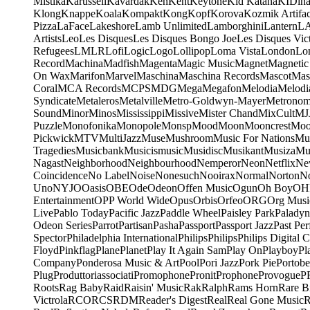
Mistika
Karussell
Kavardak
Ken
Kent
Keytone
Kid Katana
KIDin
Klong
Knappe
Koala
Kompakt
Kong
Kopf
Korova
Kozmik Artifac
Pizza
LaFace
Lakeshore
Lamb Unlimited
Lamborghini
Lantern
L
Artists
Leo
Les Disques
Les Disques Bongo Joe
Les Disques Vic
Refugees
LMLR
Lofi
Logic
Logo
Lollipop
Loma Vista
London
Lo
Record
Machina
Madfish
Magenta
Magic Music
Magnet
Magnetic
On Wax
Marifon
Marvel
Maschina
Maschina Records
Mascot
Mas
Coral
MCA Records
MCPS
MDG
Mega
Megafon
Melodia
Melodi
Syndicate
Metaleros
Metalville
Metro-Goldwyn-Mayer
Metrono
Sound
Minor
Minos
Mississippi
Missive
Mister Chand
MixCult
MJ
Puzzle
Monofonika
Monopole
Monsp
Mood
Moon
Mooncrest
Moo
Pickwick
MTV
MultiJazz
Muse
Mushroom
Music For Nations
Mus
Tragedies
Musicbank
Musicismusic
Musidisc
Musikant
Musiza
Mu
Nagast
Neighborhood
Neighbourhood
Nemperor
Neon
Netflix
Ne
Coincidence
No Label
Noise
Nonesuch
Nooirax
Normal
Norton
N
Uno
NYJO
Oasis
OBE
Ode
Odeon
Offen Music
Ogun
Oh Boy
OH
Entertainment
OPP World Wide
Opus
Orbis
Orfeo
ORG
Org Musi
Live
Pablo Today
Pacific Jazz
Paddle Wheel
Paisley Park
Paladyn
Odeon Series
Parrot
Partisan
Pasha
Passport
Passport Jazz
Past Per
Spector
Philadelphia International
Philips
Philips
Philips Digital C
Floyd
Pinkflag
Plane
Planet
Play It Again Sam
Play On
Playboy
Pl
Company
Ponderosa Music & Art
Pool
Pori Jazz
Pork Pie
Portobe
Plug
Produttoriassociati
Promophone
Pronit
Prophone
Provogue
P
Roots
Rag Baby
Raid
Raisin' Music
Rak
Ralph
Rams Horn
Rare B
Victrola
RCO
RCS
RDM
Reader's Digest
Real
Real Gone Music
R