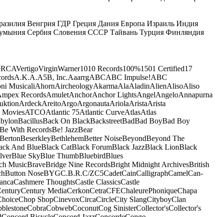
разилия
Венгрия
ГДР
Греция
Дания
Европа
Израиль
Индия
умыния
Сербия
Словения
СССР
Тайвань
Турция
Финляндия
e
RCA
Vertigo
Virgin
Warner
10
10 Records
100%
1501 Certified
17
ords
A.K.A.
A5B, Inc.
Aaarrg
ABC
ABC Impulse!
ABC
ni Musicali
Ahorn
Aircheology
Akarma
Ala
Aladin
Alien
Aliso
Aliso
mpex Records
Amulet
Anchor
Anchor Lights
Angel
Angelo
Annapurna
uktion
Ardeck
Areito
Argo
Argonauta
Ariola
Arista
Arista
 Movies
ATCO
Atlantic 75
Atlantic Curve
Atlas
Atlas
bylon
Bacillus
Back On Black
Backstreet
Bad
Bad Boy
Bad Boy
Be With Records
Be! Jazz
Bear
Berton
Beserkley
Bethlehem
Better Noise
Beyond
Beyond The
ack And Blue
Black Cat
Black Forum
Black Jazz
Black Lion
Black
lver
Blue Sky
Blue Thumb
Bluebird
Blues
ch Music
Brave
Bridge Nine Records
Bright Midnight Archives
British
ch
Button Nose
BYG
C.B.R.
C/Z
C5
Cadet
Cain
Calligraph
Camel
Can-
anca
Cashmere Thoughts
Castle Classics
Castle
entury
Century Media
Cerkon
Cetra
CFE
ChaleurePhonique
Chapa
Choice
Chop Shop
Cinevox
Circa
Circle
City Slang
Cityboy
Clan
blestone
Cobra
Cobweb
Coconut
Cog Sinister
Collector's
Collector's
d
Concord Bicycle
Concord Jazz
Concorde
Congo