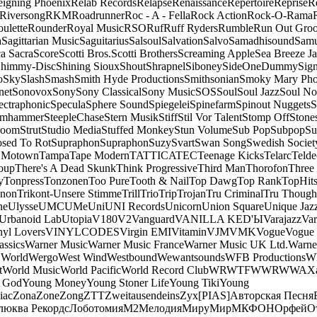
eigning Phoenix
Relab Records
Relapse
Renaissance
Repertoire
Reprise
R
Riversong
RKM
Roadrunner
Roc - A - Fella
Rock Action
Rock-O-Rama
ulette
Rounder
Royal Music
RSO
Ruf
Ruff Ryders
Rumble
Run Out Gro
a
Sagittarian Music
Saguitarius
Salsoul
Salvation
Salvo
Samadhisound
Samu
a Sacra
Score
Scotti Bros.
Scotti Brothers
Screaming Apple
Sea Breeze J
himmy-Disc
Shining Sioux
Shout
Shrapnel
Siboney
SideOneDummy
Sign
o
Sky
Slash
Smash
Smith Hyde Productions
Smithsonian
Smoky Mary Ph
net
Sonovox
Sony
Sony Classical
Sony Music
SOS
Soul
Soul Jazz
Soul No
ectraphonic
Specula
Sphere Sound
Spiegelei
Spinefarm
Spinout Nuggets
S
amhammer
SteepleChase
Stern Musik
Stiff
Stil Vor Talent
Stomp Off
Stone
room
Strut
Studio Media
Stuffed Monkey
Stun Volume
Sub Pop
Subpop
Su
sed To Rot
Supraphon
Supraphon
Suzy
Svart
Swan Song
Swedish Society
 Motown
Tampa
Tape Modern
TATTICA
TEC
Teenage Kicks
Telarc
Telde
oup
There's A Dead Skunk
Think Progressive
Third Man
Thorofon
Three
y
Tonpress
Tonzonen
Too Pure
Tooth & Nail
Top Dawg
Top Rank
TopHits
anon
Trikont-Unsere Stimme
Trill
Trio
Trip
Trojan
Tru Criminal
Tru Though
ne
Ulysse
UMC
UMe
Uni
UNI Records
Unicorn
Union Square
Unique Jaz
Urbanoid Lab
Utopia
V180
V2
Vanguard
VANILLA KED'Ы
Varajazz
Var
nyl Lovers
VINYLCODES
Virgin EMI
Vitamin
VJM
VMK
Vogue
Vogue 
assics
Warner Music
Warner Music France
Warner Music UK Ltd.
Warne
 World
Wergo
West Wind
Westbound
Wewantsounds
WFB Productions
W
t
World Music
World Pacific
World Record Club
WRWTFWWR
WWA
X
 God
Young Money
Young Stoner Life
Young Tiki
Young
iac
Zona
Zone
Zong
ZTT
Zweitausendeins
Zyx
[PIAS]
Авторская Песня
люква Рекордс
Лоботомия
М2
Мелодия
МируМир
МКФОН
Орфей
О