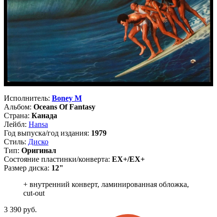
Исполнитель:
Boney M
Альбом:
Oceans Of Fantasy
Страна:
Канада
Лейбл:
Hansa
Год выпуска/год издания:
1979
Стиль:
Диско
Тип:
Оригинал
Состояние пластинки/конверта:
EX+/EX+
Размер диска:
12"
+ внутренний конверт, ламинированная обложка,
cut-out
3 390
руб.