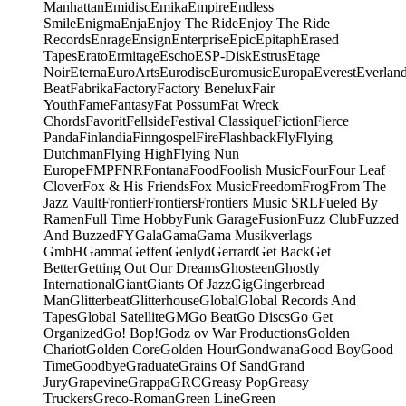
Manhattan
Emidisc
Emika
Empire
Endless
Smile
Enigma
Enja
Enjoy The Ride
Enjoy The Ride
Records
Enrage
Ensign
Enterprise
Epic
Epitaph
Erased
Tapes
Erato
Ermitage
Escho
ESP-Disk
Estrus
Etage
Noir
Eterna
EuroArts
Eurodisc
Euromusic
Europa
Everest
Everlan
Beat
Fabrika
Factory
Factory Benelux
Fair
Youth
Fame
Fantasy
Fat Possum
Fat Wreck
Chords
Favorit
Fellside
Festival Classique
Fiction
Fierce
Panda
Finlandia
Finngospel
Fire
Flashback
Fly
Flying
Dutchman
Flying High
Flying Nun
Europe
FMP
FNR
Fontana
Food
Foolish Music
Four
Four Leaf
Clover
Fox & His Friends
Fox Music
Freedom
Frog
From The
Jazz Vault
Frontier
Frontiers
Frontiers Music SRL
Fueled By
Ramen
Full Time Hobby
Funk Garage
Fusion
Fuzz Club
Fuzzed
And Buzzed
FY
Gala
Gama
Gama Musikverlags
GmbH
Gamma
Geffen
Genlyd
Gerrard
Get Back
Get
Better
Getting Out Our Dreams
Ghosteen
Ghostly
International
Giant
Giants Of Jazz
Gig
Gingerbread
Man
Glitterbeat
Glitterhouse
Global
Global Records And
Tapes
Global Satellite
GM
Go Beat
Go Discs
Go Get
Organized
Go! Bop!
Godz ov War Productions
Golden
Chariot
Golden Core
Golden Hour
Gondwana
Good Boy
Good
Time
Goodbye
Graduate
Grains Of Sand
Grand
Jury
Grapevine
Grappa
GRC
Greasy Pop
Greasy
Truckers
Greco-Roman
Green Line
Green