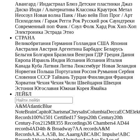
Авангард / Индастриал
Блюз
Детские пластинки
Джаз
Диско
Инди / Альтернатива
Классика
Краутрок
Метал
Неосоул
Новая волна
Панк / Нью вейв
Поп
Прог / Арт
Психоделик / Гараж
Регги
Рок
Русский рок
Саундтреки
Современный поп
Фанк / Соул
Фолк
Хард Рок
Хип-Хоп
Электроника
Эстрада
Этно
СТРАНА
Великобритания
Германия
Голландия
США
Япония
Австралия
Австрия
Аргентина
Барбадос
Беларусь
Бельгия
Болгария
Бразилия
Венгрия
ГДР
Греция
Дания
Европа
Израиль
Индия
Испания
Испания
Италия
Канада
Куба
Латвия
Литва
Люксембург
Новая Зеландия
Норвегия
Польша
Португалия
Россия
Румыния
Сербия
Словения
СССР
Тайвань
Турция
Финляндия
Франция
Хорватия
Чехия
Чехия
Чили
Швейцария
Швеция
Эстония
Югославия
Южная Корея
Ямайка
ЛЕЙБЛ
A&M
Atlantic
Blue
Note
Brain
Capitol
Charisma
Chrysalis
Columbia
Decca
ECM
Elek
Records
100%
1501 Certified
17 Steps
20th Century
20th
Century-Fox
21
2MR
355 Recordings
36 Chambers
4 AD
44
records
4AD
4th & Broadway
7A
A records
A&M
Records
A.K.A.
A5B, Inc.
Aaarrg
ABC
ABC Impulse!
ABC
Records
Abkco
Absinthe
Abstrakce
Ace
Ace Fu
Ace of