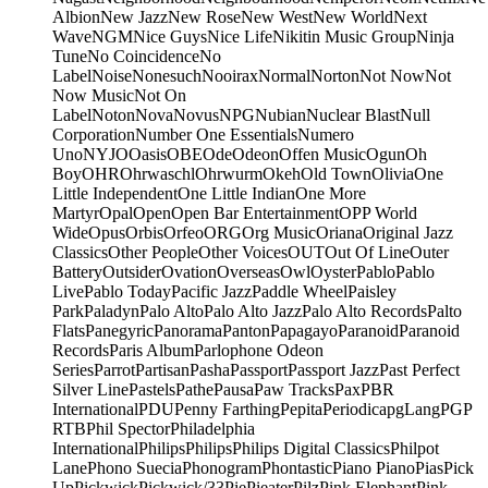
Albion
New Jazz
New Rose
New West
New World
Next
Wave
NGM
Nice Guys
Nice Life
Nikitin Music Group
Ninja
Tune
No Coincidence
No
Label
Noise
Nonesuch
Nooirax
Normal
Norton
Not Now
Not
Now Music
Not On
Label
Noton
Nova
Novus
NPG
Nubian
Nuclear Blast
Null
Corporation
Number One Essentials
Numero
Uno
NYJO
Oasis
OBE
Ode
Odeon
Offen Music
Ogun
Oh
Boy
OHR
Ohrwaschl
Ohrwurm
Okeh
Old Town
Olivia
One
Little Independent
One Little Indian
One More
Martyr
Opal
Open
Open Bar Entertainment
OPP World
Wide
Opus
Orbis
Orfeo
ORG
Org Music
Oriana
Original Jazz
Classics
Other People
Other Voices
OUT
Out Of Line
Outer
Battery
Outsider
Ovation
Overseas
Owl
Oyster
Pablo
Pablo
Live
Pablo Today
Pacific Jazz
Paddle Wheel
Paisley
Park
Paladyn
Palo Alto
Palo Alto Jazz
Palo Alto Records
Palto
Flats
Panegyric
Panorama
Panton
Papagayo
Paranoid
Paranoid
Records
Paris Album
Parlophone Odeon
Series
Parrot
Partisan
Pasha
Passport
Passport Jazz
Past Perfect
Silver Line
Pastels
Pathe
Pausa
Paw Tracks
Pax
PBR
International
PDU
Penny Farthing
Pepita
Periodica
pgLang
PGP
RTB
Phil Spector
Philadelphia
International
Philips
Philips
Philips Digital Classics
Philpot
Lane
Phono Suecia
Phonogram
Phontastic
Piano Piano
Pias
Pick
Up
Pickwick
Pickwick/33
Pie
Pieater
Pilz
Pink Elephant
Pink