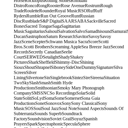
Horse
Rocktopus
Rolling Stones
Romuald
Distro
Ronco
Rong
Rooster
Rose Avenue
Rostrum
Rough
Trade
Roulette
Rounder
Royal Music
RSO
Ruf
Ruff
Ryders
Rumble
Run Out Groove
Runt
Russian
Disc
Rustblade
S&P Digital
SAAR
SABA
Sackville
Sacred
Bones
Sacred Tongue
Saga
Sagittarian
Music
Saguitarius
Salsoul
Salvation
Salvo
Samadhisound
Samurai
Ducan
Sastruphon
Saturn Research
Savitor
Savoy
Savoy
Jazz
Scene
Scepter
Schwann Musica Sacra
Score
Scotti
Bros.
Scotti Brothers
Screaming Apple
Sea Breeze Jazz
Second
Records
Secretly Canadian
Seelie
Court
SERWED
Setalight
Shady
Shakey
Pictures
Shark
Sheffield
Shimmy-Disc
Shining
Sioux
Shout
Shrapnel
Siboney
SideOneDummy
Signature
Silva
Screen
Silver
Lining
Silvertone
Sin
Singlebrook
Sintez
Sire
Sireena
Situation
Two
Sky
Slash
Smash
Smith Hyde
Productions
Smithsonian
Smoky Mary Phonograph
Company
SMS
SNC
So Recordings
Solar
Solid
State
Soliti
SoLyd
Soma
Some
Somerset
Sona Gaia
Productions
Sonet
Sonovox
Sony
Sony Classical
Sony
Music
SOS
Soul
Soul Jazz
Soul Note
Sound Aspects
Sounds Of
Subterrania
Sounds Superb
Soundtrack
Factory
Soundvision
Soviet Grail
Soyuz
Spanish
Prayers
Spark
Spectraphonic
Specula
Sphere