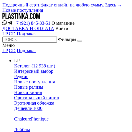
Подарочный сертификат онлайн на любую сумму. Здесь →
Новые поступления
+7 (921) 845-33-51
О магазине
ДОСТАВКА И ОПЛАТА
Войти
LP
CD
Под заказ
Фильтры
Меню
LP
CD
Под заказ
LP
Каталог (12 938 шт.)
Интересный выбор
Редкие
Новые поступления
Новые релизы
Новый винил
Оригинальный винил
Эротичная обложка
Дешевле 1000
ChaleurePhonique
Лейблы