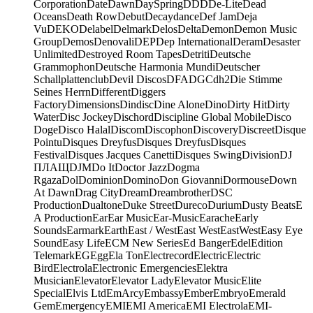
Corporation
Date
Dawn
DaySpring
DDD
De-Lite
Dead
Oceans
Death Row
Debut
Decaydance
Def Jam
Deja
Vu
DEKO
Delabel
Delmark
Delos
Delta
Demon
Demon Music
Group
Demos
Denovali
DEP
Dep International
Deram
Desaster
Unlimited
Destroyed Room Tapes
Detriti
Deutsche
Grammophon
Deutsche Harmonia Mundi
Deutscher
Schallplattenclub
Devil Discos
DFA
DGC
dh2
Die Stimme
Seines Herrn
Different
Diggers
Factory
Dimensions
Dindisc
Dine Alone
Dino
Dirty Hit
Dirty
Water
Disc Jockey
Dischord
Discipline Global Mobile
Disco
Doge
Disco Halal
Discom
Discophon
Discovery
Discreet
Disque
Pointu
Disques Dreyfus
Disques Dreyfus
Disques
Festival
Disques Jacques Canetti
Disques Swing
Division
DJ
ПЛАЩ
DJM
Do It
Doctor Jazz
Dogma
Rgaza
Dol
Dominion
Domino
Don Giovanni
Dormouse
Down
At Dawn
Drag City
Dream
Dreambrother
DSC
Production
Dualtone
Duke Street
Dureco
Durium
Dusty Beats
E
A Production
Ear
Ear Music
Ear-Music
Earache
Early
Sounds
Earmark
Earth
East / West
East West
EastWest
Easy Eye
Sound
Easy Life
ECM New Series
Ed Banger
Edel
Edition
Telemark
EG
Egg
Ela Ton
Electrecord
Electric
Electric
Bird
Electrola
Electronic Emergencies
Elektra
Musician
Elevator
Elevator Lady
Elevator Music
Elite
Special
Elvis Ltd
EmArcy
Embassy
Ember
Embryo
Emerald
Gem
Emergency
EMI
EMI America
EMI Electrola
EMI-