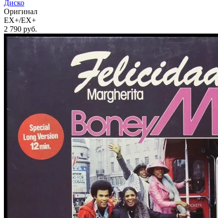
Диско
Оригинал
EX+/EX+
2 790
руб.