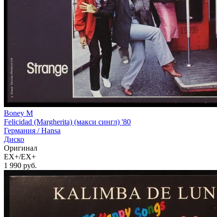
Boney M
Felicidad (Margherita) (макси сингл) '80
Германия /
Hansa
Диско
Оригинал
EX+/EX+
1 990
руб.