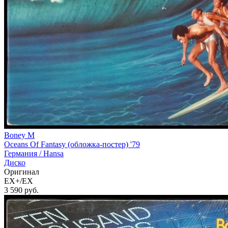
Boney M
Oceans Of Fantasy (обложка-постер) '79
Германия /
Hansa
Диско
Оригинал
EX+/EX
3 590
руб.