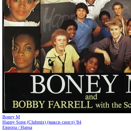
Boney M
Happy Song (Clubmix) (макси сингл) '84
Европа /
Hansa