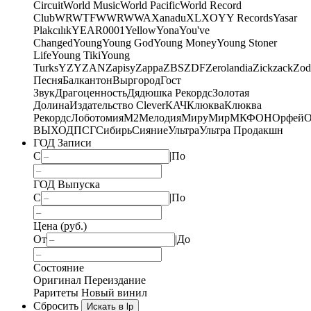
Circuit
World Music
World Pacific
World Record
Club
WRWTFWWR
WWA
Xanadu
XL
XO
Y
Y Records
Yasar
Plakcılık
YEAR0001
Yellow
Yona
You've
Changed
Young
Young God
Young Money
Young Stoner
Life
Young Tiki
Young
Turks
YZY
ZAN
Zapisy
Zappa
ZBS
ZDF
Zerolandia
Zickzack
Zod
Песня
Балкантон
Выргород
Гост
Звук
Драгоценность
Дядюшка Рекордс
Золотая
Долина
Издательство Clever
КАЧ
Клюква
Клюква
Рекордс
Лоботомия
М2
Мелодия
МируМир
МКФОН
Орфей
О
ВЫХОД
ПСГ
Сибирь
Сияние
Ультра
Ультра Продакшн
ГОД Записи
С
|
По
ГОД Выпуска
С
|
По
Цена (руб.)
От
|
До
Состояние
Оригинал
Переиздание
Раритеты
Новый винил
Сбросить
Искать в lp