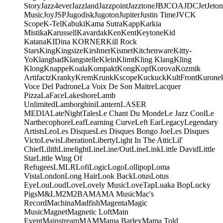
Story
Jazz4ever
Jazzland
Jazzpoint
Jazztone
JB
JCOA
JDC
Jet
Jeton
Music
Joy
JSP
Jugodisk
Jugoton
Jupiter
Justin Time
JVC
K
Scope
K-Tel
Kabuki
Kama Sutra
Kapp
Karkia
Mistika
Karussell
Kavardak
Ken
Kent
Keytone
Kid
Katana
KIDina KORNER
Kill Rock
Stars
King
Kingsize
Kirshner
Kismet
Kitchenware
Kitty-
Yo
Klangbad
Klangstelle
Klein
Klimt
Kling Klang
Kling
Klong
Knappe
Koala
Kompakt
Kong
Kopf
Korova
Kozmik
Artifactz
Kranky
Krem
Krunk
Kscope
Kuckuck
KultFront
Kurone
Voce Del Padrone
La Voix De Son Maitre
Lacquer
Pizza
LaFace
Lakeshore
Lamb
Unlimited
Lamborghini
Lantern
LASER
MEDIA
LateNightTales
Le Chant Du Monde
Le Jazz Cool
Le
Narthecophore
Leaf
Learning Curve
Left Ear
Legacy
Legendary
Artists
Leo
Les Disques
Les Disques Bongo Joe
Les Disques
Victo
Lewis
Liberation
Liberty
Light In The Attic
Lil'
Chief
Lilith
Limelight
Line
Line/OutLine
Link
Little David
Little
Star
Little Wing Of
Refugees
LMLR
Lofi
Logic
Logo
Lollipop
Loma
Vista
London
Long Hair
Look Back
Lotus
Lotus
Eye
Lou
Loud
Love
Lovely Music
LoveTap
Luaka Bop
Lucky
Pigs
M&L
M2
M2BA
MA
MA Music
Mac's
Record
Machina
Madfish
Magenta
Magic
Music
Magnet
Magnetic Loft
Main
Event
Mainstream
MAM
Mama Barley
Mama Told