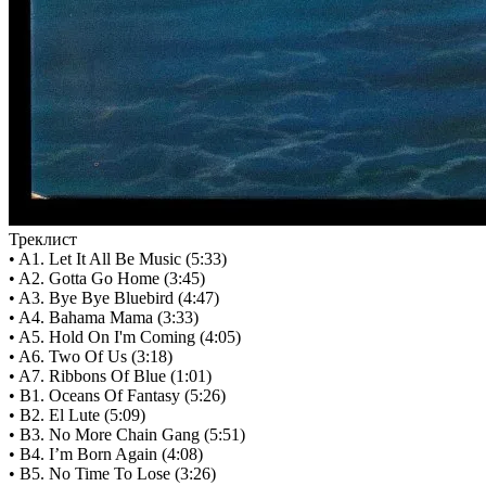
Треклист
• A1. Let It All Be Music (5:33)
• A2. Gotta Go Home (3:45)
• A3. Bye Bye Bluebird (4:47)
• A4. Bahama Mama (3:33)
• A5. Hold On I'm Coming (4:05)
• A6. Two Of Us (3:18)
• A7. Ribbons Of Blue (1:01)
• B1. Oceans Of Fantasy (5:26)
• B2. El Lute (5:09)
• B3. No More Chain Gang (5:51)
• B4. I’m Born Again (4:08)
• B5. No Time To Lose (3:26)