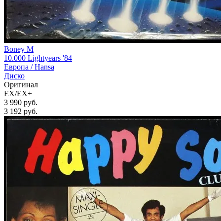
Boney M
10.000 Lightyears '84
Европа /
Hansa
Диско
Оригинал
EX/EX+
3 990 руб.
3 192
руб.