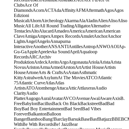
Clubs
Ace Of
Diamonds
Acorn
ACT
Ada
Affinity
AFM
Aftermath
Agos
Agos
Edizioni
Musicali
Ahorn
Aircheology
Akarma
Ala
Aladin
Alien
Aliso
Aliso
Music
All Life
All Round Trading
Alligator
Alternative
Tentacles
Alto
Alucard
Amadeo
America
American
American
Clave
Amiga
Ampex
Ampex Records
Amulet
Anchor
Anchor
Lights
Angel
Angelo
Annapurna
Interactive
Another
ANS
ANTI
Antilles
Antrop
ANWO
AOI
Ap-
Gu-Ga
Apple
Aprelevka Sound
April
Aqualoop
Records
ARC
Archiv
Produktion
Ardeck
Areito
Argo
Argonauta
Ariola
Arista
Arista
Novus
Ariston
Arma
Armed
Arston
Art
Artist House
Artists
House
Artone
Arts & Crafts
As
Astan
Asthmatic
Kitty
Astralwerk
Asylum
At The Movies
ATCO
Atlantic
75
Atlantic Curve
Atlas
Atlas
Artists
ATO
Atomhenge
Attaca
Attic
Attlaxeras
Audio
Clarity
Audio
Platter
Augogo
Aural
Avatar
AVCO
Avenue
Awal
Aware
Axis
B.
Free
Babylon
Bacillus
Back On Black
Backstreet
Bad
Bad
Boy
Bad Boy Entertainment
Bad Seed
Bad Vibes
Forever
Balkanton
Balloon
Banger
Bamboo
Bang!
Barclay
Barsuk
Base
Basf
Batjazz
BBE
BC
With
Be With Records
Be! Jazz
Bear