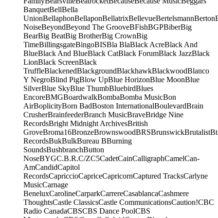
Family
Bearsville
Beatrocket
Because
Because Music
Beggars
Banquet
Bell
Bella
Union
Bellaphon
Bellapon
Bellatrix
Bellevue
Bertelsmann
Berton
Noise
Beyond
Beyond The Groove
BFish
BGP
Biber
Big
Bear
Big Beat
Big Brother
Big Crown
Big
Time
Billingsgate
Bingo
BIS
Bla Bla
Black Acre
Black And
Blue
Black And Blue
Black Cat
Black Forum
Black Jazz
Black
Lion
Black Screen
Black
Truffle
Blackened
Blackground
Blackhawk
Blackwood
Blanco
Y Negro
Blind Pig
Blow Up
Blue Horizon
Blue Moon
Blue
Silver
Blue Sky
Blue Thumb
Bluebird
Blues
Encore
BMG
Boardwalk
Bomba
Bomba Music
Bon
Air
Boplicity
Born Bad
Boston International
Boulevard
Brain
Crusher
Brainfeeder
Branch Music
Brave
Bridge Nine
Records
Bright Midnight Archives
British
Grove
Broma16
Bronze
Brownswood
BRS
Brunswick
Brutalist
Bt
Records
Buk
Bulk
Bureau B
Burning
Sounds
Bushbranch
Button
Nose
BYG
C.B.R.
C/Z
C5
Cadet
Cain
Calligraph
Camel
Can-
Am
Candid
Capitol
Records
Capriccio
Caprice
Capricorn
Captured Tracks
Carlyne
Music
Carnage
Benelux
Caroline
Carpark
Carrere
Casablanca
Cashmere
Thoughts
Castle Classics
Castle Communications
Caution!
CBC
Radio Canada
CBS
CBS Dance Pool
CBS