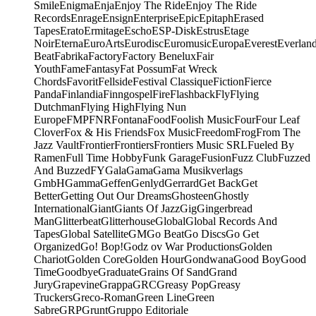
Smile
Enigma
Enja
Enjoy The Ride
Enjoy The Ride
Records
Enrage
Ensign
Enterprise
Epic
Epitaph
Erased
Tapes
Erato
Ermitage
Escho
ESP-Disk
Estrus
Etage
Noir
Eterna
EuroArts
Eurodisc
Euromusic
Europa
Everest
Everlan
Beat
Fabrika
Factory
Factory Benelux
Fair
Youth
Fame
Fantasy
Fat Possum
Fat Wreck
Chords
Favorit
Fellside
Festival Classique
Fiction
Fierce
Panda
Finlandia
Finngospel
Fire
Flashback
Fly
Flying
Dutchman
Flying High
Flying Nun
Europe
FMP
FNR
Fontana
Food
Foolish Music
Four
Four Leaf
Clover
Fox & His Friends
Fox Music
Freedom
Frog
From The
Jazz Vault
Frontier
Frontiers
Frontiers Music SRL
Fueled By
Ramen
Full Time Hobby
Funk Garage
Fusion
Fuzz Club
Fuzzed
And Buzzed
FY
Gala
Gama
Gama Musikverlags
GmbH
Gamma
Geffen
Genlyd
Gerrard
Get Back
Get
Better
Getting Out Our Dreams
Ghosteen
Ghostly
International
Giant
Giants Of Jazz
Gig
Gingerbread
Man
Glitterbeat
Glitterhouse
Global
Global Records And
Tapes
Global Satellite
GM
Go Beat
Go Discs
Go Get
Organized
Go! Bop!
Godz ov War Productions
Golden
Chariot
Golden Core
Golden Hour
Gondwana
Good Boy
Good
Time
Goodbye
Graduate
Grains Of Sand
Grand
Jury
Grapevine
Grappa
GRC
Greasy Pop
Greasy
Truckers
Greco-Roman
Green Line
Green
Sabre
GRP
Grunt
Gruppo Editoriale