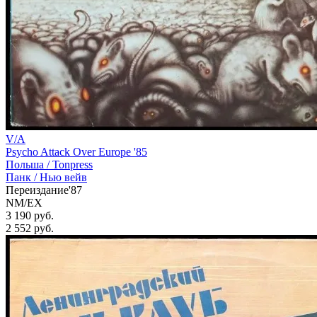
V/A
Psycho Attack Over Europe '85
Польша /
Tonpress
Панк / Нью вейв
Переиздание'87
NM/EX
3 190 руб.
2 552
руб.