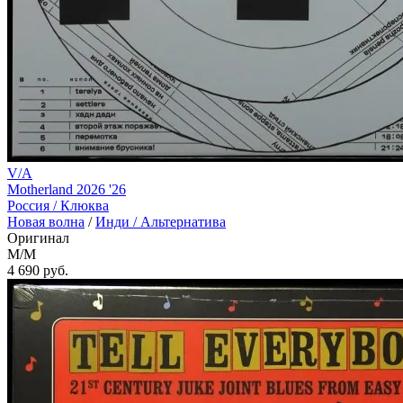
V/A
Motherland 2026 '26
Россия /
Клюква
Новая волна
/
Инди / Альтернатива
Оригинал
M/M
4 690
руб.