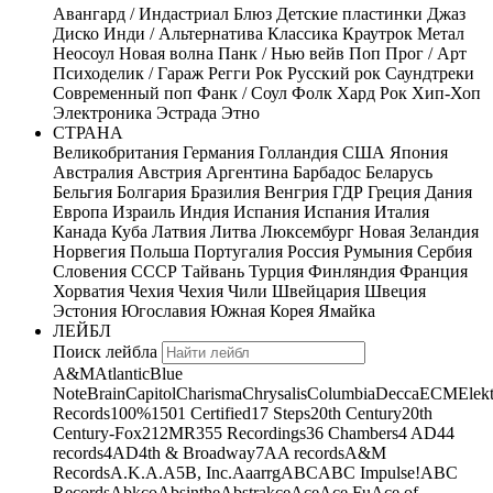
Авангард / Индастриал
Блюз
Детские пластинки
Джаз
Диско
Инди / Альтернатива
Классика
Краутрок
Метал
Неосоул
Новая волна
Панк / Нью вейв
Поп
Прог / Арт
Психоделик / Гараж
Регги
Рок
Русский рок
Саундтреки
Современный поп
Фанк / Соул
Фолк
Хард Рок
Хип-Хоп
Электроника
Эстрада
Этно
СТРАНА
Великобритания
Германия
Голландия
США
Япония
Австралия
Австрия
Аргентина
Барбадос
Беларусь
Бельгия
Болгария
Бразилия
Венгрия
ГДР
Греция
Дания
Европа
Израиль
Индия
Испания
Испания
Италия
Канада
Куба
Латвия
Литва
Люксембург
Новая Зеландия
Норвегия
Польша
Португалия
Россия
Румыния
Сербия
Словения
СССР
Тайвань
Турция
Финляндия
Франция
Хорватия
Чехия
Чехия
Чили
Швейцария
Швеция
Эстония
Югославия
Южная Корея
Ямайка
ЛЕЙБЛ
Поиск лейбла
A&M
Atlantic
Blue
Note
Brain
Capitol
Charisma
Chrysalis
Columbia
Decca
ECM
Elek
Records
100%
1501 Certified
17 Steps
20th Century
20th
Century-Fox
21
2MR
355 Recordings
36 Chambers
4 AD
44
records
4AD
4th & Broadway
7A
A records
A&M
Records
A.K.A.
A5B, Inc.
Aaarrg
ABC
ABC Impulse!
ABC
Records
Abkco
Absinthe
Abstrakce
Ace
Ace Fu
Ace of