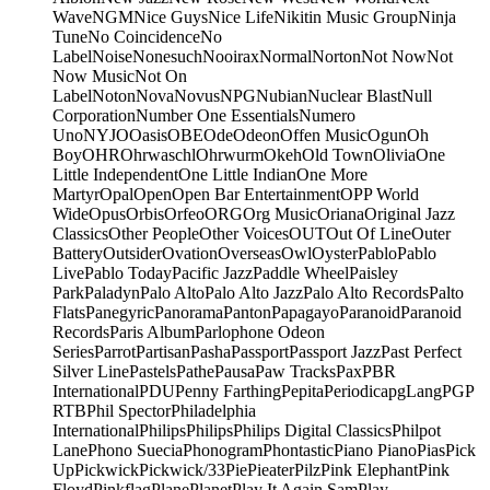
Wave
NGM
Nice Guys
Nice Life
Nikitin Music Group
Ninja
Tune
No Coincidence
No
Label
Noise
Nonesuch
Nooirax
Normal
Norton
Not Now
Not
Now Music
Not On
Label
Noton
Nova
Novus
NPG
Nubian
Nuclear Blast
Null
Corporation
Number One Essentials
Numero
Uno
NYJO
Oasis
OBE
Ode
Odeon
Offen Music
Ogun
Oh
Boy
OHR
Ohrwaschl
Ohrwurm
Okeh
Old Town
Olivia
One
Little Independent
One Little Indian
One More
Martyr
Opal
Open
Open Bar Entertainment
OPP World
Wide
Opus
Orbis
Orfeo
ORG
Org Music
Oriana
Original Jazz
Classics
Other People
Other Voices
OUT
Out Of Line
Outer
Battery
Outsider
Ovation
Overseas
Owl
Oyster
Pablo
Pablo
Live
Pablo Today
Pacific Jazz
Paddle Wheel
Paisley
Park
Paladyn
Palo Alto
Palo Alto Jazz
Palo Alto Records
Palto
Flats
Panegyric
Panorama
Panton
Papagayo
Paranoid
Paranoid
Records
Paris Album
Parlophone Odeon
Series
Parrot
Partisan
Pasha
Passport
Passport Jazz
Past Perfect
Silver Line
Pastels
Pathe
Pausa
Paw Tracks
Pax
PBR
International
PDU
Penny Farthing
Pepita
Periodica
pgLang
PGP
RTB
Phil Spector
Philadelphia
International
Philips
Philips
Philips Digital Classics
Philpot
Lane
Phono Suecia
Phonogram
Phontastic
Piano Piano
Pias
Pick
Up
Pickwick
Pickwick/33
Pie
Pieater
Pilz
Pink Elephant
Pink
Floyd
Pinkflag
Plane
Planet
Play It Again Sam
Play