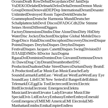
Oceans
Death Row
Debut
Decaydance
Def Jam
Deja
Vu
DEKO
Delabel
Delmark
Delos
Delta
Demon
Demon Music
Group
Demos
Denovali
DEP
Dep International
Deram
Desaster
Unlimited
Destroyed Room Tapes
Detriti
Deutsche
Grammophon
Deutsche Harmonia Mundi
Deutscher
Schallplattenclub
Devil Discos
DFA
DGC
dh2
Die Stimme
Seines Herrn
Different
Diggers
Factory
Dimensions
Dindisc
Dine Alone
Dino
Dirty Hit
Dirty
Water
Disc Jockey
Dischord
Discipline Global Mobile
Disco
Doge
Disco Halal
Discom
Discophon
Discovery
Discreet
Disque
Pointu
Disques Dreyfus
Disques Dreyfus
Disques
Festival
Disques Jacques Canetti
Disques Swing
Division
DJ
ПЛАЩ
DJM
Do It
Doctor Jazz
Dogma
Rgaza
Dol
Dominion
Domino
Don Giovanni
Dormouse
Down
At Dawn
Drag City
Dream
Dreambrother
DSC
Production
Dualtone
Duke Street
Dureco
Durium
Dusty Beats
E
A Production
Ear
Ear Music
Ear-Music
Earache
Early
Sounds
Earmark
Earth
East / West
East West
EastWest
Easy Eye
Sound
Easy Life
ECM New Series
Ed Banger
Edel
Edition
Telemark
EG
Egg
Ela Ton
Electrecord
Electric
Electric
Bird
Electrola
Electronic Emergencies
Elektra
Musician
Elevator
Elevator Lady
Elevator Music
Elite
Special
Elvis Ltd
EmArcy
Embassy
Ember
Embryo
Emerald
Gem
Emergency
EMI
EMI America
EMI Electrola
EMI-
Manhattan
Emidisc
Emika
Empire
Endless