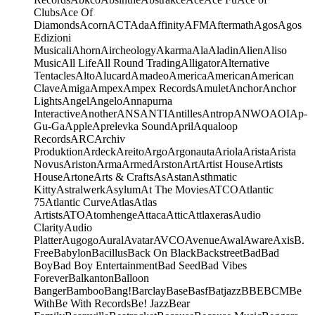
Clubs
Ace Of
Diamonds
Acorn
ACT
Ada
Affinity
AFM
Aftermath
Agos
Agos
Edizioni
Musicali
Ahorn
Aircheology
Akarma
Ala
Aladin
Alien
Aliso
Music
All Life
All Round Trading
Alligator
Alternative
Tentacles
Alto
Alucard
Amadeo
America
American
American
Clave
Amiga
Ampex
Ampex Records
Amulet
Anchor
Anchor
Lights
Angel
Angelo
Annapurna
Interactive
Another
ANS
ANTI
Antilles
Antrop
ANWO
AOI
Ap-
Gu-Ga
Apple
Aprelevka Sound
April
Aqualoop
Records
ARC
Archiv
Produktion
Ardeck
Areito
Argo
Argonauta
Ariola
Arista
Arista
Novus
Ariston
Arma
Armed
Arston
Art
Artist House
Artists
House
Artone
Arts & Crafts
As
Astan
Asthmatic
Kitty
Astralwerk
Asylum
At The Movies
ATCO
Atlantic
75
Atlantic Curve
Atlas
Atlas
Artists
ATO
Atomhenge
Attaca
Attic
Attlaxeras
Audio
Clarity
Audio
Platter
Augogo
Aural
Avatar
AVCO
Avenue
Awal
Aware
Axis
B.
Free
Babylon
Bacillus
Back On Black
Backstreet
Bad
Bad
Boy
Bad Boy Entertainment
Bad Seed
Bad Vibes
Forever
Balkanton
Balloon
Banger
Bamboo
Bang!
Barclay
Base
Basf
Batjazz
BBE
BCM
Be
With
Be With Records
Be! Jazz
Bear