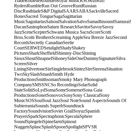
Trade
Roulette
Rounder
Royal Music
RSO
Ruf
Ruff
Ryders
Rumble
Run Out Groove
Runt
Russian
Disc
Rustblade
S&P Digital
SAAR
SABA
Sackville
Sacred
Bones
Sacred Tongue
Saga
Sagittarian
Music
Saguitarius
Salsoul
Salvation
Salvo
Samadhisound
Samurai
Ducan
Sastruphon
Saturn Research
Savitor
Savoy
Savoy
Jazz
Scene
Scepter
Schwann Musica Sacra
Score
Scotti
Bros.
Scotti Brothers
Screaming Apple
Sea Breeze Jazz
Second
Records
Secretly Canadian
Seelie
Court
SERWED
Setalight
Shady
Shakey
Pictures
Shark
Sheffield
Shimmy-Disc
Shining
Sioux
Shout
Shrapnel
Siboney
SideOneDummy
Signature
Silva
Screen
Silver
Lining
Silvertone
Sin
Singlebrook
Sintez
Sire
Sireena
Situation
Two
Sky
Slash
Smash
Smith Hyde
Productions
Smithsonian
Smoky Mary Phonograph
Company
SMS
SNC
So Recordings
Solar
Solid
State
Soliti
SoLyd
Soma
Some
Somerset
Sona Gaia
Productions
Sonet
Sonovox
Sony
Sony Classical
Sony
Music
SOS
Soul
Soul Jazz
Soul Note
Sound Aspects
Sounds Of
Subterrania
Sounds Superb
Soundtrack
Factory
Soundvision
Soviet Grail
Soyuz
Spanish
Prayers
Spark
Spectraphonic
Specula
Sphere
Sound
Spiegelei
Spinefarm
Spinout
Nuggets
Splasc
Splash
Spoon
Spotlight
SPV
SR