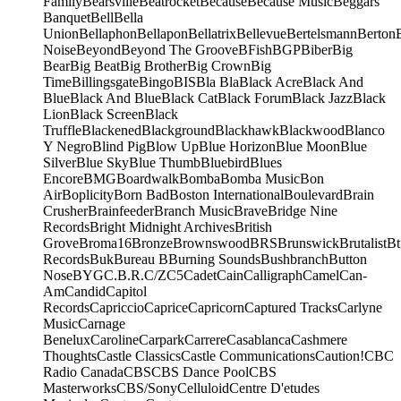
Family
Bearsville
Beatrocket
Because
Because Music
Beggars
Banquet
Bell
Bella
Union
Bellaphon
Bellapon
Bellatrix
Bellevue
Bertelsmann
Berton
Noise
Beyond
Beyond The Groove
BFish
BGP
Biber
Big
Bear
Big Beat
Big Brother
Big Crown
Big
Time
Billingsgate
Bingo
BIS
Bla Bla
Black Acre
Black And
Blue
Black And Blue
Black Cat
Black Forum
Black Jazz
Black
Lion
Black Screen
Black
Truffle
Blackened
Blackground
Blackhawk
Blackwood
Blanco
Y Negro
Blind Pig
Blow Up
Blue Horizon
Blue Moon
Blue
Silver
Blue Sky
Blue Thumb
Bluebird
Blues
Encore
BMG
Boardwalk
Bomba
Bomba Music
Bon
Air
Boplicity
Born Bad
Boston International
Boulevard
Brain
Crusher
Brainfeeder
Branch Music
Brave
Bridge Nine
Records
Bright Midnight Archives
British
Grove
Broma16
Bronze
Brownswood
BRS
Brunswick
Brutalist
Bt
Records
Buk
Bureau B
Burning Sounds
Bushbranch
Button
Nose
BYG
C.B.R.
C/Z
C5
Cadet
Cain
Calligraph
Camel
Can-
Am
Candid
Capitol
Records
Capriccio
Caprice
Capricorn
Captured Tracks
Carlyne
Music
Carnage
Benelux
Caroline
Carpark
Carrere
Casablanca
Cashmere
Thoughts
Castle Classics
Castle Communications
Caution!
CBC
Radio Canada
CBS
CBS Dance Pool
CBS
Masterworks
CBS/Sony
Celluloid
Centre D'etudes