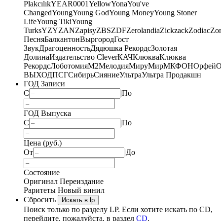
Plakcılık
YEAR0001
Yellow
Yona
You've
Changed
Young
Young God
Young Money
Young Stoner
Life
Young Tiki
Young
Turks
YZY
ZAN
Zapisy
ZBS
ZDF
Zerolandia
Zickzack
Zodiac
Zo
Песня
Балкантон
Выргород
Гост
Звук
Драгоценность
Дядюшка Рекордс
Золотая
Долина
Издательство Clever
КАЧ
Клюква
Клюква
Рекордс
Лоботомия
М2
Мелодия
МируМир
МКФОН
Орфей
О
ВЫХОД
ПСГ
Сибирь
Сияние
Ультра
Ультра Продакшн
ГОД Записи
С
|
По
ГОД Выпуска
С
|
По
Цена (руб.)
От
|
До
Состояние
Оригинал
Переиздание
Раритеты
Новый винил
Сбросить
Искать в lp
Поиск только по разделу LP. Если хотите искать по CD,
перейдите, пожалуйста, в раздел
CD
.