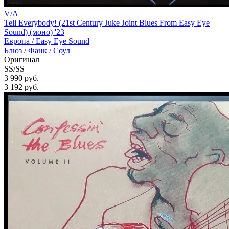
V/A
Tell Everybody! (21st Century Juke Joint Blues From Easy Eye
Sound) (моно) '23
Европа /
Easy Eye Sound
Блюз
/
Фанк / Соул
Оригинал
SS/SS
3 990 руб.
3 192
руб.