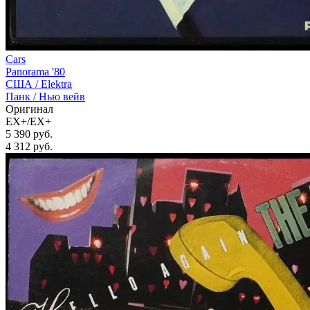
Cars
Panorama '80
США /
Elektra
Панк / Нью вейв
Оригинал
EX+/EX+
5 390 руб.
4 312
руб.