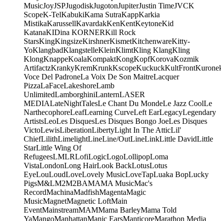
Music
Joy
JSP
Jugodisk
Jugoton
Jupiter
Justin Time
JVC
K
Scope
K-Tel
Kabuki
Kama Sutra
Kapp
Karkia
Mistika
Karussell
Kavardak
Ken
Kent
Keytone
Kid
Katana
KIDina KORNER
Kill Rock
Stars
King
Kingsize
Kirshner
Kismet
Kitchenware
Kitty-
Yo
Klangbad
Klangstelle
Klein
Klimt
Kling Klang
Kling
Klong
Knappe
Koala
Kompakt
Kong
Kopf
Korova
Kozmik
Artifactz
Kranky
Krem
Krunk
Kscope
Kuckuck
KultFront
Kurone
Voce Del Padrone
La Voix De Son Maitre
Lacquer
Pizza
LaFace
Lakeshore
Lamb
Unlimited
Lamborghini
Lantern
LASER
MEDIA
LateNightTales
Le Chant Du Monde
Le Jazz Cool
Le
Narthecophore
Leaf
Learning Curve
Left Ear
Legacy
Legendary
Artists
Leo
Les Disques
Les Disques Bongo Joe
Les Disques
Victo
Lewis
Liberation
Liberty
Light In The Attic
Lil'
Chief
Lilith
Limelight
Line
Line/OutLine
Link
Little David
Little
Star
Little Wing Of
Refugees
LMLR
Lofi
Logic
Logo
Lollipop
Loma
Vista
London
Long Hair
Look Back
Lotus
Lotus
Eye
Lou
Loud
Love
Lovely Music
LoveTap
Luaka Bop
Lucky
Pigs
M&L
M2
M2BA
MA
MA Music
Mac's
Record
Machina
Madfish
Magenta
Magic
Music
Magnet
Magnetic Loft
Main
Event
Mainstream
MAM
Mama Barley
Mama Told
Ya
Mango
Manhattan
Manic Ears
Manticore
Marathon Media