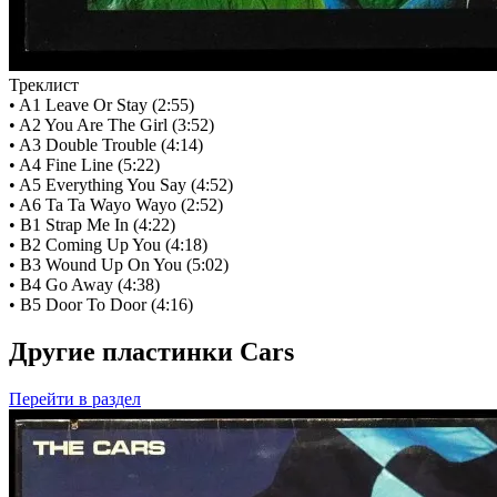
Треклист
• A1 Leave Or Stay (2:55)
• A2 You Are The Girl (3:52)
• A3 Double Trouble (4:14)
• A4 Fine Line (5:22)
• A5 Everything You Say (4:52)
• A6 Ta Ta Wayo Wayo (2:52)
• B1 Strap Me In (4:22)
• B2 Coming Up You (4:18)
• B3 Wound Up On You (5:02)
• B4 Go Away (4:38)
• B5 Door To Door (4:16)
Другие пластинки Cars
Перейти
в раздел