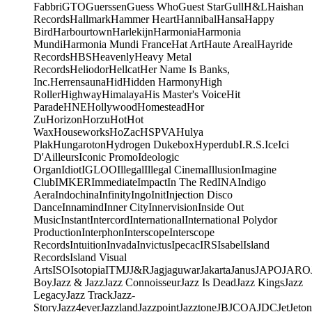
Fabbri
GTO
Guerssen
Guess Who
Guest Star
Gull
H&L
Haishan
Records
Hallmark
Hammer Heart
Hannibal
Hansa
Happy
Bird
Harbourtown
Harlekijn
Harmonia
Harmonia
Mundi
Harmonia Mundi France
Hat Art
Haute Areal
Hayride
Records
HBS
Heavenly
Heavy Metal
Records
Heliodor
Hellcat
Her Name Is Banks,
Inc.
Herrensauna
Hid
Hidden Harmony
High
Roller
Highway
Himalaya
His Master's Voice
Hit
Parade
HNE
Hollywood
Homestead
Hor
Zu
Horizon
Horzu
Hot
Hot
Wax
Houseworks
HoZac
HSPVA
Hulya
Plak
Hungaroton
Hydrogen Dukebox
Hyperdub
I.R.S.
Ice
Ici
D'Ailleurs
Iconic Promo
Ideologic
Organ
Idiot
IGLOO
Illegal
Illegal Cinema
Illusion
Imagine
Club
IMKER
Immediate
Impact
In The Red
INA
Indigo
Aera
Indochina
Infinity
Ingo
Init
Injection Disco
Dance
Innamind
Inner City
Innervision
Inside Out
Music
Instant
Intercord
International
International Polydor
Production
Interphon
Interscope
Interscope
Records
Intuition
Invada
Invictus
Ipecac
IRS
Isabel
Island
Records
Island Visual
Arts
ISO
Isotopia
ITM
J
J&R
Jagjaguwar
Jakarta
Janus
JAPO
JARO
Boy
Jazz & Jazz
Jazz Connoisseur
Jazz Is Dead
Jazz Kings
Jazz
Legacy
Jazz Track
Jazz-
Story
Jazz4ever
Jazzland
Jazzpoint
Jazztone
JB
JCOA
JDC
Jet
Jeton