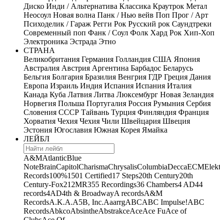
Диско
Инди / Альтернатива
Классика
Краутрок
Метал
Неосоул
Новая волна
Панк / Нью вейв
Поп
Прог / Арт
Психоделик / Гараж
Регги
Рок
Русский рок
Саундтреки
Современный поп
Фанк / Соул
Фолк
Хард Рок
Хип-Хоп
Электроника
Эстрада
Этно
СТРАНА
Великобритания
Германия
Голландия
США
Япония
Австралия
Австрия
Аргентина
Барбадос
Беларусь
Бельгия
Болгария
Бразилия
Венгрия
ГДР
Греция
Дания
Европа
Израиль
Индия
Испания
Испания
Италия
Канада
Куба
Латвия
Литва
Люксембург
Новая Зеландия
Норвегия
Польша
Португалия
Россия
Румыния
Сербия
Словения
СССР
Тайвань
Турция
Финляндия
Франция
Хорватия
Чехия
Чехия
Чили
Швейцария
Швеция
Эстония
Югославия
Южная Корея
Ямайка
ЛЕЙБЛ
A&M
Atlantic
Blue
Note
Brain
Capitol
Charisma
Chrysalis
Columbia
Decca
ECM
Elek
Records
100%
1501 Certified
17 Steps
20th Century
20th
Century-Fox
21
2MR
355 Recordings
36 Chambers
4 AD
44
records
4AD
4th & Broadway
A records
A&M
Records
A.K.A.
A5B, Inc.
Aaarrg
ABC
ABC Impulse!
ABC
Records
Abkco
Absinthe
Abstrakce
Ace
Ace Fu
Ace of
Clubs
Ace Of