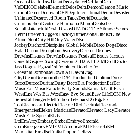
Oceans
Death Row
Debut
Decaydance
Def Jam
Deja
Vu
DEKO
Delabel
Delmark
Delos
Delta
Demon
Demon Music
Group
Demos
Denovali
DEP
Dep International
Deram
Desaster
Unlimited
Destroyed Room Tapes
Detriti
Deutsche
Grammophon
Deutsche Harmonia Mundi
Deutscher
Schallplattenclub
Devil Discos
DFA
DGC
Die Stimme Seines
Herrn
Different
Diggers Factory
Dimensions
Dindisc
Dine
Alone
Dino
Dirty Hit
Dirty Water
Disc
Jockey
Dischord
Discipline Global Mobile
Disco Doge
Disco
Halal
Discom
Discophon
Discovery
Discreet
Disques
Dreyfus
Disques Dreyfus
Disques Festival
Disques Jacques
Canetti
Disques Swing
Division
DJ ПЛАЩ
DJM
Do It
Doctor
Jazz
Dogma Rgaza
Dol
Dominion
Domino
Don
Giovanni
Dormouse
Down At Dawn
Drag
City
Dream
Dreambrother
DSC Production
Dualtone
Duke
Street
Dureco
Durium
Dusty Beats
E A Production
Ear
Ear
Music
Ear-Music
Earache
Early Sounds
Earmark
Earth
East /
West
East West
EastWest
Easy Eye Sound
Easy Life
ECM New
Series
Ed Banger
Edel
Edition Telemark
EG
Egg
Ela
Ton
Electrecord
Electric
Electric Bird
Electrola
Electronic
Emergencies
Elektra Musician
Elevator
Elevator Lady
Elevator
Music
Elite Special
Elvis
Ltd
EmArcy
Embassy
Ember
Embryo
Emerald
Gem
Emergency
EMI
EMI America
EMI Electrola
EMI-
Manhattan
Emidisc
Emika
Empire
Endless