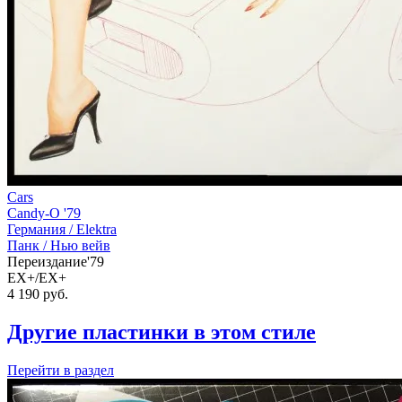
Cars
Candy-O '79
Германия /
Elektra
Панк / Нью вейв
Переиздание'79
EX+/EX+
4 190
руб.
Другие пластинки в этом стиле
Перейти
в раздел