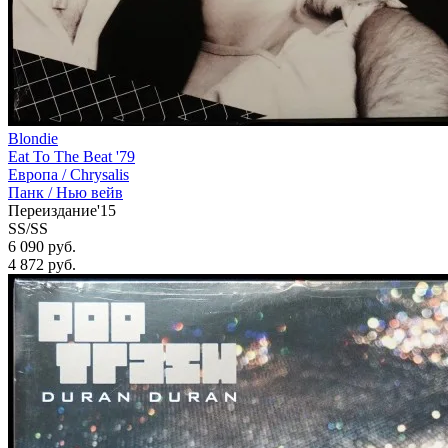
Blondie
Eat To The Beat '79
Европа /
Chrysalis
Панк / Нью вейв
Переиздание'15
SS/SS
6 090 руб.
4 872
руб.