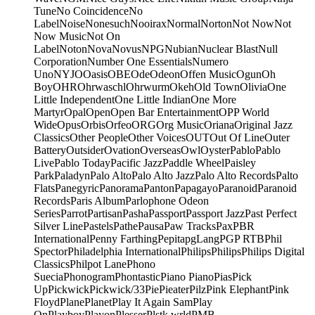
Tune
No Coincidence
No
Label
Noise
Nonesuch
Nooirax
Normal
Norton
Not Now
Not
Now Music
Not On
Label
Noton
Nova
Novus
NPG
Nubian
Nuclear Blast
Null
Corporation
Number One Essentials
Numero
Uno
NYJO
Oasis
OBE
Ode
Odeon
Offen Music
Ogun
Oh
Boy
OHR
Ohrwaschl
Ohrwurm
Okeh
Old Town
Olivia
One
Little Independent
One Little Indian
One More
Martyr
Opal
Open
Open Bar Entertainment
OPP World
Wide
Opus
Orbis
Orfeo
ORG
Org Music
Oriana
Original Jazz
Classics
Other People
Other Voices
OUT
Out Of Line
Outer
Battery
Outsider
Ovation
Overseas
Owl
Oyster
Pablo
Pablo
Live
Pablo Today
Pacific Jazz
Paddle Wheel
Paisley
Park
Paladyn
Palo Alto
Palo Alto Jazz
Palo Alto Records
Palto
Flats
Panegyric
Panorama
Panton
Papagayo
Paranoid
Paranoid
Records
Paris Album
Parlophone Odeon
Series
Parrot
Partisan
Pasha
Passport
Passport Jazz
Past Perfect
Silver Line
Pastels
Pathe
Pausa
Paw Tracks
Pax
PBR
International
Penny Farthing
Pepita
pgLang
PGP RTB
Phil
Spector
Philadelphia International
Philips
Philips
Philips Digital
Classics
Philpot Lane
Phono
Suecia
Phonogram
Phontastic
Piano Piano
Pias
Pick
Up
Pickwick
Pickwick/33
Pie
Pieater
Pilz
Pink Elephant
Pink
Floyd
Plane
Planet
Play It Again Sam
Play
On
Playboy
Playon
Plesser
Plstk wrld
PMB