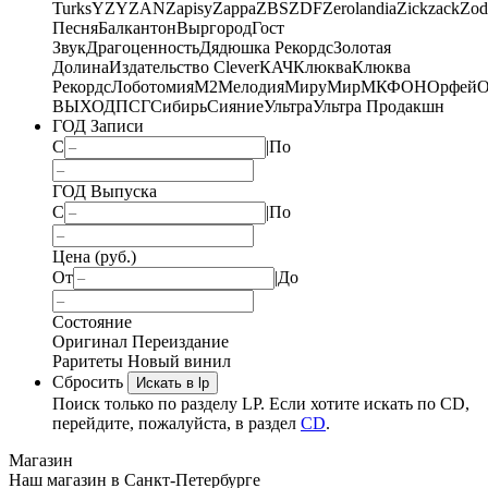
Turks
YZY
ZAN
Zapisy
Zappa
ZBS
ZDF
Zerolandia
Zickzack
Zod
Песня
Балкантон
Выргород
Гост
Звук
Драгоценность
Дядюшка Рекордс
Золотая
Долина
Издательство Clever
КАЧ
Клюква
Клюква
Рекордс
Лоботомия
М2
Мелодия
МируМир
МКФОН
Орфей
О
ВЫХОД
ПСГ
Сибирь
Сияние
Ультра
Ультра Продакшн
ГОД Записи
С
|
По
ГОД Выпуска
С
|
По
Цена (руб.)
От
|
До
Состояние
Оригинал
Переиздание
Раритеты
Новый винил
Сбросить
Искать в lp
Поиск только по разделу LP. Если хотите искать по CD,
перейдите, пожалуйста, в раздел
CD
.
Магазин
Наш магазин в Санкт-Петербурге