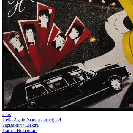
Cars
Hello Again (макси сингл) '84
Германия /
Elektra
Панк / Нью вейв