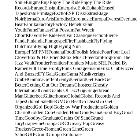
Smile
Enigma
Enja
Enjoy The Ride
Enjoy The Ride
Records
Enrage
Ensign
Enterprise
Epic
Epitaph
Erased
Tapes
Erato
Ermitage
Escho
ESP-Disk
Estrus
Etage
Noir
Eterna
EuroArts
Eurodisc
Euromusic
Europa
Everest
Everlan
Beat
Fabrika
Factory
Factory Benelux
Fair
Youth
Fame
Fantasy
Fat Possum
Fat Wreck
Chords
Favorit
Fellside
Festival Classique
Fiction
Fierce
Panda
Finlandia
Finngospel
Fire
Flashback
Fly
Flying
Dutchman
Flying High
Flying Nun
Europe
FMP
FNR
Fontana
Food
Foolish Music
Four
Four Leaf
Clover
Fox & His Friends
Fox Music
Freedom
Frog
From The
Jazz Vault
Frontier
Frontiers
Frontiers Music SRL
Fueled By
Ramen
Full Time Hobby
Funk Garage
Fusion
Fuzz Club
Fuzzed
And Buzzed
FY
Gala
Gama
Gama Musikverlags
GmbH
Gamma
Geffen
Genlyd
Gerrard
Get Back
Get
Better
Getting Out Our Dreams
Ghosteen
Ghostly
International
Giant
Giants Of Jazz
Gig
Gingerbread
Man
Glitterbeat
Glitterhouse
Global
Global Records And
Tapes
Global Satellite
GM
Go Beat
Go Discs
Go Get
Organized
Go! Bop!
Godz ov War Productions
Golden
Chariot
Golden Core
Golden Hour
Gondwana
Good Boy
Good
Time
Goodbye
Graduate
Grains Of Sand
Grand
Jury
Grapevine
Grappa
GRC
Greasy Pop
Greasy
Truckers
Greco-Roman
Green Line
Green
Sabre
GRP
Grunt
Gruppo Editoriale