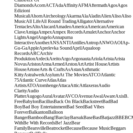
Diamonds
Acorn
ACT
Ada
Affinity
AFM
Aftermath
Agos
Agos
Edizioni
Musicali
Ahorn
Aircheology
Akarma
Ala
Aladin
Alien
Aliso
Aliso
Music
All Life
All Round Trading
Alligator
Alternative
Tentacles
Alto
Alucard
Amadeo
America
American
American
Clave
Amiga
Ampex
Ampex Records
Amulet
Anchor
Anchor
Lights
Angel
Angelo
Annapurna
Interactive
Another
ANS
ANTI
Antilles
Antrop
ANWO
AOI
Ap-
Gu-Ga
Apple
Aprelevka Sound
April
Aqualoop
Records
ARC
Archiv
Produktion
Ardeck
Areito
Argo
Argonauta
Ariola
Arista
Arista
Novus
Ariston
Arma
Armed
Arston
Art
Artist House
Artists
House
Artone
Arts & Crafts
As
Astan
Asthmatic
Kitty
Astralwerk
Asylum
At The Movies
ATCO
Atlantic
75
Atlantic Curve
Atlas
Atlas
Artists
ATO
Atomhenge
Attaca
Attic
Attlaxeras
Audio
Clarity
Audio
Platter
Augogo
Aural
Avatar
AVCO
Avenue
Awal
Aware
Axis
B.
Free
Babylon
Bacillus
Back On Black
Backstreet
Bad
Bad
Boy
Bad Boy Entertainment
Bad Seed
Bad Vibes
Forever
Balkanton
Balloon
Banger
Bamboo
Bang!
Barclay
Barsuk
Base
Basf
Batjazz
BBE
BC
With
Be With Records
Be! Jazz
Bear
Family
Bearsville
Beatrocket
Because
Because Music
Beggars