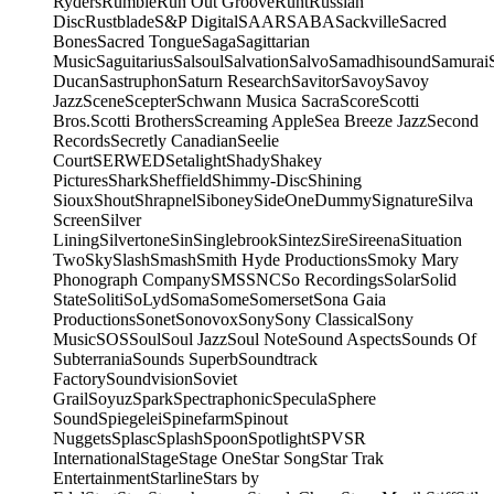
Ryders
Rumble
Run Out Groove
Runt
Russian
Disc
Rustblade
S&P Digital
SAAR
SABA
Sackville
Sacred
Bones
Sacred Tongue
Saga
Sagittarian
Music
Saguitarius
Salsoul
Salvation
Salvo
Samadhisound
Samurai
Ducan
Sastruphon
Saturn Research
Savitor
Savoy
Savoy
Jazz
Scene
Scepter
Schwann Musica Sacra
Score
Scotti
Bros.
Scotti Brothers
Screaming Apple
Sea Breeze Jazz
Second
Records
Secretly Canadian
Seelie
Court
SERWED
Setalight
Shady
Shakey
Pictures
Shark
Sheffield
Shimmy-Disc
Shining
Sioux
Shout
Shrapnel
Siboney
SideOneDummy
Signature
Silva
Screen
Silver
Lining
Silvertone
Sin
Singlebrook
Sintez
Sire
Sireena
Situation
Two
Sky
Slash
Smash
Smith Hyde Productions
Smoky Mary
Phonograph Company
SMS
SNC
So Recordings
Solar
Solid
State
Soliti
SoLyd
Soma
Some
Somerset
Sona Gaia
Productions
Sonet
Sonovox
Sony
Sony Classical
Sony
Music
SOS
Soul
Soul Jazz
Soul Note
Sound Aspects
Sounds Of
Subterrania
Sounds Superb
Soundtrack
Factory
Soundvision
Soviet
Grail
Soyuz
Spark
Spectraphonic
Specula
Sphere
Sound
Spiegelei
Spinefarm
Spinout
Nuggets
Splasc
Splash
Spoon
Spotlight
SPV
SR
International
Stage
Stage One
Star Song
Star Trak
Entertainment
Starline
Stars by