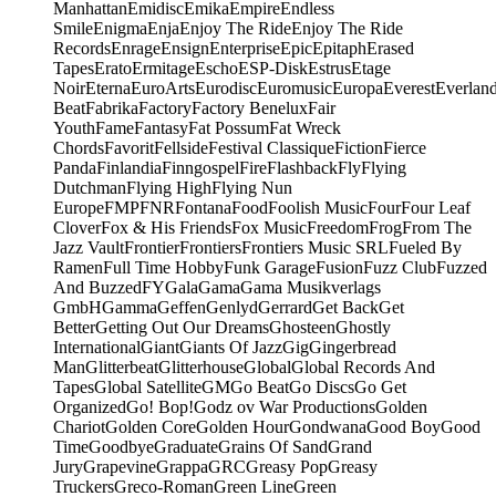
Manhattan
Emidisc
Emika
Empire
Endless
Smile
Enigma
Enja
Enjoy The Ride
Enjoy The Ride
Records
Enrage
Ensign
Enterprise
Epic
Epitaph
Erased
Tapes
Erato
Ermitage
Escho
ESP-Disk
Estrus
Etage
Noir
Eterna
EuroArts
Eurodisc
Euromusic
Europa
Everest
Everlan
Beat
Fabrika
Factory
Factory Benelux
Fair
Youth
Fame
Fantasy
Fat Possum
Fat Wreck
Chords
Favorit
Fellside
Festival Classique
Fiction
Fierce
Panda
Finlandia
Finngospel
Fire
Flashback
Fly
Flying
Dutchman
Flying High
Flying Nun
Europe
FMP
FNR
Fontana
Food
Foolish Music
Four
Four Leaf
Clover
Fox & His Friends
Fox Music
Freedom
Frog
From The
Jazz Vault
Frontier
Frontiers
Frontiers Music SRL
Fueled By
Ramen
Full Time Hobby
Funk Garage
Fusion
Fuzz Club
Fuzzed
And Buzzed
FY
Gala
Gama
Gama Musikverlags
GmbH
Gamma
Geffen
Genlyd
Gerrard
Get Back
Get
Better
Getting Out Our Dreams
Ghosteen
Ghostly
International
Giant
Giants Of Jazz
Gig
Gingerbread
Man
Glitterbeat
Glitterhouse
Global
Global Records And
Tapes
Global Satellite
GM
Go Beat
Go Discs
Go Get
Organized
Go! Bop!
Godz ov War Productions
Golden
Chariot
Golden Core
Golden Hour
Gondwana
Good Boy
Good
Time
Goodbye
Graduate
Grains Of Sand
Grand
Jury
Grapevine
Grappa
GRC
Greasy Pop
Greasy
Truckers
Greco-Roman
Green Line
Green