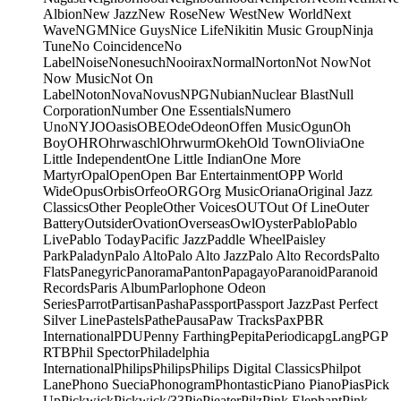
Albion
New Jazz
New Rose
New West
New World
Next
Wave
NGM
Nice Guys
Nice Life
Nikitin Music Group
Ninja
Tune
No Coincidence
No
Label
Noise
Nonesuch
Nooirax
Normal
Norton
Not Now
Not
Now Music
Not On
Label
Noton
Nova
Novus
NPG
Nubian
Nuclear Blast
Null
Corporation
Number One Essentials
Numero
Uno
NYJO
Oasis
OBE
Ode
Odeon
Offen Music
Ogun
Oh
Boy
OHR
Ohrwaschl
Ohrwurm
Okeh
Old Town
Olivia
One
Little Independent
One Little Indian
One More
Martyr
Opal
Open
Open Bar Entertainment
OPP World
Wide
Opus
Orbis
Orfeo
ORG
Org Music
Oriana
Original Jazz
Classics
Other People
Other Voices
OUT
Out Of Line
Outer
Battery
Outsider
Ovation
Overseas
Owl
Oyster
Pablo
Pablo
Live
Pablo Today
Pacific Jazz
Paddle Wheel
Paisley
Park
Paladyn
Palo Alto
Palo Alto Jazz
Palo Alto Records
Palto
Flats
Panegyric
Panorama
Panton
Papagayo
Paranoid
Paranoid
Records
Paris Album
Parlophone Odeon
Series
Parrot
Partisan
Pasha
Passport
Passport Jazz
Past Perfect
Silver Line
Pastels
Pathe
Pausa
Paw Tracks
Pax
PBR
International
PDU
Penny Farthing
Pepita
Periodica
pgLang
PGP
RTB
Phil Spector
Philadelphia
International
Philips
Philips
Philips Digital Classics
Philpot
Lane
Phono Suecia
Phonogram
Phontastic
Piano Piano
Pias
Pick
Up
Pickwick
Pickwick/33
Pie
Pieater
Pilz
Pink Elephant
Pink