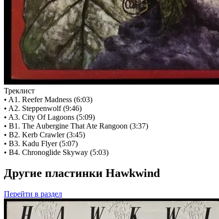
Треклист
• A1. Reefer Madness (6:03)
• A2. Steppenwolf (9:46)
• A3. City Of Lagoons (5:09)
• B1. The Aubergine That Ate Rangoon (3:37)
• B2. Kerb Crawler (3:45)
• B3. Kadu Flyer (5:07)
• B4. Chronoglide Skyway (5:03)
Другие пластинки Hawkwind
Перейти
в раздел