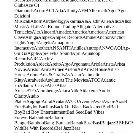
Clubs
Ace Of
Diamonds
Acorn
ACT
Ada
Affinity
AFM
Aftermath
Agos
Agos
Edizioni
Musicali
Ahorn
Aircheology
Akarma
Ala
Aladin
Alien
Aliso
Aliso
Music
All Life
All Round Trading
Alligator
Alternative
Tentacles
Alto
Alucard
Amadeo
America
American
American
Clave
Amiga
Ampex
Ampex Records
Amulet
Anchor
Anchor
Lights
Angel
Angelo
Annapurna
Interactive
Another
ANS
ANTI
Antilles
Antrop
ANWO
AOI
Ap-
Gu-Ga
Apple
Aprelevka Sound
April
Aqualoop
Records
ARC
Archiv
Produktion
Ardeck
Areito
Argo
Argonauta
Ariola
Arista
Arista
Novus
Ariston
Arma
Armed
Arston
Art
Artist House
Artists
House
Artone
Arts & Crafts
As
Astan
Asthmatic
Kitty
Astralwerk
Asylum
At The Movies
ATCO
Atlantic
75
Atlantic Curve
Atlas
Atlas
Artists
ATO
Atomhenge
Attaca
Attic
Attlaxeras
Audio
Clarity
Audio
Platter
Augogo
Aural
Avatar
AVCO
Avenue
Awal
Aware
Axis
B.
Free
Babylon
Bacillus
Back On Black
Backstreet
Bad
Bad
Boy
Bad Boy Entertainment
Bad Seed
Bad Vibes
Forever
Balkanton
Balloon
Banger
Bamboo
Bang!
Barclay
Barsuk
Base
Basf
Batjazz
BBE
BC
With
Be With Records
Be! Jazz
Bear