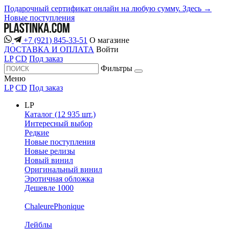
Подарочный сертификат онлайн на любую сумму. Здесь →
Новые поступления
+7 (921) 845-33-51
О магазине
ДОСТАВКА И ОПЛАТА
Войти
LP
CD
Под заказ
Фильтры
Меню
LP
CD
Под заказ
LP
Каталог (12 935 шт.)
Интересный выбор
Редкие
Новые поступления
Новые релизы
Новый винил
Оригинальный винил
Эротичная обложка
Дешевле 1000
ChaleurePhonique
Лейблы