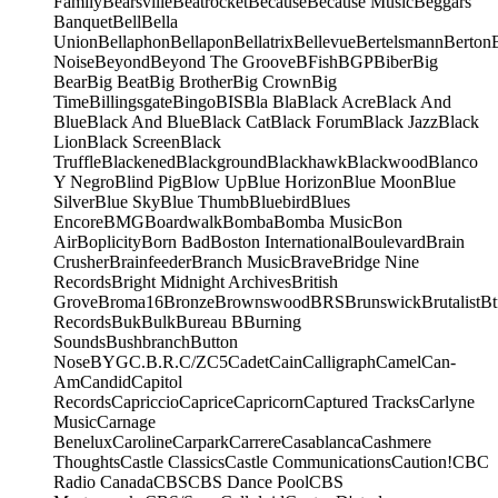
Family
Bearsville
Beatrocket
Because
Because Music
Beggars
Banquet
Bell
Bella
Union
Bellaphon
Bellapon
Bellatrix
Bellevue
Bertelsmann
Berton
Noise
Beyond
Beyond The Groove
BFish
BGP
Biber
Big
Bear
Big Beat
Big Brother
Big Crown
Big
Time
Billingsgate
Bingo
BIS
Bla Bla
Black Acre
Black And
Blue
Black And Blue
Black Cat
Black Forum
Black Jazz
Black
Lion
Black Screen
Black
Truffle
Blackened
Blackground
Blackhawk
Blackwood
Blanco
Y Negro
Blind Pig
Blow Up
Blue Horizon
Blue Moon
Blue
Silver
Blue Sky
Blue Thumb
Bluebird
Blues
Encore
BMG
Boardwalk
Bomba
Bomba Music
Bon
Air
Boplicity
Born Bad
Boston International
Boulevard
Brain
Crusher
Brainfeeder
Branch Music
Brave
Bridge Nine
Records
Bright Midnight Archives
British
Grove
Broma16
Bronze
Brownswood
BRS
Brunswick
Brutalist
Bt
Records
Buk
Bulk
Bureau B
Burning
Sounds
Bushbranch
Button
Nose
BYG
C.B.R.
C/Z
C5
Cadet
Cain
Calligraph
Camel
Can-
Am
Candid
Capitol
Records
Capriccio
Caprice
Capricorn
Captured Tracks
Carlyne
Music
Carnage
Benelux
Caroline
Carpark
Carrere
Casablanca
Cashmere
Thoughts
Castle Classics
Castle Communications
Caution!
CBC
Radio Canada
CBS
CBS Dance Pool
CBS