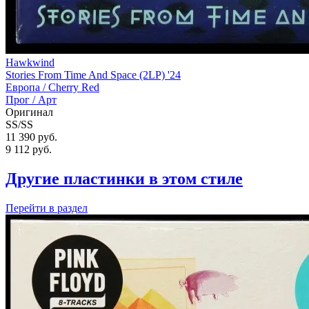
Hawkwind
Stories From Time And Space (2LP) '24
Европа /
Cherry Red
Прог / Арт
Оригинал
SS/SS
11 390 руб.
9 112
руб.
Другие пластинки в этом стиле
Перейти
в раздел