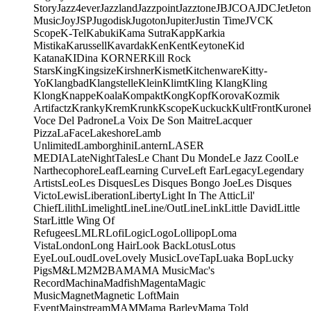
Story
Jazz4ever
Jazzland
Jazzpoint
Jazztone
JB
JCOA
JDC
Jet
Jeton
Music
Joy
JSP
Jugodisk
Jugoton
Jupiter
Justin Time
JVC
K
Scope
K-Tel
Kabuki
Kama Sutra
Kapp
Karkia
Mistika
Karussell
Kavardak
Ken
Kent
Keytone
Kid
Katana
KIDina KORNER
Kill Rock
Stars
King
Kingsize
Kirshner
Kismet
Kitchenware
Kitty-
Yo
Klangbad
Klangstelle
Klein
Klimt
Kling Klang
Kling
Klong
Knappe
Koala
Kompakt
Kong
Kopf
Korova
Kozmik
Artifactz
Kranky
Krem
Krunk
Kscope
Kuckuck
KultFront
Kurone
Voce Del Padrone
La Voix De Son Maitre
Lacquer
Pizza
LaFace
Lakeshore
Lamb
Unlimited
Lamborghini
Lantern
LASER
MEDIA
LateNightTales
Le Chant Du Monde
Le Jazz Cool
Le
Narthecophore
Leaf
Learning Curve
Left Ear
Legacy
Legendary
Artists
Leo
Les Disques
Les Disques Bongo Joe
Les Disques
Victo
Lewis
Liberation
Liberty
Light In The Attic
Lil'
Chief
Lilith
Limelight
Line
Line/OutLine
Link
Little David
Little
Star
Little Wing Of
Refugees
LMLR
Lofi
Logic
Logo
Lollipop
Loma
Vista
London
Long Hair
Look Back
Lotus
Lotus
Eye
Lou
Loud
Love
Lovely Music
LoveTap
Luaka Bop
Lucky
Pigs
M&L
M2
M2BA
MA
MA Music
Mac's
Record
Machina
Madfish
Magenta
Magic
Music
Magnet
Magnetic Loft
Main
Event
Mainstream
MAM
Mama Barley
Mama Told