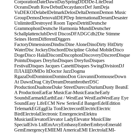
Corporation
Date
Dawn
DaySpring
DDD
De-Lite
Dead
Oceans
Death Row
Debut
Decaydance
Def Jam
Deja
Vu
DEKO
Delabel
Delmark
Delos
Delta
Demon
Demon Music
Group
Demos
Denovali
DEP
Dep International
Deram
Desaster
Unlimited
Destroyed Room Tapes
Detriti
Deutsche
Grammophon
Deutsche Harmonia Mundi
Deutscher
Schallplattenclub
Devil Discos
DFA
DGC
dh2
Die Stimme
Seines Herrn
Different
Diggers
Factory
Dimensions
Dindisc
Dine Alone
Dino
Dirty Hit
Dirty
Water
Disc Jockey
Dischord
Discipline Global Mobile
Disco
Doge
Disco Halal
Discom
Discophon
Discovery
Discreet
Disque
Pointu
Disques Dreyfus
Disques Dreyfus
Disques
Festival
Disques Jacques Canetti
Disques Swing
Division
DJ
ПЛАЩ
DJM
Do It
Doctor Jazz
Dogma
Rgaza
Dol
Dominion
Domino
Don Giovanni
Dormouse
Down
At Dawn
Drag City
Dream
Dreambrother
DSC
Production
Dualtone
Duke Street
Dureco
Durium
Dusty Beats
E
A Production
Ear
Ear Music
Ear-Music
Earache
Early
Sounds
Earmark
Earth
East / West
East West
EastWest
Easy Eye
Sound
Easy Life
ECM New Series
Ed Banger
Edel
Edition
Telemark
EG
Egg
Ela Ton
Electrecord
Electric
Electric
Bird
Electrola
Electronic Emergencies
Elektra
Musician
Elevator
Elevator Lady
Elevator Music
Elite
Special
Elvis Ltd
EmArcy
Embassy
Ember
Embryo
Emerald
Gem
Emergency
EMI
EMI America
EMI Electrola
EMI-