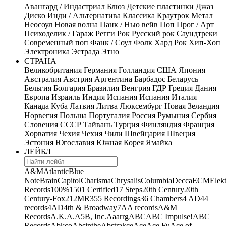
Авангард / Индастриал
Блюз
Детские пластинки
Джаз
Диско
Инди / Альтернатива
Классика
Краутрок
Метал
Неосоул
Новая волна
Панк / Нью вейв
Поп
Прог / Арт
Психоделик / Гараж
Регги
Рок
Русский рок
Саундтреки
Современный поп
Фанк / Соул
Фолк
Хард Рок
Хип-Хоп
Электроника
Эстрада
Этно
СТРАНА
Великобритания
Германия
Голландия
США
Япония
Австралия
Австрия
Аргентина
Барбадос
Беларусь
Бельгия
Болгария
Бразилия
Венгрия
ГДР
Греция
Дания
Европа
Израиль
Индия
Испания
Испания
Италия
Канада
Куба
Латвия
Литва
Люксембург
Новая Зеландия
Норвегия
Польша
Португалия
Россия
Румыния
Сербия
Словения
СССР
Тайвань
Турция
Финляндия
Франция
Хорватия
Чехия
Чехия
Чили
Швейцария
Швеция
Эстония
Югославия
Южная Корея
Ямайка
ЛЕЙБЛ
A&M
Atlantic
Blue
Note
Brain
Capitol
Charisma
Chrysalis
Columbia
Decca
ECM
Elek
Records
100%
1501 Certified
17 Steps
20th Century
20th
Century-Fox
21
2MR
355 Recordings
36 Chambers
4 AD
44
records
4AD
4th & Broadway
7A
A records
A&M
Records
A.K.A.
A5B, Inc.
Aaarrg
ABC
ABC Impulse!
ABC
Records
Abkco
Absinthe
Abstrakce
Ace
Ace Fu
Ace of