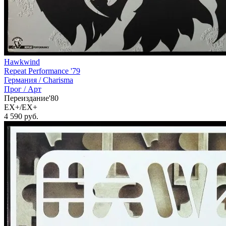
Hawkwind
Repeat Performance '79
Германия /
Charisma
Прог / Арт
Переиздание'80
EX+/EX+
4 590
руб.