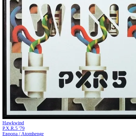
Hawkwind
P.X.R.5 '79
Европа /
Atomhenge