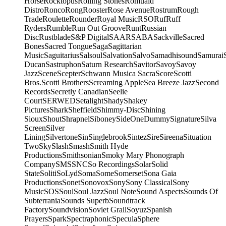
Horse
Rocktopus
Rolling Stones
Romuald
Distro
Ronco
Rong
Rooster
Rose Avenue
Rostrum
Rough
Trade
Roulette
Rounder
Royal Music
RSO
Ruf
Ruff
Ryders
Rumble
Run Out Groove
Runt
Russian
Disc
Rustblade
S&P Digital
SAAR
SABA
Sackville
Sacred
Bones
Sacred Tongue
Saga
Sagittarian
Music
Saguitarius
Salsoul
Salvation
Salvo
Samadhisound
Samurai
Ducan
Sastruphon
Saturn Research
Savitor
Savoy
Savoy
Jazz
Scene
Scepter
Schwann Musica Sacra
Score
Scotti
Bros.
Scotti Brothers
Screaming Apple
Sea Breeze Jazz
Second
Records
Secretly Canadian
Seelie
Court
SERWED
Setalight
Shady
Shakey
Pictures
Shark
Sheffield
Shimmy-Disc
Shining
Sioux
Shout
Shrapnel
Siboney
SideOneDummy
Signature
Silva
Screen
Silver
Lining
Silvertone
Sin
Singlebrook
Sintez
Sire
Sireena
Situation
Two
Sky
Slash
Smash
Smith Hyde
Productions
Smithsonian
Smoky Mary Phonograph
Company
SMS
SNC
So Recordings
Solar
Solid
State
Soliti
SoLyd
Soma
Some
Somerset
Sona Gaia
Productions
Sonet
Sonovox
Sony
Sony Classical
Sony
Music
SOS
Soul
Soul Jazz
Soul Note
Sound Aspects
Sounds Of
Subterrania
Sounds Superb
Soundtrack
Factory
Soundvision
Soviet Grail
Soyuz
Spanish
Prayers
Spark
Spectraphonic
Specula
Sphere