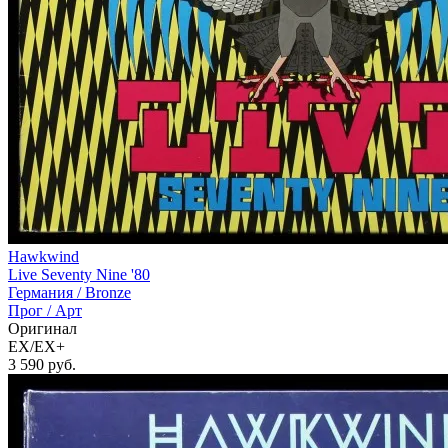
Hawkwind
Live Seventy Nine '80
Германия /
Bronze
Прог / Арт
Оригинал
EX/EX+
3 590
руб.