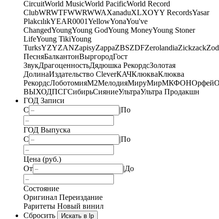
Circuit
World Music
World Pacific
World Record
Club
WRWTFWWR
WWA
Xanadu
XL
XO
Y
Y Records
Yasar
Plakcılık
YEAR0001
Yellow
Yona
You've
Changed
Young
Young God
Young Money
Young Stoner
Life
Young Tiki
Young
Turks
YZY
ZAN
Zapisy
Zappa
ZBS
ZDF
Zerolandia
Zickzack
Zod
Песня
Балкантон
Выргород
Гост
Звук
Драгоценность
Дядюшка Рекордс
Золотая
Долина
Издательство Clever
КАЧ
Клюква
Клюква
Рекордс
Лоботомия
М2
Мелодия
МируМир
МКФОН
Орфей
О
ВЫХОД
ПСГ
Сибирь
Сияние
Ультра
Ультра Продакшн
ГОД Записи
С
|
По
ГОД Выпуска
С
|
По
Цена (руб.)
От
|
До
Состояние
Оригинал
Переиздание
Раритеты
Новый винил
Сбросить
Искать в lp