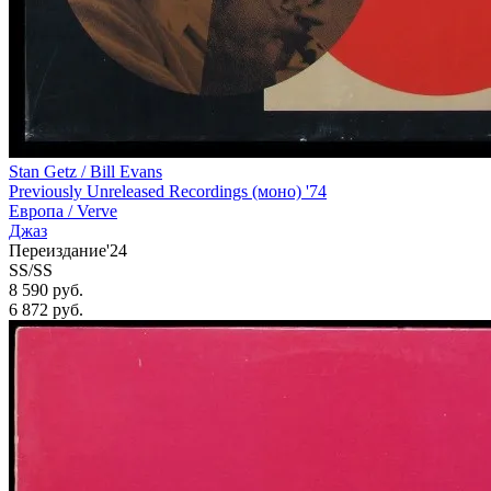
Stan Getz / Bill Evans
Previously Unreleased Recordings (моно) '74
Европа /
Verve
Джаз
Переиздание'24
SS/SS
8 590 руб.
6 872
руб.