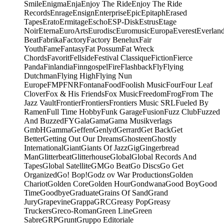
Smile
Enigma
Enja
Enjoy The Ride
Enjoy The Ride
Records
Enrage
Ensign
Enterprise
Epic
Epitaph
Erased
Tapes
Erato
Ermitage
Escho
ESP-Disk
Estrus
Etage
Noir
Eterna
EuroArts
Eurodisc
Euromusic
Europa
Everest
Everlan
Beat
Fabrika
Factory
Factory Benelux
Fair
Youth
Fame
Fantasy
Fat Possum
Fat Wreck
Chords
Favorit
Fellside
Festival Classique
Fiction
Fierce
Panda
Finlandia
Finngospel
Fire
Flashback
Fly
Flying
Dutchman
Flying High
Flying Nun
Europe
FMP
FNR
Fontana
Food
Foolish Music
Four
Four Leaf
Clover
Fox & His Friends
Fox Music
Freedom
Frog
From The
Jazz Vault
Frontier
Frontiers
Frontiers Music SRL
Fueled By
Ramen
Full Time Hobby
Funk Garage
Fusion
Fuzz Club
Fuzzed
And Buzzed
FY
Gala
Gama
Gama Musikverlags
GmbH
Gamma
Geffen
Genlyd
Gerrard
Get Back
Get
Better
Getting Out Our Dreams
Ghosteen
Ghostly
International
Giant
Giants Of Jazz
Gig
Gingerbread
Man
Glitterbeat
Glitterhouse
Global
Global Records And
Tapes
Global Satellite
GM
Go Beat
Go Discs
Go Get
Organized
Go! Bop!
Godz ov War Productions
Golden
Chariot
Golden Core
Golden Hour
Gondwana
Good Boy
Good
Time
Goodbye
Graduate
Grains Of Sand
Grand
Jury
Grapevine
Grappa
GRC
Greasy Pop
Greasy
Truckers
Greco-Roman
Green Line
Green
Sabre
GRP
Grunt
Gruppo Editoriale