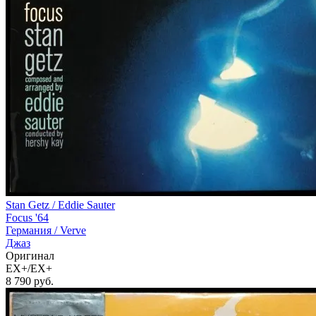
Stan Getz / Eddie Sauter
Focus '64
Германия /
Verve
Джаз
Оригинал
EX+/EX+
8 790
руб.