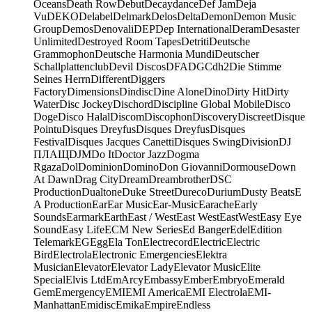
Oceans
Death Row
Debut
Decaydance
Def Jam
Deja
Vu
DEKO
Delabel
Delmark
Delos
Delta
Demon
Demon Music
Group
Demos
Denovali
DEP
Dep International
Deram
Desaster
Unlimited
Destroyed Room Tapes
Detriti
Deutsche
Grammophon
Deutsche Harmonia Mundi
Deutscher
Schallplattenclub
Devil Discos
DFA
DGC
dh2
Die Stimme
Seines Herrn
Different
Diggers
Factory
Dimensions
Dindisc
Dine Alone
Dino
Dirty Hit
Dirty
Water
Disc Jockey
Dischord
Discipline Global Mobile
Disco
Doge
Disco Halal
Discom
Discophon
Discovery
Discreet
Disque
Pointu
Disques Dreyfus
Disques Dreyfus
Disques
Festival
Disques Jacques Canetti
Disques Swing
Division
DJ
ПЛАЩ
DJM
Do It
Doctor Jazz
Dogma
Rgaza
Dol
Dominion
Domino
Don Giovanni
Dormouse
Down
At Dawn
Drag City
Dream
Dreambrother
DSC
Production
Dualtone
Duke Street
Dureco
Durium
Dusty Beats
E
A Production
Ear
Ear Music
Ear-Music
Earache
Early
Sounds
Earmark
Earth
East / West
East West
EastWest
Easy Eye
Sound
Easy Life
ECM New Series
Ed Banger
Edel
Edition
Telemark
EG
Egg
Ela Ton
Electrecord
Electric
Electric
Bird
Electrola
Electronic Emergencies
Elektra
Musician
Elevator
Elevator Lady
Elevator Music
Elite
Special
Elvis Ltd
EmArcy
Embassy
Ember
Embryo
Emerald
Gem
Emergency
EMI
EMI America
EMI Electrola
EMI-
Manhattan
Emidisc
Emika
Empire
Endless