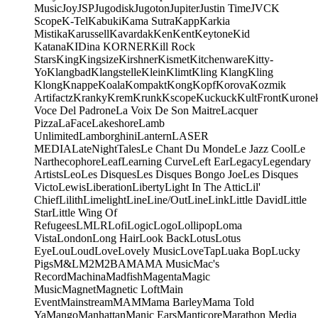
Music
Joy
JSP
Jugodisk
Jugoton
Jupiter
Justin Time
JVC
K
Scope
K-Tel
Kabuki
Kama Sutra
Kapp
Karkia
Mistika
Karussell
Kavardak
Ken
Kent
Keytone
Kid
Katana
KIDina KORNER
Kill Rock
Stars
King
Kingsize
Kirshner
Kismet
Kitchenware
Kitty-
Yo
Klangbad
Klangstelle
Klein
Klimt
Kling Klang
Kling
Klong
Knappe
Koala
Kompakt
Kong
Kopf
Korova
Kozmik
Artifactz
Kranky
Krem
Krunk
Kscope
Kuckuck
KultFront
Kurone
Voce Del Padrone
La Voix De Son Maitre
Lacquer
Pizza
LaFace
Lakeshore
Lamb
Unlimited
Lamborghini
Lantern
LASER
MEDIA
LateNightTales
Le Chant Du Monde
Le Jazz Cool
Le
Narthecophore
Leaf
Learning Curve
Left Ear
Legacy
Legendary
Artists
Leo
Les Disques
Les Disques Bongo Joe
Les Disques
Victo
Lewis
Liberation
Liberty
Light In The Attic
Lil'
Chief
Lilith
Limelight
Line
Line/OutLine
Link
Little David
Little
Star
Little Wing Of
Refugees
LMLR
Lofi
Logic
Logo
Lollipop
Loma
Vista
London
Long Hair
Look Back
Lotus
Lotus
Eye
Lou
Loud
Love
Lovely Music
LoveTap
Luaka Bop
Lucky
Pigs
M&L
M2
M2BA
MA
MA Music
Mac's
Record
Machina
Madfish
Magenta
Magic
Music
Magnet
Magnetic Loft
Main
Event
Mainstream
MAM
Mama Barley
Mama Told
Ya
Mango
Manhattan
Manic Ears
Manticore
Marathon Media