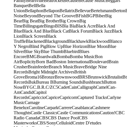
Family
Bearsville
Beatrocket
Because
Because Music
Beggars
Banquet
Bell
Bella
Union
Bellaphon
Bellapon
Bellatrix
Bellevue
Bertelsmann
Berton
Noise
Beyond
Beyond The Groove
BFish
BGP
Biber
Big
Bear
Big Beat
Big Brother
Big Crown
Big
Time
Billingsgate
Bingo
BIS
Bla Bla
Black Acre
Black And
Blue
Black And Blue
Black Cat
Black Forum
Black Jazz
Black
Lion
Black Screen
Black
Truffle
Blackened
Blackground
Blackhawk
Blackwood
Blanco
Y Negro
Blind Pig
Blow Up
Blue Horizon
Blue Moon
Blue
Silver
Blue Sky
Blue Thumb
Bluebird
Blues
Encore
BMG
Boardwalk
Bomba
Bomba Music
Bon
Air
Boplicity
Born Bad
Boston International
Boulevard
Brain
Crusher
Brainfeeder
Branch Music
Brave
Bridge Nine
Records
Bright Midnight Archives
British
Grove
Broma16
Bronze
Brownswood
BRS
Brunswick
Brutalist
Bt
Records
Buk
Bureau B
Burning Sounds
Bushbranch
Button
Nose
BYG
C.B.R.
C/Z
C5
Cadet
Cain
Calligraph
Camel
Can-
Am
Candid
Capitol
Records
Capriccio
Caprice
Capricorn
Captured Tracks
Carlyne
Music
Carnage
Benelux
Caroline
Carpark
Carrere
Casablanca
Cashmere
Thoughts
Castle Classics
Castle Communications
Caution!
CBC
Radio Canada
CBS
CBS Dance Pool
CBS
Masterworks
CBS/Sony
Celluloid
Centre D'etudes