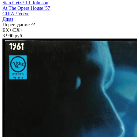
Stan Getz / J.J. Johnson
At The Opera House '57
США /
Verve
Джаз
Переиздание'??
EX+/EX+
3 990
руб.