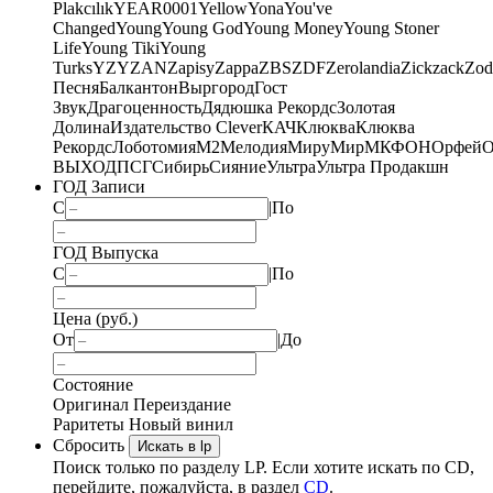
Plakcılık
YEAR0001
Yellow
Yona
You've
Changed
Young
Young God
Young Money
Young Stoner
Life
Young Tiki
Young
Turks
YZY
ZAN
Zapisy
Zappa
ZBS
ZDF
Zerolandia
Zickzack
Zod
Песня
Балкантон
Выргород
Гост
Звук
Драгоценность
Дядюшка Рекордс
Золотая
Долина
Издательство Clever
КАЧ
Клюква
Клюква
Рекордс
Лоботомия
М2
Мелодия
МируМир
МКФОН
Орфей
О
ВЫХОД
ПСГ
Сибирь
Сияние
Ультра
Ультра Продакшн
ГОД Записи
С
|
По
ГОД Выпуска
С
|
По
Цена (руб.)
От
|
До
Состояние
Оригинал
Переиздание
Раритеты
Новый винил
Сбросить
Искать в lp
Поиск только по разделу LP. Если хотите искать по CD,
перейдите, пожалуйста, в раздел
CD
.