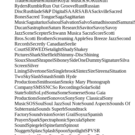
Trade
Roulette
Rounder
Royal Music
RSO
Ruf
Ruff
Ryders
Rumble
Run Out Groove
Runt
Russian
Disc
Rustblade
S&P Digital
SAAR
SABA
Sackville
Sacred
Bones
Sacred Tongue
Saga
Sagittarian
Music
Saguitarius
Salsoul
Salvation
Salvo
Samadhisound
Samurai
Ducan
Sastruphon
Saturn Research
Savitor
Savoy
Savoy
Jazz
Scene
Scepter
Schwann Musica Sacra
Score
Scotti
Bros.
Scotti Brothers
Screaming Apple
Sea Breeze Jazz
Second
Records
Secretly Canadian
Seelie
Court
SERWED
Setalight
Shady
Shakey
Pictures
Shark
Sheffield
Shimmy-Disc
Shining
Sioux
Shout
Shrapnel
Siboney
SideOneDummy
Signature
Silva
Screen
Silver
Lining
Silvertone
Sin
Singlebrook
Sintez
Sire
Sireena
Situation
Two
Sky
Slash
Smash
Smith Hyde
Productions
Smithsonian
Smoky Mary Phonograph
Company
SMS
SNC
So Recordings
Solar
Solid
State
Soliti
SoLyd
Soma
Some
Somerset
Sona Gaia
Productions
Sonet
Sonovox
Sony
Sony Classical
Sony
Music
SOS
Soul
Soul Jazz
Soul Note
Sound Aspects
Sounds Of
Subterrania
Sounds Superb
Soundtrack
Factory
Soundvision
Soviet Grail
Soyuz
Spanish
Prayers
Spark
Spectraphonic
Specula
Sphere
Sound
Spiegelei
Spinefarm
Spinout
Nuggets
Splasc
Splash
Spoon
Spotlight
SPV
SR