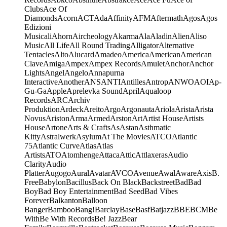
Clubs
Ace Of
Diamonds
Acorn
ACT
Ada
Affinity
AFM
Aftermath
Agos
Agos
Edizioni
Musicali
Ahorn
Aircheology
Akarma
Ala
Aladin
Alien
Aliso
Music
All Life
All Round Trading
Alligator
Alternative
Tentacles
Alto
Alucard
Amadeo
America
American
American
Clave
Amiga
Ampex
Ampex Records
Amulet
Anchor
Anchor
Lights
Angel
Angelo
Annapurna
Interactive
Another
ANS
ANTI
Antilles
Antrop
ANWO
AOI
Ap-
Gu-Ga
Apple
Aprelevka Sound
April
Aqualoop
Records
ARC
Archiv
Produktion
Ardeck
Areito
Argo
Argonauta
Ariola
Arista
Arista
Novus
Ariston
Arma
Armed
Arston
Art
Artist House
Artists
House
Artone
Arts & Crafts
As
Astan
Asthmatic
Kitty
Astralwerk
Asylum
At The Movies
ATCO
Atlantic
75
Atlantic Curve
Atlas
Atlas
Artists
ATO
Atomhenge
Attaca
Attic
Attlaxeras
Audio
Clarity
Audio
Platter
Augogo
Aural
Avatar
AVCO
Avenue
Awal
Aware
Axis
B.
Free
Babylon
Bacillus
Back On Black
Backstreet
Bad
Bad
Boy
Bad Boy Entertainment
Bad Seed
Bad Vibes
Forever
Balkanton
Balloon
Banger
Bamboo
Bang!
Barclay
Base
Basf
Batjazz
BBE
BCM
Be
With
Be With Records
Be! Jazz
Bear