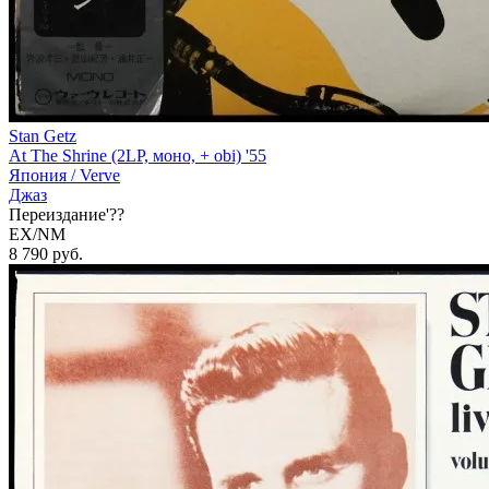
Stan Getz
At The Shrine (2LP, моно, + obi) '55
Япония /
Verve
Джаз
Переиздание'??
EX/NM
8 790
руб.