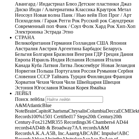
Авангард / Индастриал
Блюз
Детские пластинки
Джаз
Диско
Инди / Альтернатива
Классика
Краутрок
Метал
Неосоул
Новая волна
Панк / Нью вейв
Поп
Прог / Арт
Психоделик / Гараж
Регги
Рок
Русский рок
Саундтреки
Современный поп
Фанк / Соул
Фолк
Хард Рок
Хип-Хоп
Электроника
Эстрада
Этно
СТРАНА
Великобритания
Германия
Голландия
США
Япония
Австралия
Австрия
Аргентина
Барбадос
Беларусь
Бельгия
Болгария
Бразилия
Венгрия
ГДР
Греция
Дания
Европа
Израиль
Индия
Испания
Испания
Италия
Канада
Куба
Латвия
Литва
Люксембург
Новая Зеландия
Норвегия
Польша
Португалия
Россия
Румыния
Сербия
Словения
СССР
Тайвань
Турция
Финляндия
Франция
Хорватия
Чехия
Чехия
Чили
Швейцария
Швеция
Эстония
Югославия
Южная Корея
Ямайка
ЛЕЙБЛ
Поиск лейбла
A&M
Atlantic
Blue
Note
Brain
Capitol
Charisma
Chrysalis
Columbia
Decca
ECM
Elek
Records
100%
1501 Certified
17 Steps
20th Century
20th
Century-Fox
21
2MR
355 Recordings
36 Chambers
4 AD
44
records
4AD
4th & Broadway
7A
A records
A&M
Records
A.K.A.
A5B, Inc.
Aaarrg
ABC
ABC Impulse!
ABC
Records
Abkco
Absinthe
Abstrakce
Ace
Ace Fu
Ace of