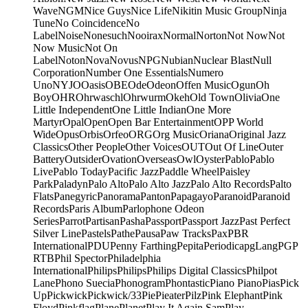
Wave
NGM
Nice Guys
Nice Life
Nikitin Music Group
Ninja
Tune
No Coincidence
No
Label
Noise
Nonesuch
Nooirax
Normal
Norton
Not Now
Not
Now Music
Not On
Label
Noton
Nova
Novus
NPG
Nubian
Nuclear Blast
Null
Corporation
Number One Essentials
Numero
Uno
NYJO
Oasis
OBE
Ode
Odeon
Offen Music
Ogun
Oh
Boy
OHR
Ohrwaschl
Ohrwurm
Okeh
Old Town
Olivia
One
Little Independent
One Little Indian
One More
Martyr
Opal
Open
Open Bar Entertainment
OPP World
Wide
Opus
Orbis
Orfeo
ORG
Org Music
Oriana
Original Jazz
Classics
Other People
Other Voices
OUT
Out Of Line
Outer
Battery
Outsider
Ovation
Overseas
Owl
Oyster
Pablo
Pablo
Live
Pablo Today
Pacific Jazz
Paddle Wheel
Paisley
Park
Paladyn
Palo Alto
Palo Alto Jazz
Palo Alto Records
Palto
Flats
Panegyric
Panorama
Panton
Papagayo
Paranoid
Paranoid
Records
Paris Album
Parlophone Odeon
Series
Parrot
Partisan
Pasha
Passport
Passport Jazz
Past Perfect
Silver Line
Pastels
Pathe
Pausa
Paw Tracks
Pax
PBR
International
PDU
Penny Farthing
Pepita
Periodica
pgLang
PGP
RTB
Phil Spector
Philadelphia
International
Philips
Philips
Philips Digital Classics
Philpot
Lane
Phono Suecia
Phonogram
Phontastic
Piano Piano
Pias
Pick
Up
Pickwick
Pickwick/33
Pie
Pieater
Pilz
Pink Elephant
Pink
Floyd
Pinkflag
Plane
Planet
Play It Again Sam
Play