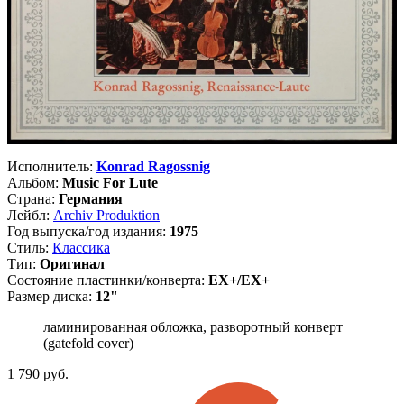
Исполнитель:
Konrad Ragossnig
Альбом:
Music For Lute
Страна:
Германия
Лейбл:
Archiv Produktion
Год выпуска/год издания:
1975
Стиль:
Классика
Тип:
Оригинал
Состояние пластинки/конверта:
EX+/EX+
Размер диска:
12"
ламинированная обложка, разворотный конверт
(gatefold cover)
1 790
руб.