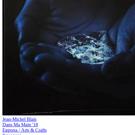
Jean-Michel Blais
Dans Ma Main '18
Европа /
Arts & Crafts