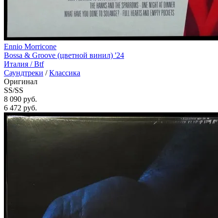
Ennio Morricone
Bossa & Groove (цветной винил) '24
Италия /
Btf
Саундтреки
/
Классика
Оригинал
SS/SS
8 090 руб.
6 472
руб.