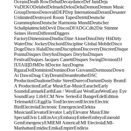
Oceans
Death Row
Debut
Decaydance
Def Jam
Deja
Vu
DEKO
Delabel
Delmark
Delos
Delta
Demon
Demon Music
Group
Demos
Denovali
DEP
Dep International
Deram
Desaster
Unlimited
Destroyed Room Tapes
Detriti
Deutsche
Grammophon
Deutsche Harmonia Mundi
Deutscher
Schallplattenclub
Devil Discos
DFA
DGC
dh2
Die Stimme
Seines Herrn
Different
Diggers
Factory
Dimensions
Dindisc
Dine Alone
Dino
Dirty Hit
Dirty
Water
Disc Jockey
Dischord
Discipline Global Mobile
Disco
Doge
Disco Halal
Discom
Discophon
Discovery
Discreet
Disque
Pointu
Disques Dreyfus
Disques Dreyfus
Disques
Festival
Disques Jacques Canetti
Disques Swing
Division
DJ
ПЛАЩ
DJM
Do It
Doctor Jazz
Dogma
Rgaza
Dol
Dominion
Domino
Don Giovanni
Dormouse
Down
At Dawn
Drag City
Dream
Dreambrother
DSC
Production
Dualtone
Duke Street
Dureco
Durium
Dusty Beats
E
A Production
Ear
Ear Music
Ear-Music
Earache
Early
Sounds
Earmark
Earth
East / West
East West
EastWest
Easy Eye
Sound
Easy Life
ECM New Series
Ed Banger
Edel
Edition
Telemark
EG
Egg
Ela Ton
Electrecord
Electric
Electric
Bird
Electrola
Electronic Emergencies
Elektra
Musician
Elevator
Elevator Lady
Elevator Music
Elite
Special
Elvis Ltd
EmArcy
Embassy
Ember
Embryo
Emerald
Gem
Emergency
EMI
EMI America
EMI Electrola
EMI-
Manhattan
Emidisc
Emika
Empire
Endless