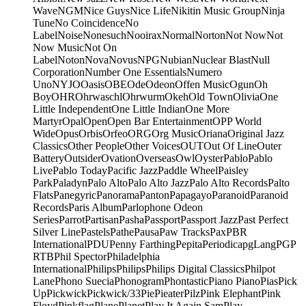
Wave
NGM
Nice Guys
Nice Life
Nikitin Music Group
Ninja
Tune
No Coincidence
No
Label
Noise
Nonesuch
Nooirax
Normal
Norton
Not Now
Not
Now Music
Not On
Label
Noton
Nova
Novus
NPG
Nubian
Nuclear Blast
Null
Corporation
Number One Essentials
Numero
Uno
NYJO
Oasis
OBE
Ode
Odeon
Offen Music
Ogun
Oh
Boy
OHR
Ohrwaschl
Ohrwurm
Okeh
Old Town
Olivia
One
Little Independent
One Little Indian
One More
Martyr
Opal
Open
Open Bar Entertainment
OPP World
Wide
Opus
Orbis
Orfeo
ORG
Org Music
Oriana
Original Jazz
Classics
Other People
Other Voices
OUT
Out Of Line
Outer
Battery
Outsider
Ovation
Overseas
Owl
Oyster
Pablo
Pablo
Live
Pablo Today
Pacific Jazz
Paddle Wheel
Paisley
Park
Paladyn
Palo Alto
Palo Alto Jazz
Palo Alto Records
Palto
Flats
Panegyric
Panorama
Panton
Papagayo
Paranoid
Paranoid
Records
Paris Album
Parlophone Odeon
Series
Parrot
Partisan
Pasha
Passport
Passport Jazz
Past Perfect
Silver Line
Pastels
Pathe
Pausa
Paw Tracks
Pax
PBR
International
PDU
Penny Farthing
Pepita
Periodica
pgLang
PGP
RTB
Phil Spector
Philadelphia
International
Philips
Philips
Philips Digital Classics
Philpot
Lane
Phono Suecia
Phonogram
Phontastic
Piano Piano
Pias
Pick
Up
Pickwick
Pickwick/33
Pie
Pieater
Pilz
Pink Elephant
Pink
Floyd
Pinkflag
Plane
Planet
Play It Again Sam
Play