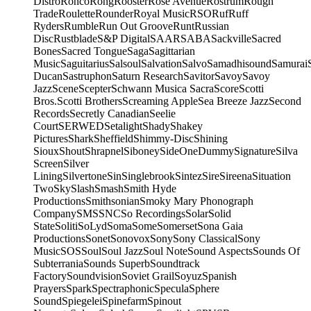
Distro
Ronco
Rong
Rooster
Rose Avenue
Rostrum
Rough
Trade
Roulette
Rounder
Royal Music
RSO
Ruf
Ruff
Ryders
Rumble
Run Out Groove
Runt
Russian
Disc
Rustblade
S&P Digital
SAAR
SABA
Sackville
Sacred
Bones
Sacred Tongue
Saga
Sagittarian
Music
Saguitarius
Salsoul
Salvation
Salvo
Samadhisound
Samurai
Ducan
Sastruphon
Saturn Research
Savitor
Savoy
Savoy
Jazz
Scene
Scepter
Schwann Musica Sacra
Score
Scotti
Bros.
Scotti Brothers
Screaming Apple
Sea Breeze Jazz
Second
Records
Secretly Canadian
Seelie
Court
SERWED
Setalight
Shady
Shakey
Pictures
Shark
Sheffield
Shimmy-Disc
Shining
Sioux
Shout
Shrapnel
Siboney
SideOneDummy
Signature
Silva
Screen
Silver
Lining
Silvertone
Sin
Singlebrook
Sintez
Sire
Sireena
Situation
Two
Sky
Slash
Smash
Smith Hyde
Productions
Smithsonian
Smoky Mary Phonograph
Company
SMS
SNC
So Recordings
Solar
Solid
State
Soliti
SoLyd
Soma
Some
Somerset
Sona Gaia
Productions
Sonet
Sonovox
Sony
Sony Classical
Sony
Music
SOS
Soul
Soul Jazz
Soul Note
Sound Aspects
Sounds Of
Subterrania
Sounds Superb
Soundtrack
Factory
Soundvision
Soviet Grail
Soyuz
Spanish
Prayers
Spark
Spectraphonic
Specula
Sphere
Sound
Spiegelei
Spinefarm
Spinout