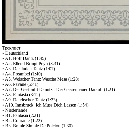
Треклист
• Deutschland
• A1. Hoff Dantz (1:45)
• A2. Ellend Bringt Peyn (3:31)
• A3. Der Juden Tantz (1:07)
• A4. Preambel (1:40)
• A5. Welscher Tantz Wascha Mesa (1:28)
• A6. Pavane (5:41)
• A7. Der Gestraifft Danntz - Der Gassenhauer Darauff (1:21)
• A8. Fantasia (3:12)
• A9. Deudtscher Tantz (1:23)
• A10. Innsbruck, Ich Muss Dich Lassen (1:54)
• Niederlande
• B1. Fantasia (2:21)
• B2. Courante (1:22)
• B3. Branle Simple De Poictou (1:30)