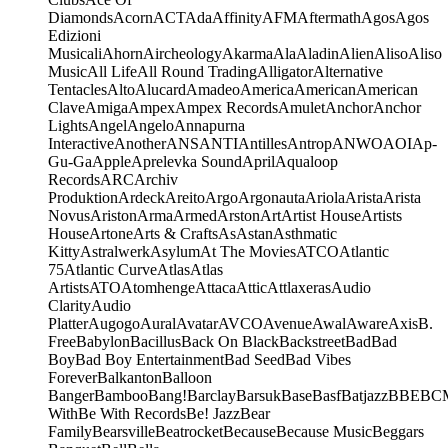
Diamonds
Acorn
ACT
Ada
Affinity
AFM
Aftermath
Agos
Agos
Edizioni
Musicali
Ahorn
Aircheology
Akarma
Ala
Aladin
Alien
Aliso
Aliso
Music
All Life
All Round Trading
Alligator
Alternative
Tentacles
Alto
Alucard
Amadeo
America
American
American
Clave
Amiga
Ampex
Ampex Records
Amulet
Anchor
Anchor
Lights
Angel
Angelo
Annapurna
Interactive
Another
ANS
ANTI
Antilles
Antrop
ANWO
AOI
Ap-
Gu-Ga
Apple
Aprelevka Sound
April
Aqualoop
Records
ARC
Archiv
Produktion
Ardeck
Areito
Argo
Argonauta
Ariola
Arista
Arista
Novus
Ariston
Arma
Armed
Arston
Art
Artist House
Artists
House
Artone
Arts & Crafts
As
Astan
Asthmatic
Kitty
Astralwerk
Asylum
At The Movies
ATCO
Atlantic
75
Atlantic Curve
Atlas
Atlas
Artists
ATO
Atomhenge
Attaca
Attic
Attlaxeras
Audio
Clarity
Audio
Platter
Augogo
Aural
Avatar
AVCO
Avenue
Awal
Aware
Axis
B.
Free
Babylon
Bacillus
Back On Black
Backstreet
Bad
Bad
Boy
Bad Boy Entertainment
Bad Seed
Bad Vibes
Forever
Balkanton
Balloon
Banger
Bamboo
Bang!
Barclay
Barsuk
Base
Basf
Batjazz
BBE
BC
With
Be With Records
Be! Jazz
Bear
Family
Bearsville
Beatrocket
Because
Because Music
Beggars