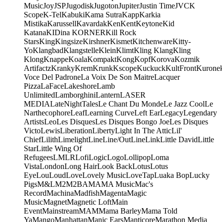
Music
Joy
JSP
Jugodisk
Jugoton
Jupiter
Justin Time
JVC
K
Scope
K-Tel
Kabuki
Kama Sutra
Kapp
Karkia
Mistika
Karussell
Kavardak
Ken
Kent
Keytone
Kid
Katana
KIDina KORNER
Kill Rock
Stars
King
Kingsize
Kirshner
Kismet
Kitchenware
Kitty-
Yo
Klangbad
Klangstelle
Klein
Klimt
Kling Klang
Kling
Klong
Knappe
Koala
Kompakt
Kong
Kopf
Korova
Kozmik
Artifactz
Kranky
Krem
Krunk
Kscope
Kuckuck
KultFront
Kurone
Voce Del Padrone
La Voix De Son Maitre
Lacquer
Pizza
LaFace
Lakeshore
Lamb
Unlimited
Lamborghini
Lantern
LASER
MEDIA
LateNightTales
Le Chant Du Monde
Le Jazz Cool
Le
Narthecophore
Leaf
Learning Curve
Left Ear
Legacy
Legendary
Artists
Leo
Les Disques
Les Disques Bongo Joe
Les Disques
Victo
Lewis
Liberation
Liberty
Light In The Attic
Lil'
Chief
Lilith
Limelight
Line
Line/OutLine
Link
Little David
Little
Star
Little Wing Of
Refugees
LMLR
Lofi
Logic
Logo
Lollipop
Loma
Vista
London
Long Hair
Look Back
Lotus
Lotus
Eye
Lou
Loud
Love
Lovely Music
LoveTap
Luaka Bop
Lucky
Pigs
M&L
M2
M2BA
MA
MA Music
Mac's
Record
Machina
Madfish
Magenta
Magic
Music
Magnet
Magnetic Loft
Main
Event
Mainstream
MAM
Mama Barley
Mama Told
Ya
Mango
Manhattan
Manic Ears
Manticore
Marathon Media