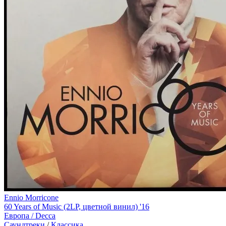
Ennio Morricone
60 Years of Music (2LP, цветной винил) '16
Европа /
Decca
Саундтреки
/
Классика