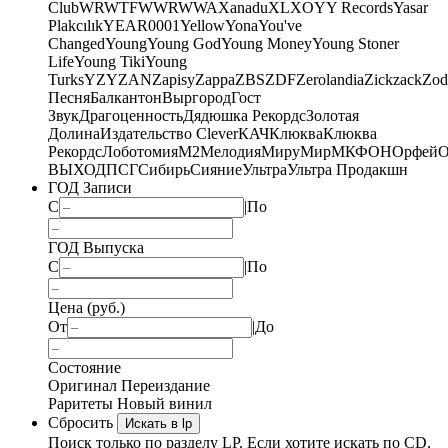
Club
WRWTFWWR
WWA
Xanadu
XL
XO
Y
Y Records
Yasar
Plakcılık
YEAR0001
Yellow
Yona
You've
Changed
Young
Young God
Young Money
Young Stoner
Life
Young Tiki
Young
Turks
YZY
ZAN
Zapisy
Zappa
ZBS
ZDF
Zerolandia
Zickzack
Zod
Песня
Балкантон
Выргород
Гост
Звук
Драгоценность
Дядюшка Рекордс
Золотая
Долина
Издательство Clever
КАЧ
Клюква
Клюква
Рекордс
Лоботомия
М2
Мелодия
МируМир
МКФОН
Орфей
О
ВЫХОД
ПСГ
Сибирь
Сияние
Ультра
Ультра Продакшн
ГОД Записи
С
|
По
ГОД Выпуска
С
|
По
Цена (руб.)
От
|
До
Состояние
Оригинал
Переиздание
Раритеты
Новый винил
Сбросить
Искать в lp
Поиск только по разделу LP. Если хотите искать по CD,