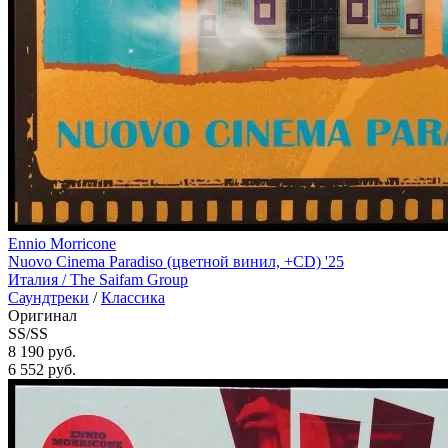
Ennio Morricone
Nuovo Cinema Paradiso (цветной винил, +CD) '25
Италия /
The Saifam Group
Саундтреки
/
Классика
Оригинал
SS/SS
8 190 руб.
6 552
руб.