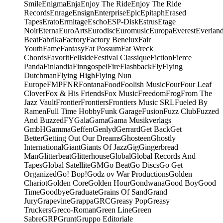
Smile
Enigma
Enja
Enjoy The Ride
Enjoy The Ride
Records
Enrage
Ensign
Enterprise
Epic
Epitaph
Erased
Tapes
Erato
Ermitage
Escho
ESP-Disk
Estrus
Etage
Noir
Eterna
EuroArts
Eurodisc
Euromusic
Europa
Everest
Everlan
Beat
Fabrika
Factory
Factory Benelux
Fair
Youth
Fame
Fantasy
Fat Possum
Fat Wreck
Chords
Favorit
Fellside
Festival Classique
Fiction
Fierce
Panda
Finlandia
Finngospel
Fire
Flashback
Fly
Flying
Dutchman
Flying High
Flying Nun
Europe
FMP
FNR
Fontana
Food
Foolish Music
Four
Four Leaf
Clover
Fox & His Friends
Fox Music
Freedom
Frog
From The
Jazz Vault
Frontier
Frontiers
Frontiers Music SRL
Fueled By
Ramen
Full Time Hobby
Funk Garage
Fusion
Fuzz Club
Fuzzed
And Buzzed
FY
Gala
Gama
Gama Musikverlags
GmbH
Gamma
Geffen
Genlyd
Gerrard
Get Back
Get
Better
Getting Out Our Dreams
Ghosteen
Ghostly
International
Giant
Giants Of Jazz
Gig
Gingerbread
Man
Glitterbeat
Glitterhouse
Global
Global Records And
Tapes
Global Satellite
GM
Go Beat
Go Discs
Go Get
Organized
Go! Bop!
Godz ov War Productions
Golden
Chariot
Golden Core
Golden Hour
Gondwana
Good Boy
Good
Time
Goodbye
Graduate
Grains Of Sand
Grand
Jury
Grapevine
Grappa
GRC
Greasy Pop
Greasy
Truckers
Greco-Roman
Green Line
Green
Sabre
GRP
Grunt
Gruppo Editoriale