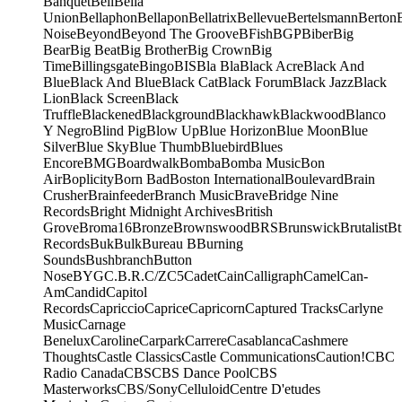
Banquet
Bell
Bella
Union
Bellaphon
Bellapon
Bellatrix
Bellevue
Bertelsmann
Berton
Noise
Beyond
Beyond The Groove
BFish
BGP
Biber
Big
Bear
Big Beat
Big Brother
Big Crown
Big
Time
Billingsgate
Bingo
BIS
Bla Bla
Black Acre
Black And
Blue
Black And Blue
Black Cat
Black Forum
Black Jazz
Black
Lion
Black Screen
Black
Truffle
Blackened
Blackground
Blackhawk
Blackwood
Blanco
Y Negro
Blind Pig
Blow Up
Blue Horizon
Blue Moon
Blue
Silver
Blue Sky
Blue Thumb
Bluebird
Blues
Encore
BMG
Boardwalk
Bomba
Bomba Music
Bon
Air
Boplicity
Born Bad
Boston International
Boulevard
Brain
Crusher
Brainfeeder
Branch Music
Brave
Bridge Nine
Records
Bright Midnight Archives
British
Grove
Broma16
Bronze
Brownswood
BRS
Brunswick
Brutalist
Bt
Records
Buk
Bulk
Bureau B
Burning
Sounds
Bushbranch
Button
Nose
BYG
C.B.R.
C/Z
C5
Cadet
Cain
Calligraph
Camel
Can-
Am
Candid
Capitol
Records
Capriccio
Caprice
Capricorn
Captured Tracks
Carlyne
Music
Carnage
Benelux
Caroline
Carpark
Carrere
Casablanca
Cashmere
Thoughts
Castle Classics
Castle Communications
Caution!
CBC
Radio Canada
CBS
CBS Dance Pool
CBS
Masterworks
CBS/Sony
Celluloid
Centre D'etudes