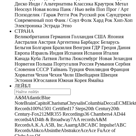
Диско
Инди / Альтернатива
Классика
Краутрок
Метал
Неосоул
Новая волна
Панк / Нью вейв
Поп
Прог / Арт
Психоделик / Гараж
Регги
Рок
Русский рок
Саундтреки
Современный поп
Фанк / Соул
Фолк
Хард Рок
Хип-Хоп
Электроника
Эстрада
Этно
СТРАНА
Великобритания
Германия
Голландия
США
Япония
Австралия
Австрия
Аргентина
Барбадос
Беларусь
Бельгия
Болгария
Бразилия
Венгрия
ГДР
Греция
Дания
Европа
Израиль
Индия
Испания
Испания
Италия
Канада
Куба
Латвия
Литва
Люксембург
Новая Зеландия
Норвегия
Польша
Португалия
Россия
Румыния
Сербия
Словения
СССР
Тайвань
Турция
Финляндия
Франция
Хорватия
Чехия
Чехия
Чили
Швейцария
Швеция
Эстония
Югославия
Южная Корея
Ямайка
ЛЕЙБЛ
A&M
Atlantic
Blue
Note
Brain
Capitol
Charisma
Chrysalis
Columbia
Decca
ECM
Elek
Records
100%
1501 Certified
17 Steps
20th Century
20th
Century-Fox
21
2MR
355 Recordings
36 Chambers
4 AD
44
records
4AD
4th & Broadway
7A
A records
A&M
Records
A.K.A.
A5B, Inc.
Aaarrg
ABC
ABC Impulse!
ABC
Records
Abkco
Absinthe
Abstrakce
Ace
Ace Fu
Ace of
Clubs
Ace Of