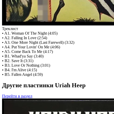
Треклист
• A1. Woman Of The Night (4:05)
• A2. Falling In Love (2:54)
• A3. One More Night (Last Farewell) (3:32)
• A4. Put Your Lovin' On Me (4:06)
• A5. Come Back To Me (4:17)
• B1. Whad'ya Say (3:40)
• B2. Save It (3:31)
• B3. Love Or Nothing (3:01)
• B4. I'm Alive (4:15)
• B5. Fallen Angel (4:59)
Другие пластинки Uriah Heep
Перейти
в раздел