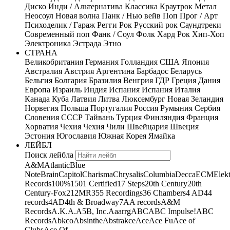
Диско
Инди / Альтернатива
Классика
Краутрок
Метал
Неосоул
Новая волна
Панк / Нью вейв
Поп
Прог / Арт
Психоделик / Гараж
Регги
Рок
Русский рок
Саундтреки
Современный поп
Фанк / Соул
Фолк
Хард Рок
Хип-Хоп
Электроника
Эстрада
Этно
СТРАНА
Великобритания
Германия
Голландия
США
Япония
Австралия
Австрия
Аргентина
Барбадос
Беларусь
Бельгия
Болгария
Бразилия
Венгрия
ГДР
Греция
Дания
Европа
Израиль
Индия
Испания
Испания
Италия
Канада
Куба
Латвия
Литва
Люксембург
Новая Зеландия
Норвегия
Польша
Португалия
Россия
Румыния
Сербия
Словения
СССР
Тайвань
Турция
Финляндия
Франция
Хорватия
Чехия
Чехия
Чили
Швейцария
Швеция
Эстония
Югославия
Южная Корея
Ямайка
ЛЕЙБЛ
Поиск лейбла
A&M
Atlantic
Blue
Note
Brain
Capitol
Charisma
Chrysalis
Columbia
Decca
ECM
Elek
Records
100%
1501 Certified
17 Steps
20th Century
20th
Century-Fox
21
2MR
355 Recordings
36 Chambers
4 AD
44
records
4AD
4th & Broadway
7A
A records
A&M
Records
A.K.A.
A5B, Inc.
Aaarrg
ABC
ABC Impulse!
ABC
Records
Abkco
Absinthe
Abstrakce
Ace
Ace Fu
Ace of
Clubs
Ace Of