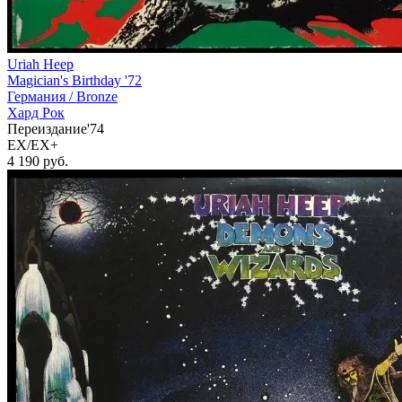
Uriah Heep
Magician's Birthday '72
Германия /
Bronze
Хард Рок
Переиздание'74
EX/EX+
4 190
руб.