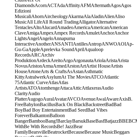
Diamonds
Acorn
ACT
Ada
Affinity
AFM
Aftermath
Agos
Agos
Edizioni
Musicali
Ahorn
Aircheology
Akarma
Ala
Aladin
Alien
Aliso
Music
All Life
All Round Trading
Alligator
Alternative
Tentacles
Alto
Alucard
Amadeo
America
American
American
Clave
Amiga
Ampex
Ampex Records
Amulet
Anchor
Anchor
Lights
Angel
Angelo
Annapurna
Interactive
Another
ANS
ANTI
Antilles
Antrop
ANWO
AOI
Ap-
Gu-Ga
Apple
Aprelevka Sound
April
Aqualoop
Records
ARC
Archiv
Produktion
Ardeck
Areito
Argo
Argonauta
Ariola
Arista
Arista
Novus
Ariston
Arma
Armed
Arston
Art
Artist House
Artists
House
Artone
Arts & Crafts
As
Astan
Asthmatic
Kitty
Astralwerk
Asylum
At The Movies
ATCO
Atlantic
75
Atlantic Curve
Atlas
Atlas
Artists
ATO
Atomhenge
Attaca
Attic
Attlaxeras
Audio
Clarity
Audio
Platter
Augogo
Aural
Avatar
AVCO
Avenue
Awal
Aware
Axis
B.
Free
Babylon
Bacillus
Back On Black
Backstreet
Bad
Bad
Boy
Bad Boy Entertainment
Bad Seed
Bad Vibes
Forever
Balkanton
Balloon
Banger
Bamboo
Bang!
Barclay
Barsuk
Base
Basf
Batjazz
BBE
BC
With
Be With Records
Be! Jazz
Bear
Family
Bearsville
Beatrocket
Because
Because Music
Beggars