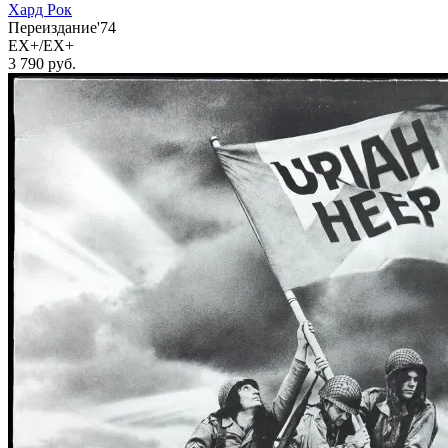
Хард Рок
Переиздание'74
EX+/EX+
3 790
руб.