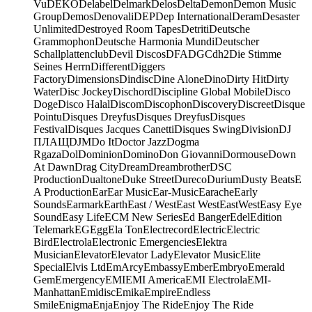
Vu
DEKO
Delabel
Delmark
Delos
Delta
Demon
Demon Music
Group
Demos
Denovali
DEP
Dep International
Deram
Desaster
Unlimited
Destroyed Room Tapes
Detriti
Deutsche
Grammophon
Deutsche Harmonia Mundi
Deutscher
Schallplattenclub
Devil Discos
DFA
DGC
dh2
Die Stimme
Seines Herrn
Different
Diggers
Factory
Dimensions
Dindisc
Dine Alone
Dino
Dirty Hit
Dirty
Water
Disc Jockey
Dischord
Discipline Global Mobile
Disco
Doge
Disco Halal
Discom
Discophon
Discovery
Discreet
Disque
Pointu
Disques Dreyfus
Disques Dreyfus
Disques
Festival
Disques Jacques Canetti
Disques Swing
Division
DJ
ПЛАЩ
DJM
Do It
Doctor Jazz
Dogma
Rgaza
Dol
Dominion
Domino
Don Giovanni
Dormouse
Down
At Dawn
Drag City
Dream
Dreambrother
DSC
Production
Dualtone
Duke Street
Dureco
Durium
Dusty Beats
E
A Production
Ear
Ear Music
Ear-Music
Earache
Early
Sounds
Earmark
Earth
East / West
East West
EastWest
Easy Eye
Sound
Easy Life
ECM New Series
Ed Banger
Edel
Edition
Telemark
EG
Egg
Ela Ton
Electrecord
Electric
Electric
Bird
Electrola
Electronic Emergencies
Elektra
Musician
Elevator
Elevator Lady
Elevator Music
Elite
Special
Elvis Ltd
EmArcy
Embassy
Ember
Embryo
Emerald
Gem
Emergency
EMI
EMI America
EMI Electrola
EMI-
Manhattan
Emidisc
Emika
Empire
Endless
Smile
Enigma
Enja
Enjoy The Ride
Enjoy The Ride