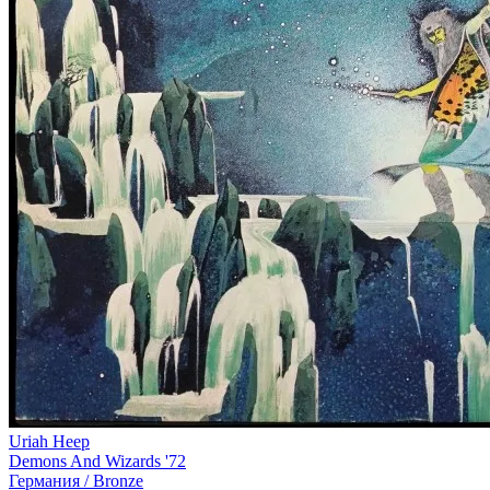
Uriah Heep
Demons And Wizards '72
Германия /
Bronze