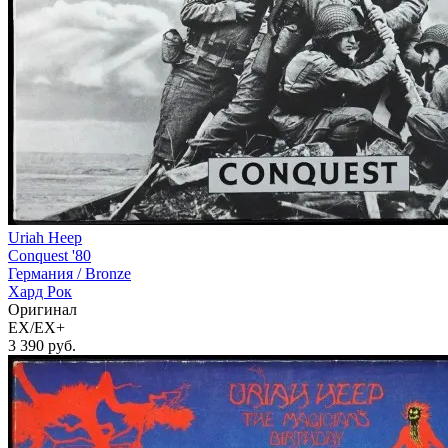
Uriah Heep
Conquest '80
Германия /
Bronze
Хард Рок
Оригинал
EX/EX+
3 390
руб.