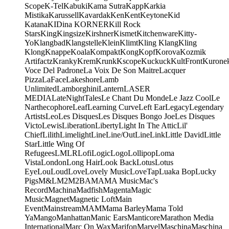
Scope
K-Tel
Kabuki
Kama Sutra
Kapp
Karkia
Mistika
Karussell
Kavardak
Ken
Kent
Keytone
Kid
Katana
KIDina KORNER
Kill Rock
Stars
King
Kingsize
Kirshner
Kismet
Kitchenware
Kitty-
Yo
Klangbad
Klangstelle
Klein
Klimt
Kling Klang
Kling
Klong
Knappe
Koala
Kompakt
Kong
Kopf
Korova
Kozmik
Artifactz
Kranky
Krem
Krunk
Kscope
Kuckuck
KultFront
Kurone
Voce Del Padrone
La Voix De Son Maitre
Lacquer
Pizza
LaFace
Lakeshore
Lamb
Unlimited
Lamborghini
Lantern
LASER
MEDIA
LateNightTales
Le Chant Du Monde
Le Jazz Cool
Le
Narthecophore
Leaf
Learning Curve
Left Ear
Legacy
Legendary
Artists
Leo
Les Disques
Les Disques Bongo Joe
Les Disques
Victo
Lewis
Liberation
Liberty
Light In The Attic
Lil'
Chief
Lilith
Limelight
Line
Line/OutLine
Link
Little David
Little
Star
Little Wing Of
Refugees
LMLR
Lofi
Logic
Logo
Lollipop
Loma
Vista
London
Long Hair
Look Back
Lotus
Lotus
Eye
Lou
Loud
Love
Lovely Music
LoveTap
Luaka Bop
Lucky
Pigs
M&L
M2
M2BA
MA
MA Music
Mac's
Record
Machina
Madfish
Magenta
Magic
Music
Magnet
Magnetic Loft
Main
Event
Mainstream
MAM
Mama Barley
Mama Told
Ya
Mango
Manhattan
Manic Ears
Manticore
Marathon Media
International
Marc On Wax
Marifon
Marvel
Maschina
Maschina