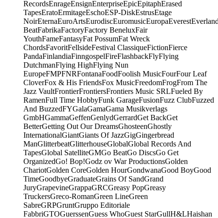
Records
Enrage
Ensign
Enterprise
Epic
Epitaph
Erased
Tapes
Erato
Ermitage
Escho
ESP-Disk
Estrus
Etage
Noir
Eterna
EuroArts
Eurodisc
Euromusic
Europa
Everest
Everlan
Beat
Fabrika
Factory
Factory Benelux
Fair
Youth
Fame
Fantasy
Fat Possum
Fat Wreck
Chords
Favorit
Fellside
Festival Classique
Fiction
Fierce
Panda
Finlandia
Finngospel
Fire
Flashback
Fly
Flying
Dutchman
Flying High
Flying Nun
Europe
FMP
FNR
Fontana
Food
Foolish Music
Four
Four Leaf
Clover
Fox & His Friends
Fox Music
Freedom
Frog
From The
Jazz Vault
Frontier
Frontiers
Frontiers Music SRL
Fueled By
Ramen
Full Time Hobby
Funk Garage
Fusion
Fuzz Club
Fuzzed
And Buzzed
FY
Gala
Gama
Gama Musikverlags
GmbH
Gamma
Geffen
Genlyd
Gerrard
Get Back
Get
Better
Getting Out Our Dreams
Ghosteen
Ghostly
International
Giant
Giants Of Jazz
Gig
Gingerbread
Man
Glitterbeat
Glitterhouse
Global
Global Records And
Tapes
Global Satellite
GM
Go Beat
Go Discs
Go Get
Organized
Go! Bop!
Godz ov War Productions
Golden
Chariot
Golden Core
Golden Hour
Gondwana
Good Boy
Good
Time
Goodbye
Graduate
Grains Of Sand
Grand
Jury
Grapevine
Grappa
GRC
Greasy Pop
Greasy
Truckers
Greco-Roman
Green Line
Green
Sabre
GRP
Grunt
Gruppo Editoriale
Fabbri
GTO
Guerssen
Guess Who
Guest Star
Gull
H&L
Haishan