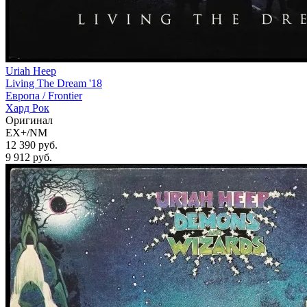
Uriah Heep
Living The Dream '18
Европа /
Frontier
Хард Рок
Оригинал
EX+/NM
12 390 руб.
9 912
руб.