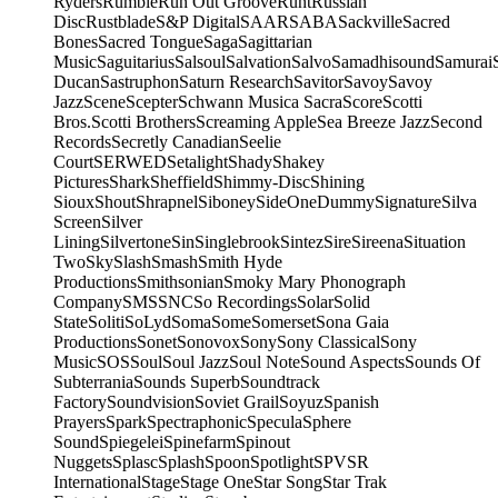
Ryders
Rumble
Run Out Groove
Runt
Russian
Disc
Rustblade
S&P Digital
SAAR
SABA
Sackville
Sacred
Bones
Sacred Tongue
Saga
Sagittarian
Music
Saguitarius
Salsoul
Salvation
Salvo
Samadhisound
Samurai
Ducan
Sastruphon
Saturn Research
Savitor
Savoy
Savoy
Jazz
Scene
Scepter
Schwann Musica Sacra
Score
Scotti
Bros.
Scotti Brothers
Screaming Apple
Sea Breeze Jazz
Second
Records
Secretly Canadian
Seelie
Court
SERWED
Setalight
Shady
Shakey
Pictures
Shark
Sheffield
Shimmy-Disc
Shining
Sioux
Shout
Shrapnel
Siboney
SideOneDummy
Signature
Silva
Screen
Silver
Lining
Silvertone
Sin
Singlebrook
Sintez
Sire
Sireena
Situation
Two
Sky
Slash
Smash
Smith Hyde
Productions
Smithsonian
Smoky Mary Phonograph
Company
SMS
SNC
So Recordings
Solar
Solid
State
Soliti
SoLyd
Soma
Some
Somerset
Sona Gaia
Productions
Sonet
Sonovox
Sony
Sony Classical
Sony
Music
SOS
Soul
Soul Jazz
Soul Note
Sound Aspects
Sounds Of
Subterrania
Sounds Superb
Soundtrack
Factory
Soundvision
Soviet Grail
Soyuz
Spanish
Prayers
Spark
Spectraphonic
Specula
Sphere
Sound
Spiegelei
Spinefarm
Spinout
Nuggets
Splasc
Splash
Spoon
Spotlight
SPV
SR
International
Stage
Stage One
Star Song
Star Trak