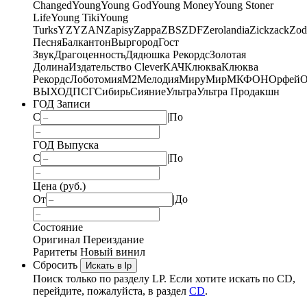
Changed
Young
Young God
Young Money
Young Stoner
Life
Young Tiki
Young
Turks
YZY
ZAN
Zapisy
Zappa
ZBS
ZDF
Zerolandia
Zickzack
Zod
Песня
Балкантон
Выргород
Гост
Звук
Драгоценность
Дядюшка Рекордс
Золотая
Долина
Издательство Clever
КАЧ
Клюква
Клюква
Рекордс
Лоботомия
М2
Мелодия
МируМир
МКФОН
Орфей
О
ВЫХОД
ПСГ
Сибирь
Сияние
Ультра
Ультра Продакшн
ГОД Записи
С
|
По
ГОД Выпуска
С
|
По
Цена (руб.)
От
|
До
Состояние
Оригинал
Переиздание
Раритеты
Новый винил
Сбросить
Искать в lp
Поиск только по разделу LP. Если хотите искать по CD,
перейдите, пожалуйста, в раздел
CD
.