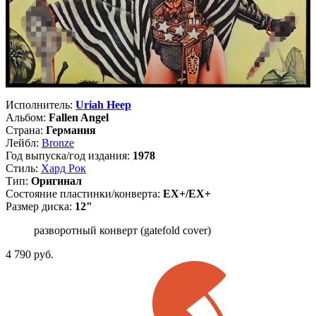
Исполнитель:
Uriah Heep
Альбом:
Fallen Angel
Страна:
Германия
Лейбл:
Bronze
Год выпуска/год издания:
1978
Стиль:
Хард Рок
Тип:
Оригинал
Состояние пластинки/конверта:
EX+/EX+
Размер диска:
12"
разворотный конверт (gatefold cover)
4 790
руб.