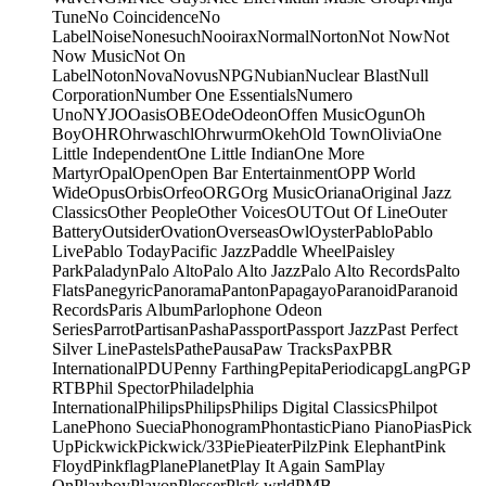
Tune
No Coincidence
No
Label
Noise
Nonesuch
Nooirax
Normal
Norton
Not Now
Not
Now Music
Not On
Label
Noton
Nova
Novus
NPG
Nubian
Nuclear Blast
Null
Corporation
Number One Essentials
Numero
Uno
NYJO
Oasis
OBE
Ode
Odeon
Offen Music
Ogun
Oh
Boy
OHR
Ohrwaschl
Ohrwurm
Okeh
Old Town
Olivia
One
Little Independent
One Little Indian
One More
Martyr
Opal
Open
Open Bar Entertainment
OPP World
Wide
Opus
Orbis
Orfeo
ORG
Org Music
Oriana
Original Jazz
Classics
Other People
Other Voices
OUT
Out Of Line
Outer
Battery
Outsider
Ovation
Overseas
Owl
Oyster
Pablo
Pablo
Live
Pablo Today
Pacific Jazz
Paddle Wheel
Paisley
Park
Paladyn
Palo Alto
Palo Alto Jazz
Palo Alto Records
Palto
Flats
Panegyric
Panorama
Panton
Papagayo
Paranoid
Paranoid
Records
Paris Album
Parlophone Odeon
Series
Parrot
Partisan
Pasha
Passport
Passport Jazz
Past Perfect
Silver Line
Pastels
Pathe
Pausa
Paw Tracks
Pax
PBR
International
PDU
Penny Farthing
Pepita
Periodica
pgLang
PGP
RTB
Phil Spector
Philadelphia
International
Philips
Philips
Philips Digital Classics
Philpot
Lane
Phono Suecia
Phonogram
Phontastic
Piano Piano
Pias
Pick
Up
Pickwick
Pickwick/33
Pie
Pieater
Pilz
Pink Elephant
Pink
Floyd
Pinkflag
Plane
Planet
Play It Again Sam
Play
On
Playboy
Playon
Plesser
Plstk wrld
PMB