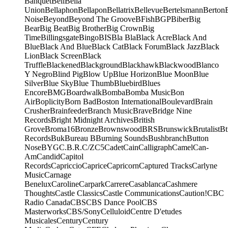
Banquet
Bell
Bella
Union
Bellaphon
Bellapon
Bellatrix
Bellevue
Bertelsmann
Berton
Noise
Beyond
Beyond The Groove
BFish
BGP
Biber
Big
Bear
Big Beat
Big Brother
Big Crown
Big
Time
Billingsgate
Bingo
BIS
Bla Bla
Black Acre
Black And
Blue
Black And Blue
Black Cat
Black Forum
Black Jazz
Black
Lion
Black Screen
Black
Truffle
Blackened
Blackground
Blackhawk
Blackwood
Blanco
Y Negro
Blind Pig
Blow Up
Blue Horizon
Blue Moon
Blue
Silver
Blue Sky
Blue Thumb
Bluebird
Blues
Encore
BMG
Boardwalk
Bomba
Bomba Music
Bon
Air
Boplicity
Born Bad
Boston International
Boulevard
Brain
Crusher
Brainfeeder
Branch Music
Brave
Bridge Nine
Records
Bright Midnight Archives
British
Grove
Broma16
Bronze
Brownswood
BRS
Brunswick
Brutalist
Bt
Records
Buk
Bureau B
Burning Sounds
Bushbranch
Button
Nose
BYG
C.B.R.
C/Z
C5
Cadet
Cain
Calligraph
Camel
Can-
Am
Candid
Capitol
Records
Capriccio
Caprice
Capricorn
Captured Tracks
Carlyne
Music
Carnage
Benelux
Caroline
Carpark
Carrere
Casablanca
Cashmere
Thoughts
Castle Classics
Castle Communications
Caution!
CBC
Radio Canada
CBS
CBS Dance Pool
CBS
Masterworks
CBS/Sony
Celluloid
Centre D'etudes
Musicales
Century
Century