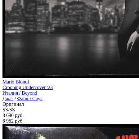
Mario Biondi
Crooning Undercover '23
Италия /
Beyond
Джаз
/
Фанк / Соул
Оригинал
SS/SS
8 690 руб.
6 952
руб.