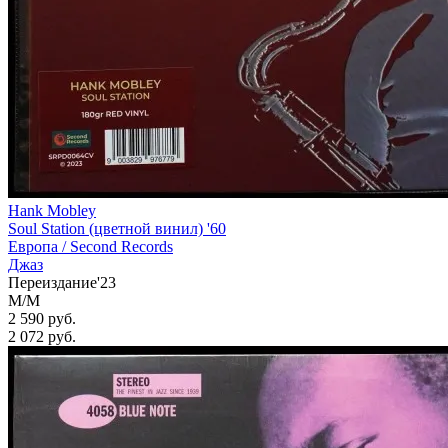
Hank Mobley
Soul Station (цветной винил) '60
Европа /
Second Records
Джаз
Переиздание'23
M/M
2 590 руб.
2 072
руб.