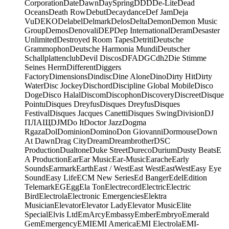
Corporation
Date
Dawn
DaySpring
DDD
De-Lite
Dead
Oceans
Death Row
Debut
Decaydance
Def Jam
Deja
Vu
DEKO
Delabel
Delmark
Delos
Delta
Demon
Demon Music
Group
Demos
Denovali
DEP
Dep International
Deram
Desaster
Unlimited
Destroyed Room Tapes
Detriti
Deutsche
Grammophon
Deutsche Harmonia Mundi
Deutscher
Schallplattenclub
Devil Discos
DFA
DGC
dh2
Die Stimme
Seines Herrn
Different
Diggers
Factory
Dimensions
Dindisc
Dine Alone
Dino
Dirty Hit
Dirty
Water
Disc Jockey
Dischord
Discipline Global Mobile
Disco
Doge
Disco Halal
Discom
Discophon
Discovery
Discreet
Disque
Pointu
Disques Dreyfus
Disques Dreyfus
Disques
Festival
Disques Jacques Canetti
Disques Swing
Division
DJ
ПЛАЩ
DJM
Do It
Doctor Jazz
Dogma
Rgaza
Dol
Dominion
Domino
Don Giovanni
Dormouse
Down
At Dawn
Drag City
Dream
Dreambrother
DSC
Production
Dualtone
Duke Street
Dureco
Durium
Dusty Beats
E
A Production
Ear
Ear Music
Ear-Music
Earache
Early
Sounds
Earmark
Earth
East / West
East West
EastWest
Easy Eye
Sound
Easy Life
ECM New Series
Ed Banger
Edel
Edition
Telemark
EG
Egg
Ela Ton
Electrecord
Electric
Electric
Bird
Electrola
Electronic Emergencies
Elektra
Musician
Elevator
Elevator Lady
Elevator Music
Elite
Special
Elvis Ltd
EmArcy
Embassy
Ember
Embryo
Emerald
Gem
Emergency
EMI
EMI America
EMI Electrola
EMI-