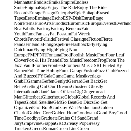
Manhattan
Emidisc
Emika
Empire
Endless
Smile
Enigma
Enja
Enjoy The Ride
Enjoy The Ride
Records
Enrage
Ensign
Enterprise
Epic
Epitaph
Erased
Tapes
Erato
Ermitage
Escho
ESP-Disk
Estrus
Etage
Noir
Eterna
EuroArts
Eurodisc
Euromusic
Europa
Everest
Everlan
Beat
Fabrika
Factory
Factory Benelux
Fair
Youth
Fame
Fantasy
Fat Possum
Fat Wreck
Chords
Favorit
Fellside
Festival Classique
Fiction
Fierce
Panda
Finlandia
Finngospel
Fire
Flashback
Fly
Flying
Dutchman
Flying High
Flying Nun
Europe
FMP
FNR
Fontana
Food
Foolish Music
Four
Four Leaf
Clover
Fox & His Friends
Fox Music
Freedom
Frog
From The
Jazz Vault
Frontier
Frontiers
Frontiers Music SRL
Fueled By
Ramen
Full Time Hobby
Funk Garage
Fusion
Fuzz Club
Fuzzed
And Buzzed
FY
Gala
Gama
Gama Musikverlags
GmbH
Gamma
Geffen
Genlyd
Gerrard
Get Back
Get
Better
Getting Out Our Dreams
Ghosteen
Ghostly
International
Giant
Giants Of Jazz
Gig
Gingerbread
Man
Glitterbeat
Glitterhouse
Global
Global Records And
Tapes
Global Satellite
GM
Go Beat
Go Discs
Go Get
Organized
Go! Bop!
Godz ov War Productions
Golden
Chariot
Golden Core
Golden Hour
Gondwana
Good Boy
Good
Time
Goodbye
Graduate
Grains Of Sand
Grand
Jury
Grapevine
Grappa
GRC
Greasy Pop
Greasy
Truckers
Greco-Roman
Green Line
Green