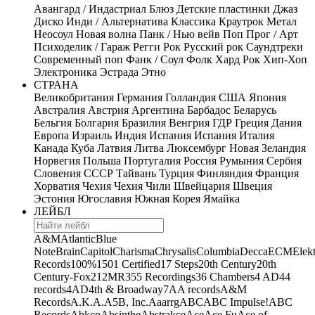
Авангард / Индастриал
Блюз
Детские пластинки
Джаз
Диско
Инди / Альтернатива
Классика
Краутрок
Метал
Неосоул
Новая волна
Панк / Нью вейв
Поп
Прог / Арт
Психоделик / Гараж
Регги
Рок
Русский рок
Саундтреки
Современный поп
Фанк / Соул
Фолк
Хард Рок
Хип-Хоп
Электроника
Эстрада
Этно
СТРАНА
Великобритания
Германия
Голландия
США
Япония
Австралия
Австрия
Аргентина
Барбадос
Беларусь
Бельгия
Болгария
Бразилия
Венгрия
ГДР
Греция
Дания
Европа
Израиль
Индия
Испания
Испания
Италия
Канада
Куба
Латвия
Литва
Люксембург
Новая Зеландия
Норвегия
Польша
Португалия
Россия
Румыния
Сербия
Словения
СССР
Тайвань
Турция
Финляндия
Франция
Хорватия
Чехия
Чехия
Чили
Швейцария
Швеция
Эстония
Югославия
Южная Корея
Ямайка
ЛЕЙБЛ
A&M
Atlantic
Blue
Note
Brain
Capitol
Charisma
Chrysalis
Columbia
Decca
ECM
Elek
Records
100%
1501 Certified
17 Steps
20th Century
20th
Century-Fox
21
2MR
355 Recordings
36 Chambers
4 AD
44
records
4AD
4th & Broadway
7A
A records
A&M
Records
A.K.A.
A5B, Inc.
Aaarrg
ABC
ABC Impulse!
ABC
Records
Abkco
Absinthe
Abstrakce
Ace
Ace Fu
Ace of