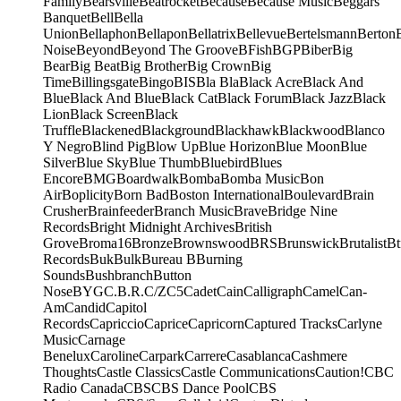
Family
Bearsville
Beatrocket
Because
Because Music
Beggars
Banquet
Bell
Bella
Union
Bellaphon
Bellapon
Bellatrix
Bellevue
Bertelsmann
Berton
Noise
Beyond
Beyond The Groove
BFish
BGP
Biber
Big
Bear
Big Beat
Big Brother
Big Crown
Big
Time
Billingsgate
Bingo
BIS
Bla Bla
Black Acre
Black And
Blue
Black And Blue
Black Cat
Black Forum
Black Jazz
Black
Lion
Black Screen
Black
Truffle
Blackened
Blackground
Blackhawk
Blackwood
Blanco
Y Negro
Blind Pig
Blow Up
Blue Horizon
Blue Moon
Blue
Silver
Blue Sky
Blue Thumb
Bluebird
Blues
Encore
BMG
Boardwalk
Bomba
Bomba Music
Bon
Air
Boplicity
Born Bad
Boston International
Boulevard
Brain
Crusher
Brainfeeder
Branch Music
Brave
Bridge Nine
Records
Bright Midnight Archives
British
Grove
Broma16
Bronze
Brownswood
BRS
Brunswick
Brutalist
Bt
Records
Buk
Bulk
Bureau B
Burning
Sounds
Bushbranch
Button
Nose
BYG
C.B.R.
C/Z
C5
Cadet
Cain
Calligraph
Camel
Can-
Am
Candid
Capitol
Records
Capriccio
Caprice
Capricorn
Captured Tracks
Carlyne
Music
Carnage
Benelux
Caroline
Carpark
Carrere
Casablanca
Cashmere
Thoughts
Castle Classics
Castle Communications
Caution!
CBC
Radio Canada
CBS
CBS Dance Pool
CBS