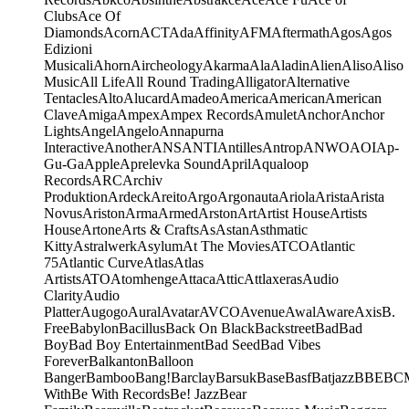
Clubs
Ace Of
Diamonds
Acorn
ACT
Ada
Affinity
AFM
Aftermath
Agos
Agos
Edizioni
Musicali
Ahorn
Aircheology
Akarma
Ala
Aladin
Alien
Aliso
Aliso
Music
All Life
All Round Trading
Alligator
Alternative
Tentacles
Alto
Alucard
Amadeo
America
American
American
Clave
Amiga
Ampex
Ampex Records
Amulet
Anchor
Anchor
Lights
Angel
Angelo
Annapurna
Interactive
Another
ANS
ANTI
Antilles
Antrop
ANWO
AOI
Ap-
Gu-Ga
Apple
Aprelevka Sound
April
Aqualoop
Records
ARC
Archiv
Produktion
Ardeck
Areito
Argo
Argonauta
Ariola
Arista
Arista
Novus
Ariston
Arma
Armed
Arston
Art
Artist House
Artists
House
Artone
Arts & Crafts
As
Astan
Asthmatic
Kitty
Astralwerk
Asylum
At The Movies
ATCO
Atlantic
75
Atlantic Curve
Atlas
Atlas
Artists
ATO
Atomhenge
Attaca
Attic
Attlaxeras
Audio
Clarity
Audio
Platter
Augogo
Aural
Avatar
AVCO
Avenue
Awal
Aware
Axis
B.
Free
Babylon
Bacillus
Back On Black
Backstreet
Bad
Bad
Boy
Bad Boy Entertainment
Bad Seed
Bad Vibes
Forever
Balkanton
Balloon
Banger
Bamboo
Bang!
Barclay
Barsuk
Base
Basf
Batjazz
BBE
BC
With
Be With Records
Be! Jazz
Bear