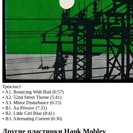
Треклист
• A1. Bouncing With Bud (6:57)
• A2. 52nd Street Theme (5:41)
• A3. Minor Disturbance (6:15)
• B1. Au Privave (7:31)
• B2. Little Girl Blue (8:41)
• B3. Alternating Current (6:30)
Другие пластинки Hank Mobley