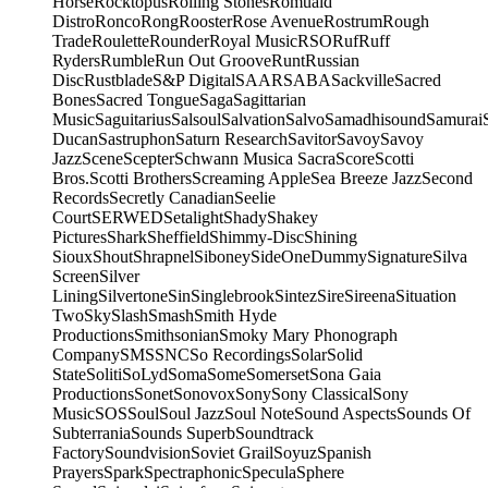
Horse
Rocktopus
Rolling Stones
Romuald
Distro
Ronco
Rong
Rooster
Rose Avenue
Rostrum
Rough
Trade
Roulette
Rounder
Royal Music
RSO
Ruf
Ruff
Ryders
Rumble
Run Out Groove
Runt
Russian
Disc
Rustblade
S&P Digital
SAAR
SABA
Sackville
Sacred
Bones
Sacred Tongue
Saga
Sagittarian
Music
Saguitarius
Salsoul
Salvation
Salvo
Samadhisound
Samurai
Ducan
Sastruphon
Saturn Research
Savitor
Savoy
Savoy
Jazz
Scene
Scepter
Schwann Musica Sacra
Score
Scotti
Bros.
Scotti Brothers
Screaming Apple
Sea Breeze Jazz
Second
Records
Secretly Canadian
Seelie
Court
SERWED
Setalight
Shady
Shakey
Pictures
Shark
Sheffield
Shimmy-Disc
Shining
Sioux
Shout
Shrapnel
Siboney
SideOneDummy
Signature
Silva
Screen
Silver
Lining
Silvertone
Sin
Singlebrook
Sintez
Sire
Sireena
Situation
Two
Sky
Slash
Smash
Smith Hyde
Productions
Smithsonian
Smoky Mary Phonograph
Company
SMS
SNC
So Recordings
Solar
Solid
State
Soliti
SoLyd
Soma
Some
Somerset
Sona Gaia
Productions
Sonet
Sonovox
Sony
Sony Classical
Sony
Music
SOS
Soul
Soul Jazz
Soul Note
Sound Aspects
Sounds Of
Subterrania
Sounds Superb
Soundtrack
Factory
Soundvision
Soviet Grail
Soyuz
Spanish
Prayers
Spark
Spectraphonic
Specula
Sphere