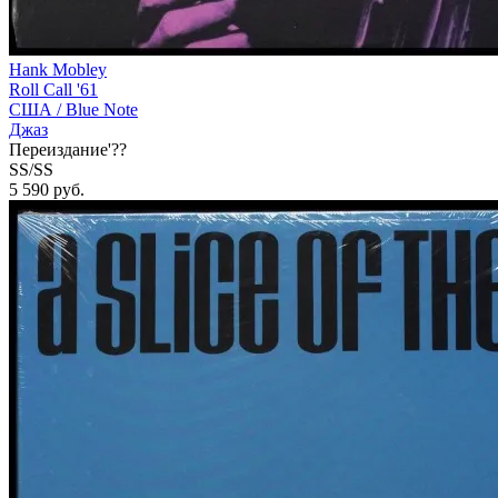
Hank Mobley
Roll Call '61
США /
Blue Note
Джаз
Переиздание'??
SS/SS
5 590
руб.