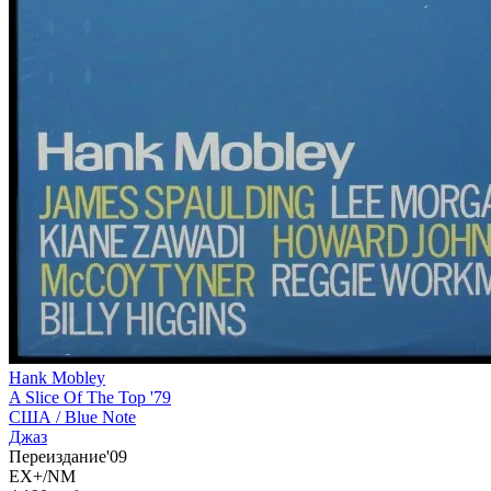
Hank Mobley
A Slice Of The Top '79
США /
Blue Note
Джаз
Переиздание'09
EX+/NM