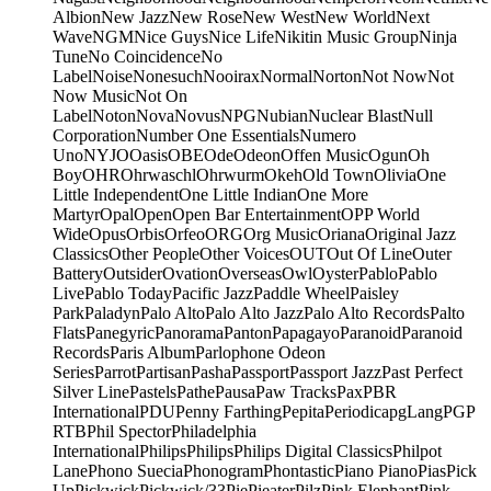
Albion
New Jazz
New Rose
New West
New World
Next
Wave
NGM
Nice Guys
Nice Life
Nikitin Music Group
Ninja
Tune
No Coincidence
No
Label
Noise
Nonesuch
Nooirax
Normal
Norton
Not Now
Not
Now Music
Not On
Label
Noton
Nova
Novus
NPG
Nubian
Nuclear Blast
Null
Corporation
Number One Essentials
Numero
Uno
NYJO
Oasis
OBE
Ode
Odeon
Offen Music
Ogun
Oh
Boy
OHR
Ohrwaschl
Ohrwurm
Okeh
Old Town
Olivia
One
Little Independent
One Little Indian
One More
Martyr
Opal
Open
Open Bar Entertainment
OPP World
Wide
Opus
Orbis
Orfeo
ORG
Org Music
Oriana
Original Jazz
Classics
Other People
Other Voices
OUT
Out Of Line
Outer
Battery
Outsider
Ovation
Overseas
Owl
Oyster
Pablo
Pablo
Live
Pablo Today
Pacific Jazz
Paddle Wheel
Paisley
Park
Paladyn
Palo Alto
Palo Alto Jazz
Palo Alto Records
Palto
Flats
Panegyric
Panorama
Panton
Papagayo
Paranoid
Paranoid
Records
Paris Album
Parlophone Odeon
Series
Parrot
Partisan
Pasha
Passport
Passport Jazz
Past Perfect
Silver Line
Pastels
Pathe
Pausa
Paw Tracks
Pax
PBR
International
PDU
Penny Farthing
Pepita
Periodica
pgLang
PGP
RTB
Phil Spector
Philadelphia
International
Philips
Philips
Philips Digital Classics
Philpot
Lane
Phono Suecia
Phonogram
Phontastic
Piano Piano
Pias
Pick
Up
Pickwick
Pickwick/33
Pie
Pieater
Pilz
Pink Elephant
Pink