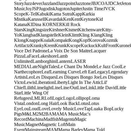
Story
Jazz4ever
Jazzland
Jazzpoint
Jazztone
JB
JCOA
JDC
Jet
Jeton
Music
Joy
JSP
Jugodisk
Jugoton
Jupiter
Justin Time
JVC
K
Scope
K-Tel
Kabuki
Kama Sutra
Kapp
Karkia
Mistika
Karussell
Kavardak
Ken
Kent
Keytone
Kid
Katana
KIDina KORNER
Kill Rock
Stars
King
Kingsize
Kirshner
Kismet
Kitchenware
Kitty-
Yo
Klangbad
Klangstelle
Klein
Klimt
Kling Klang
Kling
Klong
Knappe
Koala
Kompakt
Kong
Kopf
Korova
Kozmik
Artifactz
Kranky
Krem
Krunk
Kscope
Kuckuck
KultFront
Kurone
Voce Del Padrone
La Voix De Son Maitre
Lacquer
Pizza
LaFace
Lakeshore
Lamb
Unlimited
Lamborghini
Lantern
LASER
MEDIA
LateNightTales
Le Chant Du Monde
Le Jazz Cool
Le
Narthecophore
Leaf
Learning Curve
Left Ear
Legacy
Legendary
Artists
Leo
Les Disques
Les Disques Bongo Joe
Les Disques
Victo
Lewis
Liberation
Liberty
Light In The Attic
Lil'
Chief
Lilith
Limelight
Line
Line/OutLine
Link
Little David
Little
Star
Little Wing Of
Refugees
LMLR
Lofi
Logic
Logo
Lollipop
Loma
Vista
London
Long Hair
Look Back
Lotus
Lotus
Eye
Lou
Loud
Love
Lovely Music
LoveTap
Luaka Bop
Lucky
Pigs
M&L
M2
M2BA
MA
MA Music
Mac's
Record
Machina
Madfish
Magenta
Magic
Music
Magnet
Magnetic Loft
Main
Event
Mainstream
MAM
Mama Barley
Mama Told