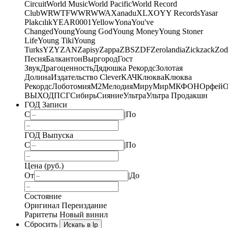
Circuit
World Music
World Pacific
World Record
Club
WRWTFWWR
WWA
Xanadu
XL
XO
Y
Y Records
Yasar
Plakcılık
YEAR0001
Yellow
Yona
You've
Changed
Young
Young God
Young Money
Young Stoner
Life
Young Tiki
Young
Turks
YZY
ZAN
Zapisy
Zappa
ZBS
ZDF
Zerolandia
Zickzack
Zod
Песня
Балкантон
Выргород
Гост
Звук
Драгоценность
Дядюшка Рекордс
Золотая
Долина
Издательство Clever
КАЧ
Клюква
Клюква
Рекордс
Лоботомия
М2
Мелодия
МируМир
МКФОН
Орфей
О
ВЫХОД
ПСГ
Сибирь
Сияние
Ультра
Ультра Продакшн
ГОД Записи
С
|
По
ГОД Выпуска
С
|
По
Цена (руб.)
От
|
До
Состояние
Оригинал
Переиздание
Раритеты
Новый винил
Сбросить
Искать в lp