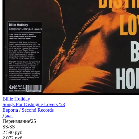
Billie Holiday
Songs For Distingue Lovers '58
Европа /
Second Records
Джаз
Переиздание'25
SS/SS
2 590 руб.
2 072
руб.