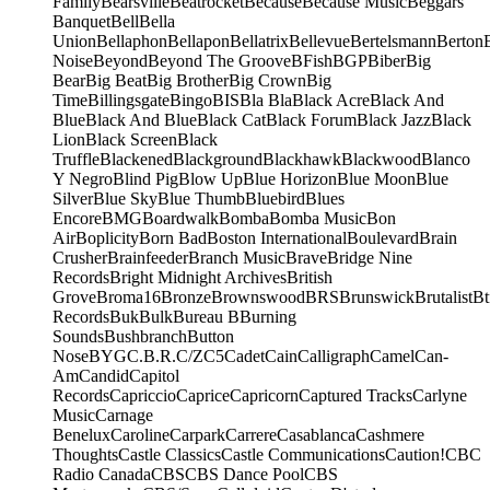
Family
Bearsville
Beatrocket
Because
Because Music
Beggars
Banquet
Bell
Bella
Union
Bellaphon
Bellapon
Bellatrix
Bellevue
Bertelsmann
Berton
Noise
Beyond
Beyond The Groove
BFish
BGP
Biber
Big
Bear
Big Beat
Big Brother
Big Crown
Big
Time
Billingsgate
Bingo
BIS
Bla Bla
Black Acre
Black And
Blue
Black And Blue
Black Cat
Black Forum
Black Jazz
Black
Lion
Black Screen
Black
Truffle
Blackened
Blackground
Blackhawk
Blackwood
Blanco
Y Negro
Blind Pig
Blow Up
Blue Horizon
Blue Moon
Blue
Silver
Blue Sky
Blue Thumb
Bluebird
Blues
Encore
BMG
Boardwalk
Bomba
Bomba Music
Bon
Air
Boplicity
Born Bad
Boston International
Boulevard
Brain
Crusher
Brainfeeder
Branch Music
Brave
Bridge Nine
Records
Bright Midnight Archives
British
Grove
Broma16
Bronze
Brownswood
BRS
Brunswick
Brutalist
Bt
Records
Buk
Bulk
Bureau B
Burning
Sounds
Bushbranch
Button
Nose
BYG
C.B.R.
C/Z
C5
Cadet
Cain
Calligraph
Camel
Can-
Am
Candid
Capitol
Records
Capriccio
Caprice
Capricorn
Captured Tracks
Carlyne
Music
Carnage
Benelux
Caroline
Carpark
Carrere
Casablanca
Cashmere
Thoughts
Castle Classics
Castle Communications
Caution!
CBC
Radio Canada
CBS
CBS Dance Pool
CBS