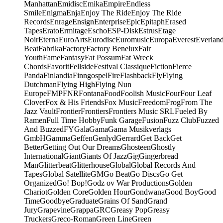
Manhattan
Emidisc
Emika
Empire
Endless
Smile
Enigma
Enja
Enjoy The Ride
Enjoy The Ride
Records
Enrage
Ensign
Enterprise
Epic
Epitaph
Erased
Tapes
Erato
Ermitage
Escho
ESP-Disk
Estrus
Etage
Noir
Eterna
EuroArts
Eurodisc
Euromusic
Europa
Everest
Everlan
Beat
Fabrika
Factory
Factory Benelux
Fair
Youth
Fame
Fantasy
Fat Possum
Fat Wreck
Chords
Favorit
Fellside
Festival Classique
Fiction
Fierce
Panda
Finlandia
Finngospel
Fire
Flashback
Fly
Flying
Dutchman
Flying High
Flying Nun
Europe
FMP
FNR
Fontana
Food
Foolish Music
Four
Four Leaf
Clover
Fox & His Friends
Fox Music
Freedom
Frog
From The
Jazz Vault
Frontier
Frontiers
Frontiers Music SRL
Fueled By
Ramen
Full Time Hobby
Funk Garage
Fusion
Fuzz Club
Fuzzed
And Buzzed
FY
Gala
Gama
Gama Musikverlags
GmbH
Gamma
Geffen
Genlyd
Gerrard
Get Back
Get
Better
Getting Out Our Dreams
Ghosteen
Ghostly
International
Giant
Giants Of Jazz
Gig
Gingerbread
Man
Glitterbeat
Glitterhouse
Global
Global Records And
Tapes
Global Satellite
GM
Go Beat
Go Discs
Go Get
Organized
Go! Bop!
Godz ov War Productions
Golden
Chariot
Golden Core
Golden Hour
Gondwana
Good Boy
Good
Time
Goodbye
Graduate
Grains Of Sand
Grand
Jury
Grapevine
Grappa
GRC
Greasy Pop
Greasy
Truckers
Greco-Roman
Green Line
Green