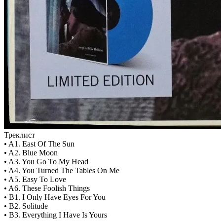
Треклист
• A1. East Of The Sun
• A2. Blue Moon
• A3. You Go To My Head
• A4. You Turned The Tables On Me
• A5. Easy To Love
• A6. These Foolish Things
• B1. I Only Have Eyes For You
• B2. Solitude
• B3. Everything I Have Is Yours