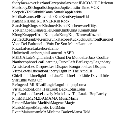
Story
Jazz4ever
Jazzland
Jazzpoint
Jazztone
JB
JCOA
JDC
Jet
Jeton
Music
Joy
JSP
Jugodisk
Jugoton
Jupiter
Justin Time
JVC
K
Scope
K-Tel
Kabuki
Kama Sutra
Kapp
Karkia
Mistika
Karussell
Kavardak
Ken
Kent
Keytone
Kid
Katana
KIDina KORNER
Kill Rock
Stars
King
Kingsize
Kirshner
Kismet
Kitchenware
Kitty-
Yo
Klangbad
Klangstelle
Klein
Klimt
Kling Klang
Kling
Klong
Knappe
Koala
Kompakt
Kong
Kopf
Korova
Kozmik
Artifactz
Kranky
Krem
Krunk
Kscope
Kuckuck
KultFront
Kurone
Voce Del Padrone
La Voix De Son Maitre
Lacquer
Pizza
LaFace
Lakeshore
Lamb
Unlimited
Lamborghini
Lantern
LASER
MEDIA
LateNightTales
Le Chant Du Monde
Le Jazz Cool
Le
Narthecophore
Leaf
Learning Curve
Left Ear
Legacy
Legendary
Artists
Leo
Les Disques
Les Disques Bongo Joe
Les Disques
Victo
Lewis
Liberation
Liberty
Light In The Attic
Lil'
Chief
Lilith
Limelight
Line
Line/OutLine
Link
Little David
Little
Star
Little Wing Of
Refugees
LMLR
Lofi
Logic
Logo
Lollipop
Loma
Vista
London
Long Hair
Look Back
Lotus
Lotus
Eye
Lou
Loud
Love
Lovely Music
LoveTap
Luaka Bop
Lucky
Pigs
M&L
M2
M2BA
MA
MA Music
Mac's
Record
Machina
Madfish
Magenta
Magic
Music
Magnet
Magnetic Loft
Main
Event
Mainstream
MAM
Mama Barley
Mama Told