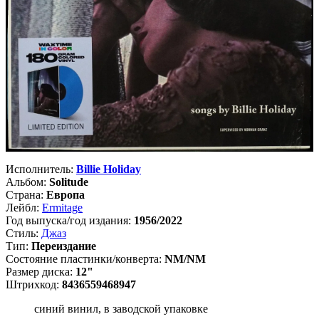
Исполнитель:
Billie Holiday
Альбом:
Solitude
Страна:
Европа
Лейбл:
Ermitage
Год выпуска/год издания:
1956/2022
Стиль:
Джаз
Тип:
Переиздание
Состояние пластинки/конверта:
NM/NM
Размер диска:
12"
Штрихкод:
8436559468947
синий винил, в заводской упаковке