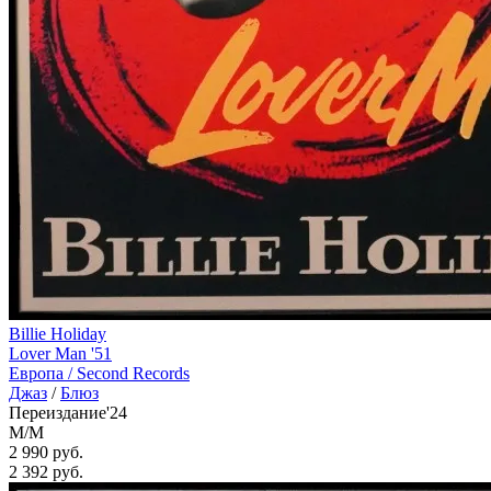
Billie Holiday
Lover Man '51
Европа /
Second Records
Джаз
/
Блюз
Переиздание'24
M/M
2 990 руб.
2 392
руб.