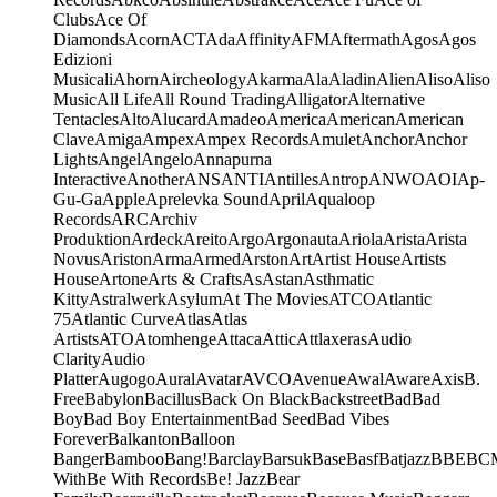
Clubs
Ace Of
Diamonds
Acorn
ACT
Ada
Affinity
AFM
Aftermath
Agos
Agos
Edizioni
Musicali
Ahorn
Aircheology
Akarma
Ala
Aladin
Alien
Aliso
Aliso
Music
All Life
All Round Trading
Alligator
Alternative
Tentacles
Alto
Alucard
Amadeo
America
American
American
Clave
Amiga
Ampex
Ampex Records
Amulet
Anchor
Anchor
Lights
Angel
Angelo
Annapurna
Interactive
Another
ANS
ANTI
Antilles
Antrop
ANWO
AOI
Ap-
Gu-Ga
Apple
Aprelevka Sound
April
Aqualoop
Records
ARC
Archiv
Produktion
Ardeck
Areito
Argo
Argonauta
Ariola
Arista
Arista
Novus
Ariston
Arma
Armed
Arston
Art
Artist House
Artists
House
Artone
Arts & Crafts
As
Astan
Asthmatic
Kitty
Astralwerk
Asylum
At The Movies
ATCO
Atlantic
75
Atlantic Curve
Atlas
Atlas
Artists
ATO
Atomhenge
Attaca
Attic
Attlaxeras
Audio
Clarity
Audio
Platter
Augogo
Aural
Avatar
AVCO
Avenue
Awal
Aware
Axis
B.
Free
Babylon
Bacillus
Back On Black
Backstreet
Bad
Bad
Boy
Bad Boy Entertainment
Bad Seed
Bad Vibes
Forever
Balkanton
Balloon
Banger
Bamboo
Bang!
Barclay
Barsuk
Base
Basf
Batjazz
BBE
BC
With
Be With Records
Be! Jazz
Bear