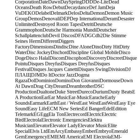
Corporation
Date
Dawn
DaySpring
DDD
De-Lite
Dead
Oceans
Death Row
Debut
Decaydance
Def Jam
Deja
Vu
DEKO
Delabel
Delmark
Delos
Delta
Demon
Demon Music
Group
Demos
Denovali
DEP
Dep International
Deram
Desaster
Unlimited
Destroyed Room Tapes
Detriti
Deutsche
Grammophon
Deutsche Harmonia Mundi
Deutscher
Schallplattenclub
Devil Discos
DFA
DGC
dh2
Die Stimme
Seines Herrn
Different
Diggers
Factory
Dimensions
Dindisc
Dine Alone
Dino
Dirty Hit
Dirty
Water
Disc Jockey
Dischord
Discipline Global Mobile
Disco
Doge
Disco Halal
Discom
Discophon
Discovery
Discreet
Disque
Pointu
Disques Dreyfus
Disques Dreyfus
Disques
Festival
Disques Jacques Canetti
Disques Swing
Division
DJ
ПЛАЩ
DJM
Do It
Doctor Jazz
Dogma
Rgaza
Dol
Dominion
Domino
Don Giovanni
Dormouse
Down
At Dawn
Drag City
Dream
Dreambrother
DSC
Production
Dualtone
Duke Street
Dureco
Durium
Dusty Beats
E
A Production
Ear
Ear Music
Ear-Music
Earache
Early
Sounds
Earmark
Earth
East / West
East West
EastWest
Easy Eye
Sound
Easy Life
ECM New Series
Ed Banger
Edel
Edition
Telemark
EG
Egg
Ela Ton
Electrecord
Electric
Electric
Bird
Electrola
Electronic Emergencies
Elektra
Musician
Elevator
Elevator Lady
Elevator Music
Elite
Special
Elvis Ltd
EmArcy
Embassy
Ember
Embryo
Emerald
Gem
Emergency
EMI
EMI America
EMI Electrola
EMI-