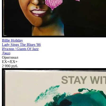
Billie Holiday
Lady Sings The Blues '86
Италия /
Giants Of Jazz
Джаз
Оригинал
EX+/EX+
2 990
руб.