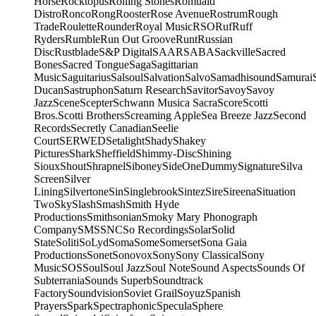
Horse
Rocktopus
Rolling Stones
Romuald
Distro
Ronco
Rong
Rooster
Rose Avenue
Rostrum
Rough
Trade
Roulette
Rounder
Royal Music
RSO
Ruf
Ruff
Ryders
Rumble
Run Out Groove
Runt
Russian
Disc
Rustblade
S&P Digital
SAAR
SABA
Sackville
Sacred
Bones
Sacred Tongue
Saga
Sagittarian
Music
Saguitarius
Salsoul
Salvation
Salvo
Samadhisound
Samurai
Ducan
Sastruphon
Saturn Research
Savitor
Savoy
Savoy
Jazz
Scene
Scepter
Schwann Musica Sacra
Score
Scotti
Bros.
Scotti Brothers
Screaming Apple
Sea Breeze Jazz
Second
Records
Secretly Canadian
Seelie
Court
SERWED
Setalight
Shady
Shakey
Pictures
Shark
Sheffield
Shimmy-Disc
Shining
Sioux
Shout
Shrapnel
Siboney
SideOneDummy
Signature
Silva
Screen
Silver
Lining
Silvertone
Sin
Singlebrook
Sintez
Sire
Sireena
Situation
Two
Sky
Slash
Smash
Smith Hyde
Productions
Smithsonian
Smoky Mary Phonograph
Company
SMS
SNC
So Recordings
Solar
Solid
State
Soliti
SoLyd
Soma
Some
Somerset
Sona Gaia
Productions
Sonet
Sonovox
Sony
Sony Classical
Sony
Music
SOS
Soul
Soul Jazz
Soul Note
Sound Aspects
Sounds Of
Subterrania
Sounds Superb
Soundtrack
Factory
Soundvision
Soviet Grail
Soyuz
Spanish
Prayers
Spark
Spectraphonic
Specula
Sphere