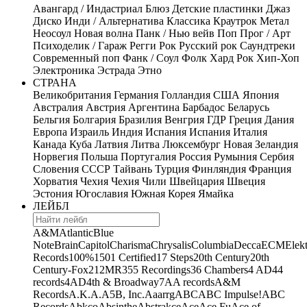
Авангард / Индастриал
Блюз
Детские пластинки
Джаз
Диско
Инди / Альтернатива
Классика
Краутрок
Метал
Неосоул
Новая волна
Панк / Нью вейв
Поп
Прог / Арт
Психоделик / Гараж
Регги
Рок
Русский рок
Саундтреки
Современный поп
Фанк / Соул
Фолк
Хард Рок
Хип-Хоп
Электроника
Эстрада
Этно
СТРАНА
Великобритания
Германия
Голландия
США
Япония
Австралия
Австрия
Аргентина
Барбадос
Беларусь
Бельгия
Болгария
Бразилия
Венгрия
ГДР
Греция
Дания
Европа
Израиль
Индия
Испания
Испания
Италия
Канада
Куба
Латвия
Литва
Люксембург
Новая Зеландия
Норвегия
Польша
Португалия
Россия
Румыния
Сербия
Словения
СССР
Тайвань
Турция
Финляндия
Франция
Хорватия
Чехия
Чехия
Чили
Швейцария
Швеция
Эстония
Югославия
Южная Корея
Ямайка
ЛЕЙБЛ
A&M
Atlantic
Blue
Note
Brain
Capitol
Charisma
Chrysalis
Columbia
Decca
ECM
Elek
Records
100%
1501 Certified
17 Steps
20th Century
20th
Century-Fox
21
2MR
355 Recordings
36 Chambers
4 AD
44
records
4AD
4th & Broadway
7A
A records
A&M
Records
A.K.A.
A5B, Inc.
Aaarrg
ABC
ABC Impulse!
ABC
Records
Abkco
Absinthe
Abstrakce
Ace
Ace Fu
Ace of