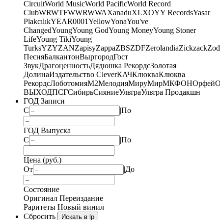
Circuit
World Music
World Pacific
World Record
Club
WRWTFWWR
WWA
Xanadu
XL
XO
Y
Y Records
Yasar
Plakcılık
YEAR0001
Yellow
Yona
You've
Changed
Young
Young God
Young Money
Young Stoner
Life
Young Tiki
Young
Turks
YZY
ZAN
Zapisy
Zappa
ZBS
ZDF
Zerolandia
Zickzack
Zod
Песня
Балкантон
Выргород
Гост
Звук
Драгоценность
Дядюшка Рекордс
Золотая
Долина
Издательство Clever
КАЧ
Клюква
Клюква
Рекордс
Лоботомия
М2
Мелодия
МируМир
МКФОН
Орфей
О
ВЫХОД
ПСГ
Сибирь
Сияние
Ультра
Ультра Продакшн
ГОД Записи
С
|
По
ГОД Выпуска
С
|
По
Цена (руб.)
От
|
До
Состояние
Оригинал
Переиздание
Раритеты
Новый винил
Сбросить
Искать в lp