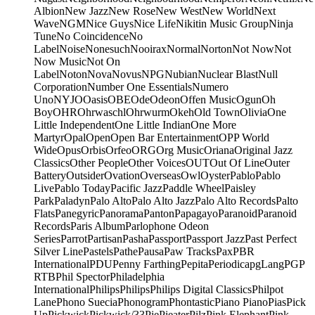
Albion
New Jazz
New Rose
New West
New World
Next
Wave
NGM
Nice Guys
Nice Life
Nikitin Music Group
Ninja
Tune
No Coincidence
No
Label
Noise
Nonesuch
Nooirax
Normal
Norton
Not Now
Not
Now Music
Not On
Label
Noton
Nova
Novus
NPG
Nubian
Nuclear Blast
Null
Corporation
Number One Essentials
Numero
Uno
NYJO
Oasis
OBE
Ode
Odeon
Offen Music
Ogun
Oh
Boy
OHR
Ohrwaschl
Ohrwurm
Okeh
Old Town
Olivia
One
Little Independent
One Little Indian
One More
Martyr
Opal
Open
Open Bar Entertainment
OPP World
Wide
Opus
Orbis
Orfeo
ORG
Org Music
Oriana
Original Jazz
Classics
Other People
Other Voices
OUT
Out Of Line
Outer
Battery
Outsider
Ovation
Overseas
Owl
Oyster
Pablo
Pablo
Live
Pablo Today
Pacific Jazz
Paddle Wheel
Paisley
Park
Paladyn
Palo Alto
Palo Alto Jazz
Palo Alto Records
Palto
Flats
Panegyric
Panorama
Panton
Papagayo
Paranoid
Paranoid
Records
Paris Album
Parlophone Odeon
Series
Parrot
Partisan
Pasha
Passport
Passport Jazz
Past Perfect
Silver Line
Pastels
Pathe
Pausa
Paw Tracks
Pax
PBR
International
PDU
Penny Farthing
Pepita
Periodica
pgLang
PGP
RTB
Phil Spector
Philadelphia
International
Philips
Philips
Philips Digital Classics
Philpot
Lane
Phono Suecia
Phonogram
Phontastic
Piano Piano
Pias
Pick
Up
Pickwick
Pickwick/33
Pie
Pieater
Pilz
Pink Elephant
Pink