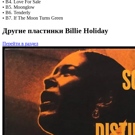
• B4. Love For Sale
• B5. Moonglow
• B6. Tenderly
• B7. If The Moon Turns Green
Другие пластинки Billie Holiday
Перейти
в раздел