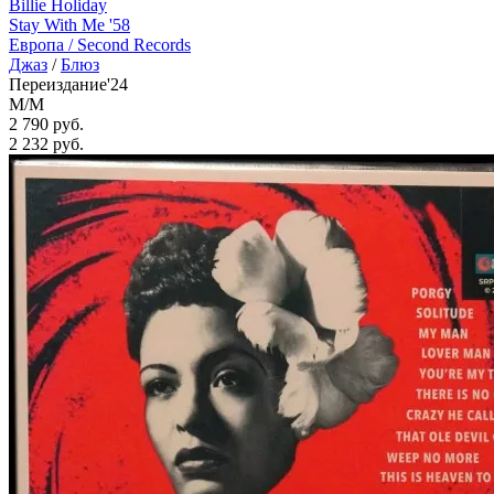
Billie Holiday
Stay With Me '58
Европа /
Second Records
Джаз
/
Блюз
Переиздание'24
M/M
2 790 руб.
2 232
руб.