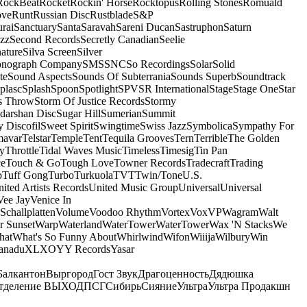
RockBeat
Rocket
Rockin' Horse
Rocktopus
Rolling Stones
Romuald
ove
Runt
Russian Disc
Rustblade
S&P
rai
Sanctuary
Santa
Saravah
Sareni Ducan
Sastruphon
Saturn
azz
Second Records
Secretly Canadian
Seelie
ature
Silva Screen
Silver
onograph Company
SMS
SNC
So Recordings
Solar
Solid
te
Sound Aspects
Sounds Of Subterrania
Sounds Superb
Soundtrack
plasc
Splash
Spoon
Spotlight
SPV
SR International
Stage
Stage One
Star
s Throw
Storm Of Justice Records
Stormy
darshan Disc
Sugar Hill
Sumerian
Summit
 Discofil
Sweet Spirit
Swingtime
Swiss Jazz
Symbolica
Sympathy For
mavar
Telstar
Temple
Tent
Tequila Grooves
Tern
Terrible
The Golden
ey
Throttle
Tidal Waves Music
Timeless
Timesig
Tin Pan
ce
Touch & Go
Tough Love
Towner Records
Tradecraft
Trading
b
Tuff Gong
Turbo
Turkuola
TVT
Twin/Tone
U.S.
ited Artists Records
United Music Group
Universal
Universal
Vee Jay
Venice In
Schallplatten
Volume
Voodoo Rhythm
Vortex
Vox
VP
Wagram
Walt
r Sunset
Warp
Waterland
WaterTower
WaterTower
Wax 'N Stacks
We
hat
What's So Funny About
Whirlwind
Wifon
Wiiija
Wilbury
Win
anadu
XL
XO
Y
Y Records
Yasar
Балкантон
Выргород
Гост Звук
Драгоценность
Дядюшка
тделение ВЫХОД
ПСГ
Сибирь
Сияние
Ультра
Ультра Продакшн