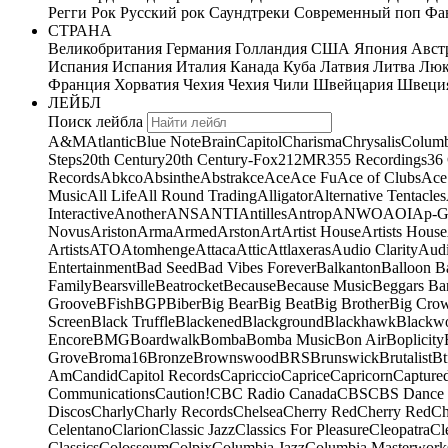
Регги
Рок
Русский рок
Саундтреки
Современный поп
Фан
СТРАНА
Великобритания
Германия
Голландия
США
Япония
Авст
Испания
Испания
Италия
Канада
Куба
Латвия
Литва
Люк
Франция
Хорватия
Чехия
Чехия
Чили
Швейцария
Швеци
ЛЕЙБЛ
Поиск лейбла
A&M
Atlantic
Blue Note
Brain
Capitol
Charisma
Chrysalis
Columb
Steps
20th Century
20th Century-Fox
21
2MR
355 Recordings
36
Records
Abkco
Absinthe
Abstrakce
Ace
Ace Fu
Ace of Clubs
Ace
Music
All Life
All Round Trading
Alligator
Alternative Tentacles
Interactive
Another
ANS
ANTI
Antilles
Antrop
ANWO
AOI
Ap-G
Novus
Ariston
Arma
Armed
Arston
Art
Artist House
Artists House
Artists
ATO
Atomhenge
Attaca
Attic
Attlaxeras
Audio Clarity
Audi
Entertainment
Bad Seed
Bad Vibes Forever
Balkanton
Balloon B
Family
Bearsville
Beatrocket
Because
Because Music
Beggars Ba
Groove
BFish
BGP
Biber
Big Bear
Big Beat
Big Brother
Big Cro
Screen
Black Truffle
Blackened
Blackground
Blackhawk
Blackw
Encore
BMG
Boardwalk
Bomba
Bomba Music
Bon Air
Boplicity
Grove
Broma16
Bronze
Brownswood
BRS
Brunswick
Brutalist
Bt
Am
Candid
Capitol Records
Capriccio
Caprice
Capricorn
Capture
Communications
Caution!
CBC Radio Canada
CBS
CBS Dance 
Discos
Charly
Charly Records
Chelsea
Cherry Red
Cherry Red
Ch
Celentano
Clarion
Classic Jazz
Classics For Pleasure
Cleopatra
Cl
Classics
Colosseum
Colpix
Columbia Jazz
Columbia Masterwork