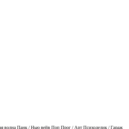
ая волна
Панк / Нью вейв
Поп
Прог / Арт
Психоделик / Гараж