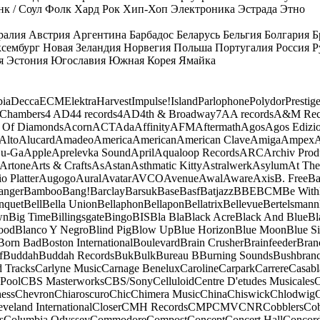
к / Соул
Фолк
Хард Рок
Хип-Хоп
Электроника
Эстрада
Этно
ралия
Австрия
Аргентина
Барбадос
Беларусь
Бельгия
Болгария
Б
сембург
Новая Зеландия
Норвегия
Польша
Португалия
Россия
Р
я
Эстония
Югославия
Южная Корея
Ямайка
ia
Decca
ECM
Elektra
Harvest
Impulse!
Island
Parlophone
Polydor
Prestig
 Chambers
4 AD
44 records
4AD
4th & Broadway
7A
A records
A&M Rec
 Of Diamonds
Acorn
ACT
Ada
Affinity
AFM
Aftermath
Agos
Agos Edizio
Alto
Alucard
Amadeo
America
American
American Clave
Amiga
Ampex
A
u-Ga
Apple
Aprelevka Sound
April
Aqualoop Records
ARC
Archiv Prod
Artone
Arts & Crafts
As
Astan
Asthmatic Kitty
Astralwerk
Asylum
At The
o Platter
Augogo
Aural
Avatar
AVCO
Avenue
Awal
Aware
Axis
B. Free
Ba
anger
Bamboo
Bang!
Barclay
Barsuk
Base
Basf
Batjazz
BBE
BCM
Be With
nquet
Bell
Bella Union
Bellaphon
Bellapon
Bellatrix
Bellevue
Bertelsmann
wn
Big Time
Billingsgate
Bingo
BIS
Bla Bla
Black Acre
Black And Blue
Bl
ood
Blanco Y Negro
Blind Pig
Blow Up
Blue Horizon
Blue Moon
Blue Si
Born Bad
Boston International
Boulevard
Brain Crusher
Brainfeeder
Bran
f
Buddah
Buddah Records
Buk
Bulk
Bureau B
Burning Sounds
Bushbran
d Tracks
Carlyne Music
Carnage Benelux
Caroline
Carpark
Carrere
Casabl
Pool
CBS Masterworks
CBS/Sony
Celluloid
Centre D'etudes Musicales
C
ess
Chevron
Chiaroscuro
Chic
Chimera Music
China
Chiswick
Chlodwig
eveland International
Closer
CMH Records
CMP
CMV
CNR
Cobblers
Cob
s
Columbia Odyssey
Commodore
Compost
Concept
Concert Hall
Concor