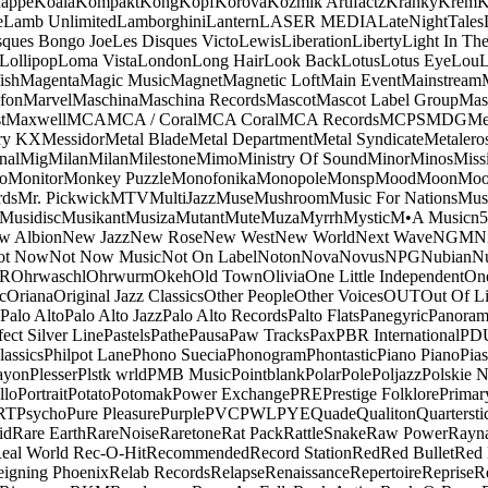
appe
Koala
Kompakt
Kong
Kopf
Korova
Kozmik Artifactz
Kranky
Krem
K
e
Lamb Unlimited
Lamborghini
Lantern
LASER MEDIA
LateNightTales
sques Bongo Joe
Les Disques Victo
Lewis
Liberation
Liberty
Light In The
Lollipop
Loma Vista
London
Long Hair
Look Back
Lotus
Lotus Eye
Lou
ish
Magenta
Magic Music
Magnet
Magnetic Loft
Main Event
Mainstream
fon
Marvel
Maschina
Maschina Records
Mascot
Mascot Label Group
Mas
t
Maxwell
MCA
MCA / Coral
MCA Coral
MCA Records
MCPS
MDG
Me
ry KX
Messidor
Metal Blade
Metal Department
Metal Syndicate
Metalero
nal
Mig
Milan
Milan
Milestone
Mimo
Ministry Of Sound
Minor
Minos
Miss
o
Monitor
Monkey Puzzle
Monofonika
Monopole
Monsp
Mood
Moon
Moo
ds
Mr. Pickwick
MTV
MultiJazz
Muse
Mushroom
Music For Nations
Musi
Musidisc
Musikant
Musiza
Mutant
Mute
Muza
Myrrh
Mystic
M•A Music
n
w Albion
New Jazz
New Rose
New West
New World
Next Wave
NGM
N
ot Now
Not Now Music
Not On Label
Noton
Nova
Novus
NPG
Nubian
Nu
R
Ohrwaschl
Ohrwurm
Okeh
Old Town
Olivia
One Little Independent
One
c
Oriana
Original Jazz Classics
Other People
Other Voices
OUT
Out Of L
Palo Alto
Palo Alto Jazz
Palo Alto Records
Palto Flats
Panegyric
Panora
fect Silver Line
Pastels
Pathe
Pausa
Paw Tracks
Pax
PBR International
PD
lassics
Philpot Lane
Phono Suecia
Phonogram
Phontastic
Piano Piano
Pias
ayon
Plesser
Plstk wrld
PMB Music
Pointblank
Polar
Pole
Poljazz
Polskie N
llo
Portrait
Potato
Potomak
Power Exchange
PRE
Prestige Folklore
Primar
RT
Psycho
Pure Pleasure
Purple
PVC
PWL
PYE
Quade
Qualiton
Quartersti
id
Rare Earth
RareNoise
Raretone
Rat Pack
RattleSnake
Raw Power
Rayn
eal World
Rec-O-Hit
Recommended
Record Station
Red
Red Bullet
Red 
eigning Phoenix
Relab Records
Relapse
Renaissance
Repertoire
Reprise
R