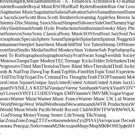
Riversong
RKM
Roadrunner
Roc - A - Fella
Rock Action
Rock-O-Rama
ulette
Rounder
Royal Music
RSO
Ruf
Ruff Ryders
Rumble
Run Out Gro
a
Sagittarian Music
Saguitarius
Salsoul
Salvation
Salvo
Samadhisound
Samu
a Sacra
Score
Scotti Bros.
Scotti Brothers
Screaming Apple
Sea Breeze J
himmy-Disc
Shining Sioux
Shout
Shrapnel
Siboney
SideOneDummy
Sign
o
Sky
Slash
Smash
Smith Hyde Productions
Smithsonian
Smoky Mary Ph
net
Sonovox
Sony
Sony Classical
Sony Music
SOS
Soul
Soul Jazz
Soul No
ectraphonic
Specula
Sphere Sound
Spiegelei
Spinefarm
Spinout Nuggets
S
amhammer
SteepleChase
Stern Musik
Stiff
Stil Vor Talent
Stomp Off
Stone
room
Strut
Studio Media
Stuffed Monkey
Stun Volume
Sub Pop
Subpop
Su
sed To Rot
Supraphon
Supraphon
Suzy
Svart
Swan Song
Swedish Society
 Motown
Tampa
Tape Modern
TEC
Teenage Kicks
Teldec
Telefunken
Tel
Progressive
Third Man
Thorofon
Three Blind Mice
Threshold
Thrill Jock
ooth & Nail
Top Dawg
Top Rank
TopHits-FinnHits
Topic
Total Experien
e
Trill
Trio
Trip
Trojan
Tru Criminal
Tru Thoughts
Truth
TSOP
Tsunami Mo
orn
Union Square
Unique Jazz
United
United Artists
United Artists Jazz
Un
guard
VANILLA KED'Ы
Varajazz
Varese Sarabande
Varrick
Vault
VDV
nyl Lovers
VINYLCODES
Virgin EMI
Vitamin
VJM
VMK
Vogue
Vogue 
assics
Warner Music
Warner Music France
Warner Music UK Ltd.
Warne
 World
Wergo
West Wind
Westbound
Wewantsounds
WFB Productions
W
t
World Music
World Pacific
World Record Club
WRWTFWWR
WWA
X
 God
Young Money
Young Stoner Life
Young Tiki
Young
iac
Zona
Zone
Zong
ZTT
Zweitausendeins
Zyx
[PIAS]
Авторская Песня
люква Рекордс
Лоботомия
М2
Мелодия
МируМир
МКФОН
Орфей
О