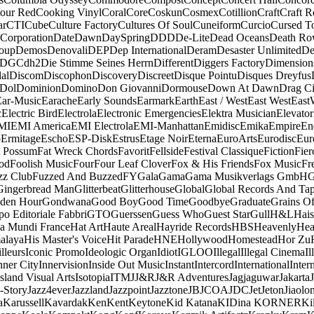
our Red
Cooking Vinyl
Coral
Core
Coskun
Cosmex
Cotillion
Craft
Craft R
ar
CTI
Cube
Culture Factory
Cultures Of Soul
Cuneiform
Curcio
Cursed T
 Corporation
Date
Dawn
DaySpring
DDD
De-Lite
Dead Oceans
Death R
oup
Demos
Denovali
DEP
Dep International
Deram
Desaster Unlimited
De
DGC
dh2
Die Stimme Seines Herrn
Different
Diggers Factory
Dimension
al
Discom
Discophon
Discovery
Discreet
Disque Pointu
Disques Dreyfus
Dol
Dominion
Domino
Don Giovanni
Dormouse
Down At Dawn
Drag Ci
Ear-Music
Earache
Early Sounds
Earmark
Earth
East / West
East West
East
c
Electric Bird
Electrola
Electronic Emergencies
Elektra Musician
Elevator
MI
EMI America
EMI Electrola
EMI-Manhattan
Emidisc
Emika
Empire
En
o
Ermitage
Escho
ESP-Disk
Estrus
Etage Noir
Eterna
EuroArts
Eurodisc
Eur
t Possum
Fat Wreck Chords
Favorit
Fellside
Festival Classique
Fiction
Fier
od
Foolish Music
Four
Four Leaf Clover
Fox & His Friends
Fox Music
Fr
zz Club
Fuzzed And Buzzed
FY
Gala
Gama
Gama Musikverlags GmbH
Gingerbread Man
Glitterbeat
Glitterhouse
Global
Global Records And Ta
den Hour
Gondwana
Good Boy
Good Time
Goodbye
Graduate
Grains O
o Editoriale Fabbri
GTO
Guerssen
Guess Who
Guest Star
Gull
H&L
Hais
a Mundi France
Hat Art
Haute Areal
Hayride Records
HBS
Heavenly
Hea
alaya
His Master's Voice
Hit Parade
HNE
Hollywood
Homestead
Hor Zu
lleurs
Iconic Promo
Ideologic Organ
Idiot
IGLOO
Illegal
Illegal Cinema
Il
nner City
Innervision
Inside Out Music
Instant
Intercord
International
Inter
Island Visual Arts
Isotopia
ITM
J
J&R
J&R Adventures
Jagjaguwar
Jakarta
-Story
Jazz4ever
Jazzland
Jazzpoint
Jazztone
JB
JCOA
JDC
Jet
Jeton
Jiaolo
a
Karussell
Kavardak
Ken
Kent
Keytone
Kid Katana
KIDina KORNER
Ki