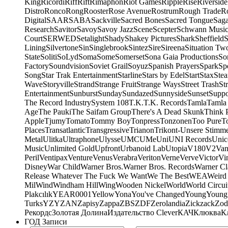
King
Ricordi
Riff
Rift
Rimaphon
Riot Games
Ripple
Rise
Riverside
Distro
Ronco
Rong
Rooster
Rose Avenue
Rostrum
Rough Trade
Ro
Digital
SAAR
SABA
Sackville
Sacred Bones
Sacred Tongue
Sag
Research
Savitor
Savoy
Savoy Jazz
Scene
Scepter
Schwann Music
Court
SERWED
Setalight
Shady
Shakey Pictures
Shark
Sheffield
S
Lining
Silvertone
Sin
Singlebrook
Sintez
Sire
Sireena
Situation Tw
State
Soliti
SoLyd
Soma
Some
Somerset
Sona Gaia Productions
So
Factory
Soundvision
Soviet Grail
Soyuz
Spanish Prayers
Spark
Sp
Song
Star Trak Entertainment
Starline
Stars by Edel
Start
Stax
Ste
Wave
Storyville
Strand
Strange Fruit
Strange Ways
Street Trash
St
Entertainment
Sunburst
Sunday
Sundazed
Sunnyside
Sunset
Suppo
The Record Industry
System 108
T.K.
T.K. Records
Tamla
Tamla
Age
The Pauki
The Saifam Group
There's A Dead Skunk
Think 
Apple
Tjumy
Tomato
Tommy Boy
Tonpress
Tonzonen
Too Pure
T
Places
Transatlantic
Transgressive
Trianon
Trikont-Unsere Stimm
Metal
Ulitka
Ultraphone
Ulysse
UMC
UMe
Uni
UNI Records
Unic
Music
Unlimited Gold
Upfront
Urbanoid Lab
Utopia
V180
V2
Van
Peril
Ventipax
Venture
Venus
Verabra
Veriton
Verne
Verve
Victor
Vi
Disney
War Child
Warner Bros.
Warner Bros. Records
Warner Cl
Release Whatever The Fuck We Want
We The Best
WEA
Weird
Mil
Wind
Windham Hill
Wing
Wooden Nickel
World
World Circui
Plakcılık
YEAR0001
Yellow
Yona
You've Changed
Young
Young
Turks
YZY
ZAN
Zapisy
Zappa
ZBS
ZDF
Zerolandia
Zickzack
Zod
Рекордс
Золотая Долина
Издательство Clever
КАЧ
Клюква
К
ГОД Записи