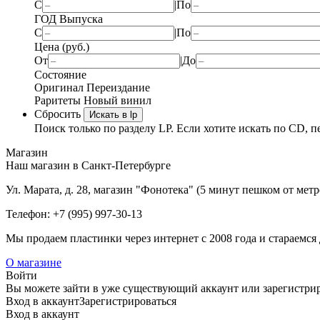
С
|
По
ГОД Выпуска
С
|
По
Цена (руб.)
От
|
До
Состояние
Оригинал
Переиздание
Раритеты
Новый винил
Сбросить
Искать в lp
Поиск только по разделу LP. Если хотите искать по CD, п
Магазин
Наш магазин в Санкт-Петербурге
Ул. Марата, д. 28, магазин "Фонотека" (5 минут пешком от мет
Телефон: +7 (995) 997-30-13
Мы продаем пластинки через интернет c 2008 года и стараемся 
О магазине
Войти
Вы можете зайти в уже существующий аккаунт или зарегистриро
Вход
в аккаунт
Зарегистрироваться
Вход
в аккаунт