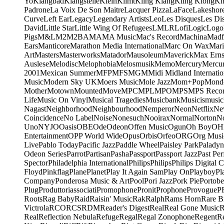
Yo
Klangbad
Klangstelle
Klein
Klimt
Kling Klang
Kling Klong
Kn
Padrone
La Voix De Son Maitre
Lacquer Pizza
LaFace
Lakeshor
Curve
Left Ear
Legacy
Legendary Artists
Leo
Les Disques
Les Di
David
Little Star
Little Wing Of Refugees
LMLR
Lofi
Logic
Logo
Pigs
M&L
M2
M2BA
MA
MA Music
Mac's Record
Machina
Madf
Ears
Manticore
Marathon Media International
Marc On Wax
Mari
Art
Masters
Masterworks
Matador
Mausoleum
Maverick
Max Erns
Auslese
Melodisc
Melophobia
Melosmusik
Memo
Mercury
Mercu
2001
Mexican Summer
MFP
MFS
MGM
Midi
Midland Internatio
Music
Modern Sky UK
Moers Music
Mole Jazz
Mom+Pop
Mond
Mother
Motown
Mounted
Move
MPC
MPL
MPO
MPS
MPS Recor
Life
Music On Vinyl
Musical Tragedies
Musicbank
Musicismusic
Nagast
Neighborhood
Neighbourhood
Nemperor
Neon
Netflix
Ne
Coincidence
No Label
Noise
Nonesuch
Nooirax
Normal
Norton
N
Uno
NYJO
Oasis
OBE
Ode
Odeon
Offen Music
Ogun
Oh Boy
OH
Entertainment
OPP World Wide
Opus
Orbis
Orfeo
ORG
Org Musi
Live
Pablo Today
Pacific Jazz
Paddle Wheel
Paisley Park
Paladyn
Odeon Series
Parrot
Partisan
Pasha
Passport
Passport Jazz
Past Per
Spector
Philadelphia International
Philips
Philips
Philips Digital C
Floyd
Pinkflag
Plane
Planet
Play It Again Sam
Play On
Playboy
Pl
Company
Ponderosa Music & Art
Pool
Pori Jazz
Pork Pie
Portobe
Plug
Produttoriassociati
Promophone
Pronit
Prophone
Provogue
P
Roots
Rag Baby
Raid
Raisin' Music
Rak
Ralph
Rams Horn
Rare B
Victrola
RCO
RCS
RDM
Reader's Digest
Real
Real Gone Music
R
Real
Reflection Nebula
Refuge
Regal
Regal Zonophone
Regent
R