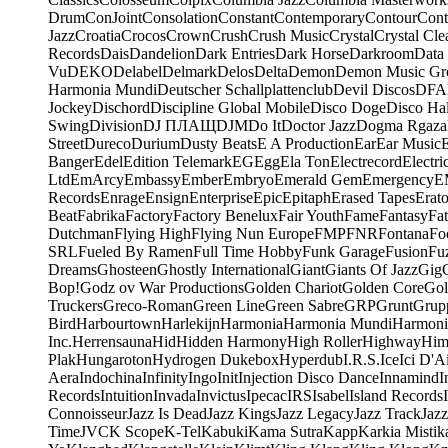
Drum
ConJoint
Consolation
Constant
Contemporary
Contour
Cont
Jazz
Croatia
Crocos
Crown
Crush
Crush Music
Crystal
Crystal Cle
Records
Dais
Dandelion
Dark Entries
Dark Horse
Darkroom
Data
Vu
DEKO
Delabel
Delmark
Delos
Delta
Demon
Demon Music Gr
Harmonia Mundi
Deutscher Schallplattenclub
Devil Discos
DFA
Jockey
Dischord
Discipline Global Mobile
Disco Doge
Disco Hal
Swing
Division
DJ ПЛАЩ
DJM
Do It
Doctor Jazz
Dogma Rgaza
Street
Dureco
Durium
Dusty Beats
E A Production
Ear
Ear Music
Banger
Edel
Edition Telemark
EG
Egg
Ela Ton
Electrecord
Electri
Ltd
EmArcy
Embassy
Ember
Embryo
Emerald Gem
Emergency
E
Records
Enrage
Ensign
Enterprise
Epic
Epitaph
Erased Tapes
Erat
Beat
Fabrika
Factory
Factory Benelux
Fair Youth
Fame
Fantasy
Fa
Dutchman
Flying High
Flying Nun Europe
FMP
FNR
Fontana
Fo
SRL
Fueled By Ramen
Full Time Hobby
Funk Garage
Fusion
Fu
Dreams
Ghosteen
Ghostly International
Giant
Giants Of Jazz
Gig
Bop!
Godz ov War Productions
Golden Chariot
Golden Core
Gol
Truckers
Greco-Roman
Green Line
Green Sabre
GRP
Grunt
Grupp
Bird
Harbourtown
Harlekijn
Harmonia
Harmonia Mundi
Harmoni
Inc.
Herrensauna
Hid
Hidden Harmony
High Roller
Highway
Him
Plak
Hungaroton
Hydrogen Dukebox
Hyperdub
I.R.S.
Ice
Ici D'Ai
Aera
Indochina
Infinity
Ingo
Init
Injection Disco Dance
Innamind
I
Records
Intuition
Invada
Invictus
Ipecac
IRS
Isabel
Island Records
Connoisseur
Jazz Is Dead
Jazz Kings
Jazz Legacy
Jazz Track
Jazz
Time
JVC
K Scope
K-Tel
Kabuki
Kama Sutra
Kapp
Karkia Mistik