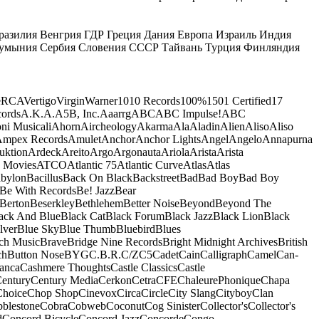
разилия
Венгрия
ГДР
Греция
Дания
Европа
Израиль
Индия
умыния
Сербия
Словения
СССР
Тайвань
Турция
Финляндия
e
RCA
Vertigo
Virgin
Warner
10
10 Records
100%
1501 Certified
17
ords
A.K.A.
A5B, Inc.
Aaarrg
ABC
ABC Impulse!
ABC
ni Musicali
Ahorn
Aircheology
Akarma
Ala
Aladin
Alien
Aliso
Aliso
mpex Records
Amulet
Anchor
Anchor Lights
Angel
Angelo
Annapurna
uktion
Ardeck
Areito
Argo
Argonauta
Ariola
Arista
Arista
 Movies
ATCO
Atlantic 75
Atlantic Curve
Atlas
Atlas
bylon
Bacillus
Back On Black
Backstreet
Bad
Bad Boy
Bad Boy
Be With Records
Be! Jazz
Bear
Berton
Beserkley
Bethlehem
Better Noise
Beyond
Beyond The
ack And Blue
Black Cat
Black Forum
Black Jazz
Black Lion
Black
lver
Blue Sky
Blue Thumb
Bluebird
Blues
ch Music
Brave
Bridge Nine Records
Bright Midnight Archives
British
ch
Button Nose
BYG
C.B.R.
C/Z
C5
Cadet
Cain
Calligraph
Camel
Can-
anca
Cashmere Thoughts
Castle Classics
Castle
entury
Century Media
Cerkon
Cetra
CFE
ChaleurePhonique
Chapa
Choice
Chop Shop
Cinevox
Circa
Circle
City Slang
Cityboy
Clan
blestone
Cobra
Cobweb
Coconut
Cog Sinister
Collector's
Collector's
d
Concord Bicycle
Concord Jazz
Concorde
Congo