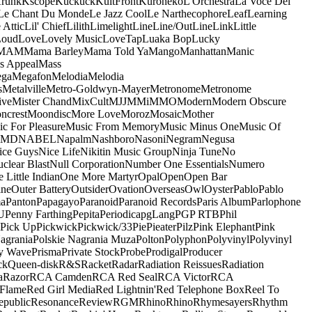
runk
Kscope
Kuckuck
KultFront
Kuroneko
L'Orchestra
La Voce Del
Le Chant Du Monde
Le Jazz Cool
Le Narthecophore
Leaf
Learning
 Attic
Lil' Chief
Lilith
Limelight
Line
Line/OutLine
Link
Little
Loud
Love
Lovely Music
LoveTap
Luaka Bop
Lucky
MAM
Mama Barley
Mama Told Ya
Mango
Manhattan
Manic
s Appeal
Mass
ga
Megafon
Melodia
Melodia
s
Metalville
Metro-Goldwyn-Mayer
Metronome
Metronome
ive
Mister Chand
MixCult
MJJ
MMi
MMO
Modern
Modern Obscure
ncrest
Moondisc
More Love
Moroz
Mosaic
Mother
c For Pleasure
Music From Memory
Music Minus One
Music Of
5MD
NABEL
Napalm
Nashboro
Nasoni
Negram
Negusa
ice Guys
Nice Life
Nikitin Music Group
Ninja Tune
No
clear Blast
Null Corporation
Number One Essentials
Numero
 Little Indian
One More Martyr
Opal
Open
Open Bar
ine
Outer Battery
Outsider
Ovation
Overseas
Owl
Oyster
Pablo
Pablo
ma
Panton
Papagayo
Paranoid
Paranoid Records
Paris Album
Parlophone
U
Penny Farthing
Pepita
Periodica
pgLang
PGP RTB
Phil
Pick Up
Pickwick
Pickwick/33
Pie
Pieater
Pilz
Pink Elephant
Pink
agrania
Polskie Nagrania Muza
Polton
Polyphon
Polyvinyl
Polyvinyl
y Wave
Prisma
Private Stock
Probe
Prodigal
Producer
ck
Queen-disk
R&S
Racket
Radar
Radiation Reissues
Radiation
a
Razor
RCA Camden
RCA Red Seal
RCA Victor
RCA
Flame
Red Girl Media
Red Lightnin'
Red Telephone Box
Reel To
epublic
Resonance
Review
RGM
Rhino
Rhino
Rhymesayers
Rhythm