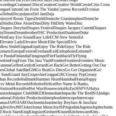
ecordings
Crammed Discs
Creation
Creative World
Creole
Criss Cross
ongue
Curtom
Cuts From The Vaults
Cypress Records
D:vision
ow
Debut
Decaydance
Def Jam
Deja
stroyed Room Tapes
Detriti
Deutsche Grammophon
Deutsche
s
Dindisc
Dine Alone
Dino
Dirty Hit
Dirty Water
Disc
Disques Dreyfus
Disques Festival
Disques Jacques Canetti
Disques
ty
Dream
Dreambrother
DSC Production
Dualtone
Duke
West
Easy Eye Sound
Easy Life
ECM New Series
Ed
Elevator Lady
Elevator Music
Elite Special
Elvis
dless Smile
Enigma
Enja
Enjoy The Ride
Enjoy The Ride
omusic
Europa
Everest
Everland
Exil
Exilophone
Extreme
F-
ce Panda
Finlandia
Finngospel
Fire
Flashback
Fly
Flying
eedom
Frog
From The Jazz Vault
Frontier
Frontiers
Frontiers Music
Gamma
Geffen
Genlyd
Gerrard
Get Back
Get Better
Getting Out Our
pes
Global Satellite
GM
Go Beat
Go Discs
Go Get Organized
Go!
f Sand
Grand Jury
Grapevine
Grappa
GRC
Greasy Pop
Greasy
han Records
Hallmark
Hammer Heart
Hannibal
Hansa
Happy
vy Metal Records
Heliodor
Hellcat
Her Name Is Banks,
Horizon
Horzu
Hot
Hot Wax
Houseworks
HoZac
HSPVA
Hulya
lusion
Imagine Club
IMKER
Immediate
Impact
In The Red
INA
Indigo
national Polydor Production
Interphon
Interscope
Interscope
Janus
JAPO
JARO
Jas
Jasmin
Jasmine
Jay Boy
Jazz & Jazz
Jazz
ng
Jive
Jive
JMT
Joker
Jomar Music
Joy
JSP
Jugodisk
Jugoton
Jupiter
Justin
ll Rock Stars
King
Kingsize
Kirshner
Kismet
Kitchenware
Kitty-