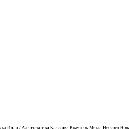
ско
Инди / Альтернатива
Классика
Краутрок
Метал
Неосоул
Нов