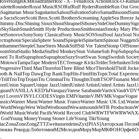
Riversong
RKM
Roadrunner
Roc - A - Fella
Rock Action
Rock-O-Rama
ulette
Rounder
Royal Music
RSO
Ruf
Ruff Ryders
Rumble
Run Out Gro
a
Sagittarian Music
Saguitarius
Salsoul
Salvation
Salvo
Samadhisound
Samu
a Sacra
Score
Scotti Bros.
Scotti Brothers
Screaming Apple
Sea Breeze J
himmy-Disc
Shining Sioux
Shout
Shrapnel
Siboney
SideOneDummy
Sign
o
Sky
Slash
Smash
Smith Hyde Productions
Smithsonian
Smoky Mary Ph
net
Sonovox
Sony
Sony Classical
Sony Music
SOS
Soul
Soul Jazz
Soul No
ectraphonic
Specula
Sphere Sound
Spiegelei
Spinefarm
Spinout Nuggets
S
amhammer
SteepleChase
Stern Musik
Stiff
Stil Vor Talent
Stomp Off
Stone
room
Strut
Studio Media
Stuffed Monkey
Stun Volume
Sub Pop
Subpop
Su
sed To Rot
Supraphon
Supraphon
Suzy
Svart
Swan Song
Swedish Society
 Motown
Tampa
Tape Modern
TEC
Teenage Kicks
Teldec
Telefunken
Tel
Progressive
Third Man
Thorofon
Three Blind Mice
Threshold
Thrill Jock
ooth & Nail
Top Dawg
Top Rank
TopHits-FinnHits
Topic
Total Experien
e
Trill
Trio
Trip
Trojan
Tru Criminal
Tru Thoughts
Truth
TSOP
Tsunami Mo
orn
Union Square
Unique Jazz
United
United Artists
United Artists Jazz
Un
guard
VANILLA KED'Ы
Varajazz
Varese Sarabande
Varrick
Vault
VDV
nyl Lovers
VINYLCODES
Virgin EMI
Vitamin
VJM
VMK
Vogue
Vogue 
assics
Warner Music
Warner Music France
Warner Music UK Ltd.
Warne
 World
Wergo
West Wind
Westbound
Wewantsounds
WFB Productions
W
t
World Music
World Pacific
World Record Club
WRWTFWWR
WWA
X
 God
Young Money
Young Stoner Life
Young Tiki
Young
iac
Zona
Zone
Zong
ZTT
Zweitausendeins
Zyx
[PIAS]
Авторская Песня
люква Рекордс
Лоботомия
М2
Мелодия
МируМир
МКФОН
Орфей
О