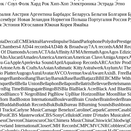
к / Соул
Фолк
Хард Рок
Хип-Хоп
Электроника
Эстрада
Этно
ралия
Австрия
Аргентина
Барбадос
Беларусь
Бельгия
Болгария
Б
сембург
Новая Зеландия
Норвегия
Польша
Португалия
Россия
Р
я
Эстония
Югославия
Южная Корея
Ямайка
ia
Decca
ECM
Elektra
Harvest
Impulse!
Island
Parlophone
Polydor
Prestig
 Chambers
4 AD
44 records
4AD
4th & Broadway
7A
A records
A&M Rec
 Of Diamonds
Acorn
ACT
Ada
Affinity
AFM
Aftermath
Agos
Agos Edizio
Alto
Alucard
Amadeo
America
American
American Clave
Amiga
Ampex
A
u-Ga
Apple
Aprelevka Sound
April
Aqualoop Records
ARC
Archiv Prod
Artone
Arts & Crafts
As
Astan
Asthmatic Kitty
Astralwerk
Asylum
At The
o Platter
Augogo
Aural
Avatar
AVCO
Avenue
Awal
Aware
Axis
B. Free
Ba
anger
Bamboo
Bang!
Barclay
Barsuk
Base
Basf
Batjazz
BBE
BCM
Be With
nquet
Bell
Bella Union
Bellaphon
Bellapon
Bellatrix
Bellevue
Bertelsmann
wn
Big Time
Billingsgate
Bingo
BIS
Bla Bla
Black Acre
Black And Blue
Bl
ood
Blanco Y Negro
Blind Pig
Blow Up
Blue Horizon
Blue Moon
Blue Si
Born Bad
Boston International
Boulevard
Brain Crusher
Brainfeeder
Bran
f
Buddah
Buddah Records
Buk
Bulk
Bureau B
Burning Sounds
Bushbran
d Tracks
Carlyne Music
Carnage Benelux
Caroline
Carpark
Carrere
Casabl
Pool
CBS Masterworks
CBS/Sony
Celluloid
Centre D'etudes Musicales
C
ess
Chevron
Chiaroscuro
Chic
Chimera Music
China
Chiswick
Chlodwig
eveland International
Closer
CMH Records
CMP
CMV
CNR
Cobblers
Cob
s
Columbia Odyssey
Commodore
Compost
Concept
Concert Hall
Concor