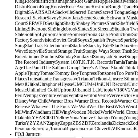
King
Ricordi
Riff
Rift
Rimaphon
Riot Games
Ripple
Rise
Riverside
Distro
Ronco
Rong
Rooster
Rose Avenue
Rostrum
Rough Trade
Ro
Digital
SAAR
SABA
Sackville
Sacred Bones
Sacred Tongue
Sag
Research
Savitor
Savoy
Savoy Jazz
Scene
Scepter
Schwann Music
Court
SERWED
Setalight
Shady
Shakey Pictures
Shark
Sheffield
S
Lining
Silvertone
Sin
Singlebrook
Sintez
Sire
Sireena
Situation Tw
State
Soliti
SoLyd
Soma
Some
Somerset
Sona Gaia Productions
So
Factory
Soundvision
Soviet Grail
Soyuz
Spanish Prayers
Spark
Sp
Song
Star Trak Entertainment
Starline
Stars by Edel
Start
Stax
Ste
Wave
Storyville
Strand
Strange Fruit
Strange Ways
Street Trash
St
Entertainment
Sunburst
Sunday
Sundazed
Sunnyside
Sunset
Suppo
The Record Industry
System 108
T.K.
T.K. Records
Tamla
Tamla
Age
The Pauki
The Saifam Group
There's A Dead Skunk
Think 
Apple
Tjumy
Tomato
Tommy Boy
Tonpress
Tonzonen
Too Pure
T
Places
Transatlantic
Transgressive
Trianon
Trikont-Unsere Stimm
Metal
Ulitka
Ultraphone
Ulysse
UMC
UMe
Uni
UNI Records
Unic
Music
Unlimited Gold
Upfront
Urbanoid Lab
Utopia
V180
V2
Van
Peril
Ventipax
Venture
Venus
Verabra
Veriton
Verne
Verve
Victor
Vi
Disney
War Child
Warner Bros.
Warner Bros. Records
Warner Cl
Release Whatever The Fuck We Want
We The Best
WEA
Weird
Mil
Wind
Windham Hill
Wing
Wooden Nickel
World
World Circui
Plakcılık
YEAR0001
Yellow
Yona
You've Changed
Young
Young
Turks
YZY
ZAN
Zapisy
Zappa
ZBS
ZDF
Zerolandia
Zickzack
Zod
Рекордс
Золотая Долина
Издательство Clever
КАЧ
Клюква
К
ГОД Записи