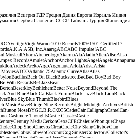
разилия
Венгрия
ГДР
Греция
Дания
Европа
Израиль
Индия
умыния
Сербия
Словения
СССР
Тайвань
Турция
Финляндия
e
RCA
Vertigo
Virgin
Warner
10
10 Records
100%
1501 Certified
17
ords
A.K.A.
A5B, Inc.
Aaarrg
ABC
ABC Impulse!
ABC
ni Musicali
Ahorn
Aircheology
Akarma
Ala
Aladin
Alien
Aliso
Aliso
mpex Records
Amulet
Anchor
Anchor Lights
Angel
Angelo
Annapurna
uktion
Ardeck
Areito
Argo
Argonauta
Ariola
Arista
Arista
 Movies
ATCO
Atlantic 75
Atlantic Curve
Atlas
Atlas
bylon
Bacillus
Back On Black
Backstreet
Bad
Bad Boy
Bad Boy
Be With Records
Be! Jazz
Bear
Berton
Beserkley
Bethlehem
Better Noise
Beyond
Beyond The
ack And Blue
Black Cat
Black Forum
Black Jazz
Black Lion
Black
lver
Blue Sky
Blue Thumb
Bluebird
Blues
ch Music
Brave
Bridge Nine Records
Bright Midnight Archives
British
ch
Button Nose
BYG
C.B.R.
C/Z
C5
Cadet
Cain
Calligraph
Camel
Can-
anca
Cashmere Thoughts
Castle Classics
Castle
entury
Century Media
Cerkon
Cetra
CFE
ChaleurePhonique
Chapa
Choice
Chop Shop
Cinevox
Circa
Circle
City Slang
Cityboy
Clan
blestone
Cobra
Cobweb
Coconut
Cog Sinister
Collector's
Collector's
d
Concord Bicycle
Concord Jazz
Concorde
Congo