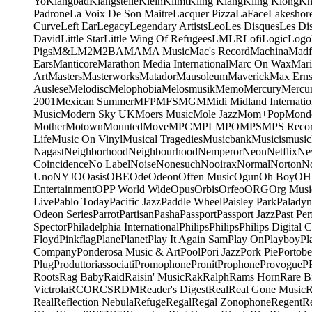
Yo
Klangbad
Klangstelle
Klein
Klimt
Kling Klang
Kling Klong
Kn
Padrone
La Voix De Son Maitre
Lacquer Pizza
LaFace
Lakeshor
Curve
Left Ear
Legacy
Legendary Artists
Leo
Les Disques
Les Di
David
Little Star
Little Wing Of Refugees
LMLR
Lofi
Logic
Logo
Pigs
M&L
M2
M2BA
MA
MA Music
Mac's Record
Machina
Madf
Ears
Manticore
Marathon Media International
Marc On Wax
Mari
Art
Masters
Masterworks
Matador
Mausoleum
Maverick
Max Erns
Auslese
Melodisc
Melophobia
Melosmusik
Memo
Mercury
Mercu
2001
Mexican Summer
MFP
MFS
MGM
Midi
Midland Internatio
Music
Modern Sky UK
Moers Music
Mole Jazz
Mom+Pop
Mond
Mother
Motown
Mounted
Move
MPC
MPL
MPO
MPS
MPS Recor
Life
Music On Vinyl
Musical Tragedies
Musicbank
Musicismusic
Nagast
Neighborhood
Neighbourhood
Nemperor
Neon
Netflix
Ne
Coincidence
No Label
Noise
Nonesuch
Nooirax
Normal
Norton
N
Uno
NYJO
Oasis
OBE
Ode
Odeon
Offen Music
Ogun
Oh Boy
OH
Entertainment
OPP World Wide
Opus
Orbis
Orfeo
ORG
Org Musi
Live
Pablo Today
Pacific Jazz
Paddle Wheel
Paisley Park
Paladyn
Odeon Series
Parrot
Partisan
Pasha
Passport
Passport Jazz
Past Per
Spector
Philadelphia International
Philips
Philips
Philips Digital C
Floyd
Pinkflag
Plane
Planet
Play It Again Sam
Play On
Playboy
Pl
Company
Ponderosa Music & Art
Pool
Pori Jazz
Pork Pie
Portobe
Plug
Produttoriassociati
Promophone
Pronit
Prophone
Provogue
P
Roots
Rag Baby
Raid
Raisin' Music
Rak
Ralph
Rams Horn
Rare B
Victrola
RCO
RCS
RDM
Reader's Digest
Real
Real Gone Music
R
Real
Reflection Nebula
Refuge
Regal
Regal Zonophone
Regent
R