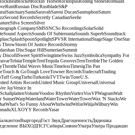
RockBeat
Rocket
Rockin' Horse
Rocktopus
Rolling Stones
Romuald
ove
Runt
Russian Disc
Rustblade
S&P
rai
Sanctuary
Santa
Saravah
Sareni Ducan
Sastruphon
Saturn
azz
Second Records
Secretly Canadian
Seelie
ature
Silva Screen
Silver
onograph Company
SMS
SNC
So Recordings
Solar
Solid
te
Sound Aspects
Sounds Of Subterrania
Sounds Superb
Soundtrack
plasc
Splash
Spoon
Spotlight
SPV
SR International
Stage
Stage One
Star
s Throw
Storm Of Justice Records
Stormy
darshan Disc
Sugar Hill
Sumerian
Summit
 Discofil
Sweet Spirit
Swingtime
Swiss Jazz
Symbolica
Sympathy For
mavar
Telstar
Temple
Tent
Tequila Grooves
Tern
Terrible
The Golden
ey
Throttle
Tidal Waves Music
Timeless
Timesig
Tin Pan
ce
Touch & Go
Tough Love
Towner Records
Tradecraft
Trading
b
Tuff Gong
Turbo
Turkuola
TVT
Twin/Tone
U.S.
ited Artists Records
United Music Group
Universal
Universal
Vee Jay
Venice In
Schallplatten
Volume
Voodoo Rhythm
Vortex
Vox
VP
Wagram
Walt
r Sunset
Warp
Waterland
WaterTower
WaterTower
Wax 'N Stacks
We
hat
What's So Funny About
Whirlwind
Wifon
Wiiija
Wilbury
Win
anadu
XL
XO
Y
Y Records
Yasar
Балкантон
Выргород
Гост Звук
Драгоценность
Дядюшка
тделение ВЫХОД
ПСГ
Сибирь
Сияние
Ультра
Ультра Продакшн