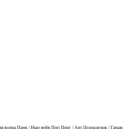
ая волна
Панк / Нью вейв
Поп
Прог / Арт
Психоделик / Гараж