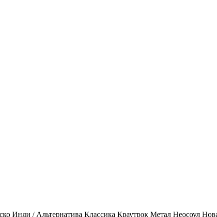
ско
Инди / Альтернатива
Классика
Краутрок
Метал
Неосоул
Нов