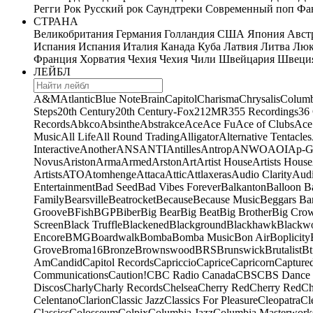
Регги
Рок
Русский рок
Саундтреки
Современный поп
Фан
СТРАНА
Великобритания
Германия
Голландия
США
Япония
Авст
Испания
Испания
Италия
Канада
Куба
Латвия
Литва
Люк
Франция
Хорватия
Чехия
Чехия
Чили
Швейцария
Швеци
ЛЕЙБЛ
A&M
Atlantic
Blue Note
Brain
Capitol
Charisma
Chrysalis
Columb
Steps
20th Century
20th Century-Fox
21
2MR
355 Recordings
36
Records
Abkco
Absinthe
Abstrakce
Ace
Ace Fu
Ace of Clubs
Ace
Music
All Life
All Round Trading
Alligator
Alternative Tentacles
Interactive
Another
ANS
ANTI
Antilles
Antrop
ANWO
AOI
Ap-G
Novus
Ariston
Arma
Armed
Arston
Art
Artist House
Artists House
Artists
ATO
Atomhenge
Attaca
Attic
Attlaxeras
Audio Clarity
Audi
Entertainment
Bad Seed
Bad Vibes Forever
Balkanton
Balloon B
Family
Bearsville
Beatrocket
Because
Because Music
Beggars Ba
Groove
BFish
BGP
Biber
Big Bear
Big Beat
Big Brother
Big Cro
Screen
Black Truffle
Blackened
Blackground
Blackhawk
Blackw
Encore
BMG
Boardwalk
Bomba
Bomba Music
Bon Air
Boplicity
Grove
Broma16
Bronze
Brownswood
BRS
Brunswick
Brutalist
Bt
Am
Candid
Capitol Records
Capriccio
Caprice
Capricorn
Capture
Communications
Caution!
CBC Radio Canada
CBS
CBS Dance 
Discos
Charly
Charly Records
Chelsea
Cherry Red
Cherry Red
Ch
Celentano
Clarion
Classic Jazz
Classics For Pleasure
Cleopatra
Cl
Classics
Colosseum
Colpix
Columbia Jazz
Columbia Masterwork