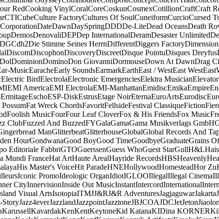
our Red
Cooking Vinyl
Coral
Core
Coskun
Cosmex
Cotillion
Craft
Craft R
ar
CTI
Cube
Culture Factory
Cultures Of Soul
Cuneiform
Curcio
Cursed T
 Corporation
Date
Dawn
DaySpring
DDD
De-Lite
Dead Oceans
Death R
oup
Demos
Denovali
DEP
Dep International
Deram
Desaster Unlimited
De
DGC
dh2
Die Stimme Seines Herrn
Different
Diggers Factory
Dimension
al
Discom
Discophon
Discovery
Discreet
Disque Pointu
Disques Dreyfus
Dol
Dominion
Domino
Don Giovanni
Dormouse
Down At Dawn
Drag Ci
Ear-Music
Earache
Early Sounds
Earmark
Earth
East / West
East West
East
c
Electric Bird
Electrola
Electronic Emergencies
Elektra Musician
Elevator
MI
EMI America
EMI Electrola
EMI-Manhattan
Emidisc
Emika
Empire
En
o
Ermitage
Escho
ESP-Disk
Estrus
Etage Noir
Eterna
EuroArts
Eurodisc
Eur
t Possum
Fat Wreck Chords
Favorit
Fellside
Festival Classique
Fiction
Fier
od
Foolish Music
Four
Four Leaf Clover
Fox & His Friends
Fox Music
Fr
zz Club
Fuzzed And Buzzed
FY
Gala
Gama
Gama Musikverlags GmbH
Gingerbread Man
Glitterbeat
Glitterhouse
Global
Global Records And Ta
den Hour
Gondwana
Good Boy
Good Time
Goodbye
Graduate
Grains O
o Editoriale Fabbri
GTO
Guerssen
Guess Who
Guest Star
Gull
H&L
Hais
a Mundi France
Hat Art
Haute Areal
Hayride Records
HBS
Heavenly
Hea
alaya
His Master's Voice
Hit Parade
HNE
Hollywood
Homestead
Hor Zu
lleurs
Iconic Promo
Ideologic Organ
Idiot
IGLOO
Illegal
Illegal Cinema
Il
nner City
Innervision
Inside Out Music
Instant
Intercord
International
Inter
Island Visual Arts
Isotopia
ITM
J
J&R
J&R Adventures
Jagjaguwar
Jakarta
-Story
Jazz4ever
Jazzland
Jazzpoint
Jazztone
JB
JCOA
JDC
Jet
Jeton
Jiaolo
a
Karussell
Kavardak
Ken
Kent
Keytone
Kid Katana
KIDina KORNER
Ki