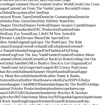
ecordings
Crammed Discs
Creation
Creative World
Creole
Criss Cross
ongue
Curtom
Cuts From The Vaults
Cypress Records
D:vision
ow
Debut
Decaydance
Def Jam
Deja
stroyed Room Tapes
Detriti
Deutsche Grammophon
Deutsche
s
Dindisc
Dine Alone
Dino
Dirty Hit
Dirty Water
Disc
Disques Dreyfus
Disques Festival
Disques Jacques Canetti
Disques
ty
Dream
Dreambrother
DSC Production
Dualtone
Duke
West
Easy Eye Sound
Easy Life
ECM New Series
Ed
Elevator Lady
Elevator Music
Elite Special
Elvis
dless Smile
Enigma
Enja
Enjoy The Ride
Enjoy The Ride
omusic
Europa
Everest
Everland
Exil
Exilophone
Extreme
F-
ce Panda
Finlandia
Finngospel
Fire
Flashback
Fly
Flying
eedom
Frog
From The Jazz Vault
Frontier
Frontiers
Frontiers Music
Gamma
Geffen
Genlyd
Gerrard
Get Back
Get Better
Getting Out Our
pes
Global Satellite
GM
Go Beat
Go Discs
Go Get Organized
Go!
f Sand
Grand Jury
Grapevine
Grappa
GRC
Greasy Pop
Greasy
han Records
Hallmark
Hammer Heart
Hannibal
Hansa
Happy
vy Metal Records
Heliodor
Hellcat
Her Name Is Banks,
Horizon
Horzu
Hot
Hot Wax
Houseworks
HoZac
HSPVA
Hulya
lusion
Imagine Club
IMKER
Immediate
Impact
In The Red
INA
Indigo
national Polydor Production
Interphon
Interscope
Interscope
Janus
JAPO
JARO
Jas
Jasmin
Jasmine
Jay Boy
Jazz & Jazz
Jazz
ng
Jive
Jive
JMT
Joker
Jomar Music
Joy
JSP
Jugodisk
Jugoton
Jupiter
Justin
ll Rock Stars
King
Kingsize
Kirshner
Kismet
Kitchenware
Kitty-