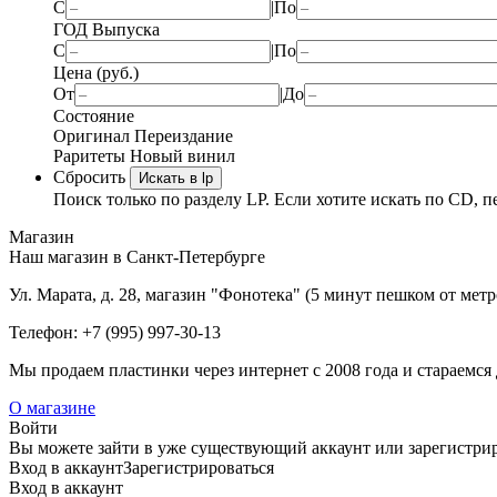
С
|
По
ГОД Выпуска
С
|
По
Цена (руб.)
От
|
До
Состояние
Оригинал
Переиздание
Раритеты
Новый винил
Сбросить
Искать в lp
Поиск только по разделу LP. Если хотите искать по CD, п
Магазин
Наш магазин в Санкт-Петербурге
Ул. Марата, д. 28, магазин "Фонотека" (5 минут пешком от мет
Телефон: +7 (995) 997-30-13
Мы продаем пластинки через интернет c 2008 года и стараемся 
О магазине
Войти
Вы можете зайти в уже существующий аккаунт или зарегистриро
Вход
в аккаунт
Зарегистрироваться
Вход
в аккаунт