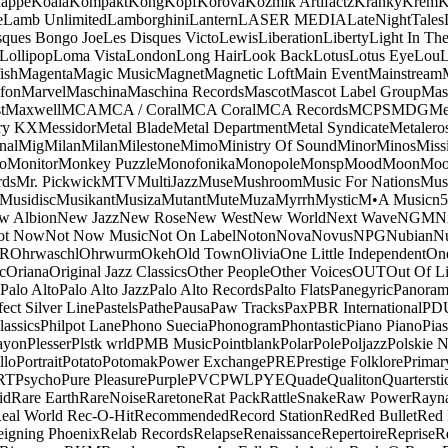
appe
Koala
Kompakt
Kong
Kopf
Korova
Kozmik Artifactz
Kranky
Krem
K
e
Lamb Unlimited
Lamborghini
Lantern
LASER MEDIA
LateNightTales
sques Bongo Joe
Les Disques Victo
Lewis
Liberation
Liberty
Light In The
Lollipop
Loma Vista
London
Long Hair
Look Back
Lotus
Lotus Eye
Lou
ish
Magenta
Magic Music
Magnet
Magnetic Loft
Main Event
Mainstream
fon
Marvel
Maschina
Maschina Records
Mascot
Mascot Label Group
Mas
t
Maxwell
MCA
MCA / Coral
MCA Coral
MCA Records
MCPS
MDG
Me
ry KX
Messidor
Metal Blade
Metal Department
Metal Syndicate
Metalero
nal
Mig
Milan
Milan
Milestone
Mimo
Ministry Of Sound
Minor
Minos
Miss
o
Monitor
Monkey Puzzle
Monofonika
Monopole
Monsp
Mood
Moon
Moo
ds
Mr. Pickwick
MTV
MultiJazz
Muse
Mushroom
Music For Nations
Musi
Musidisc
Musikant
Musiza
Mutant
Mute
Muza
Myrrh
Mystic
M•A Music
n
w Albion
New Jazz
New Rose
New West
New World
Next Wave
NGM
N
ot Now
Not Now Music
Not On Label
Noton
Nova
Novus
NPG
Nubian
Nu
R
Ohrwaschl
Ohrwurm
Okeh
Old Town
Olivia
One Little Independent
One
c
Oriana
Original Jazz Classics
Other People
Other Voices
OUT
Out Of L
Palo Alto
Palo Alto Jazz
Palo Alto Records
Palto Flats
Panegyric
Panora
fect Silver Line
Pastels
Pathe
Pausa
Paw Tracks
Pax
PBR International
PD
lassics
Philpot Lane
Phono Suecia
Phonogram
Phontastic
Piano Piano
Pias
ayon
Plesser
Plstk wrld
PMB Music
Pointblank
Polar
Pole
Poljazz
Polskie N
llo
Portrait
Potato
Potomak
Power Exchange
PRE
Prestige Folklore
Primar
RT
Psycho
Pure Pleasure
Purple
PVC
PWL
PYE
Quade
Qualiton
Quartersti
id
Rare Earth
RareNoise
Raretone
Rat Pack
RattleSnake
Raw Power
Rayn
eal World
Rec-O-Hit
Recommended
Record Station
Red
Red Bullet
Red 
eigning Phoenix
Relab Records
Relapse
Renaissance
Repertoire
Reprise
R