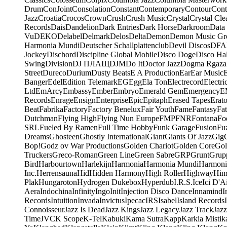
Drum
ConJoint
Consolation
Constant
Contemporary
Contour
Cont
Jazz
Croatia
Crocos
Crown
Crush
Crush Music
Crystal
Crystal Cle
Records
Dais
Dandelion
Dark Entries
Dark Horse
Darkroom
Data
Vu
DEKO
Delabel
Delmark
Delos
Delta
Demon
Demon Music Gr
Harmonia Mundi
Deutscher Schallplattenclub
Devil Discos
DFA
Jockey
Dischord
Discipline Global Mobile
Disco Doge
Disco Hal
Swing
Division
DJ ПЛАЩ
DJM
Do It
Doctor Jazz
Dogma Rgaza
Street
Dureco
Durium
Dusty Beats
E A Production
Ear
Ear Music
Banger
Edel
Edition Telemark
EG
Egg
Ela Ton
Electrecord
Electri
Ltd
EmArcy
Embassy
Ember
Embryo
Emerald Gem
Emergency
E
Records
Enrage
Ensign
Enterprise
Epic
Epitaph
Erased Tapes
Erat
Beat
Fabrika
Factory
Factory Benelux
Fair Youth
Fame
Fantasy
Fa
Dutchman
Flying High
Flying Nun Europe
FMP
FNR
Fontana
Fo
SRL
Fueled By Ramen
Full Time Hobby
Funk Garage
Fusion
Fu
Dreams
Ghosteen
Ghostly International
Giant
Giants Of Jazz
Gig
Bop!
Godz ov War Productions
Golden Chariot
Golden Core
Gol
Truckers
Greco-Roman
Green Line
Green Sabre
GRP
Grunt
Grupp
Bird
Harbourtown
Harlekijn
Harmonia
Harmonia Mundi
Harmoni
Inc.
Herrensauna
Hid
Hidden Harmony
High Roller
Highway
Him
Plak
Hungaroton
Hydrogen Dukebox
Hyperdub
I.R.S.
Ice
Ici D'Ai
Aera
Indochina
Infinity
Ingo
Init
Injection Disco Dance
Innamind
I
Records
Intuition
Invada
Invictus
Ipecac
IRS
Isabel
Island Records
Connoisseur
Jazz Is Dead
Jazz Kings
Jazz Legacy
Jazz Track
Jazz
Time
JVC
K Scope
K-Tel
Kabuki
Kama Sutra
Kapp
Karkia Mistik