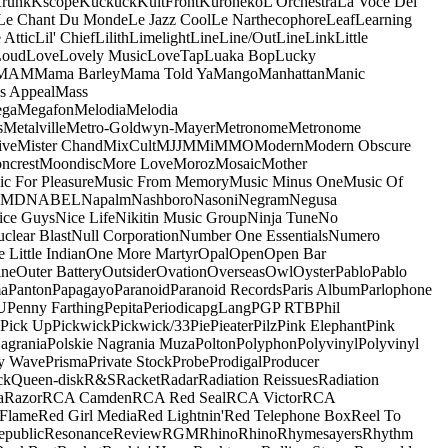
runk
Kscope
Kuckuck
KultFront
Kuroneko
L'Orchestra
La Voce Del
Le Chant Du Monde
Le Jazz Cool
Le Narthecophore
Leaf
Learning
 Attic
Lil' Chief
Lilith
Limelight
Line
Line/OutLine
Link
Little
Loud
Love
Lovely Music
LoveTap
Luaka Bop
Lucky
MAM
Mama Barley
Mama Told Ya
Mango
Manhattan
Manic
s Appeal
Mass
ga
Megafon
Melodia
Melodia
s
Metalville
Metro-Goldwyn-Mayer
Metronome
Metronome
ive
Mister Chand
MixCult
MJJ
MMi
MMO
Modern
Modern Obscure
ncrest
Moondisc
More Love
Moroz
Mosaic
Mother
c For Pleasure
Music From Memory
Music Minus One
Music Of
5MD
NABEL
Napalm
Nashboro
Nasoni
Negram
Negusa
ice Guys
Nice Life
Nikitin Music Group
Ninja Tune
No
clear Blast
Null Corporation
Number One Essentials
Numero
 Little Indian
One More Martyr
Opal
Open
Open Bar
ine
Outer Battery
Outsider
Ovation
Overseas
Owl
Oyster
Pablo
Pablo
ma
Panton
Papagayo
Paranoid
Paranoid Records
Paris Album
Parlophone
U
Penny Farthing
Pepita
Periodica
pgLang
PGP RTB
Phil
Pick Up
Pickwick
Pickwick/33
Pie
Pieater
Pilz
Pink Elephant
Pink
agrania
Polskie Nagrania Muza
Polton
Polyphon
Polyvinyl
Polyvinyl
y Wave
Prisma
Private Stock
Probe
Prodigal
Producer
ck
Queen-disk
R&S
Racket
Radar
Radiation Reissues
Radiation
a
Razor
RCA Camden
RCA Red Seal
RCA Victor
RCA
Flame
Red Girl Media
Red Lightnin'
Red Telephone Box
Reel To
epublic
Resonance
Review
RGM
Rhino
Rhino
Rhymesayers
Rhythm